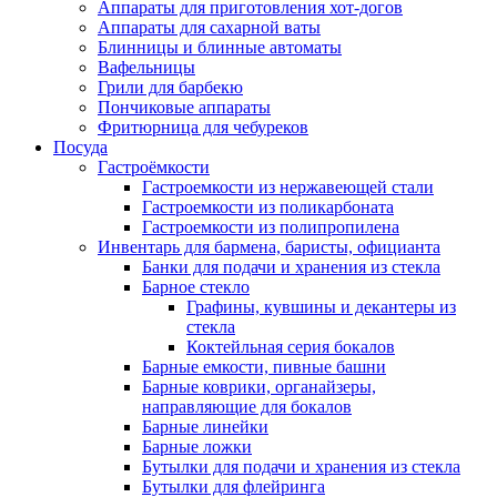
Аппараты для приготовления хот-догов
Аппараты для сахарной ваты
Блинницы и блинные автоматы
Вафельницы
Грили для барбекю
Пончиковые аппараты
Фритюрница для чебуреков
Посуда
Гастроёмкости
Гастроемкости из нержавеющей стали
Гастроемкости из поликарбоната
Гастроемкости из полипропилена
Инвентарь для бармена, баристы, официанта
Банки для подачи и хранения из стекла
Барное стекло
Графины, кувшины и декантеры из
стекла
Коктейльная серия бокалов
Барные емкости, пивные башни
Барные коврики, органайзеры,
направляющие для бокалов
Барные линейки
Барные ложки
Бутылки для подачи и хранения из стекла
Бутылки для флейринга