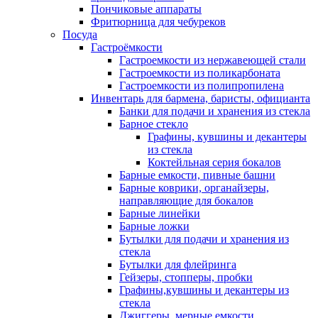
Пончиковые аппараты
Фритюрница для чебуреков
Посуда
Гастроёмкости
Гастроемкости из нержавеющей стали
Гастроемкости из поликарбоната
Гастроемкости из полипропилена
Инвентарь для бармена, баристы, официанта
Банки для подачи и хранения из стекла
Барное стекло
Графины, кувшины и декантеры
из стекла
Коктейльная серия бокалов
Барные емкости, пивные башни
Барные коврики, органайзеры,
направляющие для бокалов
Барные линейки
Барные ложки
Бутылки для подачи и хранения из
стекла
Бутылки для флейринга
Гейзеры, стопперы, пробки
Графины,кувшины и декантеры из
стекла
Джиггеры, мерные емкости