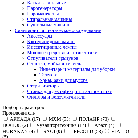
Катки гладильные
Парогенераторы
Пароманекены
Стиральные машины
Сушильные машины
Санитарно-гигиеническое оборудование
Аксессуары
Бактерицидные лампы
Инсектицидные лампы
Моющее средство и антисептики
Отпугиватели грызунов
Очистка, мойка и гигиена
Инвентарь и материалы для уборки
Тележки
Урны, баки для мусора
Стерилизаторы
Стойка для дезинфекции и антисептики
Фильтры и водоумягчители
Подбор параметров
Производитель
АРИАДА (
17
)
МХМ (
53
)
ПОЛАИР (
73
)
ПОЛЮС (
2
)
Чувашторгтехника (
17
)
Apach (
4
)
HURAKAN (
4
)
SAGI (
9
)
TEFCOLD (
58
)
VIATTO
(
5
)