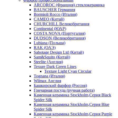
Фарфор профессиональный
ARCOROC (Франция) стеклокерамика
BAUSCHER Германия
Bormioli Rocco (Италия)
CAMEO (Китай)
CHURCHILL Великобритания
Continental (ЮАР)
COSTA NOVA (Португалия)
DUDSON (Великобритания)
Lubiana (Польша)
RAK (ОАЭ)
Sabotage Design Ltd (Китай)
Sam&Squito (Китай)
Steelite (Англия)
Texure Dark Green Lines
Texture Light Cyan Circular
Tognana (Италия)
Wilmax Англия
Башкирский фарфор (Россия)
Гончарная посуда (ручная работа)
Каменная керамика Stockholm,Серия Black
Spider Silk
Каменная керамика Stockholm,Серия Blue
Spider Silk
Каменная керамика Stockholm,Серия Purple