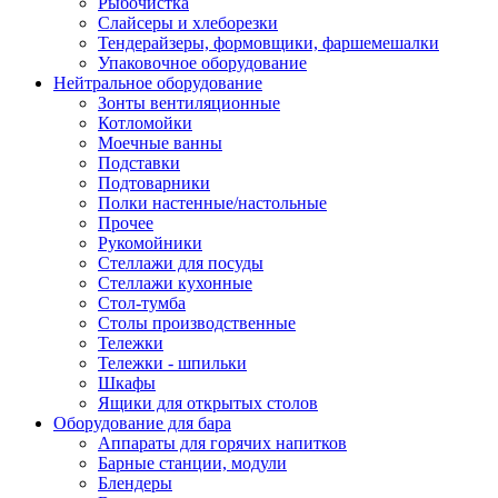
Рыбочистка
Слайсеры и хлеборезки
Тендерайзеры, формовщики, фаршемешалки
Упаковочное оборудование
Нейтральное оборудование
Зонты вентиляционные
Котломойки
Моечные ванны
Подставки
Подтоварники
Полки настенные/настольные
Прочее
Рукомойники
Стеллажи для посуды
Стеллажи кухонные
Стол-тумба
Столы производственные
Тележки
Тележки - шпильки
Шкафы
Ящики для открытых столов
Оборудование для бара
Аппараты для горячих напитков
Барные станции, модули
Блендеры