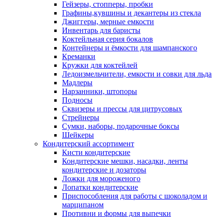
Гейзеры, стопперы, пробки
Графины,кувшины и декантеры из стекла
Джиггеры, мерные емкости
Инвентарь для баристы
Коктейльная серия бокалов
Контейнеры и ёмкости для шампанского
Креманки
Кружки для коктейлей
Ледоизмельчители, емкости и совки для льда
Мадлеры
Нарзанники, штопоры
Подносы
Сквизеры и прессы для цитрусовых
Стрейнеры
Сумки, наборы, подарочные боксы
Шейкеры
Кондитерский ассортимент
Кисти кондитерские
Кондитерские мешки, насадки, ленты
кондитерские и дозаторы
Ложки для мороженого
Лопатки кондитерские
Приспособления для работы с шоколадом и
марципаном
Противни и формы для выпечки