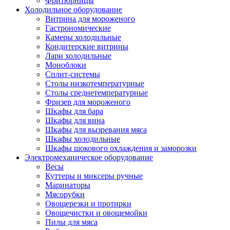
Фритюрницы
Холодильное оборудование
Витрина для мороженого
Гастрономические
Камеры холодильные
Кондитерские витрины
Лари холодильные
Моноблоки
Сплит-системы
Столы низкотемпературные
Столы среднетемпературные
Фризер для мороженого
Шкафы для бара
Шкафы для вина
Шкафы для вызревания мяса
Шкафы холодильные
Шкафы шокового охлаждения и заморозки
Электромеханическое оборудование
Весы
Куттеры и миксеры ручные
Маринаторы
Мясорубки
Овощерезки и протирки
Овощечистки и овощемойки
Пилы для мяса