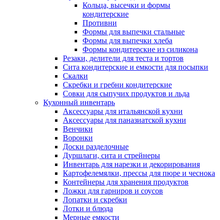
Кольца, высечки и формы
кондитерские
Противни
Формы для выпечки стальные
Формы для выпечки хлеба
Формы кондитерские из силикона
Резаки, делители для теста и тортов
Сита кондитерские и емкости для посыпки
Скалки
Скребки и гребни кондитерские
Совки для сыпучих продуктов и льда
Кухонный инвентарь
Аксессуары для итальянской кухни
Аксессуары для паназиатской кухни
Венчики
Воронки
Доски разделочные
Дуршлаги, сита и стрейнеры
Инвентарь для нарезки и декорирования
Картофелемялки, прессы для пюре и чеснока
Контейнеры для хранения продуктов
Ложки для гарниров и соусов
Лопатки и скребки
Лотки и блюда
Мерные емкости