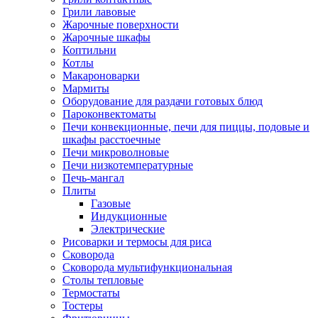
Грили лавовые
Жарочные поверхности
Жарочные шкафы
Коптильни
Котлы
Макароноварки
Мармиты
Оборудование для раздачи готовых блюд
Пароконвектоматы
Печи конвекционные, печи для пиццы, подовые и
шкафы расстоечные
Печи микроволновые
Печи низкотемпературные
Печь-мангал
Плиты
Газовые
Индукционные
Электрические
Рисоварки и термосы для риса
Сковорода
Сковорода мультифункциональная
Столы тепловые
Термостаты
Тостеры