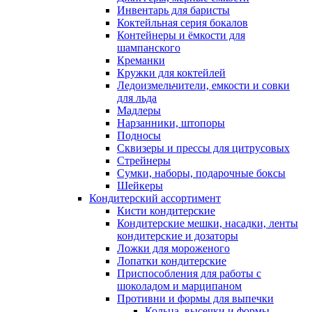
Инвентарь для баристы
Коктейльная серия бокалов
Контейнеры и ёмкости для
шампанского
Креманки
Кружки для коктейлей
Ледоизмельчители, емкости и совки
для льда
Мадлеры
Нарзанники, штопоры
Подносы
Сквизеры и прессы для цитрусовых
Стрейнеры
Сумки, наборы, подарочные боксы
Шейкеры
Кондитерский ассортимент
Кисти кондитерские
Кондитерские мешки, насадки, ленты
кондитерские и дозаторы
Ложки для мороженого
Лопатки кондитерские
Приспособления для работы с
шоколадом и марципаном
Противни и формы для выпечки
Кольца, высечки и формы