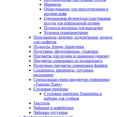
Мармиты
Оборудование для приготовления и
раздачи кофе
Одноразовая фуршетная пластиковая
посуда для порционной подачи
Подносы,витрины для выкладки
Тележки сервировочные
Пепельницы, вазочки, подсвечники, кольца
для салфеток
Подносы, блюда, баранчики
Подставки, фруктовницы, этажерки
Предметы для подачи и хранения (дерево)
Предметы сервировки из полиротанга
Различные предметы сервировки,фарфор
Сахарницы, икорницы, соусники,
молочники
Специальная серия предметов сервировки
«Такиши Харо»
Столовые приборы
Столовые приборы Trаmоntina и
наборы для стейков
Текстиль
Чайники и кофейники
Чайники чугунные