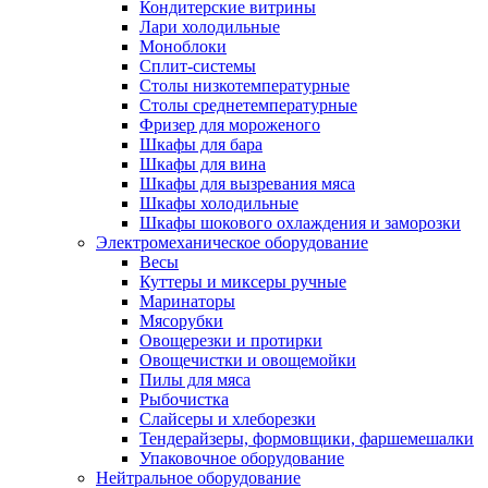
Кондитерские витрины
Лари холодильные
Моноблоки
Сплит-системы
Столы низкотемпературные
Столы среднетемпературные
Фризер для мороженого
Шкафы для бара
Шкафы для вина
Шкафы для вызревания мяса
Шкафы холодильные
Шкафы шокового охлаждения и заморозки
Электромеханическое оборудование
Весы
Куттеры и миксеры ручные
Маринаторы
Мясорубки
Овощерезки и протирки
Овощечистки и овощемойки
Пилы для мяса
Рыбочистка
Слайсеры и хлеборезки
Тендерайзеры, формовщики, фаршемешалки
Упаковочное оборудование
Нейтральное оборудование