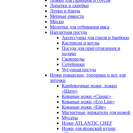
Ложки для гарниров и соусов
Лопатки и скребки
Лотки и блюда
Мерные емкости
Миски
Молотки для отбивания мяса
Наплитная посуда
Аксессуары для гриля и барбекю
Кастрюли и котлы
Посуда для приготовления и
подачи
Сковороды
Сотейники
Чугунная посуда
Ножи поварские, топорики и все для
заточки
Карбовочные ножи, ложки
«Шато»
Кованые ножи «Classic»
Кованые ножи «Eco Line»
Кованые ножи «Elite»
Магнитные держатели для ножей
Мусаты
Ножи ATLANTIC CHEF
Ножи для японской кухни