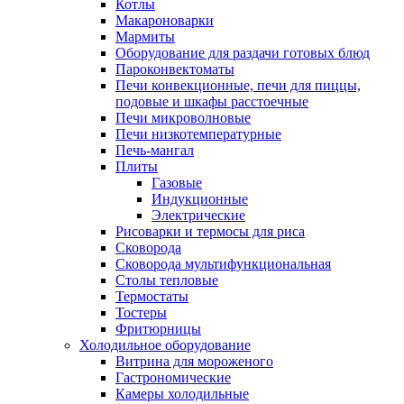
Котлы
Макароноварки
Мармиты
Оборудование для раздачи готовых блюд
Пароконвектоматы
Печи конвекционные, печи для пиццы,
подовые и шкафы расстоечные
Печи микроволновые
Печи низкотемпературные
Печь-мангал
Плиты
Газовые
Индукционные
Электрические
Рисоварки и термосы для риса
Сковорода
Сковорода мультифункциональная
Столы тепловые
Термостаты
Тостеры
Фритюрницы
Холодильное оборудование
Витрина для мороженого
Гастрономические
Камеры холодильные