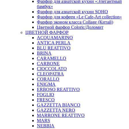
Фарфор для азиатской кухни «Элегантный
бамбук»
Фарфор для азиатской кухни SOHO
Фарфор для кофеен «Le Cafe-Art collection»
Фарфор эконом класса Collage (Китай)
Цветной фарфор Coloric/Доломит
ЦВЕТНОЙ ФАРФОР
ACQUAMARINO
ANTICA PERLA
BLU REATTIVO
BRINA
CARAMELLO
CARBONE
CIOCCOLATO
CLEOPATRA
CORALLO
ENIGMA
ERBOSO REATTIVO
FOGLIO
FRESCO
GAZZETTA BIANCO
GAZZETTA NERO
MARRONE REATTIVO
MARS
NEBBIA