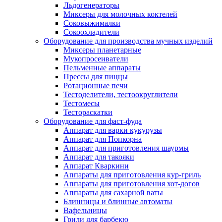
Льдогенераторы
Миксеры для молочных коктелей
Соковыжималки
Сокоохладители
Оборудование для производства мучных изделий
Миксеры планетарные
Мукопросеиватели
Пельменные аппараты
Прессы для пиццы
Ротационные печи
Тестоделители, тестоокруглители
Тестомесы
Тестораскатки
Оборудование для фаст-фуда
Аппарат для варки кукурузы
Аппарат для Попкорна
Аппарат для приготовления шаурмы
Аппарат для такояки
Аппарат Кваркини
Аппараты для приготовления кур-гриль
Аппараты для приготовления хот-догов
Аппараты для сахарной ваты
Блинницы и блинные автоматы
Вафельницы
Грили для барбекю