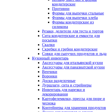
кондитерские
Противни
Формы для выпечки стальные
Формы для выпечки хлеба
Формы кондитерские из
силикона
Резаки, делители для теста и тортов
Сита кондитерские и емкости для
посыпки
Скалки
Скребки и гребни кондитерские
Совки для сыпучих продуктов и льда
Кухонный инвентарь
Аксессуары для итальянской кухни
Аксессуары для паназиатской кухни
Венчики
Воронки
Доски разделочные
Дуршлаги, сита и стрейнеры
Инвентарь для нарезки и
декорирования
Картофелемялки, прессы для пюре и
чеснока
Контейнеры для хранения продуктов