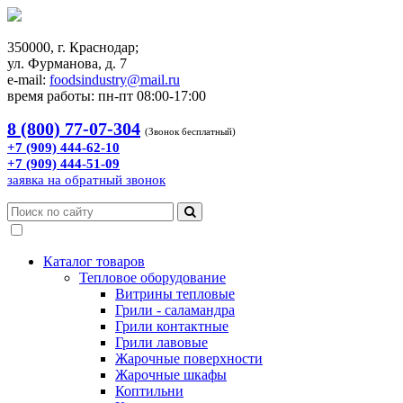
350000, г. Краснодар;
ул. Фурманова, д. 7
e-mail:
foodsindustry@mail.ru
время работы: пн-пт 08:00-17:00
8 (800) 77-07-304
(Звонок бесплатный)
+7 (909) 444-62-10
+7 (909) 444-51-09
заявка на обратный звонок
Каталог товаров
Тепловое оборудование
Витрины тепловые
Грили - саламандра
Грили контактные
Грили лавовые
Жарочные поверхности
Жарочные шкафы
Коптильни