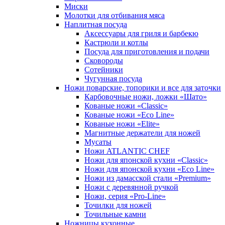
Миски
Молотки для отбивания мяса
Наплитная посуда
Аксессуары для гриля и барбекю
Кастрюли и котлы
Посуда для приготовления и подачи
Сковороды
Сотейники
Чугунная посуда
Ножи поварские, топорики и все для заточки
Карбовочные ножи, ложки «Шато»
Кованые ножи «Classic»
Кованые ножи «Eco Line»
Кованые ножи «Elite»
Магнитные держатели для ножей
Мусаты
Ножи ATLANTIC CHEF
Ножи для японской кухни «Classic»
Ножи для японской кухни «Eco Line»
Ножи из дамасской стали «Premium»
Ножи с деревянной ручкой
Ножи, серия «Pro-Line»
Точилки для ножей
Точильные камни
Ножницы кухонные