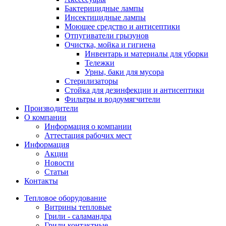
Бактерицидные лампы
Инсектицидные лампы
Моющее средство и антисептики
Отпугиватели грызунов
Очистка, мойка и гигиена
Инвентарь и материалы для уборки
Тележки
Урны, баки для мусора
Стерилизаторы
Стойка для дезинфекции и антисептики
Фильтры и водоумягчители
Производители
О компании
Информация о компании
Аттестация рабочих мест
Информация
Акции
Новости
Статьи
Контакты
Тепловое оборудование
Витрины тепловые
Грили - саламандра
Грили контактные