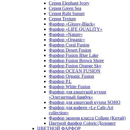
Серия Elephant Ivory
Серия Green Sea
Серия Rubi Sunset
Серия Texture
Фарфор «Glossy-Black»
Фарфор «LIFE QUALITY»
Фарфор «Nature»
Фарфор «Organic»
Фарфор Coral Fusion
Фарфор Desert Fusion
Фарфор Fusion Blue Lake
Фарфор Fusion Brown Shore
Фарфор Fusion Orange Sky
Фарфор OCEAN FUSION
Фарфор Organic Fusion
Фарфор P.L
Фарфор White Fusion
Фарфор для азиатской кухни
«Элегантный бамбук»
Фарфор для азиатской кухни SOHO
Фарфор для кофеен «Le Cafe-Art
collection»
Фарфор эконом класса Collage (Китай)
Цветной фарфор Coloric/Доломит
ЦВЕТНОЙ ФАРФОР