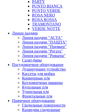
PARTY
PUNTO BIANCA
PUNTO VERDE
ROSA NERO
ROSA ROSSA
TRAMONTANO
VERDE NOTTE
Линии раздачи
Линия раздачи "АСТА"
Линия раздачи "ПАШТА"
Линия раздачи "Премьер"
Линия раздачи "Регата"
Линия раздачи "Ривьера"
Салат-бары
Посудомоечное оборудование
Душирующее устройство
Кассеты для мойки
Конвеерные п/м
Котломоечные машины
Купольные п/м
Туннельная п/м
Фронтальные п/м
Прачечное оборудование
Гладильные поверхности
Каландры гладильные