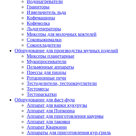
Водонагреватели
Граниторы
Измельчитель льда
Кофемашины
Кофемолка
Льдогенераторы
Миксеры для молочных коктелей
Соковыжималки
Сокоохладители
Оборудование для производства мучных изделий
Миксеры планетарные
Мукопросеиватели
Пельменные аппараты
Прессы для пиццы
Ротационные печи
Тестоделители, тестоокруглители
Тестомесы
Тестораскатки
Оборудование для фаст-фуда
Аппарат для варки кукурузы
Аппарат для Попкорна
Аппарат для приготовления шаурмы
Аппарат для такояки
Аппарат Кваркини
Аппараты для приготовления кур-гриль