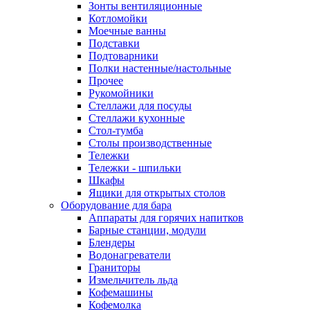
Зонты вентиляционные
Котломойки
Моечные ванны
Подставки
Подтоварники
Полки настенные/настольные
Прочее
Рукомойники
Стеллажи для посуды
Стеллажи кухонные
Стол-тумба
Столы производственные
Тележки
Тележки - шпильки
Шкафы
Ящики для открытых столов
Оборудование для бара
Аппараты для горячих напитков
Барные станции, модули
Блендеры
Водонагреватели
Граниторы
Измельчитель льда
Кофемашины
Кофемолка