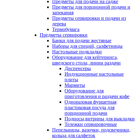
Предметы для подачи на садже
Предметы для порционной подачи и
запекания
Предметы сервировки и подачи из
дерева
Термобумага
Предметы сервировки
Банки для подачи жестяные
Наборы для специй, салфетницы
Настольные подкладки
Оборудование для кейтеринга,
шведского стола, линии раздачи
Диспенсеры
Индукционные настольные
плиты
Мармиты
Оборудование для
приготовления и раздачи кофе
Одноразовая фуршетная
пластиковая посуда для
порционной подачи
Подносы,витрины для выкладки
Тележки сервировочные
Пепельницы, вазочки, подсвечники,
кольца для салфеток