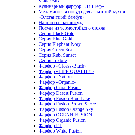
Spider Silk
Кулинарный фарфор «Ля Шеф»
Меламиновая посуда для азиатской кухни
«Элегантный бамбук»
Национальная посуда
Посуда из термостойкого стекла
Серия Black Gold
Серия Blue Gold
Серия Elephant Ivory
Серия Green Sea
Серия Rubi Sunset
Серия Texture
Фарфор «Glossy-Black»
Фарфор «LIFE QUALITY»
Фарфор «Nature»
Фарфор «Organic»
Фарфор Coral Fusion
Фарфор Desert Fusion
Фарфор Fusion Blue Lake
Фарфор Fusion Brown Shore
Фарфор Fusion Orange Sky
Фарфор OCEAN FUSION
Фарфор Organic Fusion
Фарфор P.L
Фарфор White Fusion