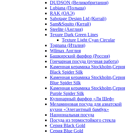
DUDSON (Великобритания)
Lubiana (Польша)
RAK (ОАЭ)
Sabotage Design Ltd (Китай)
Sam&Squito (Китай)
Steelite (Англия)
Texure Dark Green Lines
Texture Light Cyan Circular
Tognana (Италия)
Wilmax Англия
Башкирский фарфор (Россия)
Гончарная посуда (ручная работа)
Каменная керамика Stockholm,Серия
Black Spider Silk
Каменная керамика Stockholm,Серия
Blue Spider Silk
Каменная керамика Stockholm,Серия
Purple Spider Silk
Кулинарный фарфор «Ля Шеф»
Меламиновая посуда для азиатской
кухни «Элегантный бамбук»
Национальная посуда
Посуда из термостойкого стекла
Серия Black Gold
Серия Blue Gold