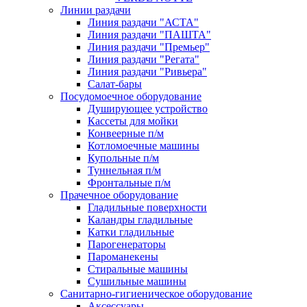
Линии раздачи
Линия раздачи "АСТА"
Линия раздачи "ПАШТА"
Линия раздачи "Премьер"
Линия раздачи "Регата"
Линия раздачи "Ривьера"
Салат-бары
Посудомоечное оборудование
Душирующее устройство
Кассеты для мойки
Конвеерные п/м
Котломоечные машины
Купольные п/м
Туннельная п/м
Фронтальные п/м
Прачечное оборудование
Гладильные поверхности
Каландры гладильные
Катки гладильные
Парогенераторы
Пароманекены
Стиральные машины
Сушильные машины
Санитарно-гигиеническое оборудование
Аксессуары