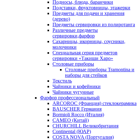
Подносы, блюда, баранчики
Подставки, фруктовницы, этажерки
Предметы для подачи и хранения
(дерево)
Предметы сервировки из полиротанга
Различные предметы
сервировки,фарфор
Сахарницы, икорницы, соусники,
молочники
Специальная серия предметов
сервировки «Такиши Харо»
Столовые приборы
Столовые приборы Trаmоntina и
наборы для стейков
Текстиль
Чайники и кофейники
Чайники чугунные
Фарфор профессиональный
ARCOROC (Франция) стеклокерамика
BAUSCHER Германия
Bormioli Rocco (Италия)
CAMEO (Китай)
CHURCHILL Великобритания
Continental (ЮАР)
COSTA NOVA (Португалия)