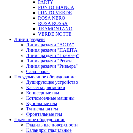
PARTY
PUNTO BIANCA
PUNTO VERDE
ROSA NERO
ROSA ROSSA
TRAMONTANO
VERDE NOTTE
Линии раздачи
Линия раздачи "АСТА"
Линия раздачи "ПАШТА"
Линия раздачи "Премьер"
Линия раздачи "Регата"
Линия раздачи "Ривьера"
Салат-бары
Посудомоечное оборудование
Душирующее устройство
Кассеты для мойки
Конвеерные п/м
Котломоечные машины
Купольные п/м
Туннельная п/м
Фронтальные п/м
Прачечное оборудование
Гладильные поверхности
Каландры гладильные