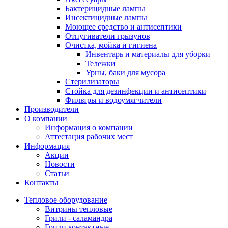
Бактерицидные лампы
Инсектицидные лампы
Моющее средство и антисептики
Отпугиватели грызунов
Очистка, мойка и гигиена
Инвентарь и материалы для уборки
Тележки
Урны, баки для мусора
Стерилизаторы
Стойка для дезинфекции и антисептики
Фильтры и водоумягчители
Производители
О компании
Информация о компании
Аттестация рабочих мест
Информация
Акции
Новости
Статьи
Контакты
Тепловое оборудование
Витрины тепловые
Грили - саламандра
Грили контактные