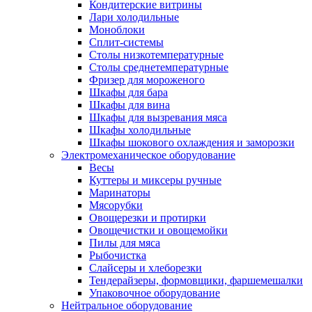
Кондитерские витрины
Лари холодильные
Моноблоки
Сплит-системы
Столы низкотемпературные
Столы среднетемпературные
Фризер для мороженого
Шкафы для бара
Шкафы для вина
Шкафы для вызревания мяса
Шкафы холодильные
Шкафы шокового охлаждения и заморозки
Электромеханическое оборудование
Весы
Куттеры и миксеры ручные
Маринаторы
Мясорубки
Овощерезки и протирки
Овощечистки и овощемойки
Пилы для мяса
Рыбочистка
Слайсеры и хлеборезки
Тендерайзеры, формовщики, фаршемешалки
Упаковочное оборудование
Нейтральное оборудование