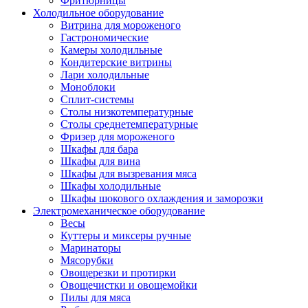
Фритюрницы
Холодильное оборудование
Витрина для мороженого
Гастрономические
Камеры холодильные
Кондитерские витрины
Лари холодильные
Моноблоки
Сплит-системы
Столы низкотемпературные
Столы среднетемпературные
Фризер для мороженого
Шкафы для бара
Шкафы для вина
Шкафы для вызревания мяса
Шкафы холодильные
Шкафы шокового охлаждения и заморозки
Электромеханическое оборудование
Весы
Куттеры и миксеры ручные
Маринаторы
Мясорубки
Овощерезки и протирки
Овощечистки и овощемойки
Пилы для мяса