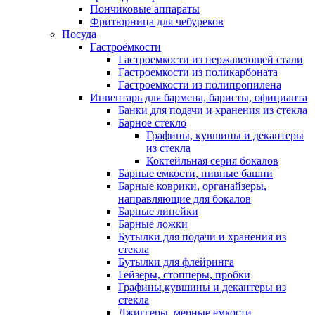
Пончиковые аппараты
Фритюрница для чебуреков
Посуда
Гастроёмкости
Гастроемкости из нержавеющей стали
Гастроемкости из поликарбоната
Гастроемкости из полипропилена
Инвентарь для бармена, баристы, официанта
Банки для подачи и хранения из стекла
Барное стекло
Графины, кувшины и декантеры
из стекла
Коктейльная серия бокалов
Барные емкости, пивные башни
Барные коврики, органайзеры,
направляющие для бокалов
Барные линейки
Барные ложки
Бутылки для подачи и хранения из
стекла
Бутылки для флейринга
Гейзеры, стопперы, пробки
Графины,кувшины и декантеры из
стекла
Джиггеры, мерные емкости