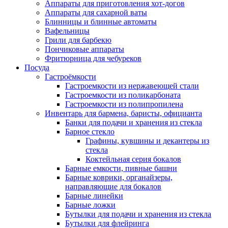
Аппараты для приготовления хот-догов
Аппараты для сахарной ваты
Блинницы и блинные автоматы
Вафельницы
Грили для барбекю
Пончиковые аппараты
Фритюрница для чебуреков
Посуда
Гастроёмкости
Гастроемкости из нержавеющей стали
Гастроемкости из поликарбоната
Гастроемкости из полипропилена
Инвентарь для бармена, баристы, официанта
Банки для подачи и хранения из стекла
Барное стекло
Графины, кувшины и декантеры из
стекла
Коктейльная серия бокалов
Барные емкости, пивные башни
Барные коврики, органайзеры,
направляющие для бокалов
Барные линейки
Барные ложки
Бутылки для подачи и хранения из стекла
Бутылки для флейринга