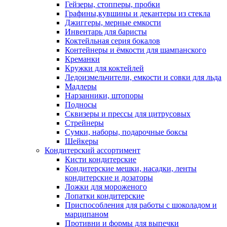
Гейзеры, стопперы, пробки
Графины,кувшины и декантеры из стекла
Джиггеры, мерные емкости
Инвентарь для баристы
Коктейльная серия бокалов
Контейнеры и ёмкости для шампанского
Креманки
Кружки для коктейлей
Ледоизмельчители, емкости и совки для льда
Мадлеры
Нарзанники, штопоры
Подносы
Сквизеры и прессы для цитрусовых
Стрейнеры
Сумки, наборы, подарочные боксы
Шейкеры
Кондитерский ассортимент
Кисти кондитерские
Кондитерские мешки, насадки, ленты
кондитерские и дозаторы
Ложки для мороженого
Лопатки кондитерские
Приспособления для работы с шоколадом и
марципаном
Противни и формы для выпечки