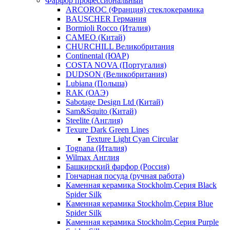
Фарфор профессиональный
ARCOROC (Франция) стеклокерамика
BAUSCHER Германия
Bormioli Rocco (Италия)
CAMEO (Китай)
CHURCHILL Великобритания
Continental (ЮАР)
COSTA NOVA (Португалия)
DUDSON (Великобритания)
Lubiana (Польша)
RAK (ОАЭ)
Sabotage Design Ltd (Китай)
Sam&Squito (Китай)
Steelite (Англия)
Texure Dark Green Lines
Texture Light Cyan Circular
Tognana (Италия)
Wilmax Англия
Башкирский фарфор (Россия)
Гончарная посуда (ручная работа)
Каменная керамика Stockholm,Серия Black
Spider Silk
Каменная керамика Stockholm,Серия Blue
Spider Silk
Каменная керамика Stockholm,Серия Purple