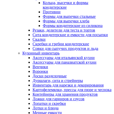
Кольца, высечки и формы
кондитерские
Противни
Формы для выпечки стальные
Формы для выпечки хлеба
Формы кондитерские из силикона
Резаки, делители для теста и тортов
Сита кондитерские и емкости для посыпки
Скалки
Скребки и гребни кондитерские
Совки для сыпучих продуктов и льда
Кухонный инвентарь
Аксессуары для итальянской кухни
Аксессуары для паназиатской кухни
Венчики
Воронки
Доски разделочные
Дуршлаги, сита и стрейнеры
Инвентарь для нарезки и декорирования
Картофелемялки, прессы для пюре и чеснока
Контейнеры для хранения продуктов
Ложки для гарниров и соусов
Лопатки и скребки
Лотки и блюда
Мерные емкости