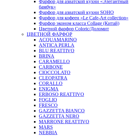
Фарфор для азиатской кухни «Элегантный
бамбук»
Фарфор для азиатской кухни SOHO
Фарфор для кофеен «Le Cafe-Art collection»
Фарфор эконом класса Collage (Китай)
Цветной фарфор Coloric/Доломит
ЦВЕТНОЙ ФАРФОР
ACQUAMARINO
ANTICA PERLA
BLU REATTIVO
BRINA
CARAMELLO
CARBONE
CIOCCOLATO
CLEOPATRA
CORALLO
ENIGMA
ERBOSO REATTIVO
FOGLIO
FRESCO
GAZZETTA BIANCO
GAZZETTA NERO
MARRONE REATTIVO
MARS
NEBBIA