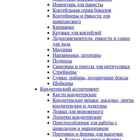
Инвентарь для баристы
Коктейльная серия бокалов
Контейнеры и ёмкости для
шампанского
Креманки
Кружки для коктейлей
Ледоизмельчители, емкости и совки
для льда
Мадлеры
Нарзанники, штопоры
Подносы
Сквизеры и прессы для цитрусовых
Стрейнеры
Сумки, наборы, подарочные боксы
Шейкеры
Кондитерский ассортимент
Кисти кондитерские
Кондитерские мешки, насадки, ленты
кондитерские и дозаторы
Ложки для мороженого
Лопатки кондитерские
Приспособления для работы с
шоколадом и марципаном
Противни и формы для выпечки
Кольца, высечки и формы