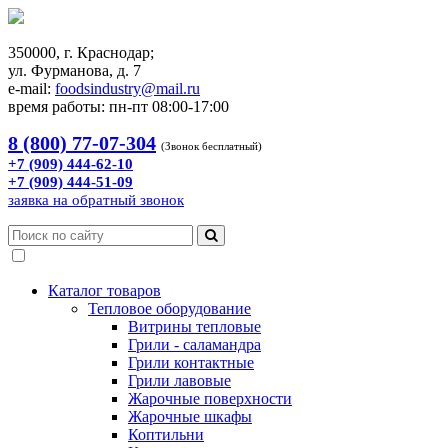
350000, г. Краснодар;
ул. Фурманова, д. 7
e-mail:
foodsindustry@mail.ru
время работы: пн-пт 08:00-17:00
8 (800) 77-07-304
(Звонок бесплатный)
+7 (909) 444-62-10
+7 (909) 444-51-09
заявка на обратный звонок
Каталог товаров
Тепловое оборудование
Витрины тепловые
Грили - саламандра
Грили контактные
Грили лавовые
Жарочные поверхности
Жарочные шкафы
Коптильни