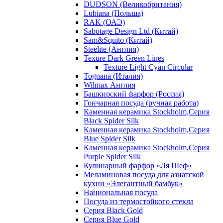
DUDSON (Великобритания)
Lubiana (Польша)
RAK (ОАЭ)
Sabotage Design Ltd (Китай)
Sam&Squito (Китай)
Steelite (Англия)
Texure Dark Green Lines
Texture Light Cyan Circular
Tognana (Италия)
Wilmax Англия
Башкирский фарфор (Россия)
Гончарная посуда (ручная работа)
Каменная керамика Stockholm,Серия
Black Spider Silk
Каменная керамика Stockholm,Серия
Blue Spider Silk
Каменная керамика Stockholm,Серия
Purple Spider Silk
Кулинарный фарфор «Ля Шеф»
Меламиновая посуда для азиатской
кухни «Элегантный бамбук»
Национальная посуда
Посуда из термостойкого стекла
Серия Black Gold
Серия Blue Gold