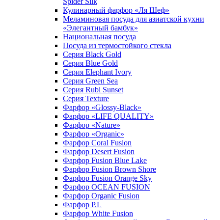
Spider Silk
Кулинарный фарфор «Ля Шеф»
Меламиновая посуда для азиатской кухни
«Элегантный бамбук»
Национальная посуда
Посуда из термостойкого стекла
Серия Black Gold
Серия Blue Gold
Серия Elephant Ivory
Серия Green Sea
Серия Rubi Sunset
Серия Texture
Фарфор «Glossy-Black»
Фарфор «LIFE QUALITY»
Фарфор «Nature»
Фарфор «Organic»
Фарфор Coral Fusion
Фарфор Desert Fusion
Фарфор Fusion Blue Lake
Фарфор Fusion Brown Shore
Фарфор Fusion Orange Sky
Фарфор OCEAN FUSION
Фарфор Organic Fusion
Фарфор P.L
Фарфор White Fusion