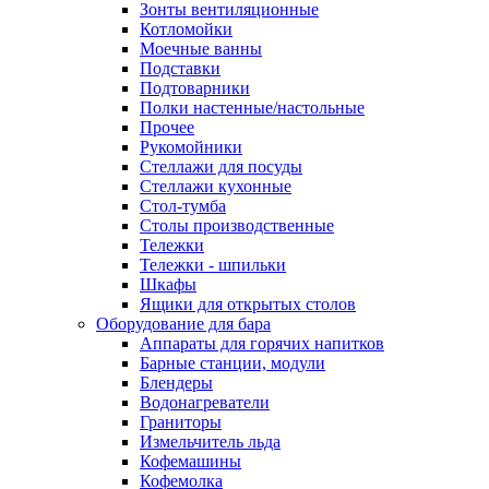
Зонты вентиляционные
Котломойки
Моечные ванны
Подставки
Подтоварники
Полки настенные/настольные
Прочее
Рукомойники
Стеллажи для посуды
Стеллажи кухонные
Стол-тумба
Столы производственные
Тележки
Тележки - шпильки
Шкафы
Ящики для открытых столов
Оборудование для бара
Аппараты для горячих напитков
Барные станции, модули
Блендеры
Водонагреватели
Граниторы
Измельчитель льда
Кофемашины
Кофемолка