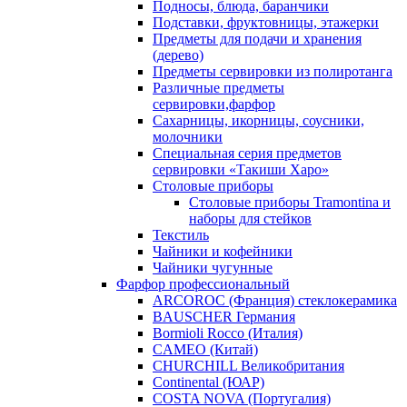
Подносы, блюда, баранчики
Подставки, фруктовницы, этажерки
Предметы для подачи и хранения
(дерево)
Предметы сервировки из полиротанга
Различные предметы
сервировки,фарфор
Сахарницы, икорницы, соусники,
молочники
Специальная серия предметов
сервировки «Такиши Харо»
Столовые приборы
Столовые приборы Trаmоntina и
наборы для стейков
Текстиль
Чайники и кофейники
Чайники чугунные
Фарфор профессиональный
ARCOROC (Франция) стеклокерамика
BAUSCHER Германия
Bormioli Rocco (Италия)
CAMEO (Китай)
CHURCHILL Великобритания
Continental (ЮАР)
COSTA NOVA (Португалия)