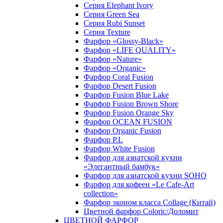
Серия Elephant Ivory
Серия Green Sea
Серия Rubi Sunset
Серия Texture
Фарфор «Glossy-Black»
Фарфор «LIFE QUALITY»
Фарфор «Nature»
Фарфор «Organic»
Фарфор Coral Fusion
Фарфор Desert Fusion
Фарфор Fusion Blue Lake
Фарфор Fusion Brown Shore
Фарфор Fusion Orange Sky
Фарфор OCEAN FUSION
Фарфор Organic Fusion
Фарфор P.L
Фарфор White Fusion
Фарфор для азиатской кухни
«Элегантный бамбук»
Фарфор для азиатской кухни SOHO
Фарфор для кофеен «Le Cafe-Art
collection»
Фарфор эконом класса Collage (Китай)
Цветной фарфор Coloric/Доломит
ЦВЕТНОЙ ФАРФОР