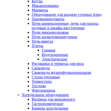
Котлы
Макароноварки
Мармиты
Оборудование для раздачи готовых блюд
Пароконвектоматы
Печи конвекционные, печи для пиццы,
подовые и шкафы расстоечные
Печи микроволновые
Печи низкотемпературные
Печь-мангал
Плиты
Газовые
Индукционные
Электрические
Рисоварки и термосы для риса
Сковорода
Сковорода мультифункциональная
Столы тепловые
Термостаты
Тостеры
Фритюрницы
Холодильное оборудование
Витрина для мороженого
Гастрономические
Камеры холодильные