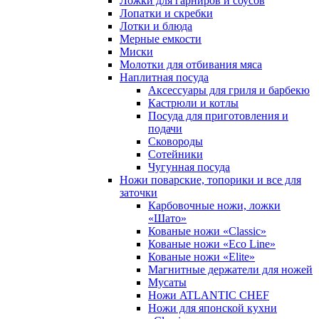
Ложки для гарниров и соусов
Лопатки и скребки
Лотки и блюда
Мерные емкости
Миски
Молотки для отбивания мяса
Наплитная посуда
Аксессуары для гриля и барбекю
Кастрюли и котлы
Посуда для приготовления и
подачи
Сковороды
Сотейники
Чугунная посуда
Ножи поварские, топорики и все для
заточки
Карбовочные ножи, ложки
«Шато»
Кованые ножи «Classic»
Кованые ножи «Eco Line»
Кованые ножи «Elite»
Магнитные держатели для ножей
Мусаты
Ножи ATLANTIC CHEF
Ножи для японской кухни