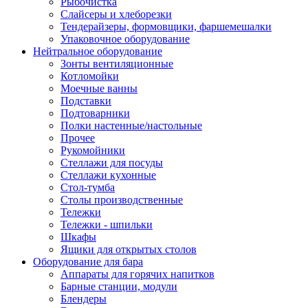
Рыбочистка
Слайсеры и хлеборезки
Тендерайзеры, формовщики, фаршемешалки
Упаковочное оборудование
Нейтральное оборудование
Зонты вентиляционные
Котломойки
Моечные ванны
Подставки
Подтоварники
Полки настенные/настольные
Прочее
Рукомойники
Стеллажи для посуды
Стеллажи кухонные
Стол-тумба
Столы производственные
Тележки
Тележки - шпильки
Шкафы
Ящики для открытых столов
Оборудование для бара
Аппараты для горячих напитков
Барные станции, модули
Блендеры