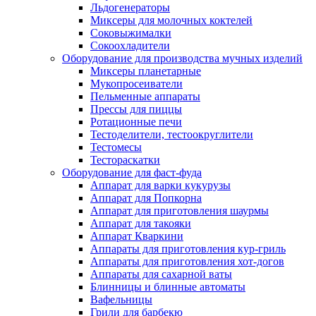
Льдогенераторы
Миксеры для молочных коктелей
Соковыжималки
Сокоохладители
Оборудование для производства мучных изделий
Миксеры планетарные
Мукопросеиватели
Пельменные аппараты
Прессы для пиццы
Ротационные печи
Тестоделители, тестоокруглители
Тестомесы
Тестораскатки
Оборудование для фаст-фуда
Аппарат для варки кукурузы
Аппарат для Попкорна
Аппарат для приготовления шаурмы
Аппарат для такояки
Аппарат Кваркини
Аппараты для приготовления кур-гриль
Аппараты для приготовления хот-догов
Аппараты для сахарной ваты
Блинницы и блинные автоматы
Вафельницы
Грили для барбекю