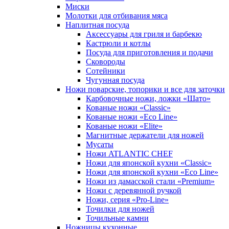
Миски
Молотки для отбивания мяса
Наплитная посуда
Аксессуары для гриля и барбекю
Кастрюли и котлы
Посуда для приготовления и подачи
Сковороды
Сотейники
Чугунная посуда
Ножи поварские, топорики и все для заточки
Карбовочные ножи, ложки «Шато»
Кованые ножи «Classic»
Кованые ножи «Eco Line»
Кованые ножи «Elite»
Магнитные держатели для ножей
Мусаты
Ножи ATLANTIC CHEF
Ножи для японской кухни «Classic»
Ножи для японской кухни «Eco Line»
Ножи из дамасской стали «Premium»
Ножи с деревянной ручкой
Ножи, серия «Pro-Line»
Точилки для ножей
Точильные камни
Ножницы кухонные