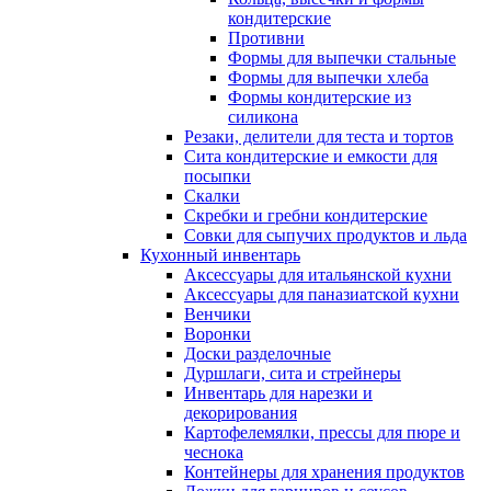
кондитерские
Противни
Формы для выпечки стальные
Формы для выпечки хлеба
Формы кондитерские из
силикона
Резаки, делители для теста и тортов
Сита кондитерские и емкости для
посыпки
Скалки
Скребки и гребни кондитерские
Совки для сыпучих продуктов и льда
Кухонный инвентарь
Аксессуары для итальянской кухни
Аксессуары для паназиатской кухни
Венчики
Воронки
Доски разделочные
Дуршлаги, сита и стрейнеры
Инвентарь для нарезки и
декорирования
Картофелемялки, прессы для пюре и
чеснока
Контейнеры для хранения продуктов