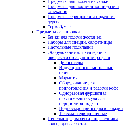
Предметы для подачи на садже
Предметы для порционной подачи и
запекания
Предметы сервировки и подачи из
дерева
Термобумага
Предметы сервировки
Банки для подачи жестяные
Наборы для специй, салфетницы
Настольные подкладки
Оборудование для кейтеринга,
шведского стола, линии раздачи
Диспенсеры
Индукционные настольные
плиты
Мармиты
Оборудование для
приготовления и раздачи кофе
Одноразовая фуршетная
пластиковая посуда для
порционной подачи
Подносы,витрины для выкладки
Тележки сервировочные
Пепельницы, вазочки, подсвечники,
кольца для салфеток