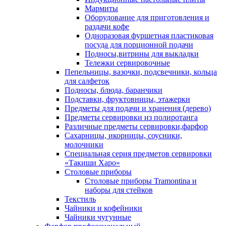
Мармиты
Оборудование для приготовления и
раздачи кофе
Одноразовая фуршетная пластиковая
посуда для порционной подачи
Подносы,витрины для выкладки
Тележки сервировочные
Пепельницы, вазочки, подсвечники, кольца
для салфеток
Подносы, блюда, баранчики
Подставки, фруктовницы, этажерки
Предметы для подачи и хранения (дерево)
Предметы сервировки из полиротанга
Различные предметы сервировки,фарфор
Сахарницы, икорницы, соусники,
молочники
Специальная серия предметов сервировки
«Такиши Харо»
Столовые приборы
Столовые приборы Trаmоntina и
наборы для стейков
Текстиль
Чайники и кофейники
Чайники чугунные