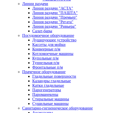
Линии раздачи
Линия раздачи "АСТА"
Линия раздачи "ПАШТА"
Линия раздачи "Премьер"
Линия раздачи "Регата"
Линия раздачи "Ривьера"
Салат-бары
Посудомоечное оборудование
Душирующее устройство
Кассеты для мойки
Конвеерные п/м
Котломоечные машины
Купольные п/м
Туннельная п/м
Фронтальные п/м
Прачечное оборудование
Гладильные поверхности
Каландры гладильные
Катки гладильные
Парогенераторы
Пароманекены
Стиральные машины
Сушильные машины
Санитарно-гигиеническое оборудование
Аксессуары