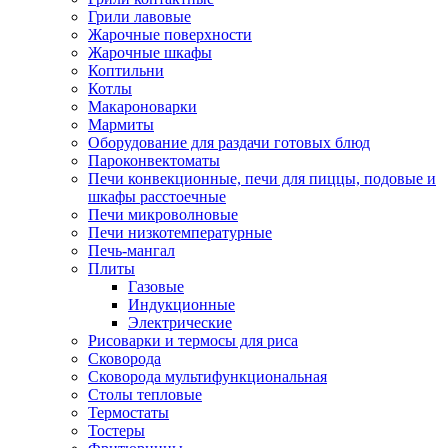
Грили лавовые
Жарочные поверхности
Жарочные шкафы
Коптильни
Котлы
Макароноварки
Мармиты
Оборудование для раздачи готовых блюд
Пароконвектоматы
Печи конвекционные, печи для пиццы, подовые и
шкафы расстоечные
Печи микроволновые
Печи низкотемпературные
Печь-мангал
Плиты
Газовые
Индукционные
Электрические
Рисоварки и термосы для риса
Сковорода
Сковорода мультифункциональная
Столы тепловые
Термостаты
Тостеры