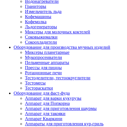
Водонагреватели
Граниторы
Измельчитель льда
Кофемашины
Кофемолка
Льдогенераторы
Миксеры для молочных коктелей
Соковыжималки
Сокоохладители
Оборудование для производства мучных изделий
Миксеры планетарные
Мукопросеиватели
Пельменные аппараты
Прессы для пиццы
Ротационные печи
Тестоделители, тестоокруглители
Тестомесы
Тестораскатки
Оборудование для фаст-фуда
Аппарат для варки кукурузы
Аппарат для Попкорна
Аппарат для приготовления шаурмы
Аппарат для такояки
Аппарат Кваркини
Аппараты для приготовления кур-гриль