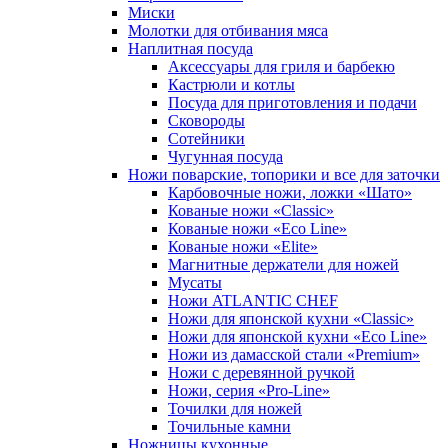
Миски
Молотки для отбивания мяса
Наплитная посуда
Аксессуары для гриля и барбекю
Кастрюли и котлы
Посуда для приготовления и подачи
Сковороды
Сотейники
Чугунная посуда
Ножи поварские, топорики и все для заточки
Карбовочные ножи, ложки «Шато»
Кованые ножи «Classic»
Кованые ножи «Eco Line»
Кованые ножи «Elite»
Магнитные держатели для ножей
Мусаты
Ножи ATLANTIC CHEF
Ножи для японской кухни «Classic»
Ножи для японской кухни «Eco Line»
Ножи из дамасской стали «Premium»
Ножи с деревянной ручкой
Ножи, серия «Pro-Line»
Точилки для ножей
Точильные камни
Ножницы кухонные