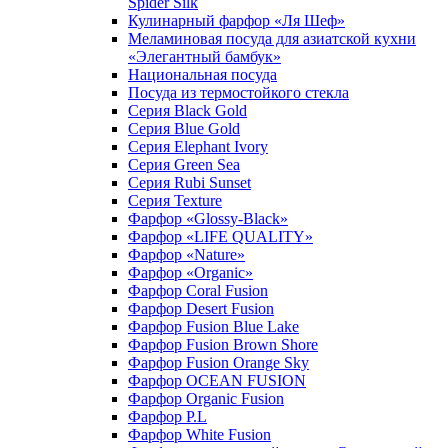
Spider Silk
Кулинарный фарфор «Ля Шеф»
Меламиновая посуда для азиатской кухни
«Элегантный бамбук»
Национальная посуда
Посуда из термостойкого стекла
Серия Black Gold
Серия Blue Gold
Серия Elephant Ivory
Серия Green Sea
Серия Rubi Sunset
Серия Texture
Фарфор «Glossy-Black»
Фарфор «LIFE QUALITY»
Фарфор «Nature»
Фарфор «Organic»
Фарфор Coral Fusion
Фарфор Desert Fusion
Фарфор Fusion Blue Lake
Фарфор Fusion Brown Shore
Фарфор Fusion Orange Sky
Фарфор OCEAN FUSION
Фарфор Organic Fusion
Фарфор P.L
Фарфор White Fusion