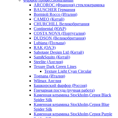
Фарфор профессиональный
ARCOROC (Франция) стеклокерамика
BAUSCHER Германия
Bormioli Rocco (Италия)
CAMEO (Китай)
CHURCHILL Великобритания
Continental (ЮАР)
COSTA NOVA (Португалия)
DUDSON (Великобритания)
Lubiana (Польша)
RAK (ОАЭ)
Sabotage Design Ltd (Китай)
Sam&Squito (Китай)
Steelite (Англия)
Texure Dark Green Lines
Texture Light Cyan Circular
Tognana (Италия)
Wilmax Англия
Башкирский фарфор (Россия)
Гончарная посуда (ручная работа)
Каменная керамика Stockholm,Серия Black
Spider Silk
Каменная керамика Stockholm,Серия Blue
Spider Silk
Каменная керамика Stockholm,Серия Purple