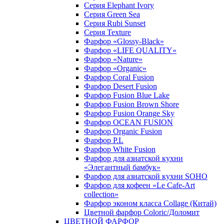
Серия Elephant Ivory
Серия Green Sea
Серия Rubi Sunset
Серия Texture
Фарфор «Glossy-Black»
Фарфор «LIFE QUALITY»
Фарфор «Nature»
Фарфор «Organic»
Фарфор Coral Fusion
Фарфор Desert Fusion
Фарфор Fusion Blue Lake
Фарфор Fusion Brown Shore
Фарфор Fusion Orange Sky
Фарфор OCEAN FUSION
Фарфор Organic Fusion
Фарфор P.L
Фарфор White Fusion
Фарфор для азиатской кухни
«Элегантный бамбук»
Фарфор для азиатской кухни SOHO
Фарфор для кофеен «Le Cafe-Art
collection»
Фарфор эконом класса Collage (Китай)
Цветной фарфор Coloric/Доломит
ЦВЕТНОЙ ФАРФОР