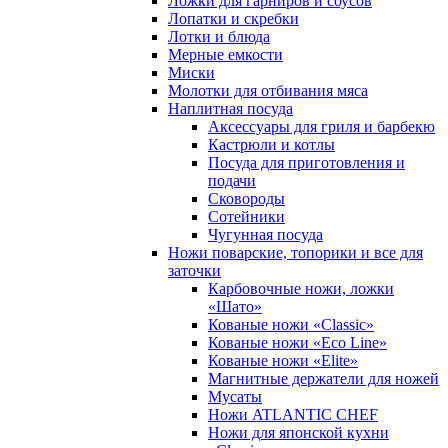
Ложки для гарниров и соусов
Лопатки и скребки
Лотки и блюда
Мерные емкости
Миски
Молотки для отбивания мяса
Наплитная посуда
Аксессуары для гриля и барбекю
Кастрюли и котлы
Посуда для приготовления и
подачи
Сковороды
Сотейники
Чугунная посуда
Ножи поварские, топорики и все для
заточки
Карбовочные ножи, ложки
«Шато»
Кованые ножи «Classic»
Кованые ножи «Eco Line»
Кованые ножи «Elite»
Магнитные держатели для ножей
Мусаты
Ножи ATLANTIC CHEF
Ножи для японской кухни