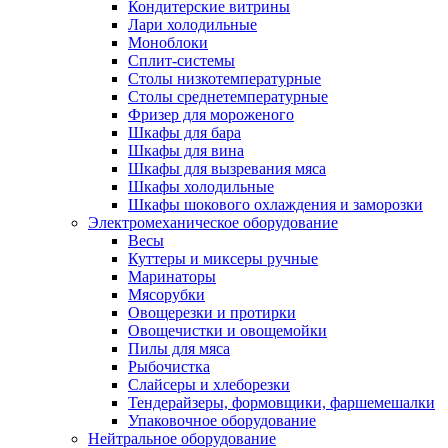
Кондитерские витрины
Лари холодильные
Моноблоки
Сплит-системы
Столы низкотемпературные
Столы среднетемпературные
Фризер для мороженого
Шкафы для бара
Шкафы для вина
Шкафы для вызревания мяса
Шкафы холодильные
Шкафы шокового охлаждения и заморозки
Электромеханическое оборудование
Весы
Куттеры и миксеры ручные
Маринаторы
Мясорубки
Овощерезки и протирки
Овощечистки и овощемойки
Пилы для мяса
Рыбочистка
Слайсеры и хлеборезки
Тендерайзеры, формовщики, фаршемешалки
Упаковочное оборудование
Нейтральное оборудование