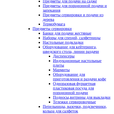
Предметы для подачи на садже
Предметы для порционной подачи и
запекания
Предметы сервировки и подачи из
дерева
Термобумага
Предметы сервировки
Банки для подачи жестяные
Наборы для специй, салфетницы
Настольные подкладки
Оборудование для кейтеринга,
шведского стола, линии раздачи
Диспенсеры
Индукционные настольные
плиты
Мармиты
Оборудование для
приготовления и раздачи кофе
Одноразовая фуршетная
пластиковая посуда для
порционной подачи
Подносы,витрины для выкладки
Тележки сервировочные
Пепельницы, вазочки, подсвечники,
кольца для салфеток