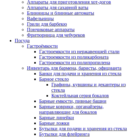
Аппараты для приготовления хот-догов
Аппараты для сахарной ваты
Блинницы и блинные автоматы
Вафельницы
Грили для барбекю
Пончиковые аппараты
Фритюрница для чебуреков
Посуда
Гастроёмкости
Гастроемкости из нержавеющей стали
Гастроемкости из поликарбоната
Гастроемкости из полипропилена
Инвентарь для бармена, баристы, официанта
Банки для подачи и хранения из стекла
Барное стекло
Графины, кувшины и декантеры из
стекла
Коктейльная серия бокалов
Барные емкости, пивные башни
Барные коврики, органайзеры,
направляющие для бокалов
Барные линейки
Барные ложки
Бутылки для подачи и хранения из стекла
Бутылки для флейринга