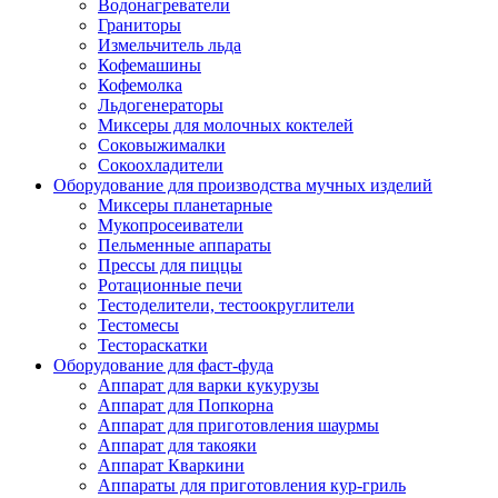
Водонагреватели
Граниторы
Измельчитель льда
Кофемашины
Кофемолка
Льдогенераторы
Миксеры для молочных коктелей
Соковыжималки
Сокоохладители
Оборудование для производства мучных изделий
Миксеры планетарные
Мукопросеиватели
Пельменные аппараты
Прессы для пиццы
Ротационные печи
Тестоделители, тестоокруглители
Тестомесы
Тестораскатки
Оборудование для фаст-фуда
Аппарат для варки кукурузы
Аппарат для Попкорна
Аппарат для приготовления шаурмы
Аппарат для такояки
Аппарат Кваркини
Аппараты для приготовления кур-гриль