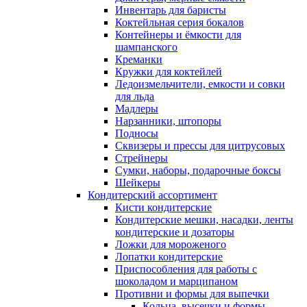
Инвентарь для баристы
Коктейльная серия бокалов
Контейнеры и ёмкости для
шампанского
Креманки
Кружки для коктейлей
Ледоизмельчители, емкости и совки
для льда
Мадлеры
Нарзанники, штопоры
Подносы
Сквизеры и прессы для цитрусовых
Стрейнеры
Сумки, наборы, подарочные боксы
Шейкеры
Кондитерский ассортимент
Кисти кондитерские
Кондитерские мешки, насадки, ленты
кондитерские и дозаторы
Ложки для мороженого
Лопатки кондитерские
Приспособления для работы с
шоколадом и марципаном
Противни и формы для выпечки
Кольца, высечки и формы