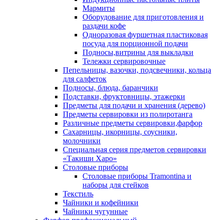
Мармиты
Оборудование для приготовления и
раздачи кофе
Одноразовая фуршетная пластиковая
посуда для порционной подачи
Подносы,витрины для выкладки
Тележки сервировочные
Пепельницы, вазочки, подсвечники, кольца
для салфеток
Подносы, блюда, баранчики
Подставки, фруктовницы, этажерки
Предметы для подачи и хранения (дерево)
Предметы сервировки из полиротанга
Различные предметы сервировки,фарфор
Сахарницы, икорницы, соусники,
молочники
Специальная серия предметов сервировки
«Такиши Харо»
Столовые приборы
Столовые приборы Trаmоntina и
наборы для стейков
Текстиль
Чайники и кофейники
Чайники чугунные