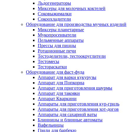
Льдогенераторы
Миксеры для молочных коктелей
Соковыжималки
Сокоохладители
Оборудование для производства мучных изделий
Миксеры планетарные
Мукопросеиватели
Пельменные аппараты
Прессы для пиццы
Ротационные печи
Тестоделители, тестоокруглители
Тестомесы
Тестораскатки
Оборудование для фаст-фуда
Аппарат для варки кукурузы
Аппарат для Попкорна
Аппарат для приготовления шаурмы
Аппарат для такояки
Аппарат Кваркини
Аппараты для приготовления кур-гриль
Аппараты для приготовления хот-догов
Аппараты для сахарной ваты
Блинницы и блинные автоматы
Вафельницы
Грили для барбекю