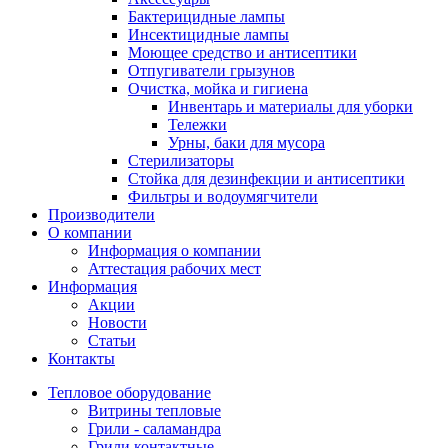
Бактерицидные лампы
Инсектицидные лампы
Моющее средство и антисептики
Отпугиватели грызунов
Очистка, мойка и гигиена
Инвентарь и материалы для уборки
Тележки
Урны, баки для мусора
Стерилизаторы
Стойка для дезинфекции и антисептики
Фильтры и водоумягчители
Производители
О компании
Информация о компании
Аттестация рабочих мест
Информация
Акции
Новости
Статьи
Контакты
Тепловое оборудование
Витрины тепловые
Грили - саламандра
Грили контактные