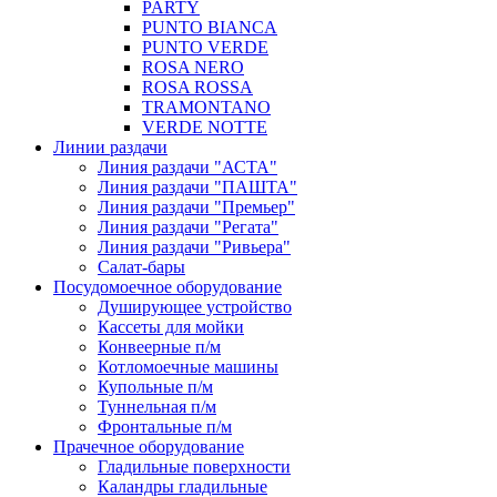
PARTY
PUNTO BIANCA
PUNTO VERDE
ROSA NERO
ROSA ROSSA
TRAMONTANO
VERDE NOTTE
Линии раздачи
Линия раздачи "АСТА"
Линия раздачи "ПАШТА"
Линия раздачи "Премьер"
Линия раздачи "Регата"
Линия раздачи "Ривьера"
Салат-бары
Посудомоечное оборудование
Душирующее устройство
Кассеты для мойки
Конвеерные п/м
Котломоечные машины
Купольные п/м
Туннельная п/м
Фронтальные п/м
Прачечное оборудование
Гладильные поверхности
Каландры гладильные