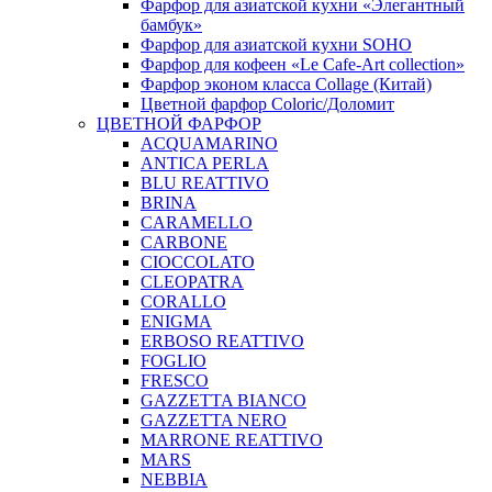
Фарфор для азиатской кухни «Элегантный
бамбук»
Фарфор для азиатской кухни SOHO
Фарфор для кофеен «Le Cafe-Art collection»
Фарфор эконом класса Collage (Китай)
Цветной фарфор Coloric/Доломит
ЦВЕТНОЙ ФАРФОР
ACQUAMARINO
ANTICA PERLA
BLU REATTIVO
BRINA
CARAMELLO
CARBONE
CIOCCOLATO
CLEOPATRA
CORALLO
ENIGMA
ERBOSO REATTIVO
FOGLIO
FRESCO
GAZZETTA BIANCO
GAZZETTA NERO
MARRONE REATTIVO
MARS
NEBBIA