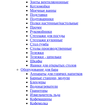
Зонты вентиляционные
Котломойки
Моечные ванны
Подставки
Подтоварники
Полки настенные/настольные
Прочее
Рукомойники
Стеллажи для посуды
Стеллажи кухонные
Стол-тумба
Столы производственные
Тележки
Тележки - шпильки
Шкафы
Ящики для открытых столов
Оборудование для бара
Аппараты для горячих напитков
Барные станции, модули
Блендеры
Водонагреватели
Граниторы
Измельчитель льда
Кофемашины
Кофемолка