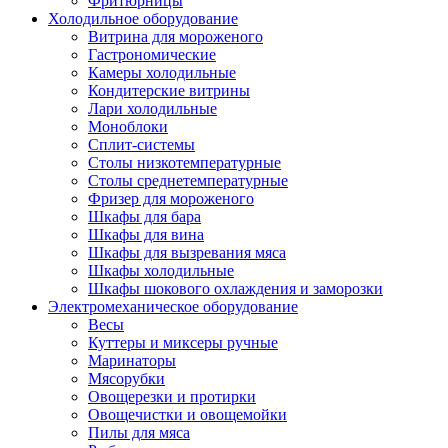
Фритюрницы
Холодильное оборудование
Витрина для мороженого
Гастрономические
Камеры холодильные
Кондитерские витрины
Лари холодильные
Моноблоки
Сплит-системы
Столы низкотемпературные
Столы среднетемпературные
Фризер для мороженого
Шкафы для бара
Шкафы для вина
Шкафы для вызревания мяса
Шкафы холодильные
Шкафы шокового охлаждения и заморозки
Электромеханическое оборудование
Весы
Куттеры и миксеры ручные
Маринаторы
Мясорубки
Овощерезки и протирки
Овощечистки и овощемойки
Пилы для мяса