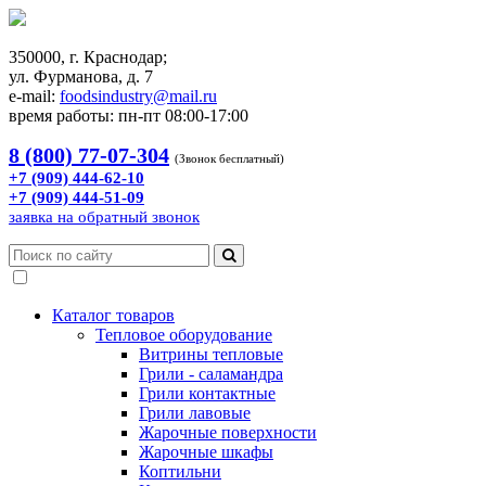
350000, г. Краснодар;
ул. Фурманова, д. 7
e-mail:
foodsindustry@mail.ru
время работы: пн-пт 08:00-17:00
8 (800) 77-07-304
(Звонок бесплатный)
+7 (909) 444-62-10
+7 (909) 444-51-09
заявка на обратный звонок
Каталог товаров
Тепловое оборудование
Витрины тепловые
Грили - саламандра
Грили контактные
Грили лавовые
Жарочные поверхности
Жарочные шкафы
Коптильни