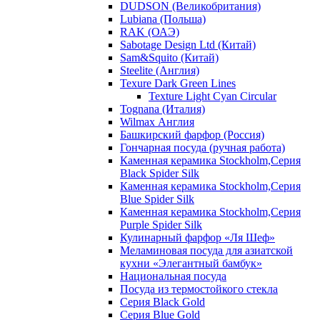
DUDSON (Великобритания)
Lubiana (Польша)
RAK (ОАЭ)
Sabotage Design Ltd (Китай)
Sam&Squito (Китай)
Steelite (Англия)
Texure Dark Green Lines
Texture Light Cyan Circular
Tognana (Италия)
Wilmax Англия
Башкирский фарфор (Россия)
Гончарная посуда (ручная работа)
Каменная керамика Stockholm,Серия
Black Spider Silk
Каменная керамика Stockholm,Серия
Blue Spider Silk
Каменная керамика Stockholm,Серия
Purple Spider Silk
Кулинарный фарфор «Ля Шеф»
Меламиновая посуда для азиатской
кухни «Элегантный бамбук»
Национальная посуда
Посуда из термостойкого стекла
Серия Black Gold
Серия Blue Gold