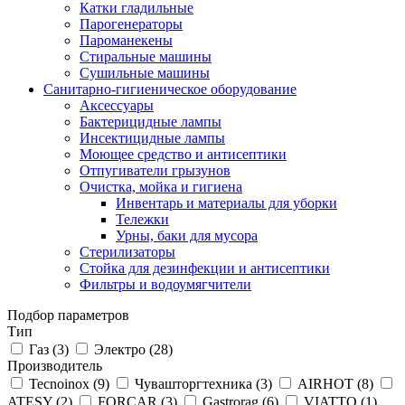
Катки гладильные
Парогенераторы
Пароманекены
Стиральные машины
Сушильные машины
Санитарно-гигиеническое оборудование
Аксессуары
Бактерицидные лампы
Инсектицидные лампы
Моющее средство и антисептики
Отпугиватели грызунов
Очистка, мойка и гигиена
Инвентарь и материалы для уборки
Тележки
Урны, баки для мусора
Стерилизаторы
Стойка для дезинфекции и антисептики
Фильтры и водоумягчители
Подбор параметров
Тип
Газ (
3
)
Электро (
28
)
Производитель
Tecnoinox (
9
)
Чувашторгтехника (
3
)
AIRHOT (
8
)
ATESY (
2
)
FORCAR (
3
)
Gastrorag (
6
)
VIATTO (
1
)