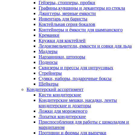
Гейзеры, стопперы, пробки
Графины,кувшины и декантеры из стекла
Джиггеры, мерные емкости
Инвентарь для баристы
Коктейльная серия бокалов
Контейнеры и ёмкости для шампанского
Креманки
Кружки для коктейлей
Ледоизмельчители, емкости и совки для льда
Мадлеры
Нарзанники, штопоры
Подносы
Сквизеры и прессы для цитрусовых
Стрейнеры
Сумки, наборы, подарочные боксы
Шейкеры
Кондитерский ассортимент
Кисти кондитерские
Кондитерские мешки, насадки, ленты
кондитерские и дозаторы
Ложки для мороженого
Лопатки кондитерские
Приспособления для работы с шоколадом и
марципаном
Противни и формы для выпечки