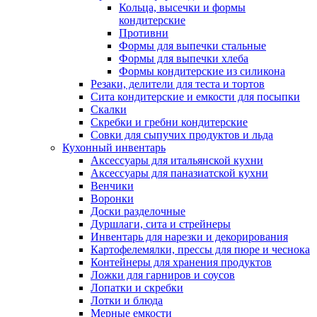
Кольца, высечки и формы
кондитерские
Противни
Формы для выпечки стальные
Формы для выпечки хлеба
Формы кондитерские из силикона
Резаки, делители для теста и тортов
Сита кондитерские и емкости для посыпки
Скалки
Скребки и гребни кондитерские
Совки для сыпучих продуктов и льда
Кухонный инвентарь
Аксессуары для итальянской кухни
Аксессуары для паназиатской кухни
Венчики
Воронки
Доски разделочные
Дуршлаги, сита и стрейнеры
Инвентарь для нарезки и декорирования
Картофелемялки, прессы для пюре и чеснока
Контейнеры для хранения продуктов
Ложки для гарниров и соусов
Лопатки и скребки
Лотки и блюда
Мерные емкости