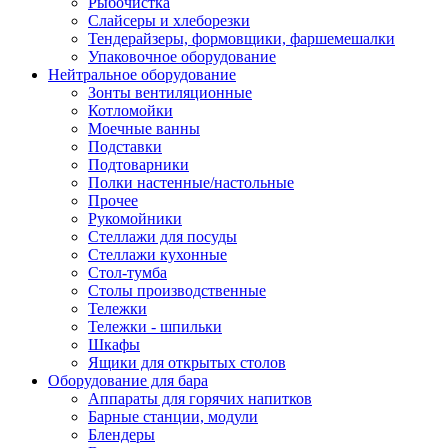
Рыбочистка
Слайсеры и хлеборезки
Тендерайзеры, формовщики, фаршемешалки
Упаковочное оборудование
Нейтральное оборудование
Зонты вентиляционные
Котломойки
Моечные ванны
Подставки
Подтоварники
Полки настенные/настольные
Прочее
Рукомойники
Стеллажи для посуды
Стеллажи кухонные
Стол-тумба
Столы производственные
Тележки
Тележки - шпильки
Шкафы
Ящики для открытых столов
Оборудование для бара
Аппараты для горячих напитков
Барные станции, модули
Блендеры