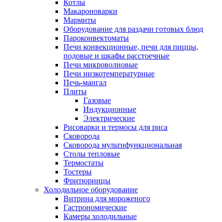
Котлы
Макароноварки
Мармиты
Оборудование для раздачи готовых блюд
Пароконвектоматы
Печи конвекционные, печи для пиццы,
подовые и шкафы расстоечные
Печи микроволновые
Печи низкотемпературные
Печь-мангал
Плиты
Газовые
Индукционные
Электрические
Рисоварки и термосы для риса
Сковорода
Сковорода мультифункциональная
Столы тепловые
Термостаты
Тостеры
Фритюрницы
Холодильное оборудование
Витрина для мороженого
Гастрономические
Камеры холодильные