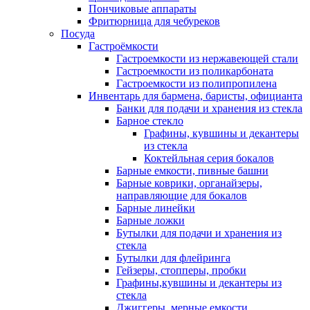
Пончиковые аппараты
Фритюрница для чебуреков
Посуда
Гастроёмкости
Гастроемкости из нержавеющей стали
Гастроемкости из поликарбоната
Гастроемкости из полипропилена
Инвентарь для бармена, баристы, официанта
Банки для подачи и хранения из стекла
Барное стекло
Графины, кувшины и декантеры
из стекла
Коктейльная серия бокалов
Барные емкости, пивные башни
Барные коврики, органайзеры,
направляющие для бокалов
Барные линейки
Барные ложки
Бутылки для подачи и хранения из
стекла
Бутылки для флейринга
Гейзеры, стопперы, пробки
Графины,кувшины и декантеры из
стекла
Джиггеры, мерные емкости