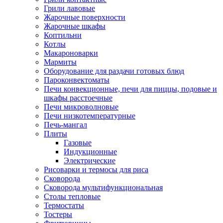
Грили лавовые
Жарочные поверхности
Жарочные шкафы
Коптильни
Котлы
Макароноварки
Мармиты
Оборудование для раздачи готовых блюд
Пароконвектоматы
Печи конвекционные, печи для пиццы, подовые и
шкафы расстоечные
Печи микроволновые
Печи низкотемпературные
Печь-мангал
Плиты
Газовые
Индукционные
Электрические
Рисоварки и термосы для риса
Сковорода
Сковорода мультифункциональная
Столы тепловые
Термостаты
Тостеры