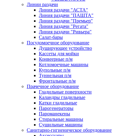
Линии раздачи
Линия раздачи "АСТА"
Линия раздачи "ПАШТА"
Линия раздачи "Премьер"
Линия раздачи "Регата"
Линия раздачи "Ривьера"
Салат-бары
Посудомоечное оборудование
Душирующее устройство
Кассеты для мойки
Конвеерные п/м
Котломоечные машины
Купольные п/м
Туннельная п/м
Фронтальные п/м
Прачечное оборудование
Гладильные поверхности
Каландры гладильные
Катки гладильные
Парогенераторы
Пароманекены
Стиральные машины
Сушильные машины
Санитарно-гигиеническое оборудование
Аксессуары