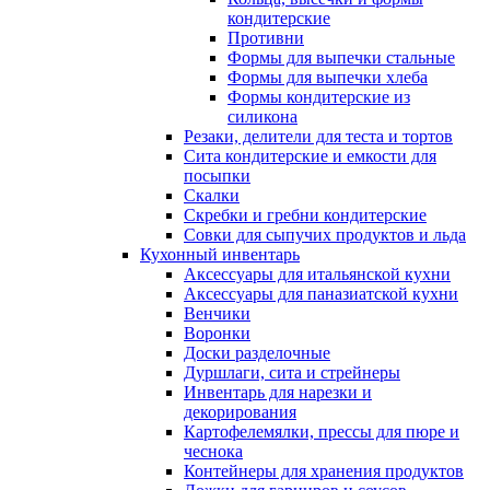
кондитерские
Противни
Формы для выпечки стальные
Формы для выпечки хлеба
Формы кондитерские из
силикона
Резаки, делители для теста и тортов
Сита кондитерские и емкости для
посыпки
Скалки
Скребки и гребни кондитерские
Совки для сыпучих продуктов и льда
Кухонный инвентарь
Аксессуары для итальянской кухни
Аксессуары для паназиатской кухни
Венчики
Воронки
Доски разделочные
Дуршлаги, сита и стрейнеры
Инвентарь для нарезки и
декорирования
Картофелемялки, прессы для пюре и
чеснока
Контейнеры для хранения продуктов