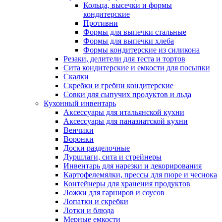
Кольца, высечки и формы
кондитерские
Противни
Формы для выпечки стальные
Формы для выпечки хлеба
Формы кондитерские из силикона
Резаки, делители для теста и тортов
Сита кондитерские и емкости для посыпки
Скалки
Скребки и гребни кондитерские
Совки для сыпучих продуктов и льда
Кухонный инвентарь
Аксессуары для итальянской кухни
Аксессуары для паназиатской кухни
Венчики
Воронки
Доски разделочные
Дуршлаги, сита и стрейнеры
Инвентарь для нарезки и декорирования
Картофелемялки, прессы для пюре и чеснока
Контейнеры для хранения продуктов
Ложки для гарниров и соусов
Лопатки и скребки
Лотки и блюда
Мерные емкости