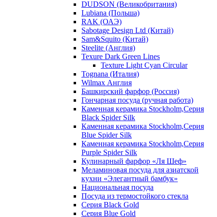
DUDSON (Великобритания)
Lubiana (Польша)
RAK (ОАЭ)
Sabotage Design Ltd (Китай)
Sam&Squito (Китай)
Steelite (Англия)
Texure Dark Green Lines
Texture Light Cyan Circular
Tognana (Италия)
Wilmax Англия
Башкирский фарфор (Россия)
Гончарная посуда (ручная работа)
Каменная керамика Stockholm,Серия
Black Spider Silk
Каменная керамика Stockholm,Серия
Blue Spider Silk
Каменная керамика Stockholm,Серия
Purple Spider Silk
Кулинарный фарфор «Ля Шеф»
Меламиновая посуда для азиатской
кухни «Элегантный бамбук»
Национальная посуда
Посуда из термостойкого стекла
Серия Black Gold
Серия Blue Gold