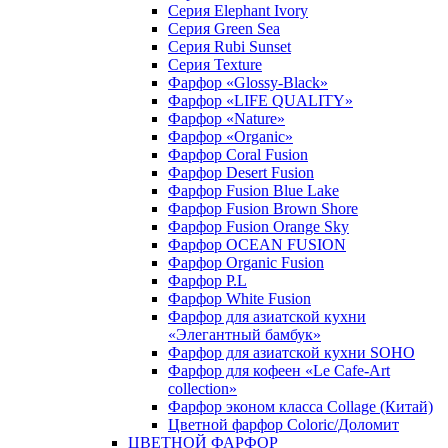
Серия Elephant Ivory
Серия Green Sea
Серия Rubi Sunset
Серия Texture
Фарфор «Glossy-Black»
Фарфор «LIFE QUALITY»
Фарфор «Nature»
Фарфор «Organic»
Фарфор Coral Fusion
Фарфор Desert Fusion
Фарфор Fusion Blue Lake
Фарфор Fusion Brown Shore
Фарфор Fusion Orange Sky
Фарфор OCEAN FUSION
Фарфор Organic Fusion
Фарфор P.L
Фарфор White Fusion
Фарфор для азиатской кухни
«Элегантный бамбук»
Фарфор для азиатской кухни SOHO
Фарфор для кофеен «Le Cafe-Art
collection»
Фарфор эконом класса Collage (Китай)
Цветной фарфор Coloric/Доломит
ЦВЕТНОЙ ФАРФОР