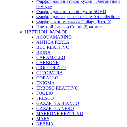
Фарфор для азиатской кухни «Элегантный
бамбук»
Фарфор для азиатской кухни SOHO
Фарфор для кофеен «Le Cafe-Art collection»
Фарфор эконом класса Collage (Китай)
Цветной фарфор Coloric/Доломит
ЦВЕТНОЙ ФАРФОР
ACQUAMARINO
ANTICA PERLA
BLU REATTIVO
BRINA
CARAMELLO
CARBONE
CIOCCOLATO
CLEOPATRA
CORALLO
ENIGMA
ERBOSO REATTIVO
FOGLIO
FRESCO
GAZZETTA BIANCO
GAZZETTA NERO
MARRONE REATTIVO
MARS
NEBBIA