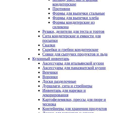
кондитерские
Противни
Формы для выпечки стальные
Формы для выпечки хлеба
Формы кондитерские из
силикона
Резаки, делители для теста и тортов
Сита кондитерские и емкости для
посыпки
Скалки
Скребки и гребни кондитерские
Совки для сыпучих продуктов и льда
Кухонный инвентарь
Аксессуары для итальянской кухни
Аксессуары для паназиатской кухни
Венчики
Воронки
Доски разделочные
Дуршлаги, сита и стрейнеры
Инвентарь для нарезки и
декорирования
Картофелемялки, прессы для пюре и
чеснока
Контейнеры для хранения продуктов