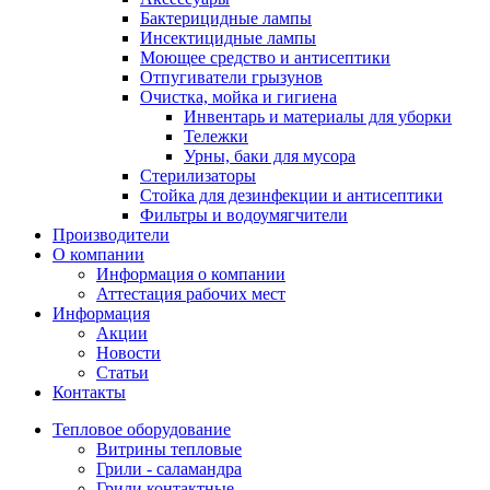
Бактерицидные лампы
Инсектицидные лампы
Моющее средство и антисептики
Отпугиватели грызунов
Очистка, мойка и гигиена
Инвентарь и материалы для уборки
Тележки
Урны, баки для мусора
Стерилизаторы
Стойка для дезинфекции и антисептики
Фильтры и водоумягчители
Производители
О компании
Информация о компании
Аттестация рабочих мест
Информация
Акции
Новости
Статьи
Контакты
Тепловое оборудование
Витрины тепловые
Грили - саламандра
Грили контактные