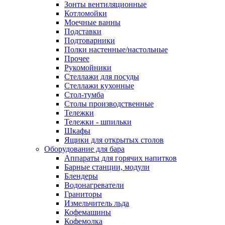
Зонты вентиляционные
Котломойки
Моечные ванны
Подставки
Подтоварники
Полки настенные/настольные
Прочее
Рукомойники
Стеллажи для посуды
Стеллажи кухонные
Стол-тумба
Столы производственные
Тележки
Тележки - шпильки
Шкафы
Ящики для открытых столов
Оборудование для бара
Аппараты для горячих напитков
Барные станции, модули
Блендеры
Водонагреватели
Граниторы
Измельчитель льда
Кофемашины
Кофемолка