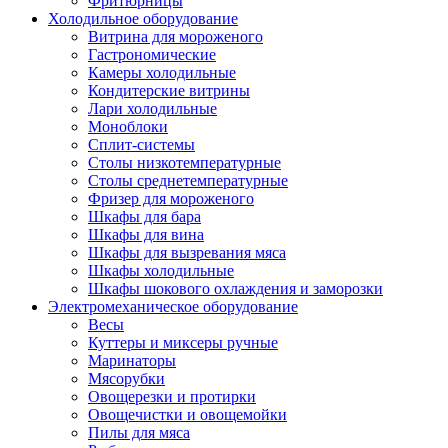
Фритюрницы
Холодильное оборудование
Витрина для мороженого
Гастрономические
Камеры холодильные
Кондитерские витрины
Лари холодильные
Моноблоки
Сплит-системы
Столы низкотемпературные
Столы среднетемпературные
Фризер для мороженого
Шкафы для бара
Шкафы для вина
Шкафы для вызревания мяса
Шкафы холодильные
Шкафы шокового охлаждения и заморозки
Электромеханическое оборудование
Весы
Куттеры и миксеры ручные
Маринаторы
Мясорубки
Овощерезки и протирки
Овощечистки и овощемойки
Пилы для мяса