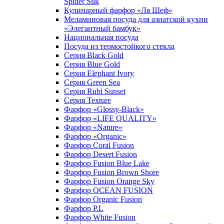
Spider Silk
Кулинарный фарфор «Ля Шеф»
Меламиновая посуда для азиатской кухни
«Элегантный бамбук»
Национальная посуда
Посуда из термостойкого стекла
Серия Black Gold
Серия Blue Gold
Серия Elephant Ivory
Серия Green Sea
Серия Rubi Sunset
Серия Texture
Фарфор «Glossy-Black»
Фарфор «LIFE QUALITY»
Фарфор «Nature»
Фарфор «Organic»
Фарфор Coral Fusion
Фарфор Desert Fusion
Фарфор Fusion Blue Lake
Фарфор Fusion Brown Shore
Фарфор Fusion Orange Sky
Фарфор OCEAN FUSION
Фарфор Organic Fusion
Фарфор P.L
Фарфор White Fusion