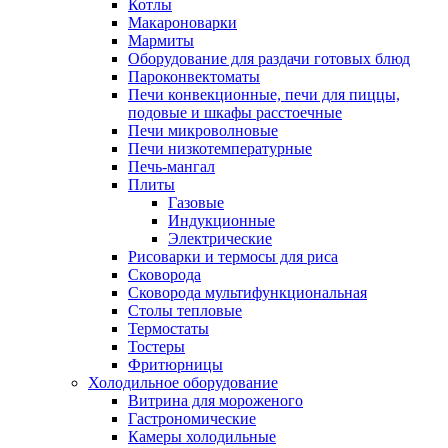
Котлы
Макароноварки
Мармиты
Оборудование для раздачи готовых блюд
Пароконвектоматы
Печи конвекционные, печи для пиццы,
подовые и шкафы расстоечные
Печи микроволновые
Печи низкотемпературные
Печь-мангал
Плиты
Газовые
Индукционные
Электрические
Рисоварки и термосы для риса
Сковорода
Сковорода мультифункциональная
Столы тепловые
Термостаты
Тостеры
Фритюрницы
Холодильное оборудование
Витрина для мороженого
Гастрономические
Камеры холодильные