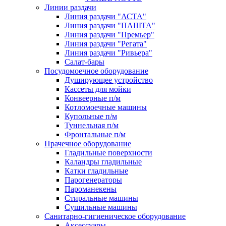
Линии раздачи
Линия раздачи "АСТА"
Линия раздачи "ПАШТА"
Линия раздачи "Премьер"
Линия раздачи "Регата"
Линия раздачи "Ривьера"
Салат-бары
Посудомоечное оборудование
Душирующее устройство
Кассеты для мойки
Конвеерные п/м
Котломоечные машины
Купольные п/м
Туннельная п/м
Фронтальные п/м
Прачечное оборудование
Гладильные поверхности
Каландры гладильные
Катки гладильные
Парогенераторы
Пароманекены
Стиральные машины
Сушильные машины
Санитарно-гигиеническое оборудование
Аксессуары