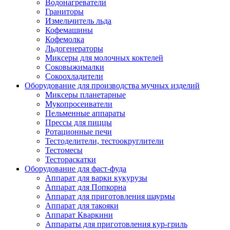
Водонагреватели
Граниторы
Измельчитель льда
Кофемашины
Кофемолка
Льдогенераторы
Миксеры для молочных коктелей
Соковыжималки
Сокоохладители
Оборудование для производства мучных изделий
Миксеры планетарные
Мукопросеиватели
Пельменные аппараты
Прессы для пиццы
Ротационные печи
Тестоделители, тестоокруглители
Тестомесы
Тестораскатки
Оборудование для фаст-фуда
Аппарат для варки кукурузы
Аппарат для Попкорна
Аппарат для приготовления шаурмы
Аппарат для такояки
Аппарат Кваркини
Аппараты для приготовления кур-гриль