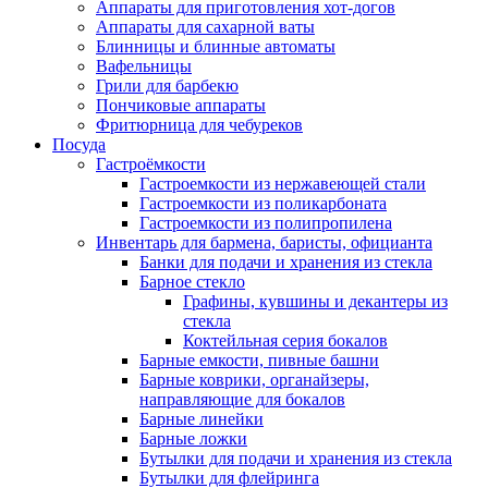
Аппараты для приготовления хот-догов
Аппараты для сахарной ваты
Блинницы и блинные автоматы
Вафельницы
Грили для барбекю
Пончиковые аппараты
Фритюрница для чебуреков
Посуда
Гастроёмкости
Гастроемкости из нержавеющей стали
Гастроемкости из поликарбоната
Гастроемкости из полипропилена
Инвентарь для бармена, баристы, официанта
Банки для подачи и хранения из стекла
Барное стекло
Графины, кувшины и декантеры из
стекла
Коктейльная серия бокалов
Барные емкости, пивные башни
Барные коврики, органайзеры,
направляющие для бокалов
Барные линейки
Барные ложки
Бутылки для подачи и хранения из стекла
Бутылки для флейринга