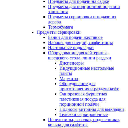
Предметы для подачи на садже
Предметы для порционной подачи и
запекания
Предметы сервировки и подачи из
дерева
Термобумага
Предметы сервировки
Банки для подачи жестяные
Наборы для специй, салфетницы
Настольные подкладки
Оборудование для кейтеринга,
шведского стола, линии раздачи
Диспенсеры
Индукционные настольные
плиты
Мармиты
Оборудование для
приготовления и раздачи кофе
Одноразовая фуршетная
пластиковая посуда для
порционной подачи
Подносы,витрины для выкладки
Тележки сервировочные
Пепельницы, вазочки, подсвечники,
кольца для салфеток