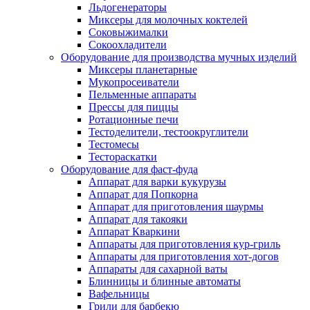
Льдогенераторы
Миксеры для молочных коктелей
Соковыжималки
Сокоохладители
Оборудование для производства мучных изделий
Миксеры планетарные
Мукопросеиватели
Пельменные аппараты
Прессы для пиццы
Ротационные печи
Тестоделители, тестоокруглители
Тестомесы
Тестораскатки
Оборудование для фаст-фуда
Аппарат для варки кукурузы
Аппарат для Попкорна
Аппарат для приготовления шаурмы
Аппарат для такояки
Аппарат Кваркини
Аппараты для приготовления кур-гриль
Аппараты для приготовления хот-догов
Аппараты для сахарной ваты
Блинницы и блинные автоматы
Вафельницы
Грили для барбекю