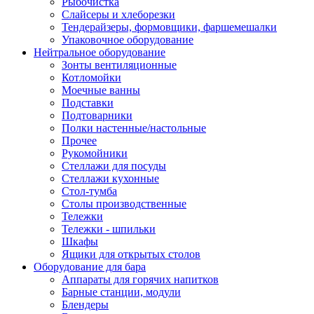
Рыбочистка
Слайсеры и хлеборезки
Тендерайзеры, формовщики, фаршемешалки
Упаковочное оборудование
Нейтральное оборудование
Зонты вентиляционные
Котломойки
Моечные ванны
Подставки
Подтоварники
Полки настенные/настольные
Прочее
Рукомойники
Стеллажи для посуды
Стеллажи кухонные
Стол-тумба
Столы производственные
Тележки
Тележки - шпильки
Шкафы
Ящики для открытых столов
Оборудование для бара
Аппараты для горячих напитков
Барные станции, модули
Блендеры