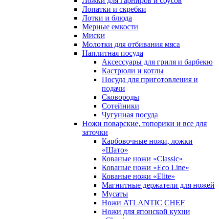
Ложки для гарниров и соусов
Лопатки и скребки
Лотки и блюда
Мерные емкости
Миски
Молотки для отбивания мяса
Наплитная посуда
Аксессуары для гриля и барбекю
Кастрюли и котлы
Посуда для приготовления и
подачи
Сковороды
Сотейники
Чугунная посуда
Ножи поварские, топорики и все для
заточки
Карбовочные ножи, ложки
«Шато»
Кованые ножи «Classic»
Кованые ножи «Eco Line»
Кованые ножи «Elite»
Магнитные держатели для ножей
Мусаты
Ножи ATLANTIC CHEF
Ножи для японской кухни