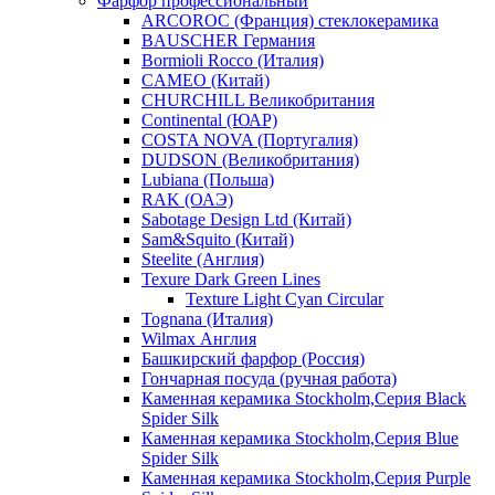
Фарфор профессиональный
ARCOROC (Франция) стеклокерамика
BAUSCHER Германия
Bormioli Rocco (Италия)
CAMEO (Китай)
CHURCHILL Великобритания
Continental (ЮАР)
COSTA NOVA (Португалия)
DUDSON (Великобритания)
Lubiana (Польша)
RAK (ОАЭ)
Sabotage Design Ltd (Китай)
Sam&Squito (Китай)
Steelite (Англия)
Texure Dark Green Lines
Texture Light Cyan Circular
Tognana (Италия)
Wilmax Англия
Башкирский фарфор (Россия)
Гончарная посуда (ручная работа)
Каменная керамика Stockholm,Серия Black
Spider Silk
Каменная керамика Stockholm,Серия Blue
Spider Silk
Каменная керамика Stockholm,Серия Purple