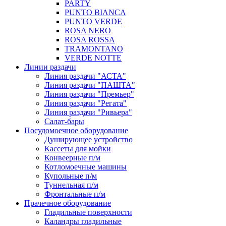
PARTY
PUNTO BIANCA
PUNTO VERDE
ROSA NERO
ROSA ROSSA
TRAMONTANO
VERDE NOTTE
Линии раздачи
Линия раздачи "АСТА"
Линия раздачи "ПАШТА"
Линия раздачи "Премьер"
Линия раздачи "Регата"
Линия раздачи "Ривьера"
Салат-бары
Посудомоечное оборудование
Душирующее устройство
Кассеты для мойки
Конвеерные п/м
Котломоечные машины
Купольные п/м
Туннельная п/м
Фронтальные п/м
Прачечное оборудование
Гладильные поверхности
Каландры гладильные