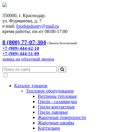
350000, г. Краснодар;
ул. Фурманова, д. 7
e-mail:
foodsindustry@mail.ru
время работы: пн-пт 08:00-17:00
8 (800) 77-07-304
(Звонок бесплатный)
+7 (909) 444-62-10
+7 (909) 444-51-09
заявка на обратный звонок
Каталог товаров
Тепловое оборудование
Витрины тепловые
Грили - саламандра
Грили контактные
Грили лавовые
Жарочные поверхности
Жарочные шкафы
Коптильни