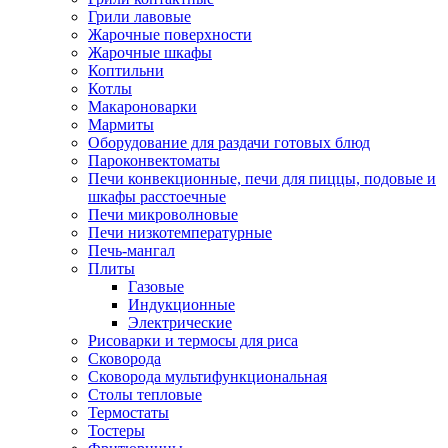
Грили лавовые
Жарочные поверхности
Жарочные шкафы
Коптильни
Котлы
Макароноварки
Мармиты
Оборудование для раздачи готовых блюд
Пароконвектоматы
Печи конвекционные, печи для пиццы, подовые и
шкафы расстоечные
Печи микроволновые
Печи низкотемпературные
Печь-мангал
Плиты
Газовые
Индукционные
Электрические
Рисоварки и термосы для риса
Сковорода
Сковорода мультифункциональная
Столы тепловые
Термостаты
Тостеры