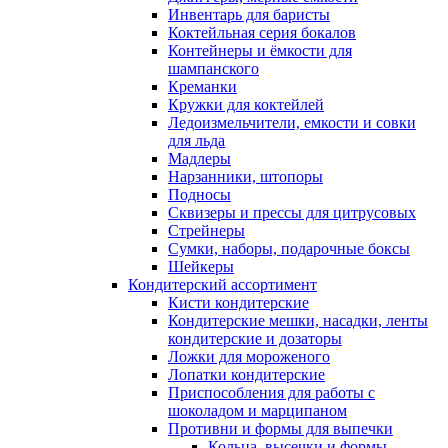
Инвентарь для баристы
Коктейльная серия бокалов
Контейнеры и ёмкости для
шампанского
Креманки
Кружки для коктейлей
Ледоизмельчители, емкости и совки
для льда
Мадлеры
Нарзанники, штопоры
Подносы
Сквизеры и прессы для цитрусовых
Стрейнеры
Сумки, наборы, подарочные боксы
Шейкеры
Кондитерский ассортимент
Кисти кондитерские
Кондитерские мешки, насадки, ленты
кондитерские и дозаторы
Ложки для мороженого
Лопатки кондитерские
Приспособления для работы с
шоколадом и марципаном
Противни и формы для выпечки
Кольца, высечки и формы