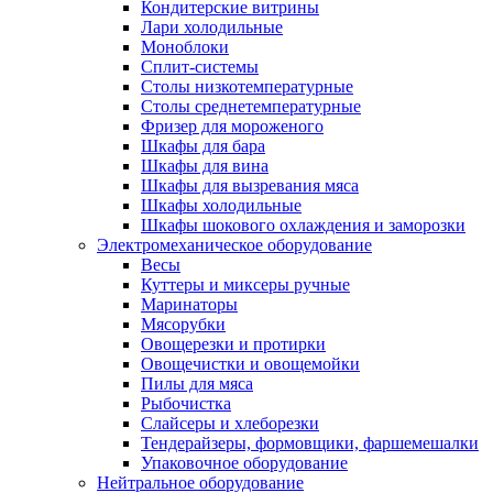
Кондитерские витрины
Лари холодильные
Моноблоки
Сплит-системы
Столы низкотемпературные
Столы среднетемпературные
Фризер для мороженого
Шкафы для бара
Шкафы для вина
Шкафы для вызревания мяса
Шкафы холодильные
Шкафы шокового охлаждения и заморозки
Электромеханическое оборудование
Весы
Куттеры и миксеры ручные
Маринаторы
Мясорубки
Овощерезки и протирки
Овощечистки и овощемойки
Пилы для мяса
Рыбочистка
Слайсеры и хлеборезки
Тендерайзеры, формовщики, фаршемешалки
Упаковочное оборудование
Нейтральное оборудование