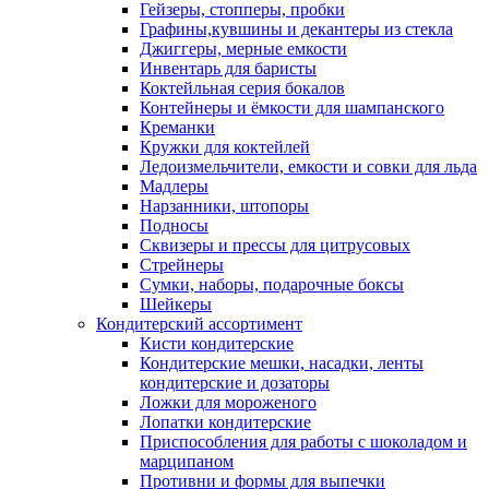
Гейзеры, стопперы, пробки
Графины,кувшины и декантеры из стекла
Джиггеры, мерные емкости
Инвентарь для баристы
Коктейльная серия бокалов
Контейнеры и ёмкости для шампанского
Креманки
Кружки для коктейлей
Ледоизмельчители, емкости и совки для льда
Мадлеры
Нарзанники, штопоры
Подносы
Сквизеры и прессы для цитрусовых
Стрейнеры
Сумки, наборы, подарочные боксы
Шейкеры
Кондитерский ассортимент
Кисти кондитерские
Кондитерские мешки, насадки, ленты
кондитерские и дозаторы
Ложки для мороженого
Лопатки кондитерские
Приспособления для работы с шоколадом и
марципаном
Противни и формы для выпечки