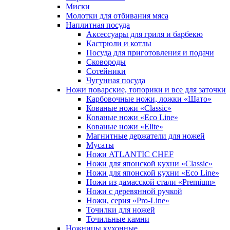
Миски
Молотки для отбивания мяса
Наплитная посуда
Аксессуары для гриля и барбекю
Кастрюли и котлы
Посуда для приготовления и подачи
Сковороды
Сотейники
Чугунная посуда
Ножи поварские, топорики и все для заточки
Карбовочные ножи, ложки «Шато»
Кованые ножи «Classic»
Кованые ножи «Eco Line»
Кованые ножи «Elite»
Магнитные держатели для ножей
Мусаты
Ножи ATLANTIC CHEF
Ножи для японской кухни «Classic»
Ножи для японской кухни «Eco Line»
Ножи из дамасской стали «Premium»
Ножи с деревянной ручкой
Ножи, серия «Pro-Line»
Точилки для ножей
Точильные камни
Ножницы кухонные