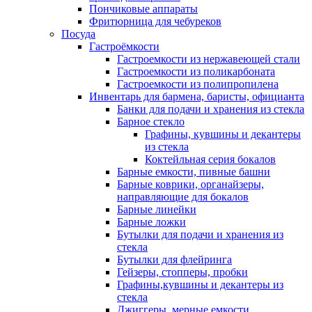
Пончиковые аппараты
Фритюрница для чебуреков
Посуда
Гастроёмкости
Гастроемкости из нержавеющей стали
Гастроемкости из поликарбоната
Гастроемкости из полипропилена
Инвентарь для бармена, баристы, официанта
Банки для подачи и хранения из стекла
Барное стекло
Графины, кувшины и декантеры
из стекла
Коктейльная серия бокалов
Барные емкости, пивные башни
Барные коврики, органайзеры,
направляющие для бокалов
Барные линейки
Барные ложки
Бутылки для подачи и хранения из
стекла
Бутылки для флейринга
Гейзеры, стопперы, пробки
Графины,кувшины и декантеры из
стекла
Джиггеры, мерные емкости