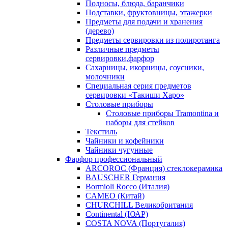
Подносы, блюда, баранчики
Подставки, фруктовницы, этажерки
Предметы для подачи и хранения
(дерево)
Предметы сервировки из полиротанга
Различные предметы
сервировки,фарфор
Сахарницы, икорницы, соусники,
молочники
Специальная серия предметов
сервировки «Такиши Харо»
Столовые приборы
Столовые приборы Trаmоntina и
наборы для стейков
Текстиль
Чайники и кофейники
Чайники чугунные
Фарфор профессиональный
ARCOROC (Франция) стеклокерамика
BAUSCHER Германия
Bormioli Rocco (Италия)
CAMEO (Китай)
CHURCHILL Великобритания
Continental (ЮАР)
COSTA NOVA (Португалия)