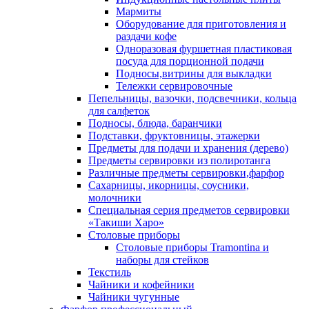
Мармиты
Оборудование для приготовления и
раздачи кофе
Одноразовая фуршетная пластиковая
посуда для порционной подачи
Подносы,витрины для выкладки
Тележки сервировочные
Пепельницы, вазочки, подсвечники, кольца
для салфеток
Подносы, блюда, баранчики
Подставки, фруктовницы, этажерки
Предметы для подачи и хранения (дерево)
Предметы сервировки из полиротанга
Различные предметы сервировки,фарфор
Сахарницы, икорницы, соусники,
молочники
Специальная серия предметов сервировки
«Такиши Харо»
Столовые приборы
Столовые приборы Trаmоntina и
наборы для стейков
Текстиль
Чайники и кофейники
Чайники чугунные