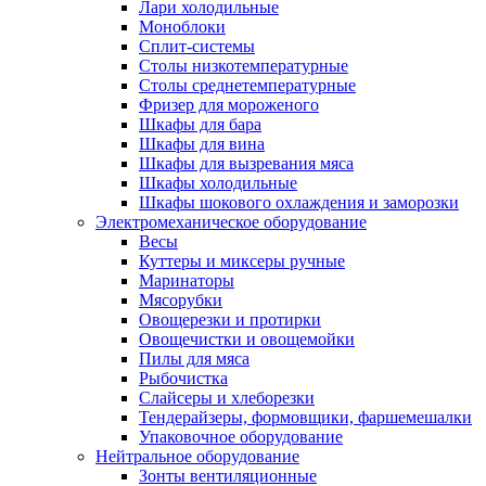
Лари холодильные
Моноблоки
Сплит-системы
Столы низкотемпературные
Столы среднетемпературные
Фризер для мороженого
Шкафы для бара
Шкафы для вина
Шкафы для вызревания мяса
Шкафы холодильные
Шкафы шокового охлаждения и заморозки
Электромеханическое оборудование
Весы
Куттеры и миксеры ручные
Маринаторы
Мясорубки
Овощерезки и протирки
Овощечистки и овощемойки
Пилы для мяса
Рыбочистка
Слайсеры и хлеборезки
Тендерайзеры, формовщики, фаршемешалки
Упаковочное оборудование
Нейтральное оборудование
Зонты вентиляционные