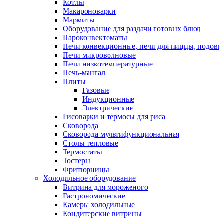
Котлы
Макароноварки
Мармиты
Оборудование для раздачи готовых блюд
Пароконвектоматы
Печи конвекционные, печи для пиццы, подов
Печи микроволновые
Печи низкотемпературные
Печь-мангал
Плиты
Газовые
Индукционные
Электрические
Рисоварки и термосы для риса
Сковорода
Сковорода мультифункциональная
Столы тепловые
Термостаты
Тостеры
Фритюрницы
Холодильное оборудование
Витрина для мороженого
Гастрономические
Камеры холодильные
Кондитерские витрины