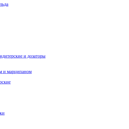
льда
ндитерские и дозаторы
ом и марципаном
рские
пки