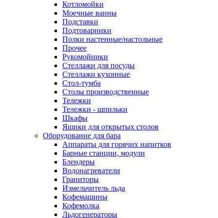
Котломойки
Моечные ванны
Подставки
Подтоварники
Полки настенные/настольные
Прочее
Рукомойники
Стеллажи для посуды
Стеллажи кухонные
Стол-тумба
Столы производственные
Тележки
Тележки - шпильки
Шкафы
Ящики для открытых столов
Оборудование для бара
Аппараты для горячих напитков
Барные станции, модули
Блендеры
Водонагреватели
Граниторы
Измельчитель льда
Кофемашины
Кофемолка
Льдогенераторы