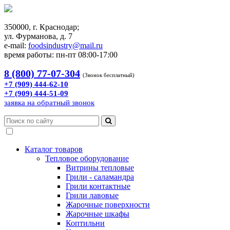
350000, г. Краснодар;
ул. Фурманова, д. 7
e-mail:
foodsindustry@mail.ru
время работы: пн-пт 08:00-17:00
8 (800) 77-07-304
(Звонок бесплатный)
+7 (909) 444-62-10
+7 (909) 444-51-09
заявка на обратный звонок
Каталог товаров
Тепловое оборудование
Витрины тепловые
Грили - саламандра
Грили контактные
Грили лавовые
Жарочные поверхности
Жарочные шкафы
Коптильни