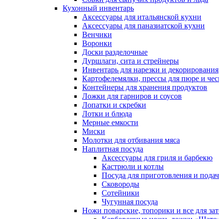
Кухонный инвентарь
Аксессуары для итальянской кухни
Аксессуары для паназиатской кухни
Венчики
Воронки
Доски разделочные
Дуршлаги, сита и стрейнеры
Инвентарь для нарезки и декорирования
Картофелемялки, прессы для пюре и чес
Контейнеры для хранения продуктов
Ложки для гарниров и соусов
Лопатки и скребки
Лотки и блюда
Мерные емкости
Миски
Молотки для отбивания мяса
Наплитная посуда
Аксессуары для гриля и барбекю
Кастрюли и котлы
Посуда для приготовления и пода
Сковороды
Сотейники
Чугунная посуда
Ножи поварские, топорики и все для за