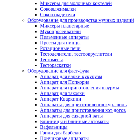
Миксеры для молочных коктелей
Соковыжималки
Сокоохладители
Оборудование для производства мучных изделий
Миксеры планетарные
Мукопросеиватели
Пельменные аппараты
Прессы для пиццы
Ротационные печи
Тестоделители, тестоокруглители
Тестомесы
Тестораскатки
Оборудование для фаст-фуда
Аппарат для варки кукурузы
Аппарат для Попкорна
Аппарат для приготовления шаурмы
Аппарат для такояки
Аппарат Кваркини
Аппараты для приготовления кур-гриль
Аппараты для приготовления хот-догов
Аппараты для сахарной ваты
Блинницы и блинные автоматы
Вафельницы
Грили для барбекю
Пончиковые аппараты