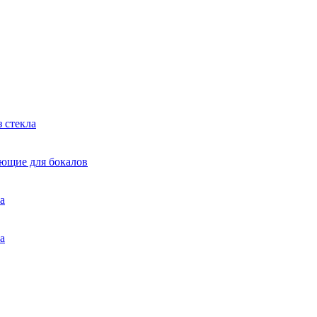
 стекла
яющие для бокалов
а
а