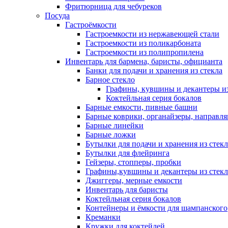
Фритюрница для чебуреков
Посуда
Гастроёмкости
Гастроемкости из нержавеющей стали
Гастроемкости из поликарбоната
Гастроемкости из полипропилена
Инвентарь для бармена, баристы, официанта
Банки для подачи и хранения из стекла
Барное стекло
Графины, кувшины и декантеры из
Коктейльная серия бокалов
Барные емкости, пивные башни
Барные коврики, органайзеры, направл
Барные линейки
Барные ложки
Бутылки для подачи и хранения из стекл
Бутылки для флейринга
Гейзеры, стопперы, пробки
Графины,кувшины и декантеры из стекл
Джиггеры, мерные емкости
Инвентарь для баристы
Коктейльная серия бокалов
Контейнеры и ёмкости для шампанского
Креманки
Кружки для коктейлей