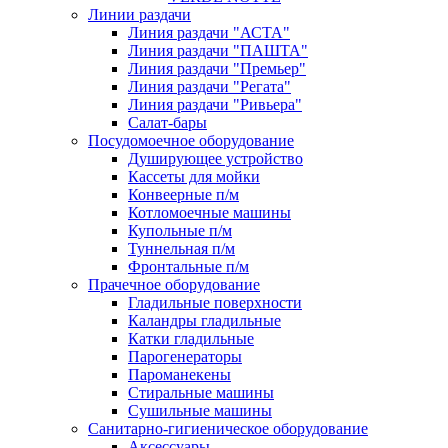
Линии раздачи
Линия раздачи "АСТА"
Линия раздачи "ПАШТА"
Линия раздачи "Премьер"
Линия раздачи "Регата"
Линия раздачи "Ривьера"
Салат-бары
Посудомоечное оборудование
Душирующее устройство
Кассеты для мойки
Конвеерные п/м
Котломоечные машины
Купольные п/м
Туннельная п/м
Фронтальные п/м
Прачечное оборудование
Гладильные поверхности
Каландры гладильные
Катки гладильные
Парогенераторы
Пароманекены
Стиральные машины
Сушильные машины
Санитарно-гигиеническое оборудование
Аксессуары