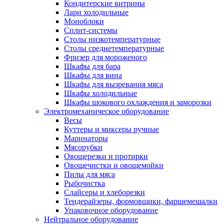
Кондитерские витрины
Лари холодильные
Моноблоки
Сплит-системы
Столы низкотемпературные
Столы среднетемпературные
Фризер для мороженого
Шкафы для бара
Шкафы для вина
Шкафы для вызревания мяса
Шкафы холодильные
Шкафы шокового охлаждения и заморозки
Электромеханическое оборудование
Весы
Куттеры и миксеры ручные
Маринаторы
Мясорубки
Овощерезки и протирки
Овощечистки и овощемойки
Пилы для мяса
Рыбочистка
Слайсеры и хлеборезки
Тендерайзеры, формовщики, фаршемешалки
Упаковочное оборудование
Нейтральное оборудование