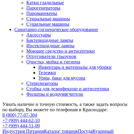
Катки гладильные
Парогенераторы
Пароманекены
Стиральные машины
Сушильные машины
Санитарно-гигиеническое оборудование
Аксессуары
Бактерицидные лампы
Инсектицидные лампы
Моющее средство и антисептики
Отпугиватели грызунов
Очистка, мойка и гигиена
Инвентарь и материалы для уборки
Тележки
Урны, баки для мусора
Стерилизаторы
Стойка для дезинфекции и антисептики
Фильтры и водоумягчители
Узнать наличие и точную стоимость, а также задать вопросы
по выбору, Вы можете по телефонам в Краснодаре:
8 (800) 77-07-304
+7 (909) 444-62-10
+7 (909) 444-51-09
Индустрия Питания
Каталог товаров
Посуда
Кухонный