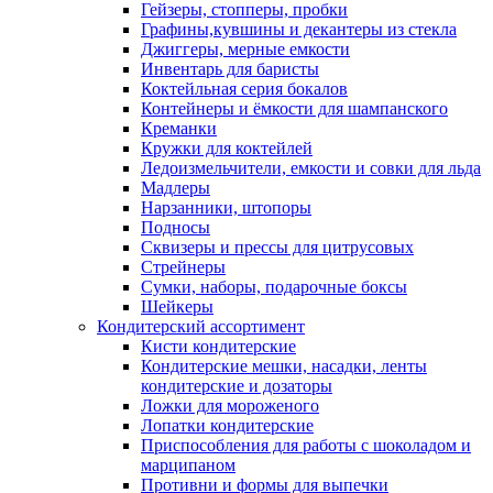
Гейзеры, стопперы, пробки
Графины,кувшины и декантеры из стекла
Джиггеры, мерные емкости
Инвентарь для баристы
Коктейльная серия бокалов
Контейнеры и ёмкости для шампанского
Креманки
Кружки для коктейлей
Ледоизмельчители, емкости и совки для льда
Мадлеры
Нарзанники, штопоры
Подносы
Сквизеры и прессы для цитрусовых
Стрейнеры
Сумки, наборы, подарочные боксы
Шейкеры
Кондитерский ассортимент
Кисти кондитерские
Кондитерские мешки, насадки, ленты
кондитерские и дозаторы
Ложки для мороженого
Лопатки кондитерские
Приспособления для работы с шоколадом и
марципаном
Противни и формы для выпечки