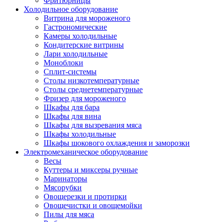
Фритюрницы
Холодильное оборудование
Витрина для мороженого
Гастрономические
Камеры холодильные
Кондитерские витрины
Лари холодильные
Моноблоки
Сплит-системы
Столы низкотемпературные
Столы среднетемпературные
Фризер для мороженого
Шкафы для бара
Шкафы для вина
Шкафы для вызревания мяса
Шкафы холодильные
Шкафы шокового охлаждения и заморозки
Электромеханическое оборудование
Весы
Куттеры и миксеры ручные
Маринаторы
Мясорубки
Овощерезки и протирки
Овощечистки и овощемойки
Пилы для мяса