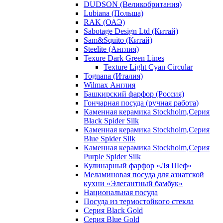
DUDSON (Великобритания)
Lubiana (Польша)
RAK (ОАЭ)
Sabotage Design Ltd (Китай)
Sam&Squito (Китай)
Steelite (Англия)
Texure Dark Green Lines
Texture Light Cyan Circular
Tognana (Италия)
Wilmax Англия
Башкирский фарфор (Россия)
Гончарная посуда (ручная работа)
Каменная керамика Stockholm,Серия
Black Spider Silk
Каменная керамика Stockholm,Серия
Blue Spider Silk
Каменная керамика Stockholm,Серия
Purple Spider Silk
Кулинарный фарфор «Ля Шеф»
Меламиновая посуда для азиатской
кухни «Элегантный бамбук»
Национальная посуда
Посуда из термостойкого стекла
Серия Black Gold
Серия Blue Gold