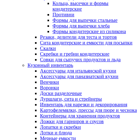
Кольца, высечки и формы
кондитерские
Противни
Формы для выпечки стальные
Формы для выпечки хлеба
Формы кондитерские из силикона
Резаки, делители для теста и тортов
Сита кондитерские и емкости для посыпки
Скалки
Скребки и гребни кондитерские
Совки для сыпучих продуктов и льда
Кухонный инвентарь
Аксессуары для итальянской кухни
Аксессуары для паназиатской кухни
Венчики
Воронки
Доски разделочные
Дуршлаги, сита и стрейнеры
Инвентарь для нарезки и декорирования
Картофелемялки, прессы для пюре и чеснока
Контейнеры для хранения продуктов
Ложки для гарниров и соусов
Лопатки и скребки
Лотки и блюда
Мерные емкости