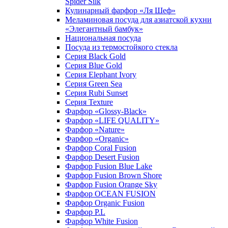
Spider Silk
Кулинарный фарфор «Ля Шеф»
Меламиновая посуда для азиатской кухни
«Элегантный бамбук»
Национальная посуда
Посуда из термостойкого стекла
Серия Black Gold
Серия Blue Gold
Серия Elephant Ivory
Серия Green Sea
Серия Rubi Sunset
Серия Texture
Фарфор «Glossy-Black»
Фарфор «LIFE QUALITY»
Фарфор «Nature»
Фарфор «Organic»
Фарфор Coral Fusion
Фарфор Desert Fusion
Фарфор Fusion Blue Lake
Фарфор Fusion Brown Shore
Фарфор Fusion Orange Sky
Фарфор OCEAN FUSION
Фарфор Organic Fusion
Фарфор P.L
Фарфор White Fusion