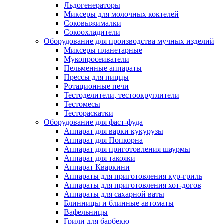
Льдогенераторы
Миксеры для молочных коктелей
Соковыжималки
Сокоохладители
Оборудование для производства мучных изделий
Миксеры планетарные
Мукопросеиватели
Пельменные аппараты
Прессы для пиццы
Ротационные печи
Тестоделители, тестоокруглители
Тестомесы
Тестораскатки
Оборудование для фаст-фуда
Аппарат для варки кукурузы
Аппарат для Попкорна
Аппарат для приготовления шаурмы
Аппарат для такояки
Аппарат Кваркини
Аппараты для приготовления кур-гриль
Аппараты для приготовления хот-догов
Аппараты для сахарной ваты
Блинницы и блинные автоматы
Вафельницы
Грили для барбекю