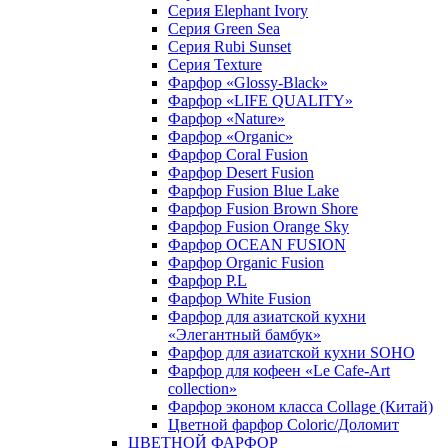
Серия Elephant Ivory
Серия Green Sea
Серия Rubi Sunset
Серия Texture
Фарфор «Glossy-Black»
Фарфор «LIFE QUALITY»
Фарфор «Nature»
Фарфор «Organic»
Фарфор Coral Fusion
Фарфор Desert Fusion
Фарфор Fusion Blue Lake
Фарфор Fusion Brown Shore
Фарфор Fusion Orange Sky
Фарфор OCEAN FUSION
Фарфор Organic Fusion
Фарфор P.L
Фарфор White Fusion
Фарфор для азиатской кухни
«Элегантный бамбук»
Фарфор для азиатской кухни SOHO
Фарфор для кофеен «Le Cafe-Art
collection»
Фарфор эконом класса Collage (Китай)
Цветной фарфор Coloric/Доломит
ЦВЕТНОЙ ФАРФОР