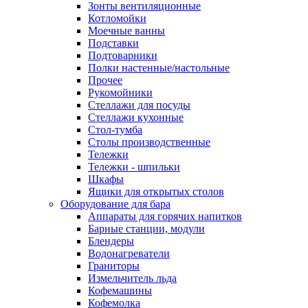
Зонты вентиляционные
Котломойки
Моечные ванны
Подставки
Подтоварники
Полки настенные/настольные
Прочее
Рукомойники
Стеллажи для посуды
Стеллажи кухонные
Стол-тумба
Столы производственные
Тележки
Тележки - шпильки
Шкафы
Ящики для открытых столов
Оборудование для бара
Аппараты для горячих напитков
Барные станции, модули
Блендеры
Водонагреватели
Граниторы
Измельчитель льда
Кофемашины
Кофемолка