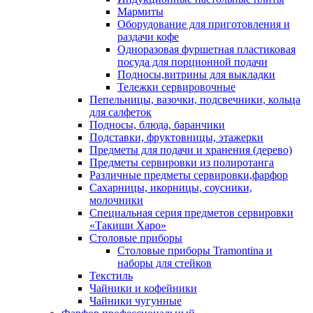
Мармиты
Оборудование для приготовления и
раздачи кофе
Одноразовая фуршетная пластиковая
посуда для порционной подачи
Подносы,витрины для выкладки
Тележки сервировочные
Пепельницы, вазочки, подсвечники, кольца
для салфеток
Подносы, блюда, баранчики
Подставки, фруктовницы, этажерки
Предметы для подачи и хранения (дерево)
Предметы сервировки из полиротанга
Различные предметы сервировки,фарфор
Сахарницы, икорницы, соусники,
молочники
Специальная серия предметов сервировки
«Такиши Харо»
Столовые приборы
Столовые приборы Trаmоntina и
наборы для стейков
Текстиль
Чайники и кофейники
Чайники чугунные