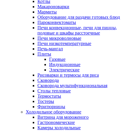
Котлы
Макароноварки
Мармиты
Оборудование для раздачи готовых блюд
Пароконвектоматы
Печи конвекционные, печи для пиццы,
подовые и шкафы расстоечные
Печи микроволновые
Печи низкотемпературные
Печь-мангал
Плиты
Газовые
Индукционные
Электрические
Рисоварки и термосы для риса
Сковорода
Сковорода мультифункциональная
Столы тепловые
Термостаты
Тостеры
Фритюрницы
Холодильное оборудование
Витрина для мороженого
Гастрономические
Камеры холодильные