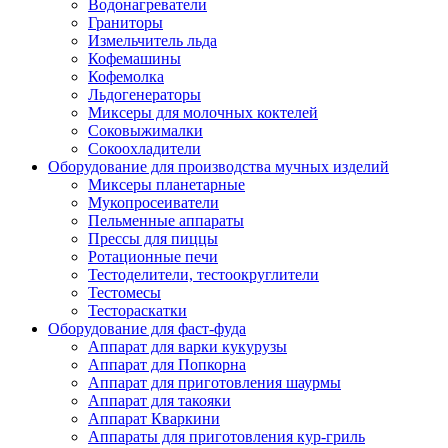
Водонагреватели
Граниторы
Измельчитель льда
Кофемашины
Кофемолка
Льдогенераторы
Миксеры для молочных коктелей
Соковыжималки
Сокоохладители
Оборудование для производства мучных изделий
Миксеры планетарные
Мукопросеиватели
Пельменные аппараты
Прессы для пиццы
Ротационные печи
Тестоделители, тестоокруглители
Тестомесы
Тестораскатки
Оборудование для фаст-фуда
Аппарат для варки кукурузы
Аппарат для Попкорна
Аппарат для приготовления шаурмы
Аппарат для такояки
Аппарат Кваркини
Аппараты для приготовления кур-гриль