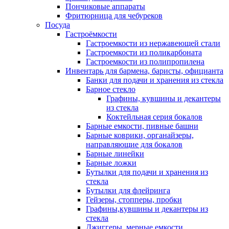
Пончиковые аппараты
Фритюрница для чебуреков
Посуда
Гастроёмкости
Гастроемкости из нержавеющей стали
Гастроемкости из поликарбоната
Гастроемкости из полипропилена
Инвентарь для бармена, баристы, официанта
Банки для подачи и хранения из стекла
Барное стекло
Графины, кувшины и декантеры
из стекла
Коктейльная серия бокалов
Барные емкости, пивные башни
Барные коврики, органайзеры,
направляющие для бокалов
Барные линейки
Барные ложки
Бутылки для подачи и хранения из
стекла
Бутылки для флейринга
Гейзеры, стопперы, пробки
Графины,кувшины и декантеры из
стекла
Джиггеры, мерные емкости