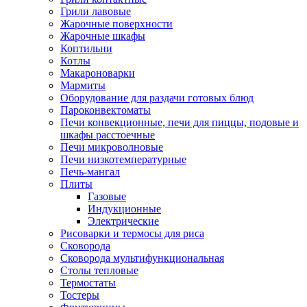
Грили лавовые
Жарочные поверхности
Жарочные шкафы
Коптильни
Котлы
Макароноварки
Мармиты
Оборудование для раздачи готовых блюд
Пароконвектоматы
Печи конвекционные, печи для пиццы, подовые и
шкафы расстоечные
Печи микроволновые
Печи низкотемпературные
Печь-мангал
Плиты
Газовые
Индукционные
Электрические
Рисоварки и термосы для риса
Сковорода
Сковорода мультифункциональная
Столы тепловые
Термостаты
Тостеры