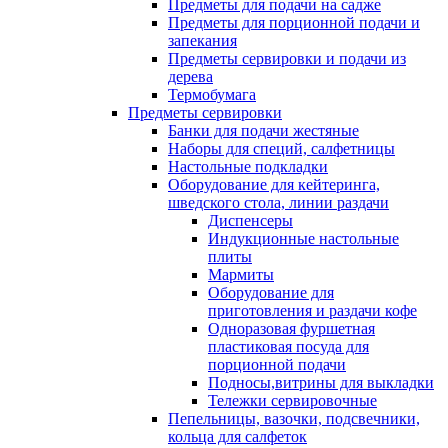
Предметы для подачи на садже
Предметы для порционной подачи и
запекания
Предметы сервировки и подачи из
дерева
Термобумага
Предметы сервировки
Банки для подачи жестяные
Наборы для специй, салфетницы
Настольные подкладки
Оборудование для кейтеринга,
шведского стола, линии раздачи
Диспенсеры
Индукционные настольные
плиты
Мармиты
Оборудование для
приготовления и раздачи кофе
Одноразовая фуршетная
пластиковая посуда для
порционной подачи
Подносы,витрины для выкладки
Тележки сервировочные
Пепельницы, вазочки, подсвечники,
кольца для салфеток