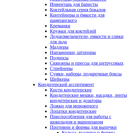
Инвентарь для баристы
Коктейльная серия бокалов
Контейнеры и ёмкости для
шампанского
Креманки
Кружки для коктейлей
Ледоизмельчители, емкости и совки
для льда
Мадлеры
Нарзанники, штопоры
Подносы
Сквизеры и прессы для цитрусовых
Стрейнеры
Сумки, наборы, подарочные боксы
Шейкеры
Кондитерский ассортимент
Кисти кондитерские
Кондитерские мешки, насадки, ленты
кондитерские и дозаторы
Ложки для мороженого
Лопатки кондитерские
Приспособления для работы с
шоколадом и марципаном
Противни и формы для выпечки
Кольца, высечки и формы