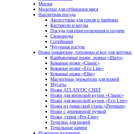
Миски
Молотки для отбивания мяса
Наплитная посуда
Аксессуары для гриля и барбекю
Кастрюли и котлы
Посуда для приготовления и подачи
Сковороды
Сотейники
Чугунная посуда
Ножи поварские, топорики и все для заточки
Карбовочные ножи, ложки «Шато»
Кованые ножи «Classic»
Кованые ножи «Eco Line»
Кованые ножи «Elite»
Магнитные держатели для ножей
Мусаты
Ножи ATLANTIC CHEF
Ножи для японской кухни «Classic»
Ножи для японской кухни «Eco Line»
Ножи из дамасской стали «Premium»
Ножи с деревянной ручкой
Ножи, серия «Pro-Line»
Точилки для ножей
Точильные камни
Ножницы кухонные