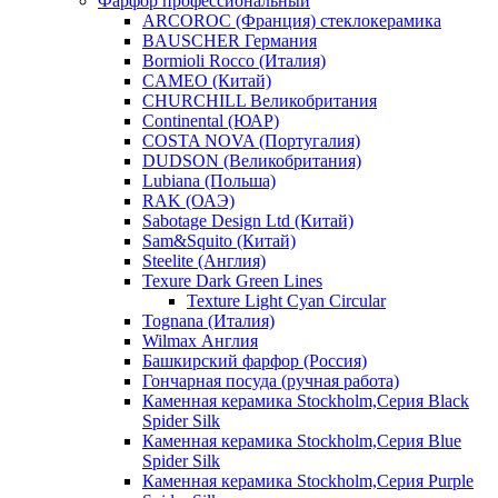
Фарфор профессиональный
ARCOROC (Франция) стеклокерамика
BAUSCHER Германия
Bormioli Rocco (Италия)
CAMEO (Китай)
CHURCHILL Великобритания
Continental (ЮАР)
COSTA NOVA (Португалия)
DUDSON (Великобритания)
Lubiana (Польша)
RAK (ОАЭ)
Sabotage Design Ltd (Китай)
Sam&Squito (Китай)
Steelite (Англия)
Texure Dark Green Lines
Texture Light Cyan Circular
Tognana (Италия)
Wilmax Англия
Башкирский фарфор (Россия)
Гончарная посуда (ручная работа)
Каменная керамика Stockholm,Серия Black
Spider Silk
Каменная керамика Stockholm,Серия Blue
Spider Silk
Каменная керамика Stockholm,Серия Purple