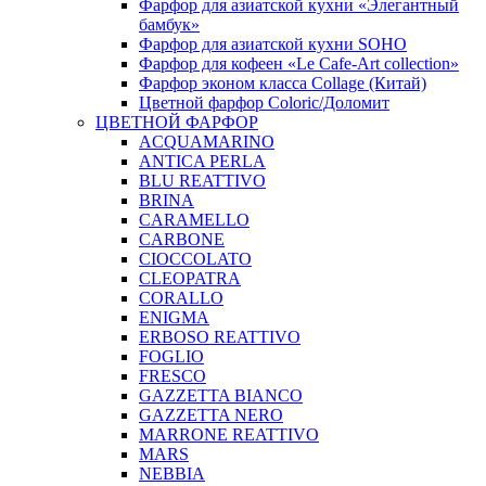
Фарфор для азиатской кухни «Элегантный
бамбук»
Фарфор для азиатской кухни SOHO
Фарфор для кофеен «Le Cafe-Art collection»
Фарфор эконом класса Collage (Китай)
Цветной фарфор Coloric/Доломит
ЦВЕТНОЙ ФАРФОР
ACQUAMARINO
ANTICA PERLA
BLU REATTIVO
BRINA
CARAMELLO
CARBONE
CIOCCOLATO
CLEOPATRA
CORALLO
ENIGMA
ERBOSO REATTIVO
FOGLIO
FRESCO
GAZZETTA BIANCO
GAZZETTA NERO
MARRONE REATTIVO
MARS
NEBBIA