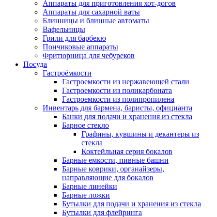
Аппараты для приготовления хот-догов
Аппараты для сахарной ваты
Блинницы и блинные автоматы
Вафельницы
Грили для барбекю
Пончиковые аппараты
Фритюрница для чебуреков
Посуда
Гастроёмкости
Гастроемкости из нержавеющей стали
Гастроемкости из поликарбоната
Гастроемкости из полипропилена
Инвентарь для бармена, баристы, официанта
Банки для подачи и хранения из стекла
Барное стекло
Графины, кувшины и декантеры из
стекла
Коктейльная серия бокалов
Барные емкости, пивные башни
Барные коврики, органайзеры,
направляющие для бокалов
Барные линейки
Барные ложки
Бутылки для подачи и хранения из стекла
Бутылки для флейринга