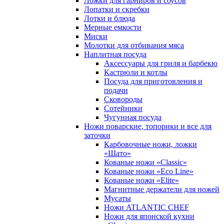
Ложки для гарниров и соусов
Лопатки и скребки
Лотки и блюда
Мерные емкости
Миски
Молотки для отбивания мяса
Наплитная посуда
Аксессуары для гриля и барбекю
Кастрюли и котлы
Посуда для приготовления и
подачи
Сковороды
Сотейники
Чугунная посуда
Ножи поварские, топорики и все для
заточки
Карбовочные ножи, ложки
«Шато»
Кованые ножи «Classic»
Кованые ножи «Eco Line»
Кованые ножи «Elite»
Магнитные держатели для ножей
Мусаты
Ножи ATLANTIC CHEF
Ножи для японской кухни