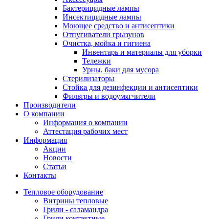
Бактерицидные лампы
Инсектицидные лампы
Моющее средство и антисептики
Отпугиватели грызунов
Очистка, мойка и гигиена
Инвентарь и материалы для уборки
Тележки
Урны, баки для мусора
Стерилизаторы
Стойка для дезинфекции и антисептики
Фильтры и водоумягчители
Производители
О компании
Информация о компании
Аттестация рабочих мест
Информация
Акции
Новости
Статьи
Контакты
Тепловое оборудование
Витрины тепловые
Грили - саламандра
Грили контактные