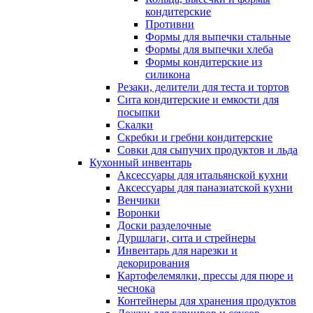
кондитерские
Противни
Формы для выпечки стальные
Формы для выпечки хлеба
Формы кондитерские из
силикона
Резаки, делители для теста и тортов
Сита кондитерские и емкости для
посыпки
Скалки
Скребки и гребни кондитерские
Совки для сыпучих продуктов и льда
Кухонный инвентарь
Аксессуары для итальянской кухни
Аксессуары для паназиатской кухни
Венчики
Воронки
Доски разделочные
Дуршлаги, сита и стрейнеры
Инвентарь для нарезки и
декорирования
Картофелемялки, прессы для пюре и
чеснока
Контейнеры для хранения продуктов