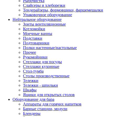
Рыбочистка
Слайсеры и хлеборезки
Тендерайзеры, формовщики, фаршемешалки
Упаковочное оборудование
Нейтральное оборудование
Зонты вентиляционные
Котломойки
Моечные ванны
Подставки
Подтоварники
Полки настенные/настольные
Прочее
Рукомойники
Стеллажи для посуды
Стеллажи кухонные
Стол-тумба
Столы производственные
Тележки
Тележки - шпильки
Шкафы
Ящики для открытых столов
Оборудование для бара
Аппараты для горячих напитков
Барные станции, модули
Блендеры