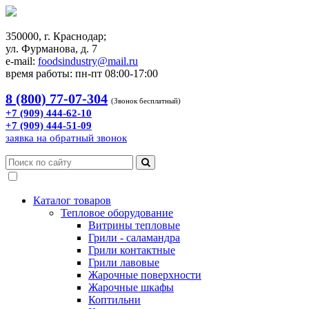
350000, г. Краснодар;
ул. Фурманова, д. 7
e-mail:
foodsindustry@mail.ru
время работы: пн-пт 08:00-17:00
8 (800) 77-07-304
(Звонок бесплатный)
+7 (909) 444-62-10
+7 (909) 444-51-09
заявка на обратный звонок
Каталог товаров
Тепловое оборудование
Витрины тепловые
Грили - саламандра
Грили контактные
Грили лавовые
Жарочные поверхности
Жарочные шкафы
Коптильни