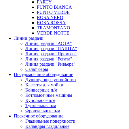
PARTY
PUNTO BIANCA
PUNTO VERDE
ROSA NERO
ROSA ROSSA
TRAMONTANO
VERDE NOTTE
Линии раздачи
Линия раздачи "АСТА"
Линия раздачи "ПАШТА"
Линия раздачи "Премьер"
Линия раздачи "Регата"
Линия раздачи "Ривьера"
Салат-бары
Посудомоечное оборудование
Душирующее устройство
Кассеты для мойки
Конвеерные п/м
Котломоечные машины
Купольные п/м
Туннельная п/м
Фронтальные п/м
Прачечное оборудование
Гладильные поверхности
Каландры гладильные