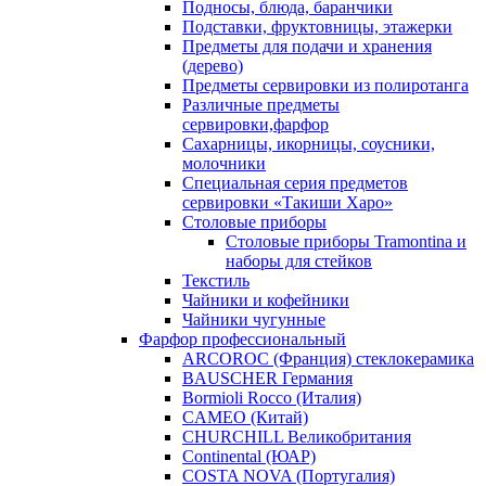
Подносы, блюда, баранчики
Подставки, фруктовницы, этажерки
Предметы для подачи и хранения
(дерево)
Предметы сервировки из полиротанга
Различные предметы
сервировки,фарфор
Сахарницы, икорницы, соусники,
молочники
Специальная серия предметов
сервировки «Такиши Харо»
Столовые приборы
Столовые приборы Trаmоntina и
наборы для стейков
Текстиль
Чайники и кофейники
Чайники чугунные
Фарфор профессиональный
ARCOROC (Франция) стеклокерамика
BAUSCHER Германия
Bormioli Rocco (Италия)
CAMEO (Китай)
CHURCHILL Великобритания
Continental (ЮАР)
COSTA NOVA (Португалия)