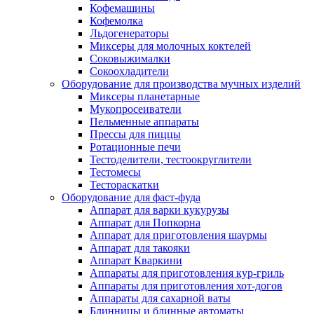
Кофемашины
Кофемолка
Льдогенераторы
Миксеры для молочных коктелей
Соковыжималки
Сокоохладители
Оборудование для производства мучных изделий
Миксеры планетарные
Мукопросеиватели
Пельменные аппараты
Прессы для пиццы
Ротационные печи
Тестоделители, тестоокруглители
Тестомесы
Тестораскатки
Оборудование для фаст-фуда
Аппарат для варки кукурузы
Аппарат для Попкорна
Аппарат для приготовления шаурмы
Аппарат для такояки
Аппарат Кваркини
Аппараты для приготовления кур-гриль
Аппараты для приготовления хот-догов
Аппараты для сахарной ваты
Блинницы и блинные автоматы