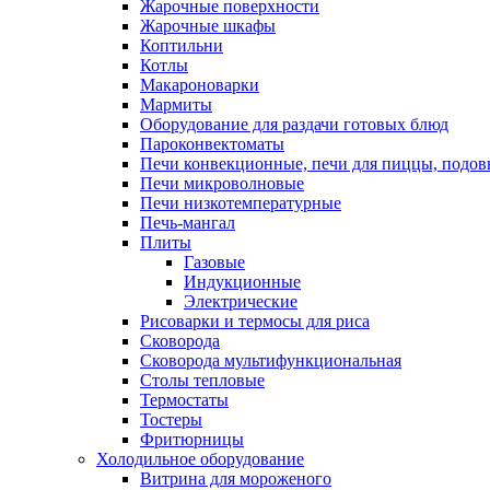
Жарочные поверхности
Жарочные шкафы
Коптильни
Котлы
Макароноварки
Мармиты
Оборудование для раздачи готовых блюд
Пароконвектоматы
Печи конвекционные, печи для пиццы, подов
Печи микроволновые
Печи низкотемпературные
Печь-мангал
Плиты
Газовые
Индукционные
Электрические
Рисоварки и термосы для риса
Сковорода
Сковорода мультифункциональная
Столы тепловые
Термостаты
Тостеры
Фритюрницы
Холодильное оборудование
Витрина для мороженого