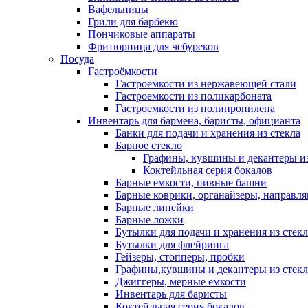
Вафельницы
Грили для барбекю
Пончиковые аппараты
Фритюрница для чебуреков
Посуда
Гастроёмкости
Гастроемкости из нержавеющей стали
Гастроемкости из поликарбоната
Гастроемкости из полипропилена
Инвентарь для бармена, баристы, официанта
Банки для подачи и хранения из стекла
Барное стекло
Графины, кувшины и декантеры из
Коктейльная серия бокалов
Барные емкости, пивные башни
Барные коврики, органайзеры, направл
Барные линейки
Барные ложки
Бутылки для подачи и хранения из стекл
Бутылки для флейринга
Гейзеры, стопперы, пробки
Графины,кувшины и декантеры из стекл
Джиггеры, мерные емкости
Инвентарь для баристы
Коктейльная серия бокалов