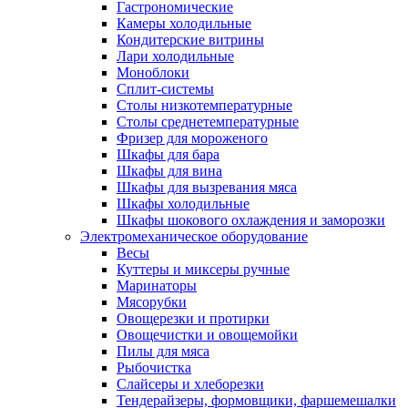
Гастрономические
Камеры холодильные
Кондитерские витрины
Лари холодильные
Моноблоки
Сплит-системы
Столы низкотемпературные
Столы среднетемпературные
Фризер для мороженого
Шкафы для бара
Шкафы для вина
Шкафы для вызревания мяса
Шкафы холодильные
Шкафы шокового охлаждения и заморозки
Электромеханическое оборудование
Весы
Куттеры и миксеры ручные
Маринаторы
Мясорубки
Овощерезки и протирки
Овощечистки и овощемойки
Пилы для мяса
Рыбочистка
Слайсеры и хлеборезки
Тендерайзеры, формовщики, фаршемешалки