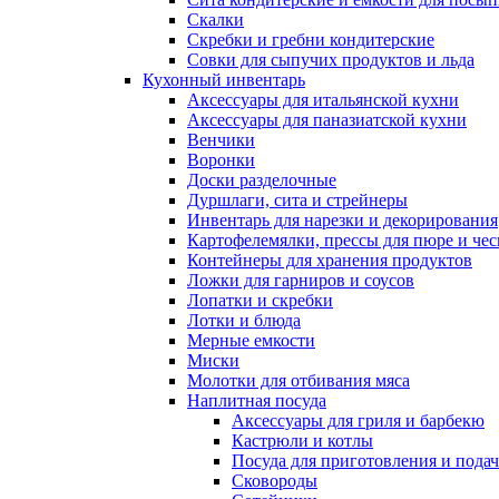
Скалки
Скребки и гребни кондитерские
Совки для сыпучих продуктов и льда
Кухонный инвентарь
Аксессуары для итальянской кухни
Аксессуары для паназиатской кухни
Венчики
Воронки
Доски разделочные
Дуршлаги, сита и стрейнеры
Инвентарь для нарезки и декорирования
Картофелемялки, прессы для пюре и чес
Контейнеры для хранения продуктов
Ложки для гарниров и соусов
Лопатки и скребки
Лотки и блюда
Мерные емкости
Миски
Молотки для отбивания мяса
Наплитная посуда
Аксессуары для гриля и барбекю
Кастрюли и котлы
Посуда для приготовления и пода
Сковороды