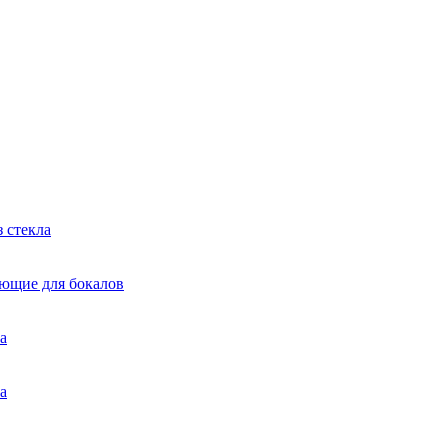
 стекла
яющие для бокалов
а
а