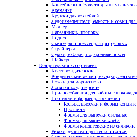
Контейнеры и ёмкости для шампанского
Креманки
Кружки для коктейлей
Ледоизмельчители, емкости и совки для 
Мадлеры
Нарзанники, штопоры
Подносы
Сквизеры и прессы для цитрусовых
Стрейнеры
Сумки, наборы, подарочные боксы
Шейкеры
Кондитерский ассортимент
Кисти кондитерские
Кондитерские мешки, насадки, ленты ко
Ложки для мороженого
Лопатки кондитерские
Приспособления для работы с шоколад
Противни и формы для выпечки
Кольца, высечки и формы кондите
Противни
Формы для выпечки стальные
Формы для выпечки хлеба
Формы кондитерские из силикона
Резаки, делители для теста и тортов
Сита кондитерские и емкости для посы