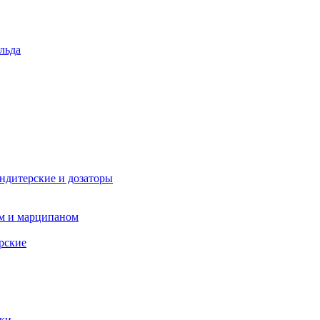
льда
ндитерские и дозаторы
ом и марципаном
рские
пки