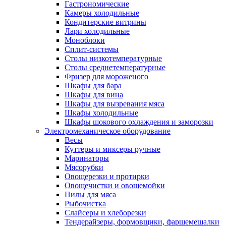
Гастрономические
Камеры холодильные
Кондитерские витрины
Лари холодильные
Моноблоки
Сплит-системы
Столы низкотемпературные
Столы среднетемпературные
Фризер для мороженого
Шкафы для бара
Шкафы для вина
Шкафы для вызревания мяса
Шкафы холодильные
Шкафы шокового охлаждения и заморозки
Электромеханическое оборудование
Весы
Куттеры и миксеры ручные
Маринаторы
Мясорубки
Овощерезки и протирки
Овощечистки и овощемойки
Пилы для мяса
Рыбочистка
Слайсеры и хлеборезки
Тендерайзеры, формовщики, фаршемешалки