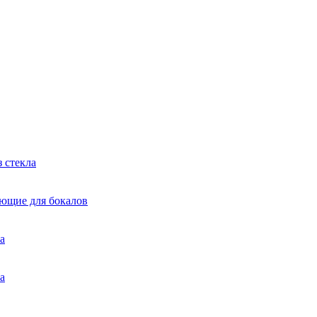
 стекла
яющие для бокалов
а
а