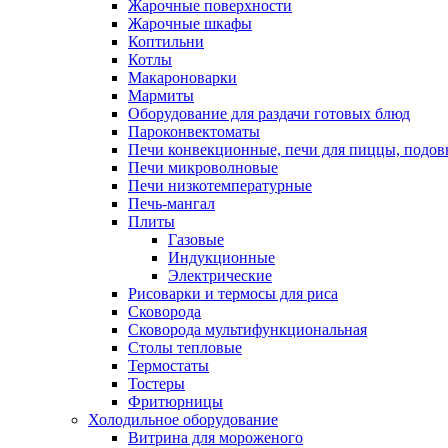
Жарочные поверхности
Жарочные шкафы
Коптильни
Котлы
Макароноварки
Мармиты
Оборудование для раздачи готовых блюд
Пароконвектоматы
Печи конвекционные, печи для пиццы, подов
Печи микроволновые
Печи низкотемпературные
Печь-мангал
Плиты
Газовые
Индукционные
Электрические
Рисоварки и термосы для риса
Сковорода
Сковорода мультифункциональная
Столы тепловые
Термостаты
Тостеры
Фритюрницы
Холодильное оборудование
Витрина для мороженого