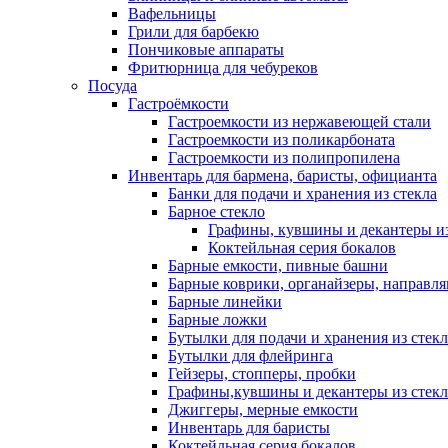
Вафельницы
Грили для барбекю
Пончиковые аппараты
Фритюрница для чебуреков
Посуда
Гастроёмкости
Гастроемкости из нержавеющей стали
Гастроемкости из поликарбоната
Гастроемкости из полипропилена
Инвентарь для бармена, баристы, официанта
Банки для подачи и хранения из стекла
Барное стекло
Графины, кувшины и декантеры из
Коктейльная серия бокалов
Барные емкости, пивные башни
Барные коврики, органайзеры, направл
Барные линейки
Барные ложки
Бутылки для подачи и хранения из стекл
Бутылки для флейринга
Гейзеры, стопперы, пробки
Графины,кувшины и декантеры из стекл
Джиггеры, мерные емкости
Инвентарь для баристы
Коктейльная серия бокалов