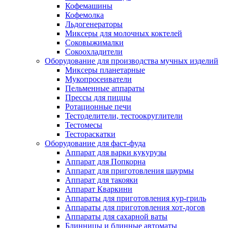
Кофемашины
Кофемолка
Льдогенераторы
Миксеры для молочных коктелей
Соковыжималки
Сокоохладители
Оборудование для производства мучных изделий
Миксеры планетарные
Мукопросеиватели
Пельменные аппараты
Прессы для пиццы
Ротационные печи
Тестоделители, тестоокруглители
Тестомесы
Тестораскатки
Оборудование для фаст-фуда
Аппарат для варки кукурузы
Аппарат для Попкорна
Аппарат для приготовления шаурмы
Аппарат для такояки
Аппарат Кваркини
Аппараты для приготовления кур-гриль
Аппараты для приготовления хот-догов
Аппараты для сахарной ваты
Блинницы и блинные автоматы