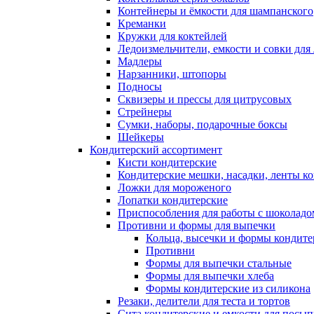
Контейнеры и ёмкости для шампанского
Креманки
Кружки для коктейлей
Ледоизмельчители, емкости и совки для 
Мадлеры
Нарзанники, штопоры
Подносы
Сквизеры и прессы для цитрусовых
Стрейнеры
Сумки, наборы, подарочные боксы
Шейкеры
Кондитерский ассортимент
Кисти кондитерские
Кондитерские мешки, насадки, ленты ко
Ложки для мороженого
Лопатки кондитерские
Приспособления для работы с шоколад
Противни и формы для выпечки
Кольца, высечки и формы кондите
Противни
Формы для выпечки стальные
Формы для выпечки хлеба
Формы кондитерские из силикона
Резаки, делители для теста и тортов
Сита кондитерские и емкости для посы