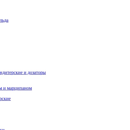
льда
ндитерские и дозаторы
ом и марципаном
рские
пки