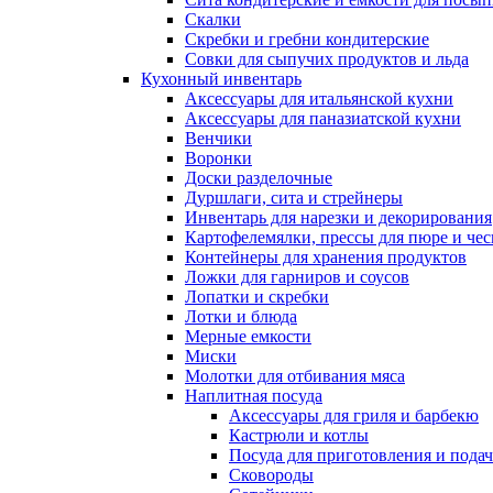
Скалки
Скребки и гребни кондитерские
Совки для сыпучих продуктов и льда
Кухонный инвентарь
Аксессуары для итальянской кухни
Аксессуары для паназиатской кухни
Венчики
Воронки
Доски разделочные
Дуршлаги, сита и стрейнеры
Инвентарь для нарезки и декорирования
Картофелемялки, прессы для пюре и чес
Контейнеры для хранения продуктов
Ложки для гарниров и соусов
Лопатки и скребки
Лотки и блюда
Мерные емкости
Миски
Молотки для отбивания мяса
Наплитная посуда
Аксессуары для гриля и барбекю
Кастрюли и котлы
Посуда для приготовления и пода
Сковороды