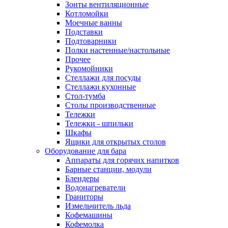
Зонты вентиляционные
Котломойки
Моечные ванны
Подставки
Подтоварники
Полки настенные/настольные
Прочее
Рукомойники
Стеллажи для посуды
Стеллажи кухонные
Стол-тумба
Столы производственные
Тележки
Тележки - шпильки
Шкафы
Ящики для открытых столов
Оборудование для бара
Аппараты для горячих напитков
Барные станции, модули
Блендеры
Водонагреватели
Граниторы
Измельчитель льда
Кофемашины
Кофемолка