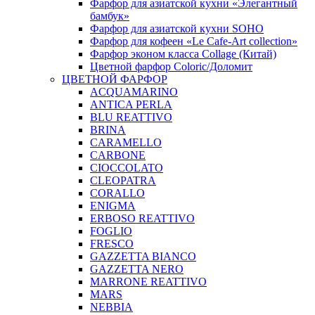
Фарфор для азиатской кухни «Элегантный
бамбук»
Фарфор для азиатской кухни SOHO
Фарфор для кофеен «Le Cafe-Art collection»
Фарфор эконом класса Collage (Китай)
Цветной фарфор Coloric/Доломит
ЦВЕТНОЙ ФАРФОР
ACQUAMARINO
ANTICA PERLA
BLU REATTIVO
BRINA
CARAMELLO
CARBONE
CIOCCOLATO
CLEOPATRA
CORALLO
ENIGMA
ERBOSO REATTIVO
FOGLIO
FRESCO
GAZZETTA BIANCO
GAZZETTA NERO
MARRONE REATTIVO
MARS
NEBBIA