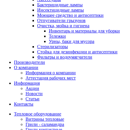
Бактерицидные лампы
Инсектицидные лампы
Моющее средство и антисептики
Отпугиватели грызунов
Очистка, мойка и гигиена
Инвентарь и материалы для уборки
Тележки
Урны, баки для мусора
Стерилизаторы
Стойка для дезинфекции и антисептики
Фильтры и водоумягчители
Производители
О компании
Информация о компании
Аттестация рабочих мест
Информация
Акции
Новости
Статьи
Контакты
Тепловое оборудование
Витрины тепловые
Грили - саламандра
Грили контактные