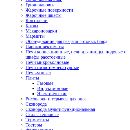
Грили лавовые
Жарочные поверхности
Жарочные шкафы
Коптильни
Котлы
Макароноварки
Мармиты
Оборудование для раздачи готовых блюд
Пароконвектоматы
Печи конвекционные, печи для пиццы, подовые и
шкафы расстоечные
Печи микроволновые
Печи низкотемпературные
Печь-мангал
Плиты
Газовые
Индукционные
Электрические
Рисоварки и термосы для риса
Сковорода
Сковорода мультифункциональная
Столы тепловые
Термостаты
Тостеры