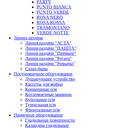
PARTY
PUNTO BIANCA
PUNTO VERDE
ROSA NERO
ROSA ROSSA
TRAMONTANO
VERDE NOTTE
Линии раздачи
Линия раздачи "АСТА"
Линия раздачи "ПАШТА"
Линия раздачи "Премьер"
Линия раздачи "Регата"
Линия раздачи "Ривьера"
Салат-бары
Посудомоечное оборудование
Душирующее устройство
Кассеты для мойки
Конвеерные п/м
Котломоечные машины
Купольные п/м
Туннельная п/м
Фронтальные п/м
Прачечное оборудование
Гладильные поверхности
Каландры гладильные