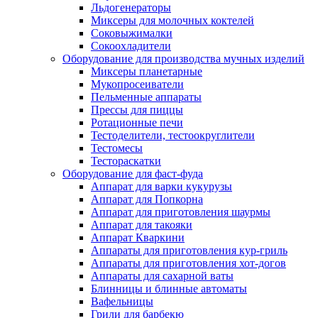
Льдогенераторы
Миксеры для молочных коктелей
Соковыжималки
Сокоохладители
Оборудование для производства мучных изделий
Миксеры планетарные
Мукопросеиватели
Пельменные аппараты
Прессы для пиццы
Ротационные печи
Тестоделители, тестоокруглители
Тестомесы
Тестораскатки
Оборудование для фаст-фуда
Аппарат для варки кукурузы
Аппарат для Попкорна
Аппарат для приготовления шаурмы
Аппарат для такояки
Аппарат Кваркини
Аппараты для приготовления кур-гриль
Аппараты для приготовления хот-догов
Аппараты для сахарной ваты
Блинницы и блинные автоматы
Вафельницы
Грили для барбекю