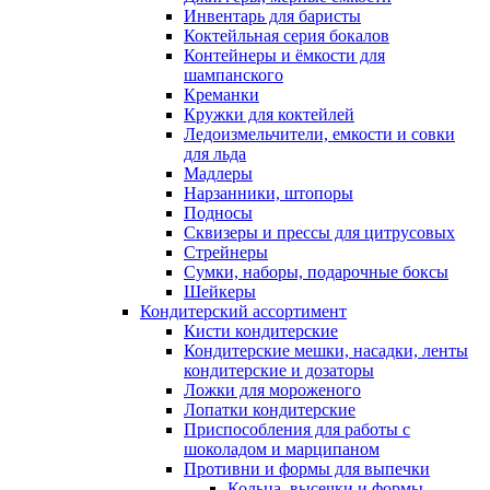
Инвентарь для баристы
Коктейльная серия бокалов
Контейнеры и ёмкости для
шампанского
Креманки
Кружки для коктейлей
Ледоизмельчители, емкости и совки
для льда
Мадлеры
Нарзанники, штопоры
Подносы
Сквизеры и прессы для цитрусовых
Стрейнеры
Сумки, наборы, подарочные боксы
Шейкеры
Кондитерский ассортимент
Кисти кондитерские
Кондитерские мешки, насадки, ленты
кондитерские и дозаторы
Ложки для мороженого
Лопатки кондитерские
Приспособления для работы с
шоколадом и марципаном
Противни и формы для выпечки
Кольца, высечки и формы