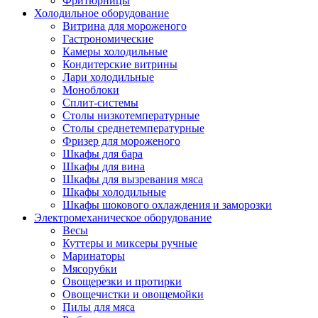
Фритюрницы
Холодильное оборудование
Витрина для мороженого
Гастрономические
Камеры холодильные
Кондитерские витрины
Лари холодильные
Моноблоки
Сплит-системы
Столы низкотемпературные
Столы среднетемпературные
Фризер для мороженого
Шкафы для бара
Шкафы для вина
Шкафы для вызревания мяса
Шкафы холодильные
Шкафы шокового охлаждения и заморозки
Электромеханическое оборудование
Весы
Куттеры и миксеры ручные
Маринаторы
Мясорубки
Овощерезки и протирки
Овощечистки и овощемойки
Пилы для мяса