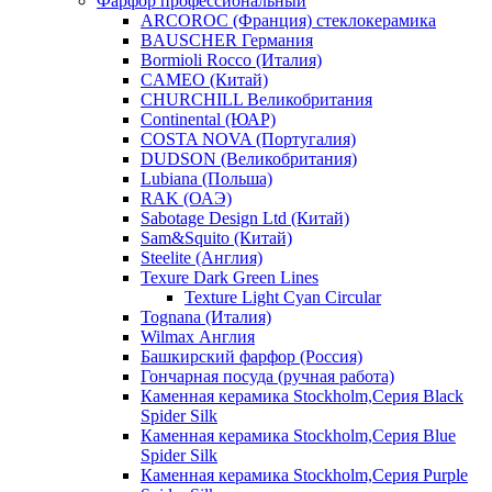
Фарфор профессиональный
ARCOROC (Франция) стеклокерамика
BAUSCHER Германия
Bormioli Rocco (Италия)
CAMEO (Китай)
CHURCHILL Великобритания
Continental (ЮАР)
COSTA NOVA (Португалия)
DUDSON (Великобритания)
Lubiana (Польша)
RAK (ОАЭ)
Sabotage Design Ltd (Китай)
Sam&Squito (Китай)
Steelite (Англия)
Texure Dark Green Lines
Texture Light Cyan Circular
Tognana (Италия)
Wilmax Англия
Башкирский фарфор (Россия)
Гончарная посуда (ручная работа)
Каменная керамика Stockholm,Серия Black
Spider Silk
Каменная керамика Stockholm,Серия Blue
Spider Silk
Каменная керамика Stockholm,Серия Purple