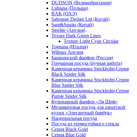
DUDSON (Великобритания)
Lubiana (Польша)
RAK (ОАЭ)
Sabotage Design Ltd (Китай)
Sam&Squito (Китай)
Steelite (Англия)
Texure Dark Green Lines
Texture Light Cyan Circular
Tognana (Италия)
Wilmax Англия
Башкирский фарфор (Россия)
Гончарная посуда (ручная работа)
Каменная керамика Stockholm,Серия
Black Spider Silk
Каменная керамика Stockholm,Серия
Blue Spider Silk
Каменная керамика Stockholm,Серия
Purple Spider Silk
Кулинарный фарфор «Ля Шеф»
Меламиновая посуда для азиатской
кухни «Элегантный бамбук»
Национальная посуда
Посуда из термостойкого стекла
Серия Black Gold
Серия Blue Gold