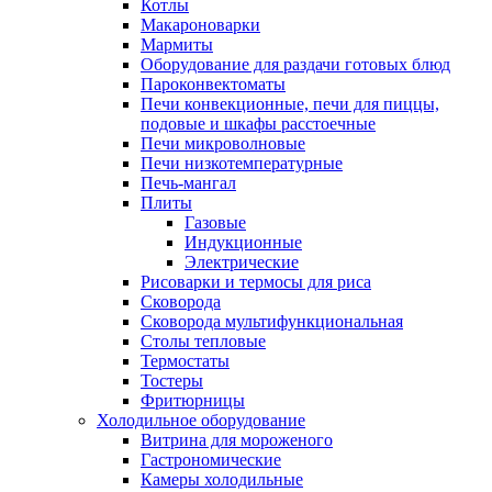
Котлы
Макароноварки
Мармиты
Оборудование для раздачи готовых блюд
Пароконвектоматы
Печи конвекционные, печи для пиццы,
подовые и шкафы расстоечные
Печи микроволновые
Печи низкотемпературные
Печь-мангал
Плиты
Газовые
Индукционные
Электрические
Рисоварки и термосы для риса
Сковорода
Сковорода мультифункциональная
Столы тепловые
Термостаты
Тостеры
Фритюрницы
Холодильное оборудование
Витрина для мороженого
Гастрономические
Камеры холодильные