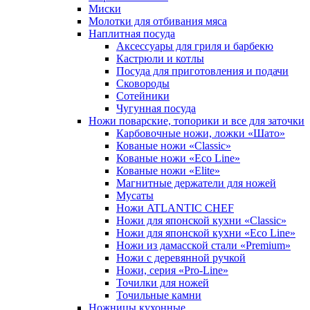
Миски
Молотки для отбивания мяса
Наплитная посуда
Аксессуары для гриля и барбекю
Кастрюли и котлы
Посуда для приготовления и подачи
Сковороды
Сотейники
Чугунная посуда
Ножи поварские, топорики и все для заточки
Карбовочные ножи, ложки «Шато»
Кованые ножи «Classic»
Кованые ножи «Eco Line»
Кованые ножи «Elite»
Магнитные держатели для ножей
Мусаты
Ножи ATLANTIC CHEF
Ножи для японской кухни «Classic»
Ножи для японской кухни «Eco Line»
Ножи из дамасской стали «Premium»
Ножи с деревянной ручкой
Ножи, серия «Pro-Line»
Точилки для ножей
Точильные камни
Ножницы кухонные