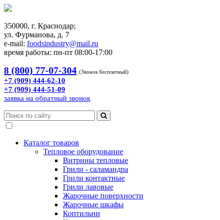
350000, г. Краснодар;
ул. Фурманова, д. 7
e-mail:
foodsindustry@mail.ru
время работы: пн-пт 08:00-17:00
8 (800) 77-07-304
(Звонок бесплатный)
+7 (909) 444-62-10
+7 (909) 444-51-09
заявка на обратный звонок
Каталог товаров
Тепловое оборудование
Витрины тепловые
Грили - саламандра
Грили контактные
Грили лавовые
Жарочные поверхности
Жарочные шкафы
Коптильни