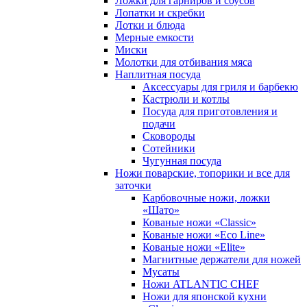
Ложки для гарниров и соусов
Лопатки и скребки
Лотки и блюда
Мерные емкости
Миски
Молотки для отбивания мяса
Наплитная посуда
Аксессуары для гриля и барбекю
Кастрюли и котлы
Посуда для приготовления и
подачи
Сковороды
Сотейники
Чугунная посуда
Ножи поварские, топорики и все для
заточки
Карбовочные ножи, ложки
«Шато»
Кованые ножи «Classic»
Кованые ножи «Eco Line»
Кованые ножи «Elite»
Магнитные держатели для ножей
Мусаты
Ножи ATLANTIC CHEF
Ножи для японской кухни