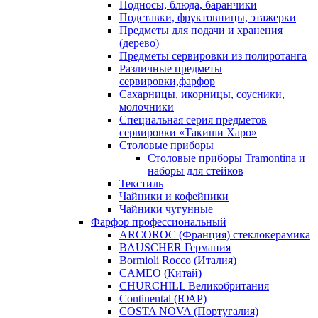
Подносы, блюда, баранчики
Подставки, фруктовницы, этажерки
Предметы для подачи и хранения
(дерево)
Предметы сервировки из полиротанга
Различные предметы
сервировки,фарфор
Сахарницы, икорницы, соусники,
молочники
Специальная серия предметов
сервировки «Такиши Харо»
Столовые приборы
Столовые приборы Trаmоntina и
наборы для стейков
Текстиль
Чайники и кофейники
Чайники чугунные
Фарфор профессиональный
ARCOROC (Франция) стеклокерамика
BAUSCHER Германия
Bormioli Rocco (Италия)
CAMEO (Китай)
CHURCHILL Великобритания
Continental (ЮАР)
COSTA NOVA (Португалия)