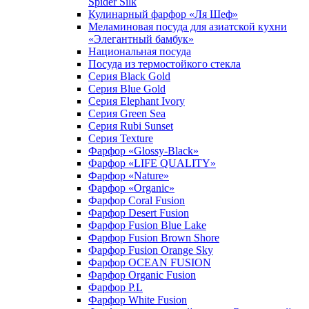
Spider Silk
Кулинарный фарфор «Ля Шеф»
Меламиновая посуда для азиатской кухни
«Элегантный бамбук»
Национальная посуда
Посуда из термостойкого стекла
Серия Black Gold
Серия Blue Gold
Серия Elephant Ivory
Серия Green Sea
Серия Rubi Sunset
Серия Texture
Фарфор «Glossy-Black»
Фарфор «LIFE QUALITY»
Фарфор «Nature»
Фарфор «Organic»
Фарфор Coral Fusion
Фарфор Desert Fusion
Фарфор Fusion Blue Lake
Фарфор Fusion Brown Shore
Фарфор Fusion Orange Sky
Фарфор OCEAN FUSION
Фарфор Organic Fusion
Фарфор P.L
Фарфор White Fusion