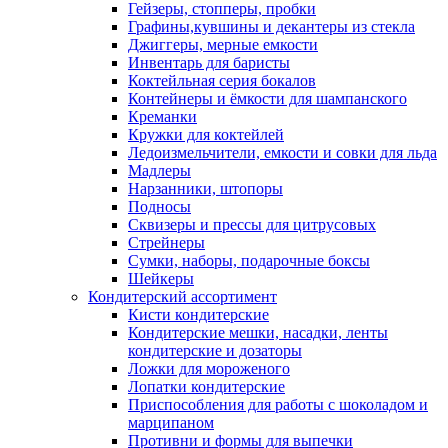
Гейзеры, стопперы, пробки
Графины,кувшины и декантеры из стекла
Джиггеры, мерные емкости
Инвентарь для баристы
Коктейльная серия бокалов
Контейнеры и ёмкости для шампанского
Креманки
Кружки для коктейлей
Ледоизмельчители, емкости и совки для льда
Мадлеры
Нарзанники, штопоры
Подносы
Сквизеры и прессы для цитрусовых
Стрейнеры
Сумки, наборы, подарочные боксы
Шейкеры
Кондитерский ассортимент
Кисти кондитерские
Кондитерские мешки, насадки, ленты
кондитерские и дозаторы
Ложки для мороженого
Лопатки кондитерские
Приспособления для работы с шоколадом и
марципаном
Противни и формы для выпечки