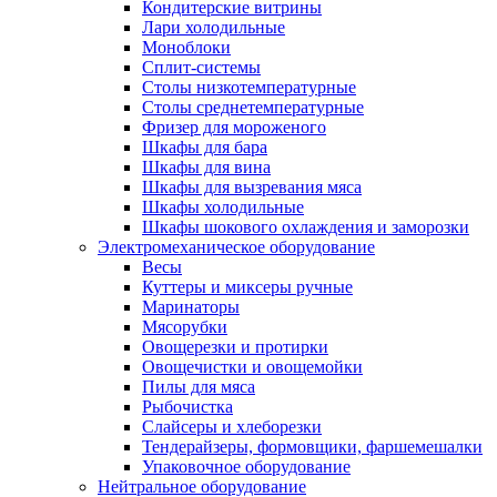
Кондитерские витрины
Лари холодильные
Моноблоки
Сплит-системы
Столы низкотемпературные
Столы среднетемпературные
Фризер для мороженого
Шкафы для бара
Шкафы для вина
Шкафы для вызревания мяса
Шкафы холодильные
Шкафы шокового охлаждения и заморозки
Электромеханическое оборудование
Весы
Куттеры и миксеры ручные
Маринаторы
Мясорубки
Овощерезки и протирки
Овощечистки и овощемойки
Пилы для мяса
Рыбочистка
Слайсеры и хлеборезки
Тендерайзеры, формовщики, фаршемешалки
Упаковочное оборудование
Нейтральное оборудование