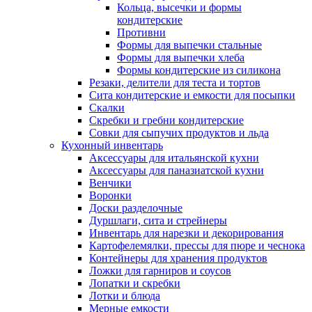
Кольца, высечки и формы
кондитерские
Противни
Формы для выпечки стальные
Формы для выпечки хлеба
Формы кондитерские из силикона
Резаки, делители для теста и тортов
Сита кондитерские и емкости для посыпки
Скалки
Скребки и гребни кондитерские
Совки для сыпучих продуктов и льда
Кухонный инвентарь
Аксессуары для итальянской кухни
Аксессуары для паназиатской кухни
Венчики
Воронки
Доски разделочные
Дуршлаги, сита и стрейнеры
Инвентарь для нарезки и декорирования
Картофелемялки, прессы для пюре и чеснока
Контейнеры для хранения продуктов
Ложки для гарниров и соусов
Лопатки и скребки
Лотки и блюда
Мерные емкости