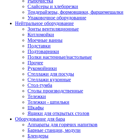
Рыбочистка
Слайсеры и хлеборезки
Тендерайзеры, формовщики, фаршемешалки
Упаковочное оборудование
Нейтральное оборудование
Зонты вентиляционные
Котломойки
Моечные ванны
Подставки
Подтоварники
Полки настенные/настольные
Прочее
Рукомойники
Стеллажи для посуды
Стеллажи кухонные
Стол-тумба
Столы производственные
Тележки
Тележки - шпильки
Шкафы
Ящики для открытых столов
Оборудование для бара
Аппараты для горячих напитков
Барные станции, модули
Блендеры