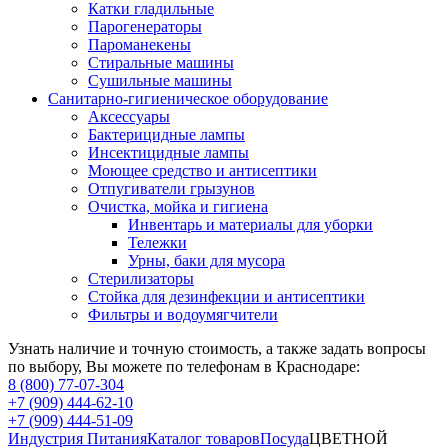
Катки гладильные
Парогенераторы
Пароманекены
Стиральные машины
Сушильные машины
Санитарно-гигиеническое оборудование
Аксессуары
Бактерицидные лампы
Инсектицидные лампы
Моющее средство и антисептики
Отпугиватели грызунов
Очистка, мойка и гигиена
Инвентарь и материалы для уборки
Тележки
Урны, баки для мусора
Стерилизаторы
Стойка для дезинфекции и антисептики
Фильтры и водоумягчители
Узнать наличие и точную стоимость, а также задать вопросы
по выбору, Вы можете по телефонам в Краснодаре:
8 (800) 77-07-304
+7 (909) 444-62-10
+7 (909) 444-51-09
Индустрия Питания
Каталог товаров
Посуда
ЦВЕТНОЙ