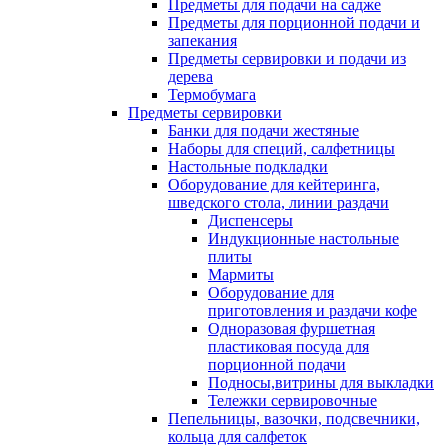
Предметы для подачи на садже
Предметы для порционной подачи и
запекания
Предметы сервировки и подачи из
дерева
Термобумага
Предметы сервировки
Банки для подачи жестяные
Наборы для специй, салфетницы
Настольные подкладки
Оборудование для кейтеринга,
шведского стола, линии раздачи
Диспенсеры
Индукционные настольные
плиты
Мармиты
Оборудование для
приготовления и раздачи кофе
Одноразовая фуршетная
пластиковая посуда для
порционной подачи
Подносы,витрины для выкладки
Тележки сервировочные
Пепельницы, вазочки, подсвечники,
кольца для салфеток