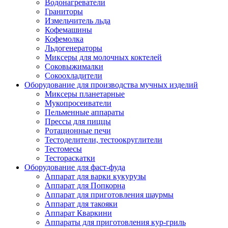
Водонагреватели
Граниторы
Измельчитель льда
Кофемашины
Кофемолка
Льдогенераторы
Миксеры для молочных коктелей
Соковыжималки
Сокоохладители
Оборудование для производства мучных изделий
Миксеры планетарные
Мукопросеиватели
Пельменные аппараты
Прессы для пиццы
Ротационные печи
Тестоделители, тестоокруглители
Тестомесы
Тестораскатки
Оборудование для фаст-фуда
Аппарат для варки кукурузы
Аппарат для Попкорна
Аппарат для приготовления шаурмы
Аппарат для такояки
Аппарат Кваркини
Аппараты для приготовления кур-гриль