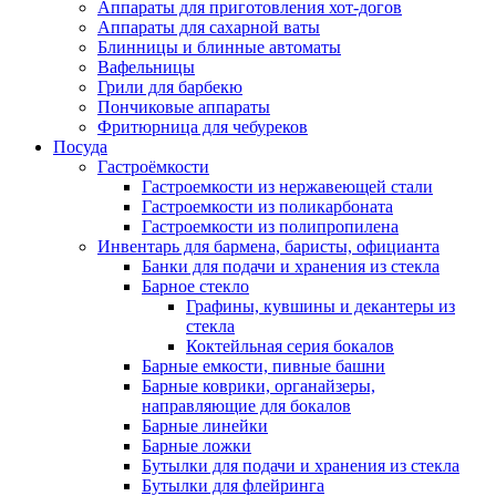
Аппараты для приготовления хот-догов
Аппараты для сахарной ваты
Блинницы и блинные автоматы
Вафельницы
Грили для барбекю
Пончиковые аппараты
Фритюрница для чебуреков
Посуда
Гастроёмкости
Гастроемкости из нержавеющей стали
Гастроемкости из поликарбоната
Гастроемкости из полипропилена
Инвентарь для бармена, баристы, официанта
Банки для подачи и хранения из стекла
Барное стекло
Графины, кувшины и декантеры из
стекла
Коктейльная серия бокалов
Барные емкости, пивные башни
Барные коврики, органайзеры,
направляющие для бокалов
Барные линейки
Барные ложки
Бутылки для подачи и хранения из стекла
Бутылки для флейринга