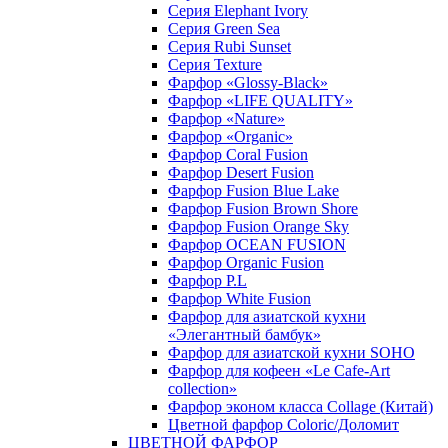
Серия Elephant Ivory
Серия Green Sea
Серия Rubi Sunset
Серия Texture
Фарфор «Glossy-Black»
Фарфор «LIFE QUALITY»
Фарфор «Nature»
Фарфор «Organic»
Фарфор Coral Fusion
Фарфор Desert Fusion
Фарфор Fusion Blue Lake
Фарфор Fusion Brown Shore
Фарфор Fusion Orange Sky
Фарфор OCEAN FUSION
Фарфор Organic Fusion
Фарфор P.L
Фарфор White Fusion
Фарфор для азиатской кухни
«Элегантный бамбук»
Фарфор для азиатской кухни SOHO
Фарфор для кофеен «Le Cafe-Art
collection»
Фарфор эконом класса Collage (Китай)
Цветной фарфор Coloric/Доломит
ЦВЕТНОЙ ФАРФОР