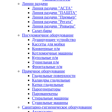
Линии раздачи
Линия раздачи "АСТА"
Линия раздачи "ПАШТА"
Линия раздачи "Премьер"
Линия раздачи "Регата"
Линия раздачи "Ривьера"
Салат-бары
Посудомоечное оборудование
Душирующее устройство
Кассеты для мойки
Конвеерные п/м
Котломоечные машины
Купольные п/м
Туннельная п/м
Фронтальные п/м
Прачечное оборудование
Гладильные поверхности
Каландры гладильные
Катки гладильные
Парогенераторы
Пароманекены
Стиральные машины
Сушильные машины
Санитарно-гигиеническое оборудование
Аксессуары