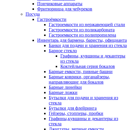
Пончиковые аппараты
Фритюрница для чебуреков
Посуда
Гастроёмкости
Гастроемкости из нержавеющей стали
Гастроемкости из поликарбоната
Гастроемкости из полипропилена
Инвентарь для бармена, баристы, официанта
Банки для подачи и хранения из стекла
Барное стекло
Графины, кувшины и декантеры
из стекла
Коктейльная серия бокалов
Барные емкости, пивные башни
Барные коврики, органайзеры,
направляющие для бокалов
Барные линейки
Барные ложки
Бутылки для подачи и хранения из
стекла
Бутылки для флейринга
Гейзеры, стопперы, пробки
Графины,кувшины и декантеры из
стекла
Джиггеры, мерные емкости