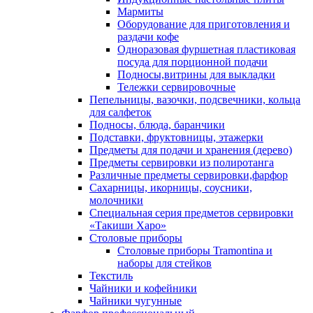
Мармиты
Оборудование для приготовления и
раздачи кофе
Одноразовая фуршетная пластиковая
посуда для порционной подачи
Подносы,витрины для выкладки
Тележки сервировочные
Пепельницы, вазочки, подсвечники, кольца
для салфеток
Подносы, блюда, баранчики
Подставки, фруктовницы, этажерки
Предметы для подачи и хранения (дерево)
Предметы сервировки из полиротанга
Различные предметы сервировки,фарфор
Сахарницы, икорницы, соусники,
молочники
Специальная серия предметов сервировки
«Такиши Харо»
Столовые приборы
Столовые приборы Trаmоntina и
наборы для стейков
Текстиль
Чайники и кофейники
Чайники чугунные