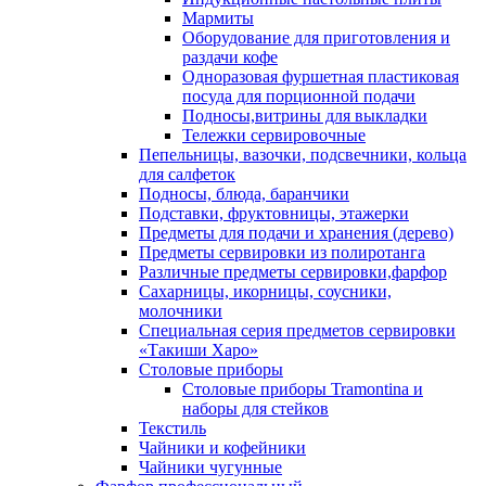
Мармиты
Оборудование для приготовления и
раздачи кофе
Одноразовая фуршетная пластиковая
посуда для порционной подачи
Подносы,витрины для выкладки
Тележки сервировочные
Пепельницы, вазочки, подсвечники, кольца
для салфеток
Подносы, блюда, баранчики
Подставки, фруктовницы, этажерки
Предметы для подачи и хранения (дерево)
Предметы сервировки из полиротанга
Различные предметы сервировки,фарфор
Сахарницы, икорницы, соусники,
молочники
Специальная серия предметов сервировки
«Такиши Харо»
Столовые приборы
Столовые приборы Trаmоntina и
наборы для стейков
Текстиль
Чайники и кофейники
Чайники чугунные