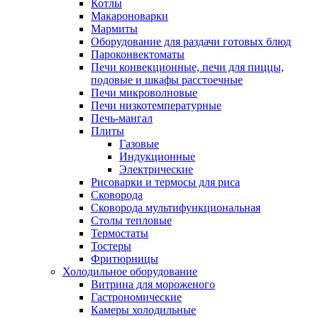
Котлы
Макароноварки
Мармиты
Оборудование для раздачи готовых блюд
Пароконвектоматы
Печи конвекционные, печи для пиццы,
подовые и шкафы расстоечные
Печи микроволновые
Печи низкотемпературные
Печь-мангал
Плиты
Газовые
Индукционные
Электрические
Рисоварки и термосы для риса
Сковорода
Сковорода мультифункциональная
Столы тепловые
Термостаты
Тостеры
Фритюрницы
Холодильное оборудование
Витрина для мороженого
Гастрономические
Камеры холодильные