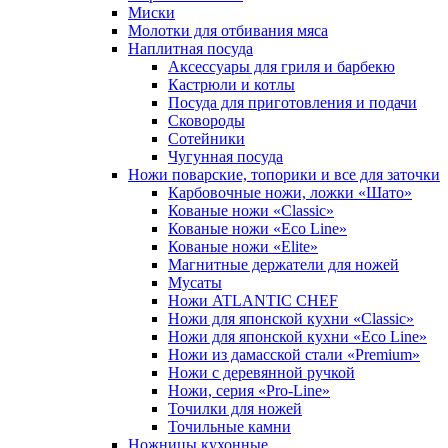
Миски
Молотки для отбивания мяса
Наплитная посуда
Аксессуары для гриля и барбекю
Кастрюли и котлы
Посуда для приготовления и подачи
Сковороды
Сотейники
Чугунная посуда
Ножи поварские, топорики и все для заточки
Карбовочные ножи, ложки «Шато»
Кованые ножи «Classic»
Кованые ножи «Eco Line»
Кованые ножи «Elite»
Магнитные держатели для ножей
Мусаты
Ножи ATLANTIC CHEF
Ножи для японской кухни «Classic»
Ножи для японской кухни «Eco Line»
Ножи из дамасской стали «Premium»
Ножи с деревянной ручкой
Ножи, серия «Pro-Line»
Точилки для ножей
Точильные камни
Ножницы кухонные