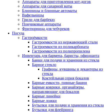
Аппараты для приготовления хот-догов
Аппараты для сахарной ваты
Блинницы и блинные автоматы
Вафельницы
Грили для барбекю
Пончиковые аппараты
Фритюрница для чебуреков
Посуда
Гастроёмкости
Гастроемкости из нержавеющей стали
Гастроемкости из поликарбоната
Гастроемкости из полипропилена
Инвентарь для бармена, баристы, официанта
Банки для подачи и хранения из стекла
Барное стекло
Графины, кувшины и декантеры из
стекла
Коктейльная серия бокалов
Барные емкости, пивные башни
Барные коврики, органайзеры,
направляющие для бокалов
Барные линейки
Барные ложки
Бутылки для подачи и хранения из стекла
Бутылки для флейринга