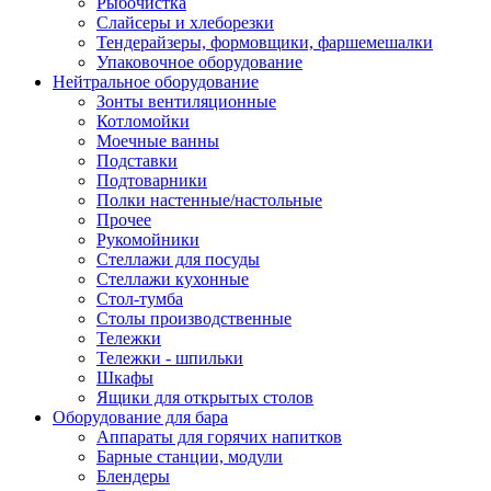
Рыбочистка
Слайсеры и хлеборезки
Тендерайзеры, формовщики, фаршемешалки
Упаковочное оборудование
Нейтральное оборудование
Зонты вентиляционные
Котломойки
Моечные ванны
Подставки
Подтоварники
Полки настенные/настольные
Прочее
Рукомойники
Стеллажи для посуды
Стеллажи кухонные
Стол-тумба
Столы производственные
Тележки
Тележки - шпильки
Шкафы
Ящики для открытых столов
Оборудование для бара
Аппараты для горячих напитков
Барные станции, модули
Блендеры