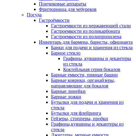
Пончиковые аппараты
Фритюрница для чебуреков
Посуда
Гастроёмкости
Гастроемкости из нержавеющей стали
Гастроемкости из поликарбоната
Гастроемкости из полипропилена
Инвентарь для бармена, баристы, официанта
Банки для подачи и хранения из стекла
Барное стекло
Графины, кувшины и декантеры
из стекла
Коктейльная серия бокалов
Барные емкости, пивные башни
Барные коврики, органайзеры,
направляющие для бокалов
Барные линейки
Барные ложки
Бутылки для подачи и хранения из
стекла
Бутылки для флейринга
Гейзеры, стопперы, пробки
Графины,кувшины и декантеры из
стекла
Джиггеры, мерные емкости