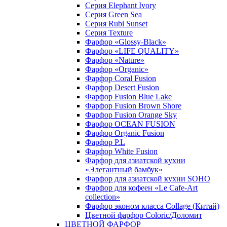
Серия Elephant Ivory
Серия Green Sea
Серия Rubi Sunset
Серия Texture
Фарфор «Glossy-Black»
Фарфор «LIFE QUALITY»
Фарфор «Nature»
Фарфор «Organic»
Фарфор Coral Fusion
Фарфор Desert Fusion
Фарфор Fusion Blue Lake
Фарфор Fusion Brown Shore
Фарфор Fusion Orange Sky
Фарфор OCEAN FUSION
Фарфор Organic Fusion
Фарфор P.L
Фарфор White Fusion
Фарфор для азиатской кухни
«Элегантный бамбук»
Фарфор для азиатской кухни SOHO
Фарфор для кофеен «Le Cafe-Art
collection»
Фарфор эконом класса Collage (Китай)
Цветной фарфор Coloric/Доломит
ЦВЕТНОЙ ФАРФОР