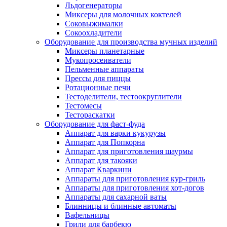
Льдогенераторы
Миксеры для молочных коктелей
Соковыжималки
Сокоохладители
Оборудование для производства мучных изделий
Миксеры планетарные
Мукопросеиватели
Пельменные аппараты
Прессы для пиццы
Ротационные печи
Тестоделители, тестоокруглители
Тестомесы
Тестораскатки
Оборудование для фаст-фуда
Аппарат для варки кукурузы
Аппарат для Попкорна
Аппарат для приготовления шаурмы
Аппарат для такояки
Аппарат Кваркини
Аппараты для приготовления кур-гриль
Аппараты для приготовления хот-догов
Аппараты для сахарной ваты
Блинницы и блинные автоматы
Вафельницы
Грили для барбекю