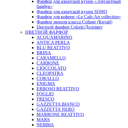
Фарфор для азиатской кухни «Элегантный
бамбук»
Фарфор для азиатской кухни SOHO
Фарфор для кофеен «Le Cafe-Art collection»
Фарфор эконом класса Collage (Китай)
Цветной фарфор Coloric/Доломит
ЦВЕТНОЙ ФАРФОР
ACQUAMARINO
ANTICA PERLA
BLU REATTIVO
BRINA
CARAMELLO
CARBONE
CIOCCOLATO
CLEOPATRA
CORALLO
ENIGMA
ERBOSO REATTIVO
FOGLIO
FRESCO
GAZZETTA BIANCO
GAZZETTA NERO
MARRONE REATTIVO
MARS
NEBBIA