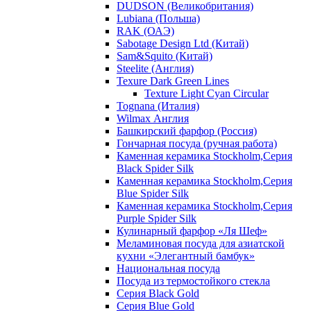
DUDSON (Великобритания)
Lubiana (Польша)
RAK (ОАЭ)
Sabotage Design Ltd (Китай)
Sam&Squito (Китай)
Steelite (Англия)
Texure Dark Green Lines
Texture Light Cyan Circular
Tognana (Италия)
Wilmax Англия
Башкирский фарфор (Россия)
Гончарная посуда (ручная работа)
Каменная керамика Stockholm,Серия
Black Spider Silk
Каменная керамика Stockholm,Серия
Blue Spider Silk
Каменная керамика Stockholm,Серия
Purple Spider Silk
Кулинарный фарфор «Ля Шеф»
Меламиновая посуда для азиатской
кухни «Элегантный бамбук»
Национальная посуда
Посуда из термостойкого стекла
Серия Black Gold
Серия Blue Gold