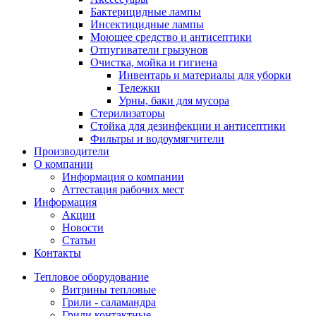
Бактерицидные лампы
Инсектицидные лампы
Моющее средство и антисептики
Отпугиватели грызунов
Очистка, мойка и гигиена
Инвентарь и материалы для уборки
Тележки
Урны, баки для мусора
Стерилизаторы
Стойка для дезинфекции и антисептики
Фильтры и водоумягчители
Производители
О компании
Информация о компании
Аттестация рабочих мест
Информация
Акции
Новости
Статьи
Контакты
Тепловое оборудование
Витрины тепловые
Грили - саламандра
Грили контактные