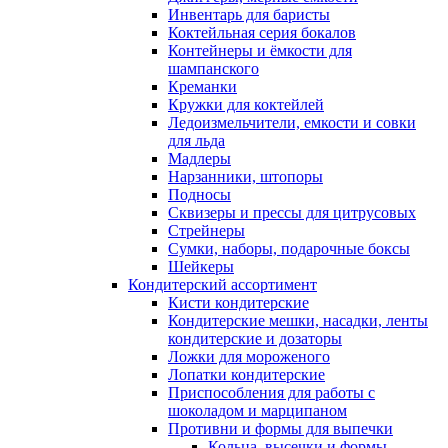
Инвентарь для баристы
Коктейльная серия бокалов
Контейнеры и ёмкости для
шампанского
Креманки
Кружки для коктейлей
Ледоизмельчители, емкости и совки
для льда
Мадлеры
Нарзанники, штопоры
Подносы
Сквизеры и прессы для цитрусовых
Стрейнеры
Сумки, наборы, подарочные боксы
Шейкеры
Кондитерский ассортимент
Кисти кондитерские
Кондитерские мешки, насадки, ленты
кондитерские и дозаторы
Ложки для мороженого
Лопатки кондитерские
Приспособления для работы с
шоколадом и марципаном
Противни и формы для выпечки
Кольца, высечки и формы