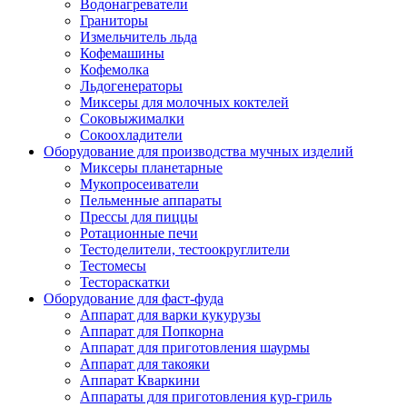
Водонагреватели
Граниторы
Измельчитель льда
Кофемашины
Кофемолка
Льдогенераторы
Миксеры для молочных коктелей
Соковыжималки
Сокоохладители
Оборудование для производства мучных изделий
Миксеры планетарные
Мукопросеиватели
Пельменные аппараты
Прессы для пиццы
Ротационные печи
Тестоделители, тестоокруглители
Тестомесы
Тестораскатки
Оборудование для фаст-фуда
Аппарат для варки кукурузы
Аппарат для Попкорна
Аппарат для приготовления шаурмы
Аппарат для такояки
Аппарат Кваркини
Аппараты для приготовления кур-гриль