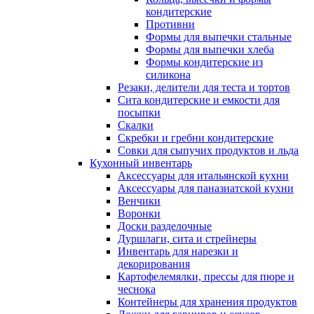
кондитерские
Противни
Формы для выпечки стальные
Формы для выпечки хлеба
Формы кондитерские из
силикона
Резаки, делители для теста и тортов
Сита кондитерские и емкости для
посыпки
Скалки
Скребки и гребни кондитерские
Совки для сыпучих продуктов и льда
Кухонный инвентарь
Аксессуары для итальянской кухни
Аксессуары для паназиатской кухни
Венчики
Воронки
Доски разделочные
Дуршлаги, сита и стрейнеры
Инвентарь для нарезки и
декорирования
Картофелемялки, прессы для пюре и
чеснока
Контейнеры для хранения продуктов