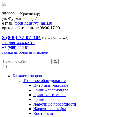
350000, г. Краснодар;
ул. Фурманова, д. 7
e-mail:
foodsindustry@mail.ru
время работы: пн-пт 08:00-17:00
8 (800) 77-07-304
(Звонок бесплатный)
+7 (909) 444-62-10
+7 (909) 444-51-09
заявка на обратный звонок
Каталог товаров
Тепловое оборудование
Витрины тепловые
Грили - саламандра
Грили контактные
Грили лавовые
Жарочные поверхности
Жарочные шкафы
Коптильни