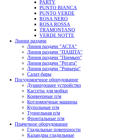
PARTY
PUNTO BIANCA
PUNTO VERDE
ROSA NERO
ROSA ROSSA
TRAMONTANO
VERDE NOTTE
Линии раздачи
Линия раздачи "АСТА"
Линия раздачи "ПАШТА"
Линия раздачи "Премьер"
Линия раздачи "Регата"
Линия раздачи "Ривьера"
Салат-бары
Посудомоечное оборудование
Душирующее устройство
Кассеты для мойки
Конвеерные п/м
Котломоечные машины
Купольные п/м
Туннельная п/м
Фронтальные п/м
Прачечное оборудование
Гладильные поверхности
Каландры гладильные