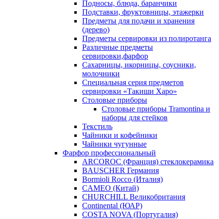
Подносы, блюда, баранчики
Подставки, фруктовницы, этажерки
Предметы для подачи и хранения
(дерево)
Предметы сервировки из полиротанга
Различные предметы
сервировки,фарфор
Сахарницы, икорницы, соусники,
молочники
Специальная серия предметов
сервировки «Такиши Харо»
Столовые приборы
Столовые приборы Trаmоntina и
наборы для стейков
Текстиль
Чайники и кофейники
Чайники чугунные
Фарфор профессиональный
ARCOROC (Франция) стеклокерамика
BAUSCHER Германия
Bormioli Rocco (Италия)
CAMEO (Китай)
CHURCHILL Великобритания
Continental (ЮАР)
COSTA NOVA (Португалия)