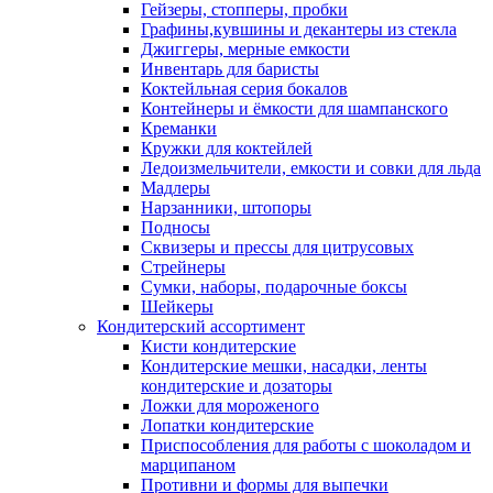
Гейзеры, стопперы, пробки
Графины,кувшины и декантеры из стекла
Джиггеры, мерные емкости
Инвентарь для баристы
Коктейльная серия бокалов
Контейнеры и ёмкости для шампанского
Креманки
Кружки для коктейлей
Ледоизмельчители, емкости и совки для льда
Мадлеры
Нарзанники, штопоры
Подносы
Сквизеры и прессы для цитрусовых
Стрейнеры
Сумки, наборы, подарочные боксы
Шейкеры
Кондитерский ассортимент
Кисти кондитерские
Кондитерские мешки, насадки, ленты
кондитерские и дозаторы
Ложки для мороженого
Лопатки кондитерские
Приспособления для работы с шоколадом и
марципаном
Противни и формы для выпечки