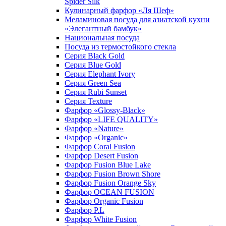
Spider Silk
Кулинарный фарфор «Ля Шеф»
Меламиновая посуда для азиатской кухни
«Элегантный бамбук»
Национальная посуда
Посуда из термостойкого стекла
Серия Black Gold
Серия Blue Gold
Серия Elephant Ivory
Серия Green Sea
Серия Rubi Sunset
Серия Texture
Фарфор «Glossy-Black»
Фарфор «LIFE QUALITY»
Фарфор «Nature»
Фарфор «Organic»
Фарфор Coral Fusion
Фарфор Desert Fusion
Фарфор Fusion Blue Lake
Фарфор Fusion Brown Shore
Фарфор Fusion Orange Sky
Фарфор OCEAN FUSION
Фарфор Organic Fusion
Фарфор P.L
Фарфор White Fusion