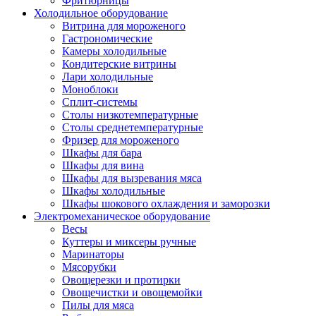
Фритюрницы
Холодильное оборудование
Витрина для мороженого
Гастрономические
Камеры холодильные
Кондитерские витрины
Лари холодильные
Моноблоки
Сплит-системы
Столы низкотемпературные
Столы среднетемпературные
Фризер для мороженого
Шкафы для бара
Шкафы для вина
Шкафы для вызревания мяса
Шкафы холодильные
Шкафы шокового охлаждения и заморозки
Электромеханическое оборудование
Весы
Куттеры и миксеры ручные
Маринаторы
Мясорубки
Овощерезки и протирки
Овощечистки и овощемойки
Пилы для мяса