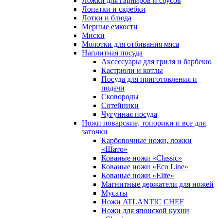
Ложки для гарниров и соусов
Лопатки и скребки
Лотки и блюда
Мерные емкости
Миски
Молотки для отбивания мяса
Наплитная посуда
Аксессуары для гриля и барбекю
Кастрюли и котлы
Посуда для приготовления и
подачи
Сковороды
Сотейники
Чугунная посуда
Ножи поварские, топорики и все для
заточки
Карбовочные ножи, ложки
«Шато»
Кованые ножи «Classic»
Кованые ножи «Eco Line»
Кованые ножи «Elite»
Магнитные держатели для ножей
Мусаты
Ножи ATLANTIC CHEF
Ножи для японской кухни