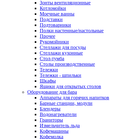
Зонты вентиляционные
Котломойки
Моечные ванны
Подставки
Подтоварники
Полки настенные/настольные
Прочее
Рукомойники
Стеллажи для посуды
Стеллажи кухонные
Стол-тумба
Столы производственные
Тележки
Тележки - шпильки
Шкафы
Ящики для открытых столов
Оборудование для бара
Аппараты для горячих напитков
Барные станции, модули
Блендеры
Водонагреватели
Граниторы
Измельчитель льда
Кофемашины
Кофемолка