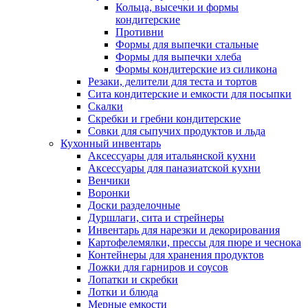
Кольца, высечки и формы
кондитерские
Противни
Формы для выпечки стальные
Формы для выпечки хлеба
Формы кондитерские из силикона
Резаки, делители для теста и тортов
Сита кондитерские и емкости для посыпки
Скалки
Скребки и гребни кондитерские
Совки для сыпучих продуктов и льда
Кухонный инвентарь
Аксессуары для итальянской кухни
Аксессуары для паназиатской кухни
Венчики
Воронки
Доски разделочные
Дуршлаги, сита и стрейнеры
Инвентарь для нарезки и декорирования
Картофелемялки, прессы для пюре и чеснока
Контейнеры для хранения продуктов
Ложки для гарниров и соусов
Лопатки и скребки
Лотки и блюда
Мерные емкости