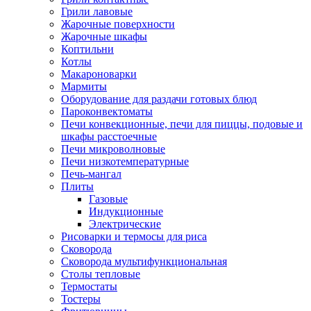
Грили лавовые
Жарочные поверхности
Жарочные шкафы
Коптильни
Котлы
Макароноварки
Мармиты
Оборудование для раздачи готовых блюд
Пароконвектоматы
Печи конвекционные, печи для пиццы, подовые и
шкафы расстоечные
Печи микроволновые
Печи низкотемпературные
Печь-мангал
Плиты
Газовые
Индукционные
Электрические
Рисоварки и термосы для риса
Сковорода
Сковорода мультифункциональная
Столы тепловые
Термостаты
Тостеры