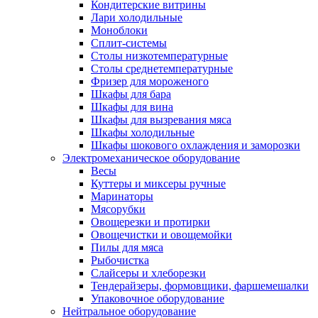
Кондитерские витрины
Лари холодильные
Моноблоки
Сплит-системы
Столы низкотемпературные
Столы среднетемпературные
Фризер для мороженого
Шкафы для бара
Шкафы для вина
Шкафы для вызревания мяса
Шкафы холодильные
Шкафы шокового охлаждения и заморозки
Электромеханическое оборудование
Весы
Куттеры и миксеры ручные
Маринаторы
Мясорубки
Овощерезки и протирки
Овощечистки и овощемойки
Пилы для мяса
Рыбочистка
Слайсеры и хлеборезки
Тендерайзеры, формовщики, фаршемешалки
Упаковочное оборудование
Нейтральное оборудование