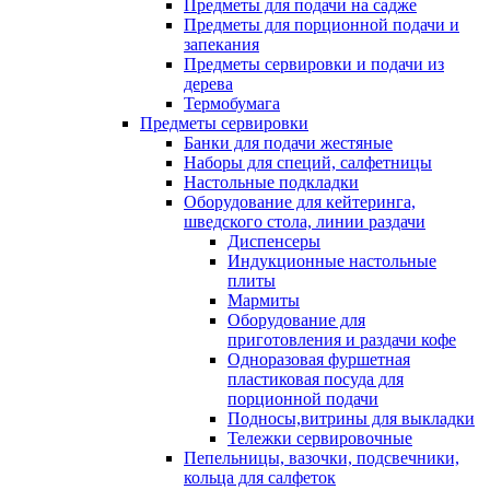
Предметы для подачи на садже
Предметы для порционной подачи и
запекания
Предметы сервировки и подачи из
дерева
Термобумага
Предметы сервировки
Банки для подачи жестяные
Наборы для специй, салфетницы
Настольные подкладки
Оборудование для кейтеринга,
шведского стола, линии раздачи
Диспенсеры
Индукционные настольные
плиты
Мармиты
Оборудование для
приготовления и раздачи кофе
Одноразовая фуршетная
пластиковая посуда для
порционной подачи
Подносы,витрины для выкладки
Тележки сервировочные
Пепельницы, вазочки, подсвечники,
кольца для салфеток