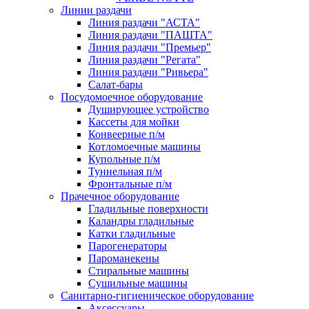
Линии раздачи
Линия раздачи "АСТА"
Линия раздачи "ПАШТА"
Линия раздачи "Премьер"
Линия раздачи "Регата"
Линия раздачи "Ривьера"
Салат-бары
Посудомоечное оборудование
Душирующее устройство
Кассеты для мойки
Конвеерные п/м
Котломоечные машины
Купольные п/м
Туннельная п/м
Фронтальные п/м
Прачечное оборудование
Гладильные поверхности
Каландры гладильные
Катки гладильные
Парогенераторы
Пароманекены
Стиральные машины
Сушильные машины
Санитарно-гигиеническое оборудование
Аксессуары