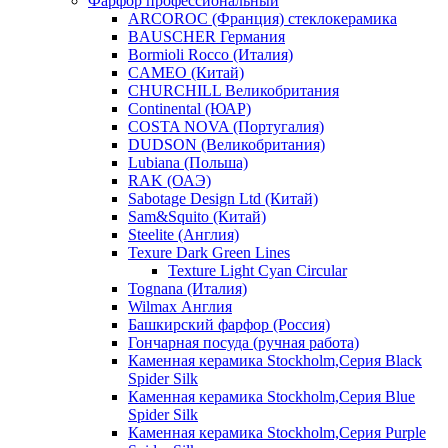
Фарфор профессиональный
ARCOROC (Франция) стеклокерамика
BAUSCHER Германия
Bormioli Rocco (Италия)
CAMEO (Китай)
CHURCHILL Великобритания
Continental (ЮАР)
COSTA NOVA (Португалия)
DUDSON (Великобритания)
Lubiana (Польша)
RAK (ОАЭ)
Sabotage Design Ltd (Китай)
Sam&Squito (Китай)
Steelite (Англия)
Texure Dark Green Lines
Texture Light Cyan Circular
Tognana (Италия)
Wilmax Англия
Башкирский фарфор (Россия)
Гончарная посуда (ручная работа)
Каменная керамика Stockholm,Серия Black
Spider Silk
Каменная керамика Stockholm,Серия Blue
Spider Silk
Каменная керамика Stockholm,Серия Purple