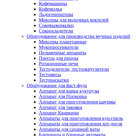
Кофемашины
Кофемолка
Льдогенераторы
Миксеры для молочных коктелей
Соковыжималки
Сокоохладители
Оборудование для производства мучных изделий
Миксеры планетарные
Мукопросеиватели
Пельменные аппараты
Прессы для пиццы
Ротационные печи
Тестоделители, тестоокруглители
Тестомесы
Тестораскатки
Оборудование для фаст-фуда
Аппарат для варки кукурузы
Аппарат для Попкорна
Аппарат для приготовления шаурмы
Аппарат для такояки
Аппарат Кваркини
Аппараты для приготовления кур-гриль
Аппараты для приготовления хот-догов
Аппараты для сахарной ваты
Блинницы и блинные автоматы