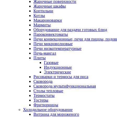
Жарочные поверхности
Жарочные шкафы
Коптильни
Котлы
Макароноварки
Мармиты
Оборудование для раздачи готовых блюд
Пароконвектоматы
Печи конвекционные, печи для пиццы, подов
Печи микроволновые
Печи низкотемпературные
Печь-мангал
Плиты
Газовые
Индукционные
Электрические
Рисоварки и термосы для риса
Сковорода
Сковорода мультифункциональная
Столы тепловые
Термостаты
Тостеры
Фритюрницы
Холодильное оборудование
Витрина для мороженого