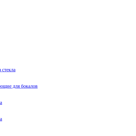
 стекла
яющие для бокалов
а
а