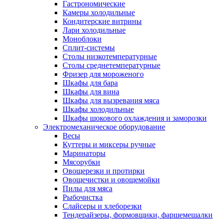
Гастрономические
Камеры холодильные
Кондитерские витрины
Лари холодильные
Моноблоки
Сплит-системы
Столы низкотемпературные
Столы среднетемпературные
Фризер для мороженого
Шкафы для бара
Шкафы для вина
Шкафы для вызревания мяса
Шкафы холодильные
Шкафы шокового охлаждения и заморозки
Электромеханическое оборудование
Весы
Куттеры и миксеры ручные
Маринаторы
Мясорубки
Овощерезки и протирки
Овощечистки и овощемойки
Пилы для мяса
Рыбочистка
Слайсеры и хлеборезки
Тендерайзеры, формовщики, фаршемешалки