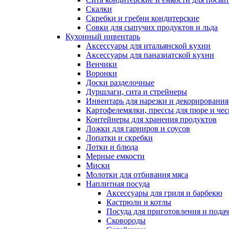
Скалки
Скребки и гребни кондитерские
Совки для сыпучих продуктов и льда
Кухонный инвентарь
Аксессуары для итальянской кухни
Аксессуары для паназиатской кухни
Венчики
Воронки
Доски разделочные
Дуршлаги, сита и стрейнеры
Инвентарь для нарезки и декорирования
Картофелемялки, прессы для пюре и чес
Контейнеры для хранения продуктов
Ложки для гарниров и соусов
Лопатки и скребки
Лотки и блюда
Мерные емкости
Миски
Молотки для отбивания мяса
Наплитная посуда
Аксессуары для гриля и барбекю
Кастрюли и котлы
Посуда для приготовления и пода
Сковороды