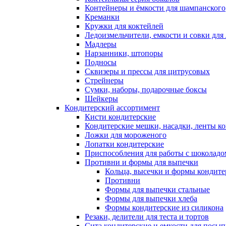
Контейнеры и ёмкости для шампанского
Креманки
Кружки для коктейлей
Ледоизмельчители, емкости и совки для 
Мадлеры
Нарзанники, штопоры
Подносы
Сквизеры и прессы для цитрусовых
Стрейнеры
Сумки, наборы, подарочные боксы
Шейкеры
Кондитерский ассортимент
Кисти кондитерские
Кондитерские мешки, насадки, ленты ко
Ложки для мороженого
Лопатки кондитерские
Приспособления для работы с шоколад
Противни и формы для выпечки
Кольца, высечки и формы кондите
Противни
Формы для выпечки стальные
Формы для выпечки хлеба
Формы кондитерские из силикона
Резаки, делители для теста и тортов
Сита кондитерские и емкости для посы