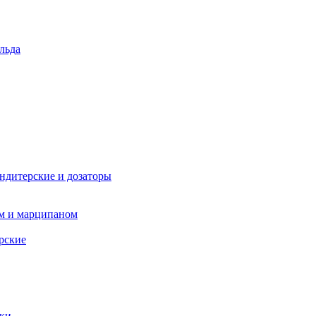
льда
ндитерские и дозаторы
ом и марципаном
рские
пки