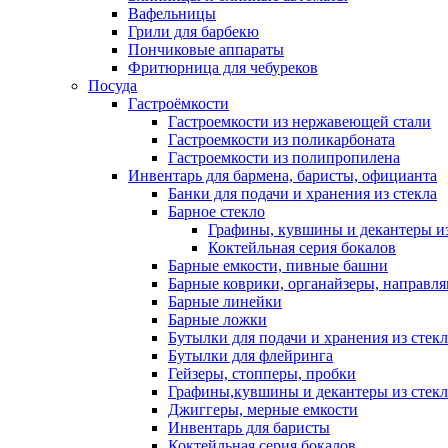
Вафельницы
Грили для барбекю
Пончиковые аппараты
Фритюрница для чебуреков
Посуда
Гастроёмкости
Гастроемкости из нержавеющей стали
Гастроемкости из поликарбоната
Гастроемкости из полипропилена
Инвентарь для бармена, баристы, официанта
Банки для подачи и хранения из стекла
Барное стекло
Графины, кувшины и декантеры из
Коктейльная серия бокалов
Барные емкости, пивные башни
Барные коврики, органайзеры, направл
Барные линейки
Барные ложки
Бутылки для подачи и хранения из стекл
Бутылки для флейринга
Гейзеры, стопперы, пробки
Графины,кувшины и декантеры из стекл
Джиггеры, мерные емкости
Инвентарь для баристы
Коктейльная серия бокалов