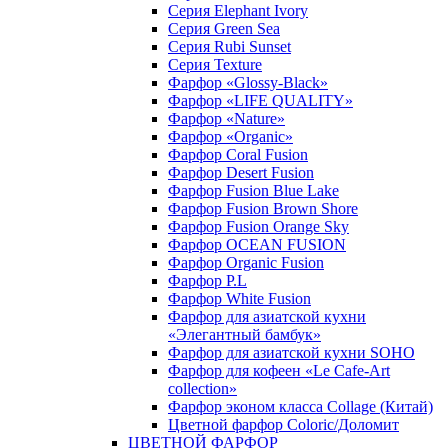
Серия Elephant Ivory
Серия Green Sea
Серия Rubi Sunset
Серия Texture
Фарфор «Glossy-Black»
Фарфор «LIFE QUALITY»
Фарфор «Nature»
Фарфор «Organic»
Фарфор Coral Fusion
Фарфор Desert Fusion
Фарфор Fusion Blue Lake
Фарфор Fusion Brown Shore
Фарфор Fusion Orange Sky
Фарфор OCEAN FUSION
Фарфор Organic Fusion
Фарфор P.L
Фарфор White Fusion
Фарфор для азиатской кухни
«Элегантный бамбук»
Фарфор для азиатской кухни SOHO
Фарфор для кофеен «Le Cafe-Art
collection»
Фарфор эконом класса Collage (Китай)
Цветной фарфор Coloric/Доломит
ЦВЕТНОЙ ФАРФОР