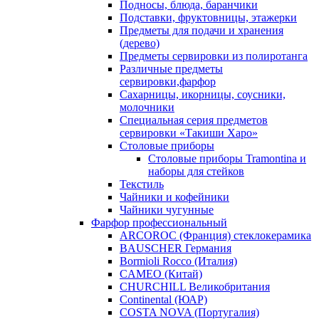
Подносы, блюда, баранчики
Подставки, фруктовницы, этажерки
Предметы для подачи и хранения
(дерево)
Предметы сервировки из полиротанга
Различные предметы
сервировки,фарфор
Сахарницы, икорницы, соусники,
молочники
Специальная серия предметов
сервировки «Такиши Харо»
Столовые приборы
Столовые приборы Trаmоntina и
наборы для стейков
Текстиль
Чайники и кофейники
Чайники чугунные
Фарфор профессиональный
ARCOROC (Франция) стеклокерамика
BAUSCHER Германия
Bormioli Rocco (Италия)
CAMEO (Китай)
CHURCHILL Великобритания
Continental (ЮАР)
COSTA NOVA (Португалия)