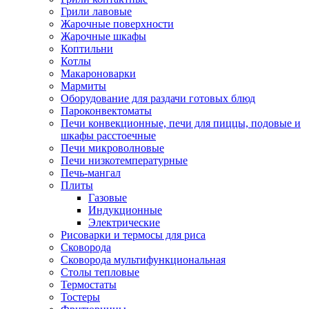
Грили лавовые
Жарочные поверхности
Жарочные шкафы
Коптильни
Котлы
Макароноварки
Мармиты
Оборудование для раздачи готовых блюд
Пароконвектоматы
Печи конвекционные, печи для пиццы, подовые и
шкафы расстоечные
Печи микроволновые
Печи низкотемпературные
Печь-мангал
Плиты
Газовые
Индукционные
Электрические
Рисоварки и термосы для риса
Сковорода
Сковорода мультифункциональная
Столы тепловые
Термостаты
Тостеры