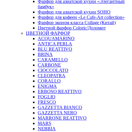
Фарфор для азиатской кухни «Элегантный
бамбук»
Фарфор для азиатской кухни SOHO
Фарфор для кофеен «Le Cafe-Art collection»
Фарфор эконом класса Collage (Китай)
Цветной фарфор Coloric/Доломит
ЦВЕТНОЙ ФАРФОР
ACQUAMARINO
ANTICA PERLA
BLU REATTIVO
BRINA
CARAMELLO
CARBONE
CIOCCOLATO
CLEOPATRA
CORALLO
ENIGMA
ERBOSO REATTIVO
FOGLIO
FRESCO
GAZZETTA BIANCO
GAZZETTA NERO
MARRONE REATTIVO
MARS
NEBBIA