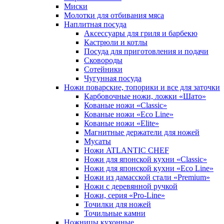
Миски
Молотки для отбивания мяса
Наплитная посуда
Аксессуары для гриля и барбекю
Кастрюли и котлы
Посуда для приготовления и подачи
Сковороды
Сотейники
Чугунная посуда
Ножи поварские, топорики и все для заточки
Карбовочные ножи, ложки «Шато»
Кованые ножи «Classic»
Кованые ножи «Eco Line»
Кованые ножи «Elite»
Магнитные держатели для ножей
Мусаты
Ножи ATLANTIC CHEF
Ножи для японской кухни «Classic»
Ножи для японской кухни «Eco Line»
Ножи из дамасской стали «Premium»
Ножи с деревянной ручкой
Ножи, серия «Pro-Line»
Точилки для ножей
Точильные камни
Ножницы кухонные