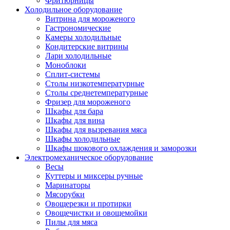
Фритюрницы
Холодильное оборудование
Витрина для мороженого
Гастрономические
Камеры холодильные
Кондитерские витрины
Лари холодильные
Моноблоки
Сплит-системы
Столы низкотемпературные
Столы среднетемпературные
Фризер для мороженого
Шкафы для бара
Шкафы для вина
Шкафы для вызревания мяса
Шкафы холодильные
Шкафы шокового охлаждения и заморозки
Электромеханическое оборудование
Весы
Куттеры и миксеры ручные
Маринаторы
Мясорубки
Овощерезки и протирки
Овощечистки и овощемойки
Пилы для мяса