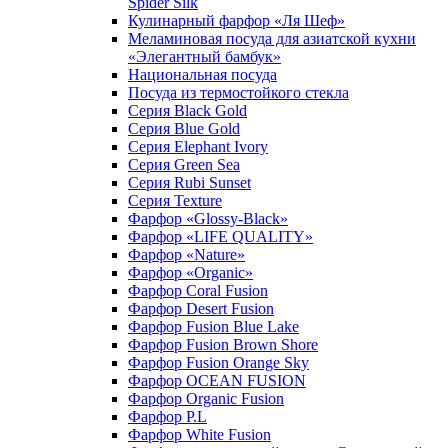
Spider Silk
Кулинарный фарфор «Ля Шеф»
Меламиновая посуда для азиатской кухни
«Элегантный бамбук»
Национальная посуда
Посуда из термостойкого стекла
Серия Black Gold
Серия Blue Gold
Серия Elephant Ivory
Серия Green Sea
Серия Rubi Sunset
Серия Texture
Фарфор «Glossy-Black»
Фарфор «LIFE QUALITY»
Фарфор «Nature»
Фарфор «Organic»
Фарфор Coral Fusion
Фарфор Desert Fusion
Фарфор Fusion Blue Lake
Фарфор Fusion Brown Shore
Фарфор Fusion Orange Sky
Фарфор OCEAN FUSION
Фарфор Organic Fusion
Фарфор P.L
Фарфор White Fusion