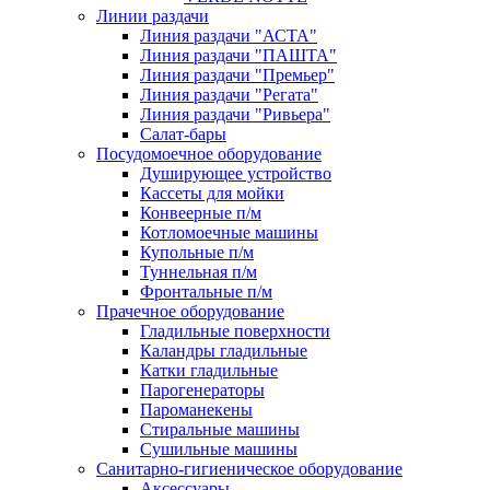
Линии раздачи
Линия раздачи "АСТА"
Линия раздачи "ПАШТА"
Линия раздачи "Премьер"
Линия раздачи "Регата"
Линия раздачи "Ривьера"
Салат-бары
Посудомоечное оборудование
Душирующее устройство
Кассеты для мойки
Конвеерные п/м
Котломоечные машины
Купольные п/м
Туннельная п/м
Фронтальные п/м
Прачечное оборудование
Гладильные поверхности
Каландры гладильные
Катки гладильные
Парогенераторы
Пароманекены
Стиральные машины
Сушильные машины
Санитарно-гигиеническое оборудование
Аксессуары