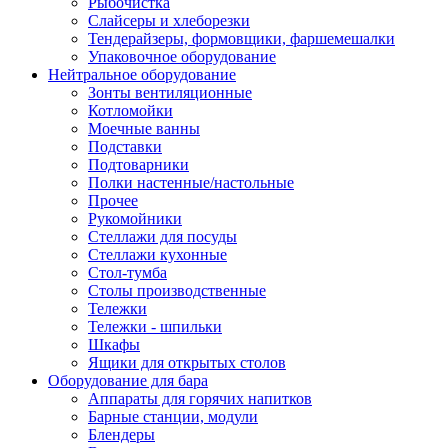
Рыбочистка
Слайсеры и хлеборезки
Тендерайзеры, формовщики, фаршемешалки
Упаковочное оборудование
Нейтральное оборудование
Зонты вентиляционные
Котломойки
Моечные ванны
Подставки
Подтоварники
Полки настенные/настольные
Прочее
Рукомойники
Стеллажи для посуды
Стеллажи кухонные
Стол-тумба
Столы производственные
Тележки
Тележки - шпильки
Шкафы
Ящики для открытых столов
Оборудование для бара
Аппараты для горячих напитков
Барные станции, модули
Блендеры