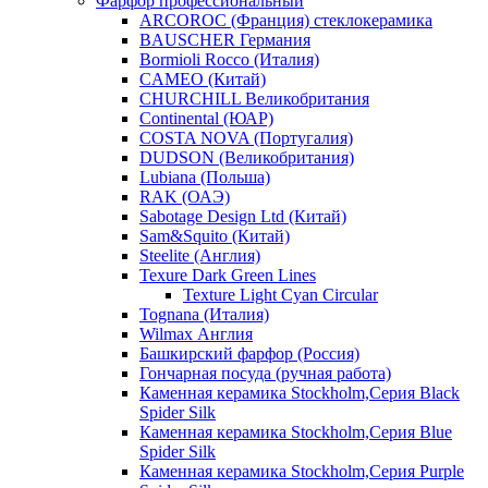
Фарфор профессиональный
ARCOROC (Франция) стеклокерамика
BAUSCHER Германия
Bormioli Rocco (Италия)
CAMEO (Китай)
CHURCHILL Великобритания
Continental (ЮАР)
COSTA NOVA (Португалия)
DUDSON (Великобритания)
Lubiana (Польша)
RAK (ОАЭ)
Sabotage Design Ltd (Китай)
Sam&Squito (Китай)
Steelite (Англия)
Texure Dark Green Lines
Texture Light Cyan Circular
Tognana (Италия)
Wilmax Англия
Башкирский фарфор (Россия)
Гончарная посуда (ручная работа)
Каменная керамика Stockholm,Серия Black
Spider Silk
Каменная керамика Stockholm,Серия Blue
Spider Silk
Каменная керамика Stockholm,Серия Purple