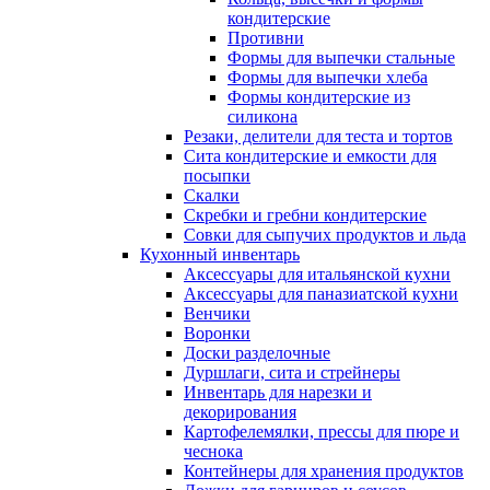
кондитерские
Противни
Формы для выпечки стальные
Формы для выпечки хлеба
Формы кондитерские из
силикона
Резаки, делители для теста и тортов
Сита кондитерские и емкости для
посыпки
Скалки
Скребки и гребни кондитерские
Совки для сыпучих продуктов и льда
Кухонный инвентарь
Аксессуары для итальянской кухни
Аксессуары для паназиатской кухни
Венчики
Воронки
Доски разделочные
Дуршлаги, сита и стрейнеры
Инвентарь для нарезки и
декорирования
Картофелемялки, прессы для пюре и
чеснока
Контейнеры для хранения продуктов