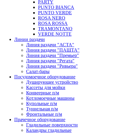
PARTY
PUNTO BIANCA
PUNTO VERDE
ROSA NERO
ROSA ROSSA
TRAMONTANO
VERDE NOTTE
Линии раздачи
Линия раздачи "АСТА"
Линия раздачи "ПАШТА"
Линия раздачи "Премьер"
Линия раздачи "Регата"
Линия раздачи "Ривьера"
Салат-бары
Посудомоечное оборудование
Душирующее устройство
Кассеты для мойки
Конвеерные п/м
Котломоечные машины
Купольные п/м
Туннельная п/м
Фронтальные п/м
Прачечное оборудование
Гладильные поверхности
Каландры гладильные