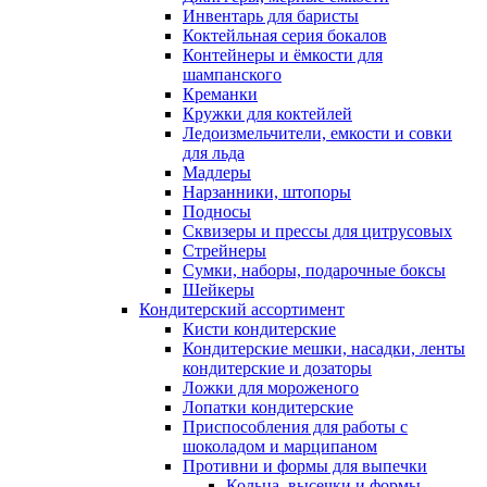
Инвентарь для баристы
Коктейльная серия бокалов
Контейнеры и ёмкости для
шампанского
Креманки
Кружки для коктейлей
Ледоизмельчители, емкости и совки
для льда
Мадлеры
Нарзанники, штопоры
Подносы
Сквизеры и прессы для цитрусовых
Стрейнеры
Сумки, наборы, подарочные боксы
Шейкеры
Кондитерский ассортимент
Кисти кондитерские
Кондитерские мешки, насадки, ленты
кондитерские и дозаторы
Ложки для мороженого
Лопатки кондитерские
Приспособления для работы с
шоколадом и марципаном
Противни и формы для выпечки
Кольца, высечки и формы