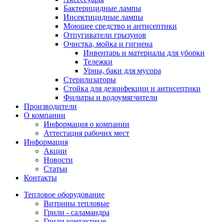
Бактерицидные лампы
Инсектицидные лампы
Моющее средство и антисептики
Отпугиватели грызунов
Очистка, мойка и гигиена
Инвентарь и материалы для уборки
Тележки
Урны, баки для мусора
Стерилизаторы
Стойка для дезинфекции и антисептики
Фильтры и водоумягчители
Производители
О компании
Информация о компании
Аттестация рабочих мест
Информация
Акции
Новости
Статьи
Контакты
Тепловое оборудование
Витрины тепловые
Грили - саламандра
Грили контактные