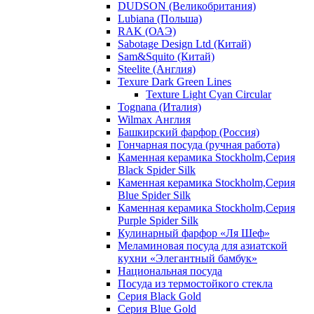
DUDSON (Великобритания)
Lubiana (Польша)
RAK (ОАЭ)
Sabotage Design Ltd (Китай)
Sam&Squito (Китай)
Steelite (Англия)
Texure Dark Green Lines
Texture Light Cyan Circular
Tognana (Италия)
Wilmax Англия
Башкирский фарфор (Россия)
Гончарная посуда (ручная работа)
Каменная керамика Stockholm,Серия
Black Spider Silk
Каменная керамика Stockholm,Серия
Blue Spider Silk
Каменная керамика Stockholm,Серия
Purple Spider Silk
Кулинарный фарфор «Ля Шеф»
Меламиновая посуда для азиатской
кухни «Элегантный бамбук»
Национальная посуда
Посуда из термостойкого стекла
Серия Black Gold
Серия Blue Gold