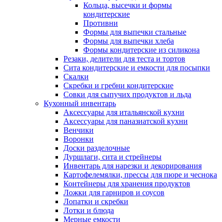
Кольца, высечки и формы
кондитерские
Противни
Формы для выпечки стальные
Формы для выпечки хлеба
Формы кондитерские из силикона
Резаки, делители для теста и тортов
Сита кондитерские и емкости для посыпки
Скалки
Скребки и гребни кондитерские
Совки для сыпучих продуктов и льда
Кухонный инвентарь
Аксессуары для итальянской кухни
Аксессуары для паназиатской кухни
Венчики
Воронки
Доски разделочные
Дуршлаги, сита и стрейнеры
Инвентарь для нарезки и декорирования
Картофелемялки, прессы для пюре и чеснока
Контейнеры для хранения продуктов
Ложки для гарниров и соусов
Лопатки и скребки
Лотки и блюда
Мерные емкости