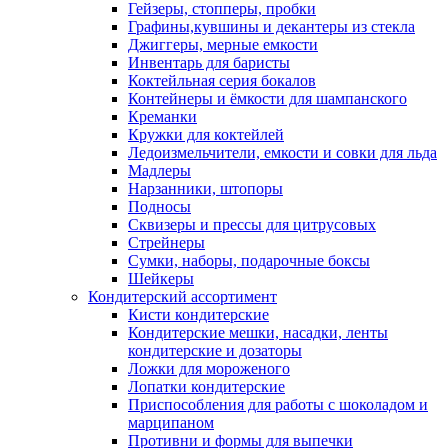
Гейзеры, стопперы, пробки
Графины,кувшины и декантеры из стекла
Джиггеры, мерные емкости
Инвентарь для баристы
Коктейльная серия бокалов
Контейнеры и ёмкости для шампанского
Креманки
Кружки для коктейлей
Ледоизмельчители, емкости и совки для льда
Мадлеры
Нарзанники, штопоры
Подносы
Сквизеры и прессы для цитрусовых
Стрейнеры
Сумки, наборы, подарочные боксы
Шейкеры
Кондитерский ассортимент
Кисти кондитерские
Кондитерские мешки, насадки, ленты
кондитерские и дозаторы
Ложки для мороженого
Лопатки кондитерские
Приспособления для работы с шоколадом и
марципаном
Противни и формы для выпечки