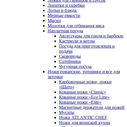
Ложки для гарниров и соусов
Лопатки и скребки
Лотки и блюда
Мерные емкости
Миски
Молотки для отбивания мяса
Наплитная посуда
Аксессуары для гриля и барбекю
Кастрюли и котлы
Посуда для приготовления и
подачи
Сковороды
Сотейники
Чугунная посуда
Ножи поварские, топорики и все для
заточки
Карбовочные ножи, ложки
«Шато»
Кованые ножи «Classic»
Кованые ножи «Eco Line»
Кованые ножи «Elite»
Магнитные держатели для ножей
Мусаты
Ножи ATLANTIC CHEF
Ножи для японской кухни