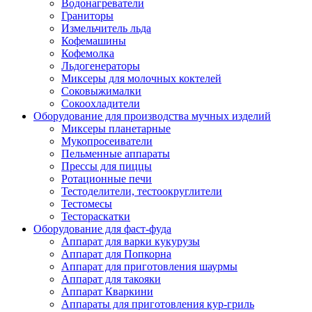
Водонагреватели
Граниторы
Измельчитель льда
Кофемашины
Кофемолка
Льдогенераторы
Миксеры для молочных коктелей
Соковыжималки
Сокоохладители
Оборудование для производства мучных изделий
Миксеры планетарные
Мукопросеиватели
Пельменные аппараты
Прессы для пиццы
Ротационные печи
Тестоделители, тестоокруглители
Тестомесы
Тестораскатки
Оборудование для фаст-фуда
Аппарат для варки кукурузы
Аппарат для Попкорна
Аппарат для приготовления шаурмы
Аппарат для такояки
Аппарат Кваркини
Аппараты для приготовления кур-гриль