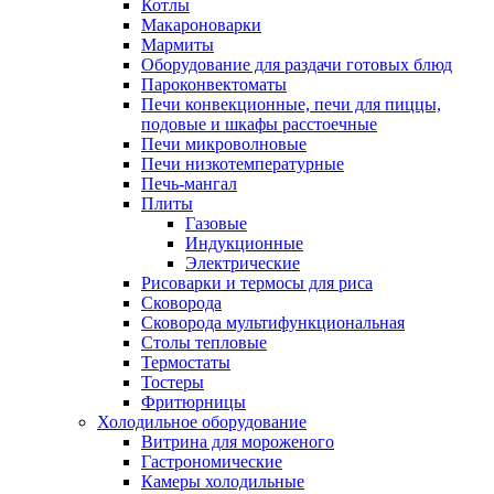
Котлы
Макароноварки
Мармиты
Оборудование для раздачи готовых блюд
Пароконвектоматы
Печи конвекционные, печи для пиццы,
подовые и шкафы расстоечные
Печи микроволновые
Печи низкотемпературные
Печь-мангал
Плиты
Газовые
Индукционные
Электрические
Рисоварки и термосы для риса
Сковорода
Сковорода мультифункциональная
Столы тепловые
Термостаты
Тостеры
Фритюрницы
Холодильное оборудование
Витрина для мороженого
Гастрономические
Камеры холодильные