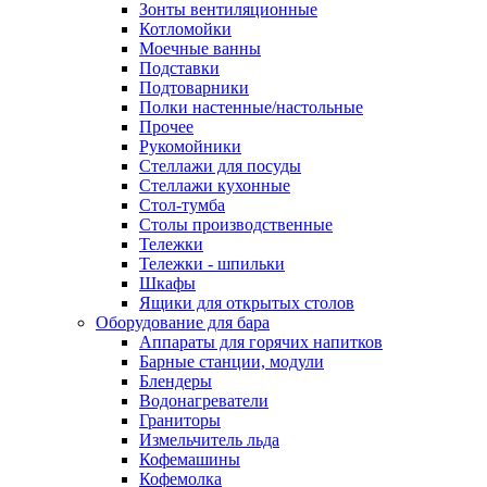
Зонты вентиляционные
Котломойки
Моечные ванны
Подставки
Подтоварники
Полки настенные/настольные
Прочее
Рукомойники
Стеллажи для посуды
Стеллажи кухонные
Стол-тумба
Столы производственные
Тележки
Тележки - шпильки
Шкафы
Ящики для открытых столов
Оборудование для бара
Аппараты для горячих напитков
Барные станции, модули
Блендеры
Водонагреватели
Граниторы
Измельчитель льда
Кофемашины
Кофемолка