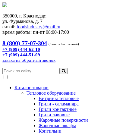
350000, г. Краснодар;
ул. Фурманова, д. 7
e-mail:
foodsindustry@mail.ru
время работы: пн-пт 08:00-17:00
8 (800) 77-07-304
(Звонок бесплатный)
+7 (909) 444-62-10
+7 (909) 444-51-09
заявка на обратный звонок
Каталог товаров
Тепловое оборудование
Витрины тепловые
Грили - саламандра
Грили контактные
Грили лавовые
Жарочные поверхности
Жарочные шкафы
Коптильни