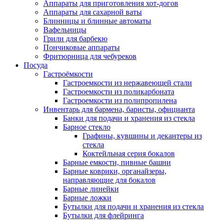
Аппараты для приготовления хот-догов
Аппараты для сахарной ваты
Блинницы и блинные автоматы
Вафельницы
Грили для барбекю
Пончиковые аппараты
Фритюрница для чебуреков
Посуда
Гастроёмкости
Гастроемкости из нержавеющей стали
Гастроемкости из поликарбоната
Гастроемкости из полипропилена
Инвентарь для бармена, баристы, официанта
Банки для подачи и хранения из стекла
Барное стекло
Графины, кувшины и декантеры из
стекла
Коктейльная серия бокалов
Барные емкости, пивные башни
Барные коврики, органайзеры,
направляющие для бокалов
Барные линейки
Барные ложки
Бутылки для подачи и хранения из стекла
Бутылки для флейринга