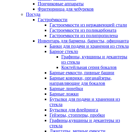
Пончиковые аппараты
Фритюрница для чебуреков
Посуда
Гастроёмкости
Гастроемкости из нержавеющей стали
Гастроемкости из поликарбоната
Гастроемкости из полипропилена
Инвентарь для бармена, баристы, официанта
Банки для подачи и хранения из стекла
Барное стекло
Графины, кувшины и декантеры
из стекла
Коктейльная серия бокалов
Барные емкости, пивные башни
Барные коврики, органайзеры,
направляющие для бокалов
Барные линейки
Барные ложки
Бутылки для подачи и хранения из
стекла
Бутылки для флейринга
Гейзеры, стопперы, пробки
Графины,кувшины и декантеры из
стекла
Джиггеры, мерные емкости