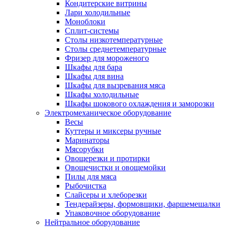
Кондитерские витрины
Лари холодильные
Моноблоки
Сплит-системы
Столы низкотемпературные
Столы среднетемпературные
Фризер для мороженого
Шкафы для бара
Шкафы для вина
Шкафы для вызревания мяса
Шкафы холодильные
Шкафы шокового охлаждения и заморозки
Электромеханическое оборудование
Весы
Куттеры и миксеры ручные
Маринаторы
Мясорубки
Овощерезки и протирки
Овощечистки и овощемойки
Пилы для мяса
Рыбочистка
Слайсеры и хлеборезки
Тендерайзеры, формовщики, фаршемешалки
Упаковочное оборудование
Нейтральное оборудование