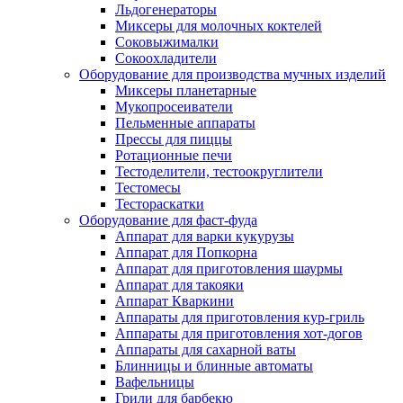
Льдогенераторы
Миксеры для молочных коктелей
Соковыжималки
Сокоохладители
Оборудование для производства мучных изделий
Миксеры планетарные
Мукопросеиватели
Пельменные аппараты
Прессы для пиццы
Ротационные печи
Тестоделители, тестоокруглители
Тестомесы
Тестораскатки
Оборудование для фаст-фуда
Аппарат для варки кукурузы
Аппарат для Попкорна
Аппарат для приготовления шаурмы
Аппарат для такояки
Аппарат Кваркини
Аппараты для приготовления кур-гриль
Аппараты для приготовления хот-догов
Аппараты для сахарной ваты
Блинницы и блинные автоматы
Вафельницы
Грили для барбекю