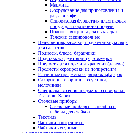
Мармиты
Оборудование для приготовления и
раздачи кофе
Одноразовая фуршетная пластиковая
посуда для порционной подачи
Подносы,витрины для выкладки
Тележки сервировочные
Пепельницы, вазочки, подсвечники, кольца
для салфеток
Подносы, блюда, баранчики
Подставки, фруктовницы, этажерки
Предметы для подачи и хранения (дерево)
Предметы сервировки из полиротанга
Различные предметы сервировки,фарфор
Сахарницы, икорницы, соусники,
молочники
Специальная серия предметов сервировки
«Такиши Харо»
Столовые приборы
Столовые приборы Trаmоntina и
наборы для стейков
Текстиль
Чайники и кофейники
Чайники чугунные