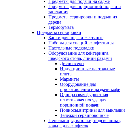
Предметы для подачи на садже
Предметы для порционной подачи и
запекания
Предметы сервировки и подачи из
дерева
Термобумага
Предметы сервировки
Банки для подачи жестяные
Наборы для специй, салфетницы
Настольные подкладки
Оборудование для кейтеринга,
шведского стола, линии раздачи
Диспенсеры
Индукционные настольные
плиты
Мармиты
Оборудование для
приготовления и раздачи кофе
Одноразовая фуршетная
пластиковая посуда для
порционной подачи
Подносы,витрины для выкладки
Тележки сервировочные
Пепельницы, вазочки, подсвечники,
кольца для салфеток