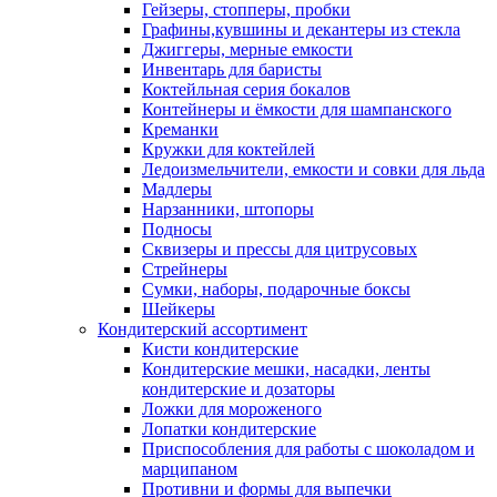
Гейзеры, стопперы, пробки
Графины,кувшины и декантеры из стекла
Джиггеры, мерные емкости
Инвентарь для баристы
Коктейльная серия бокалов
Контейнеры и ёмкости для шампанского
Креманки
Кружки для коктейлей
Ледоизмельчители, емкости и совки для льда
Мадлеры
Нарзанники, штопоры
Подносы
Сквизеры и прессы для цитрусовых
Стрейнеры
Сумки, наборы, подарочные боксы
Шейкеры
Кондитерский ассортимент
Кисти кондитерские
Кондитерские мешки, насадки, ленты
кондитерские и дозаторы
Ложки для мороженого
Лопатки кондитерские
Приспособления для работы с шоколадом и
марципаном
Противни и формы для выпечки