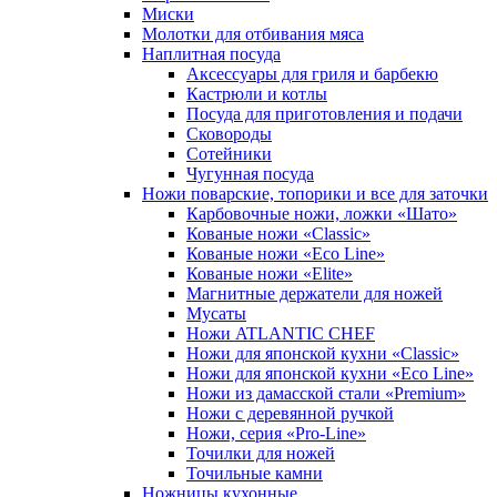
Миски
Молотки для отбивания мяса
Наплитная посуда
Аксессуары для гриля и барбекю
Кастрюли и котлы
Посуда для приготовления и подачи
Сковороды
Сотейники
Чугунная посуда
Ножи поварские, топорики и все для заточки
Карбовочные ножи, ложки «Шато»
Кованые ножи «Classic»
Кованые ножи «Eco Line»
Кованые ножи «Elite»
Магнитные держатели для ножей
Мусаты
Ножи ATLANTIC CHEF
Ножи для японской кухни «Classic»
Ножи для японской кухни «Eco Line»
Ножи из дамасской стали «Premium»
Ножи с деревянной ручкой
Ножи, серия «Pro-Line»
Точилки для ножей
Точильные камни
Ножницы кухонные