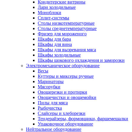
Кондитерские витрины
Лари холодильные
Моноблоки
Сплит-системы
Столы низкотемпературные
Столы среднетемпературные
Фризер для мороженого
Шкафы для бара
Шкафы для вина
Шкафы для вызревания мяса
Шкафы холодильные
Шкафы шокового охлаждения и заморозки
Электромеханическое оборудование
Весы
Куттеры и миксеры ручные
Маринаторы
Мясорубки
Овощерезки и протирки
Овощечистки и овощемойки
Пилы для мяса
Рыбочистка
Слайсеры и хлеборезки
Тендерайзеры, формовщики, фаршемешалки
Упаковочное оборудование
Нейтральное оборудование