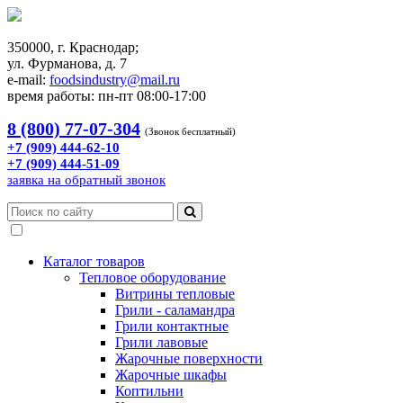
350000, г. Краснодар;
ул. Фурманова, д. 7
e-mail:
foodsindustry@mail.ru
время работы: пн-пт 08:00-17:00
8 (800) 77-07-304
(Звонок бесплатный)
+7 (909) 444-62-10
+7 (909) 444-51-09
заявка на обратный звонок
Каталог товаров
Тепловое оборудование
Витрины тепловые
Грили - саламандра
Грили контактные
Грили лавовые
Жарочные поверхности
Жарочные шкафы
Коптильни