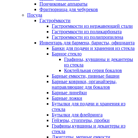
Пончиковые аппараты
Фритюрница для чебуреков
Посуда
Гастроёмкости
Гастроемкости из нержавеющей стали
Гастроемкости из поликарбоната
Гастроемкости из полипропилена
Инвентарь для бармена, баристы, официанта
Банки для подачи и хранения из стекла
Барное стекло
Графины, кувшины и декантеры
из стекла
Коктейльная серия бокалов
Барные емкости, пивные башни
Барные коврики, органайзеры,
направляющие для бокалов
Барные линейки
Барные ложки
Бутылки для подачи и хранения из
стекла
Бутылки для флейринга
Гейзеры, стопперы, пробки
Графины,кувшины и декантеры из
стекла
Джиггеры, мерные емкости