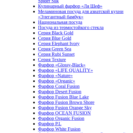
Spider Silk
Кулинарный фарфор «Ля Шеф»
Меламиновая посуда для азиатской кухни
«Элегантный бамбук»
Национальная посуда
Посуда из термостойкого стекла
Серия Black Gold
Серия Blue Gold
Серия Elephant Ivory
Серия Green Sea
Серия Rubi Sunset
Серия Texture
Фарфор «Glossy-Black»
Фарфор «LIFE QUALITY»
Фарфор «Nature»
Фарфор «Organic»
Фарфор Coral Fusion
Фарфор Desert Fusion
Фарфор Fusion Blue Lake
Фарфор Fusion Brown Shore
Фарфор Fusion Orange Sky
Фарфор OCEAN FUSION
Фарфор Organic Fusion
Фарфор P.L
Фарфор White Fusion