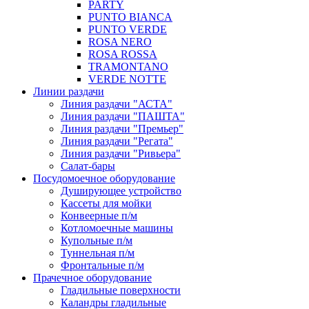
PARTY
PUNTO BIANCA
PUNTO VERDE
ROSA NERO
ROSA ROSSA
TRAMONTANO
VERDE NOTTE
Линии раздачи
Линия раздачи "АСТА"
Линия раздачи "ПАШТА"
Линия раздачи "Премьер"
Линия раздачи "Регата"
Линия раздачи "Ривьера"
Салат-бары
Посудомоечное оборудование
Душирующее устройство
Кассеты для мойки
Конвеерные п/м
Котломоечные машины
Купольные п/м
Туннельная п/м
Фронтальные п/м
Прачечное оборудование
Гладильные поверхности
Каландры гладильные