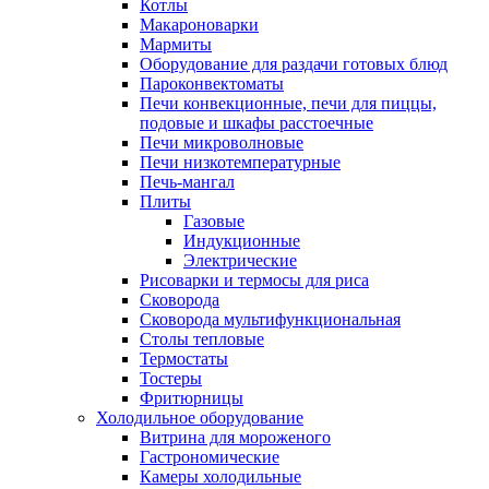
Котлы
Макароноварки
Мармиты
Оборудование для раздачи готовых блюд
Пароконвектоматы
Печи конвекционные, печи для пиццы,
подовые и шкафы расстоечные
Печи микроволновые
Печи низкотемпературные
Печь-мангал
Плиты
Газовые
Индукционные
Электрические
Рисоварки и термосы для риса
Сковорода
Сковорода мультифункциональная
Столы тепловые
Термостаты
Тостеры
Фритюрницы
Холодильное оборудование
Витрина для мороженого
Гастрономические
Камеры холодильные