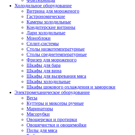
Фритюрницы
Холодильное оборудование
Витрина для мороженого
Гастрономические
Камеры холодильные
Кондитерские витрины
Лари холодильные
Моноблоки
Сплит-системы
Столы низкотемпературные
Столы среднетемпературные
Фризер для мороженого
Шкафы для бара
Шкафы для вина
Шкафы для вызревания мяса
Шкафы холодильные
Шкафы шокового охлаждения и заморозки
Электромеханическое оборудование
Весы
Куттеры и миксеры ручные
Маринаторы
Мясорубки
Овощерезки и протирки
Овощечистки и овощемойки
Пилы для мяса