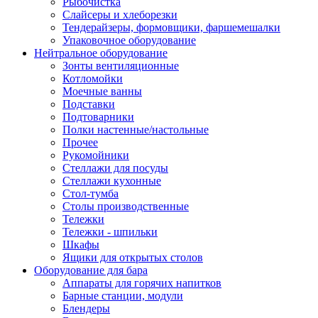
Рыбочистка
Слайсеры и хлеборезки
Тендерайзеры, формовщики, фаршемешалки
Упаковочное оборудование
Нейтральное оборудование
Зонты вентиляционные
Котломойки
Моечные ванны
Подставки
Подтоварники
Полки настенные/настольные
Прочее
Рукомойники
Стеллажи для посуды
Стеллажи кухонные
Стол-тумба
Столы производственные
Тележки
Тележки - шпильки
Шкафы
Ящики для открытых столов
Оборудование для бара
Аппараты для горячих напитков
Барные станции, модули
Блендеры