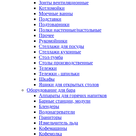
Зонты вентиляционные
Котломойки
Моечные ванны
Подставки
Подтоварники
Полки настенные/настольные
Прочее
Рукомойники
Стеллажи для посуды
Стеллажи кухонные
Стол-тумба
Столы производственные
Тележки
Тележки - шпильки
Шкафы
Ящики для открытых столов
Оборудование для бара
Аппараты для горячих напитков
Барные станции, модули
Блендеры
Водонагреватели
Граниторы
Измельчитель льда
Кофемашины
Кофемолка