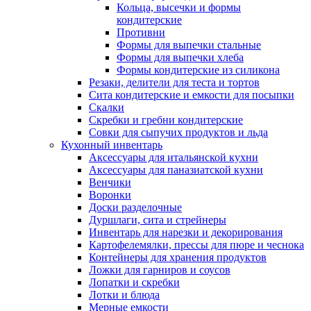
Кольца, высечки и формы
кондитерские
Противни
Формы для выпечки стальные
Формы для выпечки хлеба
Формы кондитерские из силикона
Резаки, делители для теста и тортов
Сита кондитерские и емкости для посыпки
Скалки
Скребки и гребни кондитерские
Совки для сыпучих продуктов и льда
Кухонный инвентарь
Аксессуары для итальянской кухни
Аксессуары для паназиатской кухни
Венчики
Воронки
Доски разделочные
Дуршлаги, сита и стрейнеры
Инвентарь для нарезки и декорирования
Картофелемялки, прессы для пюре и чеснока
Контейнеры для хранения продуктов
Ложки для гарниров и соусов
Лопатки и скребки
Лотки и блюда
Мерные емкости