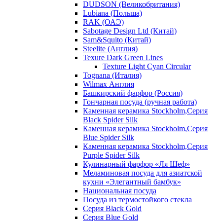
DUDSON (Великобритания)
Lubiana (Польша)
RAK (ОАЭ)
Sabotage Design Ltd (Китай)
Sam&Squito (Китай)
Steelite (Англия)
Texure Dark Green Lines
Texture Light Cyan Circular
Tognana (Италия)
Wilmax Англия
Башкирский фарфор (Россия)
Гончарная посуда (ручная работа)
Каменная керамика Stockholm,Серия
Black Spider Silk
Каменная керамика Stockholm,Серия
Blue Spider Silk
Каменная керамика Stockholm,Серия
Purple Spider Silk
Кулинарный фарфор «Ля Шеф»
Меламиновая посуда для азиатской
кухни «Элегантный бамбук»
Национальная посуда
Посуда из термостойкого стекла
Серия Black Gold
Серия Blue Gold