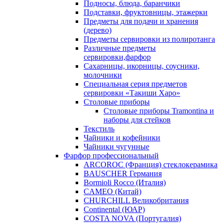
Подносы, блюда, баранчики
Подставки, фруктовницы, этажерки
Предметы для подачи и хранения
(дерево)
Предметы сервировки из полиротанга
Различные предметы
сервировки,фарфор
Сахарницы, икорницы, соусники,
молочники
Специальная серия предметов
сервировки «Такиши Харо»
Столовые приборы
Столовые приборы Trаmоntina и
наборы для стейков
Текстиль
Чайники и кофейники
Чайники чугунные
Фарфор профессиональный
ARCOROC (Франция) стеклокерамика
BAUSCHER Германия
Bormioli Rocco (Италия)
CAMEO (Китай)
CHURCHILL Великобритания
Continental (ЮАР)
COSTA NOVA (Португалия)