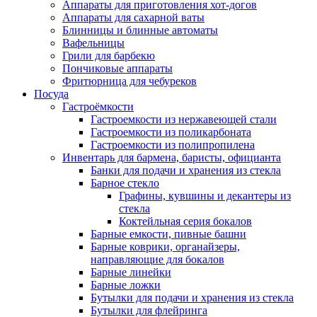
Аппараты для приготовления хот-догов
Аппараты для сахарной ваты
Блинницы и блинные автоматы
Вафельницы
Грили для барбекю
Пончиковые аппараты
Фритюрница для чебуреков
Посуда
Гастроёмкости
Гастроемкости из нержавеющей стали
Гастроемкости из поликарбоната
Гастроемкости из полипропилена
Инвентарь для бармена, баристы, официанта
Банки для подачи и хранения из стекла
Барное стекло
Графины, кувшины и декантеры из
стекла
Коктейльная серия бокалов
Барные емкости, пивные башни
Барные коврики, органайзеры,
направляющие для бокалов
Барные линейки
Барные ложки
Бутылки для подачи и хранения из стекла
Бутылки для флейринга