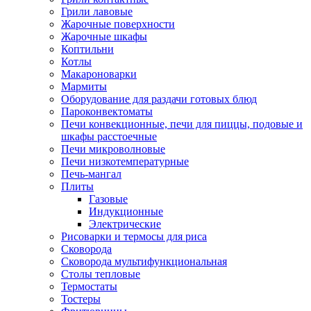
Грили лавовые
Жарочные поверхности
Жарочные шкафы
Коптильни
Котлы
Макароноварки
Мармиты
Оборудование для раздачи готовых блюд
Пароконвектоматы
Печи конвекционные, печи для пиццы, подовые и
шкафы расстоечные
Печи микроволновые
Печи низкотемпературные
Печь-мангал
Плиты
Газовые
Индукционные
Электрические
Рисоварки и термосы для риса
Сковорода
Сковорода мультифункциональная
Столы тепловые
Термостаты
Тостеры