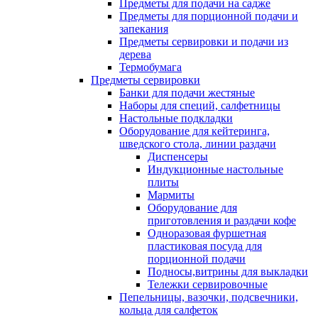
Предметы для подачи на садже
Предметы для порционной подачи и
запекания
Предметы сервировки и подачи из
дерева
Термобумага
Предметы сервировки
Банки для подачи жестяные
Наборы для специй, салфетницы
Настольные подкладки
Оборудование для кейтеринга,
шведского стола, линии раздачи
Диспенсеры
Индукционные настольные
плиты
Мармиты
Оборудование для
приготовления и раздачи кофе
Одноразовая фуршетная
пластиковая посуда для
порционной подачи
Подносы,витрины для выкладки
Тележки сервировочные
Пепельницы, вазочки, подсвечники,
кольца для салфеток