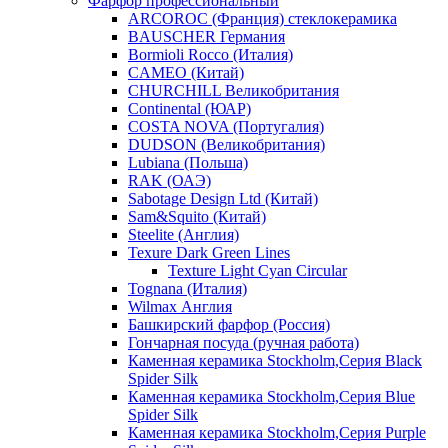
Фарфор профессиональный
ARCOROC (Франция) стеклокерамика
BAUSCHER Германия
Bormioli Rocco (Италия)
CAMEO (Китай)
CHURCHILL Великобритания
Continental (ЮАР)
COSTA NOVA (Португалия)
DUDSON (Великобритания)
Lubiana (Польша)
RAK (ОАЭ)
Sabotage Design Ltd (Китай)
Sam&Squito (Китай)
Steelite (Англия)
Texure Dark Green Lines
Texture Light Cyan Circular
Tognana (Италия)
Wilmax Англия
Башкирский фарфор (Россия)
Гончарная посуда (ручная работа)
Каменная керамика Stockholm,Серия Black
Spider Silk
Каменная керамика Stockholm,Серия Blue
Spider Silk
Каменная керамика Stockholm,Серия Purple