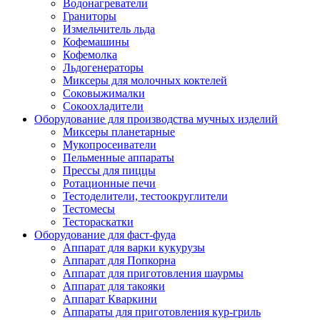
Водонагреватели
Граниторы
Измельчитель льда
Кофемашины
Кофемолка
Льдогенераторы
Миксеры для молочных коктелей
Соковыжималки
Сокоохладители
Оборудование для производства мучных изделий
Миксеры планетарные
Мукопросеиватели
Пельменные аппараты
Прессы для пиццы
Ротационные печи
Тестоделители, тестоокруглители
Тестомесы
Тестораскатки
Оборудование для фаст-фуда
Аппарат для варки кукурузы
Аппарат для Попкорна
Аппарат для приготовления шаурмы
Аппарат для такояки
Аппарат Кваркини
Аппараты для приготовления кур-гриль