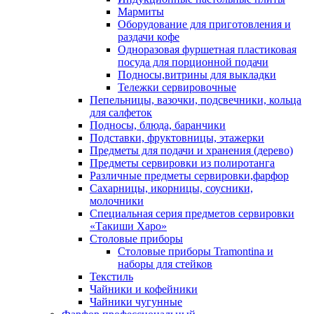
Мармиты
Оборудование для приготовления и
раздачи кофе
Одноразовая фуршетная пластиковая
посуда для порционной подачи
Подносы,витрины для выкладки
Тележки сервировочные
Пепельницы, вазочки, подсвечники, кольца
для салфеток
Подносы, блюда, баранчики
Подставки, фруктовницы, этажерки
Предметы для подачи и хранения (дерево)
Предметы сервировки из полиротанга
Различные предметы сервировки,фарфор
Сахарницы, икорницы, соусники,
молочники
Специальная серия предметов сервировки
«Такиши Харо»
Столовые приборы
Столовые приборы Trаmоntina и
наборы для стейков
Текстиль
Чайники и кофейники
Чайники чугунные