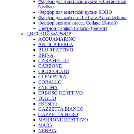
Фарфор для азиатской кухни «Элегантный
бамбук»
Фарфор для азиатской кухни SOHO
Фарфор для кофеен «Le Cafe-Art collection»
Фарфор эконом класса Collage (Китай)
Цветной фарфор Coloric/Доломит
ЦВЕТНОЙ ФАРФОР
ACQUAMARINO
ANTICA PERLA
BLU REATTIVO
BRINA
CARAMELLO
CARBONE
CIOCCOLATO
CLEOPATRA
CORALLO
ENIGMA
ERBOSO REATTIVO
FOGLIO
FRESCO
GAZZETTA BIANCO
GAZZETTA NERO
MARRONE REATTIVO
MARS
NEBBIA