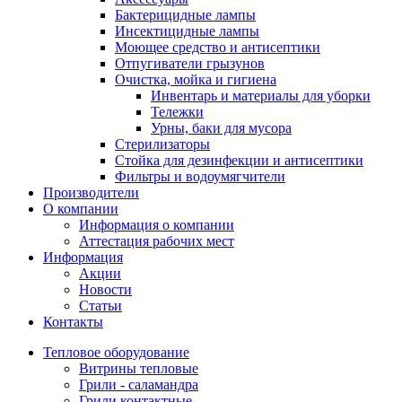
Бактерицидные лампы
Инсектицидные лампы
Моющее средство и антисептики
Отпугиватели грызунов
Очистка, мойка и гигиена
Инвентарь и материалы для уборки
Тележки
Урны, баки для мусора
Стерилизаторы
Стойка для дезинфекции и антисептики
Фильтры и водоумягчители
Производители
О компании
Информация о компании
Аттестация рабочих мест
Информация
Акции
Новости
Статьи
Контакты
Тепловое оборудование
Витрины тепловые
Грили - саламандра
Грили контактные