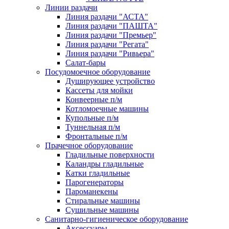
Линии раздачи
Линия раздачи "АСТА"
Линия раздачи "ПАШТА"
Линия раздачи "Премьер"
Линия раздачи "Регата"
Линия раздачи "Ривьера"
Салат-бары
Посудомоечное оборудование
Душирующее устройство
Кассеты для мойки
Конвеерные п/м
Котломоечные машины
Купольные п/м
Туннельная п/м
Фронтальные п/м
Прачечное оборудование
Гладильные поверхности
Каландры гладильные
Катки гладильные
Парогенераторы
Пароманекены
Стиральные машины
Сушильные машины
Санитарно-гигиеническое оборудование
Аксессуары