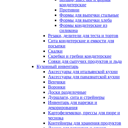
кондитерские
Противни
Формы для выпечки стальные
Формы для выпечки хлеба
Формы кондитерские из
силикона
Резаки, делители для теста и тортов
Сита кондитерские и емкости для
посыпки
Скалки
Скребки и гребни кондитерские
Совки для сыпучих продуктов и льда
Кухонный инвентарь
Аксессуары для итальянской кухни
Аксессуары для паназиатской кухни
Венчики
Воронки
Доски разделочные
Дуршлаги, сита и стрейнеры
Инвентарь для нарезки и
декорирования
Картофелемялки, прессы для пюре и
чеснока
Контейнеры для хранения продуктов