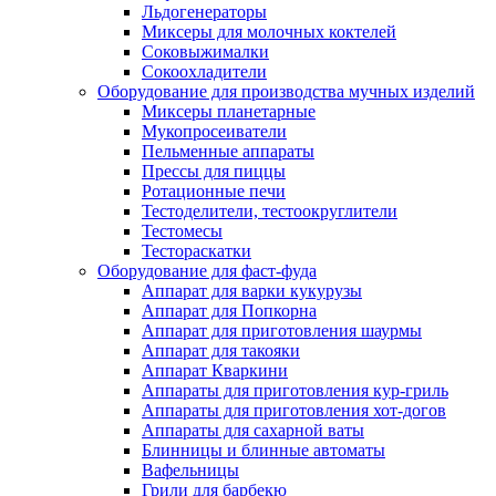
Льдогенераторы
Миксеры для молочных коктелей
Соковыжималки
Сокоохладители
Оборудование для производства мучных изделий
Миксеры планетарные
Мукопросеиватели
Пельменные аппараты
Прессы для пиццы
Ротационные печи
Тестоделители, тестоокруглители
Тестомесы
Тестораскатки
Оборудование для фаст-фуда
Аппарат для варки кукурузы
Аппарат для Попкорна
Аппарат для приготовления шаурмы
Аппарат для такояки
Аппарат Кваркини
Аппараты для приготовления кур-гриль
Аппараты для приготовления хот-догов
Аппараты для сахарной ваты
Блинницы и блинные автоматы
Вафельницы
Грили для барбекю