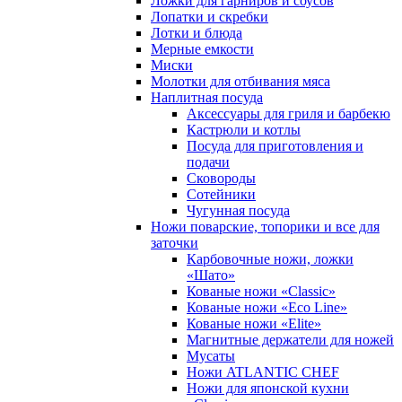
Ложки для гарниров и соусов
Лопатки и скребки
Лотки и блюда
Мерные емкости
Миски
Молотки для отбивания мяса
Наплитная посуда
Аксессуары для гриля и барбекю
Кастрюли и котлы
Посуда для приготовления и
подачи
Сковороды
Сотейники
Чугунная посуда
Ножи поварские, топорики и все для
заточки
Карбовочные ножи, ложки
«Шато»
Кованые ножи «Classic»
Кованые ножи «Eco Line»
Кованые ножи «Elite»
Магнитные держатели для ножей
Мусаты
Ножи ATLANTIC CHEF
Ножи для японской кухни