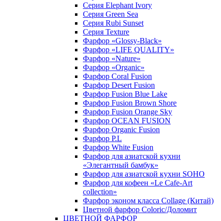
Серия Elephant Ivory
Серия Green Sea
Серия Rubi Sunset
Серия Texture
Фарфор «Glossy-Black»
Фарфор «LIFE QUALITY»
Фарфор «Nature»
Фарфор «Organic»
Фарфор Coral Fusion
Фарфор Desert Fusion
Фарфор Fusion Blue Lake
Фарфор Fusion Brown Shore
Фарфор Fusion Orange Sky
Фарфор OCEAN FUSION
Фарфор Organic Fusion
Фарфор P.L
Фарфор White Fusion
Фарфор для азиатской кухни
«Элегантный бамбук»
Фарфор для азиатской кухни SOHO
Фарфор для кофеен «Le Cafe-Art
collection»
Фарфор эконом класса Collage (Китай)
Цветной фарфор Coloric/Доломит
ЦВЕТНОЙ ФАРФОР