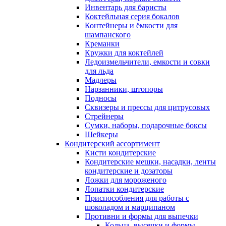
Инвентарь для баристы
Коктейльная серия бокалов
Контейнеры и ёмкости для
шампанского
Креманки
Кружки для коктейлей
Ледоизмельчители, емкости и совки
для льда
Мадлеры
Нарзанники, штопоры
Подносы
Сквизеры и прессы для цитрусовых
Стрейнеры
Сумки, наборы, подарочные боксы
Шейкеры
Кондитерский ассортимент
Кисти кондитерские
Кондитерские мешки, насадки, ленты
кондитерские и дозаторы
Ложки для мороженого
Лопатки кондитерские
Приспособления для работы с
шоколадом и марципаном
Противни и формы для выпечки
Кольца, высечки и формы