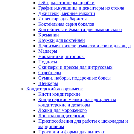
Гейзеры, стопперы, пробки
Графины,кувшины и декантеры из стекла
Джиггеры, мерные емкости
Инвентарь для баристы
Коктейльная серия бокалов
Контейнеры и ёмкости для шампанского
Креманки
Кружки для коктейлей
Ледоизмельчители, емкости и совки для льда
Мадлеры
Нарзанники, штопоры
Подносы
Сквизеры и прессы для цитрусовых
Стрейнеры
Сумки, наборы, подарочные боксы
Шейкеры
Кондитерский ассортимент
Кисти кондитерские
Кондитерские мешки, насадки, ленты
кондитерские и дозаторы
Ложки для мороженого
Лопатки кондитерские
Приспособления для работы с шоколадом и
марципаном
Противни и формы для выпечки