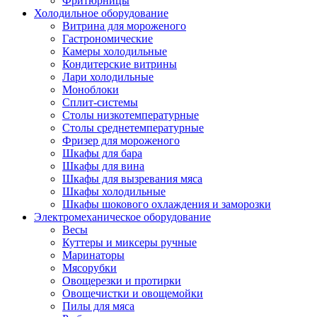
Фритюрницы
Холодильное оборудование
Витрина для мороженого
Гастрономические
Камеры холодильные
Кондитерские витрины
Лари холодильные
Моноблоки
Сплит-системы
Столы низкотемпературные
Столы среднетемпературные
Фризер для мороженого
Шкафы для бара
Шкафы для вина
Шкафы для вызревания мяса
Шкафы холодильные
Шкафы шокового охлаждения и заморозки
Электромеханическое оборудование
Весы
Куттеры и миксеры ручные
Маринаторы
Мясорубки
Овощерезки и протирки
Овощечистки и овощемойки
Пилы для мяса