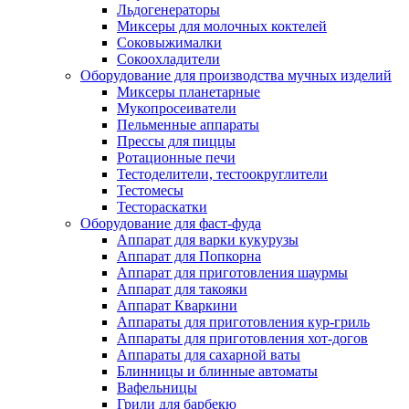
Льдогенераторы
Миксеры для молочных коктелей
Соковыжималки
Сокоохладители
Оборудование для производства мучных изделий
Миксеры планетарные
Мукопросеиватели
Пельменные аппараты
Прессы для пиццы
Ротационные печи
Тестоделители, тестоокруглители
Тестомесы
Тестораскатки
Оборудование для фаст-фуда
Аппарат для варки кукурузы
Аппарат для Попкорна
Аппарат для приготовления шаурмы
Аппарат для такояки
Аппарат Кваркини
Аппараты для приготовления кур-гриль
Аппараты для приготовления хот-догов
Аппараты для сахарной ваты
Блинницы и блинные автоматы
Вафельницы
Грили для барбекю