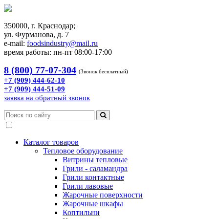
350000, г. Краснодар;
ул. Фурманова, д. 7
e-mail:
foodsindustry@mail.ru
время работы: пн-пт 08:00-17:00
8 (800) 77-07-304
(Звонок бесплатный)
+7 (909) 444-62-10
+7 (909) 444-51-09
заявка на обратный звонок
Каталог товаров
Тепловое оборудование
Витрины тепловые
Грили - саламандра
Грили контактные
Грили лавовые
Жарочные поверхности
Жарочные шкафы
Коптильни