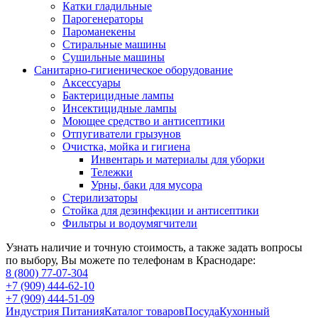
Катки гладильные
Парогенераторы
Пароманекены
Стиральные машины
Сушильные машины
Санитарно-гигиеническое оборудование
Аксессуары
Бактерицидные лампы
Инсектицидные лампы
Моющее средство и антисептики
Отпугиватели грызунов
Очистка, мойка и гигиена
Инвентарь и материалы для уборки
Тележки
Урны, баки для мусора
Стерилизаторы
Стойка для дезинфекции и антисептики
Фильтры и водоумягчители
Узнать наличие и точную стоимость, а также задать вопросы
по выбору, Вы можете по телефонам в Краснодаре:
8 (800) 77-07-304
+7 (909) 444-62-10
+7 (909) 444-51-09
Индустрия Питания
Каталог товаров
Посуда
Кухонный