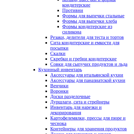
кондитерские
Противни
Формы для выпечки стальные
Формы для выпечки хлеба
Формы кондитерские из
силикона
Резаки, делители для теста и тортов
Сита кондитерские и емкости для
посыпки
Скалки
Скребки и гребни кондитерские
Совки для сыпучих продуктов и льда
Кухонный инвентарь
Аксессуары для итальянской кухни
Аксессуары для паназиатской кухни
Венчики
Воронки
Доски разделочные
Дуршлаги, сита и стрейнеры
Инвентарь для нарезки и
декорирования
Картофелемялки, прессы для пюре и
чеснока
Контейнеры для хранения продуктов