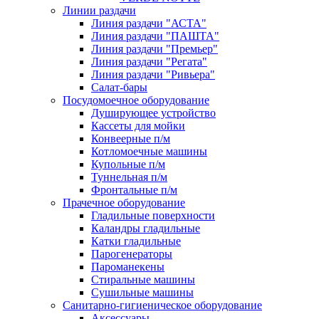
Линии раздачи
Линия раздачи "АСТА"
Линия раздачи "ПАШТА"
Линия раздачи "Премьер"
Линия раздачи "Регата"
Линия раздачи "Ривьера"
Салат-бары
Посудомоечное оборудование
Душирующее устройство
Кассеты для мойки
Конвеерные п/м
Котломоечные машины
Купольные п/м
Туннельная п/м
Фронтальные п/м
Прачечное оборудование
Гладильные поверхности
Каландры гладильные
Катки гладильные
Парогенераторы
Пароманекены
Стиральные машины
Сушильные машины
Санитарно-гигиеническое оборудование
Аксессуары