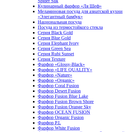
Spider Silk
Кулинарный фарфор «Ля Шеф»
Меламиновая посуда для азиатской кухни
«Элегантный бамбук»
Национальная посуда
Посуда из термостойкого стекла
Серия Black Gold
Серия Blue Gold
Серия Elephant Ivory
Серия Green Sea
Серия Rubi Sunset
Серия Texture
Фарфор «Glossy-Black»
Фарфор «LIFE QUALITY»
Фарфор «Nature»
Фарфор «Organic»
Фарфор Coral Fusion
Фарфор Desert Fusion
Фарфор Fusion Blue Lake
Фарфор Fusion Brown Shore
Фарфор Fusion Orange Sky
Фарфор OCEAN FUSION
Фарфор Organic Fusion
Фарфор P.L
Фарфор White Fusion