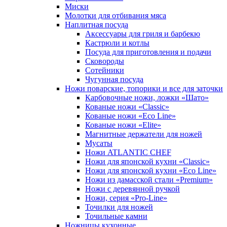
Миски
Молотки для отбивания мяса
Наплитная посуда
Аксессуары для гриля и барбекю
Кастрюли и котлы
Посуда для приготовления и подачи
Сковороды
Сотейники
Чугунная посуда
Ножи поварские, топорики и все для заточки
Карбовочные ножи, ложки «Шато»
Кованые ножи «Classic»
Кованые ножи «Eco Line»
Кованые ножи «Elite»
Магнитные держатели для ножей
Мусаты
Ножи ATLANTIC CHEF
Ножи для японской кухни «Classic»
Ножи для японской кухни «Eco Line»
Ножи из дамасской стали «Premium»
Ножи с деревянной ручкой
Ножи, серия «Pro-Line»
Точилки для ножей
Точильные камни
Ножницы кухонные