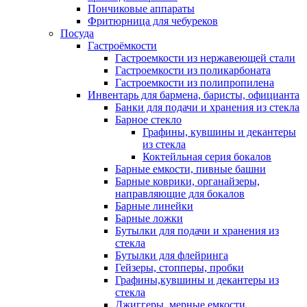
Пончиковые аппараты
Фритюрница для чебуреков
Посуда
Гастроёмкости
Гастроемкости из нержавеющей стали
Гастроемкости из поликарбоната
Гастроемкости из полипропилена
Инвентарь для бармена, баристы, официанта
Банки для подачи и хранения из стекла
Барное стекло
Графины, кувшины и декантеры
из стекла
Коктейльная серия бокалов
Барные емкости, пивные башни
Барные коврики, органайзеры,
направляющие для бокалов
Барные линейки
Барные ложки
Бутылки для подачи и хранения из
стекла
Бутылки для флейринга
Гейзеры, стопперы, пробки
Графины,кувшины и декантеры из
стекла
Джиггеры, мерные емкости