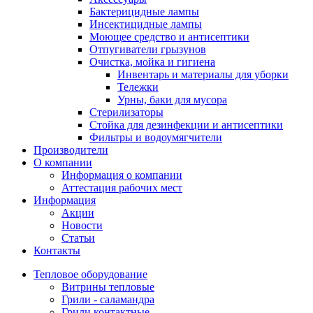
Бактерицидные лампы
Инсектицидные лампы
Моющее средство и антисептики
Отпугиватели грызунов
Очистка, мойка и гигиена
Инвентарь и материалы для уборки
Тележки
Урны, баки для мусора
Стерилизаторы
Стойка для дезинфекции и антисептики
Фильтры и водоумягчители
Производители
О компании
Информация о компании
Аттестация рабочих мест
Информация
Акции
Новости
Статьи
Контакты
Тепловое оборудование
Витрины тепловые
Грили - саламандра
Грили контактные