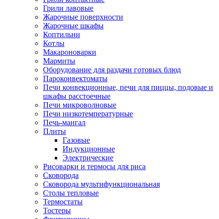
Грили лавовые
Жарочные поверхности
Жарочные шкафы
Коптильни
Котлы
Макароноварки
Мармиты
Оборудование для раздачи готовых блюд
Пароконвектоматы
Печи конвекционные, печи для пиццы, подовые и
шкафы расстоечные
Печи микроволновые
Печи низкотемпературные
Печь-мангал
Плиты
Газовые
Индукционные
Электрические
Рисоварки и термосы для риса
Сковорода
Сковорода мультифункциональная
Столы тепловые
Термостаты
Тостеры