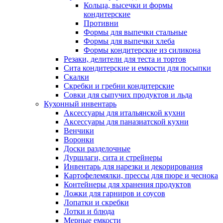
Кольца, высечки и формы
кондитерские
Противни
Формы для выпечки стальные
Формы для выпечки хлеба
Формы кондитерские из силикона
Резаки, делители для теста и тортов
Сита кондитерские и емкости для посыпки
Скалки
Скребки и гребни кондитерские
Совки для сыпучих продуктов и льда
Кухонный инвентарь
Аксессуары для итальянской кухни
Аксессуары для паназиатской кухни
Венчики
Воронки
Доски разделочные
Дуршлаги, сита и стрейнеры
Инвентарь для нарезки и декорирования
Картофелемялки, прессы для пюре и чеснока
Контейнеры для хранения продуктов
Ложки для гарниров и соусов
Лопатки и скребки
Лотки и блюда
Мерные емкости