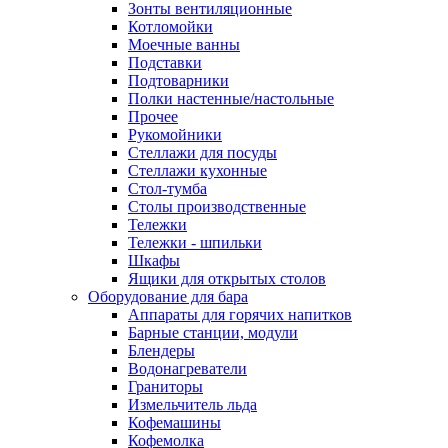
Зонты вентиляционные
Котломойки
Моечные ванны
Подставки
Подтоварники
Полки настенные/настольные
Прочее
Рукомойники
Стеллажи для посуды
Стеллажи кухонные
Стол-тумба
Столы производственные
Тележки
Тележки - шпильки
Шкафы
Ящики для открытых столов
Оборудование для бара
Аппараты для горячих напитков
Барные станции, модули
Блендеры
Водонагреватели
Граниторы
Измельчитель льда
Кофемашины
Кофемолка