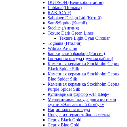
DUDSON (Великобритания)
Lubiana (Польша)
RAK (ОАЭ)
Sabotage Design Ltd (Китай)
Sam&Squito (Китай)
Steelite (Англия)
Texure Dark Green Lines
Texture Light Cyan Circular
Tognana (Италия)
Wilmax Англия
Башкирский фарфор (Россия)
Гончарная посуда (ручная работа)
Каменная керамика Stockholm,Серия
Black Spider Silk
Каменная керамика Stockholm,Серия
Blue Spider Silk
Каменная керамика Stockholm,Серия
Purple Spider Silk
Кулинарный фарфор «Ля Шеф»
Меламиновая посуда для азиатской
кухни «Элегантный бамбук»
Национальная посуда
Посуда из термостойкого стекла
Серия Black Gold
Серия Blue Gold