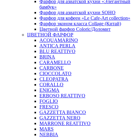
Фарфор для азиатской кухни «Элегантный
бамбук»
Фарфор для азиатской кухни SOHO
Фарфор для кофеен «Le Cafe-Art collection»
Фарфор эконом класса Collage (Китай)
Цветной фарфор Coloric/Доломит
ЦВЕТНОЙ ФАРФОР
ACQUAMARINO
ANTICA PERLA
BLU REATTIVO
BRINA
CARAMELLO
CARBONE
CIOCCOLATO
CLEOPATRA
CORALLO
ENIGMA
ERBOSO REATTIVO
FOGLIO
FRESCO
GAZZETTA BIANCO
GAZZETTA NERO
MARRONE REATTIVO
MARS
NEBBIA