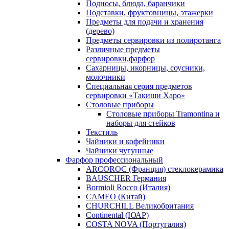
Подносы, блюда, баранчики
Подставки, фруктовницы, этажерки
Предметы для подачи и хранения
(дерево)
Предметы сервировки из полиротанга
Различные предметы
сервировки,фарфор
Сахарницы, икорницы, соусники,
молочники
Специальная серия предметов
сервировки «Такиши Харо»
Столовые приборы
Столовые приборы Trаmоntina и
наборы для стейков
Текстиль
Чайники и кофейники
Чайники чугунные
Фарфор профессиональный
ARCOROC (Франция) стеклокерамика
BAUSCHER Германия
Bormioli Rocco (Италия)
CAMEO (Китай)
CHURCHILL Великобритания
Continental (ЮАР)
COSTA NOVA (Португалия)