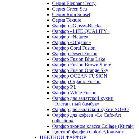
Серия Elephant Ivory
Серия Green Sea
Серия Rubi Sunset
Серия Texture
Фарфор «Glossy-Black»
Фарфор «LIFE QUALITY»
Фарфор «Nature»
Фарфор «Organic»
Фарфор Coral Fusion
Фарфор Desert Fusion
Фарфор Fusion Blue Lake
Фарфор Fusion Brown Shore
Фарфор Fusion Orange Sky
Фарфор OCEAN FUSION
Фарфор Organic Fusion
Фарфор P.L
Фарфор White Fusion
Фарфор для азиатской кухни
«Элегантный бамбук»
Фарфор для азиатской кухни SOHO
Фарфор для кофеен «Le Cafe-Art
collection»
Фарфор эконом класса Collage (Китай)
Цветной фарфор Coloric/Доломит
ЦВЕТНОЙ ФАРФОР