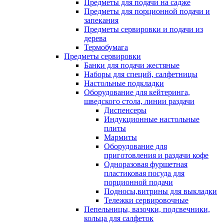
Предметы для подачи на садже
Предметы для порционной подачи и
запекания
Предметы сервировки и подачи из
дерева
Термобумага
Предметы сервировки
Банки для подачи жестяные
Наборы для специй, салфетницы
Настольные подкладки
Оборудование для кейтеринга,
шведского стола, линии раздачи
Диспенсеры
Индукционные настольные
плиты
Мармиты
Оборудование для
приготовления и раздачи кофе
Одноразовая фуршетная
пластиковая посуда для
порционной подачи
Подносы,витрины для выкладки
Тележки сервировочные
Пепельницы, вазочки, подсвечники,
кольца для салфеток