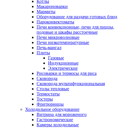
Котлы
Макароноварки
Мармиты
Оборудование для раздачи готовых блюд
Пароконвектоматы
Печи конвекционные, печи для пиццы,
подовые и шкафы расстоечные
Печи микроволновые
Печи низкотемпературные
Печь-мангал
Плиты
Газовые
Индукционные
Электрические
Рисоварки и термосы для риса
Сковорода
Сковорода мультифункциональная
Столы тепловые
Термостаты
Тостеры
Фритюрницы
Холодильное оборудование
Витрина для мороженого
Гастрономические
Камеры холодильные