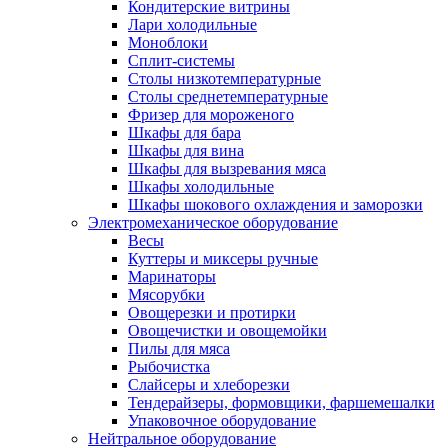
Кондитерские витрины
Лари холодильные
Моноблоки
Сплит-системы
Столы низкотемпературные
Столы среднетемпературные
Фризер для мороженого
Шкафы для бара
Шкафы для вина
Шкафы для вызревания мяса
Шкафы холодильные
Шкафы шокового охлаждения и заморозки
Электромеханическое оборудование
Весы
Куттеры и миксеры ручные
Маринаторы
Мясорубки
Овощерезки и протирки
Овощечистки и овощемойки
Пилы для мяса
Рыбочистка
Слайсеры и хлеборезки
Тендерайзеры, формовщики, фаршемешалки
Упаковочное оборудование
Нейтральное оборудование