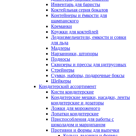
Инвентарь для баристы
Коктейльная серия бокалов
Контейнеры и ёмкости для
шампанского
Креманки
Кружки для коктейлей
Ледоизмельчители, емкости и совки
для льда
Мадлеры
Нарзанники, штопоры
Подносы
Сквизеры и прессы для цитрусовых
Стрейнеры
Сумки, наборы, подарочные боксы
Шейкеры
Кондитерский ассортимент
Кисти кондитерские
Кондитерские мешки, насадки, ленты
кондитерские и дозаторы
Ложки для мороженого
Лопатки кондитерские
Приспособления для работы с
шоколадом и марципаном
Противни и формы для выпечки
Кольца, высечки и формы