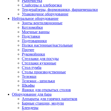
Рыбочистка
Слайсеры и хлеборезки
Тендерайзеры, формовщики, фаршемешалки
Упаковочное оборудование
Нейтральное оборудование
Зонты вентиляционные
Котломойки
Моечные ванны
Подставки
Подтоварники
Полки настенные/настольные
Прочее
Рукомойники
Стеллажи для посуды
Стеллажи кухонные
Стол-тумба
Столы производственные
Тележки
Тележки - шпильки
Шкафы
Ящики для открытых столов
Оборудование для бара
Аппараты для горячих напитков
Барные станции, модули
Блендеры