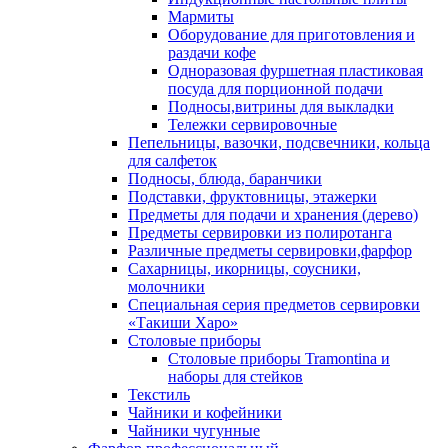
Мармиты
Оборудование для приготовления и
раздачи кофе
Одноразовая фуршетная пластиковая
посуда для порционной подачи
Подносы,витрины для выкладки
Тележки сервировочные
Пепельницы, вазочки, подсвечники, кольца
для салфеток
Подносы, блюда, баранчики
Подставки, фруктовницы, этажерки
Предметы для подачи и хранения (дерево)
Предметы сервировки из полиротанга
Различные предметы сервировки,фарфор
Сахарницы, икорницы, соусники,
молочники
Специальная серия предметов сервировки
«Такиши Харо»
Столовые приборы
Столовые приборы Trаmоntina и
наборы для стейков
Текстиль
Чайники и кофейники
Чайники чугунные