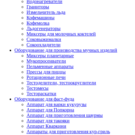
Водонагреватели
Граниторы
Измельчитель льда
Кофемашины
Кофемолка
Льдогенераторы
Миксеры для молочных коктелей
Соковыжималки
Сокоохладители
Оборудование для производства мучных изделий
Миксеры планетарные
Мукопросеиватели
Пельменные аппараты
Прессы для пиццы
Ротационные печи
Тестоделители, тестоокруглители
Тестомесы
Тестораскатки
Оборудование для фаст-фуда
Аппарат для варки кукурузы
Аппарат для Попкорна
Аппарат для приготовления шаурмы
Аппарат для такояки
Аппарат Кваркини
Аппараты для приготовления кур-гриль