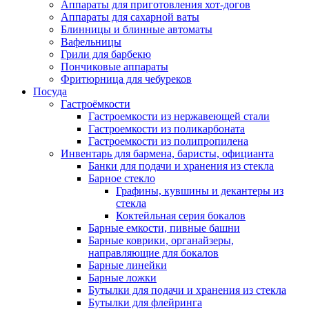
Аппараты для приготовления хот-догов
Аппараты для сахарной ваты
Блинницы и блинные автоматы
Вафельницы
Грили для барбекю
Пончиковые аппараты
Фритюрница для чебуреков
Посуда
Гастроёмкости
Гастроемкости из нержавеющей стали
Гастроемкости из поликарбоната
Гастроемкости из полипропилена
Инвентарь для бармена, баристы, официанта
Банки для подачи и хранения из стекла
Барное стекло
Графины, кувшины и декантеры из
стекла
Коктейльная серия бокалов
Барные емкости, пивные башни
Барные коврики, органайзеры,
направляющие для бокалов
Барные линейки
Барные ложки
Бутылки для подачи и хранения из стекла
Бутылки для флейринга