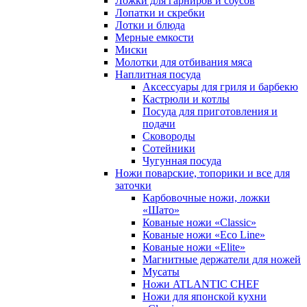
Ложки для гарниров и соусов
Лопатки и скребки
Лотки и блюда
Мерные емкости
Миски
Молотки для отбивания мяса
Наплитная посуда
Аксессуары для гриля и барбекю
Кастрюли и котлы
Посуда для приготовления и
подачи
Сковороды
Сотейники
Чугунная посуда
Ножи поварские, топорики и все для
заточки
Карбовочные ножи, ложки
«Шато»
Кованые ножи «Classic»
Кованые ножи «Eco Line»
Кованые ножи «Elite»
Магнитные держатели для ножей
Мусаты
Ножи ATLANTIC CHEF
Ножи для японской кухни