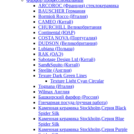
Фарфор профессиональный
ARCOROC (Франция) стеклокерамика
BAUSCHER Германия
Bormioli Rocco (Италия)
CAMEO (Китай)
CHURCHILL Великобритания
Continental (ЮАР)
COSTA NOVA (Португалия)
DUDSON (Великобритания)
Lubiana (Польша)
RAK (ОАЭ)
Sabotage Design Ltd (Китай)
Sam&Squito (Китай)
Steelite (Англия)
Texure Dark Green Lines
Texture Light Cyan Circular
Tognana (Италия)
Wilmax Англия
Башкирский фарфор (Россия)
Гончарная посуда (ручная работа)
Каменная керамика Stockholm,Серия Black
Spider Silk
Каменная керамика Stockholm,Серия Blue
Spider Silk
Каменная керамика Stockholm,Серия Purple