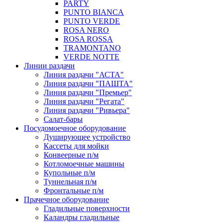
PARTY
PUNTO BIANCA
PUNTO VERDE
ROSA NERO
ROSA ROSSA
TRAMONTANO
VERDE NOTTE
Линии раздачи
Линия раздачи "АСТА"
Линия раздачи "ПАШТА"
Линия раздачи "Премьер"
Линия раздачи "Регата"
Линия раздачи "Ривьера"
Салат-бары
Посудомоечное оборудование
Душирующее устройство
Кассеты для мойки
Конвеерные п/м
Котломоечные машины
Купольные п/м
Туннельная п/м
Фронтальные п/м
Прачечное оборудование
Гладильные поверхности
Каландры гладильные