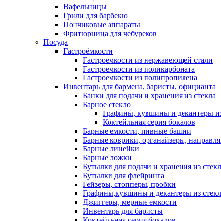
Вафельницы
Грили для барбекю
Пончиковые аппараты
Фритюрница для чебуреков
Посуда
Гастроёмкости
Гастроемкости из нержавеющей стали
Гастроемкости из поликарбоната
Гастроемкости из полипропилена
Инвентарь для бармена, баристы, официанта
Банки для подачи и хранения из стекла
Барное стекло
Графины, кувшины и декантеры из
Коктейльная серия бокалов
Барные емкости, пивные башни
Барные коврики, органайзеры, направл
Барные линейки
Барные ложки
Бутылки для подачи и хранения из стекл
Бутылки для флейринга
Гейзеры, стопперы, пробки
Графины,кувшины и декантеры из стекл
Джиггеры, мерные емкости
Инвентарь для баристы
Коктейльная серия бокалов