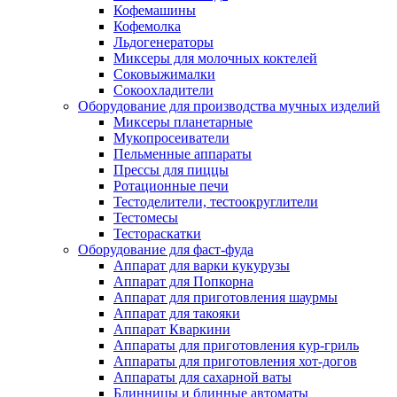
Кофемашины
Кофемолка
Льдогенераторы
Миксеры для молочных коктелей
Соковыжималки
Сокоохладители
Оборудование для производства мучных изделий
Миксеры планетарные
Мукопросеиватели
Пельменные аппараты
Прессы для пиццы
Ротационные печи
Тестоделители, тестоокруглители
Тестомесы
Тестораскатки
Оборудование для фаст-фуда
Аппарат для варки кукурузы
Аппарат для Попкорна
Аппарат для приготовления шаурмы
Аппарат для такояки
Аппарат Кваркини
Аппараты для приготовления кур-гриль
Аппараты для приготовления хот-догов
Аппараты для сахарной ваты
Блинницы и блинные автоматы