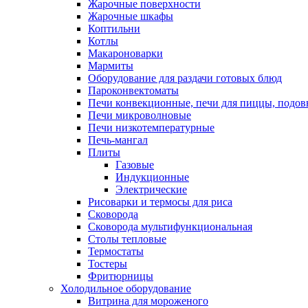
Жарочные поверхности
Жарочные шкафы
Коптильни
Котлы
Макароноварки
Мармиты
Оборудование для раздачи готовых блюд
Пароконвектоматы
Печи конвекционные, печи для пиццы, подов
Печи микроволновые
Печи низкотемпературные
Печь-мангал
Плиты
Газовые
Индукционные
Электрические
Рисоварки и термосы для риса
Сковорода
Сковорода мультифункциональная
Столы тепловые
Термостаты
Тостеры
Фритюрницы
Холодильное оборудование
Витрина для мороженого