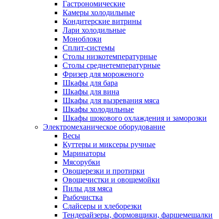
Гастрономические
Камеры холодильные
Кондитерские витрины
Лари холодильные
Моноблоки
Сплит-системы
Столы низкотемпературные
Столы среднетемпературные
Фризер для мороженого
Шкафы для бара
Шкафы для вина
Шкафы для вызревания мяса
Шкафы холодильные
Шкафы шокового охлаждения и заморозки
Электромеханическое оборудование
Весы
Куттеры и миксеры ручные
Маринаторы
Мясорубки
Овощерезки и протирки
Овощечистки и овощемойки
Пилы для мяса
Рыбочистка
Слайсеры и хлеборезки
Тендерайзеры, формовщики, фаршемешалки