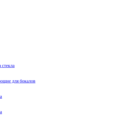
 стекла
яющие для бокалов
а
а