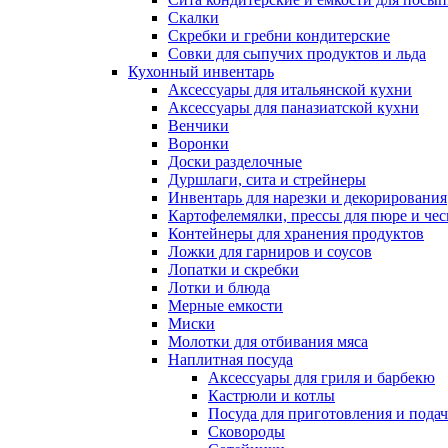
Скалки
Скребки и гребни кондитерские
Совки для сыпучих продуктов и льда
Кухонный инвентарь
Аксессуары для итальянской кухни
Аксессуары для паназиатской кухни
Венчики
Воронки
Доски разделочные
Дуршлаги, сита и стрейнеры
Инвентарь для нарезки и декорирования
Картофелемялки, прессы для пюре и чес
Контейнеры для хранения продуктов
Ложки для гарниров и соусов
Лопатки и скребки
Лотки и блюда
Мерные емкости
Миски
Молотки для отбивания мяса
Наплитная посуда
Аксессуары для гриля и барбекю
Кастрюли и котлы
Посуда для приготовления и пода
Сковороды