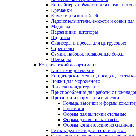
Контейнеры и ёмкости для шампанского
Креманки
Кружки для коктейлей
Ледоизмельчители, емкости и совки для 
Мадлеры
Нарзанники, штопоры
Подносы
Сквизеры и прессы для цитрусовых
Стрейнеры
Сумки, наборы, подарочные боксы
Шейкеры
Кондитерский ассортимент
Кисти кондитерские
Кондитерские мешки, насадки, ленты ко
Ложки для мороженого
Лопатки кондитерские
Приспособления для работы с шоколад
Противни и формы для выпечки
Кольца, высечки и формы кондите
Противни
Формы для выпечки стальные
Формы для выпечки хлеба
Формы кондитерские из силикона
Резаки, делители для теста и тортов
Сита кондитерские и емкости для посы