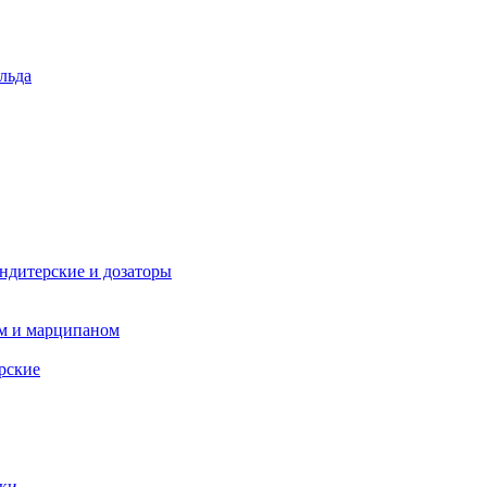
льда
ндитерские и дозаторы
ом и марципаном
рские
пки