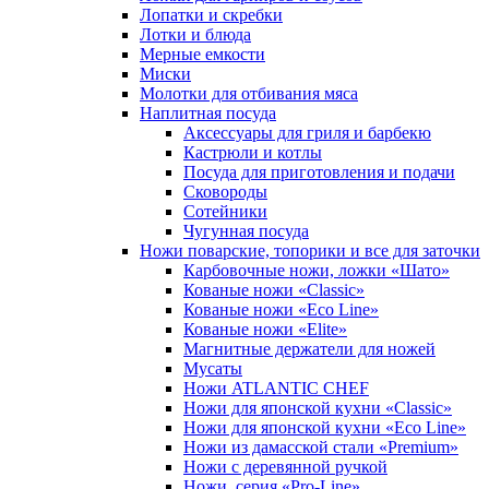
Лопатки и скребки
Лотки и блюда
Мерные емкости
Миски
Молотки для отбивания мяса
Наплитная посуда
Аксессуары для гриля и барбекю
Кастрюли и котлы
Посуда для приготовления и подачи
Сковороды
Сотейники
Чугунная посуда
Ножи поварские, топорики и все для заточки
Карбовочные ножи, ложки «Шато»
Кованые ножи «Classic»
Кованые ножи «Eco Line»
Кованые ножи «Elite»
Магнитные держатели для ножей
Мусаты
Ножи ATLANTIC CHEF
Ножи для японской кухни «Classic»
Ножи для японской кухни «Eco Line»
Ножи из дамасской стали «Premium»
Ножи с деревянной ручкой
Ножи, серия «Pro-Line»