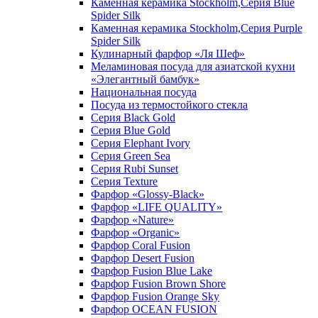
Каменная керамика Stockholm,Серия Blue
Spider Silk
Каменная керамика Stockholm,Серия Purple
Spider Silk
Кулинарный фарфор «Ля Шеф»
Меламиновая посуда для азиатской кухни
«Элегантный бамбук»
Национальная посуда
Посуда из термостойкого стекла
Серия Black Gold
Серия Blue Gold
Серия Elephant Ivory
Серия Green Sea
Серия Rubi Sunset
Серия Texture
Фарфор «Glossy-Black»
Фарфор «LIFE QUALITY»
Фарфор «Nature»
Фарфор «Organic»
Фарфор Coral Fusion
Фарфор Desert Fusion
Фарфор Fusion Blue Lake
Фарфор Fusion Brown Shore
Фарфор Fusion Orange Sky
Фарфор OCEAN FUSION