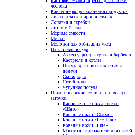
Картофелемялки, прессы для пюре и
чеснока
Контейнеры для хранения продуктов
Ложки для гарниров и соусов
Лопатки и скребки
Лотки и блюда
Мерные емкости
Миски
Молотки для отбивания мяса
Наплитная посуда
Аксессуары для гриля и барбекю
Кастрюли и котлы
Посуда для приготовления и
подачи
Сковороды
Сотейники
Чугунная посуда
Ножи поварские, топорики и все для
заточки
Карбовочные ножи, ложки
«Шато»
Кованые ножи «Classic»
Кованые ножи «Eco Line»
Кованые ножи «Elite»
Магнитные держатели для ножей