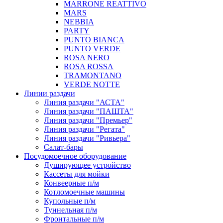
MARRONE REATTIVO
MARS
NEBBIA
PARTY
PUNTO BIANCA
PUNTO VERDE
ROSA NERO
ROSA ROSSA
TRAMONTANO
VERDE NOTTE
Линии раздачи
Линия раздачи "АСТА"
Линия раздачи "ПАШТА"
Линия раздачи "Премьер"
Линия раздачи "Регата"
Линия раздачи "Ривьера"
Салат-бары
Посудомоечное оборудование
Душирующее устройство
Кассеты для мойки
Конвеерные п/м
Котломоечные машины
Купольные п/м
Туннельная п/м
Фронтальные п/м