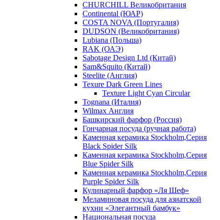
CHURCHILL Великобритания
Continental (ЮАР)
COSTA NOVA (Португалия)
DUDSON (Великобритания)
Lubiana (Польша)
RAK (ОАЭ)
Sabotage Design Ltd (Китай)
Sam&Squito (Китай)
Steelite (Англия)
Texure Dark Green Lines
Texture Light Cyan Circular
Tognana (Италия)
Wilmax Англия
Башкирский фарфор (Россия)
Гончарная посуда (ручная работа)
Каменная керамика Stockholm,Серия
Black Spider Silk
Каменная керамика Stockholm,Серия
Blue Spider Silk
Каменная керамика Stockholm,Серия
Purple Spider Silk
Кулинарный фарфор «Ля Шеф»
Меламиновая посуда для азиатской
кухни «Элегантный бамбук»
Национальная посуда