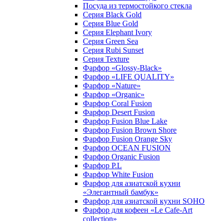
Посуда из термостойкого стекла
Серия Black Gold
Серия Blue Gold
Серия Elephant Ivory
Серия Green Sea
Серия Rubi Sunset
Серия Texture
Фарфор «Glossy-Black»
Фарфор «LIFE QUALITY»
Фарфор «Nature»
Фарфор «Organic»
Фарфор Coral Fusion
Фарфор Desert Fusion
Фарфор Fusion Blue Lake
Фарфор Fusion Brown Shore
Фарфор Fusion Orange Sky
Фарфор OCEAN FUSION
Фарфор Organic Fusion
Фарфор P.L
Фарфор White Fusion
Фарфор для азиатской кухни
«Элегантный бамбук»
Фарфор для азиатской кухни SOHO
Фарфор для кофеен «Le Cafe-Art
collection»