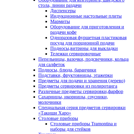
стола, линии раздачи
Диспенсеры
Индукционные настольные плиты
Мармиты
Оборудование для приготовления и
раздачи кофе
Одноразовая фуршетная пластиковая
посуда для порционной подачи
Подносы,витрины для выкладки
Тележки сервировочные
Пепельницы, вазочки, подсвечники, кольца
для салфеток
Подносы, блюда, баранчики
Подставки, фруктовницы, этажерки
Предметы для подачи и хранения (дерево)
Предметы сервировки из полиротанга
Различные предметы сервировки,фарфор
Сахарницы, икорницы, соусники,
молочники
Специальная серия предметов сервировки
«Такиши Харо»
Столовые приборы
Столовые приборы Trаmоntina и
наборы для стейков