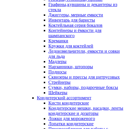
Графины,кувшины и декантеры из
стекла
Джиггеры, мерные емкости
Инвентарь для баристы
Коктейльная серия бокалов
Контейнеры и ёмкости для
шампанского
Креманки
Кружки для коктейлей
Ледоизмельчители, емкости и совки
для льда
Мадлеры
Нарзанники, штопоры
Подносы
Сквизеры и прессы для цитрусовых
Стрейнеры
Сумки, наборы, подарочные боксы
Шейкеры
Кондитерский ассортимент
Кисти кондитерские
Кондитерские мешки, насадки, ленты
кондитерские и дозаторы
Ложки для мороженого
Лопатки кондитерские
Приспособления для работы с