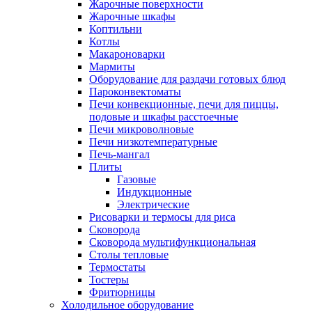
Жарочные поверхности
Жарочные шкафы
Коптильни
Котлы
Макароноварки
Мармиты
Оборудование для раздачи готовых блюд
Пароконвектоматы
Печи конвекционные, печи для пиццы,
подовые и шкафы расстоечные
Печи микроволновые
Печи низкотемпературные
Печь-мангал
Плиты
Газовые
Индукционные
Электрические
Рисоварки и термосы для риса
Сковорода
Сковорода мультифункциональная
Столы тепловые
Термостаты
Тостеры
Фритюрницы
Холодильное оборудование