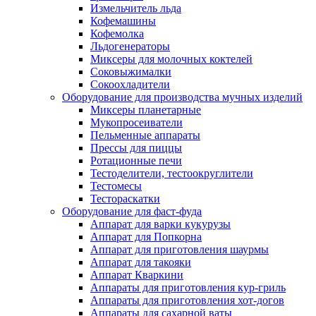
Измельчитель льда
Кофемашины
Кофемолка
Льдогенераторы
Миксеры для молочных коктелей
Соковыжималки
Сокоохладители
Оборудование для производства мучных изделий
Миксеры планетарные
Мукопросеиватели
Пельменные аппараты
Прессы для пиццы
Ротационные печи
Тестоделители, тестоокруглители
Тестомесы
Тестораскатки
Оборудование для фаст-фуда
Аппарат для варки кукурузы
Аппарат для Попкорна
Аппарат для приготовления шаурмы
Аппарат для такояки
Аппарат Кваркини
Аппараты для приготовления кур-гриль
Аппараты для приготовления хот-догов
Аппараты для сахарной ваты