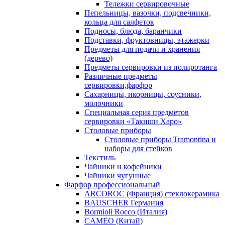
Тележки сервировочные
Пепельницы, вазочки, подсвечники,
кольца для салфеток
Подносы, блюда, баранчики
Подставки, фруктовницы, этажерки
Предметы для подачи и хранения
(дерево)
Предметы сервировки из полиротанга
Различные предметы
сервировки,фарфор
Сахарницы, икорницы, соусники,
молочники
Специальная серия предметов
сервировки «Такиши Харо»
Столовые приборы
Столовые приборы Trаmоntina и
наборы для стейков
Текстиль
Чайники и кофейники
Чайники чугунные
Фарфор профессиональный
ARCOROC (Франция) стеклокерамика
BAUSCHER Германия
Bormioli Rocco (Италия)
CAMEO (Китай)