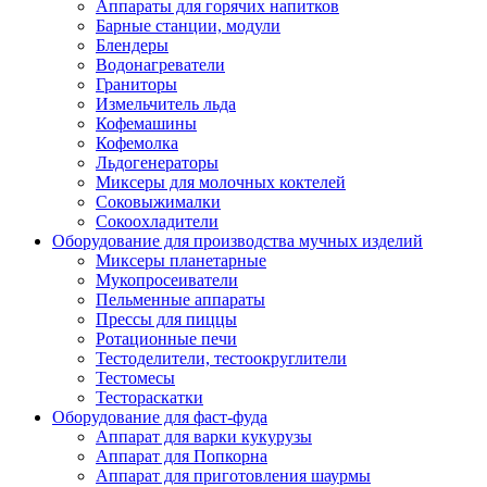
Аппараты для горячих напитков
Барные станции, модули
Блендеры
Водонагреватели
Граниторы
Измельчитель льда
Кофемашины
Кофемолка
Льдогенераторы
Миксеры для молочных коктелей
Соковыжималки
Сокоохладители
Оборудование для производства мучных изделий
Миксеры планетарные
Мукопросеиватели
Пельменные аппараты
Прессы для пиццы
Ротационные печи
Тестоделители, тестоокруглители
Тестомесы
Тестораскатки
Оборудование для фаст-фуда
Аппарат для варки кукурузы
Аппарат для Попкорна
Аппарат для приготовления шаурмы