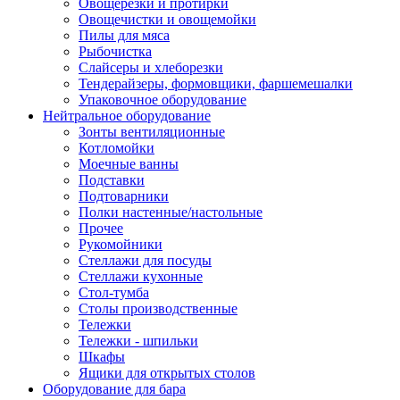
Овощерезки и протирки
Овощечистки и овощемойки
Пилы для мяса
Рыбочистка
Слайсеры и хлеборезки
Тендерайзеры, формовщики, фаршемешалки
Упаковочное оборудование
Нейтральное оборудование
Зонты вентиляционные
Котломойки
Моечные ванны
Подставки
Подтоварники
Полки настенные/настольные
Прочее
Рукомойники
Стеллажи для посуды
Стеллажи кухонные
Стол-тумба
Столы производственные
Тележки
Тележки - шпильки
Шкафы
Ящики для открытых столов
Оборудование для бара