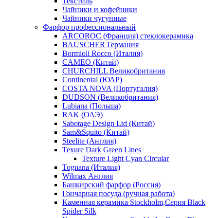
Текстиль
Чайники и кофейники
Чайники чугунные
Фарфор профессиональный
ARCOROC (Франция) стеклокерамика
BAUSCHER Германия
Bormioli Rocco (Италия)
CAMEO (Китай)
CHURCHILL Великобритания
Continental (ЮАР)
COSTA NOVA (Португалия)
DUDSON (Великобритания)
Lubiana (Польша)
RAK (ОАЭ)
Sabotage Design Ltd (Китай)
Sam&Squito (Китай)
Steelite (Англия)
Texure Dark Green Lines
Texture Light Cyan Circular
Tognana (Италия)
Wilmax Англия
Башкирский фарфор (Россия)
Гончарная посуда (ручная работа)
Каменная керамика Stockholm,Серия Black
Spider Silk