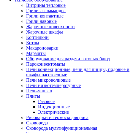
Витрины тепловые
Грили - саламандра
Грили контактные
Грили лавовые
Жарочные поверхности
Жарочные шкафы
Коптильни
Котлы
Макароноварки
Мармиты
Оборудование для раздачи готовых блюд
Пароконвектоматы
Печи конвекционные, печи для пиццы, подовые и
шкафы расстоечные
Печи микроволновые
Печи низкотемпературные
Печь-мангал
Плиты
Газовые
Индукционные
Электрические
Рисоварки и термосы для риса
Сковорода
Сковорода мультифункциональная