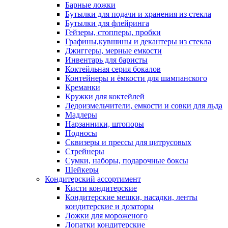
Барные ложки
Бутылки для подачи и хранения из стекла
Бутылки для флейринга
Гейзеры, стопперы, пробки
Графины,кувшины и декантеры из стекла
Джиггеры, мерные емкости
Инвентарь для баристы
Коктейльная серия бокалов
Контейнеры и ёмкости для шампанского
Креманки
Кружки для коктейлей
Ледоизмельчители, емкости и совки для льда
Мадлеры
Нарзанники, штопоры
Подносы
Сквизеры и прессы для цитрусовых
Стрейнеры
Сумки, наборы, подарочные боксы
Шейкеры
Кондитерский ассортимент
Кисти кондитерские
Кондитерские мешки, насадки, ленты
кондитерские и дозаторы
Ложки для мороженого
Лопатки кондитерские