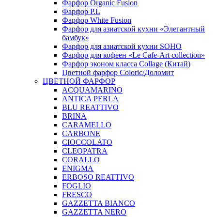
Фарфор Organic Fusion
Фарфор P.L
Фарфор White Fusion
Фарфор для азиатской кухни «Элегантный
бамбук»
Фарфор для азиатской кухни SOHO
Фарфор для кофеен «Le Cafe-Art collection»
Фарфор эконом класса Collage (Китай)
Цветной фарфор Coloric/Доломит
ЦВЕТНОЙ ФАРФОР
ACQUAMARINO
ANTICA PERLA
BLU REATTIVO
BRINA
CARAMELLO
CARBONE
CIOCCOLATO
CLEOPATRA
CORALLO
ENIGMA
ERBOSO REATTIVO
FOGLIO
FRESCO
GAZZETTA BIANCO
GAZZETTA NERO