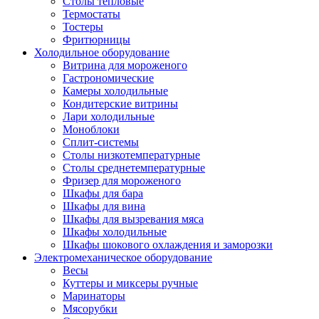
Столы тепловые
Термостаты
Тостеры
Фритюрницы
Холодильное оборудование
Витрина для мороженого
Гастрономические
Камеры холодильные
Кондитерские витрины
Лари холодильные
Моноблоки
Сплит-системы
Столы низкотемпературные
Столы среднетемпературные
Фризер для мороженого
Шкафы для бара
Шкафы для вина
Шкафы для вызревания мяса
Шкафы холодильные
Шкафы шокового охлаждения и заморозки
Электромеханическое оборудование
Весы
Куттеры и миксеры ручные
Маринаторы
Мясорубки