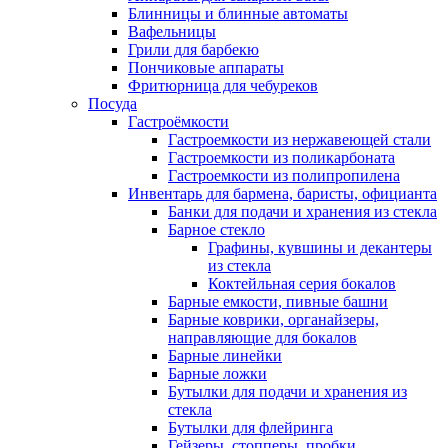
Блинницы и блинные автоматы
Вафельницы
Грили для барбекю
Пончиковые аппараты
Фритюрница для чебуреков
Посуда
Гастроёмкости
Гастроемкости из нержавеющей стали
Гастроемкости из поликарбоната
Гастроемкости из полипропилена
Инвентарь для бармена, баристы, официанта
Банки для подачи и хранения из стекла
Барное стекло
Графины, кувшины и декантеры
из стекла
Коктейльная серия бокалов
Барные емкости, пивные башни
Барные коврики, органайзеры,
направляющие для бокалов
Барные линейки
Барные ложки
Бутылки для подачи и хранения из
стекла
Бутылки для флейринга
Гейзеры, стопперы, пробки