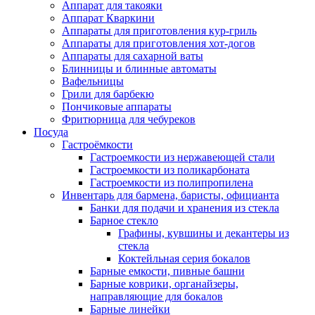
Аппарат для такояки
Аппарат Кваркини
Аппараты для приготовления кур-гриль
Аппараты для приготовления хот-догов
Аппараты для сахарной ваты
Блинницы и блинные автоматы
Вафельницы
Грили для барбекю
Пончиковые аппараты
Фритюрница для чебуреков
Посуда
Гастроёмкости
Гастроемкости из нержавеющей стали
Гастроемкости из поликарбоната
Гастроемкости из полипропилена
Инвентарь для бармена, баристы, официанта
Банки для подачи и хранения из стекла
Барное стекло
Графины, кувшины и декантеры из
стекла
Коктейльная серия бокалов
Барные емкости, пивные башни
Барные коврики, органайзеры,
направляющие для бокалов
Барные линейки