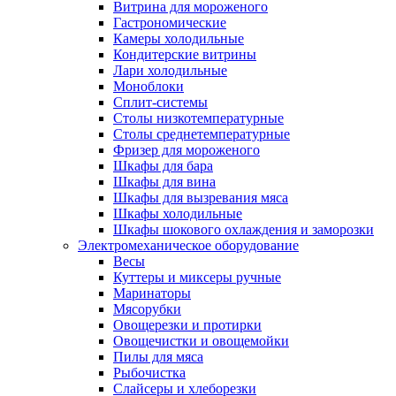
Витрина для мороженого
Гастрономические
Камеры холодильные
Кондитерские витрины
Лари холодильные
Моноблоки
Сплит-системы
Столы низкотемпературные
Столы среднетемпературные
Фризер для мороженого
Шкафы для бара
Шкафы для вина
Шкафы для вызревания мяса
Шкафы холодильные
Шкафы шокового охлаждения и заморозки
Электромеханическое оборудование
Весы
Куттеры и миксеры ручные
Маринаторы
Мясорубки
Овощерезки и протирки
Овощечистки и овощемойки
Пилы для мяса
Рыбочистка
Слайсеры и хлеборезки