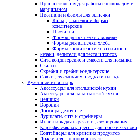
Приспособления для работы с шоколадом и
марципаном
Противни и формы для выпечки
Кольца, высечки и формы
кондитерские
Противни
Формы для выпечки стальные
Формы для выпечки хлеба
Формы кондитерские из силикона
Резаки, делители для теста и тортов
Сита кондитерские и емкости для посыпки
Скалки
Скребки и гребни кондитерские
Совки для сыпучих продуктов и льда
Кухонный инвентарь
Аксессуары для итальянской кухни
Аксессуары для паназиатской кухни
Венчики
Воронки
Доски разделочные
Дуршлаги, сита и стрейнеры
Инвентарь для нарезки и декорирования
Картофелемялки, прессы для пюре и чеснока
Контейнеры для хранения продуктов
Ложки для гарниров и соусов