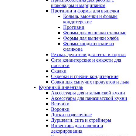
шоколадом и марципаном
Противни и формы для выпечки
Кольца, высечки и формы
кондитерские
Противни
Формы для выпечки стальные
Формы для выпечки хлеба
Формы кондитерские из
силикона
Резаки, делители для теста и тортов
Сита кондитерские и емкости для
посыпки
Скалки
Скребки и гребни кондитерские
Совки для сыпучих продуктов и льда
Кухонный инвентарь
Аксессуары для итальянской кухни
Аксессуары для паназиатской кухни
Венчики
Воронки
Доски разделочные
Дуршлаги, сита и стрейнеры
Инвентарь для нарезки и
декорирования