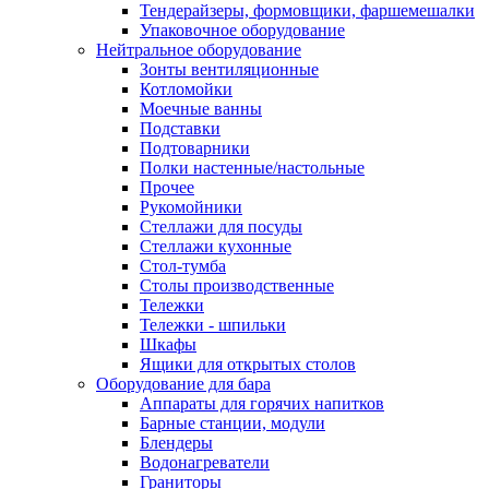
Тендерайзеры, формовщики, фаршемешалки
Упаковочное оборудование
Нейтральное оборудование
Зонты вентиляционные
Котломойки
Моечные ванны
Подставки
Подтоварники
Полки настенные/настольные
Прочее
Рукомойники
Стеллажи для посуды
Стеллажи кухонные
Стол-тумба
Столы производственные
Тележки
Тележки - шпильки
Шкафы
Ящики для открытых столов
Оборудование для бара
Аппараты для горячих напитков
Барные станции, модули
Блендеры
Водонагреватели
Граниторы