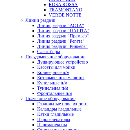
ROSA ROSSA
TRAMONTANO
VERDE NOTTE
Линии раздачи
Линия раздачи "АСТА"
Линия раздачи "ПАШТА"
Линия раздачи "Премьер"
Линия раздачи "Регата"
Линия раздачи "Ривьера"
Салат-бары
Посудомоечное оборудование
Душирующее устройство
Кассеты для мойки
Конвеерные п/м
Котломоечные машины
Купольные п/м
Туннельная п/м
Фронтальные п/м
Прачечное оборудование
Гладильные поверхности
Каландры гладильные
Катки гладильные
Парогенераторы
Пароманекены
Стиральные машины