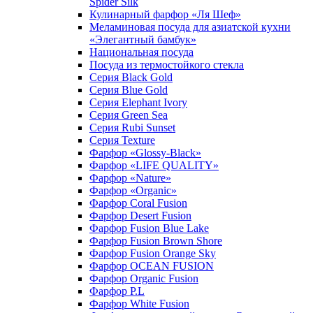
Spider Silk
Кулинарный фарфор «Ля Шеф»
Меламиновая посуда для азиатской кухни
«Элегантный бамбук»
Национальная посуда
Посуда из термостойкого стекла
Серия Black Gold
Серия Blue Gold
Серия Elephant Ivory
Серия Green Sea
Серия Rubi Sunset
Серия Texture
Фарфор «Glossy-Black»
Фарфор «LIFE QUALITY»
Фарфор «Nature»
Фарфор «Organic»
Фарфор Coral Fusion
Фарфор Desert Fusion
Фарфор Fusion Blue Lake
Фарфор Fusion Brown Shore
Фарфор Fusion Orange Sky
Фарфор OCEAN FUSION
Фарфор Organic Fusion
Фарфор P.L
Фарфор White Fusion