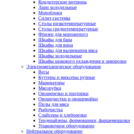
Кондитерские витрины
Лари холодильные
Моноблоки
Сплит-системы
Столы низкотемпературные
Столы среднетемпературные
Фризер для мороженого
Шкафы для бара
Шкафы для вина
Шкафы для вызревания мяса
Шкафы холодильные
Шкафы шокового охлаждения и заморозки
Электромеханическое оборудование
Весы
Куттеры и миксеры ручные
Маринаторы
Мясорубки
Овощерезки и протирки
Овощечистки и овощемойки
Пилы для мяса
Рыбочистка
Слайсеры и хлеборезки
Тендерайзеры, формовщики, фаршемешалки
Упаковочное оборудование
Нейтральное оборудование