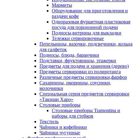
Мармиты
Оборудование для приготовления и
раздачи кофе
Одноразовая фуршетная пластиковая
посуда для порционной подачи
Подносы,витрины для выкладки
Тележки сервировочные
Пепельницы, вазочки, подсвечники, кольца
для салфеток
Подносы, блюда, баранчики
Подставки, фруктовницы, этажерки
Предметы для подачи и хранения (дерево)
Предметы сервировки из полиротанга
Различные предметы сервировки,фарфор
Сахарницы, икорницы, соусники,
молочники
Специальная серия предметов сервировки
«Такиши Харо»
Столовые приборы
Столовые приборы Trаmоntina и
наборы для стейков
Текстиль
Чайники и кофейники
Чайники чугунные