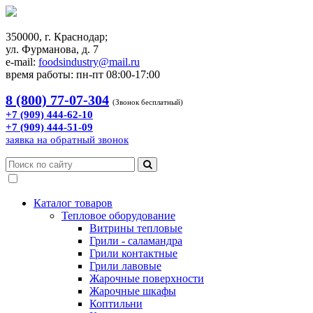
350000, г. Краснодар;
ул. Фурманова, д. 7
e-mail:
foodsindustry@mail.ru
время работы: пн-пт 08:00-17:00
8 (800) 77-07-304
(Звонок бесплатный)
+7 (909) 444-62-10
+7 (909) 444-51-09
заявка на обратный звонок
Каталог товаров
Тепловое оборудование
Витрины тепловые
Грили - саламандра
Грили контактные
Грили лавовые
Жарочные поверхности
Жарочные шкафы
Коптильни