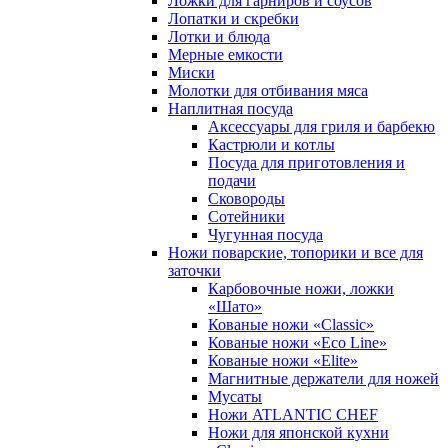
Ложки для гарниров и соусов
Лопатки и скребки
Лотки и блюда
Мерные емкости
Миски
Молотки для отбивания мяса
Наплитная посуда
Аксессуары для гриля и барбекю
Кастрюли и котлы
Посуда для приготовления и
подачи
Сковороды
Сотейники
Чугунная посуда
Ножи поварские, топорики и все для
заточки
Карбовочные ножи, ложки
«Шато»
Кованые ножи «Classic»
Кованые ножи «Eco Line»
Кованые ножи «Elite»
Магнитные держатели для ножей
Мусаты
Ножи ATLANTIC CHEF
Ножи для японской кухни