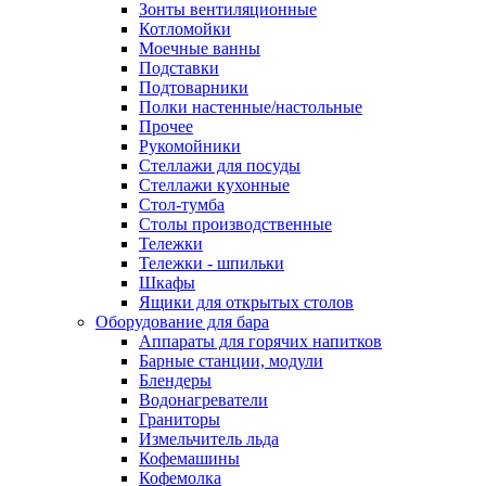
Зонты вентиляционные
Котломойки
Моечные ванны
Подставки
Подтоварники
Полки настенные/настольные
Прочее
Рукомойники
Стеллажи для посуды
Стеллажи кухонные
Стол-тумба
Столы производственные
Тележки
Тележки - шпильки
Шкафы
Ящики для открытых столов
Оборудование для бара
Аппараты для горячих напитков
Барные станции, модули
Блендеры
Водонагреватели
Граниторы
Измельчитель льда
Кофемашины
Кофемолка