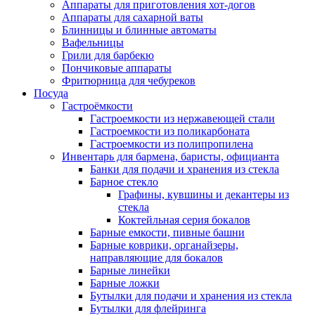
Аппараты для приготовления хот-догов
Аппараты для сахарной ваты
Блинницы и блинные автоматы
Вафельницы
Грили для барбекю
Пончиковые аппараты
Фритюрница для чебуреков
Посуда
Гастроёмкости
Гастроемкости из нержавеющей стали
Гастроемкости из поликарбоната
Гастроемкости из полипропилена
Инвентарь для бармена, баристы, официанта
Банки для подачи и хранения из стекла
Барное стекло
Графины, кувшины и декантеры из
стекла
Коктейльная серия бокалов
Барные емкости, пивные башни
Барные коврики, органайзеры,
направляющие для бокалов
Барные линейки
Барные ложки
Бутылки для подачи и хранения из стекла
Бутылки для флейринга