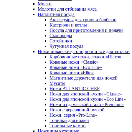
Миски
Молотки для отбивания мяса
Наплитная посуда
Аксессуары для гриля и барбекю
Кастрюли и котлы
Посуда для приготовления и подачи
Сковороды
Сотейники
Чугунная посуда
Ножи поварские, топорики и все для заточки
Карбовочные ножи, ложки «Шато»
Кованые ножи «Classic»
Кованые ножи «Eco Line»
Кованые ножи «Elite»
Магнитные держатели для ножей
Мусаты
Ножи ATLANTIC CHEF
Ножи для японской кухни «Classic»
Ножи для японской кухни «Eco Line»
Ножи из дамасской стали «Premium»
Ножи с деревянной ручкой
Ножи, серия «Pro-Line»
Точилки для ножей
Точильные камни
Ножницы кухонные