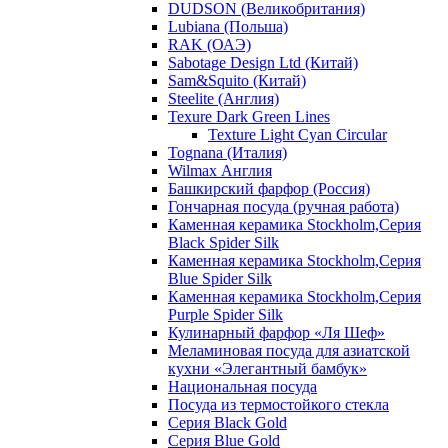
DUDSON (Великобритания)
Lubiana (Польша)
RAK (ОАЭ)
Sabotage Design Ltd (Китай)
Sam&Squito (Китай)
Steelite (Англия)
Texure Dark Green Lines
Texture Light Cyan Circular
Tognana (Италия)
Wilmax Англия
Башкирский фарфор (Россия)
Гончарная посуда (ручная работа)
Каменная керамика Stockholm,Серия
Black Spider Silk
Каменная керамика Stockholm,Серия
Blue Spider Silk
Каменная керамика Stockholm,Серия
Purple Spider Silk
Кулинарный фарфор «Ля Шеф»
Меламиновая посуда для азиатской
кухни «Элегантный бамбук»
Национальная посуда
Посуда из термостойкого стекла
Серия Black Gold
Серия Blue Gold