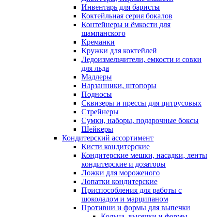
Инвентарь для баристы
Коктейльная серия бокалов
Контейнеры и ёмкости для
шампанского
Креманки
Кружки для коктейлей
Ледоизмельчители, емкости и совки
для льда
Мадлеры
Нарзанники, штопоры
Подносы
Сквизеры и прессы для цитрусовых
Стрейнеры
Сумки, наборы, подарочные боксы
Шейкеры
Кондитерский ассортимент
Кисти кондитерские
Кондитерские мешки, насадки, ленты
кондитерские и дозаторы
Ложки для мороженого
Лопатки кондитерские
Приспособления для работы с
шоколадом и марципаном
Противни и формы для выпечки
Кольца, высечки и формы