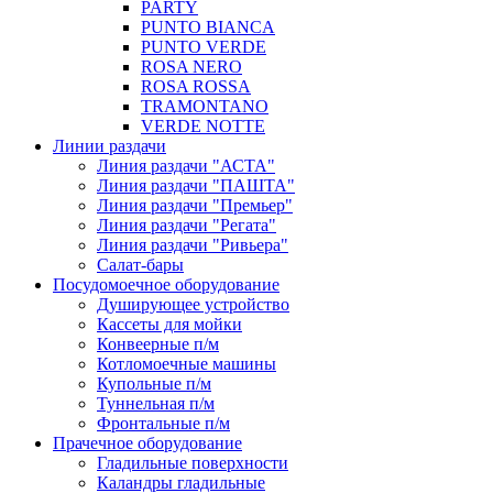
PARTY
PUNTO BIANCA
PUNTO VERDE
ROSA NERO
ROSA ROSSA
TRAMONTANO
VERDE NOTTE
Линии раздачи
Линия раздачи "АСТА"
Линия раздачи "ПАШТА"
Линия раздачи "Премьер"
Линия раздачи "Регата"
Линия раздачи "Ривьера"
Салат-бары
Посудомоечное оборудование
Душирующее устройство
Кассеты для мойки
Конвеерные п/м
Котломоечные машины
Купольные п/м
Туннельная п/м
Фронтальные п/м
Прачечное оборудование
Гладильные поверхности
Каландры гладильные