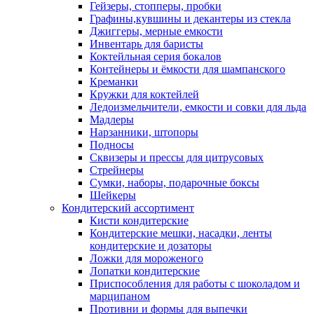
Гейзеры, стопперы, пробки
Графины,кувшины и декантеры из стекла
Джиггеры, мерные емкости
Инвентарь для баристы
Коктейльная серия бокалов
Контейнеры и ёмкости для шампанского
Креманки
Кружки для коктейлей
Ледоизмельчители, емкости и совки для льда
Мадлеры
Нарзанники, штопоры
Подносы
Сквизеры и прессы для цитрусовых
Стрейнеры
Сумки, наборы, подарочные боксы
Шейкеры
Кондитерский ассортимент
Кисти кондитерские
Кондитерские мешки, насадки, ленты
кондитерские и дозаторы
Ложки для мороженого
Лопатки кондитерские
Приспособления для работы с шоколадом и
марципаном
Противни и формы для выпечки