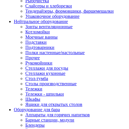
Рыбочистка
Слайсеры и хлеборезки
Тендерайзеры, формовщики, фаршемешалки
Упаковочное оборудование
Нейтральное оборудование
Зонты вентиляционные
Котломойки
Моечные ванны
Подставки
Подтоварники
Полки настенные/настольные
Прочее
Рукомойники
Стеллажи для посуды
Стеллажи кухонные
Стол-тумба
Столы производственные
Тележки
Тележки - шпильки
Шкафы
Ящики для открытых столов
Оборудование для бара
Аппараты для горячих напитков
Барные станции, модули
Блендеры