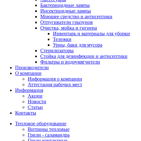
Бактерицидные лампы
Инсектицидные лампы
Моющее средство и антисептики
Отпугиватели грызунов
Очистка, мойка и гигиена
Инвентарь и материалы для уборки
Тележки
Урны, баки для мусора
Стерилизаторы
Стойка для дезинфекции и антисептики
Фильтры и водоумягчители
Производители
О компании
Информация о компании
Аттестация рабочих мест
Информация
Акции
Новости
Статьи
Контакты
Тепловое оборудование
Витрины тепловые
Грили - саламандра
Грили контактные