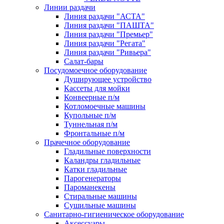
Линии раздачи
Линия раздачи "АСТА"
Линия раздачи "ПАШТА"
Линия раздачи "Премьер"
Линия раздачи "Регата"
Линия раздачи "Ривьера"
Салат-бары
Посудомоечное оборудование
Душирующее устройство
Кассеты для мойки
Конвеерные п/м
Котломоечные машины
Купольные п/м
Туннельная п/м
Фронтальные п/м
Прачечное оборудование
Гладильные поверхности
Каландры гладильные
Катки гладильные
Парогенераторы
Пароманекены
Стиральные машины
Сушильные машины
Санитарно-гигиеническое оборудование
Аксессуары