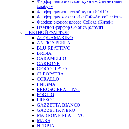
Фарфор для азиатской кухни «Элегантный
бамбук»
Фарфор для азиатской кухни SOHO
Фарфор для кофеен «Le Cafe-Art collection»
Фарфор эконом класса Collage (Китай)
Цветной фарфор Coloric/Доломит
ЦВЕТНОЙ ФАРФОР
ACQUAMARINO
ANTICA PERLA
BLU REATTIVO
BRINA
CARAMELLO
CARBONE
CIOCCOLATO
CLEOPATRA
CORALLO
ENIGMA
ERBOSO REATTIVO
FOGLIO
FRESCO
GAZZETTA BIANCO
GAZZETTA NERO
MARRONE REATTIVO
MARS
NEBBIA