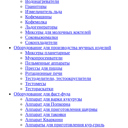
Водонагреватели
Граниторы
Измельчитель льда
Кофемашины
Кофемолка
Льдогенераторы
Миксеры для молочных коктелей
Соковыжималки
Сокоохладители
Оборудование для производства мучных изделий
Миксеры планетарные
Мукопросеиватели
Пельменные аппараты
Прессы для пиццы
Ротационные печи
Тестоделители, тестоокруглители
Тестомесы
Тестораскатки
Оборудование для фаст-фуда
Аппарат для варки кукурузы
Аппарат для Попкорна
Аппарат для приготовления шаурмы
Аппарат для такояки
Аппарат Кваркини
Аппараты для приготовления кур-гриль