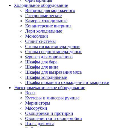
Фритюрницы
Холодильное оборудование
Витрина для мороженого
Гастрономические
Камеры холодильные
Кондитерские витрины
Лари холодильные
Моноблоки
Сплит-системы
Столы низкотемпературные
Столы среднетемпературные
Фризер для мороженого
Шкафы для бара
Шкафы для вина
Шкафы для вызревания мяса
Шкафы холодильные
Шкафы шокового охлаждения и заморозки
Электромеханическое оборудование
Весы
Куттеры и миксеры ручные
Маринаторы
Мясорубки
Овощерезки и протирки
Овощечистки и овощемойки
Пилы для мяса