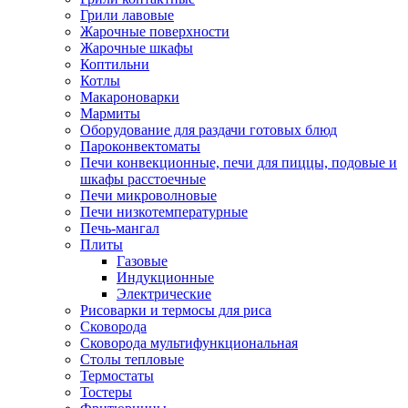
Грили лавовые
Жарочные поверхности
Жарочные шкафы
Коптильни
Котлы
Макароноварки
Мармиты
Оборудование для раздачи готовых блюд
Пароконвектоматы
Печи конвекционные, печи для пиццы, подовые и
шкафы расстоечные
Печи микроволновые
Печи низкотемпературные
Печь-мангал
Плиты
Газовые
Индукционные
Электрические
Рисоварки и термосы для риса
Сковорода
Сковорода мультифункциональная
Столы тепловые
Термостаты
Тостеры