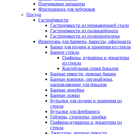
Пончиковые аппараты
Фритюрница для чебуреков
Посуда
Гастроёмкости
Гастроемкости из нержавеющей стали
Гастроемкости из поликарбоната
Гастроемкости из полипропилена
Инвентарь для бармена, баристы, официанта
Банки для подачи и хранения из стекла
Барное стекло
Графины, кувшины и декантеры
из стекла
Коктейльная серия бокалов
Барные емкости, пивные башни
Барные коврики, органайзеры,
направляющие для бокалов
Барные линейки
Барные ложки
Бутылки для подачи и хранения из
стекла
Бутылки для флейринга
Гейзеры, стопперы, пробки
Графины,кувшины и декантеры из
стекла
Джиггеры, мерные емкости