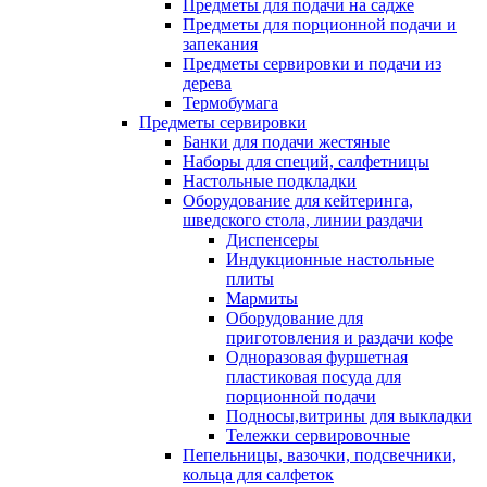
Предметы для подачи на садже
Предметы для порционной подачи и
запекания
Предметы сервировки и подачи из
дерева
Термобумага
Предметы сервировки
Банки для подачи жестяные
Наборы для специй, салфетницы
Настольные подкладки
Оборудование для кейтеринга,
шведского стола, линии раздачи
Диспенсеры
Индукционные настольные
плиты
Мармиты
Оборудование для
приготовления и раздачи кофе
Одноразовая фуршетная
пластиковая посуда для
порционной подачи
Подносы,витрины для выкладки
Тележки сервировочные
Пепельницы, вазочки, подсвечники,
кольца для салфеток