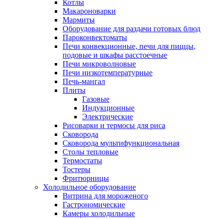
Котлы
Макароноварки
Мармиты
Оборудование для раздачи готовых блюд
Пароконвектоматы
Печи конвекционные, печи для пиццы,
подовые и шкафы расстоечные
Печи микроволновые
Печи низкотемпературные
Печь-мангал
Плиты
Газовые
Индукционные
Электрические
Рисоварки и термосы для риса
Сковорода
Сковорода мультифункциональная
Столы тепловые
Термостаты
Тостеры
Фритюрницы
Холодильное оборудование
Витрина для мороженого
Гастрономические
Камеры холодильные