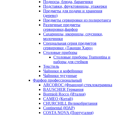
Подносы, блюда, баранчики
Подставки, фруктовницы, этажерки
Предметы для подачи и хранения
(дерево)
Предметы сервировки из полиротанга
Различные предметы
сервировки,фарфор
Сахарницы, икорницы, соусники,
молочники
Специальная серия предметов
сервировки «Такиши Харо»
Столовые приборы
Столовые приборы Trаmоntina и
наборы для стейков
Текстиль
Чайники и кофейники
Чайники чугунные
Фарфор профессиональный
ARCOROC (Франция) стеклокерамика
BAUSCHER Германия
Bormioli Rocco (Италия)
CAMEO (Китай)
CHURCHILL Великобритания
Continental (ЮАР)
COSTA NOVA (Португалия)