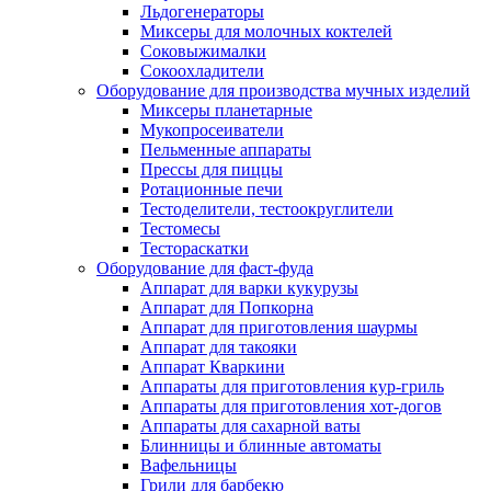
Льдогенераторы
Миксеры для молочных коктелей
Соковыжималки
Сокоохладители
Оборудование для производства мучных изделий
Миксеры планетарные
Мукопросеиватели
Пельменные аппараты
Прессы для пиццы
Ротационные печи
Тестоделители, тестоокруглители
Тестомесы
Тестораскатки
Оборудование для фаст-фуда
Аппарат для варки кукурузы
Аппарат для Попкорна
Аппарат для приготовления шаурмы
Аппарат для такояки
Аппарат Кваркини
Аппараты для приготовления кур-гриль
Аппараты для приготовления хот-догов
Аппараты для сахарной ваты
Блинницы и блинные автоматы
Вафельницы
Грили для барбекю