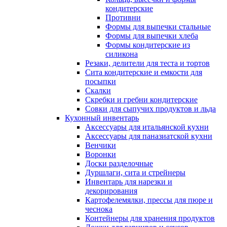
кондитерские
Противни
Формы для выпечки стальные
Формы для выпечки хлеба
Формы кондитерские из
силикона
Резаки, делители для теста и тортов
Сита кондитерские и емкости для
посыпки
Скалки
Скребки и гребни кондитерские
Совки для сыпучих продуктов и льда
Кухонный инвентарь
Аксессуары для итальянской кухни
Аксессуары для паназиатской кухни
Венчики
Воронки
Доски разделочные
Дуршлаги, сита и стрейнеры
Инвентарь для нарезки и
декорирования
Картофелемялки, прессы для пюре и
чеснока
Контейнеры для хранения продуктов