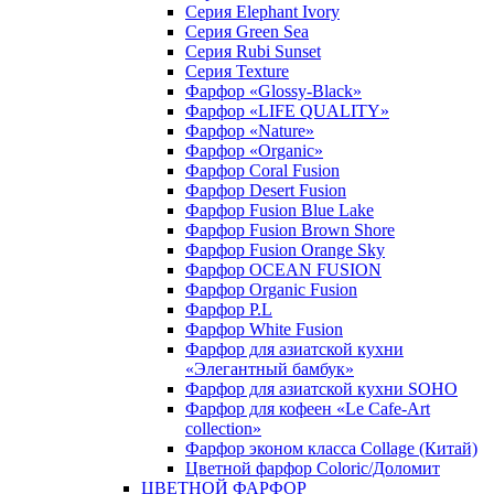
Серия Elephant Ivory
Серия Green Sea
Серия Rubi Sunset
Серия Texture
Фарфор «Glossy-Black»
Фарфор «LIFE QUALITY»
Фарфор «Nature»
Фарфор «Organic»
Фарфор Coral Fusion
Фарфор Desert Fusion
Фарфор Fusion Blue Lake
Фарфор Fusion Brown Shore
Фарфор Fusion Orange Sky
Фарфор OCEAN FUSION
Фарфор Organic Fusion
Фарфор P.L
Фарфор White Fusion
Фарфор для азиатской кухни
«Элегантный бамбук»
Фарфор для азиатской кухни SOHO
Фарфор для кофеен «Le Cafe-Art
collection»
Фарфор эконом класса Collage (Китай)
Цветной фарфор Coloric/Доломит
ЦВЕТНОЙ ФАРФОР