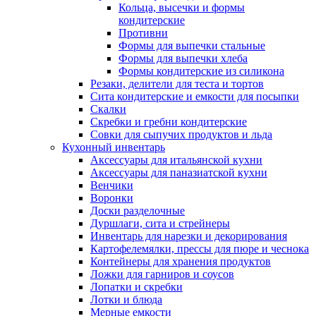
Кольца, высечки и формы
кондитерские
Противни
Формы для выпечки стальные
Формы для выпечки хлеба
Формы кондитерские из силикона
Резаки, делители для теста и тортов
Сита кондитерские и емкости для посыпки
Скалки
Скребки и гребни кондитерские
Совки для сыпучих продуктов и льда
Кухонный инвентарь
Аксессуары для итальянской кухни
Аксессуары для паназиатской кухни
Венчики
Воронки
Доски разделочные
Дуршлаги, сита и стрейнеры
Инвентарь для нарезки и декорирования
Картофелемялки, прессы для пюре и чеснока
Контейнеры для хранения продуктов
Ложки для гарниров и соусов
Лопатки и скребки
Лотки и блюда
Мерные емкости