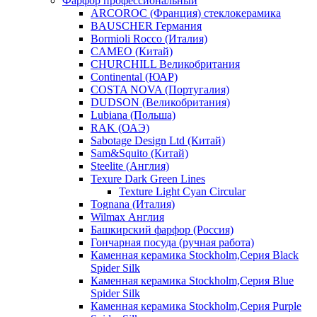
Фарфор профессиональный
ARCOROC (Франция) стеклокерамика
BAUSCHER Германия
Bormioli Rocco (Италия)
CAMEO (Китай)
CHURCHILL Великобритания
Continental (ЮАР)
COSTA NOVA (Португалия)
DUDSON (Великобритания)
Lubiana (Польша)
RAK (ОАЭ)
Sabotage Design Ltd (Китай)
Sam&Squito (Китай)
Steelite (Англия)
Texure Dark Green Lines
Texture Light Cyan Circular
Tognana (Италия)
Wilmax Англия
Башкирский фарфор (Россия)
Гончарная посуда (ручная работа)
Каменная керамика Stockholm,Серия Black
Spider Silk
Каменная керамика Stockholm,Серия Blue
Spider Silk
Каменная керамика Stockholm,Серия Purple