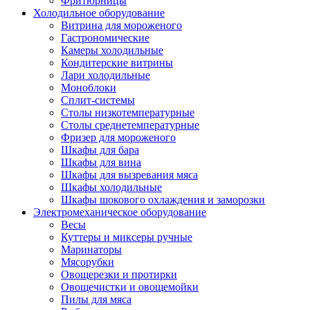
Фритюрницы
Холодильное оборудование
Витрина для мороженого
Гастрономические
Камеры холодильные
Кондитерские витрины
Лари холодильные
Моноблоки
Сплит-системы
Столы низкотемпературные
Столы среднетемпературные
Фризер для мороженого
Шкафы для бара
Шкафы для вина
Шкафы для вызревания мяса
Шкафы холодильные
Шкафы шокового охлаждения и заморозки
Электромеханическое оборудование
Весы
Куттеры и миксеры ручные
Маринаторы
Мясорубки
Овощерезки и протирки
Овощечистки и овощемойки
Пилы для мяса