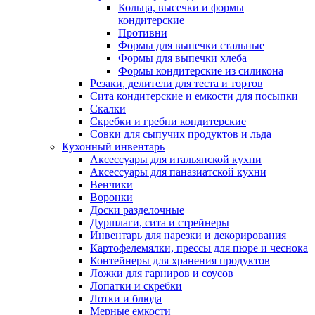
Кольца, высечки и формы
кондитерские
Противни
Формы для выпечки стальные
Формы для выпечки хлеба
Формы кондитерские из силикона
Резаки, делители для теста и тортов
Сита кондитерские и емкости для посыпки
Скалки
Скребки и гребни кондитерские
Совки для сыпучих продуктов и льда
Кухонный инвентарь
Аксессуары для итальянской кухни
Аксессуары для паназиатской кухни
Венчики
Воронки
Доски разделочные
Дуршлаги, сита и стрейнеры
Инвентарь для нарезки и декорирования
Картофелемялки, прессы для пюре и чеснока
Контейнеры для хранения продуктов
Ложки для гарниров и соусов
Лопатки и скребки
Лотки и блюда
Мерные емкости