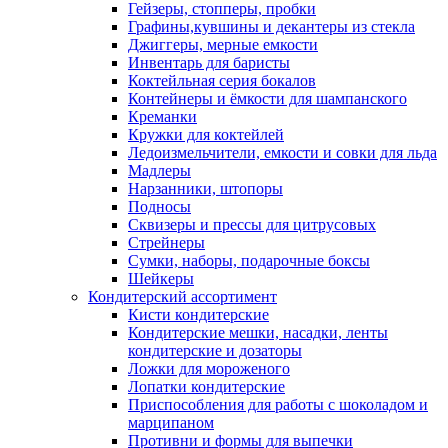
Гейзеры, стопперы, пробки
Графины,кувшины и декантеры из стекла
Джиггеры, мерные емкости
Инвентарь для баристы
Коктейльная серия бокалов
Контейнеры и ёмкости для шампанского
Креманки
Кружки для коктейлей
Ледоизмельчители, емкости и совки для льда
Мадлеры
Нарзанники, штопоры
Подносы
Сквизеры и прессы для цитрусовых
Стрейнеры
Сумки, наборы, подарочные боксы
Шейкеры
Кондитерский ассортимент
Кисти кондитерские
Кондитерские мешки, насадки, ленты
кондитерские и дозаторы
Ложки для мороженого
Лопатки кондитерские
Приспособления для работы с шоколадом и
марципаном
Противни и формы для выпечки