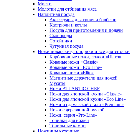
Миски
Молотки для отбивания мяса
Наплитная посуда
Аксессуары для гриля и барбекю
Кастрюли и котлы
Посуда для приготовления и подачи
Сковороды
Сотейники
Чугунная посуда
Ножи поварские, топорики и все для заточки
Карбовочные ножи, ложки «Шато»
Кованые ножи «Classic»
Кованые ножи «Eco Line»
Кованые ножи «Elite»
Магнитные держатели для ножей
Мусаты
Ножи ATLANTIC CHEF
Ножи для японской кухни «Classic»
Ножи для японской кухни «Eco Line»
Ножи из дамасской стали «Premium»
Ножи с деревянной ручкой
Ножи, серия «Pro-Line»
Точилки для ножей
Точильные камни
Ножницы кухонные