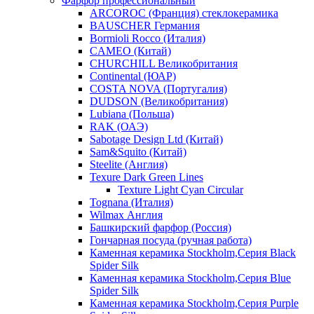
Фарфор профессиональный
ARCOROC (Франция) стеклокерамика
BAUSCHER Германия
Bormioli Rocco (Италия)
CAMEO (Китай)
CHURCHILL Великобритания
Continental (ЮАР)
COSTA NOVA (Португалия)
DUDSON (Великобритания)
Lubiana (Польша)
RAK (ОАЭ)
Sabotage Design Ltd (Китай)
Sam&Squito (Китай)
Steelite (Англия)
Texure Dark Green Lines
Texture Light Cyan Circular
Tognana (Италия)
Wilmax Англия
Башкирский фарфор (Россия)
Гончарная посуда (ручная работа)
Каменная керамика Stockholm,Серия Black
Spider Silk
Каменная керамика Stockholm,Серия Blue
Spider Silk
Каменная керамика Stockholm,Серия Purple