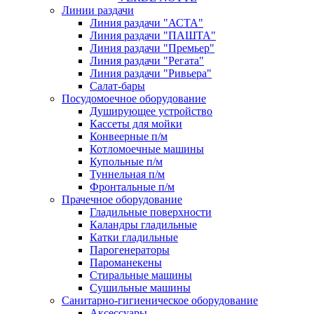
Линии раздачи
Линия раздачи "АСТА"
Линия раздачи "ПАШТА"
Линия раздачи "Премьер"
Линия раздачи "Регата"
Линия раздачи "Ривьера"
Салат-бары
Посудомоечное оборудование
Душирующее устройство
Кассеты для мойки
Конвеерные п/м
Котломоечные машины
Купольные п/м
Туннельная п/м
Фронтальные п/м
Прачечное оборудование
Гладильные поверхности
Каландры гладильные
Катки гладильные
Парогенераторы
Пароманекены
Стиральные машины
Сушильные машины
Санитарно-гигиеническое оборудование
Аксессуары