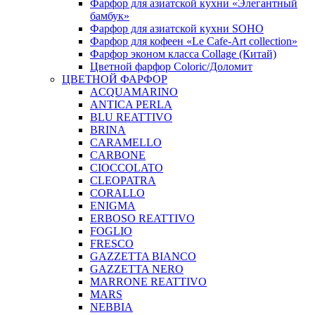
Фарфор для азиатской кухни «Элегантный
бамбук»
Фарфор для азиатской кухни SOHO
Фарфор для кофеен «Le Cafe-Art collection»
Фарфор эконом класса Collage (Китай)
Цветной фарфор Coloric/Доломит
ЦВЕТНОЙ ФАРФОР
ACQUAMARINO
ANTICA PERLA
BLU REATTIVO
BRINA
CARAMELLO
CARBONE
CIOCCOLATO
CLEOPATRA
CORALLO
ENIGMA
ERBOSO REATTIVO
FOGLIO
FRESCO
GAZZETTA BIANCO
GAZZETTA NERO
MARRONE REATTIVO
MARS
NEBBIA