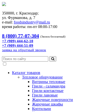
350000, г. Краснодар;
ул. Фурманова, д. 7
e-mail:
foodsindustry@mail.ru
время работы: пн-пт 08:00-17:00
8 (800) 77-07-304
(Звонок бесплатный)
+7 (909) 444-62-10
+7 (909) 444-51-09
заявка на обратный звонок
Каталог товаров
Тепловое оборудование
Витрины тепловые
Грили - саламандра
Грили контактные
Грили лавовые
Жарочные поверхности
Жарочные шкафы
Коптильни