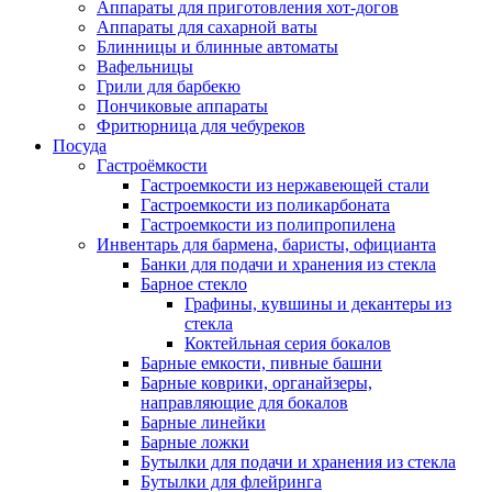
Аппараты для приготовления хот-догов
Аппараты для сахарной ваты
Блинницы и блинные автоматы
Вафельницы
Грили для барбекю
Пончиковые аппараты
Фритюрница для чебуреков
Посуда
Гастроёмкости
Гастроемкости из нержавеющей стали
Гастроемкости из поликарбоната
Гастроемкости из полипропилена
Инвентарь для бармена, баристы, официанта
Банки для подачи и хранения из стекла
Барное стекло
Графины, кувшины и декантеры из
стекла
Коктейльная серия бокалов
Барные емкости, пивные башни
Барные коврики, органайзеры,
направляющие для бокалов
Барные линейки
Барные ложки
Бутылки для подачи и хранения из стекла
Бутылки для флейринга