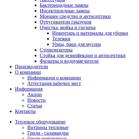
Бактерицидные лампы
Инсектицидные лампы
Моющее средство и антисептики
Отпугиватели грызунов
Очистка, мойка и гигиена
Инвентарь и материалы для уборки
Тележки
Урны, баки для мусора
Стерилизаторы
Стойка для дезинфекции и антисептики
Фильтры и водоумягчители
Производители
О компании
Информация о компании
Аттестация рабочих мест
Информация
Акции
Новости
Статьи
Контакты
Тепловое оборудование
Витрины тепловые
Грили - саламандра
Грили контактные