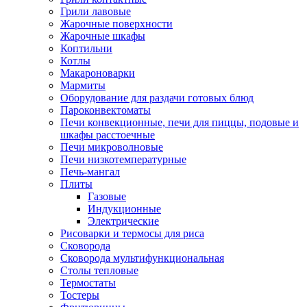
Грили лавовые
Жарочные поверхности
Жарочные шкафы
Коптильни
Котлы
Макароноварки
Мармиты
Оборудование для раздачи готовых блюд
Пароконвектоматы
Печи конвекционные, печи для пиццы, подовые и
шкафы расстоечные
Печи микроволновые
Печи низкотемпературные
Печь-мангал
Плиты
Газовые
Индукционные
Электрические
Рисоварки и термосы для риса
Сковорода
Сковорода мультифункциональная
Столы тепловые
Термостаты
Тостеры