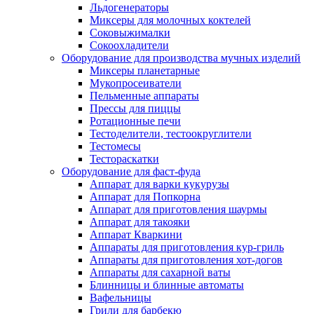
Льдогенераторы
Миксеры для молочных коктелей
Соковыжималки
Сокоохладители
Оборудование для производства мучных изделий
Миксеры планетарные
Мукопросеиватели
Пельменные аппараты
Прессы для пиццы
Ротационные печи
Тестоделители, тестоокруглители
Тестомесы
Тестораскатки
Оборудование для фаст-фуда
Аппарат для варки кукурузы
Аппарат для Попкорна
Аппарат для приготовления шаурмы
Аппарат для такояки
Аппарат Кваркини
Аппараты для приготовления кур-гриль
Аппараты для приготовления хот-догов
Аппараты для сахарной ваты
Блинницы и блинные автоматы
Вафельницы
Грили для барбекю