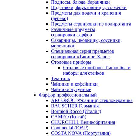
Подносы, блюда, баранчики
Подставки, фруктовницы, этажерки
Предметы для подачи и хранения
(дерево)
Предметы сервировки из полиротанга
Различные предметы
сервировки,фарфор
Сахарницы, икорницы, соусники,
молочники
Специальная серия предметов
сервировки «Такиши Харо»
Столовые приборы
Столовые приборы Trаmоntina и
наборы для стейков
Текстиль
Чайники и кофейники
Чайники чугунные
Фарфор профессиональный
ARCOROC (Франция) стеклокерамика
BAUSCHER Германия
Bormioli Rocco (Италия)
CAMEO (Китай)
CHURCHILL Великобритания
Continental (ЮАР)
COSTA NOVA (Португалия)