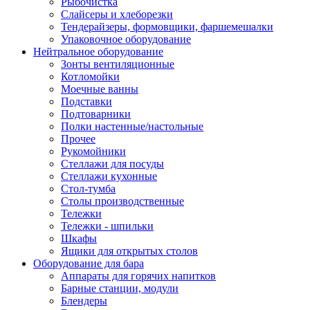
Рыбочистка
Слайсеры и хлеборезки
Тендерайзеры, формовщики, фаршемешалки
Упаковочное оборудование
Нейтральное оборудование
Зонты вентиляционные
Котломойки
Моечные ванны
Подставки
Подтоварники
Полки настенные/настольные
Прочее
Рукомойники
Стеллажи для посуды
Стеллажи кухонные
Стол-тумба
Столы производственные
Тележки
Тележки - шпильки
Шкафы
Ящики для открытых столов
Оборудование для бара
Аппараты для горячих напитков
Барные станции, модули
Блендеры