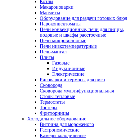
Котлы
Макароноварки
Мармиты
Оборудование для раздачи готовых блюд
Пароконвектоматы
Печи конвекционные, печи для пиццы,
подовые и шкафы расстоечные
Печи микроволновые
Печи низкотемпературные
Печь-мангал
Плиты
Газовые
Индукционные
Электрические
Рисоварки и термосы для риса
Сковорода
Сковорода мультифункциональная
Столы тепловые
Термостаты
Тостеры
Фритюрницы
Холодильное оборудование
Витрина для мороженого
Гастрономические
Камеры холодильные