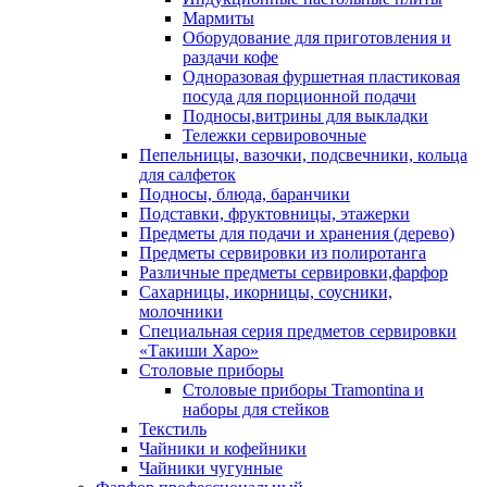
Мармиты
Оборудование для приготовления и
раздачи кофе
Одноразовая фуршетная пластиковая
посуда для порционной подачи
Подносы,витрины для выкладки
Тележки сервировочные
Пепельницы, вазочки, подсвечники, кольца
для салфеток
Подносы, блюда, баранчики
Подставки, фруктовницы, этажерки
Предметы для подачи и хранения (дерево)
Предметы сервировки из полиротанга
Различные предметы сервировки,фарфор
Сахарницы, икорницы, соусники,
молочники
Специальная серия предметов сервировки
«Такиши Харо»
Столовые приборы
Столовые приборы Trаmоntina и
наборы для стейков
Текстиль
Чайники и кофейники
Чайники чугунные