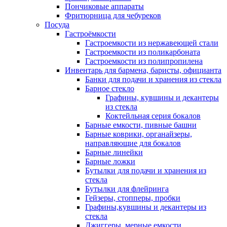
Пончиковые аппараты
Фритюрница для чебуреков
Посуда
Гастроёмкости
Гастроемкости из нержавеющей стали
Гастроемкости из поликарбоната
Гастроемкости из полипропилена
Инвентарь для бармена, баристы, официанта
Банки для подачи и хранения из стекла
Барное стекло
Графины, кувшины и декантеры
из стекла
Коктейльная серия бокалов
Барные емкости, пивные башни
Барные коврики, органайзеры,
направляющие для бокалов
Барные линейки
Барные ложки
Бутылки для подачи и хранения из
стекла
Бутылки для флейринга
Гейзеры, стопперы, пробки
Графины,кувшины и декантеры из
стекла
Джиггеры, мерные емкости