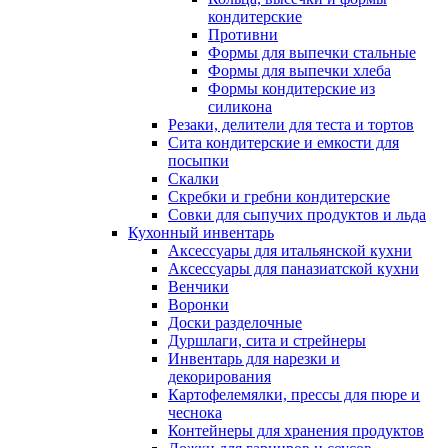
кондитерские
Противни
Формы для выпечки стальные
Формы для выпечки хлеба
Формы кондитерские из
силикона
Резаки, делители для теста и тортов
Сита кондитерские и емкости для
посыпки
Скалки
Скребки и гребни кондитерские
Совки для сыпучих продуктов и льда
Кухонный инвентарь
Аксессуары для итальянской кухни
Аксессуары для паназиатской кухни
Венчики
Воронки
Доски разделочные
Дуршлаги, сита и стрейнеры
Инвентарь для нарезки и
декорирования
Картофелемялки, прессы для пюре и
чеснока
Контейнеры для хранения продуктов