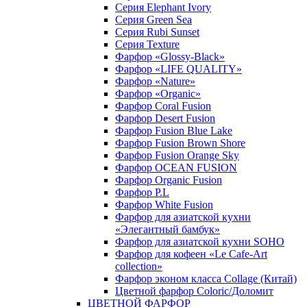
Серия Elephant Ivory
Серия Green Sea
Серия Rubi Sunset
Серия Texture
Фарфор «Glossy-Black»
Фарфор «LIFE QUALITY»
Фарфор «Nature»
Фарфор «Organic»
Фарфор Coral Fusion
Фарфор Desert Fusion
Фарфор Fusion Blue Lake
Фарфор Fusion Brown Shore
Фарфор Fusion Orange Sky
Фарфор OCEAN FUSION
Фарфор Organic Fusion
Фарфор P.L
Фарфор White Fusion
Фарфор для азиатской кухни
«Элегантный бамбук»
Фарфор для азиатской кухни SOHO
Фарфор для кофеен «Le Cafe-Art
collection»
Фарфор эконом класса Collage (Китай)
Цветной фарфор Coloric/Доломит
ЦВЕТНОЙ ФАРФОР