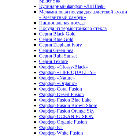
Spider Silk
Кулинарный фарфор «Ля Шеф»
Меламиновая посуда для азиатской кухни
«Элегантный бамбук»
Национальная посуда
Посуда из термостойкого стекла
Серия Black Gold
Серия Blue Gold
Серия Elephant Ivory
Серия Green Sea
Серия Rubi Sunset
Серия Texture
Фарфор «Glossy-Black»
Фарфор «LIFE QUALITY»
Фарфор «Nature»
Фарфор «Organic»
Фарфор Coral Fusion
Фарфор Desert Fusion
Фарфор Fusion Blue Lake
Фарфор Fusion Brown Shore
Фарфор Fusion Orange Sky
Фарфор OCEAN FUSION
Фарфор Organic Fusion
Фарфор P.L
Фарфор White Fusion