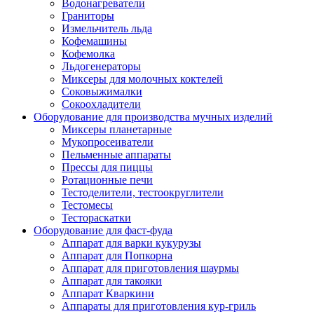
Водонагреватели
Граниторы
Измельчитель льда
Кофемашины
Кофемолка
Льдогенераторы
Миксеры для молочных коктелей
Соковыжималки
Сокоохладители
Оборудование для производства мучных изделий
Миксеры планетарные
Мукопросеиватели
Пельменные аппараты
Прессы для пиццы
Ротационные печи
Тестоделители, тестоокруглители
Тестомесы
Тестораскатки
Оборудование для фаст-фуда
Аппарат для варки кукурузы
Аппарат для Попкорна
Аппарат для приготовления шаурмы
Аппарат для такояки
Аппарат Кваркини
Аппараты для приготовления кур-гриль