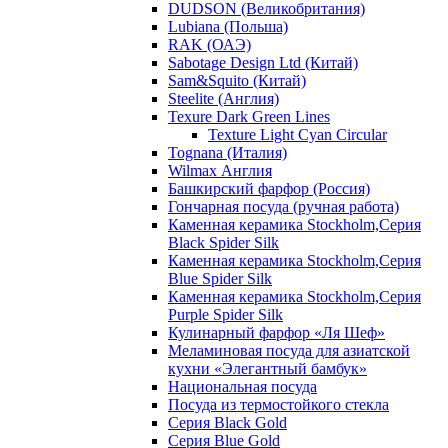
DUDSON (Великобритания)
Lubiana (Польша)
RAK (ОАЭ)
Sabotage Design Ltd (Китай)
Sam&Squito (Китай)
Steelite (Англия)
Texure Dark Green Lines
Texture Light Cyan Circular
Tognana (Италия)
Wilmax Англия
Башкирский фарфор (Россия)
Гончарная посуда (ручная работа)
Каменная керамика Stockholm,Серия
Black Spider Silk
Каменная керамика Stockholm,Серия
Blue Spider Silk
Каменная керамика Stockholm,Серия
Purple Spider Silk
Кулинарный фарфор «Ля Шеф»
Меламиновая посуда для азиатской
кухни «Элегантный бамбук»
Национальная посуда
Посуда из термостойкого стекла
Серия Black Gold
Серия Blue Gold