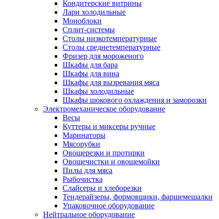
Кондитерские витрины
Лари холодильные
Моноблоки
Сплит-системы
Столы низкотемпературные
Столы среднетемпературные
Фризер для мороженого
Шкафы для бара
Шкафы для вина
Шкафы для вызревания мяса
Шкафы холодильные
Шкафы шокового охлаждения и заморозки
Электромеханическое оборудование
Весы
Куттеры и миксеры ручные
Маринаторы
Мясорубки
Овощерезки и протирки
Овощечистки и овощемойки
Пилы для мяса
Рыбочистка
Слайсеры и хлеборезки
Тендерайзеры, формовщики, фаршемешалки
Упаковочное оборудование
Нейтральное оборудование