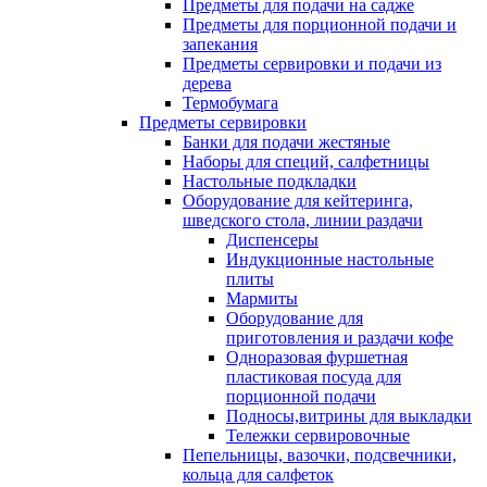
Предметы для подачи на садже
Предметы для порционной подачи и
запекания
Предметы сервировки и подачи из
дерева
Термобумага
Предметы сервировки
Банки для подачи жестяные
Наборы для специй, салфетницы
Настольные подкладки
Оборудование для кейтеринга,
шведского стола, линии раздачи
Диспенсеры
Индукционные настольные
плиты
Мармиты
Оборудование для
приготовления и раздачи кофе
Одноразовая фуршетная
пластиковая посуда для
порционной подачи
Подносы,витрины для выкладки
Тележки сервировочные
Пепельницы, вазочки, подсвечники,
кольца для салфеток