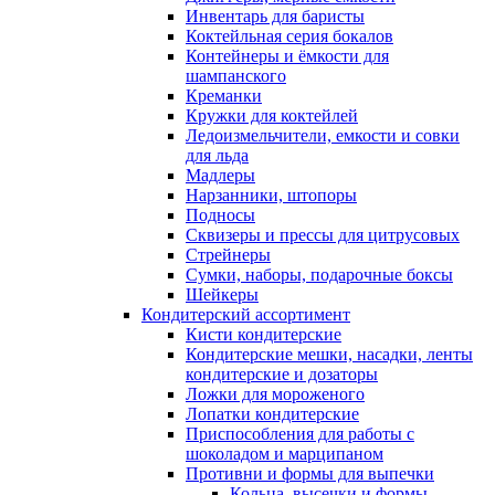
Инвентарь для баристы
Коктейльная серия бокалов
Контейнеры и ёмкости для
шампанского
Креманки
Кружки для коктейлей
Ледоизмельчители, емкости и совки
для льда
Мадлеры
Нарзанники, штопоры
Подносы
Сквизеры и прессы для цитрусовых
Стрейнеры
Сумки, наборы, подарочные боксы
Шейкеры
Кондитерский ассортимент
Кисти кондитерские
Кондитерские мешки, насадки, ленты
кондитерские и дозаторы
Ложки для мороженого
Лопатки кондитерские
Приспособления для работы с
шоколадом и марципаном
Противни и формы для выпечки
Кольца, высечки и формы