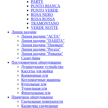
PARTY
PUNTO BIANCA
PUNTO VERDE
ROSA NERO
ROSA ROSSA
TRAMONTANO
VERDE NOTTE
Линии раздачи
Линия раздачи "АСТА"
Линия раздачи "ПАШТА"
Линия раздачи "Премьер"
Линия раздачи "Регата"
Линия раздачи "Ривьера"
Салат-бары
Посудомоечное оборудование
Душирующее устройство
Кассеты для мойки
Конвеерные п/м
Котломоечные машины
Купольные п/м
Туннельная п/м
Фронтальные п/м
Прачечное оборудование
Гладильные поверхности
Каландры гладильные