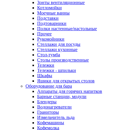
Зонты вентиляционные
Котломойки
Моечные ванны
Подставки
Подтоварники
Полки настенные/настольные
Прочее
Рукомойники
Стеллажи для посуды
Стеллажи кухонные
Стол-тумба
Столы производственные
Тележки
Тележки - шпильки
Шкафы
Ящики для открытых столов
Оборудование для бара
Аппараты для горячих напитков
Барные станции, модули
Блендеры
Водонагреватели
Граниторы
Измельчитель льда
Кофемашины
Кофемолка