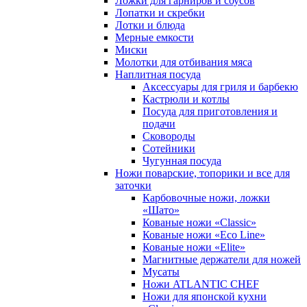
Ложки для гарниров и соусов
Лопатки и скребки
Лотки и блюда
Мерные емкости
Миски
Молотки для отбивания мяса
Наплитная посуда
Аксессуары для гриля и барбекю
Кастрюли и котлы
Посуда для приготовления и
подачи
Сковороды
Сотейники
Чугунная посуда
Ножи поварские, топорики и все для
заточки
Карбовочные ножи, ложки
«Шато»
Кованые ножи «Classic»
Кованые ножи «Eco Line»
Кованые ножи «Elite»
Магнитные держатели для ножей
Мусаты
Ножи ATLANTIC CHEF
Ножи для японской кухни