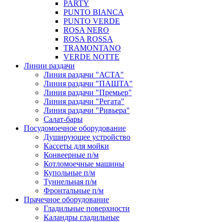
PARTY
PUNTO BIANCA
PUNTO VERDE
ROSA NERO
ROSA ROSSA
TRAMONTANO
VERDE NOTTE
Линии раздачи
Линия раздачи "АСТА"
Линия раздачи "ПАШТА"
Линия раздачи "Премьер"
Линия раздачи "Регата"
Линия раздачи "Ривьера"
Салат-бары
Посудомоечное оборудование
Душирующее устройство
Кассеты для мойки
Конвеерные п/м
Котломоечные машины
Купольные п/м
Туннельная п/м
Фронтальные п/м
Прачечное оборудование
Гладильные поверхности
Каландры гладильные