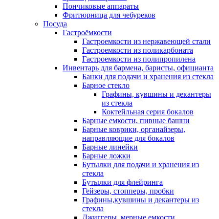
Пончиковые аппараты
Фритюрница для чебуреков
Посуда
Гастроёмкости
Гастроемкости из нержавеющей стали
Гастроемкости из поликарбоната
Гастроемкости из полипропилена
Инвентарь для бармена, баристы, официанта
Банки для подачи и хранения из стекла
Барное стекло
Графины, кувшины и декантеры
из стекла
Коктейльная серия бокалов
Барные емкости, пивные башни
Барные коврики, органайзеры,
направляющие для бокалов
Барные линейки
Барные ложки
Бутылки для подачи и хранения из
стекла
Бутылки для флейринга
Гейзеры, стопперы, пробки
Графины,кувшины и декантеры из
стекла
Джиггеры, мерные емкости