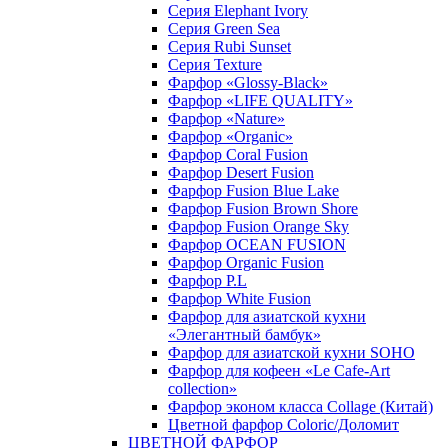
Серия Elephant Ivory
Серия Green Sea
Серия Rubi Sunset
Серия Texture
Фарфор «Glossy-Black»
Фарфор «LIFE QUALITY»
Фарфор «Nature»
Фарфор «Organic»
Фарфор Coral Fusion
Фарфор Desert Fusion
Фарфор Fusion Blue Lake
Фарфор Fusion Brown Shore
Фарфор Fusion Orange Sky
Фарфор OCEAN FUSION
Фарфор Organic Fusion
Фарфор P.L
Фарфор White Fusion
Фарфор для азиатской кухни
«Элегантный бамбук»
Фарфор для азиатской кухни SOHO
Фарфор для кофеен «Le Cafe-Art
collection»
Фарфор эконом класса Collage (Китай)
Цветной фарфор Coloric/Доломит
ЦВЕТНОЙ ФАРФОР