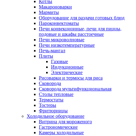
Котлы
Макароноварки
Мармиты
Оборудование для раздачи готовых блюд
Пароконвектоматы
Печи конвекционные, печи для пиццы,
подовые и шкафы расстоечные
Печи микроволновые
Печи низкотемпературные
Печь-мангал
Плиты
Газовые
Индукционные
Электрические
Рисоварки и термосы для риса
Сковорода
Сковорода мультифункциональная
Столы тепловые
Термостаты
Тостеры
Фритюрницы
Холодильное оборудование
Витрина для мороженого
Гастрономические
Камеры холодильные