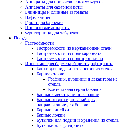
Аппараты для приготовления хот-догов
Аппараты для сахарной ваты
Блинницы и блинные автоматы
Вафельницы
Грили для барбекю
Пончиковые аппараты
Фритюрница для чебуреков
Посуда
Гастроёмкости
Гастроемкости из нержавеющей стали
Гастроемкости из поликарбоната
Гастроемкости из полипропилена
Инвентарь для бармена, баристы, официанта
Банки для подачи и хранения из стекла
Барное стекло
Графины, кувшины и декантеры из
стекла
Коктейльная серия бокалов
Барные емкости, пивные башни
Барные коврики, органайзеры,
направляющие для бокалов
Барные линейки
Барные ложки
Бутылки для подачи и хранения из стекла
Бутылки для флейринга