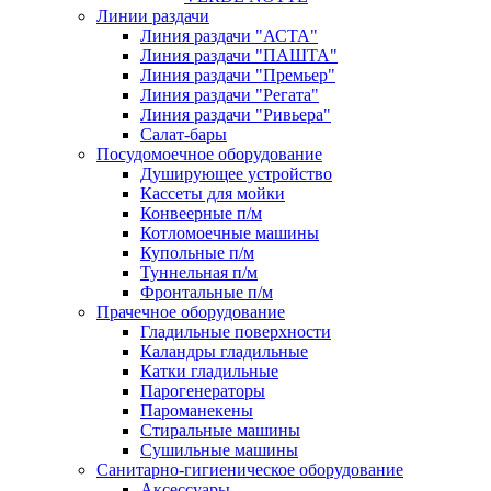
Линии раздачи
Линия раздачи "АСТА"
Линия раздачи "ПАШТА"
Линия раздачи "Премьер"
Линия раздачи "Регата"
Линия раздачи "Ривьера"
Салат-бары
Посудомоечное оборудование
Душирующее устройство
Кассеты для мойки
Конвеерные п/м
Котломоечные машины
Купольные п/м
Туннельная п/м
Фронтальные п/м
Прачечное оборудование
Гладильные поверхности
Каландры гладильные
Катки гладильные
Парогенераторы
Пароманекены
Стиральные машины
Сушильные машины
Санитарно-гигиеническое оборудование
Аксессуары