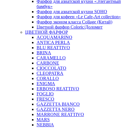
Фарфор для азиатской кухни «Элегантный
бамбук»
Фарфор для азиатской кухни SOHO
Фарфор для кофеен «Le Cafe-Art collection»
Фарфор эконом класса Collage (Китай)
Цветной фарфор Coloric/Доломит
ЦВЕТНОЙ ФАРФОР
ACQUAMARINO
ANTICA PERLA
BLU REATTIVO
BRINA
CARAMELLO
CARBONE
CIOCCOLATO
CLEOPATRA
CORALLO
ENIGMA
ERBOSO REATTIVO
FOGLIO
FRESCO
GAZZETTA BIANCO
GAZZETTA NERO
MARRONE REATTIVO
MARS
NEBBIA