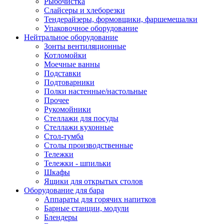
Рыбочистка
Слайсеры и хлеборезки
Тендерайзеры, формовщики, фаршемешалки
Упаковочное оборудование
Нейтральное оборудование
Зонты вентиляционные
Котломойки
Моечные ванны
Подставки
Подтоварники
Полки настенные/настольные
Прочее
Рукомойники
Стеллажи для посуды
Стеллажи кухонные
Стол-тумба
Столы производственные
Тележки
Тележки - шпильки
Шкафы
Ящики для открытых столов
Оборудование для бара
Аппараты для горячих напитков
Барные станции, модули
Блендеры