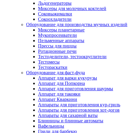
Льдогенераторы
Миксеры для молочных коктелей
Соковыжималки
Сокоохладители
Оборудование для производства мучных изделий
Миксеры планетарные
Мукопросеиватели
Пельменные аппараты
Прессы для пиццы
Ротационные печи
Тестоделители, тестоокруглители
Тестомесы
Тестораскатки
Оборудование для фаст-фуда
Аппарат для варки кукурузы
Аппарат для Попкорна
Аппарат для приготовления шаурмы
Аппарат для такояки
Аппарат Кваркини
Аппараты для приготовления кур-гриль
Аппараты для приготовления хот-догов
Аппараты для сахарной ваты
Блинницы и блинные автоматы
Вафельницы
Грили для барбекю