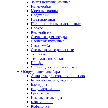
Зонты вентиляционные
Котломойки
Моечные ванны
Подставки
Подтоварники
Полки настенные/настольные
Прочее
Рукомойники
Стеллажи для посуды
Стеллажи кухонные
Стол-тумба
Столы производственные
Тележки
Тележки - шпильки
Шкафы
Ящики для открытых столов
Оборудование для бара
Аппараты для горячих напитков
Барные станции, модули
Блендеры
Водонагреватели
Граниторы
Измельчитель льда
Кофемашины
Кофемолка