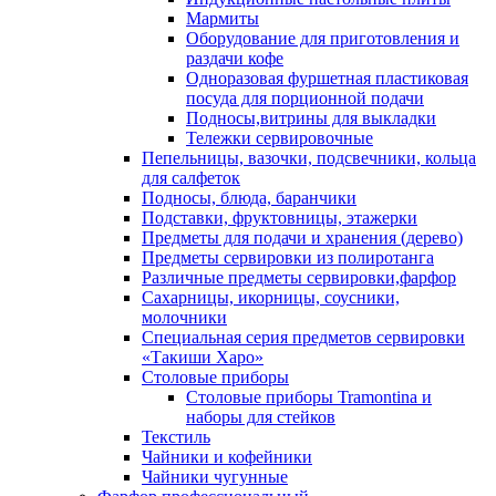
Мармиты
Оборудование для приготовления и
раздачи кофе
Одноразовая фуршетная пластиковая
посуда для порционной подачи
Подносы,витрины для выкладки
Тележки сервировочные
Пепельницы, вазочки, подсвечники, кольца
для салфеток
Подносы, блюда, баранчики
Подставки, фруктовницы, этажерки
Предметы для подачи и хранения (дерево)
Предметы сервировки из полиротанга
Различные предметы сервировки,фарфор
Сахарницы, икорницы, соусники,
молочники
Специальная серия предметов сервировки
«Такиши Харо»
Столовые приборы
Столовые приборы Trаmоntina и
наборы для стейков
Текстиль
Чайники и кофейники
Чайники чугунные