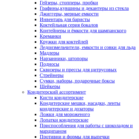
Гейзеры, стопперы, пробки
Графины,кувшины и декантеры из стекла
Джиггеры, мерные емкости
Инвентарь для баристы
Коктейльная серия бокалов
Контейнеры и ёмкости для шампанского
Креманки
Кружки для коктейлей
Ледоизмельчители, емкости и совки для льда
Мадлеры
Нарзанники, штопоры
Подносы
Сквизеры и прессы для цитрусовых
Стрейнеры
Сумки, наборы, подарочные боксы
Шейкеры
Кондитерский ассортимент
Кисти кондитерские
Кондитерские мешки, насадки, ленты
кондитерские и дозаторы
Ложки для мороженого
Лопатки кондитерские
Приспособления для работы с шоколадом и
марципаном
Противни и формы для выпечки