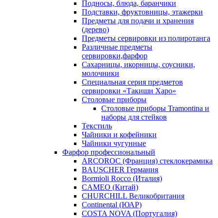
Подносы, блюда, баранчики
Подставки, фруктовницы, этажерки
Предметы для подачи и хранения
(дерево)
Предметы сервировки из полиротанга
Различные предметы
сервировки,фарфор
Сахарницы, икорницы, соусники,
молочники
Специальная серия предметов
сервировки «Такиши Харо»
Столовые приборы
Столовые приборы Trаmоntina и
наборы для стейков
Текстиль
Чайники и кофейники
Чайники чугунные
Фарфор профессиональный
ARCOROC (Франция) стеклокерамика
BAUSCHER Германия
Bormioli Rocco (Италия)
CAMEO (Китай)
CHURCHILL Великобритания
Continental (ЮАР)
COSTA NOVA (Португалия)