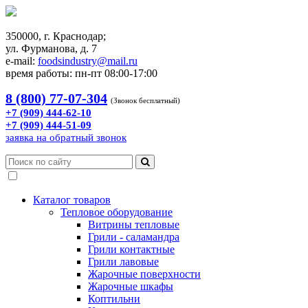
350000, г. Краснодар;
ул. Фурманова, д. 7
e-mail:
foodsindustry@mail.ru
время работы: пн-пт 08:00-17:00
8 (800) 77-07-304
(Звонок бесплатный)
+7 (909) 444-62-10
+7 (909) 444-51-09
заявка на обратный звонок
Каталог товаров
Тепловое оборудование
Витрины тепловые
Грили - саламандра
Грили контактные
Грили лавовые
Жарочные поверхности
Жарочные шкафы
Коптильни