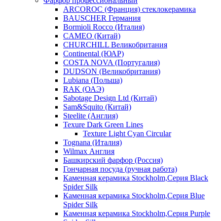
Фарфор профессиональный
ARCOROC (Франция) стеклокерамика
BAUSCHER Германия
Bormioli Rocco (Италия)
CAMEO (Китай)
CHURCHILL Великобритания
Continental (ЮАР)
COSTA NOVA (Португалия)
DUDSON (Великобритания)
Lubiana (Польша)
RAK (ОАЭ)
Sabotage Design Ltd (Китай)
Sam&Squito (Китай)
Steelite (Англия)
Texure Dark Green Lines
Texture Light Cyan Circular
Tognana (Италия)
Wilmax Англия
Башкирский фарфор (Россия)
Гончарная посуда (ручная работа)
Каменная керамика Stockholm,Серия Black
Spider Silk
Каменная керамика Stockholm,Серия Blue
Spider Silk
Каменная керамика Stockholm,Серия Purple