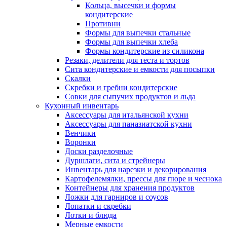
Кольца, высечки и формы
кондитерские
Противни
Формы для выпечки стальные
Формы для выпечки хлеба
Формы кондитерские из силикона
Резаки, делители для теста и тортов
Сита кондитерские и емкости для посыпки
Скалки
Скребки и гребни кондитерские
Совки для сыпучих продуктов и льда
Кухонный инвентарь
Аксессуары для итальянской кухни
Аксессуары для паназиатской кухни
Венчики
Воронки
Доски разделочные
Дуршлаги, сита и стрейнеры
Инвентарь для нарезки и декорирования
Картофелемялки, прессы для пюре и чеснока
Контейнеры для хранения продуктов
Ложки для гарниров и соусов
Лопатки и скребки
Лотки и блюда
Мерные емкости