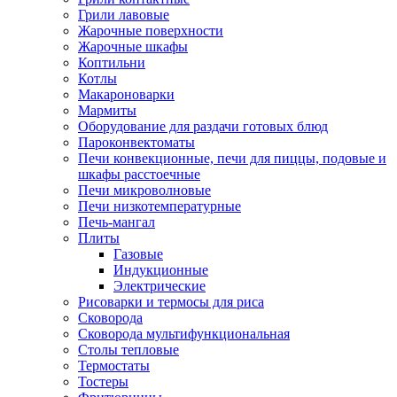
Грили лавовые
Жарочные поверхности
Жарочные шкафы
Коптильни
Котлы
Макароноварки
Мармиты
Оборудование для раздачи готовых блюд
Пароконвектоматы
Печи конвекционные, печи для пиццы, подовые и
шкафы расстоечные
Печи микроволновые
Печи низкотемпературные
Печь-мангал
Плиты
Газовые
Индукционные
Электрические
Рисоварки и термосы для риса
Сковорода
Сковорода мультифункциональная
Столы тепловые
Термостаты
Тостеры