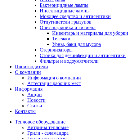
Бактерицидные лампы
Инсектицидные лампы
Моющее средство и антисептики
Отпугиватели грызунов
Очистка, мойка и гигиена
Инвентарь и материалы для уборки
Тележки
Урны, баки для мусора
Стерилизаторы
Стойка для дезинфекции и антисептики
Фильтры и водоумягчители
Производители
О компании
Информация о компании
Аттестация рабочих мест
Информация
Акции
Новости
Статьи
Контакты
Тепловое оборудование
Витрины тепловые
Грили - саламандра
Грили контактные