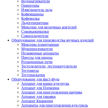
Водонагреватели
Граниторы
Измельчитель льда
Кофемашины
Кофемолка
Льдогенераторы
Миксеры для молочных коктелей
Соковыжималки
Сокоохладители
Оборудование для производства мучных изделий
Миксеры планетарные
Мукопросеиватели
Пельменные аппараты
Прессы для пиццы
Ротационные печи
Тестоделители, тестоокруглители
Тестомесы
Тестораскатки
Оборудование для фаст-фуда
Аппарат для варки кукурузы
Аппарат для Попкорна
Аппарат для приготовления шаурмы
Аппарат для такояки
Аппарат Кваркини
Аппараты для приготовления кур-гриль