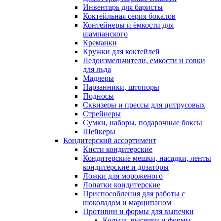
Инвентарь для баристы
Коктейльная серия бокалов
Контейнеры и ёмкости для
шампанского
Креманки
Кружки для коктейлей
Ледоизмельчители, емкости и совки
для льда
Мадлеры
Нарзанники, штопоры
Подносы
Сквизеры и прессы для цитрусовых
Стрейнеры
Сумки, наборы, подарочные боксы
Шейкеры
Кондитерский ассортимент
Кисти кондитерские
Кондитерские мешки, насадки, ленты
кондитерские и дозаторы
Ложки для мороженого
Лопатки кондитерские
Приспособления для работы с
шоколадом и марципаном
Противни и формы для выпечки
Кольца, высечки и формы