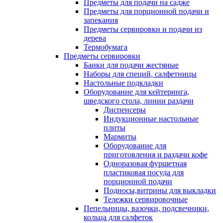
Предметы для подачи на садже
Предметы для порционной подачи и
запекания
Предметы сервировки и подачи из
дерева
Термобумага
Предметы сервировки
Банки для подачи жестяные
Наборы для специй, салфетницы
Настольные подкладки
Оборудование для кейтеринга,
шведского стола, линии раздачи
Диспенсеры
Индукционные настольные
плиты
Мармиты
Оборудование для
приготовления и раздачи кофе
Одноразовая фуршетная
пластиковая посуда для
порционной подачи
Подносы,витрины для выкладки
Тележки сервировочные
Пепельницы, вазочки, подсвечники,
кольца для салфеток