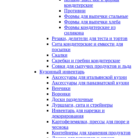
кондитерские
Противни
Формы для выпечки стальные
Формы для выпечки хлеба
Формы кондитерские из
силикона
Резаки, делители для теста и тортов
Сита кондитерские и емкости для
посыпки
Скалки
Скребки и гребни кондитерские
Совки для сыпучих продуктов и льда
Кухонный инвентарь
Аксессуары для итальянской кухни
Аксессуары для паназиатской кухни
Венчики
Воронки
Доски разделочные
Дуршлаги, сита и стрейнеры
Инвентарь для нарезки и
декорирования
Картофелемялки, прессы для пюре и
чеснока
Контейнеры для хранения продуктов