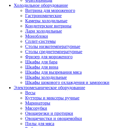
Фритюрницы
Холодильное оборудование
Витрина для мороженого
Гастрономические
Камеры холодильные
Кондитерские витрины
Лари холодильные
Моноблоки
Сплит-системы
Столы низкотемпературные
Столы среднетемпературные
Фризер для мороженого
Шкафы для бара
Шкафы для вина
Шкафы для вызревания мяса
Шкафы холодильные
Шкафы шокового охлаждения и заморозки
Электромеханическое оборудование
Весы
Куттеры и миксеры ручные
Маринаторы
Мясорубки
Овощерезки и протирки
Овощечистки и овощемойки
Пилы для мяса