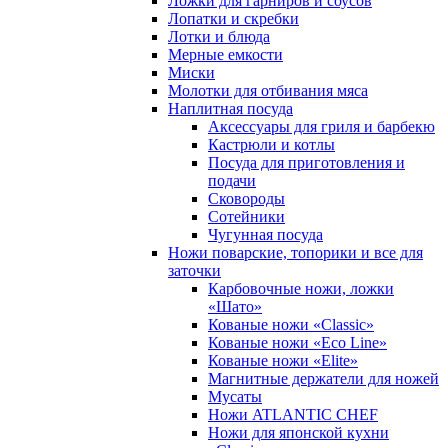
Ложки для гарниров и соусов
Лопатки и скребки
Лотки и блюда
Мерные емкости
Миски
Молотки для отбивания мяса
Наплитная посуда
Аксессуары для гриля и барбекю
Кастрюли и котлы
Посуда для приготовления и
подачи
Сковороды
Сотейники
Чугунная посуда
Ножи поварские, топорики и все для
заточки
Карбовочные ножи, ложки
«Шато»
Кованые ножи «Classic»
Кованые ножи «Eco Line»
Кованые ножи «Elite»
Магнитные держатели для ножей
Мусаты
Ножи ATLANTIC CHEF
Ножи для японской кухни