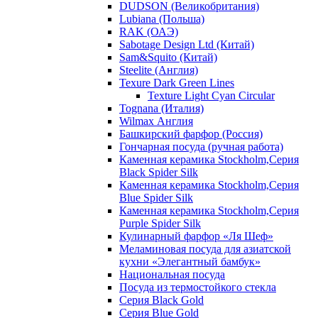
DUDSON (Великобритания)
Lubiana (Польша)
RAK (ОАЭ)
Sabotage Design Ltd (Китай)
Sam&Squito (Китай)
Steelite (Англия)
Texure Dark Green Lines
Texture Light Cyan Circular
Tognana (Италия)
Wilmax Англия
Башкирский фарфор (Россия)
Гончарная посуда (ручная работа)
Каменная керамика Stockholm,Серия
Black Spider Silk
Каменная керамика Stockholm,Серия
Blue Spider Silk
Каменная керамика Stockholm,Серия
Purple Spider Silk
Кулинарный фарфор «Ля Шеф»
Меламиновая посуда для азиатской
кухни «Элегантный бамбук»
Национальная посуда
Посуда из термостойкого стекла
Серия Black Gold
Серия Blue Gold