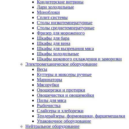
Кондитерские витрины
Лари холодильные
Моноблоки
Сплит-системы
Столы низкотемпературные
Столы среднетемпературные
Фризер для мороженого
Шкафы для бара
Шкафы для вина
Шкафы для вызревания мяса
Шкафы холодильные
Шкафы шокового охлаждения и заморозки
Электромеханическое оборудование
Весы
Куттеры и миксеры ручные
Маринаторы
Мясорубки
Овощерезки и протирки
Овощечистки и овощемойки
Пилы для мяса
Рыбочистка
Слайсеры и хлеборезки
Тендерайзеры, формовщики, фаршемешалки
Упаковочное оборудование
Нейтральное оборудование