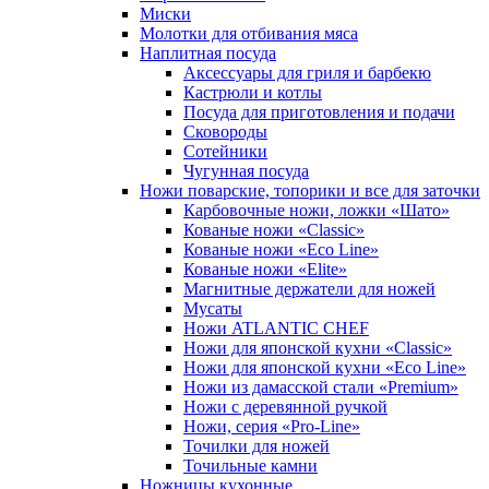
Миски
Молотки для отбивания мяса
Наплитная посуда
Аксессуары для гриля и барбекю
Кастрюли и котлы
Посуда для приготовления и подачи
Сковороды
Сотейники
Чугунная посуда
Ножи поварские, топорики и все для заточки
Карбовочные ножи, ложки «Шато»
Кованые ножи «Classic»
Кованые ножи «Eco Line»
Кованые ножи «Elite»
Магнитные держатели для ножей
Мусаты
Ножи ATLANTIC CHEF
Ножи для японской кухни «Classic»
Ножи для японской кухни «Eco Line»
Ножи из дамасской стали «Premium»
Ножи с деревянной ручкой
Ножи, серия «Pro-Line»
Точилки для ножей
Точильные камни
Ножницы кухонные