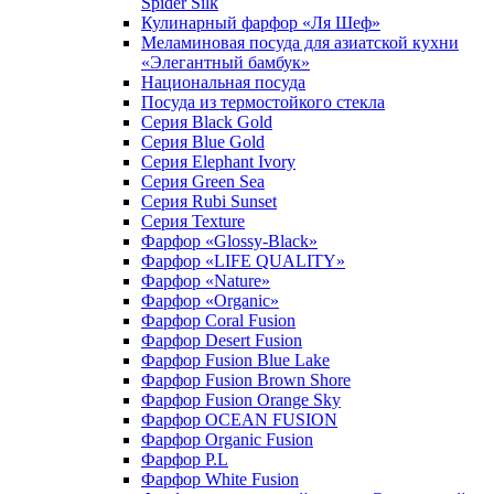
Spider Silk
Кулинарный фарфор «Ля Шеф»
Меламиновая посуда для азиатской кухни
«Элегантный бамбук»
Национальная посуда
Посуда из термостойкого стекла
Серия Black Gold
Серия Blue Gold
Серия Elephant Ivory
Серия Green Sea
Серия Rubi Sunset
Серия Texture
Фарфор «Glossy-Black»
Фарфор «LIFE QUALITY»
Фарфор «Nature»
Фарфор «Organic»
Фарфор Coral Fusion
Фарфор Desert Fusion
Фарфор Fusion Blue Lake
Фарфор Fusion Brown Shore
Фарфор Fusion Orange Sky
Фарфор OCEAN FUSION
Фарфор Organic Fusion
Фарфор P.L
Фарфор White Fusion