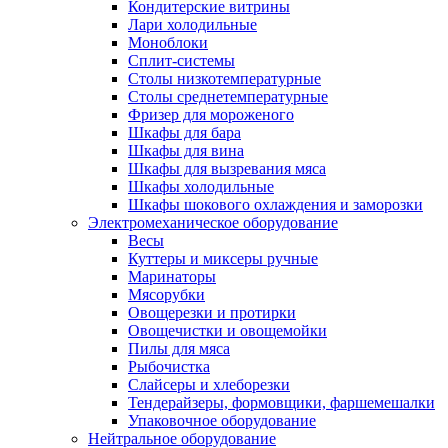
Кондитерские витрины
Лари холодильные
Моноблоки
Сплит-системы
Столы низкотемпературные
Столы среднетемпературные
Фризер для мороженого
Шкафы для бара
Шкафы для вина
Шкафы для вызревания мяса
Шкафы холодильные
Шкафы шокового охлаждения и заморозки
Электромеханическое оборудование
Весы
Куттеры и миксеры ручные
Маринаторы
Мясорубки
Овощерезки и протирки
Овощечистки и овощемойки
Пилы для мяса
Рыбочистка
Слайсеры и хлеборезки
Тендерайзеры, формовщики, фаршемешалки
Упаковочное оборудование
Нейтральное оборудование