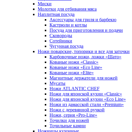
Миски
Молотки для отбивания мяса
Наплитная посуда
Аксессуары для гриля и барбекю
Кастрюли и котлы
Посуда для приготовления и подачи
Сковороды
Сотейники
Чугунная посуда
Ножи поварские, топорики и все для заточки
Карбовочные ножи, ложки «Шато»
Кованые ножи «Classic»
Кованые ножи «Eco Line»
Кованые ножи «Elite»
Магнитные держатели для ножей
Мусаты
Ножи ATLANTIC CHEF
Ножи для японской кухни «Classic»
Ножи для японской кухни «Eco Line»
Ножи из дамасской стали «Premium»
Ножи с деревянной ручкой
Ножи, серия «Pro-Line»
Точилки для ножей
Точильные камни
Ножницы кухонные