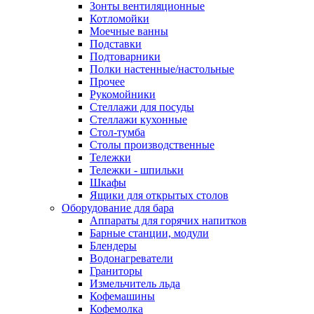
Зонты вентиляционные
Котломойки
Моечные ванны
Подставки
Подтоварники
Полки настенные/настольные
Прочее
Рукомойники
Стеллажи для посуды
Стеллажи кухонные
Стол-тумба
Столы производственные
Тележки
Тележки - шпильки
Шкафы
Ящики для открытых столов
Оборудование для бара
Аппараты для горячих напитков
Барные станции, модули
Блендеры
Водонагреватели
Граниторы
Измельчитель льда
Кофемашины
Кофемолка