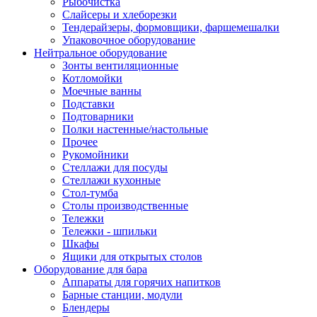
Рыбочистка
Слайсеры и хлеборезки
Тендерайзеры, формовщики, фаршемешалки
Упаковочное оборудование
Нейтральное оборудование
Зонты вентиляционные
Котломойки
Моечные ванны
Подставки
Подтоварники
Полки настенные/настольные
Прочее
Рукомойники
Стеллажи для посуды
Стеллажи кухонные
Стол-тумба
Столы производственные
Тележки
Тележки - шпильки
Шкафы
Ящики для открытых столов
Оборудование для бара
Аппараты для горячих напитков
Барные станции, модули
Блендеры