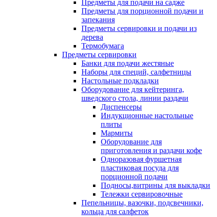
Предметы для подачи на садже
Предметы для порционной подачи и
запекания
Предметы сервировки и подачи из
дерева
Термобумага
Предметы сервировки
Банки для подачи жестяные
Наборы для специй, салфетницы
Настольные подкладки
Оборудование для кейтеринга,
шведского стола, линии раздачи
Диспенсеры
Индукционные настольные
плиты
Мармиты
Оборудование для
приготовления и раздачи кофе
Одноразовая фуршетная
пластиковая посуда для
порционной подачи
Подносы,витрины для выкладки
Тележки сервировочные
Пепельницы, вазочки, подсвечники,
кольца для салфеток