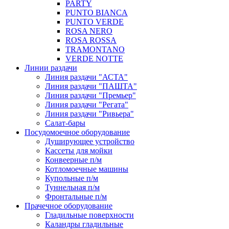
PARTY
PUNTO BIANCA
PUNTO VERDE
ROSA NERO
ROSA ROSSA
TRAMONTANO
VERDE NOTTE
Линии раздачи
Линия раздачи "АСТА"
Линия раздачи "ПАШТА"
Линия раздачи "Премьер"
Линия раздачи "Регата"
Линия раздачи "Ривьера"
Салат-бары
Посудомоечное оборудование
Душирующее устройство
Кассеты для мойки
Конвеерные п/м
Котломоечные машины
Купольные п/м
Туннельная п/м
Фронтальные п/м
Прачечное оборудование
Гладильные поверхности
Каландры гладильные