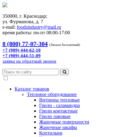
350000, г. Краснодар;
ул. Фурманова, д. 7
e-mail:
foodsindustry@mail.ru
время работы: пн-пт 08:00-17:00
8 (800) 77-07-304
(Звонок бесплатный)
+7 (909) 444-62-10
+7 (909) 444-51-09
заявка на обратный звонок
Каталог товаров
Тепловое оборудование
Витрины тепловые
Грили - саламандра
Грили контактные
Грили лавовые
Жарочные поверхности
Жарочные шкафы
Коптильни