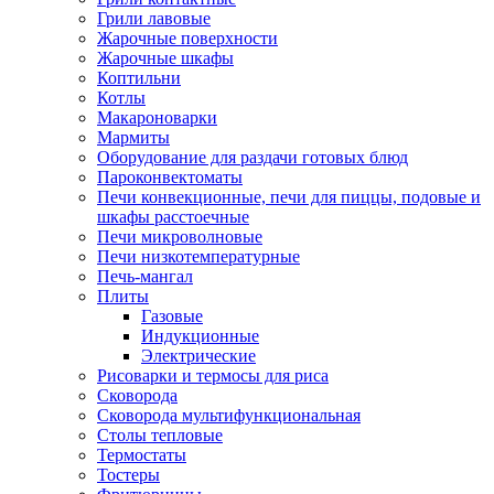
Грили лавовые
Жарочные поверхности
Жарочные шкафы
Коптильни
Котлы
Макароноварки
Мармиты
Оборудование для раздачи готовых блюд
Пароконвектоматы
Печи конвекционные, печи для пиццы, подовые и
шкафы расстоечные
Печи микроволновые
Печи низкотемпературные
Печь-мангал
Плиты
Газовые
Индукционные
Электрические
Рисоварки и термосы для риса
Сковорода
Сковорода мультифункциональная
Столы тепловые
Термостаты
Тостеры