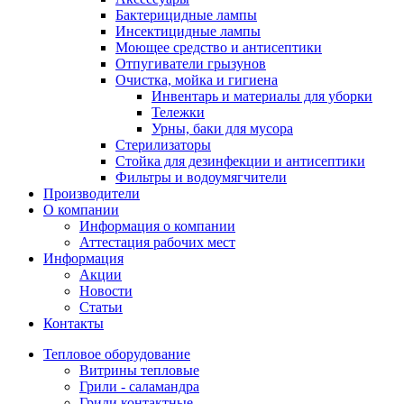
Бактерицидные лампы
Инсектицидные лампы
Моющее средство и антисептики
Отпугиватели грызунов
Очистка, мойка и гигиена
Инвентарь и материалы для уборки
Тележки
Урны, баки для мусора
Стерилизаторы
Стойка для дезинфекции и антисептики
Фильтры и водоумягчители
Производители
О компании
Информация о компании
Аттестация рабочих мест
Информация
Акции
Новости
Статьи
Контакты
Тепловое оборудование
Витрины тепловые
Грили - саламандра
Грили контактные