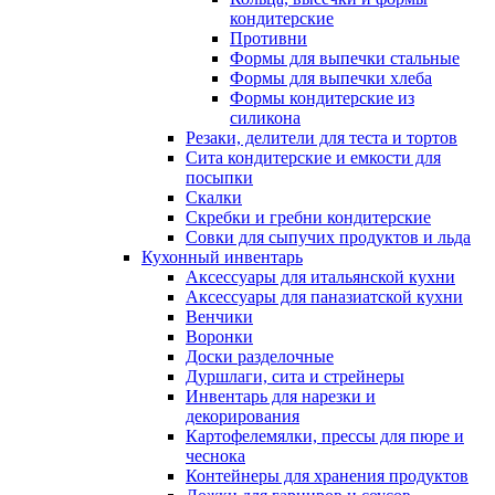
кондитерские
Противни
Формы для выпечки стальные
Формы для выпечки хлеба
Формы кондитерские из
силикона
Резаки, делители для теста и тортов
Сита кондитерские и емкости для
посыпки
Скалки
Скребки и гребни кондитерские
Совки для сыпучих продуктов и льда
Кухонный инвентарь
Аксессуары для итальянской кухни
Аксессуары для паназиатской кухни
Венчики
Воронки
Доски разделочные
Дуршлаги, сита и стрейнеры
Инвентарь для нарезки и
декорирования
Картофелемялки, прессы для пюре и
чеснока
Контейнеры для хранения продуктов