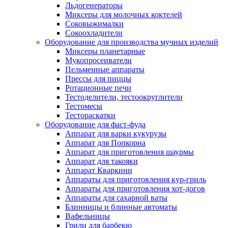
Льдогенераторы
Миксеры для молочных коктелей
Соковыжималки
Сокоохладители
Оборудование для производства мучных изделий
Миксеры планетарные
Мукопросеиватели
Пельменные аппараты
Прессы для пиццы
Ротационные печи
Тестоделители, тестоокруглители
Тестомесы
Тестораскатки
Оборудование для фаст-фуда
Аппарат для варки кукурузы
Аппарат для Попкорна
Аппарат для приготовления шаурмы
Аппарат для такояки
Аппарат Кваркини
Аппараты для приготовления кур-гриль
Аппараты для приготовления хот-догов
Аппараты для сахарной ваты
Блинницы и блинные автоматы
Вафельницы
Грили для барбекю