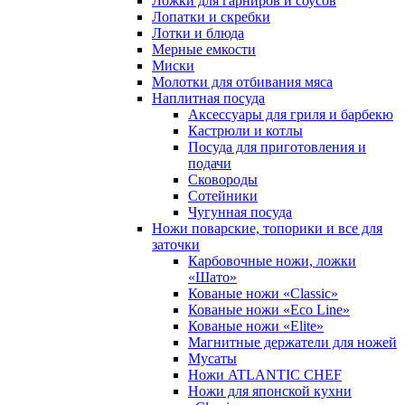
Ложки для гарниров и соусов
Лопатки и скребки
Лотки и блюда
Мерные емкости
Миски
Молотки для отбивания мяса
Наплитная посуда
Аксессуары для гриля и барбекю
Кастрюли и котлы
Посуда для приготовления и
подачи
Сковороды
Сотейники
Чугунная посуда
Ножи поварские, топорики и все для
заточки
Карбовочные ножи, ложки
«Шато»
Кованые ножи «Classic»
Кованые ножи «Eco Line»
Кованые ножи «Elite»
Магнитные держатели для ножей
Мусаты
Ножи ATLANTIC CHEF
Ножи для японской кухни