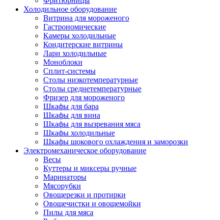
Фритюрницы
Холодильное оборудование
Витрина для мороженого
Гастрономические
Камеры холодильные
Кондитерские витрины
Лари холодильные
Моноблоки
Сплит-системы
Столы низкотемпературные
Столы среднетемпературные
Фризер для мороженого
Шкафы для бара
Шкафы для вина
Шкафы для вызревания мяса
Шкафы холодильные
Шкафы шокового охлаждения и заморозки
Электромеханическое оборудование
Весы
Куттеры и миксеры ручные
Маринаторы
Мясорубки
Овощерезки и протирки
Овощечистки и овощемойки
Пилы для мяса