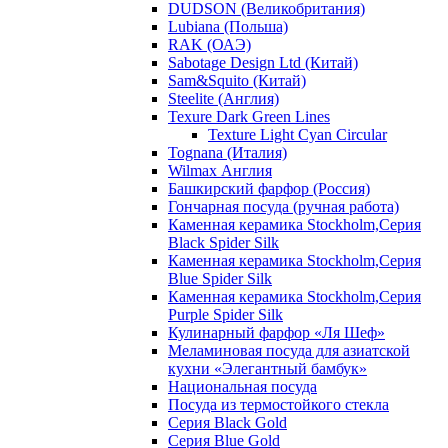
DUDSON (Великобритания)
Lubiana (Польша)
RAK (ОАЭ)
Sabotage Design Ltd (Китай)
Sam&Squito (Китай)
Steelite (Англия)
Texure Dark Green Lines
Texture Light Cyan Circular
Tognana (Италия)
Wilmax Англия
Башкирский фарфор (Россия)
Гончарная посуда (ручная работа)
Каменная керамика Stockholm,Серия
Black Spider Silk
Каменная керамика Stockholm,Серия
Blue Spider Silk
Каменная керамика Stockholm,Серия
Purple Spider Silk
Кулинарный фарфор «Ля Шеф»
Меламиновая посуда для азиатской
кухни «Элегантный бамбук»
Национальная посуда
Посуда из термостойкого стекла
Серия Black Gold
Серия Blue Gold