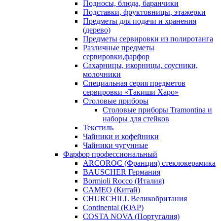
Подносы, блюда, баранчики
Подставки, фруктовницы, этажерки
Предметы для подачи и хранения
(дерево)
Предметы сервировки из полиротанга
Различные предметы
сервировки,фарфор
Сахарницы, икорницы, соусники,
молочники
Специальная серия предметов
сервировки «Такиши Харо»
Столовые приборы
Столовые приборы Trаmоntina и
наборы для стейков
Текстиль
Чайники и кофейники
Чайники чугунные
Фарфор профессиональный
ARCOROC (Франция) стеклокерамика
BAUSCHER Германия
Bormioli Rocco (Италия)
CAMEO (Китай)
CHURCHILL Великобритания
Continental (ЮАР)
COSTA NOVA (Португалия)