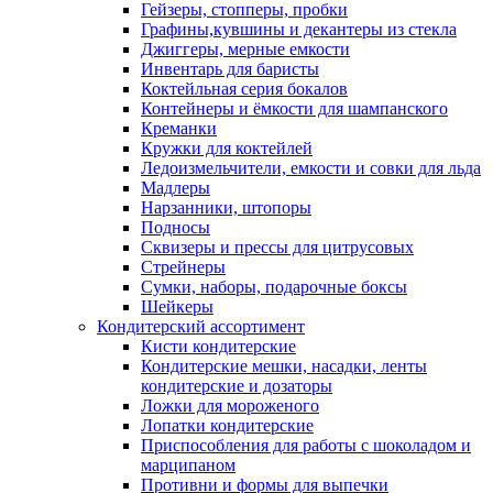
Гейзеры, стопперы, пробки
Графины,кувшины и декантеры из стекла
Джиггеры, мерные емкости
Инвентарь для баристы
Коктейльная серия бокалов
Контейнеры и ёмкости для шампанского
Креманки
Кружки для коктейлей
Ледоизмельчители, емкости и совки для льда
Мадлеры
Нарзанники, штопоры
Подносы
Сквизеры и прессы для цитрусовых
Стрейнеры
Сумки, наборы, подарочные боксы
Шейкеры
Кондитерский ассортимент
Кисти кондитерские
Кондитерские мешки, насадки, ленты
кондитерские и дозаторы
Ложки для мороженого
Лопатки кондитерские
Приспособления для работы с шоколадом и
марципаном
Противни и формы для выпечки