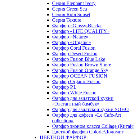
Серия Elephant Ivory
Серия Green Sea
Серия Rubi Sunset
Серия Texture
Фарфор «Glossy-Black»
Фарфор «LIFE QUALITY»
Фарфор «Nature»
Фарфор «Organic»
Фарфор Coral Fusion
Фарфор Desert Fusion
Фарфор Fusion Blue Lake
Фарфор Fusion Brown Shore
Фарфор Fusion Orange Sky
Фарфор OCEAN FUSION
Фарфор Organic Fusion
Фарфор P.L
Фарфор White Fusion
Фарфор для азиатской кухни
«Элегантный бамбук»
Фарфор для азиатской кухни SOHO
Фарфор для кофеен «Le Cafe-Art
collection»
Фарфор эконом класса Collage (Китай)
Цветной фарфор Coloric/Доломит
ЦВЕТНОЙ ФАРФОР