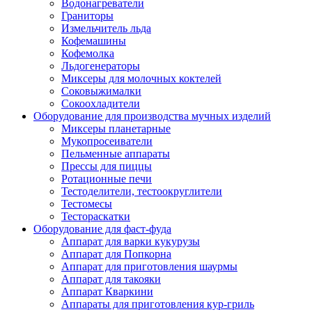
Водонагреватели
Граниторы
Измельчитель льда
Кофемашины
Кофемолка
Льдогенераторы
Миксеры для молочных коктелей
Соковыжималки
Сокоохладители
Оборудование для производства мучных изделий
Миксеры планетарные
Мукопросеиватели
Пельменные аппараты
Прессы для пиццы
Ротационные печи
Тестоделители, тестоокруглители
Тестомесы
Тестораскатки
Оборудование для фаст-фуда
Аппарат для варки кукурузы
Аппарат для Попкорна
Аппарат для приготовления шаурмы
Аппарат для такояки
Аппарат Кваркини
Аппараты для приготовления кур-гриль