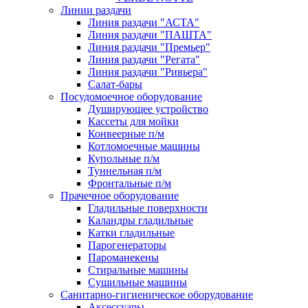
Линии раздачи
Линия раздачи "АСТА"
Линия раздачи "ПАШТА"
Линия раздачи "Премьер"
Линия раздачи "Регата"
Линия раздачи "Ривьера"
Салат-бары
Посудомоечное оборудование
Душирующее устройство
Кассеты для мойки
Конвеерные п/м
Котломоечные машины
Купольные п/м
Туннельная п/м
Фронтальные п/м
Прачечное оборудование
Гладильные поверхности
Каландры гладильные
Катки гладильные
Парогенераторы
Пароманекены
Стиральные машины
Сушильные машины
Санитарно-гигиеническое оборудование
Аксессуары