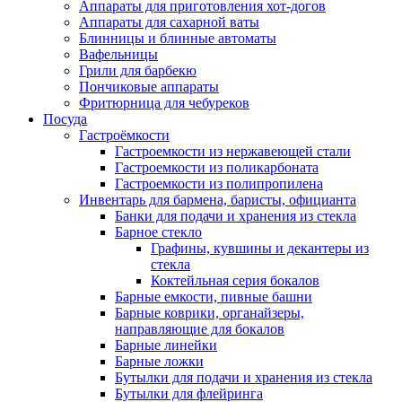
Аппараты для приготовления хот-догов
Аппараты для сахарной ваты
Блинницы и блинные автоматы
Вафельницы
Грили для барбекю
Пончиковые аппараты
Фритюрница для чебуреков
Посуда
Гастроёмкости
Гастроемкости из нержавеющей стали
Гастроемкости из поликарбоната
Гастроемкости из полипропилена
Инвентарь для бармена, баристы, официанта
Банки для подачи и хранения из стекла
Барное стекло
Графины, кувшины и декантеры из
стекла
Коктейльная серия бокалов
Барные емкости, пивные башни
Барные коврики, органайзеры,
направляющие для бокалов
Барные линейки
Барные ложки
Бутылки для подачи и хранения из стекла
Бутылки для флейринга