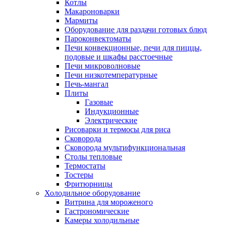
Котлы
Макароноварки
Мармиты
Оборудование для раздачи готовых блюд
Пароконвектоматы
Печи конвекционные, печи для пиццы,
подовые и шкафы расстоечные
Печи микроволновые
Печи низкотемпературные
Печь-мангал
Плиты
Газовые
Индукционные
Электрические
Рисоварки и термосы для риса
Сковорода
Сковорода мультифункциональная
Столы тепловые
Термостаты
Тостеры
Фритюрницы
Холодильное оборудование
Витрина для мороженого
Гастрономические
Камеры холодильные