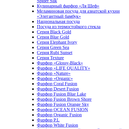
Spider Silk
Кулинарный фарфор «Ля Шеф»
Меламиновая посуда для азиатской кухни
«Элегантный бамбук»
Национальная посуда
Посуда из термостойкого стекла
Серия Black Gold
Серия Blue Gold
Серия Elephant Ivory
Серия Green Sea
Серия Rubi Sunset
Серия Texture
Фарфор «Glossy-Black»
Фарфор «LIFE QUALITY»
Фарфор «Nature»
Фарфор «Organic»
Фарфор Coral Fusion
Фарфор Desert Fusion
Фарфор Fusion Blue Lake
Фарфор Fusion Brown Shore
Фарфор Fusion Orange Sky
Фарфор OCEAN FUSION
Фарфор Organic Fusion
Фарфор P.L
Фарфор White Fusion