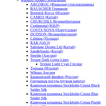
Фарфор профессиональный
ARCOROC (Франция) стеклокерамика
BAUSCHER Германия
Bormioli Rocco (Италия)
CAMEO (Китай)
CHURCHILL Великобритания
Continental (ЮАР)
COSTA NOVA (Португалия)
DUDSON (Великобритания)
Lubiana (Польша)
RAK (ОАЭ)
Sabotage Design Ltd (Китай)
Sam&Squito (Китай)
Steelite (Англия)
Texure Dark Green Lines
Texture Light Cyan Circular
Tognana (Италия)
Wilmax Англия
Башкирский фарфор (Россия)
Гончарная посуда (ручная работа)
Каменная керамика Stockholm,Серия Black
Spider Silk
Каменная керамика Stockholm,Серия Blue
Spider Silk
Каменная керамика Stockholm,Серия Purple