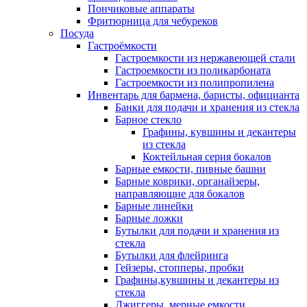
Пончиковые аппараты
Фритюрница для чебуреков
Посуда
Гастроёмкости
Гастроемкости из нержавеющей стали
Гастроемкости из поликарбоната
Гастроемкости из полипропилена
Инвентарь для бармена, баристы, официанта
Банки для подачи и хранения из стекла
Барное стекло
Графины, кувшины и декантеры
из стекла
Коктейльная серия бокалов
Барные емкости, пивные башни
Барные коврики, органайзеры,
направляющие для бокалов
Барные линейки
Барные ложки
Бутылки для подачи и хранения из
стекла
Бутылки для флейринга
Гейзеры, стопперы, пробки
Графины,кувшины и декантеры из
стекла
Джиггеры, мерные емкости