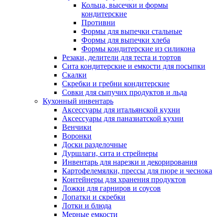
Кольца, высечки и формы
кондитерские
Противни
Формы для выпечки стальные
Формы для выпечки хлеба
Формы кондитерские из силикона
Резаки, делители для теста и тортов
Сита кондитерские и емкости для посыпки
Скалки
Скребки и гребни кондитерские
Совки для сыпучих продуктов и льда
Кухонный инвентарь
Аксессуары для итальянской кухни
Аксессуары для паназиатской кухни
Венчики
Воронки
Доски разделочные
Дуршлаги, сита и стрейнеры
Инвентарь для нарезки и декорирования
Картофелемялки, прессы для пюре и чеснока
Контейнеры для хранения продуктов
Ложки для гарниров и соусов
Лопатки и скребки
Лотки и блюда
Мерные емкости