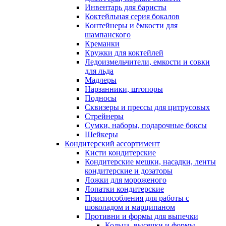
Инвентарь для баристы
Коктейльная серия бокалов
Контейнеры и ёмкости для
шампанского
Креманки
Кружки для коктейлей
Ледоизмельчители, емкости и совки
для льда
Мадлеры
Нарзанники, штопоры
Подносы
Сквизеры и прессы для цитрусовых
Стрейнеры
Сумки, наборы, подарочные боксы
Шейкеры
Кондитерский ассортимент
Кисти кондитерские
Кондитерские мешки, насадки, ленты
кондитерские и дозаторы
Ложки для мороженого
Лопатки кондитерские
Приспособления для работы с
шоколадом и марципаном
Противни и формы для выпечки
Кольца, высечки и формы