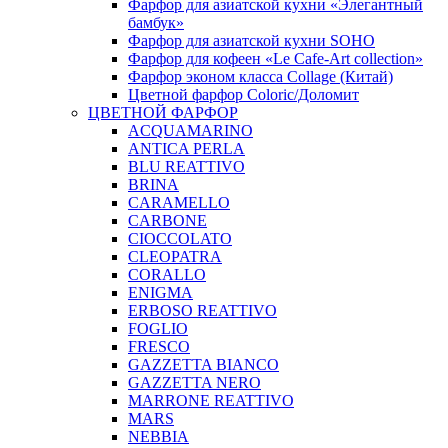
Фарфор для азиатской кухни «Элегантный
бамбук»
Фарфор для азиатской кухни SOHO
Фарфор для кофеен «Le Cafe-Art collection»
Фарфор эконом класса Collage (Китай)
Цветной фарфор Coloric/Доломит
ЦВЕТНОЙ ФАРФОР
ACQUAMARINO
ANTICA PERLA
BLU REATTIVO
BRINA
CARAMELLO
CARBONE
CIOCCOLATO
CLEOPATRA
CORALLO
ENIGMA
ERBOSO REATTIVO
FOGLIO
FRESCO
GAZZETTA BIANCO
GAZZETTA NERO
MARRONE REATTIVO
MARS
NEBBIA