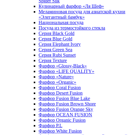
Spider Silk
Кулинарный фарфор «Ля Шеф»
Меламиновая посуда для азиатской кухни
«Элегантный бамбук»
Национальная посуда
Посуда из термостойкого стекла
Серия Black Gold
Серия Blue Gold
Серия Elephant Ivory
Серия Green Sea
Серия Rubi Sunset
Серия Texture
Фарфор «Glossy-Black»
Фарфор «LIFE QUALITY»
Фарфор «Nature»
Фарфор «Organic»
Фарфор Coral Fusion
Фарфор Desert Fusion
Фарфор Fusion Blue Lake
Фарфор Fusion Brown Shore
Фарфор Fusion Orange Sky
Фарфор OCEAN FUSION
Фарфор Organic Fusion
Фарфор P.L
Фарфор White Fusion