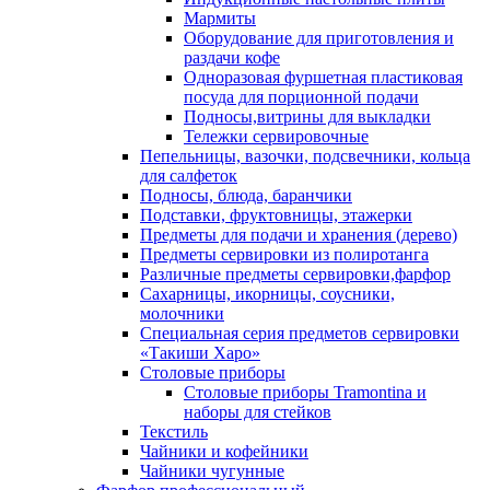
Мармиты
Оборудование для приготовления и
раздачи кофе
Одноразовая фуршетная пластиковая
посуда для порционной подачи
Подносы,витрины для выкладки
Тележки сервировочные
Пепельницы, вазочки, подсвечники, кольца
для салфеток
Подносы, блюда, баранчики
Подставки, фруктовницы, этажерки
Предметы для подачи и хранения (дерево)
Предметы сервировки из полиротанга
Различные предметы сервировки,фарфор
Сахарницы, икорницы, соусники,
молочники
Специальная серия предметов сервировки
«Такиши Харо»
Столовые приборы
Столовые приборы Trаmоntina и
наборы для стейков
Текстиль
Чайники и кофейники
Чайники чугунные