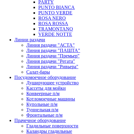
PARTY
PUNTO BIANCA
PUNTO VERDE
ROSA NERO
ROSA ROSSA
TRAMONTANO
VERDE NOTTE
Линии раздачи
Линия раздачи "АСТА"
Линия раздачи "ПАШТА"
Линия раздачи "Премьер"
Линия раздачи "Регата"
Линия раздачи "Ривьера"
Салат-бары
Посудомоечное оборудование
Душирующее устройство
Кассеты для мойки
Конвеерные п/м
Котломоечные машины
Купольные п/м
Туннельная п/м
Фронтальные п/м
Прачечное оборудование
Гладильные поверхности
Каландры гладильные