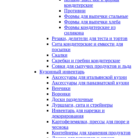
кондитерские
Противни
Формы для выпечки стальные
Формы для выпечки хлеба
Формы кондитерские из
силикона
Резаки, делители для теста и тортов
Сита кондитерские и емкости для
посыпки
Скалки
Скребки и гребни кондитерские
Совки для сыпучих продуктов и льда
Кухонный инвентарь
Аксессуары для итальянской кухни
Аксессуары для паназиатской кухни
Венчики
Воронки
Доски разделочные
Дуршлаги, сита и стрейнеры
Инвентарь для нарезки и
декорирования
Картофелемялки, прессы для пюре и
чеснока
Контейнеры для хранения продуктов