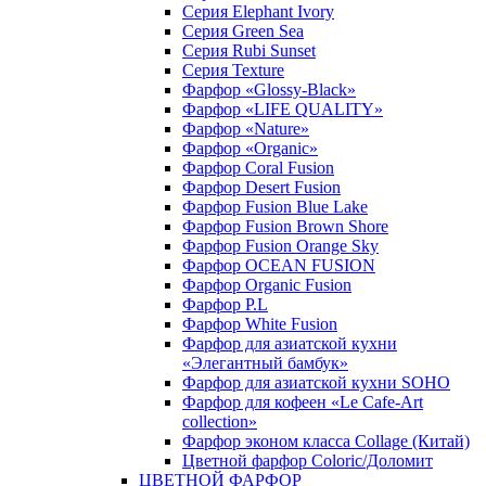
Серия Elephant Ivory
Серия Green Sea
Серия Rubi Sunset
Серия Texture
Фарфор «Glossy-Black»
Фарфор «LIFE QUALITY»
Фарфор «Nature»
Фарфор «Organic»
Фарфор Coral Fusion
Фарфор Desert Fusion
Фарфор Fusion Blue Lake
Фарфор Fusion Brown Shore
Фарфор Fusion Orange Sky
Фарфор OCEAN FUSION
Фарфор Organic Fusion
Фарфор P.L
Фарфор White Fusion
Фарфор для азиатской кухни
«Элегантный бамбук»
Фарфор для азиатской кухни SOHO
Фарфор для кофеен «Le Cafe-Art
collection»
Фарфор эконом класса Collage (Китай)
Цветной фарфор Coloric/Доломит
ЦВЕТНОЙ ФАРФОР