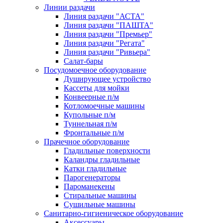
Линии раздачи
Линия раздачи "АСТА"
Линия раздачи "ПАШТА"
Линия раздачи "Премьер"
Линия раздачи "Регата"
Линия раздачи "Ривьера"
Салат-бары
Посудомоечное оборудование
Душирующее устройство
Кассеты для мойки
Конвеерные п/м
Котломоечные машины
Купольные п/м
Туннельная п/м
Фронтальные п/м
Прачечное оборудование
Гладильные поверхности
Каландры гладильные
Катки гладильные
Парогенераторы
Пароманекены
Стиральные машины
Сушильные машины
Санитарно-гигиеническое оборудование
Аксессуары