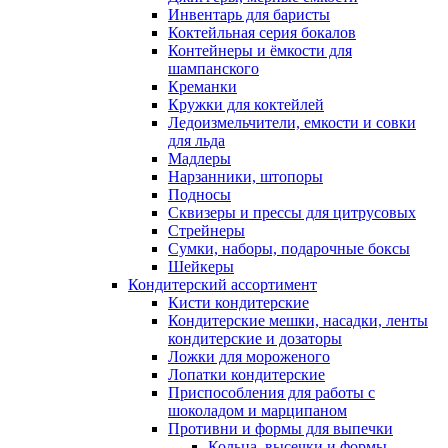
Инвентарь для баристы
Коктейльная серия бокалов
Контейнеры и ёмкости для
шампанского
Креманки
Кружки для коктейлей
Ледоизмельчители, емкости и совки
для льда
Мадлеры
Нарзанники, штопоры
Подносы
Сквизеры и прессы для цитрусовых
Стрейнеры
Сумки, наборы, подарочные боксы
Шейкеры
Кондитерский ассортимент
Кисти кондитерские
Кондитерские мешки, насадки, ленты
кондитерские и дозаторы
Ложки для мороженого
Лопатки кондитерские
Приспособления для работы с
шоколадом и марципаном
Противни и формы для выпечки
Кольца, высечки и формы