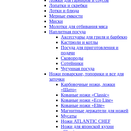
Ложки для гарниров и соусов
Лопатки и скребки
Лотки и блюда
Мерные емкости
Миски
Молотки для отбивания мяса
Наплитная посуда
Аксессуары для гриля и барбекю
Кастрюли и котлы
Посуда для приготовления и
подачи
Сковороды
Сотейники
Чугунная посуда
Ножи поварские, топорики и все для
заточки
Карбовочные ножи, ложки
«Шато»
Кованые ножи «Classic»
Кованые ножи «Eco Line»
Кованые ножи «Elite»
Магнитные держатели для ножей
Мусаты
Ножи ATLANTIC CHEF
Ножи для японской кухни