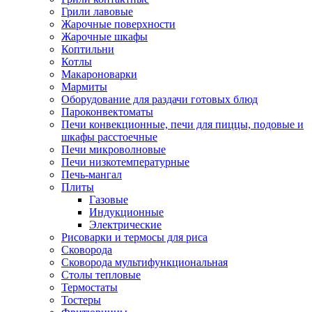
Грили лавовые
Жарочные поверхности
Жарочные шкафы
Коптильни
Котлы
Макароноварки
Мармиты
Оборудование для раздачи готовых блюд
Пароконвектоматы
Печи конвекционные, печи для пиццы, подовые и
шкафы расстоечные
Печи микроволновые
Печи низкотемпературные
Печь-мангал
Плиты
Газовые
Индукционные
Электрические
Рисоварки и термосы для риса
Сковорода
Сковорода мультифункциональная
Столы тепловые
Термостаты
Тостеры