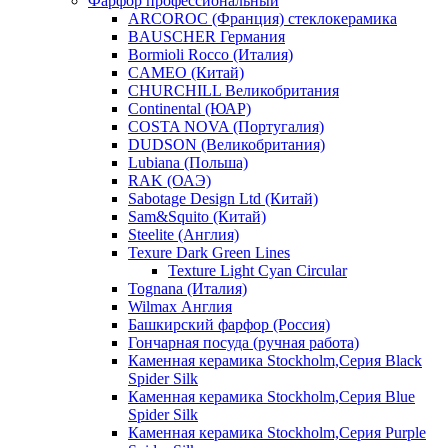
Фарфор профессиональный
ARCOROC (Франция) стеклокерамика
BAUSCHER Германия
Bormioli Rocco (Италия)
CAMEO (Китай)
CHURCHILL Великобритания
Continental (ЮАР)
COSTA NOVA (Португалия)
DUDSON (Великобритания)
Lubiana (Польша)
RAK (ОАЭ)
Sabotage Design Ltd (Китай)
Sam&Squito (Китай)
Steelite (Англия)
Texure Dark Green Lines
Texture Light Cyan Circular
Tognana (Италия)
Wilmax Англия
Башкирский фарфор (Россия)
Гончарная посуда (ручная работа)
Каменная керамика Stockholm,Серия Black
Spider Silk
Каменная керамика Stockholm,Серия Blue
Spider Silk
Каменная керамика Stockholm,Серия Purple