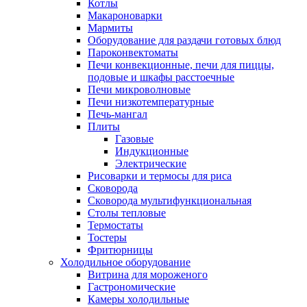
Котлы
Макароноварки
Мармиты
Оборудование для раздачи готовых блюд
Пароконвектоматы
Печи конвекционные, печи для пиццы,
подовые и шкафы расстоечные
Печи микроволновые
Печи низкотемпературные
Печь-мангал
Плиты
Газовые
Индукционные
Электрические
Рисоварки и термосы для риса
Сковорода
Сковорода мультифункциональная
Столы тепловые
Термостаты
Тостеры
Фритюрницы
Холодильное оборудование
Витрина для мороженого
Гастрономические
Камеры холодильные