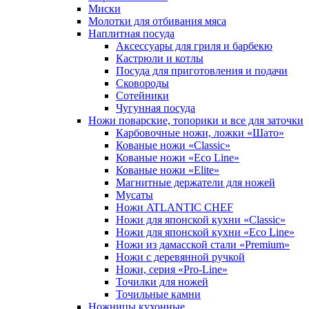
Миски
Молотки для отбивания мяса
Наплитная посуда
Аксессуары для гриля и барбекю
Кастрюли и котлы
Посуда для приготовления и подачи
Сковороды
Сотейники
Чугунная посуда
Ножи поварские, топорики и все для заточки
Карбовочные ножи, ложки «Шато»
Кованые ножи «Classic»
Кованые ножи «Eco Line»
Кованые ножи «Elite»
Магнитные держатели для ножей
Мусаты
Ножи ATLANTIC CHEF
Ножи для японской кухни «Classic»
Ножи для японской кухни «Eco Line»
Ножи из дамасской стали «Premium»
Ножи с деревянной ручкой
Ножи, серия «Pro-Line»
Точилки для ножей
Точильные камни
Ножницы кухонные