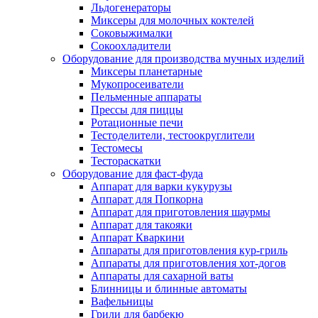
Льдогенераторы
Миксеры для молочных коктелей
Соковыжималки
Сокоохладители
Оборудование для производства мучных изделий
Миксеры планетарные
Мукопросеиватели
Пельменные аппараты
Прессы для пиццы
Ротационные печи
Тестоделители, тестоокруглители
Тестомесы
Тестораскатки
Оборудование для фаст-фуда
Аппарат для варки кукурузы
Аппарат для Попкорна
Аппарат для приготовления шаурмы
Аппарат для такояки
Аппарат Кваркини
Аппараты для приготовления кур-гриль
Аппараты для приготовления хот-догов
Аппараты для сахарной ваты
Блинницы и блинные автоматы
Вафельницы
Грили для барбекю