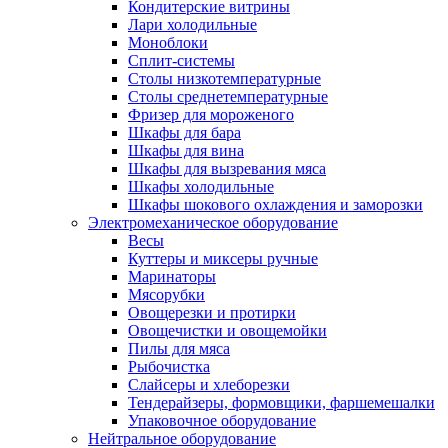
Кондитерские витрины
Лари холодильные
Моноблоки
Сплит-системы
Столы низкотемпературные
Столы среднетемпературные
Фризер для мороженого
Шкафы для бара
Шкафы для вина
Шкафы для вызревания мяса
Шкафы холодильные
Шкафы шокового охлаждения и заморозки
Электромеханическое оборудование
Весы
Куттеры и миксеры ручные
Маринаторы
Мясорубки
Овощерезки и протирки
Овощечистки и овощемойки
Пилы для мяса
Рыбочистка
Слайсеры и хлеборезки
Тендерайзеры, формовщики, фаршемешалки
Упаковочное оборудование
Нейтральное оборудование