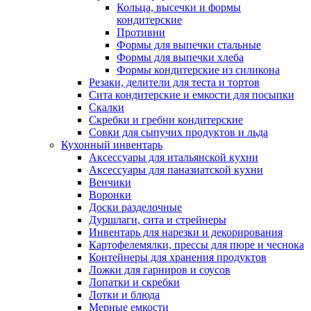
Кольца, высечки и формы
кондитерские
Противни
Формы для выпечки стальные
Формы для выпечки хлеба
Формы кондитерские из силикона
Резаки, делители для теста и тортов
Сита кондитерские и емкости для посыпки
Скалки
Скребки и гребни кондитерские
Совки для сыпучих продуктов и льда
Кухонный инвентарь
Аксессуары для итальянской кухни
Аксессуары для паназиатской кухни
Венчики
Воронки
Доски разделочные
Дуршлаги, сита и стрейнеры
Инвентарь для нарезки и декорирования
Картофелемялки, прессы для пюре и чеснока
Контейнеры для хранения продуктов
Ложки для гарниров и соусов
Лопатки и скребки
Лотки и блюда
Мерные емкости