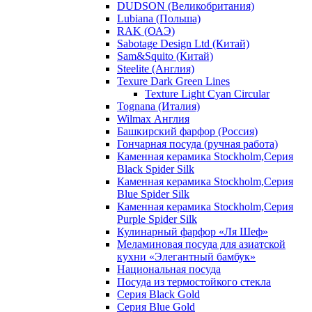
DUDSON (Великобритания)
Lubiana (Польша)
RAK (ОАЭ)
Sabotage Design Ltd (Китай)
Sam&Squito (Китай)
Steelite (Англия)
Texure Dark Green Lines
Texture Light Cyan Circular
Tognana (Италия)
Wilmax Англия
Башкирский фарфор (Россия)
Гончарная посуда (ручная работа)
Каменная керамика Stockholm,Серия
Black Spider Silk
Каменная керамика Stockholm,Серия
Blue Spider Silk
Каменная керамика Stockholm,Серия
Purple Spider Silk
Кулинарный фарфор «Ля Шеф»
Меламиновая посуда для азиатской
кухни «Элегантный бамбук»
Национальная посуда
Посуда из термостойкого стекла
Серия Black Gold
Серия Blue Gold