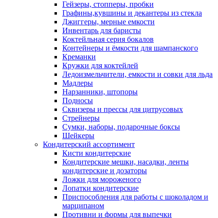
Гейзеры, стопперы, пробки
Графины,кувшины и декантеры из стекла
Джиггеры, мерные емкости
Инвентарь для баристы
Коктейльная серия бокалов
Контейнеры и ёмкости для шампанского
Креманки
Кружки для коктейлей
Ледоизмельчители, емкости и совки для льда
Мадлеры
Нарзанники, штопоры
Подносы
Сквизеры и прессы для цитрусовых
Стрейнеры
Сумки, наборы, подарочные боксы
Шейкеры
Кондитерский ассортимент
Кисти кондитерские
Кондитерские мешки, насадки, ленты
кондитерские и дозаторы
Ложки для мороженого
Лопатки кондитерские
Приспособления для работы с шоколадом и
марципаном
Противни и формы для выпечки