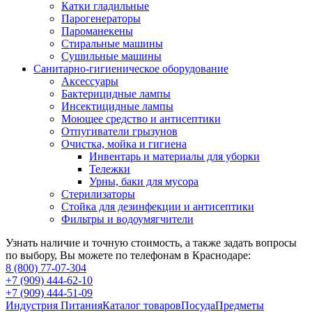
Катки гладильные
Парогенераторы
Пароманекены
Стиральные машины
Сушильные машины
Санитарно-гигиеническое оборудование
Аксессуары
Бактерицидные лампы
Инсектицидные лампы
Моющее средство и антисептики
Отпугиватели грызунов
Очистка, мойка и гигиена
Инвентарь и материалы для уборки
Тележки
Урны, баки для мусора
Стерилизаторы
Стойка для дезинфекции и антисептики
Фильтры и водоумягчители
Узнать наличие и точную стоимость, а также задать вопросы
по выбору, Вы можете по телефонам в Краснодаре:
8 (800) 77-07-304
+7 (909) 444-62-10
+7 (909) 444-51-09
Индустрия Питания
Каталог товаров
Посуда
Предметы