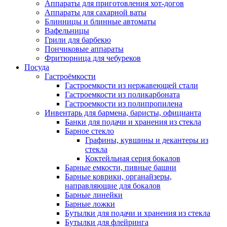
Аппараты для приготовления хот-догов
Аппараты для сахарной ваты
Блинницы и блинные автоматы
Вафельницы
Грили для барбекю
Пончиковые аппараты
Фритюрница для чебуреков
Посуда
Гастроёмкости
Гастроемкости из нержавеющей стали
Гастроемкости из поликарбоната
Гастроемкости из полипропилена
Инвентарь для бармена, баристы, официанта
Банки для подачи и хранения из стекла
Барное стекло
Графины, кувшины и декантеры из
стекла
Коктейльная серия бокалов
Барные емкости, пивные башни
Барные коврики, органайзеры,
направляющие для бокалов
Барные линейки
Барные ложки
Бутылки для подачи и хранения из стекла
Бутылки для флейринга