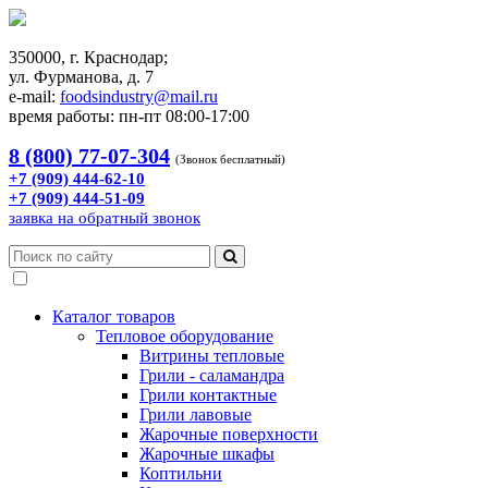
350000, г. Краснодар;
ул. Фурманова, д. 7
e-mail:
foodsindustry@mail.ru
время работы: пн-пт 08:00-17:00
8 (800) 77-07-304
(Звонок бесплатный)
+7 (909) 444-62-10
+7 (909) 444-51-09
заявка на обратный звонок
Каталог товаров
Тепловое оборудование
Витрины тепловые
Грили - саламандра
Грили контактные
Грили лавовые
Жарочные поверхности
Жарочные шкафы
Коптильни