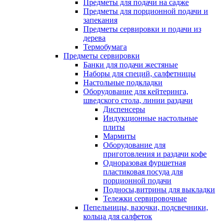
Предметы для подачи на садже
Предметы для порционной подачи и
запекания
Предметы сервировки и подачи из
дерева
Термобумага
Предметы сервировки
Банки для подачи жестяные
Наборы для специй, салфетницы
Настольные подкладки
Оборудование для кейтеринга,
шведского стола, линии раздачи
Диспенсеры
Индукционные настольные
плиты
Мармиты
Оборудование для
приготовления и раздачи кофе
Одноразовая фуршетная
пластиковая посуда для
порционной подачи
Подносы,витрины для выкладки
Тележки сервировочные
Пепельницы, вазочки, подсвечники,
кольца для салфеток