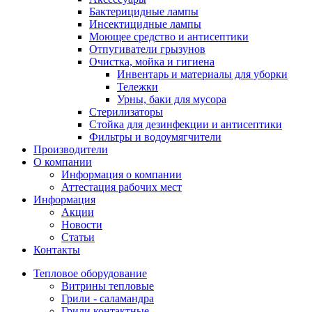
Бактерицидные лампы
Инсектицидные лампы
Моющее средство и антисептики
Отпугиватели грызунов
Очистка, мойка и гигиена
Инвентарь и материалы для уборки
Тележки
Урны, баки для мусора
Стерилизаторы
Стойка для дезинфекции и антисептики
Фильтры и водоумягчители
Производители
О компании
Информация о компании
Аттестация рабочих мест
Информация
Акции
Новости
Статьи
Контакты
Тепловое оборудование
Витрины тепловые
Грили - саламандра
Грили контактные