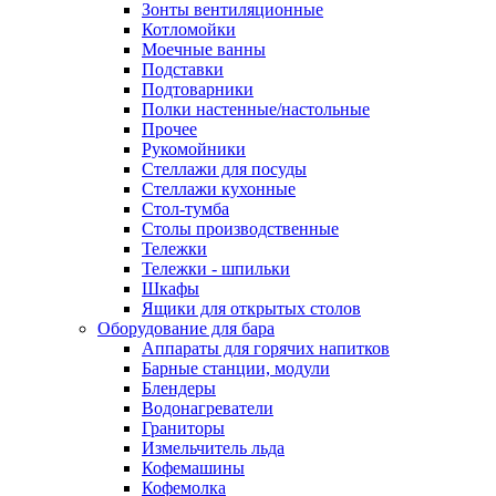
Зонты вентиляционные
Котломойки
Моечные ванны
Подставки
Подтоварники
Полки настенные/настольные
Прочее
Рукомойники
Стеллажи для посуды
Стеллажи кухонные
Стол-тумба
Столы производственные
Тележки
Тележки - шпильки
Шкафы
Ящики для открытых столов
Оборудование для бара
Аппараты для горячих напитков
Барные станции, модули
Блендеры
Водонагреватели
Граниторы
Измельчитель льда
Кофемашины
Кофемолка