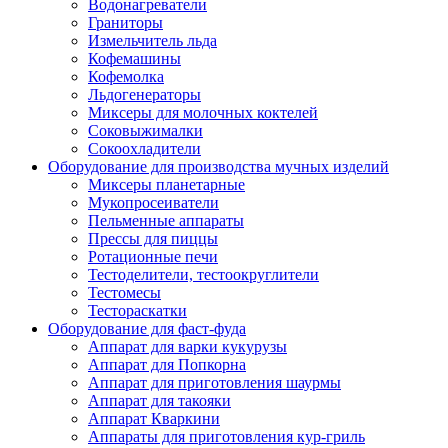
Водонагреватели
Граниторы
Измельчитель льда
Кофемашины
Кофемолка
Льдогенераторы
Миксеры для молочных коктелей
Соковыжималки
Сокоохладители
Оборудование для производства мучных изделий
Миксеры планетарные
Мукопросеиватели
Пельменные аппараты
Прессы для пиццы
Ротационные печи
Тестоделители, тестоокруглители
Тестомесы
Тестораскатки
Оборудование для фаст-фуда
Аппарат для варки кукурузы
Аппарат для Попкорна
Аппарат для приготовления шаурмы
Аппарат для такояки
Аппарат Кваркини
Аппараты для приготовления кур-гриль