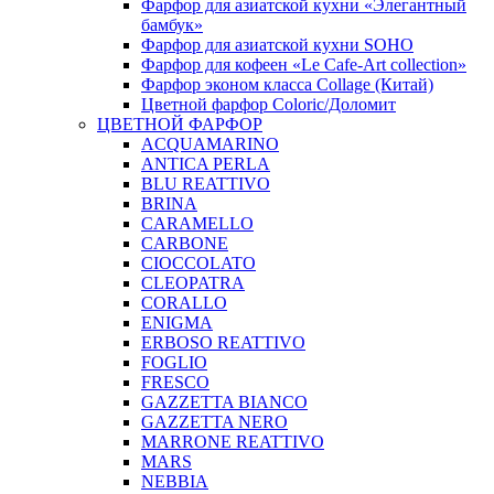
Фарфор для азиатской кухни «Элегантный
бамбук»
Фарфор для азиатской кухни SOHO
Фарфор для кофеен «Le Cafe-Art collection»
Фарфор эконом класса Collage (Китай)
Цветной фарфор Coloric/Доломит
ЦВЕТНОЙ ФАРФОР
ACQUAMARINO
ANTICA PERLA
BLU REATTIVO
BRINA
CARAMELLO
CARBONE
CIOCCOLATO
CLEOPATRA
CORALLO
ENIGMA
ERBOSO REATTIVO
FOGLIO
FRESCO
GAZZETTA BIANCO
GAZZETTA NERO
MARRONE REATTIVO
MARS
NEBBIA