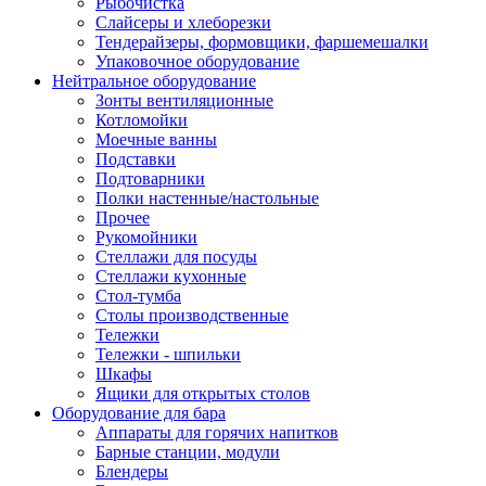
Рыбочистка
Слайсеры и хлеборезки
Тендерайзеры, формовщики, фаршемешалки
Упаковочное оборудование
Нейтральное оборудование
Зонты вентиляционные
Котломойки
Моечные ванны
Подставки
Подтоварники
Полки настенные/настольные
Прочее
Рукомойники
Стеллажи для посуды
Стеллажи кухонные
Стол-тумба
Столы производственные
Тележки
Тележки - шпильки
Шкафы
Ящики для открытых столов
Оборудование для бара
Аппараты для горячих напитков
Барные станции, модули
Блендеры