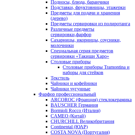
Подносы, блюда, баранчики
Подставки, фруктовницы, этажерки
Предметы для подачи и хранения
(дерево)
Предметы сервировки из полиротанга
Различные предметы
сервировки,фарфор
Сахарницы, икорницы, соусники,
молочники
Специальная серия предметов
сервировки «Такиши Харо»
Столовые приборы
Столовые приборы Trаmоntina и
наборы для стейков
Текстиль
Чайники и кофейники
Чайники чугунные
Фарфор профессиональный
ARCOROC (Франция) стеклокерамика
BAUSCHER Германия
Bormioli Rocco (Италия)
CAMEO (Китай)
CHURCHILL Великобритания
Continental (ЮАР)
COSTA NOVA (Португалия)