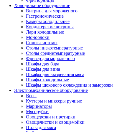
Фритюрницы
Холодильное оборудование
Витрина для мороженого
Гастрономические
Камеры холодильные
Кондитерские витрины
Лари холодильные
Моноблоки
Сплит-системы
Столы низкотемпературные
Столы среднетемпературные
Фризер для мороженого
Шкафы для бара
Шкафы для вина
Шкафы для вызревания мяса
Шкафы холодильные
Шкафы шокового охлаждения и заморозки
Электромеханическое оборудование
Весы
Куттеры и миксеры ручные
Маринаторы
Мясорубки
Овощерезки и протирки
Овощечистки и овощемойки
Пилы для мяса