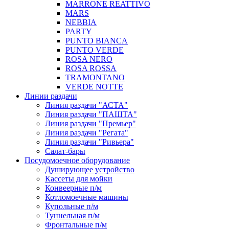
MARRONE REATTIVO
MARS
NEBBIA
PARTY
PUNTO BIANCA
PUNTO VERDE
ROSA NERO
ROSA ROSSA
TRAMONTANO
VERDE NOTTE
Линии раздачи
Линия раздачи "АСТА"
Линия раздачи "ПАШТА"
Линия раздачи "Премьер"
Линия раздачи "Регата"
Линия раздачи "Ривьера"
Салат-бары
Посудомоечное оборудование
Душирующее устройство
Кассеты для мойки
Конвеерные п/м
Котломоечные машины
Купольные п/м
Туннельная п/м
Фронтальные п/м