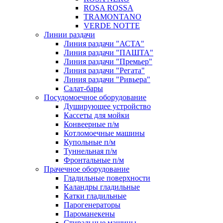
ROSA ROSSA
TRAMONTANO
VERDE NOTTE
Линии раздачи
Линия раздачи "АСТА"
Линия раздачи "ПАШТА"
Линия раздачи "Премьер"
Линия раздачи "Регата"
Линия раздачи "Ривьера"
Салат-бары
Посудомоечное оборудование
Душирующее устройство
Кассеты для мойки
Конвеерные п/м
Котломоечные машины
Купольные п/м
Туннельная п/м
Фронтальные п/м
Прачечное оборудование
Гладильные поверхности
Каландры гладильные
Катки гладильные
Парогенераторы
Пароманекены
Стиральные машины