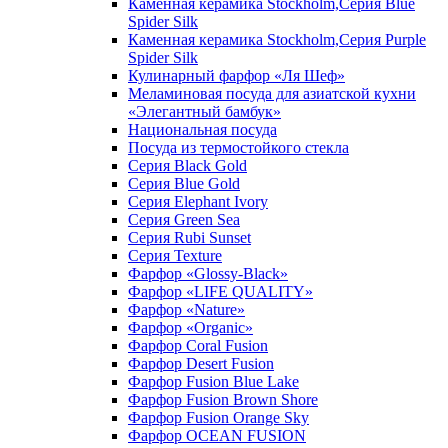
Каменная керамика Stockholm,Серия Blue
Spider Silk
Каменная керамика Stockholm,Серия Purple
Spider Silk
Кулинарный фарфор «Ля Шеф»
Меламиновая посуда для азиатской кухни
«Элегантный бамбук»
Национальная посуда
Посуда из термостойкого стекла
Серия Black Gold
Серия Blue Gold
Серия Elephant Ivory
Серия Green Sea
Серия Rubi Sunset
Серия Texture
Фарфор «Glossy-Black»
Фарфор «LIFE QUALITY»
Фарфор «Nature»
Фарфор «Organic»
Фарфор Coral Fusion
Фарфор Desert Fusion
Фарфор Fusion Blue Lake
Фарфор Fusion Brown Shore
Фарфор Fusion Orange Sky
Фарфор OCEAN FUSION