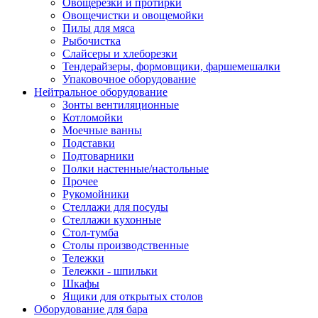
Овощерезки и протирки
Овощечистки и овощемойки
Пилы для мяса
Рыбочистка
Слайсеры и хлеборезки
Тендерайзеры, формовщики, фаршемешалки
Упаковочное оборудование
Нейтральное оборудование
Зонты вентиляционные
Котломойки
Моечные ванны
Подставки
Подтоварники
Полки настенные/настольные
Прочее
Рукомойники
Стеллажи для посуды
Стеллажи кухонные
Стол-тумба
Столы производственные
Тележки
Тележки - шпильки
Шкафы
Ящики для открытых столов
Оборудование для бара