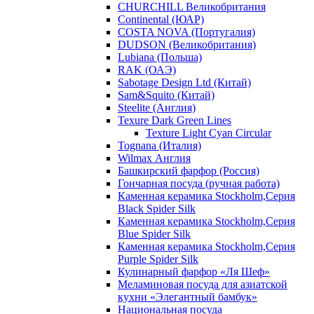
CHURCHILL Великобритания
Continental (ЮАР)
COSTA NOVA (Португалия)
DUDSON (Великобритания)
Lubiana (Польша)
RAK (ОАЭ)
Sabotage Design Ltd (Китай)
Sam&Squito (Китай)
Steelite (Англия)
Texure Dark Green Lines
Texture Light Cyan Circular
Tognana (Италия)
Wilmax Англия
Башкирский фарфор (Россия)
Гончарная посуда (ручная работа)
Каменная керамика Stockholm,Серия
Black Spider Silk
Каменная керамика Stockholm,Серия
Blue Spider Silk
Каменная керамика Stockholm,Серия
Purple Spider Silk
Кулинарный фарфор «Ля Шеф»
Меламиновая посуда для азиатской
кухни «Элегантный бамбук»
Национальная посуда