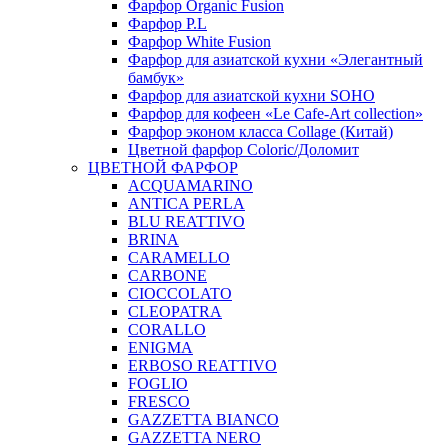
Фарфор Organic Fusion
Фарфор P.L
Фарфор White Fusion
Фарфор для азиатской кухни «Элегантный
бамбук»
Фарфор для азиатской кухни SOHO
Фарфор для кофеен «Le Cafe-Art collection»
Фарфор эконом класса Collage (Китай)
Цветной фарфор Coloric/Доломит
ЦВЕТНОЙ ФАРФОР
ACQUAMARINO
ANTICA PERLA
BLU REATTIVO
BRINA
CARAMELLO
CARBONE
CIOCCOLATO
CLEOPATRA
CORALLO
ENIGMA
ERBOSO REATTIVO
FOGLIO
FRESCO
GAZZETTA BIANCO
GAZZETTA NERO