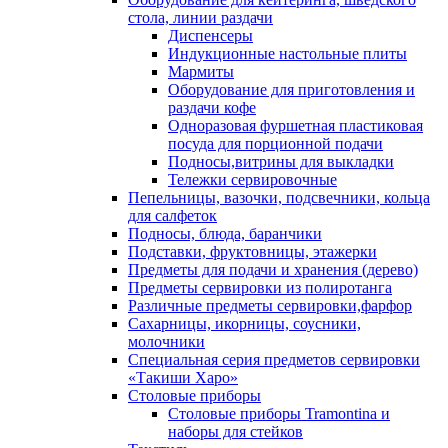
стола, линии раздачи
Диспенсеры
Индукционные настольные плиты
Мармиты
Оборудование для приготовления и
раздачи кофе
Одноразовая фуршетная пластиковая
посуда для порционной подачи
Подносы,витрины для выкладки
Тележки сервировочные
Пепельницы, вазочки, подсвечники, кольца
для салфеток
Подносы, блюда, баранчики
Подставки, фруктовницы, этажерки
Предметы для подачи и хранения (дерево)
Предметы сервировки из полиротанга
Различные предметы сервировки,фарфор
Сахарницы, икорницы, соусники,
молочники
Специальная серия предметов сервировки
«Такиши Харо»
Столовые приборы
Столовые приборы Trаmоntina и
наборы для стейков