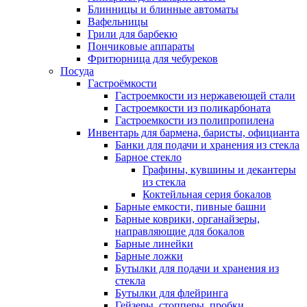
Блинницы и блинные автоматы
Вафельницы
Грили для барбекю
Пончиковые аппараты
Фритюрница для чебуреков
Посуда
Гастроёмкости
Гастроемкости из нержавеющей стали
Гастроемкости из поликарбоната
Гастроемкости из полипропилена
Инвентарь для бармена, баристы, официанта
Банки для подачи и хранения из стекла
Барное стекло
Графины, кувшины и декантеры
из стекла
Коктейльная серия бокалов
Барные емкости, пивные башни
Барные коврики, органайзеры,
направляющие для бокалов
Барные линейки
Барные ложки
Бутылки для подачи и хранения из
стекла
Бутылки для флейринга
Гейзеры, стопперы, пробки