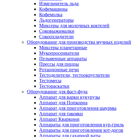
Измельчитель льда
Кофемашины
Кофемолка
Льдогенераторы
Миксеры для молочных коктелей
Соковыжималки
Сокоохладители
Оборудование для производства мучных изделий
Миксеры планетарные
Мукопросеиватели
Пельменные аппараты
Прессы для пиццы
Ротационные печи
Тестоделители, тестоокруглители
Тестомесы
Тестораскатки
Оборудование для фаст-фуда
Аппарат для варки кукурузы
Аппарат для Попкорна
Аппарат для приготовления шаурмы
Аппарат для такояки
Аппарат Кваркини
Аппараты для приготовления кур-гриль
Аппараты для приготовления хот-догов
Аппараты для сахарной ваты