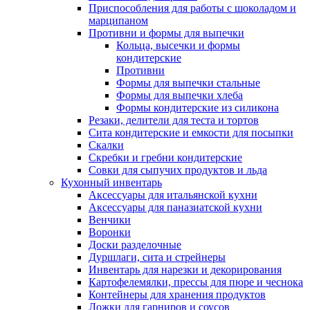
Приспособления для работы с шоколадом и
марципаном
Противни и формы для выпечки
Кольца, высечки и формы
кондитерские
Противни
Формы для выпечки стальные
Формы для выпечки хлеба
Формы кондитерские из силикона
Резаки, делители для теста и тортов
Сита кондитерские и емкости для посыпки
Скалки
Скребки и гребни кондитерские
Совки для сыпучих продуктов и льда
Кухонный инвентарь
Аксессуары для итальянской кухни
Аксессуары для паназиатской кухни
Венчики
Воронки
Доски разделочные
Дуршлаги, сита и стрейнеры
Инвентарь для нарезки и декорирования
Картофелемялки, прессы для пюре и чеснока
Контейнеры для хранения продуктов
Ложки для гарниров и соусов