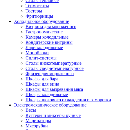
Столы тепловые
Термостаты
Тостеры
Фритюрницы
Холодильное оборудование
Витрина для мороженого
Гастрономические
Камеры холодильные
Кондитерские витрины
Лари холодильные
Моноблоки
Сплит-системы
Столы низкотемпературные
Столы среднетемпературные
Фризер для мороженого
Шкафы для бара
Шкафы для вина
Шкафы для вызревания мяса
Шкафы холодильные
Шкафы шокового охлаждения и заморозки
Электромеханическое оборудование
Весы
Куттеры и миксеры ручные
Маринаторы
Мясорубки