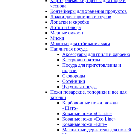
Картофелемялки, прессы для пюре и
чеснока
Контейнеры для хранения продуктов
Ложки для гарниров и соусов
Лопатки и скребки
Лотки и блюда
Мерные емкости
Миски
Молотки для отбивания мяса
Наплитная посуда
Аксессуары для гриля и барбекю
Кастрюли и котлы
Посуда для приготовления и
подачи
Сковороды
Сотейники
Чугунная посуда
Ножи поварские, топорики и все для
заточки
Карбовочные ножи, ложки
«Шато»
Кованые ножи «Classic»
Кованые ножи «Eco Line»
Кованые ножи «Elite»
Магнитные держатели для ножей