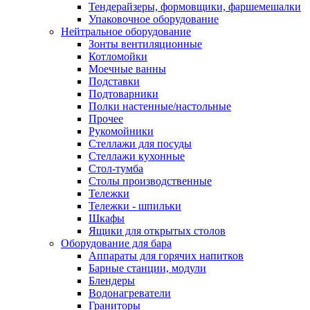
Тендерайзеры, формовщики, фаршемешалки
Упаковочное оборудование
Нейтральное оборудование
Зонты вентиляционные
Котломойки
Моечные ванны
Подставки
Подтоварники
Полки настенные/настольные
Прочее
Рукомойники
Стеллажи для посуды
Стеллажи кухонные
Стол-тумба
Столы производственные
Тележки
Тележки - шпильки
Шкафы
Ящики для открытых столов
Оборудование для бара
Аппараты для горячих напитков
Барные станции, модули
Блендеры
Водонагреватели
Граниторы