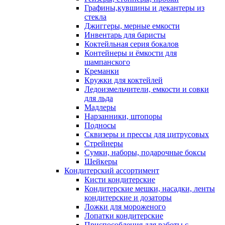
Графины,кувшины и декантеры из
стекла
Джиггеры, мерные емкости
Инвентарь для баристы
Коктейльная серия бокалов
Контейнеры и ёмкости для
шампанского
Креманки
Кружки для коктейлей
Ледоизмельчители, емкости и совки
для льда
Мадлеры
Нарзанники, штопоры
Подносы
Сквизеры и прессы для цитрусовых
Стрейнеры
Сумки, наборы, подарочные боксы
Шейкеры
Кондитерский ассортимент
Кисти кондитерские
Кондитерские мешки, насадки, ленты
кондитерские и дозаторы
Ложки для мороженого
Лопатки кондитерские
Приспособления для работы с