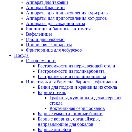
Аппарат для такояки
Аппарат Кваркини
Аппараты для приготовления кур-гриль
Аппараты для приготовления хот-догов
Аппараты для сахарной ваты
Блинницы и блинные автоматы
Вафельницы
Грили для барбекю
Пончиковые аппараты
Фритюрница для чебуреков
Посуда
Гастроёмкости
Гастроемкости из нержавеющей стали
Гастроемкости из поликарбоната
Гастроемкости из полипропилена
Инвентарь для бармена, баристы, официанта
Банки для подачи и хранения из стекла
Барное стекло
Графины, кувшины и декантеры из
стекла
Коктейльная серия бокалов
Барные емкости, пивные башни
Барные коврики, органайзеры,
направляющие для бокалов
Барные линейки