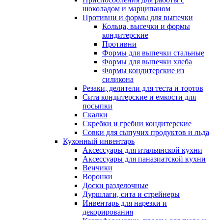
шоколадом и марципаном
Противни и формы для выпечки
Кольца, высечки и формы
кондитерские
Противни
Формы для выпечки стальные
Формы для выпечки хлеба
Формы кондитерские из
силикона
Резаки, делители для теста и тортов
Сита кондитерские и емкости для
посыпки
Скалки
Скребки и гребни кондитерские
Совки для сыпучих продуктов и льда
Кухонный инвентарь
Аксессуары для итальянской кухни
Аксессуары для паназиатской кухни
Венчики
Воронки
Доски разделочные
Дуршлаги, сита и стрейнеры
Инвентарь для нарезки и
декорирования