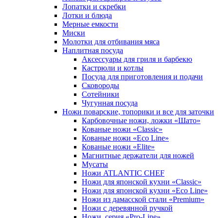
Лопатки и скребки
Лотки и блюда
Мерные емкости
Миски
Молотки для отбивания мяса
Наплитная посуда
Аксессуары для гриля и барбекю
Кастрюли и котлы
Посуда для приготовления и подачи
Сковороды
Сотейники
Чугунная посуда
Ножи поварские, топорики и все для заточки
Карбовочные ножи, ложки «Шато»
Кованые ножи «Classic»
Кованые ножи «Eco Line»
Кованые ножи «Elite»
Магнитные держатели для ножей
Мусаты
Ножи ATLANTIC CHEF
Ножи для японской кухни «Classic»
Ножи для японской кухни «Eco Line»
Ножи из дамасской стали «Premium»
Ножи с деревянной ручкой
Ножи, серия «Pro-Line»