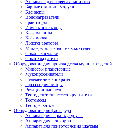
Аппараты для горячих напитков
Барные станции, модули
Блендеры
Водонагреватели
Граниторы
Измельчитель льда
Кофемашины
Кофемолка
Льдогенераторы
Миксеры для молочных коктелей
Соковыжималки
Сокоохладители
Оборудование для производства мучных изделий
Миксеры планетарные
Мукопросеиватели
Пельменные аппараты
Прессы для пиццы
Ротационные печи
Тестоделители, тестоокруглители
Тестомесы
Тестораскатки
Оборудование для фаст-фуда
Аппарат для варки кукурузы
Аппарат для Попкорна
Аппарат для приготовления шаурмы