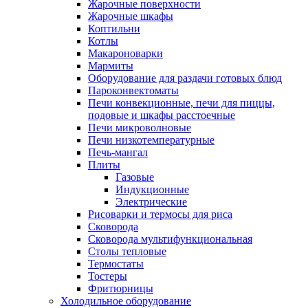
Жарочные поверхности
Жарочные шкафы
Коптильни
Котлы
Макароноварки
Мармиты
Оборудование для раздачи готовых блюд
Пароконвектоматы
Печи конвекционные, печи для пиццы,
подовые и шкафы расстоечные
Печи микроволновые
Печи низкотемпературные
Печь-мангал
Плиты
Газовые
Индукционные
Электрические
Рисоварки и термосы для риса
Сковорода
Сковорода мультифункциональная
Столы тепловые
Термостаты
Тостеры
Фритюрницы
Холодильное оборудование