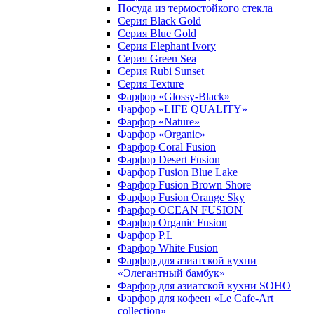
Посуда из термостойкого стекла
Серия Black Gold
Серия Blue Gold
Серия Elephant Ivory
Серия Green Sea
Серия Rubi Sunset
Серия Texture
Фарфор «Glossy-Black»
Фарфор «LIFE QUALITY»
Фарфор «Nature»
Фарфор «Organic»
Фарфор Coral Fusion
Фарфор Desert Fusion
Фарфор Fusion Blue Lake
Фарфор Fusion Brown Shore
Фарфор Fusion Orange Sky
Фарфор OCEAN FUSION
Фарфор Organic Fusion
Фарфор P.L
Фарфор White Fusion
Фарфор для азиатской кухни
«Элегантный бамбук»
Фарфор для азиатской кухни SOHO
Фарфор для кофеен «Le Cafe-Art
collection»