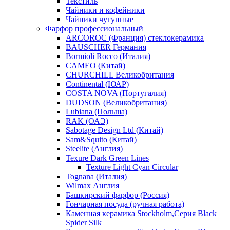
Текстиль
Чайники и кофейники
Чайники чугунные
Фарфор профессиональный
ARCOROC (Франция) стеклокерамика
BAUSCHER Германия
Bormioli Rocco (Италия)
CAMEO (Китай)
CHURCHILL Великобритания
Continental (ЮАР)
COSTA NOVA (Португалия)
DUDSON (Великобритания)
Lubiana (Польша)
RAK (ОАЭ)
Sabotage Design Ltd (Китай)
Sam&Squito (Китай)
Steelite (Англия)
Texure Dark Green Lines
Texture Light Cyan Circular
Tognana (Италия)
Wilmax Англия
Башкирский фарфор (Россия)
Гончарная посуда (ручная работа)
Каменная керамика Stockholm,Серия Black
Spider Silk