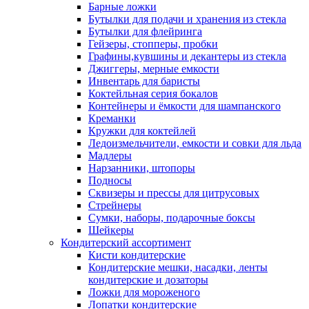
Барные ложки
Бутылки для подачи и хранения из стекла
Бутылки для флейринга
Гейзеры, стопперы, пробки
Графины,кувшины и декантеры из стекла
Джиггеры, мерные емкости
Инвентарь для баристы
Коктейльная серия бокалов
Контейнеры и ёмкости для шампанского
Креманки
Кружки для коктейлей
Ледоизмельчители, емкости и совки для льда
Мадлеры
Нарзанники, штопоры
Подносы
Сквизеры и прессы для цитрусовых
Стрейнеры
Сумки, наборы, подарочные боксы
Шейкеры
Кондитерский ассортимент
Кисти кондитерские
Кондитерские мешки, насадки, ленты
кондитерские и дозаторы
Ложки для мороженого
Лопатки кондитерские