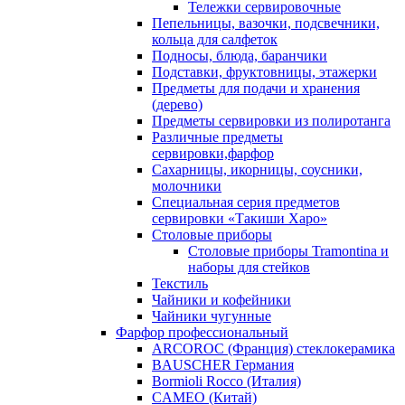
Тележки сервировочные
Пепельницы, вазочки, подсвечники,
кольца для салфеток
Подносы, блюда, баранчики
Подставки, фруктовницы, этажерки
Предметы для подачи и хранения
(дерево)
Предметы сервировки из полиротанга
Различные предметы
сервировки,фарфор
Сахарницы, икорницы, соусники,
молочники
Специальная серия предметов
сервировки «Такиши Харо»
Столовые приборы
Столовые приборы Trаmоntina и
наборы для стейков
Текстиль
Чайники и кофейники
Чайники чугунные
Фарфор профессиональный
ARCOROC (Франция) стеклокерамика
BAUSCHER Германия
Bormioli Rocco (Италия)
CAMEO (Китай)