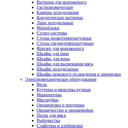
Витрина для мороженого
Гастрономические
Камеры холодильные
Кондитерские витрины
Лари холодильные
Моноблоки
Сплит-системы
Столы низкотемпературные
Столы среднетемпературные
Фризер для мороженого
Шкафы для бара
Шкафы для вина
Шкафы для вызревания мяса
Шкафы холодильные
Шкафы шокового охлаждения и заморозки
Электромеханическое оборудование
Весы
Куттеры и миксеры ручные
Маринаторы
Мясорубки
Овощерезки и протирки
Овощечистки и овощемойки
Пилы для мяса
Рыбочистка
Слайсеры и хлеборезки