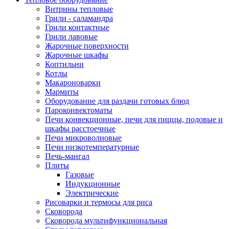
Витрины тепловые
Грили - саламандра
Грили контактные
Грили лавовые
Жарочные поверхности
Жарочные шкафы
Коптильни
Котлы
Макароноварки
Мармиты
Оборудование для раздачи готовых блюд
Пароконвектоматы
Печи конвекционные, печи для пиццы, подовые и
шкафы расстоечные
Печи микроволновые
Печи низкотемпературные
Печь-мангал
Плиты
Газовые
Индукционные
Электрические
Рисоварки и термосы для риса
Сковорода
Сковорода мультифункциональная