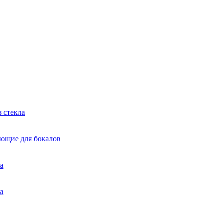
 стекла
яющие для бокалов
а
а