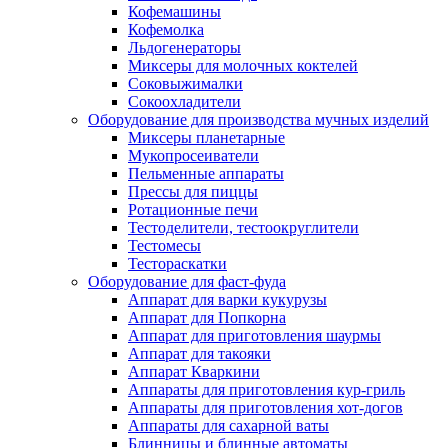
Кофемашины
Кофемолка
Льдогенераторы
Миксеры для молочных коктелей
Соковыжималки
Сокоохладители
Оборудование для производства мучных изделий
Миксеры планетарные
Мукопросеиватели
Пельменные аппараты
Прессы для пиццы
Ротационные печи
Тестоделители, тестоокруглители
Тестомесы
Тестораскатки
Оборудование для фаст-фуда
Аппарат для варки кукурузы
Аппарат для Попкорна
Аппарат для приготовления шаурмы
Аппарат для такояки
Аппарат Кваркини
Аппараты для приготовления кур-гриль
Аппараты для приготовления хот-догов
Аппараты для сахарной ваты
Блинницы и блинные автоматы