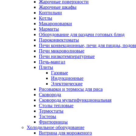
Жарочные поверхности
Жарочные шкафы
Коптильни
Котлы
Макароноварки
Мармиты
Оборудование для раздачи готовых блюд
Пароконвектоматы
Печи конвекционные, печи для пиццы, подов
Печи микроволновые
Печи низкотемпературные
Печь-мангал
Плиты
Газовые
Индукционные
Электрические
Рисоварки и термосы для риса
Сковорода
Сковорода мультифункциональная
Столы тепловые
Термостаты
Тостеры
Фритюрницы
Холодильное оборудование
Витрина для мороженого