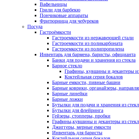
Вафельницы
Грили для барбекю
Пончиковые аппараты
Фритюрница для чебуреков
Посуда
Гастроёмкости
Гастроемкости из нержавеющей стали
Гастроемкости из поликарбоната
Гастроемкости из полипропилена
Инвентарь для бармена, баристы, официанта
Банки для подачи и хранения из стекла
Барное стекло
Графины, кувшины и декантеры из
Коктейльная серия бокалов
Барные емкости, пивные башни
Барные коврики, органайзеры, направл
Барные линейки
Барные ложки
Бутылки для подачи и хранения из стекл
Бутылки для флейринга
Гейзеры, стопперы, пробки
Графины,кувшины и декантеры из стекл
Джиггеры, мерные емкости
Инвентарь для баристы
Коктейльная серия бокалов