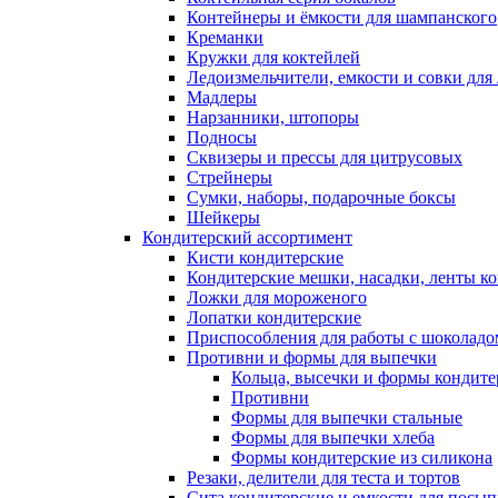
Контейнеры и ёмкости для шампанского
Креманки
Кружки для коктейлей
Ледоизмельчители, емкости и совки для 
Мадлеры
Нарзанники, штопоры
Подносы
Сквизеры и прессы для цитрусовых
Стрейнеры
Сумки, наборы, подарочные боксы
Шейкеры
Кондитерский ассортимент
Кисти кондитерские
Кондитерские мешки, насадки, ленты ко
Ложки для мороженого
Лопатки кондитерские
Приспособления для работы с шоколад
Противни и формы для выпечки
Кольца, высечки и формы кондите
Противни
Формы для выпечки стальные
Формы для выпечки хлеба
Формы кондитерские из силикона
Резаки, делители для теста и тортов
Сита кондитерские и емкости для посы