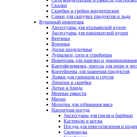
Скалки
Скребки и гребни кондитерские
Совки для сыпучих продуктов и льда
Кухонный инвентарь
Аксессуары для итальянской кухни
Аксессуары для паназиатской кухни
Венчики
Воронки
Доски разделочные
Дуршлаги, сита и стрейнеры
Инвентарь для нарезки и декорирования
Картофелемялки, прессы для пюре и чес
Контейнеры для хранения продуктов
Ложки для гарниров и соусов
Лопатки и скребки
Лотки и блюда
Мерные емкости
Миски
Молотки для отбивания мяса
Наплитная посуда
Аксессуары для гриля и барбекю
Кастрюли и котлы
Посуда для приготовления и пода
Сковороды