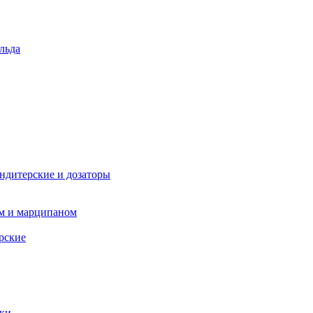
льда
ндитерские и дозаторы
ом и марципаном
рские
пки