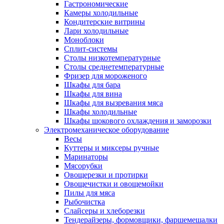
Гастрономические
Камеры холодильные
Кондитерские витрины
Лари холодильные
Моноблоки
Сплит-системы
Столы низкотемпературные
Столы среднетемпературные
Фризер для мороженого
Шкафы для бара
Шкафы для вина
Шкафы для вызревания мяса
Шкафы холодильные
Шкафы шокового охлаждения и заморозки
Электромеханическое оборудование
Весы
Куттеры и миксеры ручные
Маринаторы
Мясорубки
Овощерезки и протирки
Овощечистки и овощемойки
Пилы для мяса
Рыбочистка
Слайсеры и хлеборезки
Тендерайзеры, формовщики, фаршемешалки