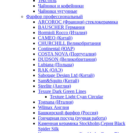
Текстиль
Чайники и кофейники
Чайники чугунные
Фарфор профессиональный
ARCOROC (Франция) стеклокерамика
BAUSCHER Германия
Bormioli Rocco (Италия)
CAMEO (Китай)
CHURCHILL Великобритания
Continental (ЮАР)
COSTA NOVA (Португалия)
DUDSON (Великобритания)
Lubiana (Польша)
RAK (ОАЭ)
Sabotage Design Ltd (Китай)
Sam&Squito (Китай)
Steelite (Англия)
Texure Dark Green Lines
Texture Light Cyan Circular
Tognana (Италия)
Wilmax Англия
Башкирский фарфор (Россия)
Гончарная посуда (ручная работа)
Каменная керамика Stockholm,Серия Black
Spider Silk