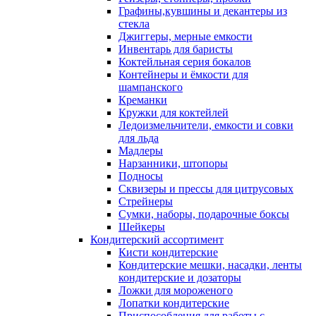
Графины,кувшины и декантеры из
стекла
Джиггеры, мерные емкости
Инвентарь для баристы
Коктейльная серия бокалов
Контейнеры и ёмкости для
шампанского
Креманки
Кружки для коктейлей
Ледоизмельчители, емкости и совки
для льда
Мадлеры
Нарзанники, штопоры
Подносы
Сквизеры и прессы для цитрусовых
Стрейнеры
Сумки, наборы, подарочные боксы
Шейкеры
Кондитерский ассортимент
Кисти кондитерские
Кондитерские мешки, насадки, ленты
кондитерские и дозаторы
Ложки для мороженого
Лопатки кондитерские
Приспособления для работы с