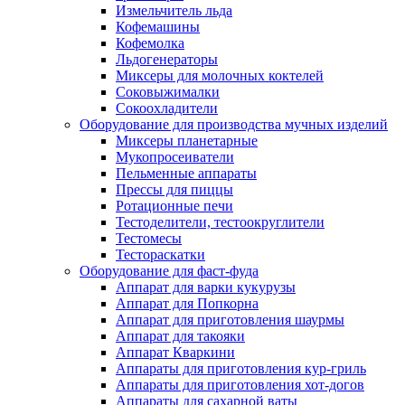
Измельчитель льда
Кофемашины
Кофемолка
Льдогенераторы
Миксеры для молочных коктелей
Соковыжималки
Сокоохладители
Оборудование для производства мучных изделий
Миксеры планетарные
Мукопросеиватели
Пельменные аппараты
Прессы для пиццы
Ротационные печи
Тестоделители, тестоокруглители
Тестомесы
Тестораскатки
Оборудование для фаст-фуда
Аппарат для варки кукурузы
Аппарат для Попкорна
Аппарат для приготовления шаурмы
Аппарат для такояки
Аппарат Кваркини
Аппараты для приготовления кур-гриль
Аппараты для приготовления хот-догов
Аппараты для сахарной ваты