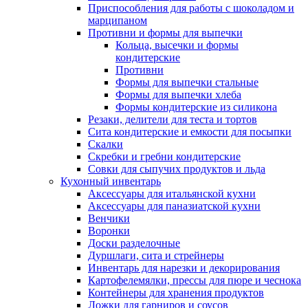
Приспособления для работы с шоколадом и
марципаном
Противни и формы для выпечки
Кольца, высечки и формы
кондитерские
Противни
Формы для выпечки стальные
Формы для выпечки хлеба
Формы кондитерские из силикона
Резаки, делители для теста и тортов
Сита кондитерские и емкости для посыпки
Скалки
Скребки и гребни кондитерские
Совки для сыпучих продуктов и льда
Кухонный инвентарь
Аксессуары для итальянской кухни
Аксессуары для паназиатской кухни
Венчики
Воронки
Доски разделочные
Дуршлаги, сита и стрейнеры
Инвентарь для нарезки и декорирования
Картофелемялки, прессы для пюре и чеснока
Контейнеры для хранения продуктов
Ложки для гарниров и соусов