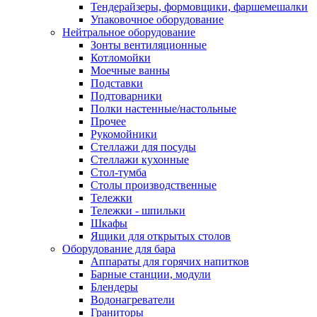
Тендерайзеры, формовщики, фаршемешалки
Упаковочное оборудование
Нейтральное оборудование
Зонты вентиляционные
Котломойки
Моечные ванны
Подставки
Подтоварники
Полки настенные/настольные
Прочее
Рукомойники
Стеллажи для посуды
Стеллажи кухонные
Стол-тумба
Столы производственные
Тележки
Тележки - шпильки
Шкафы
Ящики для открытых столов
Оборудование для бара
Аппараты для горячих напитков
Барные станции, модули
Блендеры
Водонагреватели
Граниторы