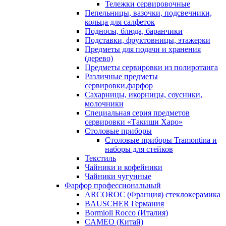
Тележки сервировочные
Пепельницы, вазочки, подсвечники,
кольца для салфеток
Подносы, блюда, баранчики
Подставки, фруктовницы, этажерки
Предметы для подачи и хранения
(дерево)
Предметы сервировки из полиротанга
Различные предметы
сервировки,фарфор
Сахарницы, икорницы, соусники,
молочники
Специальная серия предметов
сервировки «Такиши Харо»
Столовые приборы
Столовые приборы Trаmоntina и
наборы для стейков
Текстиль
Чайники и кофейники
Чайники чугунные
Фарфор профессиональный
ARCOROC (Франция) стеклокерамика
BAUSCHER Германия
Bormioli Rocco (Италия)
CAMEO (Китай)