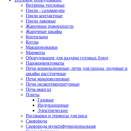
Витрины тепловые
Грили - саламандра
Грили контактные
Грили лавовые
Жарочные поверхности
Жарочные шкафы
Коптильни
Котлы
Макароноварки
Мармиты
Оборудование для раздачи готовых блюд
Пароконвектоматы
Печи конвекционные, печи для пиццы, подовые и
шкафы расстоечные
Печи микроволновые
Печи низкотемпературные
Печь-мангал
Плиты
Газовые
Индукционные
Электрические
Рисоварки и термосы для риса
Сковорода
Сковорода мультифункциональная