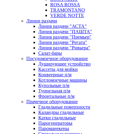
ROSA ROSSA
TRAMONTANO
VERDE NOTTE
Линии раздачи
Линия раздачи "АСТА"
Линия раздачи "ПАШТА"
Линия раздачи "Премьер"
Линия раздачи "Регата"
Линия раздачи "Ривьера"
Салат-бары
Посудомоечное оборудование
Душирующее устройство
Кассеты для мойки
Конвеерные п/м
Котломоечные машины
Купольные п/м
Туннельная п/м
Фронтальные п/м
Прачечное оборудование
Гладильные поверхности
Каландры гладильные
Катки гладильные
Парогенераторы
Пароманекены
Стиральные машины