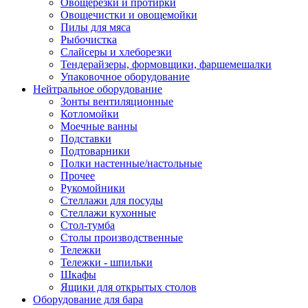
Овощерезки и протирки
Овощечистки и овощемойки
Пилы для мяса
Рыбочистка
Слайсеры и хлеборезки
Тендерайзеры, формовщики, фаршемешалки
Упаковочное оборудование
Нейтральное оборудование
Зонты вентиляционные
Котломойки
Моечные ванны
Подставки
Подтоварники
Полки настенные/настольные
Прочее
Рукомойники
Стеллажи для посуды
Стеллажи кухонные
Стол-тумба
Столы производственные
Тележки
Тележки - шпильки
Шкафы
Ящики для открытых столов
Оборудование для бара