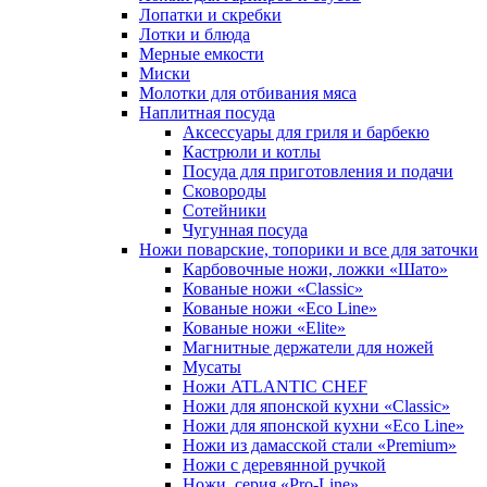
Лопатки и скребки
Лотки и блюда
Мерные емкости
Миски
Молотки для отбивания мяса
Наплитная посуда
Аксессуары для гриля и барбекю
Кастрюли и котлы
Посуда для приготовления и подачи
Сковороды
Сотейники
Чугунная посуда
Ножи поварские, топорики и все для заточки
Карбовочные ножи, ложки «Шато»
Кованые ножи «Classic»
Кованые ножи «Eco Line»
Кованые ножи «Elite»
Магнитные держатели для ножей
Мусаты
Ножи ATLANTIC CHEF
Ножи для японской кухни «Classic»
Ножи для японской кухни «Eco Line»
Ножи из дамасской стали «Premium»
Ножи с деревянной ручкой
Ножи, серия «Pro-Line»