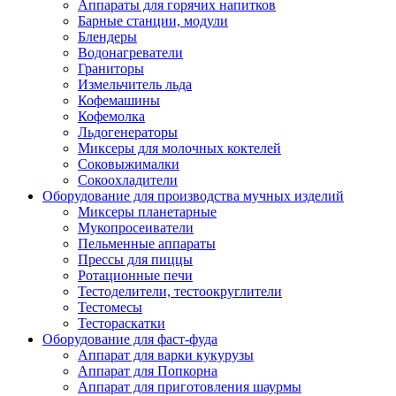
Аппараты для горячих напитков
Барные станции, модули
Блендеры
Водонагреватели
Граниторы
Измельчитель льда
Кофемашины
Кофемолка
Льдогенераторы
Миксеры для молочных коктелей
Соковыжималки
Сокоохладители
Оборудование для производства мучных изделий
Миксеры планетарные
Мукопросеиватели
Пельменные аппараты
Прессы для пиццы
Ротационные печи
Тестоделители, тестоокруглители
Тестомесы
Тестораскатки
Оборудование для фаст-фуда
Аппарат для варки кукурузы
Аппарат для Попкорна
Аппарат для приготовления шаурмы