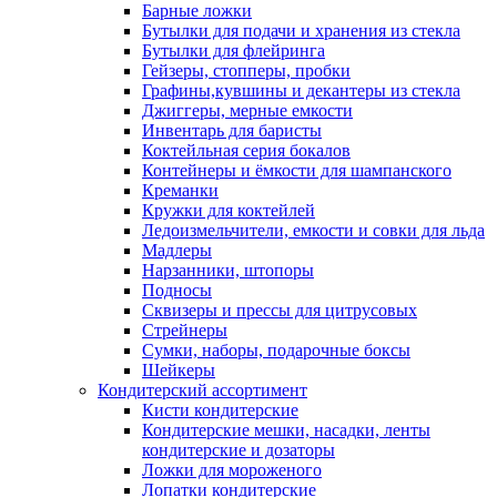
Барные ложки
Бутылки для подачи и хранения из стекла
Бутылки для флейринга
Гейзеры, стопперы, пробки
Графины,кувшины и декантеры из стекла
Джиггеры, мерные емкости
Инвентарь для баристы
Коктейльная серия бокалов
Контейнеры и ёмкости для шампанского
Креманки
Кружки для коктейлей
Ледоизмельчители, емкости и совки для льда
Мадлеры
Нарзанники, штопоры
Подносы
Сквизеры и прессы для цитрусовых
Стрейнеры
Сумки, наборы, подарочные боксы
Шейкеры
Кондитерский ассортимент
Кисти кондитерские
Кондитерские мешки, насадки, ленты
кондитерские и дозаторы
Ложки для мороженого
Лопатки кондитерские