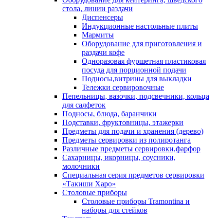
стола, линии раздачи
Диспенсеры
Индукционные настольные плиты
Мармиты
Оборудование для приготовления и
раздачи кофе
Одноразовая фуршетная пластиковая
посуда для порционной подачи
Подносы,витрины для выкладки
Тележки сервировочные
Пепельницы, вазочки, подсвечники, кольца
для салфеток
Подносы, блюда, баранчики
Подставки, фруктовницы, этажерки
Предметы для подачи и хранения (дерево)
Предметы сервировки из полиротанга
Различные предметы сервировки,фарфор
Сахарницы, икорницы, соусники,
молочники
Специальная серия предметов сервировки
«Такиши Харо»
Столовые приборы
Столовые приборы Trаmоntina и
наборы для стейков