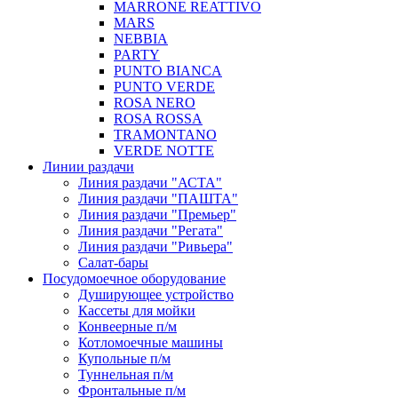
MARRONE REATTIVO
MARS
NEBBIA
PARTY
PUNTO BIANCA
PUNTO VERDE
ROSA NERO
ROSA ROSSA
TRAMONTANO
VERDE NOTTE
Линии раздачи
Линия раздачи "АСТА"
Линия раздачи "ПАШТА"
Линия раздачи "Премьер"
Линия раздачи "Регата"
Линия раздачи "Ривьера"
Салат-бары
Посудомоечное оборудование
Душирующее устройство
Кассеты для мойки
Конвеерные п/м
Котломоечные машины
Купольные п/м
Туннельная п/м
Фронтальные п/м