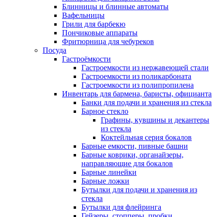
Блинницы и блинные автоматы
Вафельницы
Грили для барбекю
Пончиковые аппараты
Фритюрница для чебуреков
Посуда
Гастроёмкости
Гастроемкости из нержавеющей стали
Гастроемкости из поликарбоната
Гастроемкости из полипропилена
Инвентарь для бармена, баристы, официанта
Банки для подачи и хранения из стекла
Барное стекло
Графины, кувшины и декантеры
из стекла
Коктейльная серия бокалов
Барные емкости, пивные башни
Барные коврики, органайзеры,
направляющие для бокалов
Барные линейки
Барные ложки
Бутылки для подачи и хранения из
стекла
Бутылки для флейринга
Гейзеры, стопперы, пробки