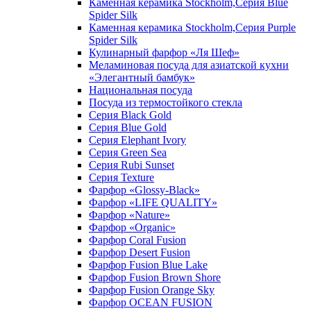
Каменная керамика Stockholm,Серия Blue
Spider Silk
Каменная керамика Stockholm,Серия Purple
Spider Silk
Кулинарный фарфор «Ля Шеф»
Меламиновая посуда для азиатской кухни
«Элегантный бамбук»
Национальная посуда
Посуда из термостойкого стекла
Серия Black Gold
Серия Blue Gold
Серия Elephant Ivory
Серия Green Sea
Серия Rubi Sunset
Серия Texture
Фарфор «Glossy-Black»
Фарфор «LIFE QUALITY»
Фарфор «Nature»
Фарфор «Organic»
Фарфор Coral Fusion
Фарфор Desert Fusion
Фарфор Fusion Blue Lake
Фарфор Fusion Brown Shore
Фарфор Fusion Orange Sky
Фарфор OCEAN FUSION