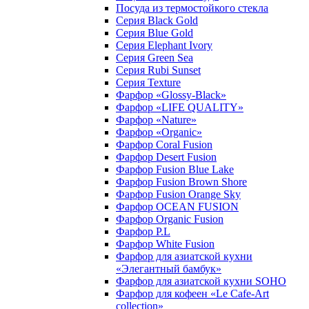
Посуда из термостойкого стекла
Серия Black Gold
Серия Blue Gold
Серия Elephant Ivory
Серия Green Sea
Серия Rubi Sunset
Серия Texture
Фарфор «Glossy-Black»
Фарфор «LIFE QUALITY»
Фарфор «Nature»
Фарфор «Organic»
Фарфор Coral Fusion
Фарфор Desert Fusion
Фарфор Fusion Blue Lake
Фарфор Fusion Brown Shore
Фарфор Fusion Orange Sky
Фарфор OCEAN FUSION
Фарфор Organic Fusion
Фарфор P.L
Фарфор White Fusion
Фарфор для азиатской кухни
«Элегантный бамбук»
Фарфор для азиатской кухни SOHO
Фарфор для кофеен «Le Cafe-Art
collection»