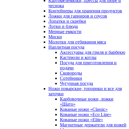
Картофелемялки, прессы для пюре и
чеснока
Контейнеры для хранения продуктов
Ложки для гарниров и соусов
Лопатки и скребки
Лотки и блюда
Мерные емкости
Миски
Молотки для отбивания мяса
Наплитная посуда
Аксессуары для гриля и барбекю
Кастрюли и котлы
Посуда для приготовления и
подачи
Сковороды
Сотейники
Чугунная посуда
Ножи поварские, топорики и все для
заточки
Карбовочные ножи, ложки
«Шато»
Кованые ножи «Classic»
Кованые ножи «Eco Line»
Кованые ножи «Elite»
Магнитные держатели для ножей