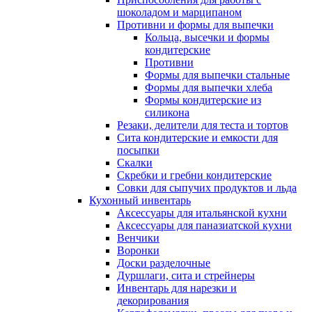
шоколадом и марципаном
Противни и формы для выпечки
Кольца, высечки и формы
кондитерские
Противни
Формы для выпечки стальные
Формы для выпечки хлеба
Формы кондитерские из
силикона
Резаки, делители для теста и тортов
Сита кондитерские и емкости для
посыпки
Скалки
Скребки и гребни кондитерские
Совки для сыпучих продуктов и льда
Кухонный инвентарь
Аксессуары для итальянской кухни
Аксессуары для паназиатской кухни
Венчики
Воронки
Доски разделочные
Дуршлаги, сита и стрейнеры
Инвентарь для нарезки и
декорирования