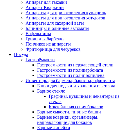
Аппарат для такояки
Аппарат Кваркини
Аппараты для приготовления кур-гриль
Аппараты для приготовления хот-догов
Аппараты для сахарной ваты
Блинницы и блинные автоматы
Вафельницы
Грили для барбекю
Пончиковые аппараты
Фритюрница для чебуреков
Посуда
Гастроёмкости
Гастроемкости из нержавеющей стали
Гастроемкости из поликарбоната
Гастроемкости из полипропилена
Инвентарь для бармена, баристы, официанта
Банки для подачи и хранения из стекла
Барное стекло
Графины, кувшины и декантеры из
стекла
Коктейльная серия бокалов
Барные емкости, пивные башни
Барные коврики, органайзеры,
направляющие для бокалов
Барные линейки