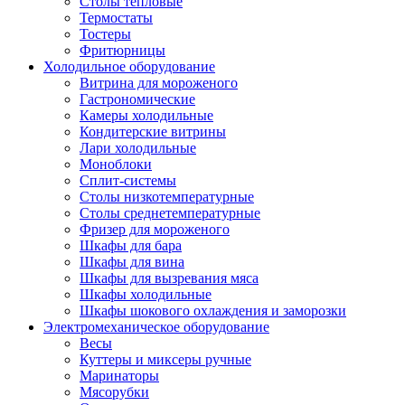
Столы тепловые
Термостаты
Тостеры
Фритюрницы
Холодильное оборудование
Витрина для мороженого
Гастрономические
Камеры холодильные
Кондитерские витрины
Лари холодильные
Моноблоки
Сплит-системы
Столы низкотемпературные
Столы среднетемпературные
Фризер для мороженого
Шкафы для бара
Шкафы для вина
Шкафы для вызревания мяса
Шкафы холодильные
Шкафы шокового охлаждения и заморозки
Электромеханическое оборудование
Весы
Куттеры и миксеры ручные
Маринаторы
Мясорубки