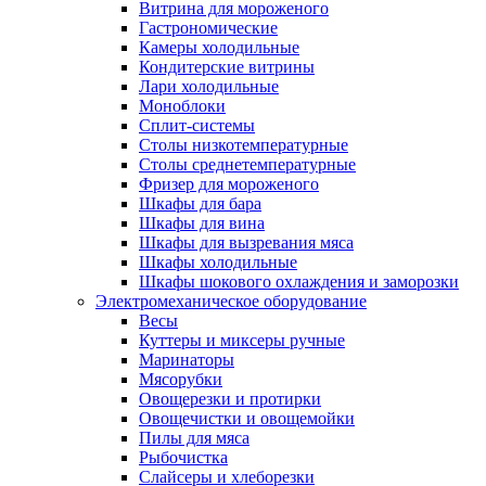
Витрина для мороженого
Гастрономические
Камеры холодильные
Кондитерские витрины
Лари холодильные
Моноблоки
Сплит-системы
Столы низкотемпературные
Столы среднетемпературные
Фризер для мороженого
Шкафы для бара
Шкафы для вина
Шкафы для вызревания мяса
Шкафы холодильные
Шкафы шокового охлаждения и заморозки
Электромеханическое оборудование
Весы
Куттеры и миксеры ручные
Маринаторы
Мясорубки
Овощерезки и протирки
Овощечистки и овощемойки
Пилы для мяса
Рыбочистка
Слайсеры и хлеборезки