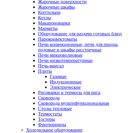
Жарочные поверхности
Жарочные шкафы
Коптильни
Котлы
Макароноварки
Мармиты
Оборудование для раздачи готовых блюд
Пароконвектоматы
Печи конвекционные, печи для пиццы,
подовые и шкафы расстоечные
Печи микроволновые
Печи низкотемпературные
Печь-мангал
Плиты
Газовые
Индукционные
Электрические
Рисоварки и термосы для риса
Сковорода
Сковорода мультифункциональная
Столы тепловые
Термостаты
Тостеры
Фритюрницы
Холодильное оборудование