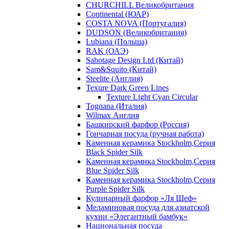
CHURCHILL Великобритания
Continental (ЮАР)
COSTA NOVA (Португалия)
DUDSON (Великобритания)
Lubiana (Польша)
RAK (ОАЭ)
Sabotage Design Ltd (Китай)
Sam&Squito (Китай)
Steelite (Англия)
Texure Dark Green Lines
Texture Light Cyan Circular
Tognana (Италия)
Wilmax Англия
Башкирский фарфор (Россия)
Гончарная посуда (ручная работа)
Каменная керамика Stockholm,Серия
Black Spider Silk
Каменная керамика Stockholm,Серия
Blue Spider Silk
Каменная керамика Stockholm,Серия
Purple Spider Silk
Кулинарный фарфор «Ля Шеф»
Меламиновая посуда для азиатской
кухни «Элегантный бамбук»
Национальная посуда