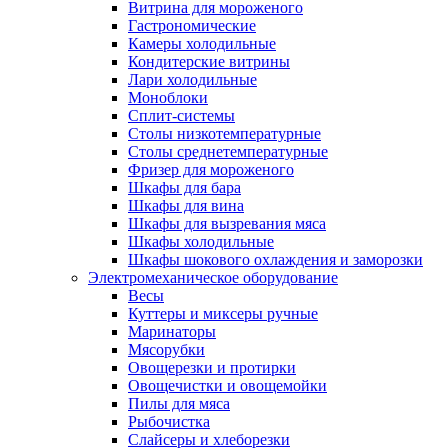
Витрина для мороженого
Гастрономические
Камеры холодильные
Кондитерские витрины
Лари холодильные
Моноблоки
Сплит-системы
Столы низкотемпературные
Столы среднетемпературные
Фризер для мороженого
Шкафы для бара
Шкафы для вина
Шкафы для вызревания мяса
Шкафы холодильные
Шкафы шокового охлаждения и заморозки
Электромеханическое оборудование
Весы
Куттеры и миксеры ручные
Маринаторы
Мясорубки
Овощерезки и протирки
Овощечистки и овощемойки
Пилы для мяса
Рыбочистка
Слайсеры и хлеборезки