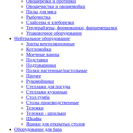
Овощерезки и протирки
Овощечистки и овощемойки
Пилы для мяса
Рыбочистка
Слайсеры и хлеборезки
Тендерайзеры, формовщики, фаршемешалки
Упаковочное оборудование
Нейтральное оборудование
Зонты вентиляционные
Котломойки
Моечные ванны
Подставки
Подтоварники
Полки настенные/настольные
Прочее
Рукомойники
Стеллажи для посуды
Стеллажи кухонные
Стол-тумба
Столы производственные
Тележки
Тележки - шпильки
Шкафы
Ящики для открытых столов
Оборудование для бара