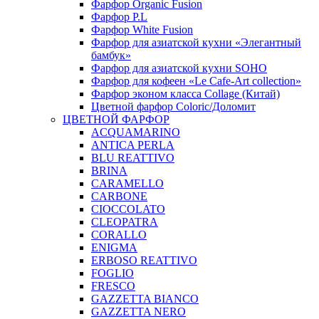
Фарфор Organic Fusion
Фарфор P.L
Фарфор White Fusion
Фарфор для азиатской кухни «Элегантный
бамбук»
Фарфор для азиатской кухни SOHO
Фарфор для кофеен «Le Cafe-Art collection»
Фарфор эконом класса Collage (Китай)
Цветной фарфор Coloric/Доломит
ЦВЕТНОЙ ФАРФОР
ACQUAMARINO
ANTICA PERLA
BLU REATTIVO
BRINA
CARAMELLO
CARBONE
CIOCCOLATO
CLEOPATRA
CORALLO
ENIGMA
ERBOSO REATTIVO
FOGLIO
FRESCO
GAZZETTA BIANCO
GAZZETTA NERO