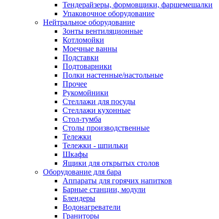
Тендерайзеры, формовщики, фаршемешалки
Упаковочное оборудование
Нейтральное оборудование
Зонты вентиляционные
Котломойки
Моечные ванны
Подставки
Подтоварники
Полки настенные/настольные
Прочее
Рукомойники
Стеллажи для посуды
Стеллажи кухонные
Стол-тумба
Столы производственные
Тележки
Тележки - шпильки
Шкафы
Ящики для открытых столов
Оборудование для бара
Аппараты для горячих напитков
Барные станции, модули
Блендеры
Водонагреватели
Граниторы