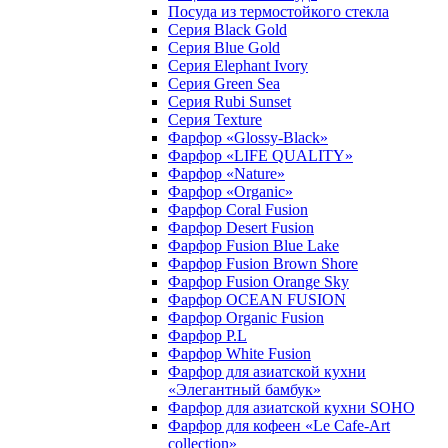
Посуда из термостойкого стекла
Серия Black Gold
Серия Blue Gold
Серия Elephant Ivory
Серия Green Sea
Серия Rubi Sunset
Серия Texture
Фарфор «Glossy-Black»
Фарфор «LIFE QUALITY»
Фарфор «Nature»
Фарфор «Organic»
Фарфор Coral Fusion
Фарфор Desert Fusion
Фарфор Fusion Blue Lake
Фарфор Fusion Brown Shore
Фарфор Fusion Orange Sky
Фарфор OCEAN FUSION
Фарфор Organic Fusion
Фарфор P.L
Фарфор White Fusion
Фарфор для азиатской кухни
«Элегантный бамбук»
Фарфор для азиатской кухни SOHO
Фарфор для кофеен «Le Cafe-Art
collection»