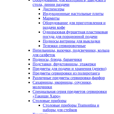
стола, линии раздачи
Диспенсеры
Индукционные настольные плиты
Мармиты
Оборудование для приготовления и
раздачи кофе
Одноразовая фуршетная пластиковая
посуда для порционной подачи
Подносы,витрины для выкладки
Тележки сервировочные
Пепельницы, вазочки, подсвечники, кольца
для салфеток
Подносы, блюда, баранчики
Подставки, фруктовницы, этажерки
Предметы для подачи и хранения (дерево)
Предметы сервировки из полиротанга
Различные предметы сервировки,фарфор
Сахарницы, икорницы, соусники,
молочники
Специальная серия предметов сервировки
«Такиши Харо»
Столовые приборы
Столовые приборы Trаmоntina и
наборы для стейков