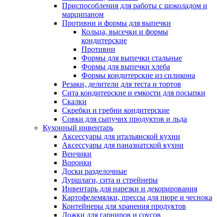
Приспособления для работы с шоколадом и
марципаном
Противни и формы для выпечки
Кольца, высечки и формы
кондитерские
Противни
Формы для выпечки стальные
Формы для выпечки хлеба
Формы кондитерские из силикона
Резаки, делители для теста и тортов
Сита кондитерские и емкости для посыпки
Скалки
Скребки и гребни кондитерские
Совки для сыпучих продуктов и льда
Кухонный инвентарь
Аксессуары для итальянской кухни
Аксессуары для паназиатской кухни
Венчики
Воронки
Доски разделочные
Дуршлаги, сита и стрейнеры
Инвентарь для нарезки и декорирования
Картофелемялки, прессы для пюре и чеснока
Контейнеры для хранения продуктов
Ложки для гарниров и соусов