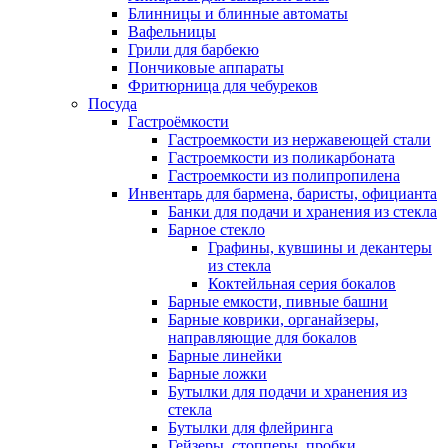
Блинницы и блинные автоматы
Вафельницы
Грили для барбекю
Пончиковые аппараты
Фритюрница для чебуреков
Посуда
Гастроёмкости
Гастроемкости из нержавеющей стали
Гастроемкости из поликарбоната
Гастроемкости из полипропилена
Инвентарь для бармена, баристы, официанта
Банки для подачи и хранения из стекла
Барное стекло
Графины, кувшины и декантеры
из стекла
Коктейльная серия бокалов
Барные емкости, пивные башни
Барные коврики, органайзеры,
направляющие для бокалов
Барные линейки
Барные ложки
Бутылки для подачи и хранения из
стекла
Бутылки для флейринга
Гейзеры, стопперы, пробки