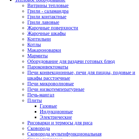
Витрины тепловые
Грили - саламандра
Грили контактные
Грили лавовые
Жарочные поверхности
Жарочные шкафы
Коптильни
Котлы
Макароноварки
Мармиты
Оборудование для раздачи готовых блюд
Пароконвектоматы
Печи конвекционные, печи для пиццы, подовые и
шкафы расстоечные
Печи микроволновые
Печи низкотемпературные
Печь-мангал
Плиты
Газовые
Индукционные
Электрические
Рисоварки и термосы для риса
Сковорода
Сковорода мультифункциональная