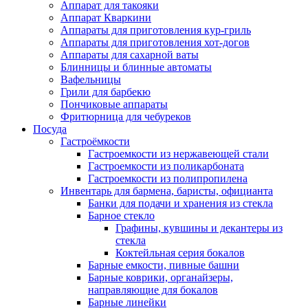
Аппарат для такояки
Аппарат Кваркини
Аппараты для приготовления кур-гриль
Аппараты для приготовления хот-догов
Аппараты для сахарной ваты
Блинницы и блинные автоматы
Вафельницы
Грили для барбекю
Пончиковые аппараты
Фритюрница для чебуреков
Посуда
Гастроёмкости
Гастроемкости из нержавеющей стали
Гастроемкости из поликарбоната
Гастроемкости из полипропилена
Инвентарь для бармена, баристы, официанта
Банки для подачи и хранения из стекла
Барное стекло
Графины, кувшины и декантеры из
стекла
Коктейльная серия бокалов
Барные емкости, пивные башни
Барные коврики, органайзеры,
направляющие для бокалов
Барные линейки