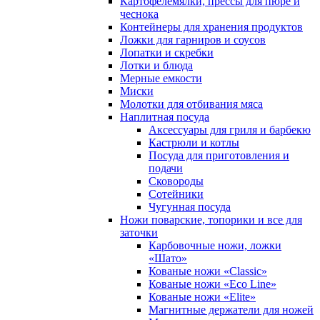
Картофелемялки, прессы для пюре и
чеснока
Контейнеры для хранения продуктов
Ложки для гарниров и соусов
Лопатки и скребки
Лотки и блюда
Мерные емкости
Миски
Молотки для отбивания мяса
Наплитная посуда
Аксессуары для гриля и барбекю
Кастрюли и котлы
Посуда для приготовления и
подачи
Сковороды
Сотейники
Чугунная посуда
Ножи поварские, топорики и все для
заточки
Карбовочные ножи, ложки
«Шато»
Кованые ножи «Classic»
Кованые ножи «Eco Line»
Кованые ножи «Elite»
Магнитные держатели для ножей