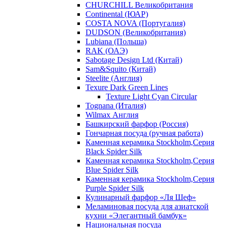
CHURCHILL Великобритания
Continental (ЮАР)
COSTA NOVA (Португалия)
DUDSON (Великобритания)
Lubiana (Польша)
RAK (ОАЭ)
Sabotage Design Ltd (Китай)
Sam&Squito (Китай)
Steelite (Англия)
Texure Dark Green Lines
Texture Light Cyan Circular
Tognana (Италия)
Wilmax Англия
Башкирский фарфор (Россия)
Гончарная посуда (ручная работа)
Каменная керамика Stockholm,Серия
Black Spider Silk
Каменная керамика Stockholm,Серия
Blue Spider Silk
Каменная керамика Stockholm,Серия
Purple Spider Silk
Кулинарный фарфор «Ля Шеф»
Меламиновая посуда для азиатской
кухни «Элегантный бамбук»
Национальная посуда