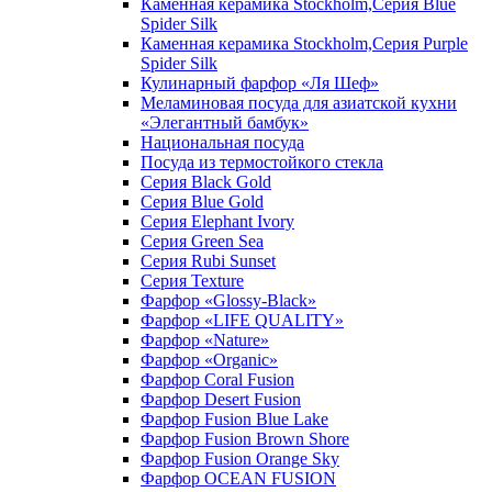
Каменная керамика Stockholm,Серия Blue
Spider Silk
Каменная керамика Stockholm,Серия Purple
Spider Silk
Кулинарный фарфор «Ля Шеф»
Меламиновая посуда для азиатской кухни
«Элегантный бамбук»
Национальная посуда
Посуда из термостойкого стекла
Серия Black Gold
Серия Blue Gold
Серия Elephant Ivory
Серия Green Sea
Серия Rubi Sunset
Серия Texture
Фарфор «Glossy-Black»
Фарфор «LIFE QUALITY»
Фарфор «Nature»
Фарфор «Organic»
Фарфор Coral Fusion
Фарфор Desert Fusion
Фарфор Fusion Blue Lake
Фарфор Fusion Brown Shore
Фарфор Fusion Orange Sky
Фарфор OCEAN FUSION