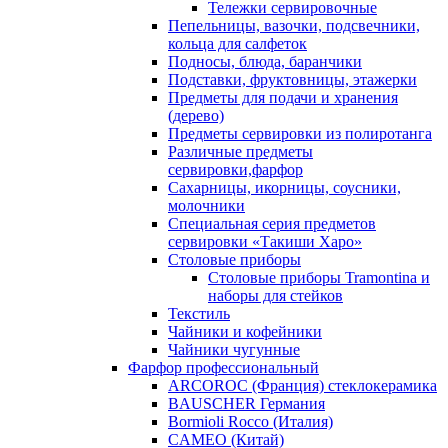
Тележки сервировочные
Пепельницы, вазочки, подсвечники,
кольца для салфеток
Подносы, блюда, баранчики
Подставки, фруктовницы, этажерки
Предметы для подачи и хранения
(дерево)
Предметы сервировки из полиротанга
Различные предметы
сервировки,фарфор
Сахарницы, икорницы, соусники,
молочники
Специальная серия предметов
сервировки «Такиши Харо»
Столовые приборы
Столовые приборы Trаmоntina и
наборы для стейков
Текстиль
Чайники и кофейники
Чайники чугунные
Фарфор профессиональный
ARCOROC (Франция) стеклокерамика
BAUSCHER Германия
Bormioli Rocco (Италия)
CAMEO (Китай)