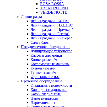
ROSA ROSSA
TRAMONTANO
VERDE NOTTE
Линии раздачи
Линия раздачи "АСТА"
Линия раздачи "ПАШТА"
Линия раздачи "Премьер"
Линия раздачи "Регата"
Линия раздачи "Ривьера"
Салат-бары
Посудомоечное оборудование
Душирующее устройство
Кассеты для мойки
Конвеерные п/м
Котломоечные машины
Купольные п/м
Туннельная п/м
Фронтальные п/м
Прачечное оборудование
Гладильные поверхности
Каландры гладильные
Катки гладильные
Парогенераторы
Пароманекены
Стиральные машины