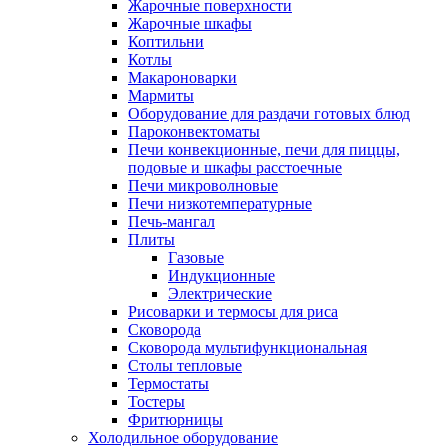
Жарочные поверхности
Жарочные шкафы
Коптильни
Котлы
Макароноварки
Мармиты
Оборудование для раздачи готовых блюд
Пароконвектоматы
Печи конвекционные, печи для пиццы,
подовые и шкафы расстоечные
Печи микроволновые
Печи низкотемпературные
Печь-мангал
Плиты
Газовые
Индукционные
Электрические
Рисоварки и термосы для риса
Сковорода
Сковорода мультифункциональная
Столы тепловые
Термостаты
Тостеры
Фритюрницы
Холодильное оборудование