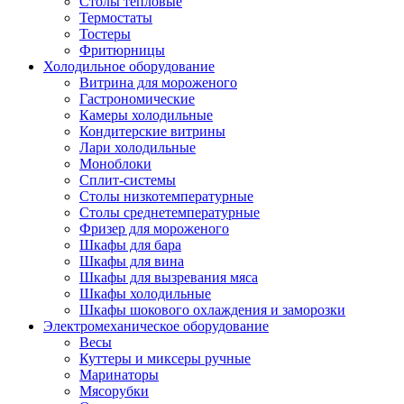
Столы тепловые
Термостаты
Тостеры
Фритюрницы
Холодильное оборудование
Витрина для мороженого
Гастрономические
Камеры холодильные
Кондитерские витрины
Лари холодильные
Моноблоки
Сплит-системы
Столы низкотемпературные
Столы среднетемпературные
Фризер для мороженого
Шкафы для бара
Шкафы для вина
Шкафы для вызревания мяса
Шкафы холодильные
Шкафы шокового охлаждения и заморозки
Электромеханическое оборудование
Весы
Куттеры и миксеры ручные
Маринаторы
Мясорубки