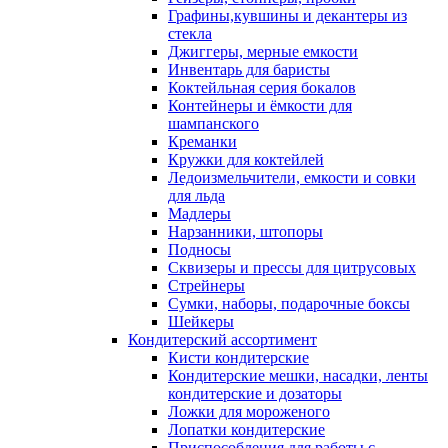
Графины,кувшины и декантеры из
стекла
Джиггеры, мерные емкости
Инвентарь для баристы
Коктейльная серия бокалов
Контейнеры и ёмкости для
шампанского
Креманки
Кружки для коктейлей
Ледоизмельчители, емкости и совки
для льда
Мадлеры
Нарзанники, штопоры
Подносы
Сквизеры и прессы для цитрусовых
Стрейнеры
Сумки, наборы, подарочные боксы
Шейкеры
Кондитерский ассортимент
Кисти кондитерские
Кондитерские мешки, насадки, ленты
кондитерские и дозаторы
Ложки для мороженого
Лопатки кондитерские
Приспособления для работы с