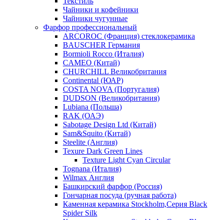
Текстиль
Чайники и кофейники
Чайники чугунные
Фарфор профессиональный
ARCOROC (Франция) стеклокерамика
BAUSCHER Германия
Bormioli Rocco (Италия)
CAMEO (Китай)
CHURCHILL Великобритания
Continental (ЮАР)
COSTA NOVA (Португалия)
DUDSON (Великобритания)
Lubiana (Польша)
RAK (ОАЭ)
Sabotage Design Ltd (Китай)
Sam&Squito (Китай)
Steelite (Англия)
Texure Dark Green Lines
Texture Light Cyan Circular
Tognana (Италия)
Wilmax Англия
Башкирский фарфор (Россия)
Гончарная посуда (ручная работа)
Каменная керамика Stockholm,Серия Black
Spider Silk