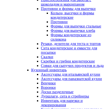
шоколадом и марципаном
Противни и формы для выпечки
Кольца, высечки и формы
кондитерские
Противни
Формы для выпечки стальные
Формы для выпечки хлеба
Формы кондитерские из
силикона
Резаки, делители для теста и тортов
Сита кондитерские и емкости для
посыпки
Скалки
Скребки и гребни кондитерские
Совки для сыпучих продуктов и льда
Кухонный инвентарь
Аксессуары для итальянской кухни
Аксессуары для паназиатской кухни
Венчики
Воронки
Доски разделочные
Дуршлаги, сита и стрейнеры
Инвентарь для нарезки и
декорирования