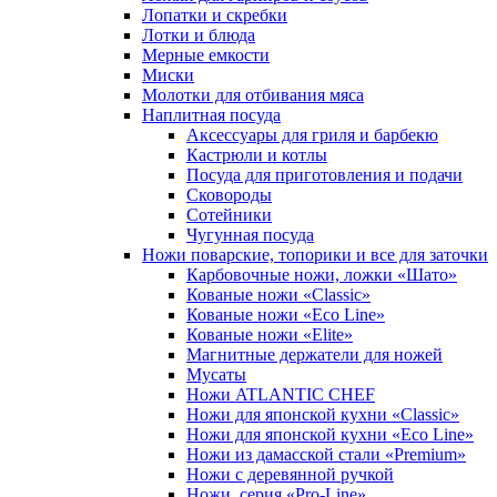
Лопатки и скребки
Лотки и блюда
Мерные емкости
Миски
Молотки для отбивания мяса
Наплитная посуда
Аксессуары для гриля и барбекю
Кастрюли и котлы
Посуда для приготовления и подачи
Сковороды
Сотейники
Чугунная посуда
Ножи поварские, топорики и все для заточки
Карбовочные ножи, ложки «Шато»
Кованые ножи «Classic»
Кованые ножи «Eco Line»
Кованые ножи «Elite»
Магнитные держатели для ножей
Мусаты
Ножи ATLANTIC CHEF
Ножи для японской кухни «Classic»
Ножи для японской кухни «Eco Line»
Ножи из дамасской стали «Premium»
Ножи с деревянной ручкой
Ножи, серия «Pro-Line»