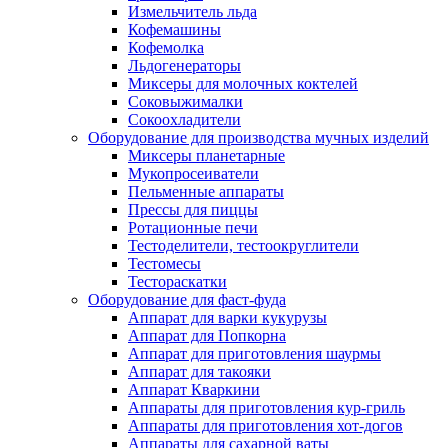
Измельчитель льда
Кофемашины
Кофемолка
Льдогенераторы
Миксеры для молочных коктелей
Соковыжималки
Сокоохладители
Оборудование для производства мучных изделий
Миксеры планетарные
Мукопросеиватели
Пельменные аппараты
Прессы для пиццы
Ротационные печи
Тестоделители, тестоокруглители
Тестомесы
Тестораскатки
Оборудование для фаст-фуда
Аппарат для варки кукурузы
Аппарат для Попкорна
Аппарат для приготовления шаурмы
Аппарат для такояки
Аппарат Кваркини
Аппараты для приготовления кур-гриль
Аппараты для приготовления хот-догов
Аппараты для сахарной ваты