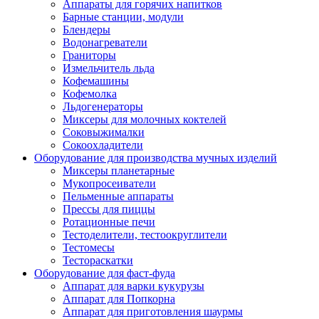
Аппараты для горячих напитков
Барные станции, модули
Блендеры
Водонагреватели
Граниторы
Измельчитель льда
Кофемашины
Кофемолка
Льдогенераторы
Миксеры для молочных коктелей
Соковыжималки
Сокоохладители
Оборудование для производства мучных изделий
Миксеры планетарные
Мукопросеиватели
Пельменные аппараты
Прессы для пиццы
Ротационные печи
Тестоделители, тестоокруглители
Тестомесы
Тестораскатки
Оборудование для фаст-фуда
Аппарат для варки кукурузы
Аппарат для Попкорна
Аппарат для приготовления шаурмы