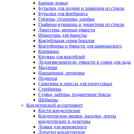
Барные ложки
Бутылки для подачи и хранения из стекла
Бутылки для флейринга
Гейзеры, стопперы, пробки
Графины,кувшины и декантеры из стекла
Джиггеры, мерные емкости
Инвентарь для баристы
Коктейльная серия бокалов
Контейнеры и ёмкости для шампанского
Креманки
Кружки для коктейлей
Ледоизмельчители, емкости и совки для льда
Мадлеры
Нарзанники, штопоры
Подносы
Сквизеры и прессы для цитрусовых
Стрейнеры
Сумки, наборы, подарочные боксы
Шейкеры
Кондитерский ассортимент
Кисти кондитерские
Кондитерские мешки, насадки, ленты
кондитерские и дозаторы
Ложки для мороженого
Лопатки кондитерские