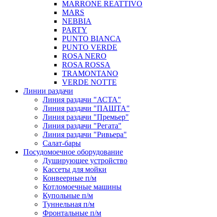
MARRONE REATTIVO
MARS
NEBBIA
PARTY
PUNTO BIANCA
PUNTO VERDE
ROSA NERO
ROSA ROSSA
TRAMONTANO
VERDE NOTTE
Линии раздачи
Линия раздачи "АСТА"
Линия раздачи "ПАШТА"
Линия раздачи "Премьер"
Линия раздачи "Регата"
Линия раздачи "Ривьера"
Салат-бары
Посудомоечное оборудование
Душирующее устройство
Кассеты для мойки
Конвеерные п/м
Котломоечные машины
Купольные п/м
Туннельная п/м
Фронтальные п/м