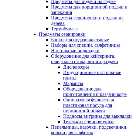
Предметы для подачи на садже
Предметы для порционной подачи и
запекания
Предметы сервировки и подачи из
дерева
Термобумага
Предметы сервировки
Банки для подачи жестяные
Наборы для специй, салфетницы
Настольные подкладки
Оборудование для кейтеринга,
шведского стола, линии раздачи
Диспенсеры
Индукционные настольные
плиты
Мармиты
Оборудование для
приготовления и раздачи кофе
Одноразовая фуршетная
пластиковая посуда для
порционной подачи
Подносы,витрины для выкладки
Тележки сервировочные
Пепельницы, вазочки, подсвечники,
кольца для салфеток