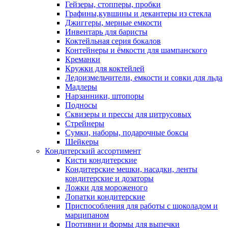
Гейзеры, стопперы, пробки
Графины,кувшины и декантеры из стекла
Джиггеры, мерные емкости
Инвентарь для баристы
Коктейльная серия бокалов
Контейнеры и ёмкости для шампанского
Креманки
Кружки для коктейлей
Ледоизмельчители, емкости и совки для льда
Мадлеры
Нарзанники, штопоры
Подносы
Сквизеры и прессы для цитрусовых
Стрейнеры
Сумки, наборы, подарочные боксы
Шейкеры
Кондитерский ассортимент
Кисти кондитерские
Кондитерские мешки, насадки, ленты
кондитерские и дозаторы
Ложки для мороженого
Лопатки кондитерские
Приспособления для работы с шоколадом и
марципаном
Противни и формы для выпечки