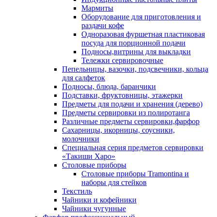
Мармиты
Оборудование для приготовления и
раздачи кофе
Одноразовая фуршетная пластиковая
посуда для порционной подачи
Подносы,витрины для выкладки
Тележки сервировочные
Пепельницы, вазочки, подсвечники, кольца
для салфеток
Подносы, блюда, баранчики
Подставки, фруктовницы, этажерки
Предметы для подачи и хранения (дерево)
Предметы сервировки из полиротанга
Различные предметы сервировки,фарфор
Сахарницы, икорницы, соусники,
молочники
Специальная серия предметов сервировки
«Такиши Харо»
Столовые приборы
Столовые приборы Trаmоntina и
наборы для стейков
Текстиль
Чайники и кофейники
Чайники чугунные