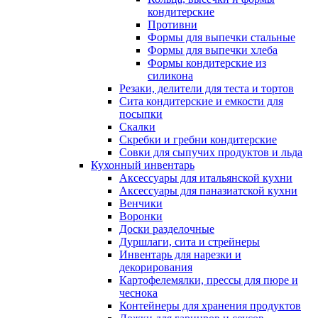
кондитерские
Противни
Формы для выпечки стальные
Формы для выпечки хлеба
Формы кондитерские из
силикона
Резаки, делители для теста и тортов
Сита кондитерские и емкости для
посыпки
Скалки
Скребки и гребни кондитерские
Совки для сыпучих продуктов и льда
Кухонный инвентарь
Аксессуары для итальянской кухни
Аксессуары для паназиатской кухни
Венчики
Воронки
Доски разделочные
Дуршлаги, сита и стрейнеры
Инвентарь для нарезки и
декорирования
Картофелемялки, прессы для пюре и
чеснока
Контейнеры для хранения продуктов