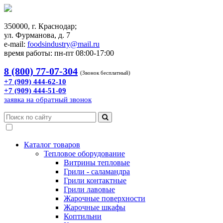
350000, г. Краснодар;
ул. Фурманова, д. 7
e-mail:
foodsindustry@mail.ru
время работы: пн-пт 08:00-17:00
8 (800) 77-07-304
(Звонок бесплатный)
+7 (909) 444-62-10
+7 (909) 444-51-09
заявка на обратный звонок
Каталог товаров
Тепловое оборудование
Витрины тепловые
Грили - саламандра
Грили контактные
Грили лавовые
Жарочные поверхности
Жарочные шкафы
Коптильни