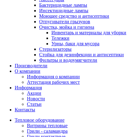
Бактерицидные лампы
Инсектицидные лампы
Моющее средство и антисептики
Отпугиватели грызунов
Очистка, мойка и гигиена
Инвентарь и материалы для уборки
Тележки
Урны, баки для мусора
Стерилизаторы
Стойка для дезинфекции и антисептики
Фильтры и водоумягчители
Производители
О компании
Информация о компании
Аттестация рабочих мест
Информация
Акции
Новости
Статьи
Контакты
Тепловое оборудование
Витрины тепловые
Грили - саламандра
Грили контактные