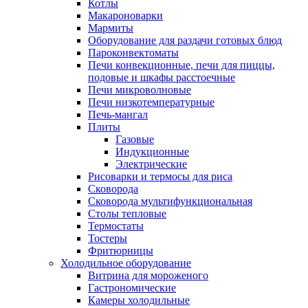
Котлы
Макароноварки
Мармиты
Оборудование для раздачи готовых блюд
Пароконвектоматы
Печи конвекционные, печи для пиццы,
подовые и шкафы расстоечные
Печи микроволновые
Печи низкотемпературные
Печь-мангал
Плиты
Газовые
Индукционные
Электрические
Рисоварки и термосы для риса
Сковорода
Сковорода мультифункциональная
Столы тепловые
Термостаты
Тостеры
Фритюрницы
Холодильное оборудование
Витрина для мороженого
Гастрономические
Камеры холодильные