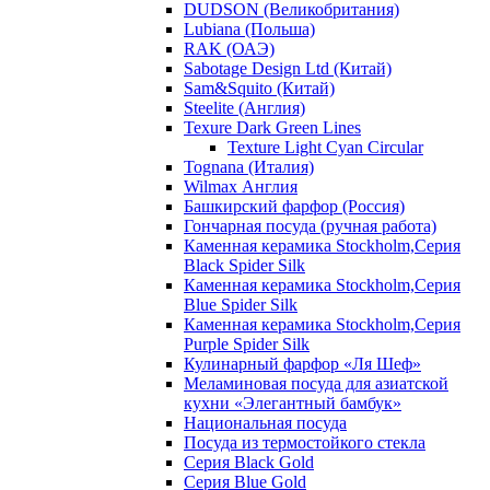
DUDSON (Великобритания)
Lubiana (Польша)
RAK (ОАЭ)
Sabotage Design Ltd (Китай)
Sam&Squito (Китай)
Steelite (Англия)
Texure Dark Green Lines
Texture Light Cyan Circular
Tognana (Италия)
Wilmax Англия
Башкирский фарфор (Россия)
Гончарная посуда (ручная работа)
Каменная керамика Stockholm,Серия
Black Spider Silk
Каменная керамика Stockholm,Серия
Blue Spider Silk
Каменная керамика Stockholm,Серия
Purple Spider Silk
Кулинарный фарфор «Ля Шеф»
Меламиновая посуда для азиатской
кухни «Элегантный бамбук»
Национальная посуда
Посуда из термостойкого стекла
Серия Black Gold
Серия Blue Gold