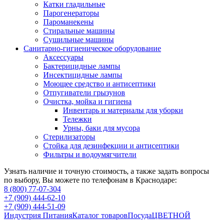
Катки гладильные
Парогенераторы
Пароманекены
Стиральные машины
Сушильные машины
Санитарно-гигиеническое оборудование
Аксессуары
Бактерицидные лампы
Инсектицидные лампы
Моющее средство и антисептики
Отпугиватели грызунов
Очистка, мойка и гигиена
Инвентарь и материалы для уборки
Тележки
Урны, баки для мусора
Стерилизаторы
Стойка для дезинфекции и антисептики
Фильтры и водоумягчители
Узнать наличие и точную стоимость, а также задать вопросы
по выбору, Вы можете по телефонам в Краснодаре:
8 (800) 77-07-304
+7 (909) 444-62-10
+7 (909) 444-51-09
Индустрия Питания
Каталог товаров
Посуда
ЦВЕТНОЙ