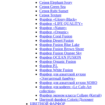
Серия Elephant Ivory
Серия Green Sea
Серия Rubi Sunset
Серия Texture
Фарфор «Glossy-Black»
Фарфор «LIFE QUALITY»
Фарфор «Nature»
Фарфор «Organic»
Фарфор Coral Fusion
Фарфор Desert Fusion
Фарфор Fusion Blue Lake
Фарфор Fusion Brown Shore
Фарфор Fusion Orange Sky
Фарфор OCEAN FUSION
Фарфор Organic Fusion
Фарфор P.L
Фарфор White Fusion
Фарфор для азиатской кухни
«Элегантный бамбук»
Фарфор для азиатской кухни SOHO
Фарфор для кофеен «Le Cafe-Art
collection»
Фарфор эконом класса Collage (Китай)
Цветной фарфор Coloric/Доломит
ЦВЕТНОЙ ФАРФОР