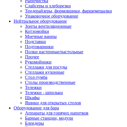
Рыбочистка
Слайсеры и хлеборезки
Тендерайзеры, формовщики, фаршемешалки
Упаковочное оборудование
Нейтральное оборудование
Зонты вентиляционные
Котломойки
Моечные ванны
Подставки
Подтоварники
Полки настенные/настольные
Прочее
Рукомойники
Стеллажи для посуды
Стеллажи кухонные
Стол-тумба
Столы производственные
Тележки
Тележки - шпильки
Шкафы
Ящики для открытых столов
Оборудование для бара
Аппараты для горячих напитков
Барные станции, модули
Блендеры