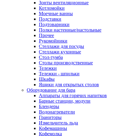
Зонты вентиляционные
Котломойки
Моечные ванны
Подставки
Подтоварники
Полки настенные/настольные
Прочее
Рукомойники
Стеллажи для посуды
Стеллажи кухонные
Стол-тумба
Столы производственные
Тележки
Тележки - шпильки
Шкафы
Ящики для открытых столов
Оборудование для бара
Аппараты для горячих напитков
Барные станции, модули
Блендеры
Водонагреватели
Граниторы
Измельчитель льда
Кофемашины
Кофемолка