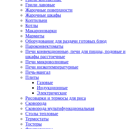
Грили лавовые
Жарочные поверхности
Жарочные шкафы
Коптильни
Котлы
Макароноварки
Мармиты
Оборудование для раздачи готовых блюд
Пароконвектоматы
Печи конвекционные, печи для пиццы, подовые и
шкафы расстоечные
Печи микроволновые
Печи низкотемпературные
Печь-мангал
Плиты
Газовые
Индукционные
Электрические
Рисоварки и термосы для риса
Сковорода
Сковорода мультифункциональная
Столы тепловые
Термостаты
Тостеры