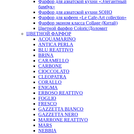
Фарфор для азиатской кухни «Элегантный
бамбук»
Фарфор для азиатской кухни SOHO
Фарфор для кофеен «Le Cafe-Art collection»
Фарфор эконом класса Collage (Китай)
Цветной фарфор Coloric/Доломит
ЦВЕТНОЙ ФАРФОР
ACQUAMARINO
ANTICA PERLA
BLU REATTIVO
BRINA
CARAMELLO
CARBONE
CIOCCOLATO
CLEOPATRA
CORALLO
ENIGMA
ERBOSO REATTIVO
FOGLIO
FRESCO
GAZZETTA BIANCO
GAZZETTA NERO
MARRONE REATTIVO
MARS
NEBBIA