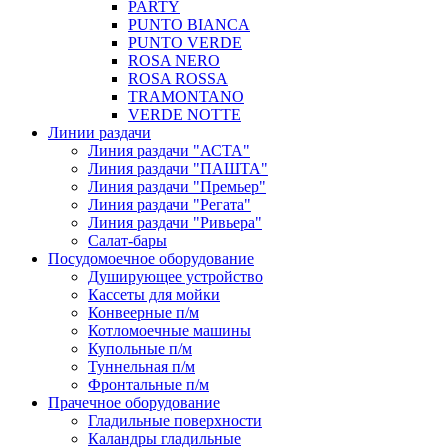
PARTY
PUNTO BIANCA
PUNTO VERDE
ROSA NERO
ROSA ROSSA
TRAMONTANO
VERDE NOTTE
Линии раздачи
Линия раздачи "АСТА"
Линия раздачи "ПАШТА"
Линия раздачи "Премьер"
Линия раздачи "Регата"
Линия раздачи "Ривьера"
Салат-бары
Посудомоечное оборудование
Душирующее устройство
Кассеты для мойки
Конвеерные п/м
Котломоечные машины
Купольные п/м
Туннельная п/м
Фронтальные п/м
Прачечное оборудование
Гладильные поверхности
Каландры гладильные