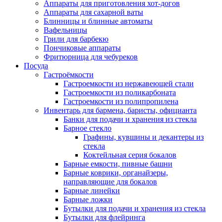
Аппараты для приготовления хот-догов
Аппараты для сахарной ваты
Блинницы и блинные автоматы
Вафельницы
Грили для барбекю
Пончиковые аппараты
Фритюрница для чебуреков
Посуда
Гастроёмкости
Гастроемкости из нержавеющей стали
Гастроемкости из поликарбоната
Гастроемкости из полипропилена
Инвентарь для бармена, баристы, официанта
Банки для подачи и хранения из стекла
Барное стекло
Графины, кувшины и декантеры из
стекла
Коктейльная серия бокалов
Барные емкости, пивные башни
Барные коврики, органайзеры,
направляющие для бокалов
Барные линейки
Барные ложки
Бутылки для подачи и хранения из стекла
Бутылки для флейринга