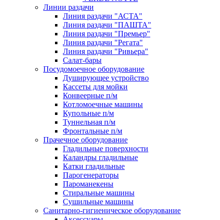
Линии раздачи
Линия раздачи "АСТА"
Линия раздачи "ПАШТА"
Линия раздачи "Премьер"
Линия раздачи "Регата"
Линия раздачи "Ривьера"
Салат-бары
Посудомоечное оборудование
Душирующее устройство
Кассеты для мойки
Конвеерные п/м
Котломоечные машины
Купольные п/м
Туннельная п/м
Фронтальные п/м
Прачечное оборудование
Гладильные поверхности
Каландры гладильные
Катки гладильные
Парогенераторы
Пароманекены
Стиральные машины
Сушильные машины
Санитарно-гигиеническое оборудование
Аксессуары