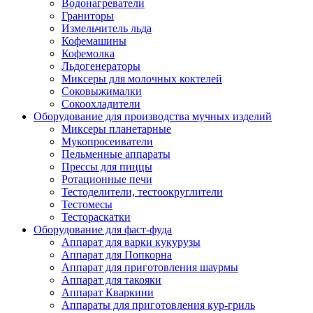
Водонагреватели
Граниторы
Измельчитель льда
Кофемашины
Кофемолка
Льдогенераторы
Миксеры для молочных коктелей
Соковыжималки
Сокоохладители
Оборудование для производства мучных изделий
Миксеры планетарные
Мукопросеиватели
Пельменные аппараты
Прессы для пиццы
Ротационные печи
Тестоделители, тестоокруглители
Тестомесы
Тестораскатки
Оборудование для фаст-фуда
Аппарат для варки кукурузы
Аппарат для Попкорна
Аппарат для приготовления шаурмы
Аппарат для такояки
Аппарат Кваркини
Аппараты для приготовления кур-гриль