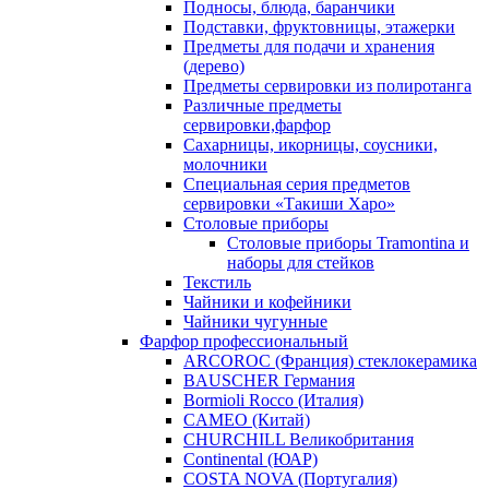
Подносы, блюда, баранчики
Подставки, фруктовницы, этажерки
Предметы для подачи и хранения
(дерево)
Предметы сервировки из полиротанга
Различные предметы
сервировки,фарфор
Сахарницы, икорницы, соусники,
молочники
Специальная серия предметов
сервировки «Такиши Харо»
Столовые приборы
Столовые приборы Trаmоntina и
наборы для стейков
Текстиль
Чайники и кофейники
Чайники чугунные
Фарфор профессиональный
ARCOROC (Франция) стеклокерамика
BAUSCHER Германия
Bormioli Rocco (Италия)
CAMEO (Китай)
CHURCHILL Великобритания
Continental (ЮАР)
COSTA NOVA (Португалия)