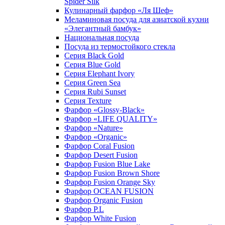
Spider Silk
Кулинарный фарфор «Ля Шеф»
Меламиновая посуда для азиатской кухни
«Элегантный бамбук»
Национальная посуда
Посуда из термостойкого стекла
Серия Black Gold
Серия Blue Gold
Серия Elephant Ivory
Серия Green Sea
Серия Rubi Sunset
Серия Texture
Фарфор «Glossy-Black»
Фарфор «LIFE QUALITY»
Фарфор «Nature»
Фарфор «Organic»
Фарфор Coral Fusion
Фарфор Desert Fusion
Фарфор Fusion Blue Lake
Фарфор Fusion Brown Shore
Фарфор Fusion Orange Sky
Фарфор OCEAN FUSION
Фарфор Organic Fusion
Фарфор P.L
Фарфор White Fusion