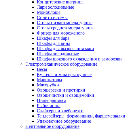
Кондитерские витрины
Лари холодильные
Моноблоки
Сплит-системы
Столы низкотемпературные
Столы среднетемпературные
Фризер для мороженого
Шкафы для бара
Шкафы для вина
Шкафы для вызревания мяса
Шкафы холодильные
Шкафы шокового охлаждения и заморозки
Электромеханическое оборудование
Весы
Куттеры и миксеры ручные
Маринаторы
Мясорубки
Овощерезки и протирки
Овощечистки и овощемойки
Пилы для мяса
Рыбочистка
Слайсеры и хлеборезки
Тендерайзеры, формовщики, фаршемешалки
Упаковочное оборудование
Нейтральное оборудование