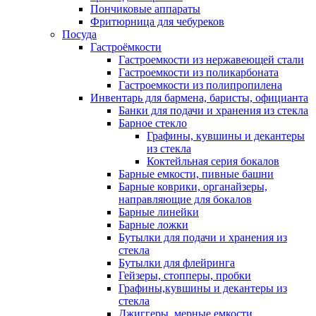
Пончиковые аппараты
Фритюрница для чебуреков
Посуда
Гастроёмкости
Гастроемкости из нержавеющей стали
Гастроемкости из поликарбоната
Гастроемкости из полипропилена
Инвентарь для бармена, баристы, официанта
Банки для подачи и хранения из стекла
Барное стекло
Графины, кувшины и декантеры
из стекла
Коктейльная серия бокалов
Барные емкости, пивные башни
Барные коврики, органайзеры,
направляющие для бокалов
Барные линейки
Барные ложки
Бутылки для подачи и хранения из
стекла
Бутылки для флейринга
Гейзеры, стопперы, пробки
Графины,кувшины и декантеры из
стекла
Джиггеры, мерные емкости