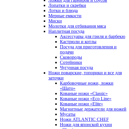
Ложки для гарниров и соусов
Лопатки и скребки
Лотки и блюда
Мерные емкости
Миски
Молотки для отбивания мяса
Наплитная посуда
Аксессуары для гриля и барбекю
Кастрюли и котлы
Посуда для приготовления и
подачи
Сковороды
Сотейники
Чугунная посуда
Ножи поварские, топорики и все для
заточки
Карбовочные ножи, ложки
«Шато»
Кованые ножи «Classic»
Кованые ножи «Eco Line»
Кованые ножи «Elite»
Магнитные держатели для ножей
Мусаты
Ножи ATLANTIC CHEF
Ножи для японской кухни