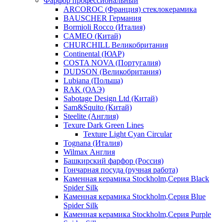
Фарфор профессиональный
ARCOROC (Франция) стеклокерамика
BAUSCHER Германия
Bormioli Rocco (Италия)
CAMEO (Китай)
CHURCHILL Великобритания
Continental (ЮАР)
COSTA NOVA (Португалия)
DUDSON (Великобритания)
Lubiana (Польша)
RAK (ОАЭ)
Sabotage Design Ltd (Китай)
Sam&Squito (Китай)
Steelite (Англия)
Texure Dark Green Lines
Texture Light Cyan Circular
Tognana (Италия)
Wilmax Англия
Башкирский фарфор (Россия)
Гончарная посуда (ручная работа)
Каменная керамика Stockholm,Серия Black
Spider Silk
Каменная керамика Stockholm,Серия Blue
Spider Silk
Каменная керамика Stockholm,Серия Purple