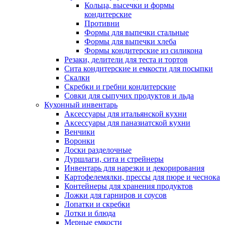
Кольца, высечки и формы
кондитерские
Противни
Формы для выпечки стальные
Формы для выпечки хлеба
Формы кондитерские из силикона
Резаки, делители для теста и тортов
Сита кондитерские и емкости для посыпки
Скалки
Скребки и гребни кондитерские
Совки для сыпучих продуктов и льда
Кухонный инвентарь
Аксессуары для итальянской кухни
Аксессуары для паназиатской кухни
Венчики
Воронки
Доски разделочные
Дуршлаги, сита и стрейнеры
Инвентарь для нарезки и декорирования
Картофелемялки, прессы для пюре и чеснока
Контейнеры для хранения продуктов
Ложки для гарниров и соусов
Лопатки и скребки
Лотки и блюда
Мерные емкости