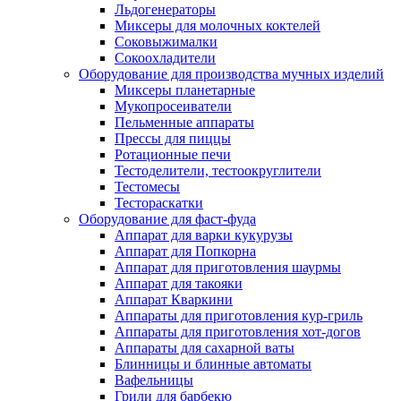
Льдогенераторы
Миксеры для молочных коктелей
Соковыжималки
Сокоохладители
Оборудование для производства мучных изделий
Миксеры планетарные
Мукопросеиватели
Пельменные аппараты
Прессы для пиццы
Ротационные печи
Тестоделители, тестоокруглители
Тестомесы
Тестораскатки
Оборудование для фаст-фуда
Аппарат для варки кукурузы
Аппарат для Попкорна
Аппарат для приготовления шаурмы
Аппарат для такояки
Аппарат Кваркини
Аппараты для приготовления кур-гриль
Аппараты для приготовления хот-догов
Аппараты для сахарной ваты
Блинницы и блинные автоматы
Вафельницы
Грили для барбекю