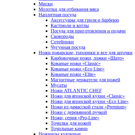
Миски
Молотки для отбивания мяса
Наплитная посуда
Аксессуары для гриля и барбекю
Кастрюли и котлы
Посуда для приготовления и подачи
Сковороды
Сотейники
Чугунная посуда
Ножи поварские, топорики и все для заточки
Карбовочные ножи, ложки «Шато»
Кованые ножи «Classic»
Кованые ножи «Eco Line»
Кованые ножи «Elite»
Магнитные держатели для ножей
Мусаты
Ножи ATLANTIC CHEF
Ножи для японской кухни «Classic»
Ножи для японской кухни «Eco Line»
Ножи из дамасской стали «Premium»
Ножи с деревянной ручкой
Ножи, серия «Pro-Line»
Точилки для ножей
Точильные камни
Ножницы кухонные