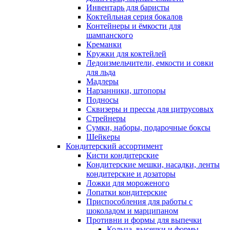
Инвентарь для баристы
Коктейльная серия бокалов
Контейнеры и ёмкости для
шампанского
Креманки
Кружки для коктейлей
Ледоизмельчители, емкости и совки
для льда
Мадлеры
Нарзанники, штопоры
Подносы
Сквизеры и прессы для цитрусовых
Стрейнеры
Сумки, наборы, подарочные боксы
Шейкеры
Кондитерский ассортимент
Кисти кондитерские
Кондитерские мешки, насадки, ленты
кондитерские и дозаторы
Ложки для мороженого
Лопатки кондитерские
Приспособления для работы с
шоколадом и марципаном
Противни и формы для выпечки
Кольца, высечки и формы