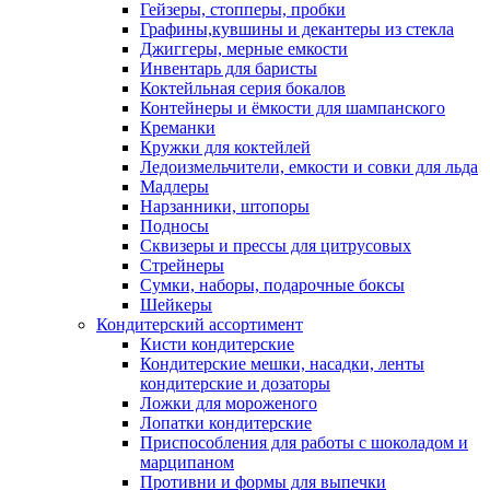
Гейзеры, стопперы, пробки
Графины,кувшины и декантеры из стекла
Джиггеры, мерные емкости
Инвентарь для баристы
Коктейльная серия бокалов
Контейнеры и ёмкости для шампанского
Креманки
Кружки для коктейлей
Ледоизмельчители, емкости и совки для льда
Мадлеры
Нарзанники, штопоры
Подносы
Сквизеры и прессы для цитрусовых
Стрейнеры
Сумки, наборы, подарочные боксы
Шейкеры
Кондитерский ассортимент
Кисти кондитерские
Кондитерские мешки, насадки, ленты
кондитерские и дозаторы
Ложки для мороженого
Лопатки кондитерские
Приспособления для работы с шоколадом и
марципаном
Противни и формы для выпечки