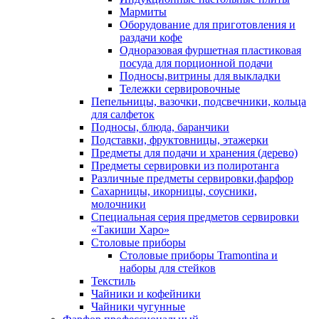
Мармиты
Оборудование для приготовления и
раздачи кофе
Одноразовая фуршетная пластиковая
посуда для порционной подачи
Подносы,витрины для выкладки
Тележки сервировочные
Пепельницы, вазочки, подсвечники, кольца
для салфеток
Подносы, блюда, баранчики
Подставки, фруктовницы, этажерки
Предметы для подачи и хранения (дерево)
Предметы сервировки из полиротанга
Различные предметы сервировки,фарфор
Сахарницы, икорницы, соусники,
молочники
Специальная серия предметов сервировки
«Такиши Харо»
Столовые приборы
Столовые приборы Trаmоntina и
наборы для стейков
Текстиль
Чайники и кофейники
Чайники чугунные