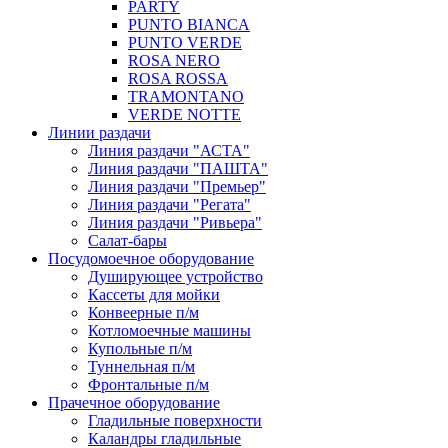
PARTY
PUNTO BIANCA
PUNTO VERDE
ROSA NERO
ROSA ROSSA
TRAMONTANO
VERDE NOTTE
Линии раздачи
Линия раздачи "АСТА"
Линия раздачи "ПАШТА"
Линия раздачи "Премьер"
Линия раздачи "Регата"
Линия раздачи "Ривьера"
Салат-бары
Посудомоечное оборудование
Душирующее устройство
Кассеты для мойки
Конвеерные п/м
Котломоечные машины
Купольные п/м
Туннельная п/м
Фронтальные п/м
Прачечное оборудование
Гладильные поверхности
Каландры гладильные