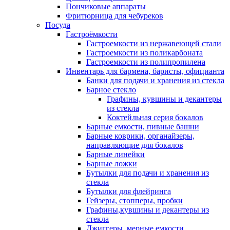
Пончиковые аппараты
Фритюрница для чебуреков
Посуда
Гастроёмкости
Гастроемкости из нержавеющей стали
Гастроемкости из поликарбоната
Гастроемкости из полипропилена
Инвентарь для бармена, баристы, официанта
Банки для подачи и хранения из стекла
Барное стекло
Графины, кувшины и декантеры
из стекла
Коктейльная серия бокалов
Барные емкости, пивные башни
Барные коврики, органайзеры,
направляющие для бокалов
Барные линейки
Барные ложки
Бутылки для подачи и хранения из
стекла
Бутылки для флейринга
Гейзеры, стопперы, пробки
Графины,кувшины и декантеры из
стекла
Джиггеры, мерные емкости