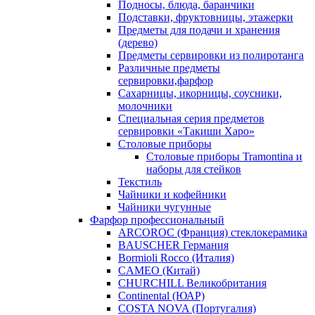
Подносы, блюда, баранчики
Подставки, фруктовницы, этажерки
Предметы для подачи и хранения
(дерево)
Предметы сервировки из полиротанга
Различные предметы
сервировки,фарфор
Сахарницы, икорницы, соусники,
молочники
Специальная серия предметов
сервировки «Такиши Харо»
Столовые приборы
Столовые приборы Trаmоntina и
наборы для стейков
Текстиль
Чайники и кофейники
Чайники чугунные
Фарфор профессиональный
ARCOROC (Франция) стеклокерамика
BAUSCHER Германия
Bormioli Rocco (Италия)
CAMEO (Китай)
CHURCHILL Великобритания
Continental (ЮАР)
COSTA NOVA (Португалия)