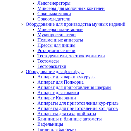
Льдогенераторы
Миксеры для молочных коктелей
Соковыжималки
Сокоохладители
Оборудование для производства мучных изделий
Миксеры планетарные
Мукопросеиватели
Пельменные аппараты
Прессы для пиццы
Ротационные печи
Тестоделители, тестоокруглители
Тестомесы
Тестораскатки
Оборудование для фаст-фуда
Аппарат для варки кукурузы
Аппарат для Попкорна
Аппарат для приготовления шаурмы
Аппарат для такояки
Аппарат Кваркини
Аппараты для приготовления кур-гриль
Аппараты для приготовления хот-догов
Аппараты для сахарной ваты
Блинницы и блинные автоматы
Вафельницы
Грили для барбекю