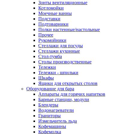
Зонты вентиляционные
Котломойки
Моечные ванны
Подставки
Подтоварники
Полки настенные/настольные
Прочее
Рукомойники
Стеллажи для посуды
Стеллажи кухонные
Стол-тумба
Столы производственные
Тележки
Тележки - шпильки
Шкафы
Ящики для открытых столов
Оборудование для бара
Аппараты для горячих напитков
Барные станции, модули
Блендеры
Водонагреватели
Граниторы
Измельчитель льда
Кофемашины
Кофемолка