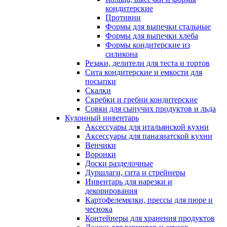
кондитерские
Противни
Формы для выпечки стальные
Формы для выпечки хлеба
Формы кондитерские из
силикона
Резаки, делители для теста и тортов
Сита кондитерские и емкости для
посыпки
Скалки
Скребки и гребни кондитерские
Совки для сыпучих продуктов и льда
Кухонный инвентарь
Аксессуары для итальянской кухни
Аксессуары для паназиатской кухни
Венчики
Воронки
Доски разделочные
Дуршлаги, сита и стрейнеры
Инвентарь для нарезки и
декорирования
Картофелемялки, прессы для пюре и
чеснока
Контейнеры для хранения продуктов