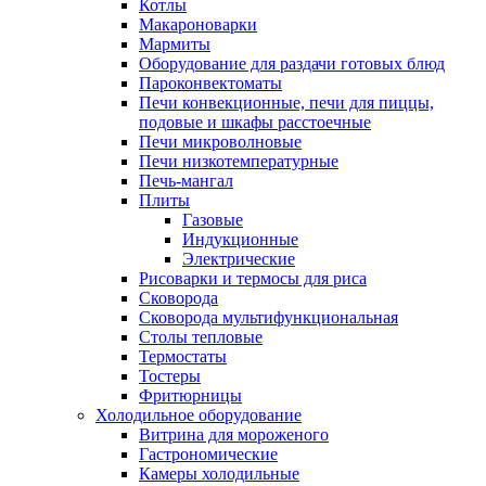
Котлы
Макароноварки
Мармиты
Оборудование для раздачи готовых блюд
Пароконвектоматы
Печи конвекционные, печи для пиццы,
подовые и шкафы расстоечные
Печи микроволновые
Печи низкотемпературные
Печь-мангал
Плиты
Газовые
Индукционные
Электрические
Рисоварки и термосы для риса
Сковорода
Сковорода мультифункциональная
Столы тепловые
Термостаты
Тостеры
Фритюрницы
Холодильное оборудование
Витрина для мороженого
Гастрономические
Камеры холодильные