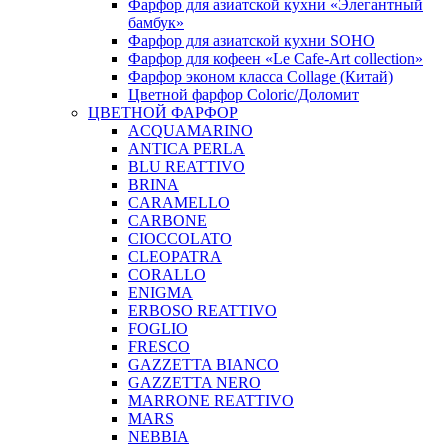
Фарфор для азиатской кухни «Элегантный
бамбук»
Фарфор для азиатской кухни SOHO
Фарфор для кофеен «Le Cafe-Art collection»
Фарфор эконом класса Collage (Китай)
Цветной фарфор Coloric/Доломит
ЦВЕТНОЙ ФАРФОР
ACQUAMARINO
ANTICA PERLA
BLU REATTIVO
BRINA
CARAMELLO
CARBONE
CIOCCOLATO
CLEOPATRA
CORALLO
ENIGMA
ERBOSO REATTIVO
FOGLIO
FRESCO
GAZZETTA BIANCO
GAZZETTA NERO
MARRONE REATTIVO
MARS
NEBBIA