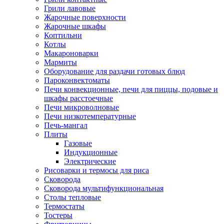
Грили лавовые
Жарочные поверхности
Жарочные шкафы
Коптильни
Котлы
Макароноварки
Мармиты
Оборудование для раздачи готовых блюд
Пароконвектоматы
Печи конвекционные, печи для пиццы, подовые и
шкафы расстоечные
Печи микроволновые
Печи низкотемпературные
Печь-мангал
Плиты
Газовые
Индукционные
Электрические
Рисоварки и термосы для риса
Сковорода
Сковорода мультифункциональная
Столы тепловые
Термостаты
Тостеры