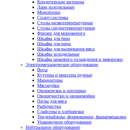
Кондитерские витрины
Лари холодильные
Моноблоки
Сплит-системы
Столы низкотемпературные
Столы среднетемпературные
Фризер для мороженого
Шкафы для бара
Шкафы для вина
Шкафы для вызревания мяса
Шкафы холодильные
Шкафы шокового охлаждения и заморозки
Электромеханическое оборудование
Весы
Куттеры и миксеры ручные
Маринаторы
Мясорубки
Овощерезки и протирки
Овощечистки и овощемойки
Пилы для мяса
Рыбочистка
Слайсеры и хлеборезки
Тендерайзеры, формовщики, фаршемешалки
Упаковочное оборудование
Нейтральное оборудование