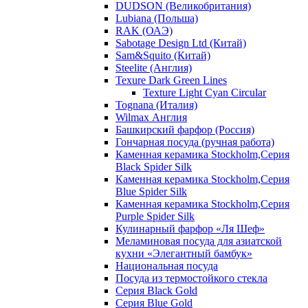
DUDSON (Великобритания)
Lubiana (Польша)
RAK (ОАЭ)
Sabotage Design Ltd (Китай)
Sam&Squito (Китай)
Steelite (Англия)
Texure Dark Green Lines
Texture Light Cyan Circular
Tognana (Италия)
Wilmax Англия
Башкирский фарфор (Россия)
Гончарная посуда (ручная работа)
Каменная керамика Stockholm,Серия
Black Spider Silk
Каменная керамика Stockholm,Серия
Blue Spider Silk
Каменная керамика Stockholm,Серия
Purple Spider Silk
Кулинарный фарфор «Ля Шеф»
Меламиновая посуда для азиатской
кухни «Элегантный бамбук»
Национальная посуда
Посуда из термостойкого стекла
Серия Black Gold
Серия Blue Gold