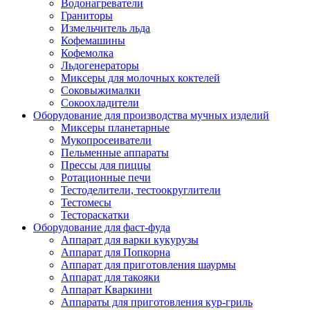
Водонагреватели
Граниторы
Измельчитель льда
Кофемашины
Кофемолка
Льдогенераторы
Миксеры для молочных коктелей
Соковыжималки
Сокоохладители
Оборудование для производства мучных изделий
Миксеры планетарные
Мукопросеиватели
Пельменные аппараты
Прессы для пиццы
Ротационные печи
Тестоделители, тестоокруглители
Тестомесы
Тестораскатки
Оборудование для фаст-фуда
Аппарат для варки кукурузы
Аппарат для Попкорна
Аппарат для приготовления шаурмы
Аппарат для такояки
Аппарат Кваркини
Аппараты для приготовления кур-гриль