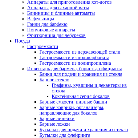
Аппараты для приготовления хот-догов
Аппараты для сахарной ваты
Блинницы и блинные автоматы
Вафельницы
Грили для барбекю
Пончиковые аппараты
Фритюрница для чебуреков
Посуда
Гастроёмкости
Гастроемкости из нержавеющей стали
Гастроемкости из поликарбоната
Гастроемкости из полипропилена
Инвентарь для бармена, баристы, официанта
Банки для подачи и хранения из стекла
Барное стекло
Графины, кувшины и декантеры из
стекла
Коктейльная серия бокалов
Барные емкости, пивные башни
Барные коврики, органайзеры,
направляющие для бокалов
Барные линейки
Барные ложки
Бутылки для подачи и хранения из стекла
Бутылки для флейринга