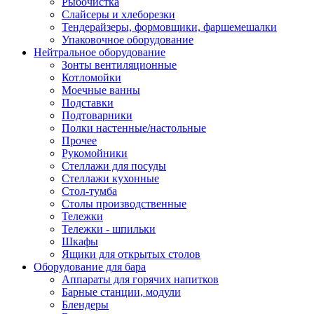
Рыбочистка
Слайсеры и хлеборезки
Тендерайзеры, формовщики, фаршемешалки
Упаковочное оборудование
Нейтральное оборудование
Зонты вентиляционные
Котломойки
Моечные ванны
Подставки
Подтоварники
Полки настенные/настольные
Прочее
Рукомойники
Стеллажи для посуды
Стеллажи кухонные
Стол-тумба
Столы производственные
Тележки
Тележки - шпильки
Шкафы
Ящики для открытых столов
Оборудование для бара
Аппараты для горячих напитков
Барные станции, модули
Блендеры