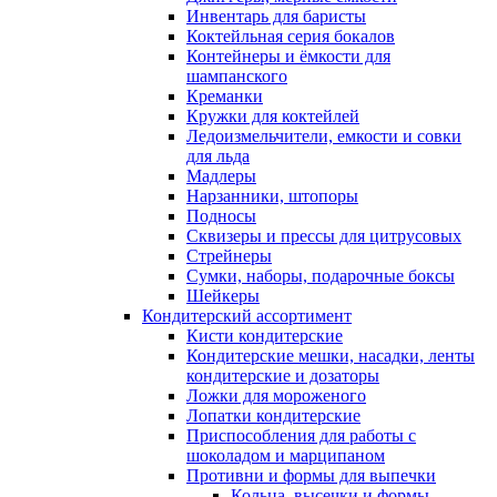
Инвентарь для баристы
Коктейльная серия бокалов
Контейнеры и ёмкости для
шампанского
Креманки
Кружки для коктейлей
Ледоизмельчители, емкости и совки
для льда
Мадлеры
Нарзанники, штопоры
Подносы
Сквизеры и прессы для цитрусовых
Стрейнеры
Сумки, наборы, подарочные боксы
Шейкеры
Кондитерский ассортимент
Кисти кондитерские
Кондитерские мешки, насадки, ленты
кондитерские и дозаторы
Ложки для мороженого
Лопатки кондитерские
Приспособления для работы с
шоколадом и марципаном
Противни и формы для выпечки
Кольца, высечки и формы