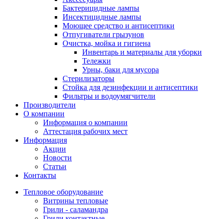
Бактерицидные лампы
Инсектицидные лампы
Моющее средство и антисептики
Отпугиватели грызунов
Очистка, мойка и гигиена
Инвентарь и материалы для уборки
Тележки
Урны, баки для мусора
Стерилизаторы
Стойка для дезинфекции и антисептики
Фильтры и водоумягчители
Производители
О компании
Информация о компании
Аттестация рабочих мест
Информация
Акции
Новости
Статьи
Контакты
Тепловое оборудование
Витрины тепловые
Грили - саламандра
Грили контактные