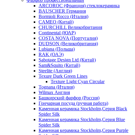
Фарфор профессиональный
ARCOROC (Франция) стеклокерамика
BAUSCHER Германия
Bormioli Rocco (Италия)
CAMEO (Китай)
CHURCHILL Великобритания
Continental (ЮАР)
COSTA NOVA (Португалия)
DUDSON (Великобритания)
Lubiana (Польша)
RAK (ОАЭ)
Sabotage Design Ltd (Китай)
Sam&Squito (Китай)
Steelite (Англия)
Texure Dark Green Lines
Texture Light Cyan Circular
Tognana (Италия)
Wilmax Англия
Башкирский фарфор (Россия)
Гончарная посуда (ручная работа)
Каменная керамика Stockholm,Серия Black
Spider Silk
Каменная керамика Stockholm,Серия Blue
Spider Silk
Каменная керамика Stockholm,Серия Purple