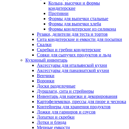
Кольца, высечки и формы
кондитерские
Противни
Формы для выпечки стальные
Формы для выпечки хлеба
Формы кондитерские из силикона
Резаки, делители для теста и тортов
Сита кондитерские и емкости для посыпки
Скалки
Скребки и гребни кондитерские
Совки для сыпучих продуктов и льда
Кухонный инвентарь
Аксессуары для итальянской кухни
Аксессуары для паназиатской кухни
Венчики
Воронки
Доски разделочные
Дуршлаги, сита и стрейнеры
Инвентарь для нарезки и декорирования
Картофелемялки, прессы для пюре и чеснока
Контейнеры для хранения продуктов
Ложки для гарниров и соусов
Лопатки и скребки
Лотки и блюда
Мерные емкости