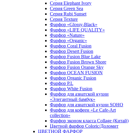
Серия Elephant Ivory
Серия Green Sea
Серия Rubi Sunset
Серия Texture
Фарфор «Glossy-Black»
Фарфор «LIFE QUALITY»
Фарфор «Nature»
Фарфор «Organic»
Фарфор Coral Fusion
Фарфор Desert Fusion
Фарфор Fusion Blue Lake
Фарфор Fusion Brown Shore
Фарфор Fusion Orange Sky
Фарфор OCEAN FUSION
Фарфор Organic Fusion
Фарфор P.L
Фарфор White Fusion
Фарфор для азиатской кухни
«Элегантный бамбук»
Фарфор для азиатской кухни SOHO
Фарфор для кофеен «Le Cafe-Art
collection»
Фарфор эконом класса Collage (Китай)
Цветной фарфор Coloric/Доломит
ЦВЕТНОЙ ФАРФОР