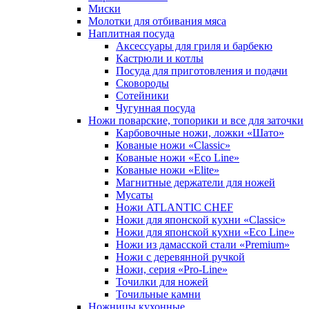
Миски
Молотки для отбивания мяса
Наплитная посуда
Аксессуары для гриля и барбекю
Кастрюли и котлы
Посуда для приготовления и подачи
Сковороды
Сотейники
Чугунная посуда
Ножи поварские, топорики и все для заточки
Карбовочные ножи, ложки «Шато»
Кованые ножи «Classic»
Кованые ножи «Eco Line»
Кованые ножи «Elite»
Магнитные держатели для ножей
Мусаты
Ножи ATLANTIC CHEF
Ножи для японской кухни «Classic»
Ножи для японской кухни «Eco Line»
Ножи из дамасской стали «Premium»
Ножи с деревянной ручкой
Ножи, серия «Pro-Line»
Точилки для ножей
Точильные камни
Ножницы кухонные