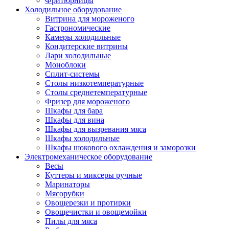
Фритюрницы
Холодильное оборудование
Витрина для мороженого
Гастрономические
Камеры холодильные
Кондитерские витрины
Лари холодильные
Моноблоки
Сплит-системы
Столы низкотемпературные
Столы среднетемпературные
Фризер для мороженого
Шкафы для бара
Шкафы для вина
Шкафы для вызревания мяса
Шкафы холодильные
Шкафы шокового охлаждения и заморозки
Электромеханическое оборудование
Весы
Куттеры и миксеры ручные
Маринаторы
Мясорубки
Овощерезки и протирки
Овощечистки и овощемойки
Пилы для мяса