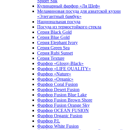
Spider Silk
Кулинарный фарфор «Ля Шеф»
Меламиновая посуда для азиатской кухни
«Элегантный бамбук»
Национальная посуда
Посуда из термостойкого стекла
Серия Black Gold
Серия Blue Gold
Серия Elephant Ivory
Серия Green Sea
Серия Rubi Sunset
Серия Texture
Фарфор «Glossy-Black»
Фарфор «LIFE QUALITY»
Фарфор «Nature»
Фарфор «Organic»
Фарфор Coral Fusion
Фарфор Desert Fusion
Фарфор Fusion Blue Lake
Фарфор Fusion Brown Shore
Фарфор Fusion Orange Sky
Фарфор OCEAN FUSION
Фарфор Organic Fusion
Фарфор P.L
Фарфор White Fusion