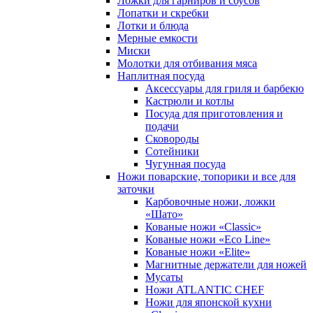
Ложки для гарниров и соусов
Лопатки и скребки
Лотки и блюда
Мерные емкости
Миски
Молотки для отбивания мяса
Наплитная посуда
Аксессуары для гриля и барбекю
Кастрюли и котлы
Посуда для приготовления и
подачи
Сковороды
Сотейники
Чугунная посуда
Ножи поварские, топорики и все для
заточки
Карбовочные ножи, ложки
«Шато»
Кованые ножи «Classic»
Кованые ножи «Eco Line»
Кованые ножи «Elite»
Магнитные держатели для ножей
Мусаты
Ножи ATLANTIC CHEF
Ножи для японской кухни