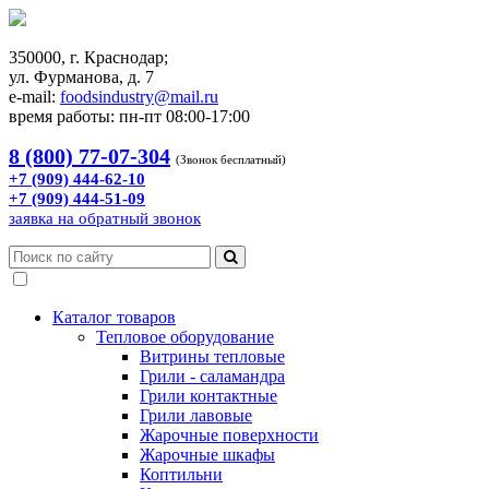
350000, г. Краснодар;
ул. Фурманова, д. 7
e-mail:
foodsindustry@mail.ru
время работы: пн-пт 08:00-17:00
8 (800) 77-07-304
(Звонок бесплатный)
+7 (909) 444-62-10
+7 (909) 444-51-09
заявка на обратный звонок
Каталог товаров
Тепловое оборудование
Витрины тепловые
Грили - саламандра
Грили контактные
Грили лавовые
Жарочные поверхности
Жарочные шкафы
Коптильни