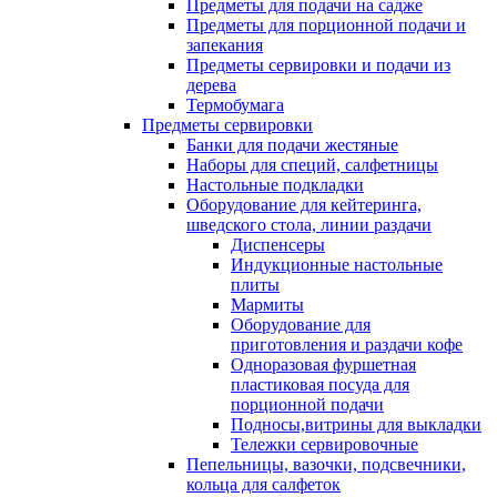
Предметы для подачи на садже
Предметы для порционной подачи и
запекания
Предметы сервировки и подачи из
дерева
Термобумага
Предметы сервировки
Банки для подачи жестяные
Наборы для специй, салфетницы
Настольные подкладки
Оборудование для кейтеринга,
шведского стола, линии раздачи
Диспенсеры
Индукционные настольные
плиты
Мармиты
Оборудование для
приготовления и раздачи кофе
Одноразовая фуршетная
пластиковая посуда для
порционной подачи
Подносы,витрины для выкладки
Тележки сервировочные
Пепельницы, вазочки, подсвечники,
кольца для салфеток