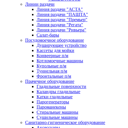
Линии раздачи
Линия раздачи "АСТА"
Линия раздачи "ПАШТА"
Линия раздачи "Премьер"
Линия раздачи "Регата"
Линия раздачи "Ривьера"
Салат-бары
Посудомоечное оборудование
Душирующее устройство
Кассеты для мойки
Конвеерные п/м
Котломоечные машины
Купольные п/м
Туннельная п/м
Фронтальные п/м
Прачечное оборудование
Гладильные поверхности
Каландры гладильные
Катки гладильные
Парогенераторы
Пароманекены
Стиральные машины
Сушильные машины
Санитарно-гигиеническое оборудование
Аксессуары