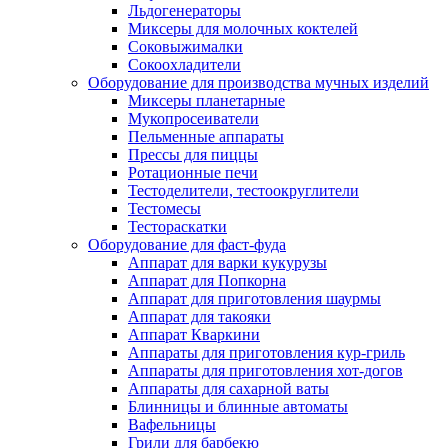
Льдогенераторы
Миксеры для молочных коктелей
Соковыжималки
Сокоохладители
Оборудование для производства мучных изделий
Миксеры планетарные
Мукопросеиватели
Пельменные аппараты
Прессы для пиццы
Ротационные печи
Тестоделители, тестоокруглители
Тестомесы
Тестораскатки
Оборудование для фаст-фуда
Аппарат для варки кукурузы
Аппарат для Попкорна
Аппарат для приготовления шаурмы
Аппарат для такояки
Аппарат Кваркини
Аппараты для приготовления кур-гриль
Аппараты для приготовления хот-догов
Аппараты для сахарной ваты
Блинницы и блинные автоматы
Вафельницы
Грили для барбекю