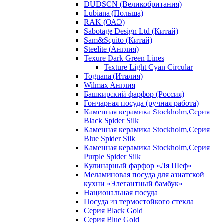
DUDSON (Великобритания)
Lubiana (Польша)
RAK (ОАЭ)
Sabotage Design Ltd (Китай)
Sam&Squito (Китай)
Steelite (Англия)
Texure Dark Green Lines
Texture Light Cyan Circular
Tognana (Италия)
Wilmax Англия
Башкирский фарфор (Россия)
Гончарная посуда (ручная работа)
Каменная керамика Stockholm,Серия
Black Spider Silk
Каменная керамика Stockholm,Серия
Blue Spider Silk
Каменная керамика Stockholm,Серия
Purple Spider Silk
Кулинарный фарфор «Ля Шеф»
Меламиновая посуда для азиатской
кухни «Элегантный бамбук»
Национальная посуда
Посуда из термостойкого стекла
Серия Black Gold
Серия Blue Gold