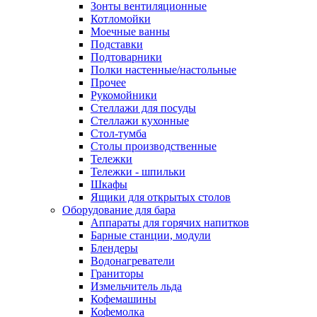
Зонты вентиляционные
Котломойки
Моечные ванны
Подставки
Подтоварники
Полки настенные/настольные
Прочее
Рукомойники
Стеллажи для посуды
Стеллажи кухонные
Стол-тумба
Столы производственные
Тележки
Тележки - шпильки
Шкафы
Ящики для открытых столов
Оборудование для бара
Аппараты для горячих напитков
Барные станции, модули
Блендеры
Водонагреватели
Граниторы
Измельчитель льда
Кофемашины
Кофемолка