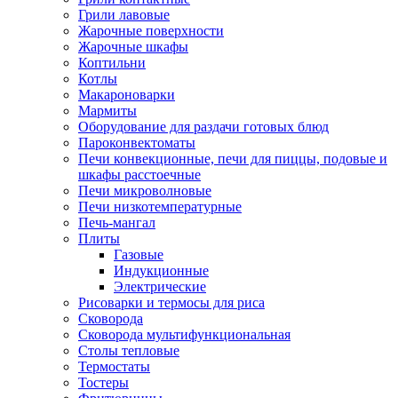
Грили лавовые
Жарочные поверхности
Жарочные шкафы
Коптильни
Котлы
Макароноварки
Мармиты
Оборудование для раздачи готовых блюд
Пароконвектоматы
Печи конвекционные, печи для пиццы, подовые и
шкафы расстоечные
Печи микроволновые
Печи низкотемпературные
Печь-мангал
Плиты
Газовые
Индукционные
Электрические
Рисоварки и термосы для риса
Сковорода
Сковорода мультифункциональная
Столы тепловые
Термостаты
Тостеры