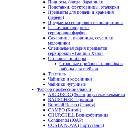
Подносы, блюда, баранчики
Подставки, фруктовницы, этажерки
Предметы для подачи и хранения
(дерево)
Предметы сервировки из полиротанга
Различные предметы
сервировки,фарфор
Сахарницы, икорницы, соусники,
молочники
Специальная серия предметов
сервировки «Такиши Харо»
Столовые приборы
Столовые приборы Trаmоntina и
наборы для стейков
Текстиль
Чайники и кофейники
Чайники чугунные
Фарфор профессиональный
ARCOROC (Франция) стеклокерамика
BAUSCHER Германия
Bormioli Rocco (Италия)
CAMEO (Китай)
CHURCHILL Великобритания
Continental (ЮАР)
COSTA NOVA (Португалия)