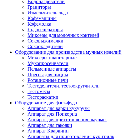
Водонагреватели
Граниторы
Измельчитель льда
Кофемашины
Кофемолка
Льдогенераторы
Миксеры для молочных коктелей
Соковыжималки
Сокоохладители
Оборудование для производства мучных изделий
Миксеры планетарные
Мукопросеиватели
Пельменные аппараты
Прессы для пиццы
Ротационные печи
Тестоделители, тестоокруглители
Тестомесы
Тестораскатки
Оборудование для фаст-фуда
Аппарат для варки кукурузы
Аппарат для Попкорна
Аппарат для приготовления шаурмы
Аппарат для такояки
Аппарат Кваркини
Аппараты для приготовления кур-гриль