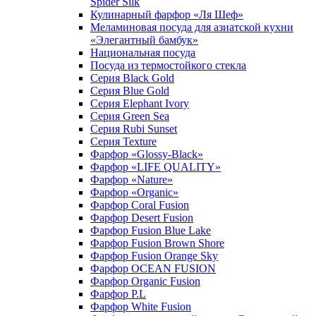
Spider Silk
Кулинарный фарфор «Ля Шеф»
Меламиновая посуда для азиатской кухни
«Элегантный бамбук»
Национальная посуда
Посуда из термостойкого стекла
Серия Black Gold
Серия Blue Gold
Серия Elephant Ivory
Серия Green Sea
Серия Rubi Sunset
Серия Texture
Фарфор «Glossy-Black»
Фарфор «LIFE QUALITY»
Фарфор «Nature»
Фарфор «Organic»
Фарфор Coral Fusion
Фарфор Desert Fusion
Фарфор Fusion Blue Lake
Фарфор Fusion Brown Shore
Фарфор Fusion Orange Sky
Фарфор OCEAN FUSION
Фарфор Organic Fusion
Фарфор P.L
Фарфор White Fusion