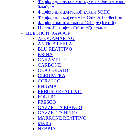
Фарфор для азиатской кухни «Элегантный
бамбук»
Фарфор для азиатской кухни SOHO
Фарфор для кофеен «Le Cafe-Art collection»
Фарфор эконом класса Collage (Китай)
Цветной фарфор Coloric/Доломит
ЦВЕТНОЙ ФАРФОР
ACQUAMARINO
ANTICA PERLA
BLU REATTIVO
BRINA
CARAMELLO
CARBONE
CIOCCOLATO
CLEOPATRA
CORALLO
ENIGMA
ERBOSO REATTIVO
FOGLIO
FRESCO
GAZZETTA BIANCO
GAZZETTA NERO
MARRONE REATTIVO
MARS
NEBBIA