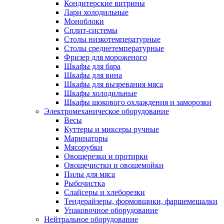
Кондитерские витрины
Лари холодильные
Моноблоки
Сплит-системы
Столы низкотемпературные
Столы среднетемпературные
Фризер для мороженого
Шкафы для бара
Шкафы для вина
Шкафы для вызревания мяса
Шкафы холодильные
Шкафы шокового охлаждения и заморозки
Электромеханическое оборудование
Весы
Куттеры и миксеры ручные
Маринаторы
Мясорубки
Овощерезки и протирки
Овощечистки и овощемойки
Пилы для мяса
Рыбочистка
Слайсеры и хлеборезки
Тендерайзеры, формовщики, фаршемешалки
Упаковочное оборудование
Нейтральное оборудование