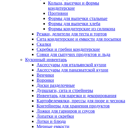
Кольца, высечки и формы
кондитерские
Противни
Формы для выпечки стальные
Формы для выпечки хлеба
Формы кондитерские из силикона
Резаки, делители для теста и тортов
Сита кондитерские и емкости для посыпки
Скалки
Скребки и гребни кондитерские
Совки для сыпучих продуктов и льда
Кухонный инвентарь
Аксессуары для итальянской кухни
Аксессуары для паназиатской кухни
Венчики
Воронки
Доски разделочные
Дуршлаги, сита и стрейнеры
Инвентарь для нарезки и декорирования
Картофелемялки, прессы для пюре и чеснока
Контейнеры для хранения продуктов
Ложки для гарниров и соусов
Лопатки и скребки
Лотки и блюда
Мерные емкости