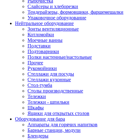
Рыбочистка
Слайсеры и хлеборезки
Тендерайзеры, формовщики, фаршемешалки
Упаковочное оборудование
Нейтральное оборудование
Зонты вентиляционные
Котломойки
Моечные ванны
Подставки
Подтоварники
Полки настенные/настольные
Прочее
Рукомойники
Стеллажи для посуды
Стеллажи кухонные
Стол-тумба
Столы производственные
Тележки
Тележки - шпильки
Шкафы
Ящики для открытых столов
Оборудование для бара
Аппараты для горячих напитков
Барные станции, модули
Блендеры