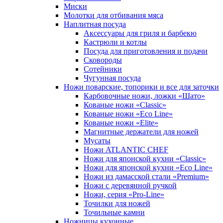
Миски
Молотки для отбивания мяса
Наплитная посуда
Аксессуары для гриля и барбекю
Кастрюли и котлы
Посуда для приготовления и подачи
Сковороды
Сотейники
Чугунная посуда
Ножи поварские, топорики и все для заточки
Карбовочные ножи, ложки «Шато»
Кованые ножи «Classic»
Кованые ножи «Eco Line»
Кованые ножи «Elite»
Магнитные держатели для ножей
Мусаты
Ножи ATLANTIC CHEF
Ножи для японской кухни «Classic»
Ножи для японской кухни «Eco Line»
Ножи из дамасской стали «Premium»
Ножи с деревянной ручкой
Ножи, серия «Pro-Line»
Точилки для ножей
Точильные камни
Ножницы кухонные