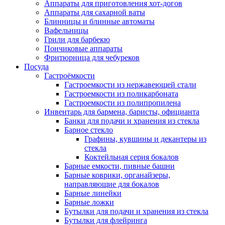
Аппараты для приготовления хот-догов
Аппараты для сахарной ваты
Блинницы и блинные автоматы
Вафельницы
Грили для барбекю
Пончиковые аппараты
Фритюрница для чебуреков
Посуда
Гастроёмкости
Гастроемкости из нержавеющей стали
Гастроемкости из поликарбоната
Гастроемкости из полипропилена
Инвентарь для бармена, баристы, официанта
Банки для подачи и хранения из стекла
Барное стекло
Графины, кувшины и декантеры из
стекла
Коктейльная серия бокалов
Барные емкости, пивные башни
Барные коврики, органайзеры,
направляющие для бокалов
Барные линейки
Барные ложки
Бутылки для подачи и хранения из стекла
Бутылки для флейринга