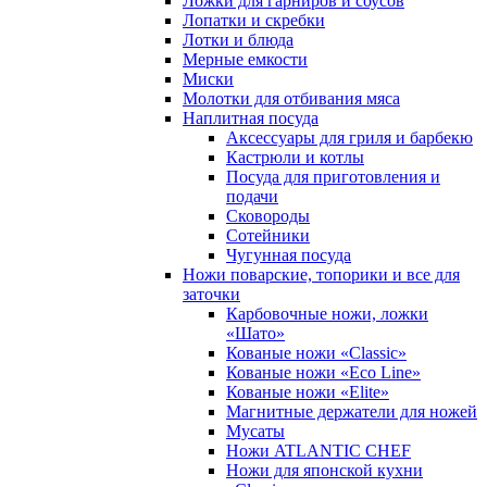
Ложки для гарниров и соусов
Лопатки и скребки
Лотки и блюда
Мерные емкости
Миски
Молотки для отбивания мяса
Наплитная посуда
Аксессуары для гриля и барбекю
Кастрюли и котлы
Посуда для приготовления и
подачи
Сковороды
Сотейники
Чугунная посуда
Ножи поварские, топорики и все для
заточки
Карбовочные ножи, ложки
«Шато»
Кованые ножи «Classic»
Кованые ножи «Eco Line»
Кованые ножи «Elite»
Магнитные держатели для ножей
Мусаты
Ножи ATLANTIC CHEF
Ножи для японской кухни