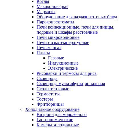
Котлы
Макароноварки
Мармиты
Оборудование для раздачи готовых блюд
Пароконвектоматы
Печи конвекционные, печи для пиццы,
подовые и шкафы расстоечные
Печи микроволновые
Печи низкотемпературные
Печь-мангал
Плиты
Газовые
Индукционные
Электрические
Рисоварки и термосы для риса
Сковорода
Сковорода мультифункциональная
Столы тепловые
Термостаты
Тостеры
Фритюрницы
Холодильное оборудование
Витрина для мороженого
Гастрономические
Камеры холодильные