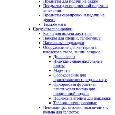
Предметы для подачи на садже
Предметы для порционной подачи и
запекания
Предметы сервировки и подачи из
дерева
Термобумага
Предметы сервировки
Банки для подачи жестяные
Наборы для специй, салфетницы
Настольные подкладки
Оборудование для кейтеринга,
шведского стола, линии раздачи
Диспенсеры
Индукционные настольные
плиты
Мармиты
Оборудование для
приготовления и раздачи кофе
Одноразовая фуршетная
пластиковая посуда для
порционной подачи
Подносы,витрины для выкладки
Тележки сервировочные
Пепельницы, вазочки, подсвечники,
кольца для салфеток