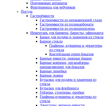
Пончиковые аппараты
Фритюрница для чебуреков
Посуда
Гастроёмкости
Гастроемкости из нержавеющей стали
Гастроемкости из поликарбоната
Гастроемкости из полипропилена
Инвентарь для бармена, баристы, официанта
Банки для подачи и хранения из стекла
Барное стекло
Графины, кувшины и декантеры
из стекла
Коктейльная серия бокалов
Барные емкости, пивные башни
Барные коврики, органайзеры,
направляющие для бокалов
Барные линейки
Барные ложки
Бутылки для подачи и хранения из
стекла
Бутылки для флейринга
Гейзеры, стопперы, пробки
Графины,кувшины и декантеры из
стекла
Джиггеры, мерные емкости