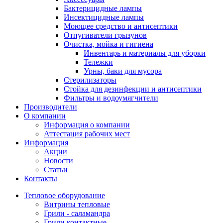
Бактерицидные лампы
Инсектицидные лампы
Моющее средство и антисептики
Отпугиватели грызунов
Очистка, мойка и гигиена
Инвентарь и материалы для уборки
Тележки
Урны, баки для мусора
Стерилизаторы
Стойка для дезинфекции и антисептики
Фильтры и водоумягчители
Производители
О компании
Информация о компании
Аттестация рабочих мест
Информация
Акции
Новости
Статьи
Контакты
Тепловое оборудование
Витрины тепловые
Грили - саламандра
Грили контактные