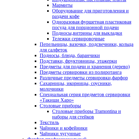
Мармиты
Оборудование для приготовления и
раздачи кофе
Одноразовая фуршетная пластиковая
посуда для порционной подачи
Подносы,витрины для выкладки
Тележки сервировочные
Пепельницы, вазочки, подсвечники, кольца
для салфеток
Подносы, блюда, баранчики
Подставки, фруктовницы, этажерки
Предметы для подачи и хранения (дерево)
Предметы сервировки из полиротанга
Различные предметы сервировки,фарфор
Сахарницы, икорницы, соусники,
молочники
Специальная серия предметов сервировки
«Такиши Харо»
Столовые приборы
Столовые приборы Trаmоntina и
наборы для стейков
Текстиль
Чайники и кофейники
Чайники чугунные