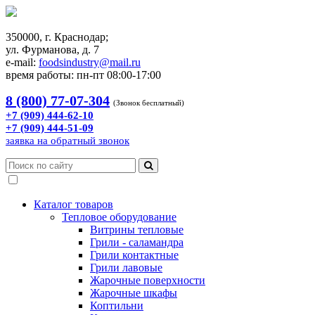
350000, г. Краснодар;
ул. Фурманова, д. 7
e-mail:
foodsindustry@mail.ru
время работы: пн-пт 08:00-17:00
8 (800) 77-07-304
(Звонок бесплатный)
+7 (909) 444-62-10
+7 (909) 444-51-09
заявка на обратный звонок
Каталог товаров
Тепловое оборудование
Витрины тепловые
Грили - саламандра
Грили контактные
Грили лавовые
Жарочные поверхности
Жарочные шкафы
Коптильни