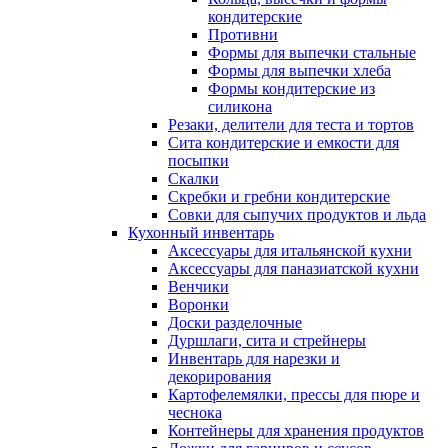
кондитерские
Противни
Формы для выпечки стальные
Формы для выпечки хлеба
Формы кондитерские из
силикона
Резаки, делители для теста и тортов
Сита кондитерские и емкости для
посыпки
Скалки
Скребки и гребни кондитерские
Совки для сыпучих продуктов и льда
Кухонный инвентарь
Аксессуары для итальянской кухни
Аксессуары для паназиатской кухни
Венчики
Воронки
Доски разделочные
Дуршлаги, сита и стрейнеры
Инвентарь для нарезки и
декорирования
Картофелемялки, прессы для пюре и
чеснока
Контейнеры для хранения продуктов