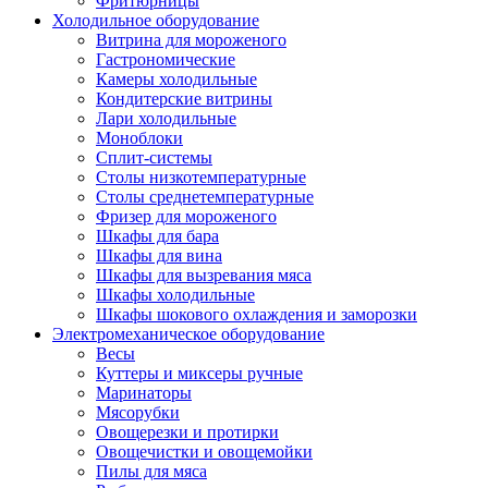
Фритюрницы
Холодильное оборудование
Витрина для мороженого
Гастрономические
Камеры холодильные
Кондитерские витрины
Лари холодильные
Моноблоки
Сплит-системы
Столы низкотемпературные
Столы среднетемпературные
Фризер для мороженого
Шкафы для бара
Шкафы для вина
Шкафы для вызревания мяса
Шкафы холодильные
Шкафы шокового охлаждения и заморозки
Электромеханическое оборудование
Весы
Куттеры и миксеры ручные
Маринаторы
Мясорубки
Овощерезки и протирки
Овощечистки и овощемойки
Пилы для мяса