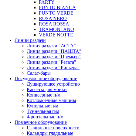
PARTY
PUNTO BIANCA
PUNTO VERDE
ROSA NERO
ROSA ROSSA
TRAMONTANO
VERDE NOTTE
Линии раздачи
Линия раздачи "АСТА"
Линия раздачи "ПАШТА"
Линия раздачи "Премьер"
Линия раздачи "Регата"
Линия раздачи "Ривьера"
Салат-бары
Посудомоечное оборудование
Душирующее устройство
Кассеты для мойки
Конвеерные п/м
Котломоечные машины
Купольные п/м
Туннельная п/м
Фронтальные п/м
Прачечное оборудование
Гладильные поверхности
Каландры гладильные