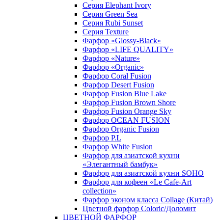
Серия Elephant Ivory
Серия Green Sea
Серия Rubi Sunset
Серия Texture
Фарфор «Glossy-Black»
Фарфор «LIFE QUALITY»
Фарфор «Nature»
Фарфор «Organic»
Фарфор Coral Fusion
Фарфор Desert Fusion
Фарфор Fusion Blue Lake
Фарфор Fusion Brown Shore
Фарфор Fusion Orange Sky
Фарфор OCEAN FUSION
Фарфор Organic Fusion
Фарфор P.L
Фарфор White Fusion
Фарфор для азиатской кухни
«Элегантный бамбук»
Фарфор для азиатской кухни SOHO
Фарфор для кофеен «Le Cafe-Art
collection»
Фарфор эконом класса Collage (Китай)
Цветной фарфор Coloric/Доломит
ЦВЕТНОЙ ФАРФОР