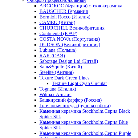
Фарфор профессиональный
ARCOROC (Франция) стеклокерамика
BAUSCHER Германия
Bormioli Rocco (Италия)
CAMEO (Китай)
CHURCHILL Великобритания
Continental (ЮАР)
COSTA NOVA (Португалия)
DUDSON (Великобритания)
Lubiana (Польша)
RAK (ОАЭ)
Sabotage Design Ltd (Китай)
Sam&Squito (Китай)
Steelite (Англия)
Texure Dark Green Lines
Texture Light Cyan Circular
Tognana (Италия)
Wilmax Англия
Башкирский фарфор (Россия)
Гончарная посуда (ручная работа)
Каменная керамика Stockholm,Серия Black
Spider Silk
Каменная керамика Stockholm,Серия Blue
Spider Silk
Каменная керамика Stockholm,Серия Purple