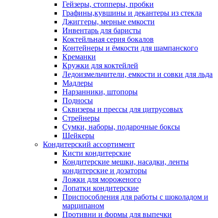
Гейзеры, стопперы, пробки
Графины,кувшины и декантеры из стекла
Джиггеры, мерные емкости
Инвентарь для баристы
Коктейльная серия бокалов
Контейнеры и ёмкости для шампанского
Креманки
Кружки для коктейлей
Ледоизмельчители, емкости и совки для льда
Мадлеры
Нарзанники, штопоры
Подносы
Сквизеры и прессы для цитрусовых
Стрейнеры
Сумки, наборы, подарочные боксы
Шейкеры
Кондитерский ассортимент
Кисти кондитерские
Кондитерские мешки, насадки, ленты
кондитерские и дозаторы
Ложки для мороженого
Лопатки кондитерские
Приспособления для работы с шоколадом и
марципаном
Противни и формы для выпечки