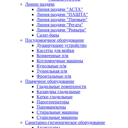
Линии раздачи
Линия раздачи "АСТА"
Линия раздачи "ПАШТА"
Линия раздачи "Премьер"
Линия раздачи "Регата"
Линия раздачи "Ривьера"
Салат-бары
Посудомоечное оборудование
Душирующее устройство
Кассеты для мойки
Конвеерные п/м
Котломоечные машины
Купольные п/м
Туннельная п/м
Фронтальные п/м
Прачечное оборудование
Гладильные поверхности
Каландры гладильные
Катки гладильные
Парогенераторы
Пароманекены
Стиральные машины
Сушильные машины
Санитарно-гигиеническое оборудование
Аксессуары