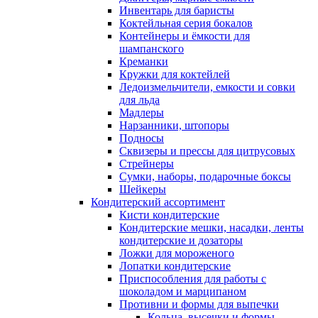
Инвентарь для баристы
Коктейльная серия бокалов
Контейнеры и ёмкости для
шампанского
Креманки
Кружки для коктейлей
Ледоизмельчители, емкости и совки
для льда
Мадлеры
Нарзанники, штопоры
Подносы
Сквизеры и прессы для цитрусовых
Стрейнеры
Сумки, наборы, подарочные боксы
Шейкеры
Кондитерский ассортимент
Кисти кондитерские
Кондитерские мешки, насадки, ленты
кондитерские и дозаторы
Ложки для мороженого
Лопатки кондитерские
Приспособления для работы с
шоколадом и марципаном
Противни и формы для выпечки
Кольца, высечки и формы