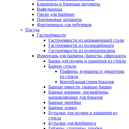
Блинницы и блинные автоматы
Вафельницы
Грили для барбекю
Пончиковые аппараты
Фритюрница для чебуреков
Посуда
Гастроёмкости
Гастроемкости из нержавеющей стали
Гастроемкости из поликарбоната
Гастроемкости из полипропилена
Инвентарь для бармена, баристы, официанта
Банки для подачи и хранения из стекла
Барное стекло
Графины, кувшины и декантеры
из стекла
Коктейльная серия бокалов
Барные емкости, пивные башни
Барные коврики, органайзеры,
направляющие для бокалов
Барные линейки
Барные ложки
Бутылки для подачи и хранения из
стекла
Бутылки для флейринга
Гейзеры, стопперы, пробки