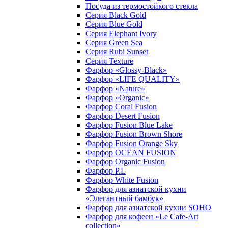
Посуда из термостойкого стекла
Серия Black Gold
Серия Blue Gold
Серия Elephant Ivory
Серия Green Sea
Серия Rubi Sunset
Серия Texture
Фарфор «Glossy-Black»
Фарфор «LIFE QUALITY»
Фарфор «Nature»
Фарфор «Organic»
Фарфор Coral Fusion
Фарфор Desert Fusion
Фарфор Fusion Blue Lake
Фарфор Fusion Brown Shore
Фарфор Fusion Orange Sky
Фарфор OCEAN FUSION
Фарфор Organic Fusion
Фарфор P.L
Фарфор White Fusion
Фарфор для азиатской кухни
«Элегантный бамбук»
Фарфор для азиатской кухни SOHO
Фарфор для кофеен «Le Cafe-Art
collection»