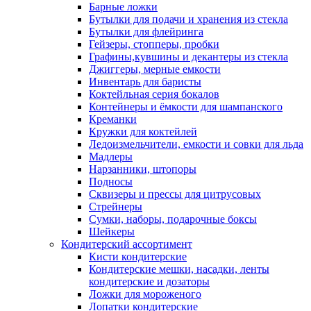
Барные ложки
Бутылки для подачи и хранения из стекла
Бутылки для флейринга
Гейзеры, стопперы, пробки
Графины,кувшины и декантеры из стекла
Джиггеры, мерные емкости
Инвентарь для баристы
Коктейльная серия бокалов
Контейнеры и ёмкости для шампанского
Креманки
Кружки для коктейлей
Ледоизмельчители, емкости и совки для льда
Мадлеры
Нарзанники, штопоры
Подносы
Сквизеры и прессы для цитрусовых
Стрейнеры
Сумки, наборы, подарочные боксы
Шейкеры
Кондитерский ассортимент
Кисти кондитерские
Кондитерские мешки, насадки, ленты
кондитерские и дозаторы
Ложки для мороженого
Лопатки кондитерские