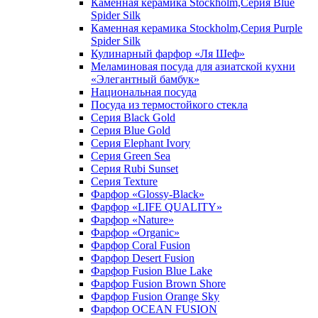
Каменная керамика Stockholm,Серия Blue
Spider Silk
Каменная керамика Stockholm,Серия Purple
Spider Silk
Кулинарный фарфор «Ля Шеф»
Меламиновая посуда для азиатской кухни
«Элегантный бамбук»
Национальная посуда
Посуда из термостойкого стекла
Серия Black Gold
Серия Blue Gold
Серия Elephant Ivory
Серия Green Sea
Серия Rubi Sunset
Серия Texture
Фарфор «Glossy-Black»
Фарфор «LIFE QUALITY»
Фарфор «Nature»
Фарфор «Organic»
Фарфор Coral Fusion
Фарфор Desert Fusion
Фарфор Fusion Blue Lake
Фарфор Fusion Brown Shore
Фарфор Fusion Orange Sky
Фарфор OCEAN FUSION