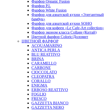
Фарфор Organic Fusion
Фарфор P.L
Фарфор White Fusion
Фарфор для азиатской кухни «Элегантный
бамбук»
Фарфор для азиатской кухни SOHO
Фарфор для кофеен «Le Cafe-Art collection»
Фарфор эконом класса Collage (Китай)
Цветной фарфор Coloric/Доломит
ЦВЕТНОЙ ФАРФОР
ACQUAMARINO
ANTICA PERLA
BLU REATTIVO
BRINA
CARAMELLO
CARBONE
CIOCCOLATO
CLEOPATRA
CORALLO
ENIGMA
ERBOSO REATTIVO
FOGLIO
FRESCO
GAZZETTA BIANCO
GAZZETTA NERO