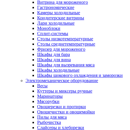
Витрина для мороженого
Гастрономические
Камеры холодильные
Кондитерские витрины
Лари холодильные
Моноблоки
Сплит-системы
Столы низкотемпературные
Столы среднетемпературные
Фризер для мороженого
Шкафы для бара
Шкафы для вина
Шкафы для вызревания мяса
Шкафы холодильные
Шкафы шокового охлаждения и заморозки
Электромеханическое оборудование
Весы
Куттеры и миксеры ручные
Маринаторы
Мясорубки
Овощерезки и протирки
Овощечистки и овощемойки
Пилы для мяса
Рыбочистка
Слайсеры и хлеборезки