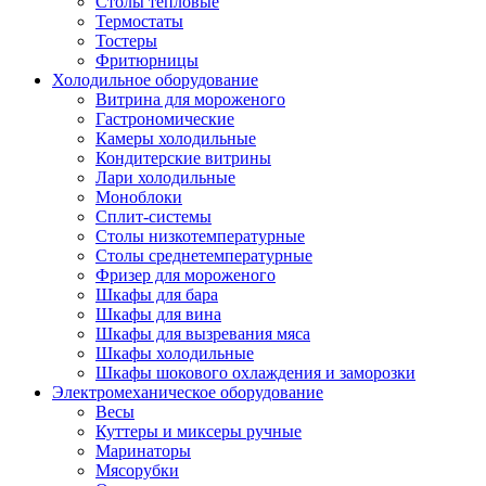
Столы тепловые
Термостаты
Тостеры
Фритюрницы
Холодильное оборудование
Витрина для мороженого
Гастрономические
Камеры холодильные
Кондитерские витрины
Лари холодильные
Моноблоки
Сплит-системы
Столы низкотемпературные
Столы среднетемпературные
Фризер для мороженого
Шкафы для бара
Шкафы для вина
Шкафы для вызревания мяса
Шкафы холодильные
Шкафы шокового охлаждения и заморозки
Электромеханическое оборудование
Весы
Куттеры и миксеры ручные
Маринаторы
Мясорубки