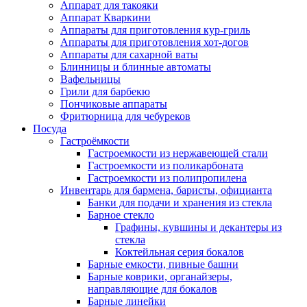
Аппарат для такояки
Аппарат Кваркини
Аппараты для приготовления кур-гриль
Аппараты для приготовления хот-догов
Аппараты для сахарной ваты
Блинницы и блинные автоматы
Вафельницы
Грили для барбекю
Пончиковые аппараты
Фритюрница для чебуреков
Посуда
Гастроёмкости
Гастроемкости из нержавеющей стали
Гастроемкости из поликарбоната
Гастроемкости из полипропилена
Инвентарь для бармена, баристы, официанта
Банки для подачи и хранения из стекла
Барное стекло
Графины, кувшины и декантеры из
стекла
Коктейльная серия бокалов
Барные емкости, пивные башни
Барные коврики, органайзеры,
направляющие для бокалов
Барные линейки