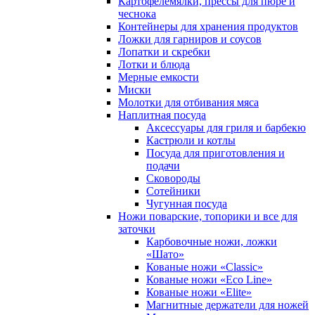
Картофелемялки, прессы для пюре и
чеснока
Контейнеры для хранения продуктов
Ложки для гарниров и соусов
Лопатки и скребки
Лотки и блюда
Мерные емкости
Миски
Молотки для отбивания мяса
Наплитная посуда
Аксессуары для гриля и барбекю
Кастрюли и котлы
Посуда для приготовления и
подачи
Сковороды
Сотейники
Чугунная посуда
Ножи поварские, топорики и все для
заточки
Карбовочные ножи, ложки
«Шато»
Кованые ножи «Classic»
Кованые ножи «Eco Line»
Кованые ножи «Elite»
Магнитные держатели для ножей