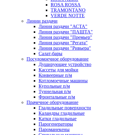
ROSA ROSSA
TRAMONTANO
VERDE NOTTE
Линии раздачи
Линия раздачи "АСТА"
Линия раздачи "ПАШТА"
Линия раздачи "Премьер"
Линия раздачи "Регата"
Линия раздачи "Ривьера"
Салат-бары
Посудомоечное оборудование
Душирующее устройство
Кассеты для мойки
Конвеерные п/м
Котломоечные машины
Купольные п/м
Туннельная п/м
Фронтальные п/м
Прачечное оборудование
Гладильные поверхности
Каландры гладильные
Катки гладильные
Парогенераторы
Пароманекены
Стиральные машины