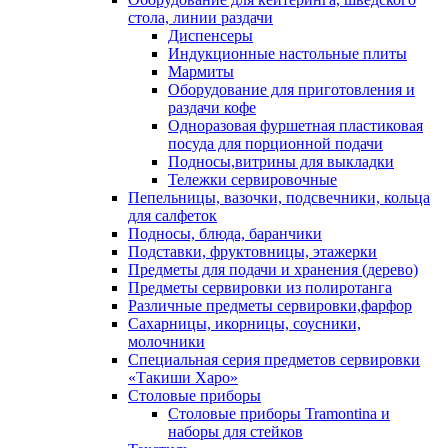
стола, линии раздачи
Диспенсеры
Индукционные настольные плиты
Мармиты
Оборудование для приготовления и
раздачи кофе
Одноразовая фуршетная пластиковая
посуда для порционной подачи
Подносы,витрины для выкладки
Тележки сервировочные
Пепельницы, вазочки, подсвечники, кольца
для салфеток
Подносы, блюда, баранчики
Подставки, фруктовницы, этажерки
Предметы для подачи и хранения (дерево)
Предметы сервировки из полиротанга
Различные предметы сервировки,фарфор
Сахарницы, икорницы, соусники,
молочники
Специальная серия предметов сервировки
«Такиши Харо»
Столовые приборы
Столовые приборы Trаmоntina и
наборы для стейков