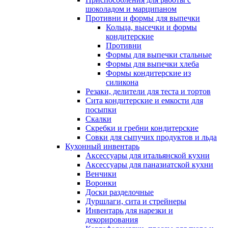
шоколадом и марципаном
Противни и формы для выпечки
Кольца, высечки и формы
кондитерские
Противни
Формы для выпечки стальные
Формы для выпечки хлеба
Формы кондитерские из
силикона
Резаки, делители для теста и тортов
Сита кондитерские и емкости для
посыпки
Скалки
Скребки и гребни кондитерские
Совки для сыпучих продуктов и льда
Кухонный инвентарь
Аксессуары для итальянской кухни
Аксессуары для паназиатской кухни
Венчики
Воронки
Доски разделочные
Дуршлаги, сита и стрейнеры
Инвентарь для нарезки и
декорирования