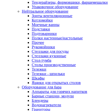
Тендерайзеры, формовщики, фаршемешалки
Упаковочное оборудование
Нейтральное оборудование
Зонты вентиляционные
Котломойки
Моечные ванны
Подставки
Подтоварники
Полки настенные/настольные
Прочее
Рукомойники
Стеллажи для посуды
Стеллажи кухонные
Стол-тумба
Столы производственные
Тележки
Тележки - шпильки
Шкафы
Ящики для открытых столов
Оборудование для бара
Аппараты для горячих напитков
Барные станции, модули
Блендеры
Водонагреватели
Граниторы