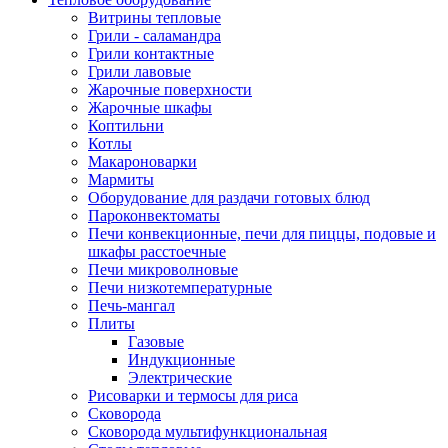
Витрины тепловые
Грили - саламандра
Грили контактные
Грили лавовые
Жарочные поверхности
Жарочные шкафы
Коптильни
Котлы
Макароноварки
Мармиты
Оборудование для раздачи готовых блюд
Пароконвектоматы
Печи конвекционные, печи для пиццы, подовые и
шкафы расстоечные
Печи микроволновые
Печи низкотемпературные
Печь-мангал
Плиты
Газовые
Индукционные
Электрические
Рисоварки и термосы для риса
Сковорода
Сковорода мультифункциональная