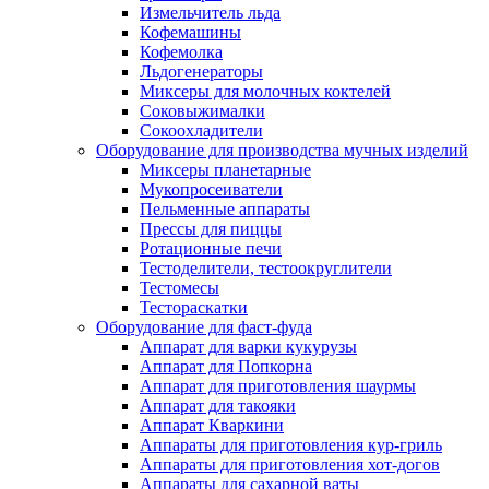
Измельчитель льда
Кофемашины
Кофемолка
Льдогенераторы
Миксеры для молочных коктелей
Соковыжималки
Сокоохладители
Оборудование для производства мучных изделий
Миксеры планетарные
Мукопросеиватели
Пельменные аппараты
Прессы для пиццы
Ротационные печи
Тестоделители, тестоокруглители
Тестомесы
Тестораскатки
Оборудование для фаст-фуда
Аппарат для варки кукурузы
Аппарат для Попкорна
Аппарат для приготовления шаурмы
Аппарат для такояки
Аппарат Кваркини
Аппараты для приготовления кур-гриль
Аппараты для приготовления хот-догов
Аппараты для сахарной ваты