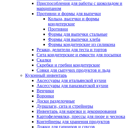
Приспособления для работы с шоколадом и
марципаном
Противни и формы для выпечки
Кольца, высечки и формы
кондитерские
Противни
Формы для выпечки стальные
Формы для выпечки хлеба
Формы кондитерские из силикона
Резаки, делители для теста и тортов
Сита кондитерские и емкости для посыпки
Скалки
Скребки и гребни кондитерские
Совки для сыпучих продуктов и льда
Кухонный инвентарь
Аксессуары для итальянской кухни
Аксессуары для паназиатской кухни
Венчики
Воронки
Доски разделочные
Дуршлаги, сита и стрейнеры
Инвентарь для нарезки и декорирования
Картофелемялки, прессы для пюре и чеснока
Контейнеры для хранения продуктов
Ложки для гарниров и соусов