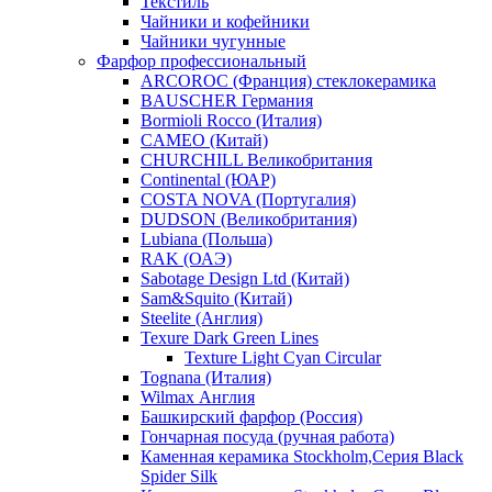
Текстиль
Чайники и кофейники
Чайники чугунные
Фарфор профессиональный
ARCOROC (Франция) стеклокерамика
BAUSCHER Германия
Bormioli Rocco (Италия)
CAMEO (Китай)
CHURCHILL Великобритания
Continental (ЮАР)
COSTA NOVA (Португалия)
DUDSON (Великобритания)
Lubiana (Польша)
RAK (ОАЭ)
Sabotage Design Ltd (Китай)
Sam&Squito (Китай)
Steelite (Англия)
Texure Dark Green Lines
Texture Light Cyan Circular
Tognana (Италия)
Wilmax Англия
Башкирский фарфор (Россия)
Гончарная посуда (ручная работа)
Каменная керамика Stockholm,Серия Black
Spider Silk