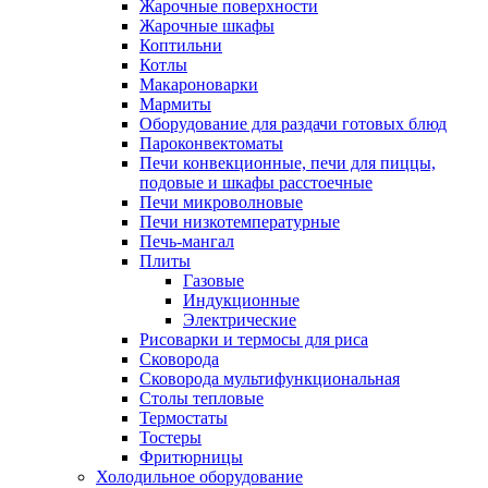
Жарочные поверхности
Жарочные шкафы
Коптильни
Котлы
Макароноварки
Мармиты
Оборудование для раздачи готовых блюд
Пароконвектоматы
Печи конвекционные, печи для пиццы,
подовые и шкафы расстоечные
Печи микроволновые
Печи низкотемпературные
Печь-мангал
Плиты
Газовые
Индукционные
Электрические
Рисоварки и термосы для риса
Сковорода
Сковорода мультифункциональная
Столы тепловые
Термостаты
Тостеры
Фритюрницы
Холодильное оборудование