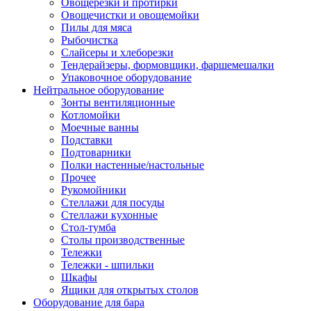
Овощерезки и протирки
Овощечистки и овощемойки
Пилы для мяса
Рыбочистка
Слайсеры и хлеборезки
Тендерайзеры, формовщики, фаршемешалки
Упаковочное оборудование
Нейтральное оборудование
Зонты вентиляционные
Котломойки
Моечные ванны
Подставки
Подтоварники
Полки настенные/настольные
Прочее
Рукомойники
Стеллажи для посуды
Стеллажи кухонные
Стол-тумба
Столы производственные
Тележки
Тележки - шпильки
Шкафы
Ящики для открытых столов
Оборудование для бара