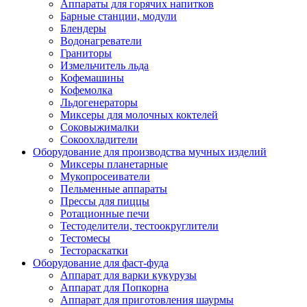
Аппараты для горячих напитков
Барные станции, модули
Блендеры
Водонагреватели
Граниторы
Измельчитель льда
Кофемашины
Кофемолка
Льдогенераторы
Миксеры для молочных коктелей
Соковыжималки
Сокоохладители
Оборудование для производства мучных изделий
Миксеры планетарные
Мукопросеиватели
Пельменные аппараты
Прессы для пиццы
Ротационные печи
Тестоделители, тестоокруглители
Тестомесы
Тестораскатки
Оборудование для фаст-фуда
Аппарат для варки кукурузы
Аппарат для Попкорна
Аппарат для приготовления шаурмы