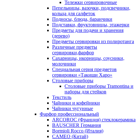
Тележки сервировочные
Пепельницы, вазочки, подсвечники,
кольца для салфеток
Подносы, блюда, баранчики
Подставки, фруктовницы, этажерки
Предметы для подачи и хранения
(дерево)
Предметы сервировки из полиротанга
Различные предметы
сервировки,фарфор
Сахарницы, икорницы, соусники,
молочники
Специальная серия предметов
сервировки «Такиши Харо»
Столовые приборы
Столовые приборы Trаmоntina и
наборы для стейков
Текстиль
Чайники и кофейники
Чайники чугунные
Фарфор профессиональный
ARCOROC (Франция) стеклокерамика
BAUSCHER Германия
Bormioli Rocco (Италия)
CAMEO (Китай)