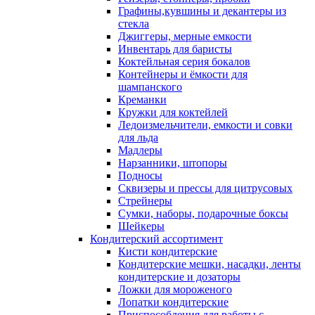
Графины,кувшины и декантеры из
стекла
Джиггеры, мерные емкости
Инвентарь для баристы
Коктейльная серия бокалов
Контейнеры и ёмкости для
шампанского
Креманки
Кружки для коктейлей
Ледоизмельчители, емкости и совки
для льда
Мадлеры
Нарзанники, штопоры
Подносы
Сквизеры и прессы для цитрусовых
Стрейнеры
Сумки, наборы, подарочные боксы
Шейкеры
Кондитерский ассортимент
Кисти кондитерские
Кондитерские мешки, насадки, ленты
кондитерские и дозаторы
Ложки для мороженого
Лопатки кондитерские
Приспособления для работы с