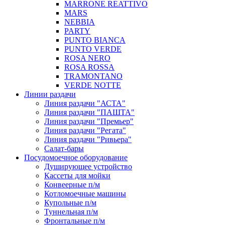
MARRONE REATTIVO
MARS
NEBBIA
PARTY
PUNTO BIANCA
PUNTO VERDE
ROSA NERO
ROSA ROSSA
TRAMONTANO
VERDE NOTTE
Линии раздачи
Линия раздачи "АСТА"
Линия раздачи "ПАШТА"
Линия раздачи "Премьер"
Линия раздачи "Регата"
Линия раздачи "Ривьера"
Салат-бары
Посудомоечное оборудование
Душирующее устройство
Кассеты для мойки
Конвеерные п/м
Котломоечные машины
Купольные п/м
Туннельная п/м
Фронтальные п/м