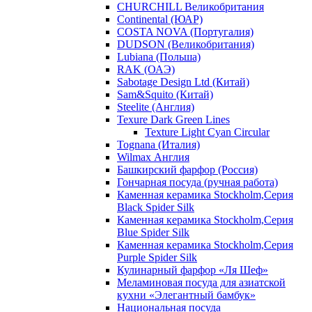
CHURCHILL Великобритания
Continental (ЮАР)
COSTA NOVA (Португалия)
DUDSON (Великобритания)
Lubiana (Польша)
RAK (ОАЭ)
Sabotage Design Ltd (Китай)
Sam&Squito (Китай)
Steelite (Англия)
Texure Dark Green Lines
Texture Light Cyan Circular
Tognana (Италия)
Wilmax Англия
Башкирский фарфор (Россия)
Гончарная посуда (ручная работа)
Каменная керамика Stockholm,Серия
Black Spider Silk
Каменная керамика Stockholm,Серия
Blue Spider Silk
Каменная керамика Stockholm,Серия
Purple Spider Silk
Кулинарный фарфор «Ля Шеф»
Меламиновая посуда для азиатской
кухни «Элегантный бамбук»
Национальная посуда