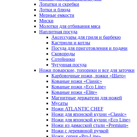
Лопатки и скребки
Лотки и блюда
Мерные емкости
Миски
Молотки для отбивания мяса
Наплитная посуда
Аксессуары для гриля и барбекю
Кастрюли и котлы
Посуда для приготовления и подачи
Сковороды
Сотейники
Чугунная посуда
Ножи поварские, топорики и все для заточки
Карбовочные ножи, ложки «Шато»
Кованые ножи «Classic»
Кованые ножи «Eco Line»
Кованые ножи «Elite»
Магнитные держатели для ножей
Мусаты
Ножи ATLANTIC CHEF
Ножи для японской кухни «Classic»
Ножи для японской кухни «Eco Line»
Ножи из дамасской стали «Premium»
Ножи с деревянной ручкой
Ножи, серия «Pro-Line»