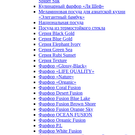
Spider Silk
Кулинарный фарфор «Ля Шеф»
Меламиновая посуда для азиатской кухни
«Элегантный бамбук»
Национальная посуда
Посуда из термостойкого стекла
Серия Black Gold
Серия Blue Gold
Серия Elephant Ivory
Серия Green Sea
Серия Rubi Sunset
Серия Texture
Фарфор «Glossy-Black»
Фарфор «LIFE QUALITY»
Фарфор «Nature»
Фарфор «Organic»
Фарфор Coral Fusion
Фарфор Desert Fusion
Фарфор Fusion Blue Lake
Фарфор Fusion Brown Shore
Фарфор Fusion Orange Sky
Фарфор OCEAN FUSION
Фарфор Organic Fusion
Фарфор P.L
Фарфор White Fusion