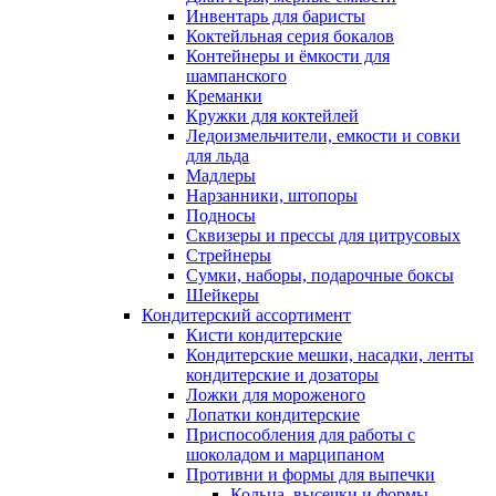
Инвентарь для баристы
Коктейльная серия бокалов
Контейнеры и ёмкости для
шампанского
Креманки
Кружки для коктейлей
Ледоизмельчители, емкости и совки
для льда
Мадлеры
Нарзанники, штопоры
Подносы
Сквизеры и прессы для цитрусовых
Стрейнеры
Сумки, наборы, подарочные боксы
Шейкеры
Кондитерский ассортимент
Кисти кондитерские
Кондитерские мешки, насадки, ленты
кондитерские и дозаторы
Ложки для мороженого
Лопатки кондитерские
Приспособления для работы с
шоколадом и марципаном
Противни и формы для выпечки
Кольца, высечки и формы