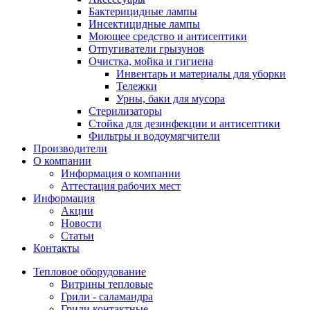
Бактерицидные лампы
Инсектицидные лампы
Моющее средство и антисептики
Отпугиватели грызунов
Очистка, мойка и гигиена
Инвентарь и материалы для уборки
Тележки
Урны, баки для мусора
Стерилизаторы
Стойка для дезинфекции и антисептики
Фильтры и водоумягчители
Производители
О компании
Информация о компании
Аттестация рабочих мест
Информация
Акции
Новости
Статьи
Контакты
Тепловое оборудование
Витрины тепловые
Грили - саламандра
Грили контактные