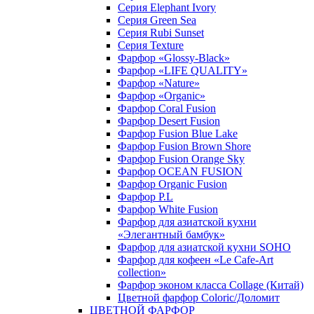
Серия Elephant Ivory
Серия Green Sea
Серия Rubi Sunset
Серия Texture
Фарфор «Glossy-Black»
Фарфор «LIFE QUALITY»
Фарфор «Nature»
Фарфор «Organic»
Фарфор Coral Fusion
Фарфор Desert Fusion
Фарфор Fusion Blue Lake
Фарфор Fusion Brown Shore
Фарфор Fusion Orange Sky
Фарфор OCEAN FUSION
Фарфор Organic Fusion
Фарфор P.L
Фарфор White Fusion
Фарфор для азиатской кухни
«Элегантный бамбук»
Фарфор для азиатской кухни SOHO
Фарфор для кофеен «Le Cafe-Art
collection»
Фарфор эконом класса Collage (Китай)
Цветной фарфор Coloric/Доломит
ЦВЕТНОЙ ФАРФОР