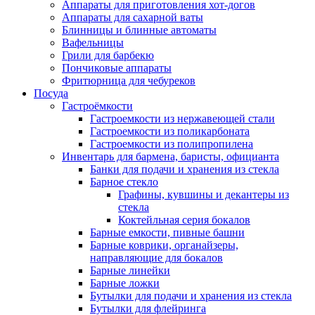
Аппараты для приготовления хот-догов
Аппараты для сахарной ваты
Блинницы и блинные автоматы
Вафельницы
Грили для барбекю
Пончиковые аппараты
Фритюрница для чебуреков
Посуда
Гастроёмкости
Гастроемкости из нержавеющей стали
Гастроемкости из поликарбоната
Гастроемкости из полипропилена
Инвентарь для бармена, баристы, официанта
Банки для подачи и хранения из стекла
Барное стекло
Графины, кувшины и декантеры из
стекла
Коктейльная серия бокалов
Барные емкости, пивные башни
Барные коврики, органайзеры,
направляющие для бокалов
Барные линейки
Барные ложки
Бутылки для подачи и хранения из стекла
Бутылки для флейринга