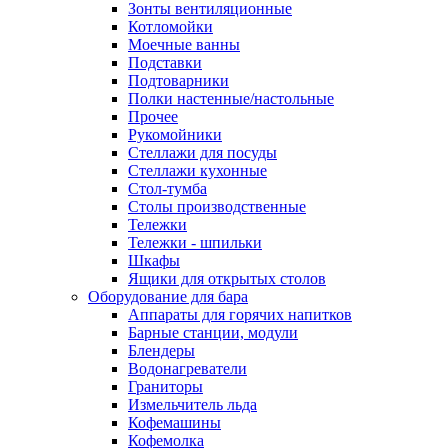
Зонты вентиляционные
Котломойки
Моечные ванны
Подставки
Подтоварники
Полки настенные/настольные
Прочее
Рукомойники
Стеллажи для посуды
Стеллажи кухонные
Стол-тумба
Столы производственные
Тележки
Тележки - шпильки
Шкафы
Ящики для открытых столов
Оборудование для бара
Аппараты для горячих напитков
Барные станции, модули
Блендеры
Водонагреватели
Граниторы
Измельчитель льда
Кофемашины
Кофемолка