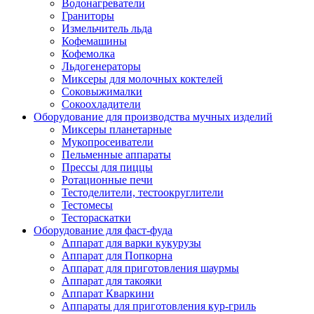
Водонагреватели
Граниторы
Измельчитель льда
Кофемашины
Кофемолка
Льдогенераторы
Миксеры для молочных коктелей
Соковыжималки
Сокоохладители
Оборудование для производства мучных изделий
Миксеры планетарные
Мукопросеиватели
Пельменные аппараты
Прессы для пиццы
Ротационные печи
Тестоделители, тестоокруглители
Тестомесы
Тестораскатки
Оборудование для фаст-фуда
Аппарат для варки кукурузы
Аппарат для Попкорна
Аппарат для приготовления шаурмы
Аппарат для такояки
Аппарат Кваркини
Аппараты для приготовления кур-гриль