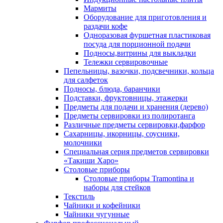
Мармиты
Оборудование для приготовления и
раздачи кофе
Одноразовая фуршетная пластиковая
посуда для порционной подачи
Подносы,витрины для выкладки
Тележки сервировочные
Пепельницы, вазочки, подсвечники, кольца
для салфеток
Подносы, блюда, баранчики
Подставки, фруктовницы, этажерки
Предметы для подачи и хранения (дерево)
Предметы сервировки из полиротанга
Различные предметы сервировки,фарфор
Сахарницы, икорницы, соусники,
молочники
Специальная серия предметов сервировки
«Такиши Харо»
Столовые приборы
Столовые приборы Trаmоntina и
наборы для стейков
Текстиль
Чайники и кофейники
Чайники чугунные