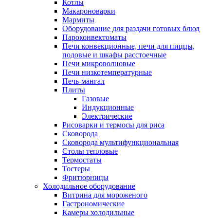
Котлы
Макароноварки
Мармиты
Оборудование для раздачи готовых блюд
Пароконвектоматы
Печи конвекционные, печи для пиццы,
подовые и шкафы расстоечные
Печи микроволновые
Печи низкотемпературные
Печь-мангал
Плиты
Газовые
Индукционные
Электрические
Рисоварки и термосы для риса
Сковорода
Сковорода мультифункциональная
Столы тепловые
Термостаты
Тостеры
Фритюрницы
Холодильное оборудование
Витрина для мороженого
Гастрономические
Камеры холодильные