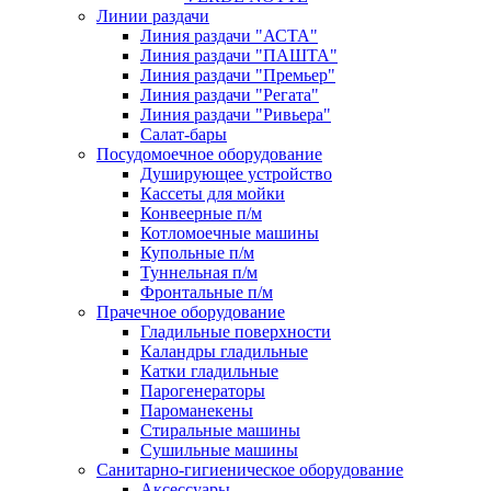
Линии раздачи
Линия раздачи "АСТА"
Линия раздачи "ПАШТА"
Линия раздачи "Премьер"
Линия раздачи "Регата"
Линия раздачи "Ривьера"
Салат-бары
Посудомоечное оборудование
Душирующее устройство
Кассеты для мойки
Конвеерные п/м
Котломоечные машины
Купольные п/м
Туннельная п/м
Фронтальные п/м
Прачечное оборудование
Гладильные поверхности
Каландры гладильные
Катки гладильные
Парогенераторы
Пароманекены
Стиральные машины
Сушильные машины
Санитарно-гигиеническое оборудование
Аксессуары