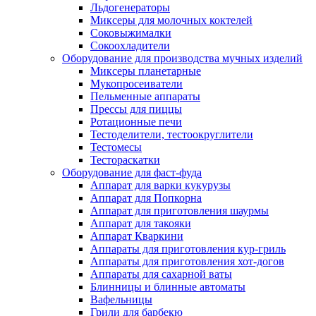
Льдогенераторы
Миксеры для молочных коктелей
Соковыжималки
Сокоохладители
Оборудование для производства мучных изделий
Миксеры планетарные
Мукопросеиватели
Пельменные аппараты
Прессы для пиццы
Ротационные печи
Тестоделители, тестоокруглители
Тестомесы
Тестораскатки
Оборудование для фаст-фуда
Аппарат для варки кукурузы
Аппарат для Попкорна
Аппарат для приготовления шаурмы
Аппарат для такояки
Аппарат Кваркини
Аппараты для приготовления кур-гриль
Аппараты для приготовления хот-догов
Аппараты для сахарной ваты
Блинницы и блинные автоматы
Вафельницы
Грили для барбекю