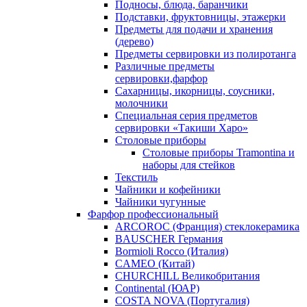
Подносы, блюда, баранчики
Подставки, фруктовницы, этажерки
Предметы для подачи и хранения
(дерево)
Предметы сервировки из полиротанга
Различные предметы
сервировки,фарфор
Сахарницы, икорницы, соусники,
молочники
Специальная серия предметов
сервировки «Такиши Харо»
Столовые приборы
Столовые приборы Trаmоntina и
наборы для стейков
Текстиль
Чайники и кофейники
Чайники чугунные
Фарфор профессиональный
ARCOROC (Франция) стеклокерамика
BAUSCHER Германия
Bormioli Rocco (Италия)
CAMEO (Китай)
CHURCHILL Великобритания
Continental (ЮАР)
COSTA NOVA (Португалия)