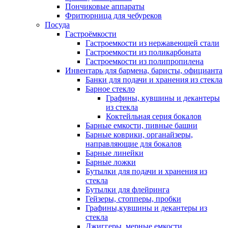
Пончиковые аппараты
Фритюрница для чебуреков
Посуда
Гастроёмкости
Гастроемкости из нержавеющей стали
Гастроемкости из поликарбоната
Гастроемкости из полипропилена
Инвентарь для бармена, баристы, официанта
Банки для подачи и хранения из стекла
Барное стекло
Графины, кувшины и декантеры
из стекла
Коктейльная серия бокалов
Барные емкости, пивные башни
Барные коврики, органайзеры,
направляющие для бокалов
Барные линейки
Барные ложки
Бутылки для подачи и хранения из
стекла
Бутылки для флейринга
Гейзеры, стопперы, пробки
Графины,кувшины и декантеры из
стекла
Джиггеры, мерные емкости