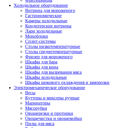
Фритюрницы
Холодильное оборудование
Витрина для мороженого
Гастрономические
Камеры холодильные
Кондитерские витрины
Лари холодильные
Моноблоки
Сплит-системы
Столы низкотемпературные
Столы среднетемпературные
Фризер для мороженого
Шкафы для бара
Шкафы для вина
Шкафы для вызревания мяса
Шкафы холодильные
Шкафы шокового охлаждения и заморозки
Электромеханическое оборудование
Весы
Куттеры и миксеры ручные
Маринаторы
Мясорубки
Овощерезки и протирки
Овощечистки и овощемойки
Пилы для мяса