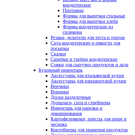
кондитерские
Противни
Формы для выпечки стальные
Формы для выпечки хлеба
Формы кондитерские из
силикона
Резаки, делители для теста и тортов
Сита кондитерские и емкости для
посыпки
Скалки
Скребки и гребни кондитерские
Совки для сыпучих продуктов и льда
Кухонный инвентарь
Аксессуары для итальянской кухни
Аксессуары для паназиатской кухни
Венчики
Воронки
Доски разделочные
Дуршлаги, сита и стрейнеры
Инвентарь для нарезки и
декорирования
Картофелемялки, прессы для пюре и
чеснока
Контейнеры для хранения продуктов