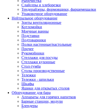
Рыбочистка
Слайсеры и хлеборезки
Тендерайзеры, формовщики, фаршемешалки
Упаковочное оборудование
Нейтральное оборудование
Зонты вентиляционные
Котломойки
Моечные ванны
Подставки
Подтоварники
Полки настенные/настольные
Прочее
Рукомойники
Стеллажи для посуды
Стеллажи кухонные
Стол-тумба
Столы производственные
Тележки
Тележки - шпильки
Шкафы
Ящики для открытых столов
Оборудование для бара
Аппараты для горячих напитков
Барные станции, модули
Блендеры