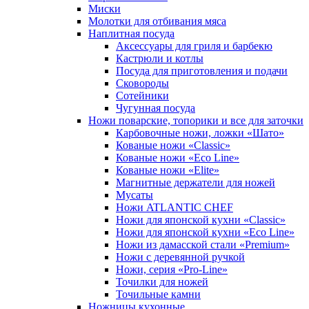
Миски
Молотки для отбивания мяса
Наплитная посуда
Аксессуары для гриля и барбекю
Кастрюли и котлы
Посуда для приготовления и подачи
Сковороды
Сотейники
Чугунная посуда
Ножи поварские, топорики и все для заточки
Карбовочные ножи, ложки «Шато»
Кованые ножи «Classic»
Кованые ножи «Eco Line»
Кованые ножи «Elite»
Магнитные держатели для ножей
Мусаты
Ножи ATLANTIC CHEF
Ножи для японской кухни «Classic»
Ножи для японской кухни «Eco Line»
Ножи из дамасской стали «Premium»
Ножи с деревянной ручкой
Ножи, серия «Pro-Line»
Точилки для ножей
Точильные камни
Ножницы кухонные