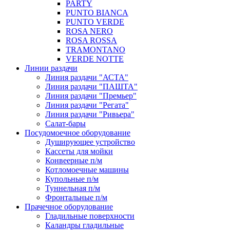
PARTY
PUNTO BIANCA
PUNTO VERDE
ROSA NERO
ROSA ROSSA
TRAMONTANO
VERDE NOTTE
Линии раздачи
Линия раздачи "АСТА"
Линия раздачи "ПАШТА"
Линия раздачи "Премьер"
Линия раздачи "Регата"
Линия раздачи "Ривьера"
Салат-бары
Посудомоечное оборудование
Душирующее устройство
Кассеты для мойки
Конвеерные п/м
Котломоечные машины
Купольные п/м
Туннельная п/м
Фронтальные п/м
Прачечное оборудование
Гладильные поверхности
Каландры гладильные