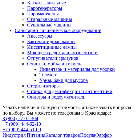
Катки гладильные
Парогенераторы
Пароманекены
Стиральные машины
Сушильные машины
Санитарно-гигиеническое оборудование
Аксессуары
Бактерицидные лампы
Инсектицидные лампы
Моющее средство и антисептики
Отпугиватели грызунов
Очистка, мойка и гигиена
Инвентарь и материалы для уборки
Тележки
Урны, баки для мусора
Стерилизаторы
Стойка для дезинфекции и антисептики
Фильтры и водоумягчители
Узнать наличие и точную стоимость, а также задать вопросы
по выбору, Вы можете по телефонам в Краснодаре:
8 (800) 77-07-304
+7 (909) 444-62-10
+7 (909) 444-51-09
Индустрия Питания
Каталог товаров
Посуда
Фарфор