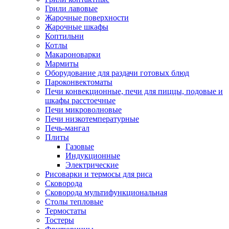
Грили лавовые
Жарочные поверхности
Жарочные шкафы
Коптильни
Котлы
Макароноварки
Мармиты
Оборудование для раздачи готовых блюд
Пароконвектоматы
Печи конвекционные, печи для пиццы, подовые и
шкафы расстоечные
Печи микроволновые
Печи низкотемпературные
Печь-мангал
Плиты
Газовые
Индукционные
Электрические
Рисоварки и термосы для риса
Сковорода
Сковорода мультифункциональная
Столы тепловые
Термостаты
Тостеры