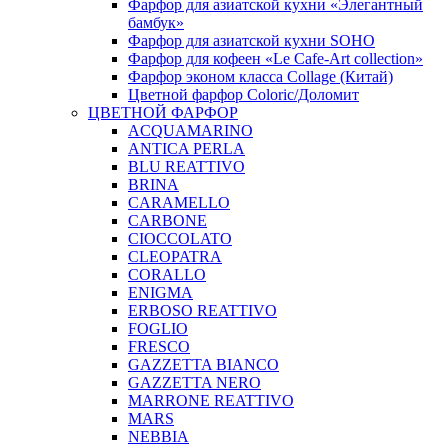
Фарфор для азиатской кухни «Элегантный
бамбук»
Фарфор для азиатской кухни SOHO
Фарфор для кофеен «Le Cafe-Art collection»
Фарфор эконом класса Collage (Китай)
Цветной фарфор Coloric/Доломит
ЦВЕТНОЙ ФАРФОР
ACQUAMARINO
ANTICA PERLA
BLU REATTIVO
BRINA
CARAMELLO
CARBONE
CIOCCOLATO
CLEOPATRA
CORALLO
ENIGMA
ERBOSO REATTIVO
FOGLIO
FRESCO
GAZZETTA BIANCO
GAZZETTA NERO
MARRONE REATTIVO
MARS
NEBBIA