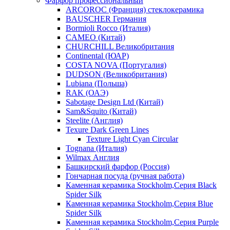
Фарфор профессиональный
ARCOROC (Франция) стеклокерамика
BAUSCHER Германия
Bormioli Rocco (Италия)
CAMEO (Китай)
CHURCHILL Великобритания
Continental (ЮАР)
COSTA NOVA (Португалия)
DUDSON (Великобритания)
Lubiana (Польша)
RAK (ОАЭ)
Sabotage Design Ltd (Китай)
Sam&Squito (Китай)
Steelite (Англия)
Texure Dark Green Lines
Texture Light Cyan Circular
Tognana (Италия)
Wilmax Англия
Башкирский фарфор (Россия)
Гончарная посуда (ручная работа)
Каменная керамика Stockholm,Серия Black
Spider Silk
Каменная керамика Stockholm,Серия Blue
Spider Silk
Каменная керамика Stockholm,Серия Purple