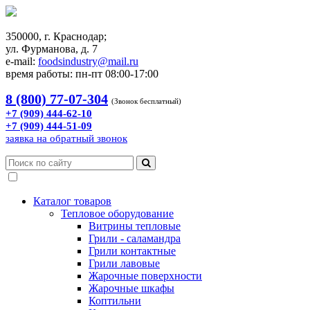
350000, г. Краснодар;
ул. Фурманова, д. 7
e-mail:
foodsindustry@mail.ru
время работы: пн-пт 08:00-17:00
8 (800) 77-07-304
(Звонок бесплатный)
+7 (909) 444-62-10
+7 (909) 444-51-09
заявка на обратный звонок
Каталог товаров
Тепловое оборудование
Витрины тепловые
Грили - саламандра
Грили контактные
Грили лавовые
Жарочные поверхности
Жарочные шкафы
Коптильни