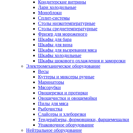
Кондитерские витрины
Лари холодильные
Моноблоки
Сплит-системы
Столы низкотемпературные
Столы среднетемпературные
Фризер для мороженого
Шкафы для бара
Шкафы для вина
Шкафы для вызревания мяса
Шкафы холодильные
Шкафы шокового охлаждения и заморозки
Электромеханическое оборудование
Весы
Куттеры и миксеры ручные
Маринаторы
Мясорубки
Овощерезки и протирки
Овощечистки и овощемойки
Пилы для мяса
Рыбочистка
Слайсеры и хлеборезки
Тендерайзеры, формовщики, фаршемешалки
Упаковочное оборудование
Нейтральное оборудование