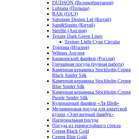
DUDSON (Великобритания)
Lubiana (Польша)
RAK (ОАЭ)
Sabotage Design Ltd (Китай)
Sam&Squito (Китай)
Steelite (Англия)
Texure Dark Green Lines
Texture Light Cyan Circular
Tognana (Италия)
Wilmax Англия
Башкирский фарфор (Россия)
Гончарная посуда (ручная работа)
Каменная керамика Stockholm,Серия
Black Spider Silk
Каменная керамика Stockholm,Серия
Blue Spider Silk
Каменная керамика Stockholm,Серия
Purple Spider Silk
Кулинарный фарфор «Ля Шеф»
Меламиновая посуда для азиатской
кухни «Элегантный бамбук»
Национальная посуда
Посуда из термостойкого стекла
Серия Black Gold
Серия Blue Gold