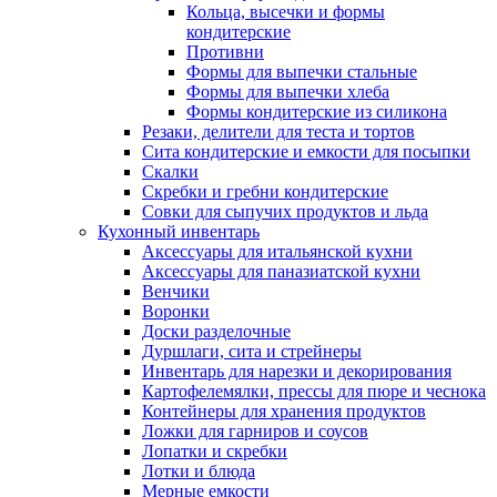
Кольца, высечки и формы
кондитерские
Противни
Формы для выпечки стальные
Формы для выпечки хлеба
Формы кондитерские из силикона
Резаки, делители для теста и тортов
Сита кондитерские и емкости для посыпки
Скалки
Скребки и гребни кондитерские
Совки для сыпучих продуктов и льда
Кухонный инвентарь
Аксессуары для итальянской кухни
Аксессуары для паназиатской кухни
Венчики
Воронки
Доски разделочные
Дуршлаги, сита и стрейнеры
Инвентарь для нарезки и декорирования
Картофелемялки, прессы для пюре и чеснока
Контейнеры для хранения продуктов
Ложки для гарниров и соусов
Лопатки и скребки
Лотки и блюда
Мерные емкости