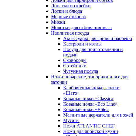
Ложки для гарниров и соусов
Лопатки и скребки
Лотки и блюда
Мерные емкости
Миски
Молотки для отбивания мяса
Наплитная посуда
Аксессуары для гриля и барбекю
Кастрюли и котлы
Посуда для приготовления и
подачи
Сковороды
Сотейники
Чугунная посуда
Ножи поварские, топорики и все для
заточки
Карбовочные ножи, ложки
«Шато»
Кованые ножи «Classic»
Кованые ножи «Eco Line»
Кованые ножи «Elite»
Магнитные держатели для ножей
Мусаты
Ножи ATLANTIC CHEF
Ножи для японской кухни