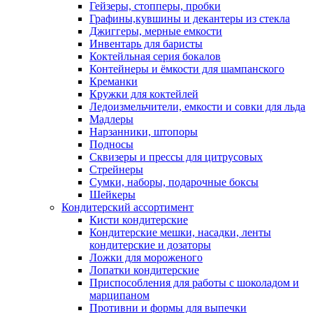
Гейзеры, стопперы, пробки
Графины,кувшины и декантеры из стекла
Джиггеры, мерные емкости
Инвентарь для баристы
Коктейльная серия бокалов
Контейнеры и ёмкости для шампанского
Креманки
Кружки для коктейлей
Ледоизмельчители, емкости и совки для льда
Мадлеры
Нарзанники, штопоры
Подносы
Сквизеры и прессы для цитрусовых
Стрейнеры
Сумки, наборы, подарочные боксы
Шейкеры
Кондитерский ассортимент
Кисти кондитерские
Кондитерские мешки, насадки, ленты
кондитерские и дозаторы
Ложки для мороженого
Лопатки кондитерские
Приспособления для работы с шоколадом и
марципаном
Противни и формы для выпечки