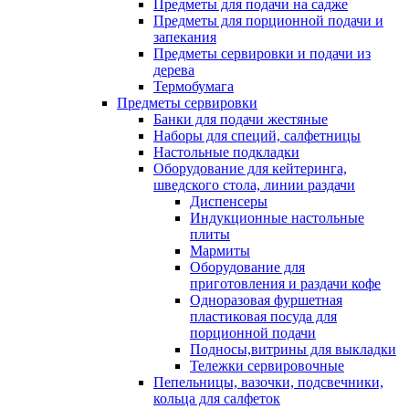
Предметы для подачи на садже
Предметы для порционной подачи и
запекания
Предметы сервировки и подачи из
дерева
Термобумага
Предметы сервировки
Банки для подачи жестяные
Наборы для специй, салфетницы
Настольные подкладки
Оборудование для кейтеринга,
шведского стола, линии раздачи
Диспенсеры
Индукционные настольные
плиты
Мармиты
Оборудование для
приготовления и раздачи кофе
Одноразовая фуршетная
пластиковая посуда для
порционной подачи
Подносы,витрины для выкладки
Тележки сервировочные
Пепельницы, вазочки, подсвечники,
кольца для салфеток