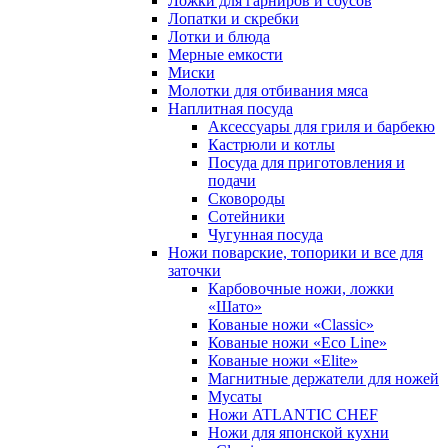
Ложки для гарниров и соусов
Лопатки и скребки
Лотки и блюда
Мерные емкости
Миски
Молотки для отбивания мяса
Наплитная посуда
Аксессуары для гриля и барбекю
Кастрюли и котлы
Посуда для приготовления и
подачи
Сковороды
Сотейники
Чугунная посуда
Ножи поварские, топорики и все для
заточки
Карбовочные ножи, ложки
«Шато»
Кованые ножи «Classic»
Кованые ножи «Eco Line»
Кованые ножи «Elite»
Магнитные держатели для ножей
Мусаты
Ножи ATLANTIC CHEF
Ножи для японской кухни