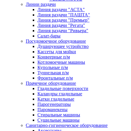
Линии раздачи
Линия раздачи "АСТА"
Линия раздачи "ПАШТА"
Линия раздачи "Премьер"
Линия раздачи "Регата"
Линия раздачи "Ривьера"
Салат-бары
Посудомоечное оборудование
Душирующее устройство
Кассеты для мойки
Конвеерные п/м
Котломоечные машины
Купольные п/м
Туннельная п/м
Фронтальные п/м
Прачечное оборудование
Гладильные поверхности
Каландры гладильные
Катки гладильные
Парогенераторы
Пароманекены
Стиральные машины
Сушильные машины
Санитарно-гигиеническое оборудование
Аксессуары