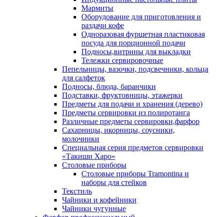
Мармиты
Оборудование для приготовления и
раздачи кофе
Одноразовая фуршетная пластиковая
посуда для порционной подачи
Подносы,витрины для выкладки
Тележки сервировочные
Пепельницы, вазочки, подсвечники, кольца
для салфеток
Подносы, блюда, баранчики
Подставки, фруктовницы, этажерки
Предметы для подачи и хранения (дерево)
Предметы сервировки из полиротанга
Различные предметы сервировки,фарфор
Сахарницы, икорницы, соусники,
молочники
Специальная серия предметов сервировки
«Такиши Харо»
Столовые приборы
Столовые приборы Trаmоntina и
наборы для стейков
Текстиль
Чайники и кофейники
Чайники чугунные