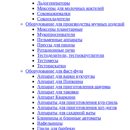
Льдогенераторы
Миксеры для молочных коктелей
Соковыжималки
Сокоохладители
Оборудование для производства мучных изделий
Миксеры планетарные
Мукопросеиватели
Пельменные аппараты
Прессы для пиццы
Ротационные печи
Тестоделители, тестоокруглители
Тестомесы
Тестораскатки
Оборудование для фаст-фуда
Аппарат для варки кукурузы
Аппарат для Попкорна
Аппарат для приготовления шаурмы
Аппарат для такояки
Аппарат Кваркини
Аппараты для приготовления кур-гриль
Аппараты для приготовления хот-догов
Аппараты для сахарной ваты
Блинницы и блинные автоматы
Вафельницы
Грили для барбекю