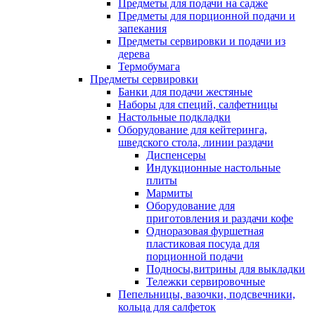
Предметы для подачи на садже
Предметы для порционной подачи и
запекания
Предметы сервировки и подачи из
дерева
Термобумага
Предметы сервировки
Банки для подачи жестяные
Наборы для специй, салфетницы
Настольные подкладки
Оборудование для кейтеринга,
шведского стола, линии раздачи
Диспенсеры
Индукционные настольные
плиты
Мармиты
Оборудование для
приготовления и раздачи кофе
Одноразовая фуршетная
пластиковая посуда для
порционной подачи
Подносы,витрины для выкладки
Тележки сервировочные
Пепельницы, вазочки, подсвечники,
кольца для салфеток