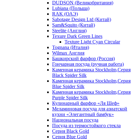
DUDSON (Великобритания)
Lubiana (Польша)
RAK (ОАЭ)
Sabotage Design Ltd (Китай)
Sam&Squito (Китай)
Steelite (Англия)
Texure Dark Green Lines
Texture Light Cyan Circular
Tognana (Италия)
Wilmax Англия
Башкирский фарфор (Россия)
Гончарная посуда (ручная работа)
Каменная керамика Stockholm,Серия
Black Spider Silk
Каменная керамика Stockholm,Серия
Blue Spider Silk
Каменная керамика Stockholm,Серия
Purple Spider Silk
Кулинарный фарфор «Ля Шеф»
Меламиновая посуда для азиатской
кухни «Элегантный бамбук»
Национальная посуда
Посуда из термостойкого стекла
Серия Black Gold
Серия Blue Gold