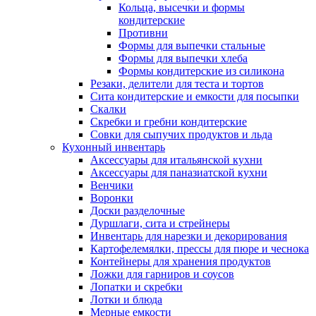
Кольца, высечки и формы
кондитерские
Противни
Формы для выпечки стальные
Формы для выпечки хлеба
Формы кондитерские из силикона
Резаки, делители для теста и тортов
Сита кондитерские и емкости для посыпки
Скалки
Скребки и гребни кондитерские
Совки для сыпучих продуктов и льда
Кухонный инвентарь
Аксессуары для итальянской кухни
Аксессуары для паназиатской кухни
Венчики
Воронки
Доски разделочные
Дуршлаги, сита и стрейнеры
Инвентарь для нарезки и декорирования
Картофелемялки, прессы для пюре и чеснока
Контейнеры для хранения продуктов
Ложки для гарниров и соусов
Лопатки и скребки
Лотки и блюда
Мерные емкости