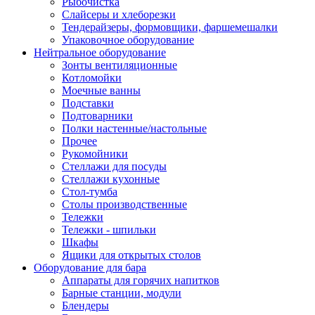
Рыбочистка
Слайсеры и хлеборезки
Тендерайзеры, формовщики, фаршемешалки
Упаковочное оборудование
Нейтральное оборудование
Зонты вентиляционные
Котломойки
Моечные ванны
Подставки
Подтоварники
Полки настенные/настольные
Прочее
Рукомойники
Стеллажи для посуды
Стеллажи кухонные
Стол-тумба
Столы производственные
Тележки
Тележки - шпильки
Шкафы
Ящики для открытых столов
Оборудование для бара
Аппараты для горячих напитков
Барные станции, модули
Блендеры