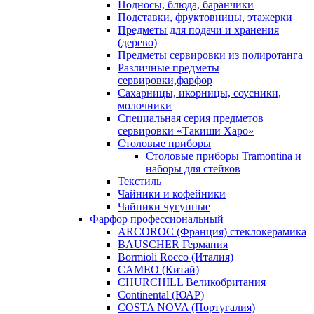
Подносы, блюда, баранчики
Подставки, фруктовницы, этажерки
Предметы для подачи и хранения
(дерево)
Предметы сервировки из полиротанга
Различные предметы
сервировки,фарфор
Сахарницы, икорницы, соусники,
молочники
Специальная серия предметов
сервировки «Такиши Харо»
Столовые приборы
Столовые приборы Trаmоntina и
наборы для стейков
Текстиль
Чайники и кофейники
Чайники чугунные
Фарфор профессиональный
ARCOROC (Франция) стеклокерамика
BAUSCHER Германия
Bormioli Rocco (Италия)
CAMEO (Китай)
CHURCHILL Великобритания
Continental (ЮАР)
COSTA NOVA (Португалия)