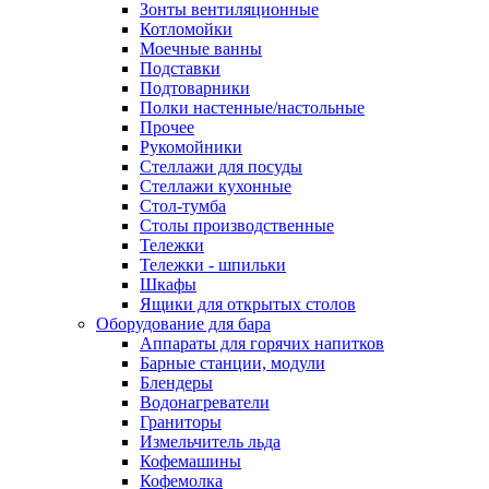
Зонты вентиляционные
Котломойки
Моечные ванны
Подставки
Подтоварники
Полки настенные/настольные
Прочее
Рукомойники
Стеллажи для посуды
Стеллажи кухонные
Стол-тумба
Столы производственные
Тележки
Тележки - шпильки
Шкафы
Ящики для открытых столов
Оборудование для бара
Аппараты для горячих напитков
Барные станции, модули
Блендеры
Водонагреватели
Граниторы
Измельчитель льда
Кофемашины
Кофемолка