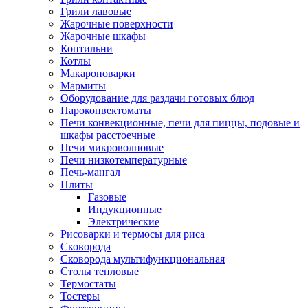
Грили лавовые
Жарочные поверхности
Жарочные шкафы
Коптильни
Котлы
Макароноварки
Мармиты
Оборудование для раздачи готовых блюд
Пароконвектоматы
Печи конвекционные, печи для пиццы, подовые и
шкафы расстоечные
Печи микроволновые
Печи низкотемпературные
Печь-мангал
Плиты
Газовые
Индукционные
Электрические
Рисоварки и термосы для риса
Сковорода
Сковорода мультифункциональная
Столы тепловые
Термостаты
Тостеры