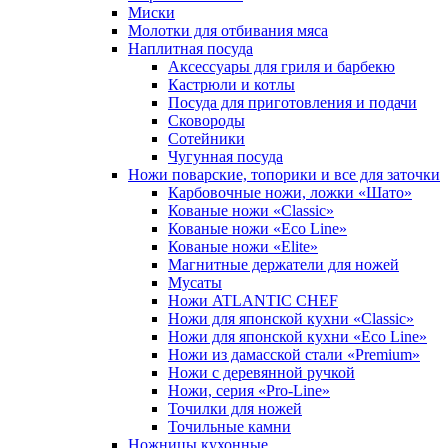
Миски
Молотки для отбивания мяса
Наплитная посуда
Аксессуары для гриля и барбекю
Кастрюли и котлы
Посуда для приготовления и подачи
Сковороды
Сотейники
Чугунная посуда
Ножи поварские, топорики и все для заточки
Карбовочные ножи, ложки «Шато»
Кованые ножи «Classic»
Кованые ножи «Eco Line»
Кованые ножи «Elite»
Магнитные держатели для ножей
Мусаты
Ножи ATLANTIC CHEF
Ножи для японской кухни «Classic»
Ножи для японской кухни «Eco Line»
Ножи из дамасской стали «Premium»
Ножи с деревянной ручкой
Ножи, серия «Pro-Line»
Точилки для ножей
Точильные камни
Ножницы кухонные