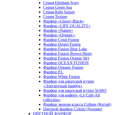
Серия Elephant Ivory
Серия Green Sea
Серия Rubi Sunset
Серия Texture
Фарфор «Glossy-Black»
Фарфор «LIFE QUALITY»
Фарфор «Nature»
Фарфор «Organic»
Фарфор Coral Fusion
Фарфор Desert Fusion
Фарфор Fusion Blue Lake
Фарфор Fusion Brown Shore
Фарфор Fusion Orange Sky
Фарфор OCEAN FUSION
Фарфор Organic Fusion
Фарфор P.L
Фарфор White Fusion
Фарфор для азиатской кухни
«Элегантный бамбук»
Фарфор для азиатской кухни SOHO
Фарфор для кофеен «Le Cafe-Art
collection»
Фарфор эконом класса Collage (Китай)
Цветной фарфор Coloric/Доломит
ЦВЕТНОЙ ФАРФОР