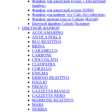
Фарфор для азиатской кухни «Элегантный
бамбук»
Фарфор для азиатской кухни SOHO
Фарфор для кофеен «Le Cafe-Art collection»
Фарфор эконом класса Collage (Китай)
Цветной фарфор Coloric/Доломит
ЦВЕТНОЙ ФАРФОР
ACQUAMARINO
ANTICA PERLA
BLU REATTIVO
BRINA
CARAMELLO
CARBONE
CIOCCOLATO
CLEOPATRA
CORALLO
ENIGMA
ERBOSO REATTIVO
FOGLIO
FRESCO
GAZZETTA BIANCO
GAZZETTA NERO
MARRONE REATTIVO
MARS
NEBBIA