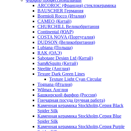
Фарфор профессиональный
ARCOROC (Франция) стеклокерамика
BAUSCHER Германия
Bormioli Rocco (Италия)
CAMEO (Китай)
CHURCHILL Великобритания
Continental (ЮАР)
COSTA NOVA (Португалия)
DUDSON (Великобритания)
Lubiana (Польша)
RAK (ОАЭ)
Sabotage Design Ltd (Китай)
Sam&Squito (Китай)
Steelite (Англия)
Texure Dark Green Lines
Texture Light Cyan Circular
Tognana (Италия)
Wilmax Англия
Башкирский фарфор (Россия)
Гончарная посуда (ручная работа)
Каменная керамика Stockholm,Серия Black
Spider Silk
Каменная керамика Stockholm,Серия Blue
Spider Silk
Каменная керамика Stockholm,Серия Purple