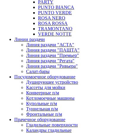
PARTY
PUNTO BIANCA
PUNTO VERDE
ROSA NERO
ROSA ROSSA
TRAMONTANO
VERDE NOTTE
Линии раздачи
Линия раздачи "АСТА"
Линия раздачи "ПАШТА"
Линия раздачи "Премьер"
Линия раздачи "Регата"
Линия раздачи "Ривьера"
Салат-бары
Посудомоечное оборудование
Душирующее устройство
Кассеты для мойки
Конвеерные п/м
Котломоечные машины
Купольные п/м
Туннельная п/м
Фронтальные п/м
Прачечное оборудование
Гладильные поверхности
Каландры гладильные