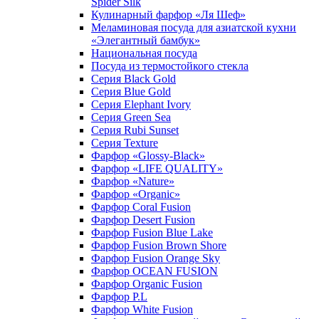
Spider Silk
Кулинарный фарфор «Ля Шеф»
Меламиновая посуда для азиатской кухни
«Элегантный бамбук»
Национальная посуда
Посуда из термостойкого стекла
Серия Black Gold
Серия Blue Gold
Серия Elephant Ivory
Серия Green Sea
Серия Rubi Sunset
Серия Texture
Фарфор «Glossy-Black»
Фарфор «LIFE QUALITY»
Фарфор «Nature»
Фарфор «Organic»
Фарфор Coral Fusion
Фарфор Desert Fusion
Фарфор Fusion Blue Lake
Фарфор Fusion Brown Shore
Фарфор Fusion Orange Sky
Фарфор OCEAN FUSION
Фарфор Organic Fusion
Фарфор P.L
Фарфор White Fusion