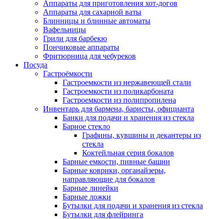
Аппараты для приготовления хот-догов
Аппараты для сахарной ваты
Блинницы и блинные автоматы
Вафельницы
Грили для барбекю
Пончиковые аппараты
Фритюрница для чебуреков
Посуда
Гастроёмкости
Гастроемкости из нержавеющей стали
Гастроемкости из поликарбоната
Гастроемкости из полипропилена
Инвентарь для бармена, баристы, официанта
Банки для подачи и хранения из стекла
Барное стекло
Графины, кувшины и декантеры из
стекла
Коктейльная серия бокалов
Барные емкости, пивные башни
Барные коврики, органайзеры,
направляющие для бокалов
Барные линейки
Барные ложки
Бутылки для подачи и хранения из стекла
Бутылки для флейринга