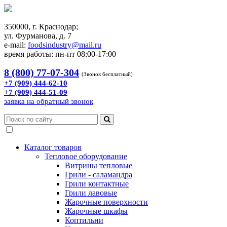
350000, г. Краснодар;
ул. Фурманова, д. 7
e-mail:
foodsindustry@mail.ru
время работы: пн-пт 08:00-17:00
8 (800) 77-07-304
(Звонок бесплатный)
+7 (909) 444-62-10
+7 (909) 444-51-09
заявка на обратный звонок
Каталог товаров
Тепловое оборудование
Витрины тепловые
Грили - саламандра
Грили контактные
Грили лавовые
Жарочные поверхности
Жарочные шкафы
Коптильни