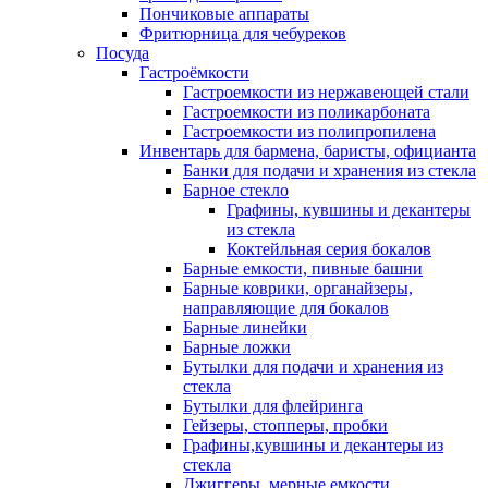
Пончиковые аппараты
Фритюрница для чебуреков
Посуда
Гастроёмкости
Гастроемкости из нержавеющей стали
Гастроемкости из поликарбоната
Гастроемкости из полипропилена
Инвентарь для бармена, баристы, официанта
Банки для подачи и хранения из стекла
Барное стекло
Графины, кувшины и декантеры
из стекла
Коктейльная серия бокалов
Барные емкости, пивные башни
Барные коврики, органайзеры,
направляющие для бокалов
Барные линейки
Барные ложки
Бутылки для подачи и хранения из
стекла
Бутылки для флейринга
Гейзеры, стопперы, пробки
Графины,кувшины и декантеры из
стекла
Джиггеры, мерные емкости