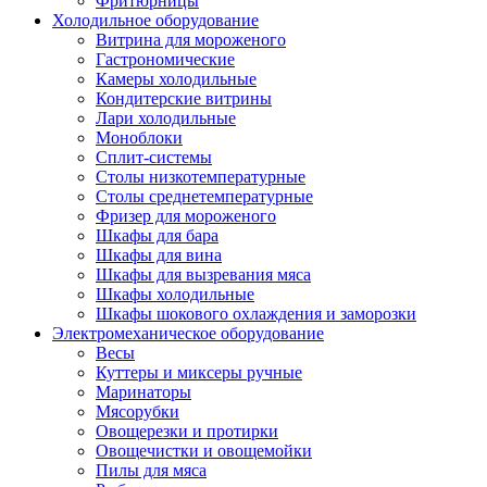
Фритюрницы
Холодильное оборудование
Витрина для мороженого
Гастрономические
Камеры холодильные
Кондитерские витрины
Лари холодильные
Моноблоки
Сплит-системы
Столы низкотемпературные
Столы среднетемпературные
Фризер для мороженого
Шкафы для бара
Шкафы для вина
Шкафы для вызревания мяса
Шкафы холодильные
Шкафы шокового охлаждения и заморозки
Электромеханическое оборудование
Весы
Куттеры и миксеры ручные
Маринаторы
Мясорубки
Овощерезки и протирки
Овощечистки и овощемойки
Пилы для мяса