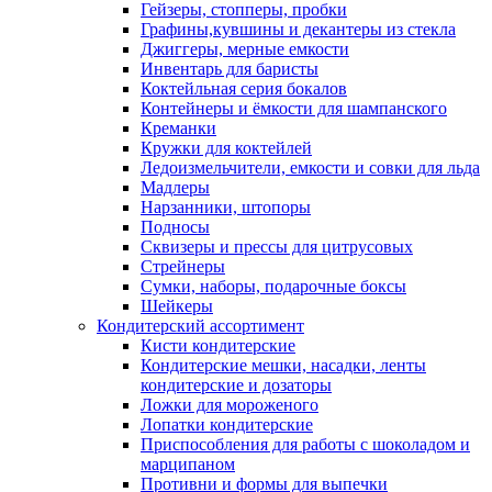
Гейзеры, стопперы, пробки
Графины,кувшины и декантеры из стекла
Джиггеры, мерные емкости
Инвентарь для баристы
Коктейльная серия бокалов
Контейнеры и ёмкости для шампанского
Креманки
Кружки для коктейлей
Ледоизмельчители, емкости и совки для льда
Мадлеры
Нарзанники, штопоры
Подносы
Сквизеры и прессы для цитрусовых
Стрейнеры
Сумки, наборы, подарочные боксы
Шейкеры
Кондитерский ассортимент
Кисти кондитерские
Кондитерские мешки, насадки, ленты
кондитерские и дозаторы
Ложки для мороженого
Лопатки кондитерские
Приспособления для работы с шоколадом и
марципаном
Противни и формы для выпечки