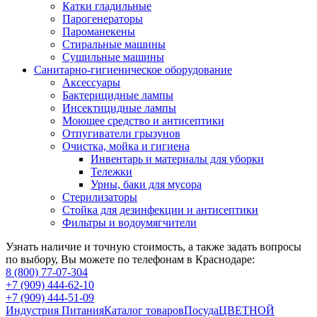
Катки гладильные
Парогенераторы
Пароманекены
Стиральные машины
Сушильные машины
Санитарно-гигиеническое оборудование
Аксессуары
Бактерицидные лампы
Инсектицидные лампы
Моющее средство и антисептики
Отпугиватели грызунов
Очистка, мойка и гигиена
Инвентарь и материалы для уборки
Тележки
Урны, баки для мусора
Стерилизаторы
Стойка для дезинфекции и антисептики
Фильтры и водоумягчители
Узнать наличие и точную стоимость, а также задать вопросы
по выбору, Вы можете по телефонам в Краснодаре:
8 (800) 77-07-304
+7 (909) 444-62-10
+7 (909) 444-51-09
Индустрия Питания
Каталог товаров
Посуда
ЦВЕТНОЙ