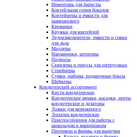
Инвентарь для баристы
Коктейльная серия бокалов
Контейнеры и ёмкости для
шампанского
Креманки
Кружки для коктейлей
Ледоизмельчители, емкости и совки
для льда
Мадлеры
Нарзанники, штопоры
Подносы
Сквизеры и прессы для цитрусовых
Стрейнеры
Сумки, наборы, подарочные боксы
Шейкеры
Кондитерский ассортимент
Кисти кондитерские
Кондитерские мешки, насадки, ленты
кондитерские и дозаторы
Ложки для мороженого
Лопатки кондитерские
Приспособления для работы с
шоколадом и марципаном
Противни и формы для выпечки
Кольца, высечки и формы