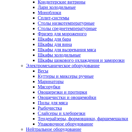
Кондитерские витрины
Лари холодильные
Моноблоки
Сплит-системы
Столы низкотемпературные
Столы среднетемпературные
Фризер для мороженого
Шкафы для бара
Шкафы для вина
Шкафы для вызревания мяса
Шкафы холодильные
Шкафы шокового охлаждения и заморозки
Электромеханическое оборудование
Весы
Куттеры и миксеры ручные
Маринаторы
Мясорубки
Овощерезки и протирки
Овощечистки и овощемойки
Пилы для мяса
Рыбочистка
Слайсеры и хлеборезки
Тендерайзеры, формовщики, фаршемешалки
Упаковочное оборудование
Нейтральное оборудование