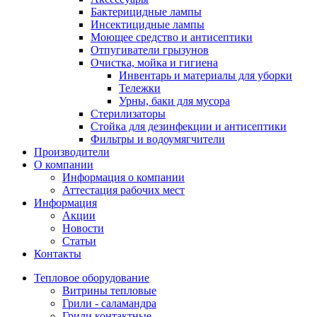
Бактерицидные лампы
Инсектицидные лампы
Моющее средство и антисептики
Отпугиватели грызунов
Очистка, мойка и гигиена
Инвентарь и материалы для уборки
Тележки
Урны, баки для мусора
Стерилизаторы
Стойка для дезинфекции и антисептики
Фильтры и водоумягчители
Производители
О компании
Информация о компании
Аттестация рабочих мест
Информация
Акции
Новости
Статьи
Контакты
Тепловое оборудование
Витрины тепловые
Грили - саламандра
Грили контактные