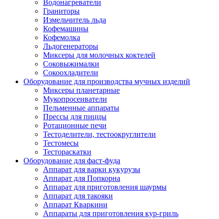
Водонагреватели
Граниторы
Измельчитель льда
Кофемашины
Кофемолка
Льдогенераторы
Миксеры для молочных коктелей
Соковыжималки
Сокоохладители
Оборудование для производства мучных изделий
Миксеры планетарные
Мукопросеиватели
Пельменные аппараты
Прессы для пиццы
Ротационные печи
Тестоделители, тестоокруглители
Тестомесы
Тестораскатки
Оборудование для фаст-фуда
Аппарат для варки кукурузы
Аппарат для Попкорна
Аппарат для приготовления шаурмы
Аппарат для такояки
Аппарат Кваркини
Аппараты для приготовления кур-гриль