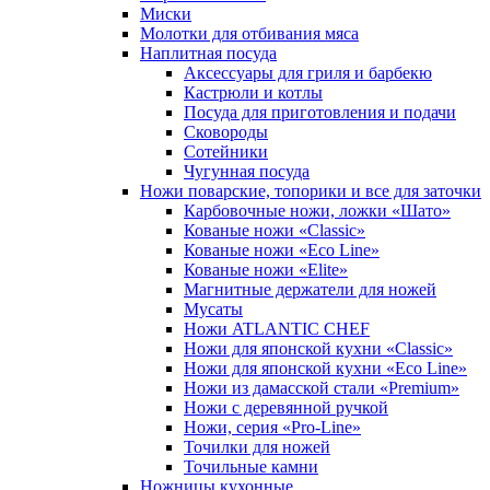
Миски
Молотки для отбивания мяса
Наплитная посуда
Аксессуары для гриля и барбекю
Кастрюли и котлы
Посуда для приготовления и подачи
Сковороды
Сотейники
Чугунная посуда
Ножи поварские, топорики и все для заточки
Карбовочные ножи, ложки «Шато»
Кованые ножи «Classic»
Кованые ножи «Eco Line»
Кованые ножи «Elite»
Магнитные держатели для ножей
Мусаты
Ножи ATLANTIC CHEF
Ножи для японской кухни «Classic»
Ножи для японской кухни «Eco Line»
Ножи из дамасской стали «Premium»
Ножи с деревянной ручкой
Ножи, серия «Pro-Line»
Точилки для ножей
Точильные камни
Ножницы кухонные