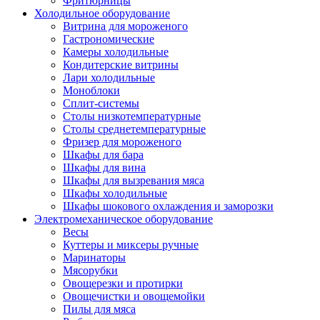
Фритюрницы
Холодильное оборудование
Витрина для мороженого
Гастрономические
Камеры холодильные
Кондитерские витрины
Лари холодильные
Моноблоки
Сплит-системы
Столы низкотемпературные
Столы среднетемпературные
Фризер для мороженого
Шкафы для бара
Шкафы для вина
Шкафы для вызревания мяса
Шкафы холодильные
Шкафы шокового охлаждения и заморозки
Электромеханическое оборудование
Весы
Куттеры и миксеры ручные
Маринаторы
Мясорубки
Овощерезки и протирки
Овощечистки и овощемойки
Пилы для мяса