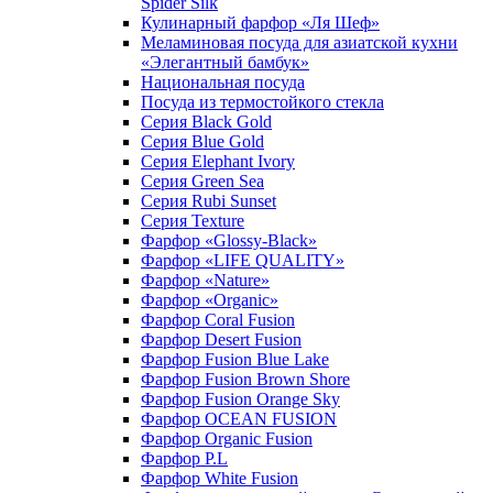
Spider Silk
Кулинарный фарфор «Ля Шеф»
Меламиновая посуда для азиатской кухни
«Элегантный бамбук»
Национальная посуда
Посуда из термостойкого стекла
Серия Black Gold
Серия Blue Gold
Серия Elephant Ivory
Серия Green Sea
Серия Rubi Sunset
Серия Texture
Фарфор «Glossy-Black»
Фарфор «LIFE QUALITY»
Фарфор «Nature»
Фарфор «Organic»
Фарфор Coral Fusion
Фарфор Desert Fusion
Фарфор Fusion Blue Lake
Фарфор Fusion Brown Shore
Фарфор Fusion Orange Sky
Фарфор OCEAN FUSION
Фарфор Organic Fusion
Фарфор P.L
Фарфор White Fusion