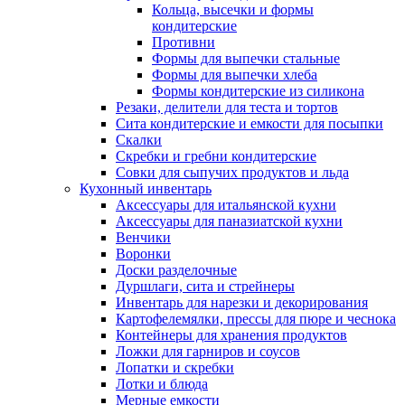
Кольца, высечки и формы
кондитерские
Противни
Формы для выпечки стальные
Формы для выпечки хлеба
Формы кондитерские из силикона
Резаки, делители для теста и тортов
Сита кондитерские и емкости для посыпки
Скалки
Скребки и гребни кондитерские
Совки для сыпучих продуктов и льда
Кухонный инвентарь
Аксессуары для итальянской кухни
Аксессуары для паназиатской кухни
Венчики
Воронки
Доски разделочные
Дуршлаги, сита и стрейнеры
Инвентарь для нарезки и декорирования
Картофелемялки, прессы для пюре и чеснока
Контейнеры для хранения продуктов
Ложки для гарниров и соусов
Лопатки и скребки
Лотки и блюда
Мерные емкости