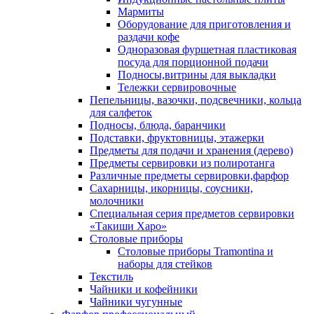
Мармиты
Оборудование для приготовления и
раздачи кофе
Одноразовая фуршетная пластиковая
посуда для порционной подачи
Подносы,витрины для выкладки
Тележки сервировочные
Пепельницы, вазочки, подсвечники, кольца
для салфеток
Подносы, блюда, баранчики
Подставки, фруктовницы, этажерки
Предметы для подачи и хранения (дерево)
Предметы сервировки из полиротанга
Различные предметы сервировки,фарфор
Сахарницы, икорницы, соусники,
молочники
Специальная серия предметов сервировки
«Такиши Харо»
Столовые приборы
Столовые приборы Trаmоntina и
наборы для стейков
Текстиль
Чайники и кофейники
Чайники чугунные