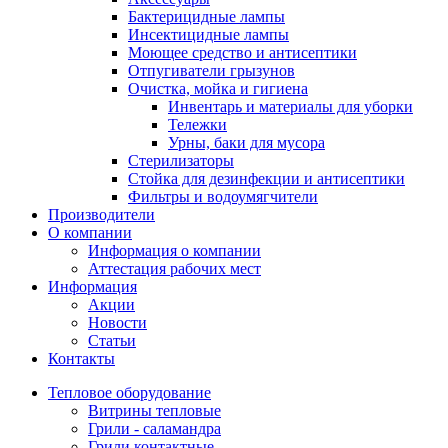
Бактерицидные лампы
Инсектицидные лампы
Моющее средство и антисептики
Отпугиватели грызунов
Очистка, мойка и гигиена
Инвентарь и материалы для уборки
Тележки
Урны, баки для мусора
Стерилизаторы
Стойка для дезинфекции и антисептики
Фильтры и водоумягчители
Производители
О компании
Информация о компании
Аттестация рабочих мест
Информация
Акции
Новости
Статьи
Контакты
Тепловое оборудование
Витрины тепловые
Грили - саламандра
Грили контактные