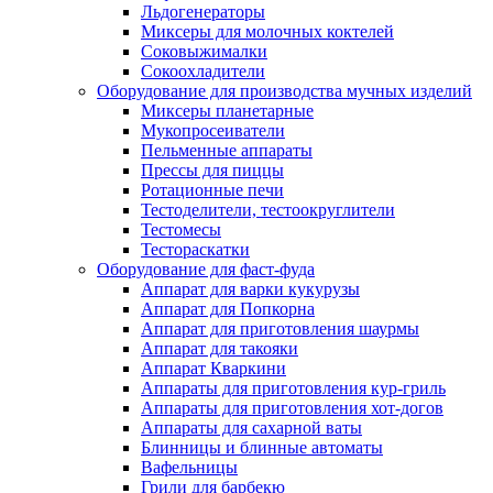
Льдогенераторы
Миксеры для молочных коктелей
Соковыжималки
Сокоохладители
Оборудование для производства мучных изделий
Миксеры планетарные
Мукопросеиватели
Пельменные аппараты
Прессы для пиццы
Ротационные печи
Тестоделители, тестоокруглители
Тестомесы
Тестораскатки
Оборудование для фаст-фуда
Аппарат для варки кукурузы
Аппарат для Попкорна
Аппарат для приготовления шаурмы
Аппарат для такояки
Аппарат Кваркини
Аппараты для приготовления кур-гриль
Аппараты для приготовления хот-догов
Аппараты для сахарной ваты
Блинницы и блинные автоматы
Вафельницы
Грили для барбекю