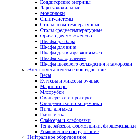
Кондитерские витрины
Лари холодильные
Моноблоки
Сплит-системы
Столы низкотемпературные
Столы среднетемпературные
Фризер для мороженого
Шкафы для бара
Шкафы для вина
Шкафы для вызревания мяса
Шкафы холодильные
Шкафы шокового охлаждения и заморозки
Электромеханическое оборудование
Весы
Куттеры и миксеры ручные
Маринаторы
Мясорубки
Овощерезки и протирки
Овощечистки и овощемойки
Пилы для мяса
Рыбочистка
Слайсеры и хлеборезки
Тендерайзеры, формовщики, фаршемешалки
Упаковочное оборудование
Нейтральное оборудование