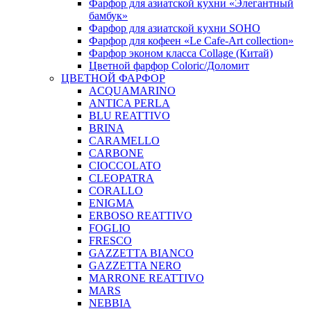
Фарфор для азиатской кухни «Элегантный
бамбук»
Фарфор для азиатской кухни SOHO
Фарфор для кофеен «Le Cafe-Art collection»
Фарфор эконом класса Collage (Китай)
Цветной фарфор Coloric/Доломит
ЦВЕТНОЙ ФАРФОР
ACQUAMARINO
ANTICA PERLA
BLU REATTIVO
BRINA
CARAMELLO
CARBONE
CIOCCOLATO
CLEOPATRA
CORALLO
ENIGMA
ERBOSO REATTIVO
FOGLIO
FRESCO
GAZZETTA BIANCO
GAZZETTA NERO
MARRONE REATTIVO
MARS
NEBBIA