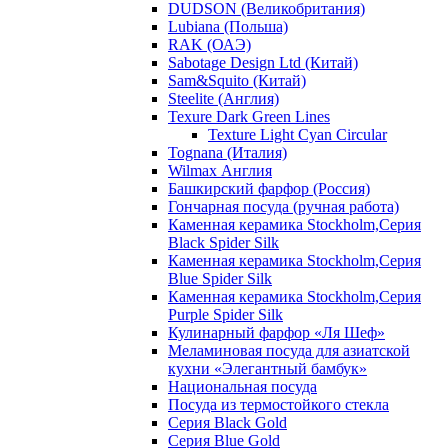
DUDSON (Великобритания)
Lubiana (Польша)
RAK (ОАЭ)
Sabotage Design Ltd (Китай)
Sam&Squito (Китай)
Steelite (Англия)
Texure Dark Green Lines
Texture Light Cyan Circular
Tognana (Италия)
Wilmax Англия
Башкирский фарфор (Россия)
Гончарная посуда (ручная работа)
Каменная керамика Stockholm,Серия
Black Spider Silk
Каменная керамика Stockholm,Серия
Blue Spider Silk
Каменная керамика Stockholm,Серия
Purple Spider Silk
Кулинарный фарфор «Ля Шеф»
Меламиновая посуда для азиатской
кухни «Элегантный бамбук»
Национальная посуда
Посуда из термостойкого стекла
Серия Black Gold
Серия Blue Gold