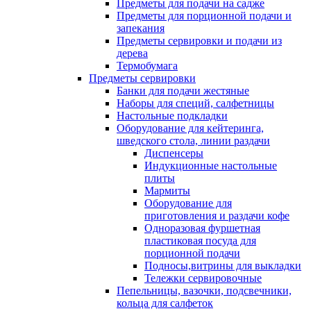
Предметы для подачи на садже
Предметы для порционной подачи и
запекания
Предметы сервировки и подачи из
дерева
Термобумага
Предметы сервировки
Банки для подачи жестяные
Наборы для специй, салфетницы
Настольные подкладки
Оборудование для кейтеринга,
шведского стола, линии раздачи
Диспенсеры
Индукционные настольные
плиты
Мармиты
Оборудование для
приготовления и раздачи кофе
Одноразовая фуршетная
пластиковая посуда для
порционной подачи
Подносы,витрины для выкладки
Тележки сервировочные
Пепельницы, вазочки, подсвечники,
кольца для салфеток