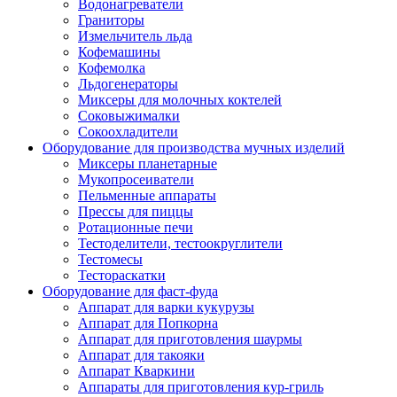
Водонагреватели
Граниторы
Измельчитель льда
Кофемашины
Кофемолка
Льдогенераторы
Миксеры для молочных коктелей
Соковыжималки
Сокоохладители
Оборудование для производства мучных изделий
Миксеры планетарные
Мукопросеиватели
Пельменные аппараты
Прессы для пиццы
Ротационные печи
Тестоделители, тестоокруглители
Тестомесы
Тестораскатки
Оборудование для фаст-фуда
Аппарат для варки кукурузы
Аппарат для Попкорна
Аппарат для приготовления шаурмы
Аппарат для такояки
Аппарат Кваркини
Аппараты для приготовления кур-гриль