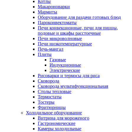
Котлы
Макароноварки
Мармиты
Оборудование для раздачи готовых блюд
Пароконвектоматы
Печи конвекционные, печи для пиццы,
подовые и шкафы расстоечные
Печи микроволновые
Печи низкотемпературные
Печь-мангал
Плиты
Газовые
Индукционные
Электрические
Рисоварки и термосы для риса
Сковорода
Сковорода мультифункциональная
Столы тепловые
Термостаты
Тостеры
Фритюрницы
Холодильное оборудование
Витрина для мороженого
Гастрономические
Камеры холодильные