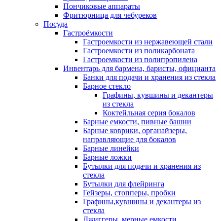
Пончиковые аппараты
Фритюрница для чебуреков
Посуда
Гастроёмкости
Гастроемкости из нержавеющей стали
Гастроемкости из поликарбоната
Гастроемкости из полипропилена
Инвентарь для бармена, баристы, официанта
Банки для подачи и хранения из стекла
Барное стекло
Графины, кувшины и декантеры
из стекла
Коктейльная серия бокалов
Барные емкости, пивные башни
Барные коврики, органайзеры,
направляющие для бокалов
Барные линейки
Барные ложки
Бутылки для подачи и хранения из
стекла
Бутылки для флейринга
Гейзеры, стопперы, пробки
Графины,кувшины и декантеры из
стекла
Джиггеры, мерные емкости