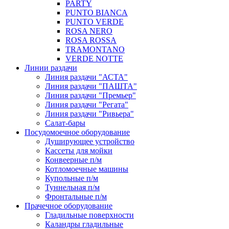
PARTY
PUNTO BIANCA
PUNTO VERDE
ROSA NERO
ROSA ROSSA
TRAMONTANO
VERDE NOTTE
Линии раздачи
Линия раздачи "АСТА"
Линия раздачи "ПАШТА"
Линия раздачи "Премьер"
Линия раздачи "Регата"
Линия раздачи "Ривьера"
Салат-бары
Посудомоечное оборудование
Душирующее устройство
Кассеты для мойки
Конвеерные п/м
Котломоечные машины
Купольные п/м
Туннельная п/м
Фронтальные п/м
Прачечное оборудование
Гладильные поверхности
Каландры гладильные