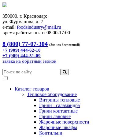
350000, г. Краснодар;
ул. Фурманова, д. 7
e-mail:
foodsindustry@mail.ru
время работы: пн-пт 08:00-17:00
8 (800) 77-07-304
(Звонок бесплатный)
+7 (909) 444-62-10
+7 (909) 444-51-09
заявка на обратный звонок
Каталог товаров
Тепловое оборудование
Витрины тепловые
Грили - саламандра
Грили контактные
Грили лавовые
Жарочные поверхности
Жарочные шкафы
Коптильни