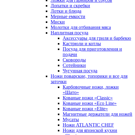
Ложки для гарниров и соусов
Лопатки и скребки
Лотки и блюда
Мерные емкости
Миски
Молотки для отбивания мяса
Наплитная посуда
Аксессуары для гриля и барбекю
Кастрюли и котлы
Посуда для приготовления и
подачи
Сковороды
Сотейники
Чугунная посуда
Ножи поварские, топорики и все для
заточки
Карбовочные ножи, ложки
«Шато»
Кованые ножи «Classic»
Кованые ножи «Eco Line»
Кованые ножи «Elite»
Магнитные держатели для ножей
Мусаты
Ножи ATLANTIC CHEF
Ножи для японской кухни