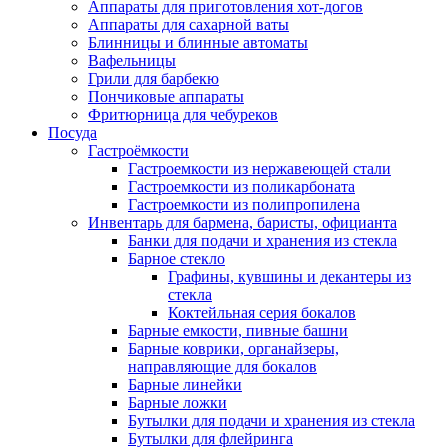
Аппараты для приготовления хот-догов
Аппараты для сахарной ваты
Блинницы и блинные автоматы
Вафельницы
Грили для барбекю
Пончиковые аппараты
Фритюрница для чебуреков
Посуда
Гастроёмкости
Гастроемкости из нержавеющей стали
Гастроемкости из поликарбоната
Гастроемкости из полипропилена
Инвентарь для бармена, баристы, официанта
Банки для подачи и хранения из стекла
Барное стекло
Графины, кувшины и декантеры из
стекла
Коктейльная серия бокалов
Барные емкости, пивные башни
Барные коврики, органайзеры,
направляющие для бокалов
Барные линейки
Барные ложки
Бутылки для подачи и хранения из стекла
Бутылки для флейринга