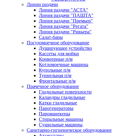
Линии раздачи
Линия раздачи "АСТА"
Линия раздачи "ПАШТА"
Линия раздачи "Премьер"
Линия раздачи "Регата"
Линия раздачи "Ривьера"
Салат-бары
Посудомоечное оборудование
Душирующее устройство
Кассеты для мойки
Конвеерные п/м
Котломоечные машины
Купольные п/м
Туннельная п/м
Фронтальные п/м
Прачечное оборудование
Гладильные поверхности
Каландры гладильные
Катки гладильные
Парогенераторы
Пароманекены
Стиральные машины
Сушильные машины
Санитарно-гигиеническое оборудование
Аксессуары