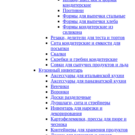
кондитерские
Противни
Формы для выпечки стальные
Формы для выпечки хлеба
Формы кондитерские из
силикона
Резаки, делители для теста и тортов
Сита кондитерские и емкости для
посыпки
Скалки
Скребки и гребни кондитерские
Совки для сыпучих продуктов и льда
Кухонный инвентарь
Аксессуары для итальянской кухни
Аксессуары для паназиатской кухни
Венчики
Воронки
Доски разделочные
Дуршлаги, сита и стрейнеры
Инвентарь для нарезки и
декорирования
Картофелемялки, прессы для пюре и
чеснока
Контейнеры для хранения продуктов