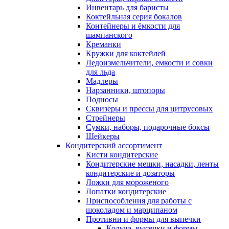
Инвентарь для баристы
Коктейльная серия бокалов
Контейнеры и ёмкости для
шампанского
Креманки
Кружки для коктейлей
Ледоизмельчители, емкости и совки
для льда
Мадлеры
Нарзанники, штопоры
Подносы
Сквизеры и прессы для цитрусовых
Стрейнеры
Сумки, наборы, подарочные боксы
Шейкеры
Кондитерский ассортимент
Кисти кондитерские
Кондитерские мешки, насадки, ленты
кондитерские и дозаторы
Ложки для мороженого
Лопатки кондитерские
Приспособления для работы с
шоколадом и марципаном
Противни и формы для выпечки
Кольца, высечки и формы