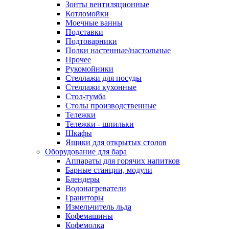
Зонты вентиляционные
Котломойки
Моечные ванны
Подставки
Подтоварники
Полки настенные/настольные
Прочее
Рукомойники
Стеллажи для посуды
Стеллажи кухонные
Стол-тумба
Столы производственные
Тележки
Тележки - шпильки
Шкафы
Ящики для открытых столов
Оборудование для бара
Аппараты для горячих напитков
Барные станции, модули
Блендеры
Водонагреватели
Граниторы
Измельчитель льда
Кофемашины
Кофемолка