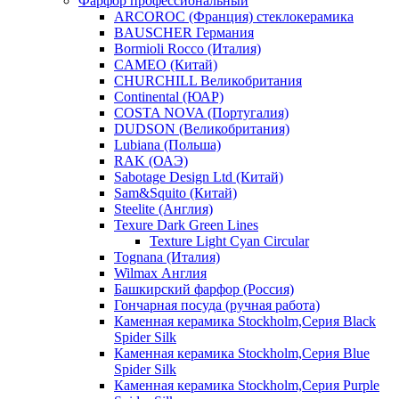
Фарфор профессиональный
ARCOROC (Франция) стеклокерамика
BAUSCHER Германия
Bormioli Rocco (Италия)
CAMEO (Китай)
CHURCHILL Великобритания
Continental (ЮАР)
COSTA NOVA (Португалия)
DUDSON (Великобритания)
Lubiana (Польша)
RAK (ОАЭ)
Sabotage Design Ltd (Китай)
Sam&Squito (Китай)
Steelite (Англия)
Texure Dark Green Lines
Texture Light Cyan Circular
Tognana (Италия)
Wilmax Англия
Башкирский фарфор (Россия)
Гончарная посуда (ручная работа)
Каменная керамика Stockholm,Серия Black
Spider Silk
Каменная керамика Stockholm,Серия Blue
Spider Silk
Каменная керамика Stockholm,Серия Purple