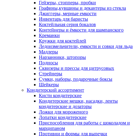
Гейзеры, стопперы, пробки
Графины,кувшины и декантеры из стекла
Джиггеры, мерные емкости
Инвентарь для баристы
Коктейльная серия бокалов
Контейнеры и ёмкости для шампанского
Креманки
Кружки для коктейлей
Ледоизмельчители, емкости и совки для льда
Мадлеры
Нарзанники, штопоры
Подносы
Сквизеры и прессы для цитрусовых
Стрейнеры
Сумки, наборы, подарочные боксы
Шейкеры
Кондитерский ассортимент
Кисти кондитерские
Кондитерские мешки, насадки, ленты
кондитерские и дозаторы
Ложки для мороженого
Лопатки кондитерские
Приспособления для работы с шоколадом и
марципаном
Противни и формы для выпечки