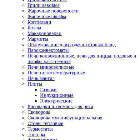
Грили лавовые
Жарочные поверхности
Жарочные шкафы
Коптильни
Котлы
Макароноварки
Мармиты
Оборудование для раздачи готовых блюд
Пароконвектоматы
Печи конвекционные, печи для пиццы, подовые и
шкафы расстоечные
Печи микроволновые
Печи низкотемпературные
Печь-мангал
Плиты
Газовые
Индукционные
Электрические
Рисоварки и термосы для риса
Сковорода
Сковорода мультифункциональная
Столы тепловые
Термостаты
Тостеры