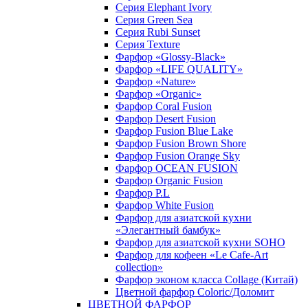
Серия Elephant Ivory
Серия Green Sea
Серия Rubi Sunset
Серия Texture
Фарфор «Glossy-Black»
Фарфор «LIFE QUALITY»
Фарфор «Nature»
Фарфор «Organic»
Фарфор Coral Fusion
Фарфор Desert Fusion
Фарфор Fusion Blue Lake
Фарфор Fusion Brown Shore
Фарфор Fusion Orange Sky
Фарфор OCEAN FUSION
Фарфор Organic Fusion
Фарфор P.L
Фарфор White Fusion
Фарфор для азиатской кухни
«Элегантный бамбук»
Фарфор для азиатской кухни SOHO
Фарфор для кофеен «Le Cafe-Art
collection»
Фарфор эконом класса Collage (Китай)
Цветной фарфор Coloric/Доломит
ЦВЕТНОЙ ФАРФОР