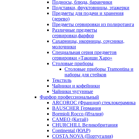
Подносы, блюда, баранчики
Подставки, фруктовницы, этажерки
Предметы для подачи и хранения
(дерево)
Предметы сервировки из полиротанга
Различные предметы
сервировки,фарфор
Сахарницы, икорницы, соусники,
молочники
Специальная серия предметов
сервировки «Такиши Харо»
Столовые приборы
Столовые приборы Trаmоntina и
наборы для стейков
Текстиль
Чайники и кофейники
Чайники чугунные
Фарфор профессиональный
ARCOROC (Франция) стеклокерамика
BAUSCHER Германия
Bormioli Rocco (Италия)
CAMEO (Китай)
CHURCHILL Великобритания
Continental (ЮАР)
COSTA NOVA (Португалия)