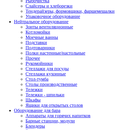
Рыбочистка
Слайсеры и хлеборезки
Тендерайзеры, формовщики, фаршемешалки
Упаковочное оборудование
Нейтральное оборудование
Зонты вентиляционные
Котломойки
Моечные ванны
Подставки
Подтоварники
Полки настенные/настольные
Прочее
Рукомойники
Стеллажи для посуды
Стеллажи кухонные
Стол-тумба
Столы производственные
Тележки
Тележки - шпильки
Шкафы
Ящики для открытых столов
Оборудование для бара
Аппараты для горячих напитков
Барные станции, модули
Блендеры