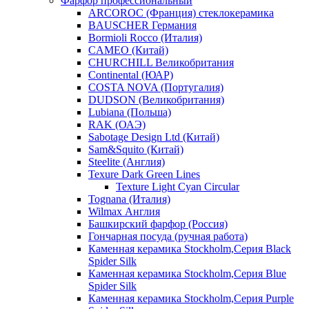
Фарфор профессиональный
ARCOROC (Франция) стеклокерамика
BAUSCHER Германия
Bormioli Rocco (Италия)
CAMEO (Китай)
CHURCHILL Великобритания
Continental (ЮАР)
COSTA NOVA (Португалия)
DUDSON (Великобритания)
Lubiana (Польша)
RAK (ОАЭ)
Sabotage Design Ltd (Китай)
Sam&Squito (Китай)
Steelite (Англия)
Texure Dark Green Lines
Texture Light Cyan Circular
Tognana (Италия)
Wilmax Англия
Башкирский фарфор (Россия)
Гончарная посуда (ручная работа)
Каменная керамика Stockholm,Серия Black
Spider Silk
Каменная керамика Stockholm,Серия Blue
Spider Silk
Каменная керамика Stockholm,Серия Purple