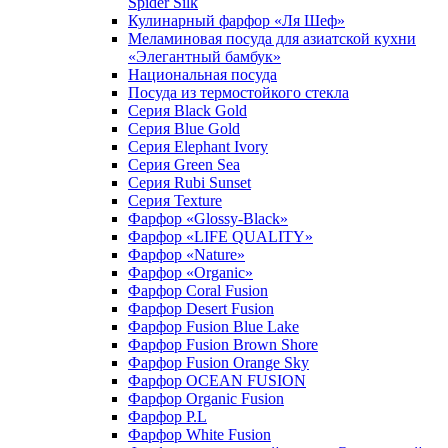
Spider Silk
Кулинарный фарфор «Ля Шеф»
Меламиновая посуда для азиатской кухни
«Элегантный бамбук»
Национальная посуда
Посуда из термостойкого стекла
Серия Black Gold
Серия Blue Gold
Серия Elephant Ivory
Серия Green Sea
Серия Rubi Sunset
Серия Texture
Фарфор «Glossy-Black»
Фарфор «LIFE QUALITY»
Фарфор «Nature»
Фарфор «Organic»
Фарфор Coral Fusion
Фарфор Desert Fusion
Фарфор Fusion Blue Lake
Фарфор Fusion Brown Shore
Фарфор Fusion Orange Sky
Фарфор OCEAN FUSION
Фарфор Organic Fusion
Фарфор P.L
Фарфор White Fusion