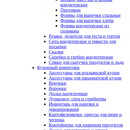
кондитерские
Противни
Формы для выпечки стальные
Формы для выпечки хлеба
Формы кондитерские из
силикона
Резаки, делители для теста и тортов
Сита кондитерские и емкости для
посыпки
Скалки
Скребки и гребни кондитерские
Совки для сыпучих продуктов и льда
Кухонный инвентарь
Аксессуары для итальянской кухни
Аксессуары для паназиатской кухни
Венчики
Воронки
Доски разделочные
Дуршлаги, сита и стрейнеры
Инвентарь для нарезки и
декорирования
Картофелемялки, прессы для пюре и
чеснока
Контейнеры для хранения продуктов