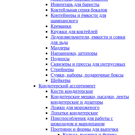
Инвентарь для баристы
Коктейльная серия бокалов
Контейнеры и ёмкости для
шампанского
Креманки
Кружки для коктейлей
Ледоизмельчители, емкости и совки
для льда
Мадлеры
Нарзанники, штопоры
Подносы
Сквизеры и прессы для цитрусовых
Стрейнеры
Сумки, наборы, подарочные боксы
Шейкеры
Кондитерский ассортимент
Кисти кондитерские
Кондитерские мешки, насадки, ленты
кондитерские и дозаторы
Ложки для мороженого
Лопатки кондитерские
Приспособления для работы с
шоколадом и марципаном
Противни и формы для выпечки
Кольца, высечки и формы