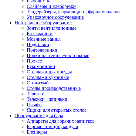
Рыбочистка
Слайсеры и хлеборезки
Тендерайзеры, формовщики, фаршемешалки
Упаковочное оборудование
Нейтральное оборудование
Зонты вентиляционные
Котломойки
Моечные ванны
Подставки
Подтоварники
Полки настенные/настольные
Прочее
Рукомойники
Стеллажи для посуды
Стеллажи кухонные
Стол-тумба
Столы производственные
Тележки
Тележки - шпильки
Шкафы
Ящики для открытых столов
Оборудование для бара
Аппараты для горячих напитков
Барные станции, модули
Блендеры