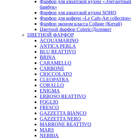
Фарфор для азиатской кухни «Элегантный
бамбук»
Фарфор для азиатской кухни SOHO
Фарфор для кофеен «Le Cafe-Art collection»
Фарфор эконом класса Collage (Китай)
Цветной фарфор Coloric/Доломит
ЦВЕТНОЙ ФАРФОР
ACQUAMARINO
ANTICA PERLA
BLU REATTIVO
BRINA
CARAMELLO
CARBONE
CIOCCOLATO
CLEOPATRA
CORALLO
ENIGMA
ERBOSO REATTIVO
FOGLIO
FRESCO
GAZZETTA BIANCO
GAZZETTA NERO
MARRONE REATTIVO
MARS
NEBBIA