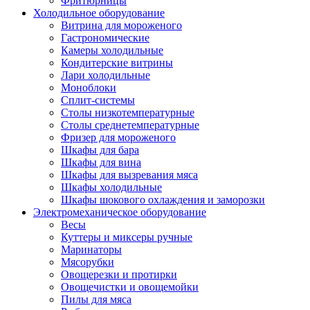
Фритюрницы
Холодильное оборудование
Витрина для мороженого
Гастрономические
Камеры холодильные
Кондитерские витрины
Лари холодильные
Моноблоки
Сплит-системы
Столы низкотемпературные
Столы среднетемпературные
Фризер для мороженого
Шкафы для бара
Шкафы для вина
Шкафы для вызревания мяса
Шкафы холодильные
Шкафы шокового охлаждения и заморозки
Электромеханическое оборудование
Весы
Куттеры и миксеры ручные
Маринаторы
Мясорубки
Овощерезки и протирки
Овощечистки и овощемойки
Пилы для мяса