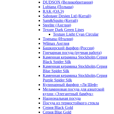
DUDSON (Великобритания)
Lubiana (Польша)
RAK (ОАЭ)
Sabotage Design Ltd (Китай)
Sam&Squito (Китай)
Steelite (Англия)
Texure Dark Green Lines
Texture Light Cyan Circular
Tognana (Италия)
Wilmax Англия
Башкирский фарфор (Россия)
Гончарная посуда (ручная работа)
Каменная керамика Stockholm,Серия
Black Spider Silk
Каменная керамика Stockholm,Серия
Blue Spider Silk
Каменная керамика Stockholm,Серия
Purple Spider Silk
Кулинарный фарфор «Ля Шеф»
Меламиновая посуда для азиатской
кухни «Элегантный бамбук»
Национальная посуда
Посуда из термостойкого стекла
Серия Black Gold
Серия Blue Gold