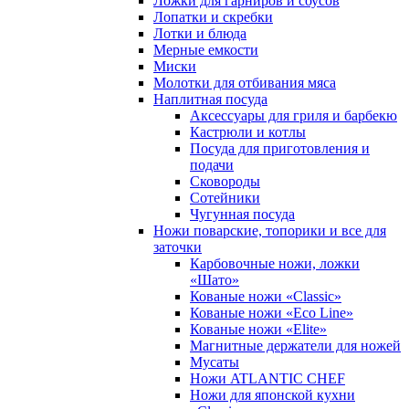
Ложки для гарниров и соусов
Лопатки и скребки
Лотки и блюда
Мерные емкости
Миски
Молотки для отбивания мяса
Наплитная посуда
Аксессуары для гриля и барбекю
Кастрюли и котлы
Посуда для приготовления и
подачи
Сковороды
Сотейники
Чугунная посуда
Ножи поварские, топорики и все для
заточки
Карбовочные ножи, ложки
«Шато»
Кованые ножи «Classic»
Кованые ножи «Eco Line»
Кованые ножи «Elite»
Магнитные держатели для ножей
Мусаты
Ножи ATLANTIC CHEF
Ножи для японской кухни