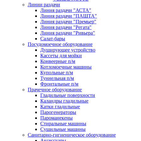
Линии раздачи
Линия раздачи "АСТА"
Линия раздачи "ПАШТА"
Линия раздачи "Премьер"
Линия раздачи "Регата"
Линия раздачи "Ривьера"
Салат-бары
Посудомоечное оборудование
Душирующее устройство
Кассеты для мойки
Конвеерные п/м
Котломоечные машины
Купольные п/м
Туннельная п/м
Фронтальные п/м
Прачечное оборудование
Гладильные поверхности
Каландры гладильные
Катки гладильные
Парогенераторы
Пароманекены
Стиральные машины
Сушильные машины
Санитарно-гигиеническое оборудование
Аксессуары