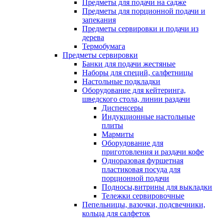
Предметы для подачи на садже
Предметы для порционной подачи и
запекания
Предметы сервировки и подачи из
дерева
Термобумага
Предметы сервировки
Банки для подачи жестяные
Наборы для специй, салфетницы
Настольные подкладки
Оборудование для кейтеринга,
шведского стола, линии раздачи
Диспенсеры
Индукционные настольные
плиты
Мармиты
Оборудование для
приготовления и раздачи кофе
Одноразовая фуршетная
пластиковая посуда для
порционной подачи
Подносы,витрины для выкладки
Тележки сервировочные
Пепельницы, вазочки, подсвечники,
кольца для салфеток