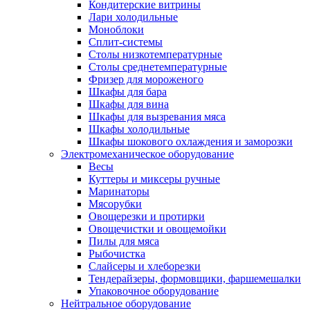
Кондитерские витрины
Лари холодильные
Моноблоки
Сплит-системы
Столы низкотемпературные
Столы среднетемпературные
Фризер для мороженого
Шкафы для бара
Шкафы для вина
Шкафы для вызревания мяса
Шкафы холодильные
Шкафы шокового охлаждения и заморозки
Электромеханическое оборудование
Весы
Куттеры и миксеры ручные
Маринаторы
Мясорубки
Овощерезки и протирки
Овощечистки и овощемойки
Пилы для мяса
Рыбочистка
Слайсеры и хлеборезки
Тендерайзеры, формовщики, фаршемешалки
Упаковочное оборудование
Нейтральное оборудование