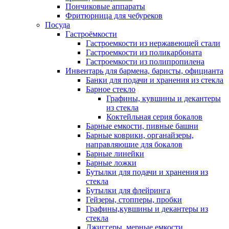
Пончиковые аппараты
Фритюрница для чебуреков
Посуда
Гастроёмкости
Гастроемкости из нержавеющей стали
Гастроемкости из поликарбоната
Гастроемкости из полипропилена
Инвентарь для бармена, баристы, официанта
Банки для подачи и хранения из стекла
Барное стекло
Графины, кувшины и декантеры
из стекла
Коктейльная серия бокалов
Барные емкости, пивные башни
Барные коврики, органайзеры,
направляющие для бокалов
Барные линейки
Барные ложки
Бутылки для подачи и хранения из
стекла
Бутылки для флейринга
Гейзеры, стопперы, пробки
Графины,кувшины и декантеры из
стекла
Джиггеры, мерные емкости