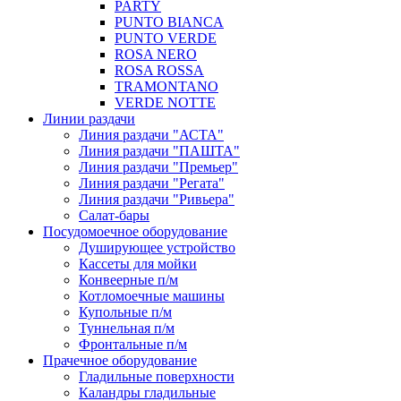
PARTY
PUNTO BIANCA
PUNTO VERDE
ROSA NERO
ROSA ROSSA
TRAMONTANO
VERDE NOTTE
Линии раздачи
Линия раздачи "АСТА"
Линия раздачи "ПАШТА"
Линия раздачи "Премьер"
Линия раздачи "Регата"
Линия раздачи "Ривьера"
Салат-бары
Посудомоечное оборудование
Душирующее устройство
Кассеты для мойки
Конвеерные п/м
Котломоечные машины
Купольные п/м
Туннельная п/м
Фронтальные п/м
Прачечное оборудование
Гладильные поверхности
Каландры гладильные