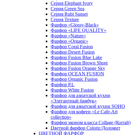
Серия Elephant Ivory
Серия Green Sea
Серия Rubi Sunset
Серия Texture
Фарфор «Glossy-Black»
Фарфор «LIFE QUALITY»
Фарфор «Nature»
Фарфор «Organic»
Фарфор Coral Fusion
Фарфор Desert Fusion
Фарфор Fusion Blue Lake
Фарфор Fusion Brown Shore
Фарфор Fusion Orange Sky
Фарфор OCEAN FUSION
Фарфор Organic Fusion
Фарфор P.L
Фарфор White Fusion
Фарфор для азиатской кухни
«Элегантный бамбук»
Фарфор для азиатской кухни SOHO
Фарфор для кофеен «Le Cafe-Art
collection»
Фарфор эконом класса Collage (Китай)
Цветной фарфор Coloric/Доломит
ЦВЕТНОЙ ФАРФОР