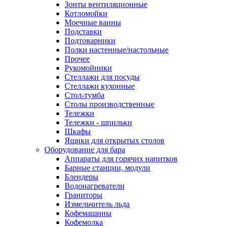
Зонты вентиляционные
Котломойки
Моечные ванны
Подставки
Подтоварники
Полки настенные/настольные
Прочее
Рукомойники
Стеллажи для посуды
Стеллажи кухонные
Стол-тумба
Столы производственные
Тележки
Тележки - шпильки
Шкафы
Ящики для открытых столов
Оборудование для бара
Аппараты для горячих напитков
Барные станции, модули
Блендеры
Водонагреватели
Граниторы
Измельчитель льда
Кофемашины
Кофемолка