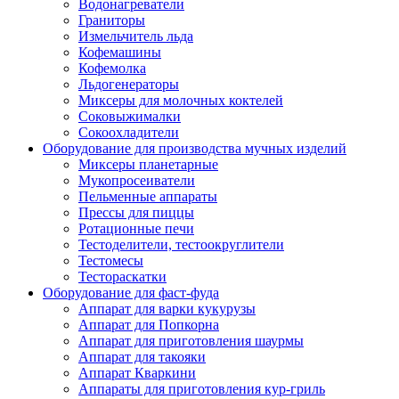
Водонагреватели
Граниторы
Измельчитель льда
Кофемашины
Кофемолка
Льдогенераторы
Миксеры для молочных коктелей
Соковыжималки
Сокоохладители
Оборудование для производства мучных изделий
Миксеры планетарные
Мукопросеиватели
Пельменные аппараты
Прессы для пиццы
Ротационные печи
Тестоделители, тестоокруглители
Тестомесы
Тестораскатки
Оборудование для фаст-фуда
Аппарат для варки кукурузы
Аппарат для Попкорна
Аппарат для приготовления шаурмы
Аппарат для такояки
Аппарат Кваркини
Аппараты для приготовления кур-гриль