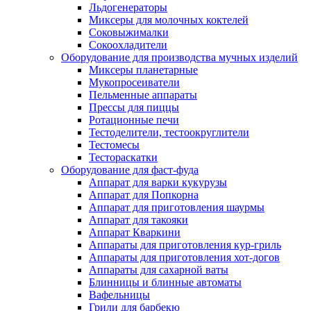
Льдогенераторы
Миксеры для молочных коктелей
Соковыжималки
Сокоохладители
Оборудование для производства мучных изделий
Миксеры планетарные
Мукопросеиватели
Пельменные аппараты
Прессы для пиццы
Ротационные печи
Тестоделители, тестоокруглители
Тестомесы
Тестораскатки
Оборудование для фаст-фуда
Аппарат для варки кукурузы
Аппарат для Попкорна
Аппарат для приготовления шаурмы
Аппарат для такояки
Аппарат Кваркини
Аппараты для приготовления кур-гриль
Аппараты для приготовления хот-догов
Аппараты для сахарной ваты
Блинницы и блинные автоматы
Вафельницы
Грили для барбекю