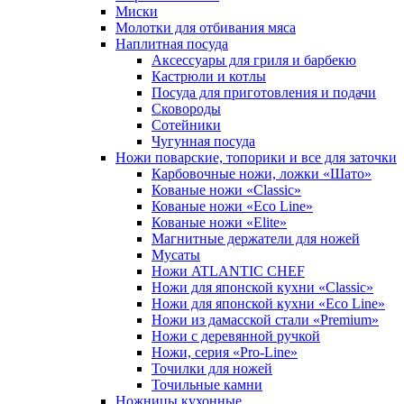
Миски
Молотки для отбивания мяса
Наплитная посуда
Аксессуары для гриля и барбекю
Кастрюли и котлы
Посуда для приготовления и подачи
Сковороды
Сотейники
Чугунная посуда
Ножи поварские, топорики и все для заточки
Карбовочные ножи, ложки «Шато»
Кованые ножи «Classic»
Кованые ножи «Eco Line»
Кованые ножи «Elite»
Магнитные держатели для ножей
Мусаты
Ножи ATLANTIC CHEF
Ножи для японской кухни «Classic»
Ножи для японской кухни «Eco Line»
Ножи из дамасской стали «Premium»
Ножи с деревянной ручкой
Ножи, серия «Pro-Line»
Точилки для ножей
Точильные камни
Ножницы кухонные