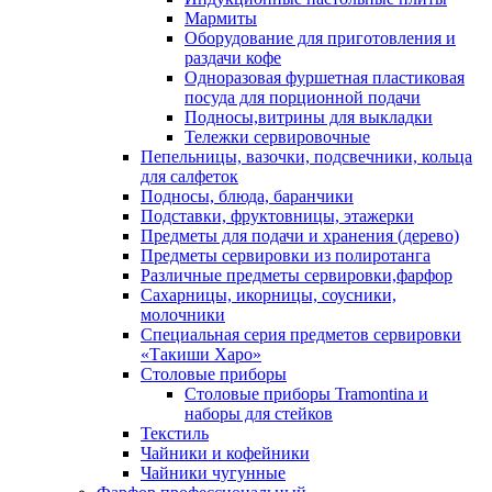
Мармиты
Оборудование для приготовления и
раздачи кофе
Одноразовая фуршетная пластиковая
посуда для порционной подачи
Подносы,витрины для выкладки
Тележки сервировочные
Пепельницы, вазочки, подсвечники, кольца
для салфеток
Подносы, блюда, баранчики
Подставки, фруктовницы, этажерки
Предметы для подачи и хранения (дерево)
Предметы сервировки из полиротанга
Различные предметы сервировки,фарфор
Сахарницы, икорницы, соусники,
молочники
Специальная серия предметов сервировки
«Такиши Харо»
Столовые приборы
Столовые приборы Trаmоntina и
наборы для стейков
Текстиль
Чайники и кофейники
Чайники чугунные