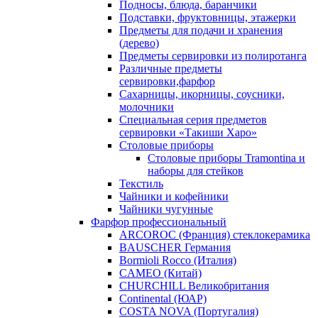
Подносы, блюда, баранчики
Подставки, фруктовницы, этажерки
Предметы для подачи и хранения
(дерево)
Предметы сервировки из полиротанга
Различные предметы
сервировки,фарфор
Сахарницы, икорницы, соусники,
молочники
Специальная серия предметов
сервировки «Такиши Харо»
Столовые приборы
Столовые приборы Trаmоntina и
наборы для стейков
Текстиль
Чайники и кофейники
Чайники чугунные
Фарфор профессиональный
ARCOROC (Франция) стеклокерамика
BAUSCHER Германия
Bormioli Rocco (Италия)
CAMEO (Китай)
CHURCHILL Великобритания
Continental (ЮАР)
COSTA NOVA (Португалия)