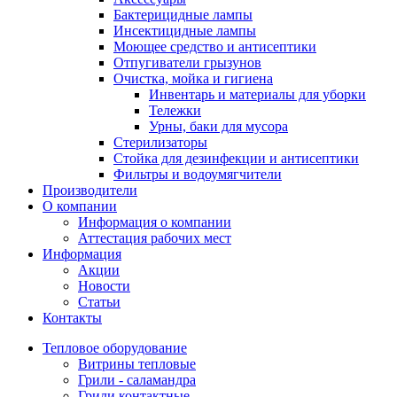
Бактерицидные лампы
Инсектицидные лампы
Моющее средство и антисептики
Отпугиватели грызунов
Очистка, мойка и гигиена
Инвентарь и материалы для уборки
Тележки
Урны, баки для мусора
Стерилизаторы
Стойка для дезинфекции и антисептики
Фильтры и водоумягчители
Производители
О компании
Информация о компании
Аттестация рабочих мест
Информация
Акции
Новости
Статьи
Контакты
Тепловое оборудование
Витрины тепловые
Грили - саламандра
Грили контактные