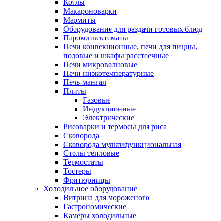
Котлы
Макароноварки
Мармиты
Оборудование для раздачи готовых блюд
Пароконвектоматы
Печи конвекционные, печи для пиццы,
подовые и шкафы расстоечные
Печи микроволновые
Печи низкотемпературные
Печь-мангал
Плиты
Газовые
Индукционные
Электрические
Рисоварки и термосы для риса
Сковорода
Сковорода мультифункциональная
Столы тепловые
Термостаты
Тостеры
Фритюрницы
Холодильное оборудование
Витрина для мороженого
Гастрономические
Камеры холодильные