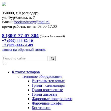
350000, г. Краснодар;
ул. Фурманова, д. 7
e-mail:
foodsindustry@mail.ru
время работы: пн-пт 08:00-17:00
8 (800) 77-07-304
(Звонок бесплатный)
+7 (909) 444-62-10
+7 (909) 444-51-09
заявка на обратный звонок
Каталог товаров
Тепловое оборудование
Витрины тепловые
Грили - саламандра
Грили контактные
Грили лавовые
Жарочные поверхности
Жарочные шкафы
Коптильни