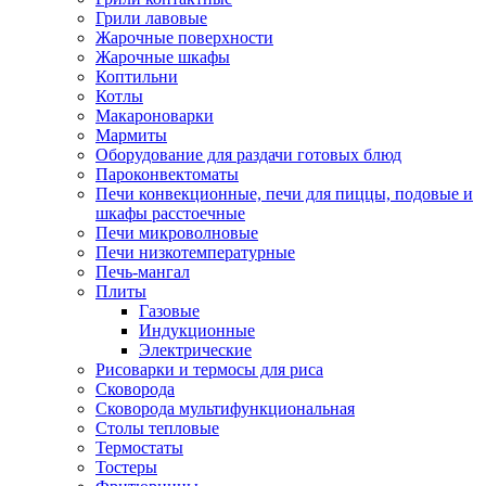
Грили лавовые
Жарочные поверхности
Жарочные шкафы
Коптильни
Котлы
Макароноварки
Мармиты
Оборудование для раздачи готовых блюд
Пароконвектоматы
Печи конвекционные, печи для пиццы, подовые и
шкафы расстоечные
Печи микроволновые
Печи низкотемпературные
Печь-мангал
Плиты
Газовые
Индукционные
Электрические
Рисоварки и термосы для риса
Сковорода
Сковорода мультифункциональная
Столы тепловые
Термостаты
Тостеры