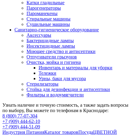
Катки гладильные
Парогенераторы
Пароманекены
Стиральные машины
Сушильные машины
Санитарно-гигиеническое оборудование
Аксессуары
Бактерицидные лампы
Инсектицидные лампы
Моющее средство и антисептики
Отпугиватели грызунов
Очистка, мойка и гигиена
Инвентарь и материалы для уборки
Тележки
Урны, баки для мусора
Стерилизаторы
Стойка для дезинфекции и антисептики
Фильтры и водоумягчители
Узнать наличие и точную стоимость, а также задать вопросы
по выбору, Вы можете по телефонам в Краснодаре:
8 (800) 77-07-304
+7 (909) 444-62-10
+7 (909) 444-51-09
Индустрия Питания
Каталог товаров
Посуда
ЦВЕТНОЙ