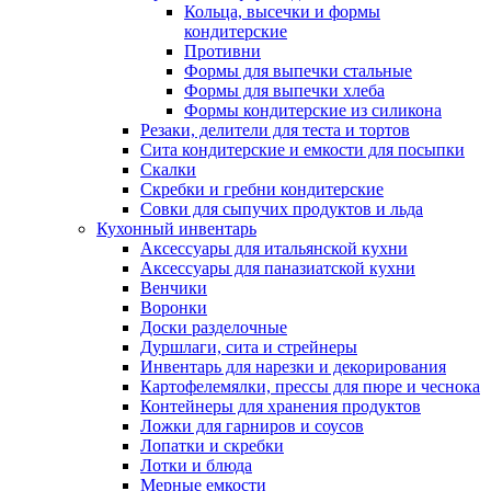
Кольца, высечки и формы
кондитерские
Противни
Формы для выпечки стальные
Формы для выпечки хлеба
Формы кондитерские из силикона
Резаки, делители для теста и тортов
Сита кондитерские и емкости для посыпки
Скалки
Скребки и гребни кондитерские
Совки для сыпучих продуктов и льда
Кухонный инвентарь
Аксессуары для итальянской кухни
Аксессуары для паназиатской кухни
Венчики
Воронки
Доски разделочные
Дуршлаги, сита и стрейнеры
Инвентарь для нарезки и декорирования
Картофелемялки, прессы для пюре и чеснока
Контейнеры для хранения продуктов
Ложки для гарниров и соусов
Лопатки и скребки
Лотки и блюда
Мерные емкости