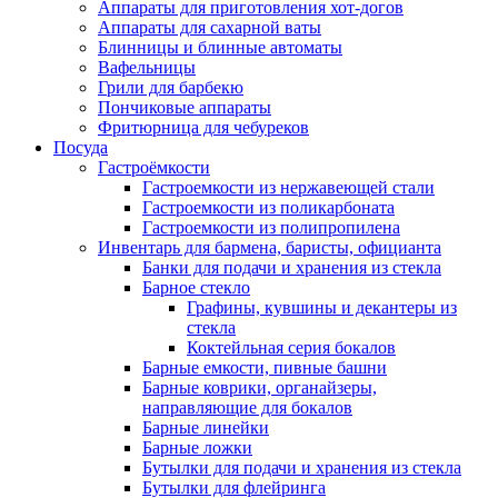
Аппараты для приготовления хот-догов
Аппараты для сахарной ваты
Блинницы и блинные автоматы
Вафельницы
Грили для барбекю
Пончиковые аппараты
Фритюрница для чебуреков
Посуда
Гастроёмкости
Гастроемкости из нержавеющей стали
Гастроемкости из поликарбоната
Гастроемкости из полипропилена
Инвентарь для бармена, баристы, официанта
Банки для подачи и хранения из стекла
Барное стекло
Графины, кувшины и декантеры из
стекла
Коктейльная серия бокалов
Барные емкости, пивные башни
Барные коврики, органайзеры,
направляющие для бокалов
Барные линейки
Барные ложки
Бутылки для подачи и хранения из стекла
Бутылки для флейринга