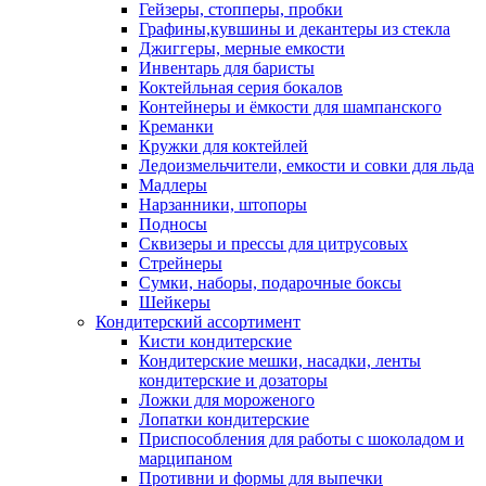
Гейзеры, стопперы, пробки
Графины,кувшины и декантеры из стекла
Джиггеры, мерные емкости
Инвентарь для баристы
Коктейльная серия бокалов
Контейнеры и ёмкости для шампанского
Креманки
Кружки для коктейлей
Ледоизмельчители, емкости и совки для льда
Мадлеры
Нарзанники, штопоры
Подносы
Сквизеры и прессы для цитрусовых
Стрейнеры
Сумки, наборы, подарочные боксы
Шейкеры
Кондитерский ассортимент
Кисти кондитерские
Кондитерские мешки, насадки, ленты
кондитерские и дозаторы
Ложки для мороженого
Лопатки кондитерские
Приспособления для работы с шоколадом и
марципаном
Противни и формы для выпечки