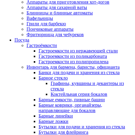
Аппараты для приготовления хот-догов
Аппараты для сахарной ваты
Блинницы и блинные автоматы
Вафельницы
Грили для барбекю
Пончиковые аппараты
Фритюрница для чебуреков
Посуда
Гастроёмкости
Гастроемкости из нержавеющей стали
Гастроемкости из поликарбоната
Гастроемкости из полипропилена
Инвентарь для бармена, баристы, официанта
Банки для подачи и хранения из стекла
Барное стекло
Графины, кувшины и декантеры из
стекла
Коктейльная серия бокалов
Барные емкости, пивные башни
Барные коврики, органайзеры,
направляющие для бокалов
Барные линейки
Барные ложки
Бутылки для подачи и хранения из стекла
Бутылки для флейринга