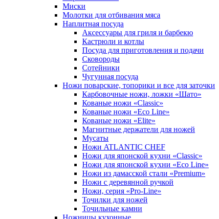
Миски
Молотки для отбивания мяса
Наплитная посуда
Аксессуары для гриля и барбекю
Кастрюли и котлы
Посуда для приготовления и подачи
Сковороды
Сотейники
Чугунная посуда
Ножи поварские, топорики и все для заточки
Карбовочные ножи, ложки «Шато»
Кованые ножи «Classic»
Кованые ножи «Eco Line»
Кованые ножи «Elite»
Магнитные держатели для ножей
Мусаты
Ножи ATLANTIC CHEF
Ножи для японской кухни «Classic»
Ножи для японской кухни «Eco Line»
Ножи из дамасской стали «Premium»
Ножи с деревянной ручкой
Ножи, серия «Pro-Line»
Точилки для ножей
Точильные камни
Ножницы кухонные