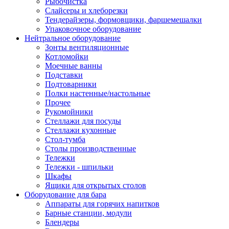
Рыбочистка
Слайсеры и хлеборезки
Тендерайзеры, формовщики, фаршемешалки
Упаковочное оборудование
Нейтральное оборудование
Зонты вентиляционные
Котломойки
Моечные ванны
Подставки
Подтоварники
Полки настенные/настольные
Прочее
Рукомойники
Стеллажи для посуды
Стеллажи кухонные
Стол-тумба
Столы производственные
Тележки
Тележки - шпильки
Шкафы
Ящики для открытых столов
Оборудование для бара
Аппараты для горячих напитков
Барные станции, модули
Блендеры