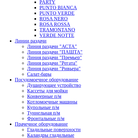
PARTY
PUNTO BIANCA
PUNTO VERDE
ROSA NERO
ROSA ROSSA
TRAMONTANO
VERDE NOTTE
Линии раздачи
Линия раздачи "АСТА"
Линия раздачи "ПАШТА"
Линия раздачи "Премьер"
Линия раздачи "Регата"
Линия раздачи "Ривьера"
Салат-бары
Посудомоечное оборудование
Душирующее устройство
Кассеты для мойки
Конвеерные п/м
Котломоечные машины
Купольные п/м
Туннельная п/м
Фронтальные п/м
Прачечное оборудование
Гладильные поверхности
Каландры гладильные