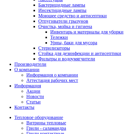
Бактерицидные лампы
Инсектицидные лампы
Моющее средство и антисептики
Отпугиватели грызунов
Очистка, мойка и гигиена
Инвентарь и материалы для уборки
Тележки
Урны, баки для мусора
Стерилизаторы
Стойка для дезинфекции и антисептики
Фильтры и водоумягчители
Производители
О компании
Информация о компании
Аттестация рабочих мест
Информация
Акции
Новости
Статьи
Контакты
Тепловое оборудование
Витрины тепловые
Грили - саламандра
Грили контактные