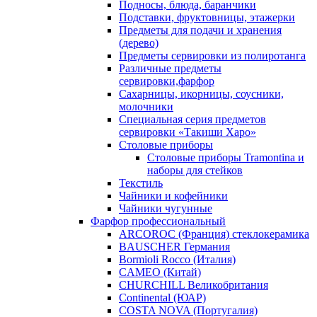
Подносы, блюда, баранчики
Подставки, фруктовницы, этажерки
Предметы для подачи и хранения
(дерево)
Предметы сервировки из полиротанга
Различные предметы
сервировки,фарфор
Сахарницы, икорницы, соусники,
молочники
Специальная серия предметов
сервировки «Такиши Харо»
Столовые приборы
Столовые приборы Trаmоntina и
наборы для стейков
Текстиль
Чайники и кофейники
Чайники чугунные
Фарфор профессиональный
ARCOROC (Франция) стеклокерамика
BAUSCHER Германия
Bormioli Rocco (Италия)
CAMEO (Китай)
CHURCHILL Великобритания
Continental (ЮАР)
COSTA NOVA (Португалия)