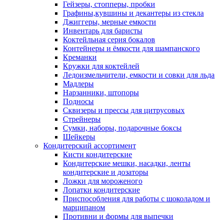
Гейзеры, стопперы, пробки
Графины,кувшины и декантеры из стекла
Джиггеры, мерные емкости
Инвентарь для баристы
Коктейльная серия бокалов
Контейнеры и ёмкости для шампанского
Креманки
Кружки для коктейлей
Ледоизмельчители, емкости и совки для льда
Мадлеры
Нарзанники, штопоры
Подносы
Сквизеры и прессы для цитрусовых
Стрейнеры
Сумки, наборы, подарочные боксы
Шейкеры
Кондитерский ассортимент
Кисти кондитерские
Кондитерские мешки, насадки, ленты
кондитерские и дозаторы
Ложки для мороженого
Лопатки кондитерские
Приспособления для работы с шоколадом и
марципаном
Противни и формы для выпечки