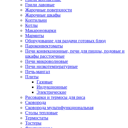
Грили лавовые
Жарочные поверхности
Жарочные шкафы
Коптильни
Котлы
Макароноварки
Мармиты
Оборудование для раздачи готовых блюд
Пароконвектоматы
Печи конвекционные, печи для пиццы, подовые и
шкафы расстоечные
Печи микроволновые
Печи низкотемпературные
Печь-мангал
Плиты
Газовые
Индукционные
Электрические
Рисоварки и термосы для риса
Сковорода
Сковорода мультифункциональная
Столы тепловые
Термостаты
Тостеры