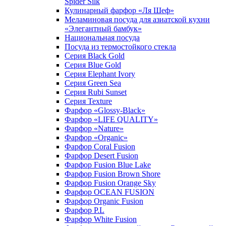
Spider Silk
Кулинарный фарфор «Ля Шеф»
Меламиновая посуда для азиатской кухни
«Элегантный бамбук»
Национальная посуда
Посуда из термостойкого стекла
Серия Black Gold
Серия Blue Gold
Серия Elephant Ivory
Серия Green Sea
Серия Rubi Sunset
Серия Texture
Фарфор «Glossy-Black»
Фарфор «LIFE QUALITY»
Фарфор «Nature»
Фарфор «Organic»
Фарфор Coral Fusion
Фарфор Desert Fusion
Фарфор Fusion Blue Lake
Фарфор Fusion Brown Shore
Фарфор Fusion Orange Sky
Фарфор OCEAN FUSION
Фарфор Organic Fusion
Фарфор P.L
Фарфор White Fusion