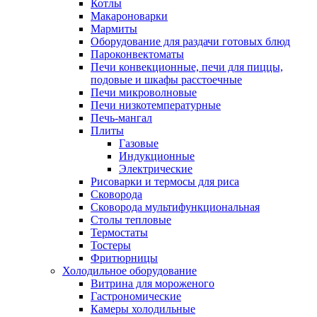
Котлы
Макароноварки
Мармиты
Оборудование для раздачи готовых блюд
Пароконвектоматы
Печи конвекционные, печи для пиццы,
подовые и шкафы расстоечные
Печи микроволновые
Печи низкотемпературные
Печь-мангал
Плиты
Газовые
Индукционные
Электрические
Рисоварки и термосы для риса
Сковорода
Сковорода мультифункциональная
Столы тепловые
Термостаты
Тостеры
Фритюрницы
Холодильное оборудование
Витрина для мороженого
Гастрономические
Камеры холодильные