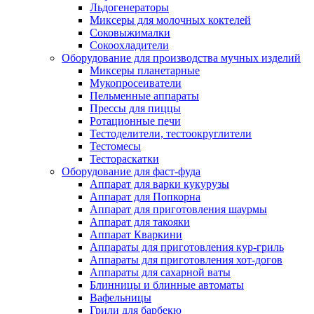
Льдогенераторы
Миксеры для молочных коктелей
Соковыжималки
Сокоохладители
Оборудование для производства мучных изделий
Миксеры планетарные
Мукопросеиватели
Пельменные аппараты
Прессы для пиццы
Ротационные печи
Тестоделители, тестоокруглители
Тестомесы
Тестораскатки
Оборудование для фаст-фуда
Аппарат для варки кукурузы
Аппарат для Попкорна
Аппарат для приготовления шаурмы
Аппарат для такояки
Аппарат Кваркини
Аппараты для приготовления кур-гриль
Аппараты для приготовления хот-догов
Аппараты для сахарной ваты
Блинницы и блинные автоматы
Вафельницы
Грили для барбекю