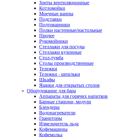
Зонты вентиляционные
Котломойки
Моечные ванны
Подставки
Подтоварники
Полки настенные/настольные
Прочее
Рукомойники
Стеллажи для посуды
Стеллажи кухонные
Стол-тумба
Столы производственные
Тележки
Тележки - шпильки
Шкафы
Ящики для открытых столов
Оборудование для бара
Аппараты для горячих напитков
Барные станции, модули
Блендеры
Водонагреватели
Граниторы
Измельчитель льда
Кофемашины
Кофемолка