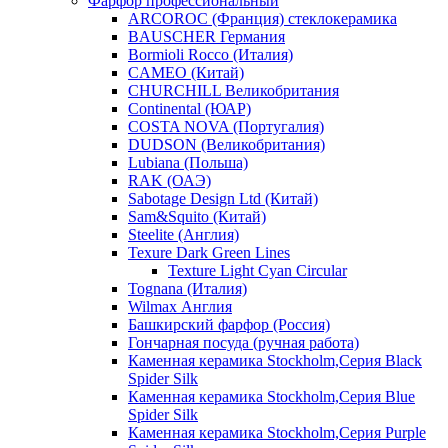
Фарфор профессиональный
ARCOROC (Франция) стеклокерамика
BAUSCHER Германия
Bormioli Rocco (Италия)
CAMEO (Китай)
CHURCHILL Великобритания
Continental (ЮАР)
COSTA NOVA (Португалия)
DUDSON (Великобритания)
Lubiana (Польша)
RAK (ОАЭ)
Sabotage Design Ltd (Китай)
Sam&Squito (Китай)
Steelite (Англия)
Texure Dark Green Lines
Texture Light Cyan Circular
Tognana (Италия)
Wilmax Англия
Башкирский фарфор (Россия)
Гончарная посуда (ручная работа)
Каменная керамика Stockholm,Серия Black
Spider Silk
Каменная керамика Stockholm,Серия Blue
Spider Silk
Каменная керамика Stockholm,Серия Purple