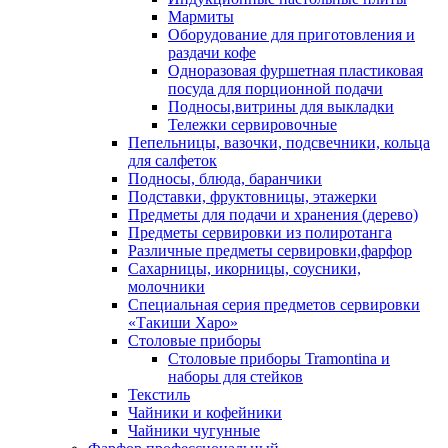
Мармиты
Оборудование для приготовления и
раздачи кофе
Одноразовая фуршетная пластиковая
посуда для порционной подачи
Подносы,витрины для выкладки
Тележки сервировочные
Пепельницы, вазочки, подсвечники, кольца
для салфеток
Подносы, блюда, баранчики
Подставки, фруктовницы, этажерки
Предметы для подачи и хранения (дерево)
Предметы сервировки из полиротанга
Различные предметы сервировки,фарфор
Сахарницы, икорницы, соусники,
молочники
Специальная серия предметов сервировки
«Такиши Харо»
Столовые приборы
Столовые приборы Trаmоntina и
наборы для стейков
Текстиль
Чайники и кофейники
Чайники чугунные