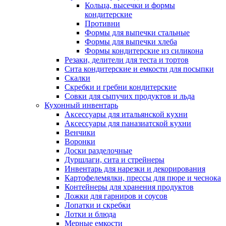
Кольца, высечки и формы
кондитерские
Противни
Формы для выпечки стальные
Формы для выпечки хлеба
Формы кондитерские из силикона
Резаки, делители для теста и тортов
Сита кондитерские и емкости для посыпки
Скалки
Скребки и гребни кондитерские
Совки для сыпучих продуктов и льда
Кухонный инвентарь
Аксессуары для итальянской кухни
Аксессуары для паназиатской кухни
Венчики
Воронки
Доски разделочные
Дуршлаги, сита и стрейнеры
Инвентарь для нарезки и декорирования
Картофелемялки, прессы для пюре и чеснока
Контейнеры для хранения продуктов
Ложки для гарниров и соусов
Лопатки и скребки
Лотки и блюда
Мерные емкости