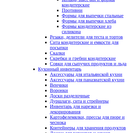
кондитерские
Противни
Формы для выпечки стальные
Формы для выпечки хлеба
Формы кондитерские из
силикона
Резаки, делители для теста и тортов
Сита кондитерские и емкости для
посыпки
Скалки
Скребки и гребни кондитерские
Совки для сыпучих продуктов и льда
Кухонный инвентарь
Аксессуары для итальянской кухни
Аксессуары для паназиатской кухни
Венчики
Воронки
Доски разделочные
Дуршлаги, сита и стрейнеры
Инвентарь для нарезки и
декорирования
Картофелемялки, прессы для пюре и
чеснока
Контейнеры для хранения продуктов