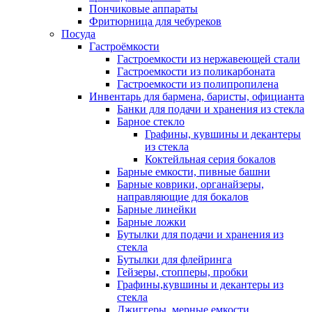
Пончиковые аппараты
Фритюрница для чебуреков
Посуда
Гастроёмкости
Гастроемкости из нержавеющей стали
Гастроемкости из поликарбоната
Гастроемкости из полипропилена
Инвентарь для бармена, баристы, официанта
Банки для подачи и хранения из стекла
Барное стекло
Графины, кувшины и декантеры
из стекла
Коктейльная серия бокалов
Барные емкости, пивные башни
Барные коврики, органайзеры,
направляющие для бокалов
Барные линейки
Барные ложки
Бутылки для подачи и хранения из
стекла
Бутылки для флейринга
Гейзеры, стопперы, пробки
Графины,кувшины и декантеры из
стекла
Джиггеры, мерные емкости