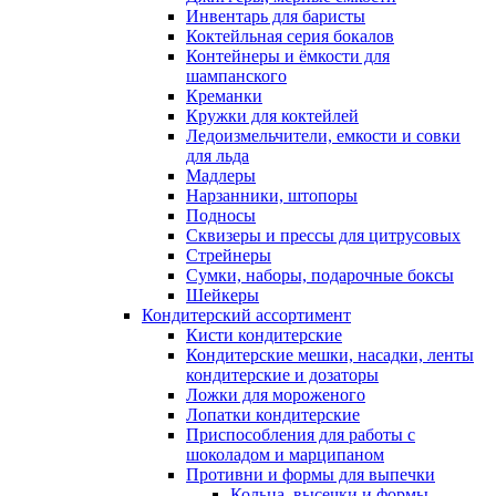
Инвентарь для баристы
Коктейльная серия бокалов
Контейнеры и ёмкости для
шампанского
Креманки
Кружки для коктейлей
Ледоизмельчители, емкости и совки
для льда
Мадлеры
Нарзанники, штопоры
Подносы
Сквизеры и прессы для цитрусовых
Стрейнеры
Сумки, наборы, подарочные боксы
Шейкеры
Кондитерский ассортимент
Кисти кондитерские
Кондитерские мешки, насадки, ленты
кондитерские и дозаторы
Ложки для мороженого
Лопатки кондитерские
Приспособления для работы с
шоколадом и марципаном
Противни и формы для выпечки
Кольца, высечки и формы