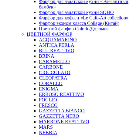
Фарфор для азиатской кухни «Элегантный
бамбук»
Фарфор для азиатской кухни SOHO
Фарфор для кофеен «Le Cafe-Art collection»
Фарфор эконом класса Collage (Китай)
Цветной фарфор Coloric/Доломит
ЦВЕТНОЙ ФАРФОР
ACQUAMARINO
ANTICA PERLA
BLU REATTIVO
BRINA
CARAMELLO
CARBONE
CIOCCOLATO
CLEOPATRA
CORALLO
ENIGMA
ERBOSO REATTIVO
FOGLIO
FRESCO
GAZZETTA BIANCO
GAZZETTA NERO
MARRONE REATTIVO
MARS
NEBBIA