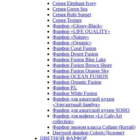
Серия Elephant Ivory
Серия Green Sea
Серия Rubi Sunset
Серия Texture
Фарфор «Glossy-Black»
Фарфор «LIFE QUALITY»
Фарфор «Nature»
Фарфор «Organic»
Фарфор Coral Fusion
Фарфор Desert Fusion
Фарфор Fusion Blue Lake
Фарфор Fusion Brown Shore
Фарфор Fusion Orange Sky
Фарфор OCEAN FUSION
Фарфор Organic Fusion
Фарфор P.L
Фарфор White Fusion
Фарфор для азиатской кухни
«Элегантный бамбук»
Фарфор для азиатской кухни SOHO
Фарфор для кофеен «Le Cafe-Art
collection»
Фарфор эконом класса Collage (Китай)
Цветной фарфор Coloric/Доломит
ЦВЕТНОЙ ФАРФОР