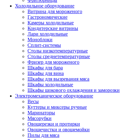
Фритюрницы
Холодильное оборудование
Витрина для мороженого
Гастрономические
Камеры холодильные
Кондитерские витрины
Лари холодильные
Моноблоки
Сплит-системы
Столы низкотемпературные
Столы среднетемпературные
Фризер для мороженого
Шкафы для бара
Шкафы для вина
Шкафы для вызревания мяса
Шкафы холодильные
Шкафы шокового охлаждения и заморозки
Электромеханическое оборудование
Весы
Куттеры и миксеры ручные
Маринаторы
Мясорубки
Овощерезки и протирки
Овощечистки и овощемойки
Пилы для мяса