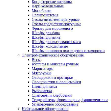
Кондитерские витрины
Лари холодильные
Моноблоки
Сплит-системы
Столы низкотемпературные
Столы среднетемпературные
Фризер для мороженого
Шкафы для бара
Шкафы для вина
Шкафы для вызревания мяса
Шкафы холодильные
Шкафы шокового охлаждения и заморозки
Электромеханическое оборудование
Весы
Куттеры и миксеры ручные
Маринаторы
Мясорубки
Овощерезки и протирки
Овощечистки и овощемойки
Пилы для мяса
Рыбочистка
Слайсеры и хлеборезки
Тендерайзеры, формовщики, фаршемешалки
Упаковочное оборудование
Нейтральное оборудование