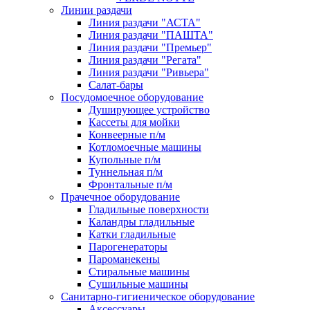
Линии раздачи
Линия раздачи "АСТА"
Линия раздачи "ПАШТА"
Линия раздачи "Премьер"
Линия раздачи "Регата"
Линия раздачи "Ривьера"
Салат-бары
Посудомоечное оборудование
Душирующее устройство
Кассеты для мойки
Конвеерные п/м
Котломоечные машины
Купольные п/м
Туннельная п/м
Фронтальные п/м
Прачечное оборудование
Гладильные поверхности
Каландры гладильные
Катки гладильные
Парогенераторы
Пароманекены
Стиральные машины
Сушильные машины
Санитарно-гигиеническое оборудование
Аксессуары