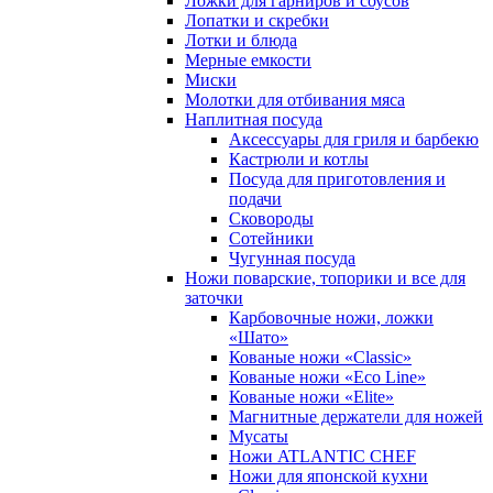
Ложки для гарниров и соусов
Лопатки и скребки
Лотки и блюда
Мерные емкости
Миски
Молотки для отбивания мяса
Наплитная посуда
Аксессуары для гриля и барбекю
Кастрюли и котлы
Посуда для приготовления и
подачи
Сковороды
Сотейники
Чугунная посуда
Ножи поварские, топорики и все для
заточки
Карбовочные ножи, ложки
«Шато»
Кованые ножи «Classic»
Кованые ножи «Eco Line»
Кованые ножи «Elite»
Магнитные держатели для ножей
Мусаты
Ножи ATLANTIC CHEF
Ножи для японской кухни