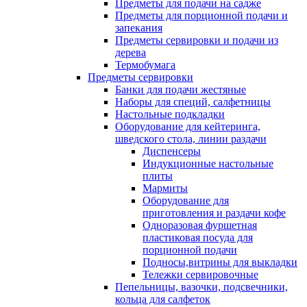
Предметы для подачи на садже
Предметы для порционной подачи и
запекания
Предметы сервировки и подачи из
дерева
Термобумага
Предметы сервировки
Банки для подачи жестяные
Наборы для специй, салфетницы
Настольные подкладки
Оборудование для кейтеринга,
шведского стола, линии раздачи
Диспенсеры
Индукционные настольные
плиты
Мармиты
Оборудование для
приготовления и раздачи кофе
Одноразовая фуршетная
пластиковая посуда для
порционной подачи
Подносы,витрины для выкладки
Тележки сервировочные
Пепельницы, вазочки, подсвечники,
кольца для салфеток