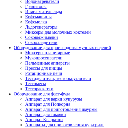
Водонагреватели
Граниторы
Измельчитель льда
Кофемашины
Кофемолка
Льдогенераторы
Миксеры для молочных коктелей
Соковыжималки
Сокоохладители
Оборудование для производства мучных изделий
Миксеры планетарные
Мукопросеиватели
Пельменные аппараты
Прессы для пиццы
Ротационные печи
Тестоделители, тестоокруглители
Тестомесы
Тестораскатки
Оборудование для фаст-фуда
Аппарат для варки кукурузы
Аппарат для Попкорна
Аппарат для приготовления шаурмы
Аппарат для такояки
Аппарат Кваркини
Аппараты для приготовления кур-гриль