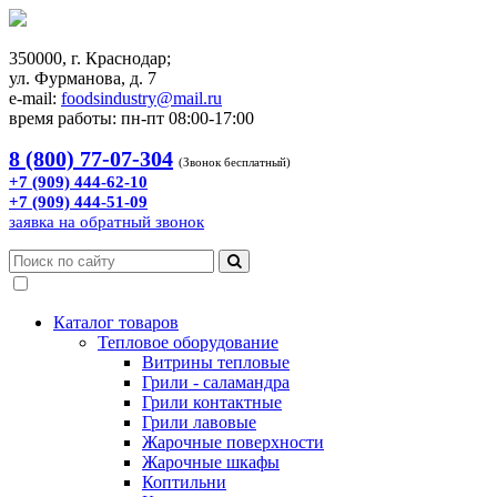
350000, г. Краснодар;
ул. Фурманова, д. 7
e-mail:
foodsindustry@mail.ru
время работы: пн-пт 08:00-17:00
8 (800) 77-07-304
(Звонок бесплатный)
+7 (909) 444-62-10
+7 (909) 444-51-09
заявка на обратный звонок
Каталог товаров
Тепловое оборудование
Витрины тепловые
Грили - саламандра
Грили контактные
Грили лавовые
Жарочные поверхности
Жарочные шкафы
Коптильни