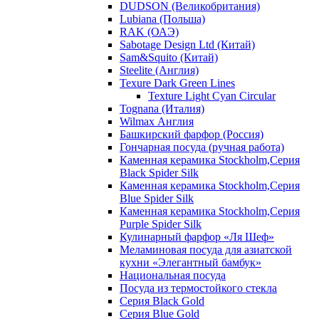
DUDSON (Великобритания)
Lubiana (Польша)
RAK (ОАЭ)
Sabotage Design Ltd (Китай)
Sam&Squito (Китай)
Steelite (Англия)
Texure Dark Green Lines
Texture Light Cyan Circular
Tognana (Италия)
Wilmax Англия
Башкирский фарфор (Россия)
Гончарная посуда (ручная работа)
Каменная керамика Stockholm,Серия
Black Spider Silk
Каменная керамика Stockholm,Серия
Blue Spider Silk
Каменная керамика Stockholm,Серия
Purple Spider Silk
Кулинарный фарфор «Ля Шеф»
Меламиновая посуда для азиатской
кухни «Элегантный бамбук»
Национальная посуда
Посуда из термостойкого стекла
Серия Black Gold
Серия Blue Gold