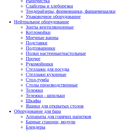
Рыбочистка
Слайсеры и хлеборезки
Тендерайзеры, формовщики, фаршемешалки
Упаковочное оборудование
Нейтральное оборудование
Зонты вентиляционные
Котломойки
Моечные ванны
Подставки
Подтоварники
Полки настенные/настольные
Прочее
Рукомойники
Стеллажи для посуды
Стеллажи кухонные
Стол-тумба
Столы производственные
Тележки
Тележки - шпильки
Шкафы
Ящики для открытых столов
Оборудование для бара
Аппараты для горячих напитков
Барные станции, модули
Блендеры