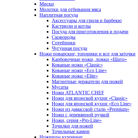
Миски
Молотки для отбивания мяса
Наплитная посуда
Аксессуары для гриля и барбекю
Кастрюли и котлы
Посуда для приготовления и подачи
Сковороды
Сотейники
Чугунная посуда
Ножи поварские, топорики и все для заточки
Карбовочные ножи, ложки «Шато»
Кованые ножи «Classic»
Кованые ножи «Eco Line»
Кованые ножи «Elite»
Магнитные держатели для ножей
Мусаты
Ножи ATLANTIC CHEF
Ножи для японской кухни «Classic»
Ножи для японской кухни «Eco Line»
Ножи из дамасской стали «Premium»
Ножи с деревянной ручкой
Ножи, серия «Pro-Line»
Точилки для ножей
Точильные камни
Ножницы кухонные