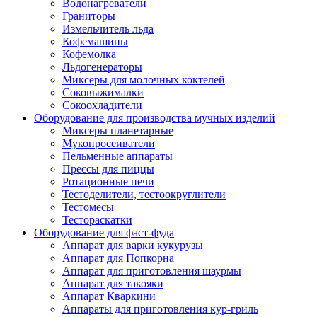
Водонагреватели
Граниторы
Измельчитель льда
Кофемашины
Кофемолка
Льдогенераторы
Миксеры для молочных коктелей
Соковыжималки
Сокоохладители
Оборудование для производства мучных изделий
Миксеры планетарные
Мукопросеиватели
Пельменные аппараты
Прессы для пиццы
Ротационные печи
Тестоделители, тестоокруглители
Тестомесы
Тестораскатки
Оборудование для фаст-фуда
Аппарат для варки кукурузы
Аппарат для Попкорна
Аппарат для приготовления шаурмы
Аппарат для такояки
Аппарат Кваркини
Аппараты для приготовления кур-гриль