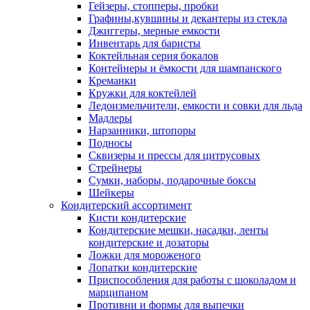
Гейзеры, стопперы, пробки
Графины,кувшины и декантеры из стекла
Джиггеры, мерные емкости
Инвентарь для баристы
Коктейльная серия бокалов
Контейнеры и ёмкости для шампанского
Креманки
Кружки для коктейлей
Ледоизмельчители, емкости и совки для льда
Мадлеры
Нарзанники, штопоры
Подносы
Сквизеры и прессы для цитрусовых
Стрейнеры
Сумки, наборы, подарочные боксы
Шейкеры
Кондитерский ассортимент
Кисти кондитерские
Кондитерские мешки, насадки, ленты
кондитерские и дозаторы
Ложки для мороженого
Лопатки кондитерские
Приспособления для работы с шоколадом и
марципаном
Противни и формы для выпечки