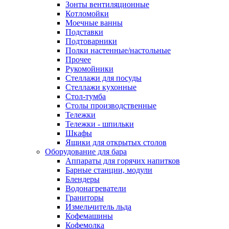
Зонты вентиляционные
Котломойки
Моечные ванны
Подставки
Подтоварники
Полки настенные/настольные
Прочее
Рукомойники
Стеллажи для посуды
Стеллажи кухонные
Стол-тумба
Столы производственные
Тележки
Тележки - шпильки
Шкафы
Ящики для открытых столов
Оборудование для бара
Аппараты для горячих напитков
Барные станции, модули
Блендеры
Водонагреватели
Граниторы
Измельчитель льда
Кофемашины
Кофемолка