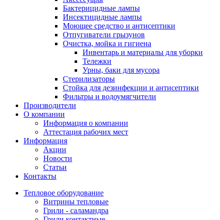
Бактерицидные лампы
Инсектицидные лампы
Моющее средство и антисептики
Отпугиватели грызунов
Очистка, мойка и гигиена
Инвентарь и материалы для уборки
Тележки
Урны, баки для мусора
Стерилизаторы
Стойка для дезинфекции и антисептики
Фильтры и водоумягчители
Производители
О компании
Информация о компании
Аттестация рабочих мест
Информация
Акции
Новости
Статьи
Контакты
Тепловое оборудование
Витрины тепловые
Грили - саламандра
Грили контактные