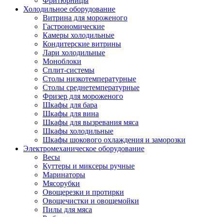
Фритюрницы
Холодильное оборудование
Витрина для мороженого
Гастрономические
Камеры холодильные
Кондитерские витрины
Лари холодильные
Моноблоки
Сплит-системы
Столы низкотемпературные
Столы среднетемпературные
Фризер для мороженого
Шкафы для бара
Шкафы для вина
Шкафы для вызревания мяса
Шкафы холодильные
Шкафы шокового охлаждения и заморозки
Электромеханическое оборудование
Весы
Куттеры и миксеры ручные
Маринаторы
Мясорубки
Овощерезки и протирки
Овощечистки и овощемойки
Пилы для мяса