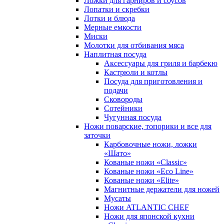
Ложки для гарниров и соусов
Лопатки и скребки
Лотки и блюда
Мерные емкости
Миски
Молотки для отбивания мяса
Наплитная посуда
Аксессуары для гриля и барбекю
Кастрюли и котлы
Посуда для приготовления и
подачи
Сковороды
Сотейники
Чугунная посуда
Ножи поварские, топорики и все для
заточки
Карбовочные ножи, ложки
«Шато»
Кованые ножи «Classic»
Кованые ножи «Eco Line»
Кованые ножи «Elite»
Магнитные держатели для ножей
Мусаты
Ножи ATLANTIC CHEF
Ножи для японской кухни