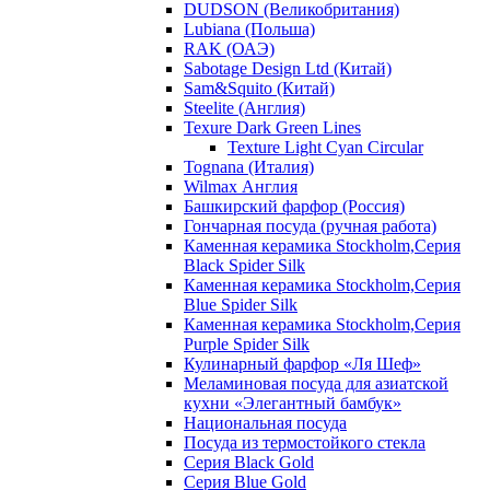
DUDSON (Великобритания)
Lubiana (Польша)
RAK (ОАЭ)
Sabotage Design Ltd (Китай)
Sam&Squito (Китай)
Steelite (Англия)
Texure Dark Green Lines
Texture Light Cyan Circular
Tognana (Италия)
Wilmax Англия
Башкирский фарфор (Россия)
Гончарная посуда (ручная работа)
Каменная керамика Stockholm,Серия
Black Spider Silk
Каменная керамика Stockholm,Серия
Blue Spider Silk
Каменная керамика Stockholm,Серия
Purple Spider Silk
Кулинарный фарфор «Ля Шеф»
Меламиновая посуда для азиатской
кухни «Элегантный бамбук»
Национальная посуда
Посуда из термостойкого стекла
Серия Black Gold
Серия Blue Gold