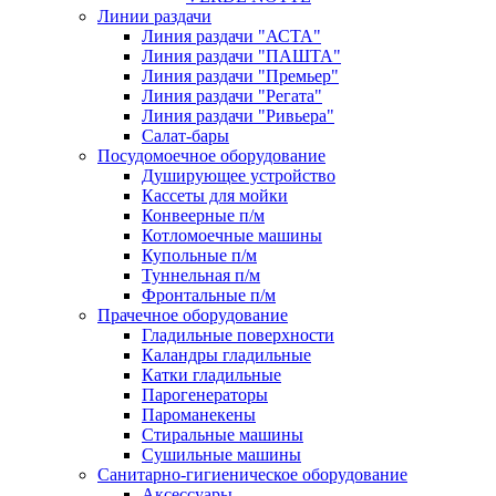
Линии раздачи
Линия раздачи "АСТА"
Линия раздачи "ПАШТА"
Линия раздачи "Премьер"
Линия раздачи "Регата"
Линия раздачи "Ривьера"
Салат-бары
Посудомоечное оборудование
Душирующее устройство
Кассеты для мойки
Конвеерные п/м
Котломоечные машины
Купольные п/м
Туннельная п/м
Фронтальные п/м
Прачечное оборудование
Гладильные поверхности
Каландры гладильные
Катки гладильные
Парогенераторы
Пароманекены
Стиральные машины
Сушильные машины
Санитарно-гигиеническое оборудование
Аксессуары