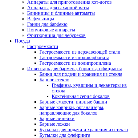
Аппараты для приготовления хот-догов
Аппараты для сахарной ваты
Блинницы и блинные автоматы
Вафельницы
Грили для барбекю
Пончиковые аппараты
Фритюрница для чебуреков
Посуда
Гастроёмкости
Гастроемкости из нержавеющей стали
Гастроемкости из поликарбоната
Гастроемкости из полипропилена
Инвентарь для бармена, баристы, официанта
Банки для подачи и хранения из стекла
Барное стекло
Графины, кувшины и декантеры из
стекла
Коктейльная серия бокалов
Барные емкости, пивные башни
Барные коврики, органайзеры,
направляющие для бокалов
Барные линейки
Барные ложки
Бутылки для подачи и хранения из стекла
Бутылки для флейринга