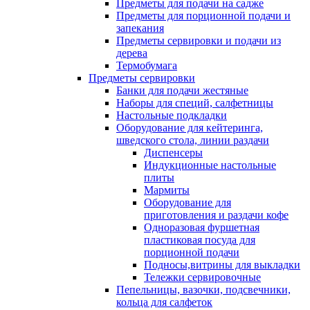
Предметы для подачи на садже
Предметы для порционной подачи и
запекания
Предметы сервировки и подачи из
дерева
Термобумага
Предметы сервировки
Банки для подачи жестяные
Наборы для специй, салфетницы
Настольные подкладки
Оборудование для кейтеринга,
шведского стола, линии раздачи
Диспенсеры
Индукционные настольные
плиты
Мармиты
Оборудование для
приготовления и раздачи кофе
Одноразовая фуршетная
пластиковая посуда для
порционной подачи
Подносы,витрины для выкладки
Тележки сервировочные
Пепельницы, вазочки, подсвечники,
кольца для салфеток