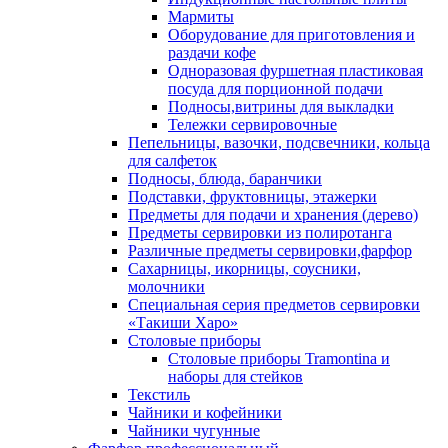
Мармиты
Оборудование для приготовления и
раздачи кофе
Одноразовая фуршетная пластиковая
посуда для порционной подачи
Подносы,витрины для выкладки
Тележки сервировочные
Пепельницы, вазочки, подсвечники, кольца
для салфеток
Подносы, блюда, баранчики
Подставки, фруктовницы, этажерки
Предметы для подачи и хранения (дерево)
Предметы сервировки из полиротанга
Различные предметы сервировки,фарфор
Сахарницы, икорницы, соусники,
молочники
Специальная серия предметов сервировки
«Такиши Харо»
Столовые приборы
Столовые приборы Trаmоntina и
наборы для стейков
Текстиль
Чайники и кофейники
Чайники чугунные