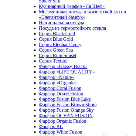
Spider Silk
Кулинарный фарфор «Ля Шеф»
Меламиновая посуда для азиатской кухни
«Элегантный бамбук»
Национальная посуда
Посуда из термостойкого стекла
Серия Black Gold
Серия Blue Gold
Серия Elephant Ivory
Серия Green Sea
Серия Rubi Sunset
Серия Texture
Фарфор «Glossy-Black»
Фарфор «LIFE QUALITY»
Фарфор «Nature»
Фарфор «Organic»
Фарфор Coral Fusion
Фарфор Desert Fusion
Фарфор Fusion Blue Lake
Фарфор Fusion Brown Shore
Фарфор Fusion Orange Sky
Фарфор OCEAN FUSION
Фарфор Organic Fusion
Фарфор P.L
Фарфор White Fusion