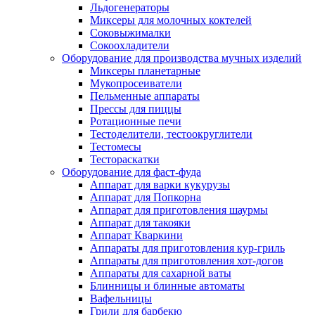
Льдогенераторы
Миксеры для молочных коктелей
Соковыжималки
Сокоохладители
Оборудование для производства мучных изделий
Миксеры планетарные
Мукопросеиватели
Пельменные аппараты
Прессы для пиццы
Ротационные печи
Тестоделители, тестоокруглители
Тестомесы
Тестораскатки
Оборудование для фаст-фуда
Аппарат для варки кукурузы
Аппарат для Попкорна
Аппарат для приготовления шаурмы
Аппарат для такояки
Аппарат Кваркини
Аппараты для приготовления кур-гриль
Аппараты для приготовления хот-догов
Аппараты для сахарной ваты
Блинницы и блинные автоматы
Вафельницы
Грили для барбекю