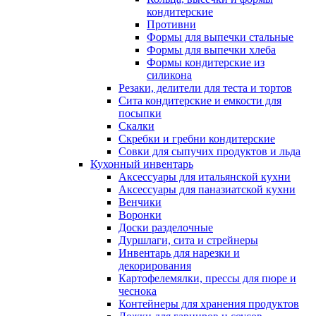
кондитерские
Противни
Формы для выпечки стальные
Формы для выпечки хлеба
Формы кондитерские из
силикона
Резаки, делители для теста и тортов
Сита кондитерские и емкости для
посыпки
Скалки
Скребки и гребни кондитерские
Совки для сыпучих продуктов и льда
Кухонный инвентарь
Аксессуары для итальянской кухни
Аксессуары для паназиатской кухни
Венчики
Воронки
Доски разделочные
Дуршлаги, сита и стрейнеры
Инвентарь для нарезки и
декорирования
Картофелемялки, прессы для пюре и
чеснока
Контейнеры для хранения продуктов