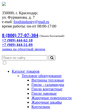
350000, г. Краснодар;
ул. Фурманова, д. 7
e-mail:
foodsindustry@mail.ru
время работы: пн-пт 08:00-17:00
8 (800) 77-07-304
(Звонок бесплатный)
+7 (909) 444-62-10
+7 (909) 444-51-09
заявка на обратный звонок
Каталог товаров
Тепловое оборудование
Витрины тепловые
Грили - саламандра
Грили контактные
Грили лавовые
Жарочные поверхности
Жарочные шкафы
Коптильни