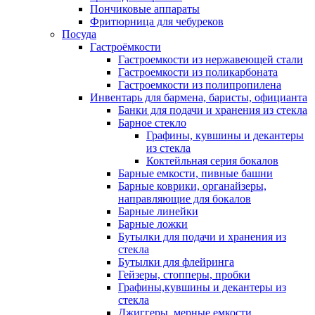
Пончиковые аппараты
Фритюрница для чебуреков
Посуда
Гастроёмкости
Гастроемкости из нержавеющей стали
Гастроемкости из поликарбоната
Гастроемкости из полипропилена
Инвентарь для бармена, баристы, официанта
Банки для подачи и хранения из стекла
Барное стекло
Графины, кувшины и декантеры
из стекла
Коктейльная серия бокалов
Барные емкости, пивные башни
Барные коврики, органайзеры,
направляющие для бокалов
Барные линейки
Барные ложки
Бутылки для подачи и хранения из
стекла
Бутылки для флейринга
Гейзеры, стопперы, пробки
Графины,кувшины и декантеры из
стекла
Джиггеры, мерные емкости