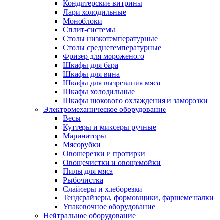
Кондитерские витрины
Лари холодильные
Моноблоки
Сплит-системы
Столы низкотемпературные
Столы среднетемпературные
Фризер для мороженого
Шкафы для бара
Шкафы для вина
Шкафы для вызревания мяса
Шкафы холодильные
Шкафы шокового охлаждения и заморозки
Электромеханическое оборудование
Весы
Куттеры и миксеры ручные
Маринаторы
Мясорубки
Овощерезки и протирки
Овощечистки и овощемойки
Пилы для мяса
Рыбочистка
Слайсеры и хлеборезки
Тендерайзеры, формовщики, фаршемешалки
Упаковочное оборудование
Нейтральное оборудование