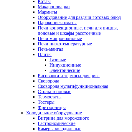
Котлы
Макароноварки
Мармиты
Оборудование для раздачи готовых блюд
Пароконвектоматы
Печи конвекционные, печи для пиццы,
подовые и шкафы расстоечные
Печи микроволновые
Печи низкотемпературные
Печь-мангал
Плиты
Газовые
Индукционные
Электрические
Рисоварки и термосы для риса
Сковорода
Сковорода мультифункциональная
Столы тепловые
Термостаты
Тостеры
Фритюрницы
Холодильное оборудование
Витрина для мороженого
Гастрономические
Камеры холодильные