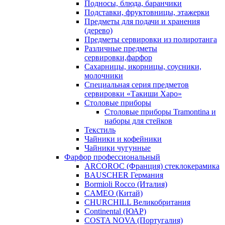
Подносы, блюда, баранчики
Подставки, фруктовницы, этажерки
Предметы для подачи и хранения
(дерево)
Предметы сервировки из полиротанга
Различные предметы
сервировки,фарфор
Сахарницы, икорницы, соусники,
молочники
Специальная серия предметов
сервировки «Такиши Харо»
Столовые приборы
Столовые приборы Trаmоntina и
наборы для стейков
Текстиль
Чайники и кофейники
Чайники чугунные
Фарфор профессиональный
ARCOROC (Франция) стеклокерамика
BAUSCHER Германия
Bormioli Rocco (Италия)
CAMEO (Китай)
CHURCHILL Великобритания
Continental (ЮАР)
COSTA NOVA (Португалия)