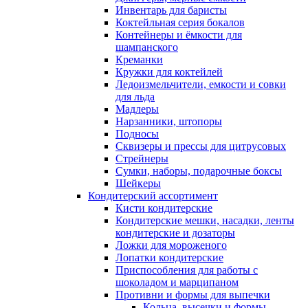
Инвентарь для баристы
Коктейльная серия бокалов
Контейнеры и ёмкости для
шампанского
Креманки
Кружки для коктейлей
Ледоизмельчители, емкости и совки
для льда
Мадлеры
Нарзанники, штопоры
Подносы
Сквизеры и прессы для цитрусовых
Стрейнеры
Сумки, наборы, подарочные боксы
Шейкеры
Кондитерский ассортимент
Кисти кондитерские
Кондитерские мешки, насадки, ленты
кондитерские и дозаторы
Ложки для мороженого
Лопатки кондитерские
Приспособления для работы с
шоколадом и марципаном
Противни и формы для выпечки
Кольца, высечки и формы