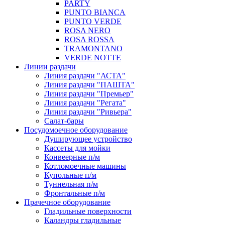
PARTY
PUNTO BIANCA
PUNTO VERDE
ROSA NERO
ROSA ROSSA
TRAMONTANO
VERDE NOTTE
Линии раздачи
Линия раздачи "АСТА"
Линия раздачи "ПАШТА"
Линия раздачи "Премьер"
Линия раздачи "Регата"
Линия раздачи "Ривьера"
Салат-бары
Посудомоечное оборудование
Душирующее устройство
Кассеты для мойки
Конвеерные п/м
Котломоечные машины
Купольные п/м
Туннельная п/м
Фронтальные п/м
Прачечное оборудование
Гладильные поверхности
Каландры гладильные