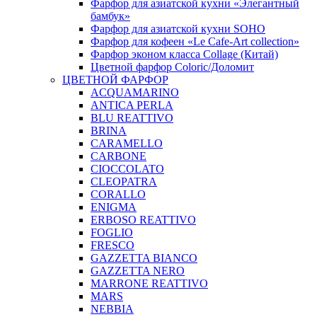
Фарфор для азиатской кухни «Элегантный
бамбук»
Фарфор для азиатской кухни SOHO
Фарфор для кофеен «Le Cafe-Art collection»
Фарфор эконом класса Collage (Китай)
Цветной фарфор Coloric/Доломит
ЦВЕТНОЙ ФАРФОР
ACQUAMARINO
ANTICA PERLA
BLU REATTIVO
BRINA
CARAMELLO
CARBONE
CIOCCOLATO
CLEOPATRA
CORALLO
ENIGMA
ERBOSO REATTIVO
FOGLIO
FRESCO
GAZZETTA BIANCO
GAZZETTA NERO
MARRONE REATTIVO
MARS
NEBBIA