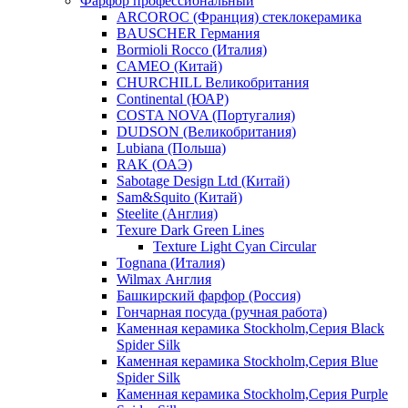
Фарфор профессиональный
ARCOROC (Франция) стеклокерамика
BAUSCHER Германия
Bormioli Rocco (Италия)
CAMEO (Китай)
CHURCHILL Великобритания
Continental (ЮАР)
COSTA NOVA (Португалия)
DUDSON (Великобритания)
Lubiana (Польша)
RAK (ОАЭ)
Sabotage Design Ltd (Китай)
Sam&Squito (Китай)
Steelite (Англия)
Texure Dark Green Lines
Texture Light Cyan Circular
Tognana (Италия)
Wilmax Англия
Башкирский фарфор (Россия)
Гончарная посуда (ручная работа)
Каменная керамика Stockholm,Серия Black
Spider Silk
Каменная керамика Stockholm,Серия Blue
Spider Silk
Каменная керамика Stockholm,Серия Purple