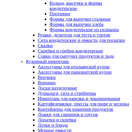
Кольца, высечки и формы
кондитерские
Противни
Формы для выпечки стальные
Формы для выпечки хлеба
Формы кондитерские из силикона
Резаки, делители для теста и тортов
Сита кондитерские и емкости для посыпки
Скалки
Скребки и гребни кондитерские
Совки для сыпучих продуктов и льда
Кухонный инвентарь
Аксессуары для итальянской кухни
Аксессуары для паназиатской кухни
Венчики
Воронки
Доски разделочные
Дуршлаги, сита и стрейнеры
Инвентарь для нарезки и декорирования
Картофелемялки, прессы для пюре и чеснока
Контейнеры для хранения продуктов
Ложки для гарниров и соусов
Лопатки и скребки
Лотки и блюда
Мерные емкости