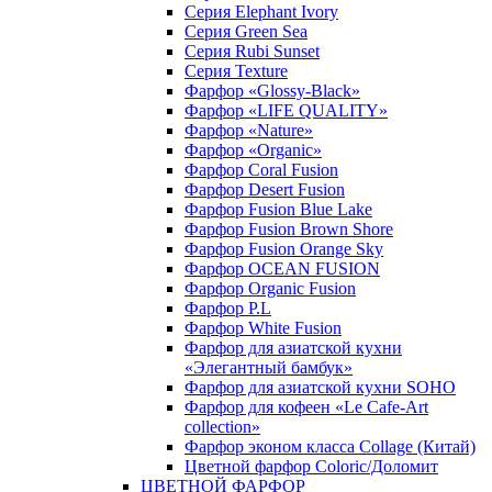
Серия Elephant Ivory
Серия Green Sea
Серия Rubi Sunset
Серия Texture
Фарфор «Glossy-Black»
Фарфор «LIFE QUALITY»
Фарфор «Nature»
Фарфор «Organic»
Фарфор Coral Fusion
Фарфор Desert Fusion
Фарфор Fusion Blue Lake
Фарфор Fusion Brown Shore
Фарфор Fusion Orange Sky
Фарфор OCEAN FUSION
Фарфор Organic Fusion
Фарфор P.L
Фарфор White Fusion
Фарфор для азиатской кухни
«Элегантный бамбук»
Фарфор для азиатской кухни SOHO
Фарфор для кофеен «Le Cafe-Art
collection»
Фарфор эконом класса Collage (Китай)
Цветной фарфор Coloric/Доломит
ЦВЕТНОЙ ФАРФОР