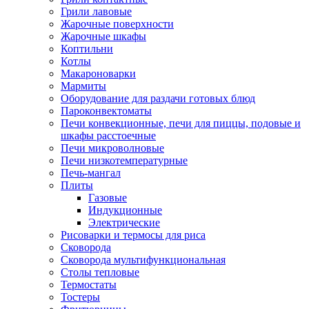
Грили лавовые
Жарочные поверхности
Жарочные шкафы
Коптильни
Котлы
Макароноварки
Мармиты
Оборудование для раздачи готовых блюд
Пароконвектоматы
Печи конвекционные, печи для пиццы, подовые и
шкафы расстоечные
Печи микроволновые
Печи низкотемпературные
Печь-мангал
Плиты
Газовые
Индукционные
Электрические
Рисоварки и термосы для риса
Сковорода
Сковорода мультифункциональная
Столы тепловые
Термостаты
Тостеры