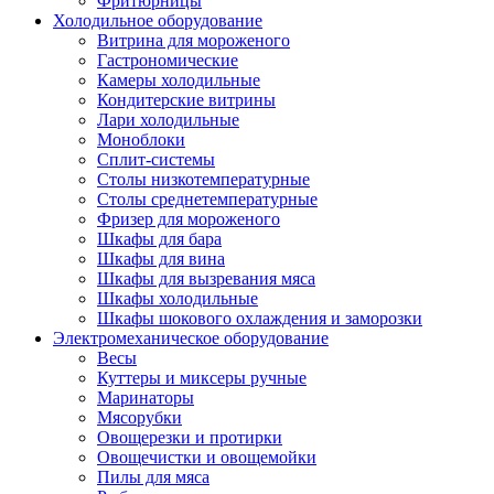
Фритюрницы
Холодильное оборудование
Витрина для мороженого
Гастрономические
Камеры холодильные
Кондитерские витрины
Лари холодильные
Моноблоки
Сплит-системы
Столы низкотемпературные
Столы среднетемпературные
Фризер для мороженого
Шкафы для бара
Шкафы для вина
Шкафы для вызревания мяса
Шкафы холодильные
Шкафы шокового охлаждения и заморозки
Электромеханическое оборудование
Весы
Куттеры и миксеры ручные
Маринаторы
Мясорубки
Овощерезки и протирки
Овощечистки и овощемойки
Пилы для мяса