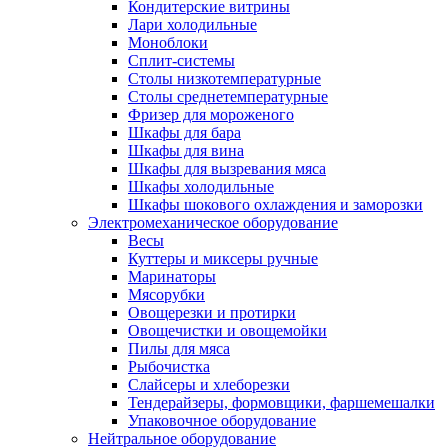
Кондитерские витрины
Лари холодильные
Моноблоки
Сплит-системы
Столы низкотемпературные
Столы среднетемпературные
Фризер для мороженого
Шкафы для бара
Шкафы для вина
Шкафы для вызревания мяса
Шкафы холодильные
Шкафы шокового охлаждения и заморозки
Электромеханическое оборудование
Весы
Куттеры и миксеры ручные
Маринаторы
Мясорубки
Овощерезки и протирки
Овощечистки и овощемойки
Пилы для мяса
Рыбочистка
Слайсеры и хлеборезки
Тендерайзеры, формовщики, фаршемешалки
Упаковочное оборудование
Нейтральное оборудование