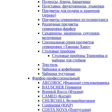
Подносы, блюда, баранчики
Подставки, фруктовницы, этажерки
Предметы для подачи и хранения
(дерево)
Предметы сервировки из полиротанга
Различные предметы
сервировки,фарфор
Сахарницы, икорницы, соусники,
молочники
Специальная серия предметов
сервировки «Такиши Харо»
Столовые приборы
Столовые приборы Trаmоntina и
наборы для стейков
Текстиль
Чайники и кофейники
Чайники чугунные
Фарфор профессиональный
ARCOROC (Франция) стеклокерамика
BAUSCHER Германия
Bormioli Rocco (Италия)
CAMEO (Китай)
CHURCHILL Великобритания
Continental (ЮАР)
COSTA NOVA (Португалия)