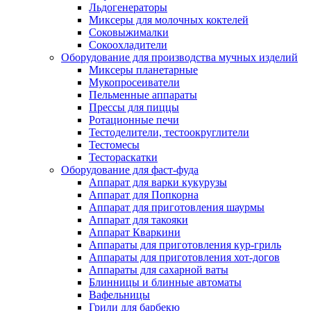
Льдогенераторы
Миксеры для молочных коктелей
Соковыжималки
Сокоохладители
Оборудование для производства мучных изделий
Миксеры планетарные
Мукопросеиватели
Пельменные аппараты
Прессы для пиццы
Ротационные печи
Тестоделители, тестоокруглители
Тестомесы
Тестораскатки
Оборудование для фаст-фуда
Аппарат для варки кукурузы
Аппарат для Попкорна
Аппарат для приготовления шаурмы
Аппарат для такояки
Аппарат Кваркини
Аппараты для приготовления кур-гриль
Аппараты для приготовления хот-догов
Аппараты для сахарной ваты
Блинницы и блинные автоматы
Вафельницы
Грили для барбекю