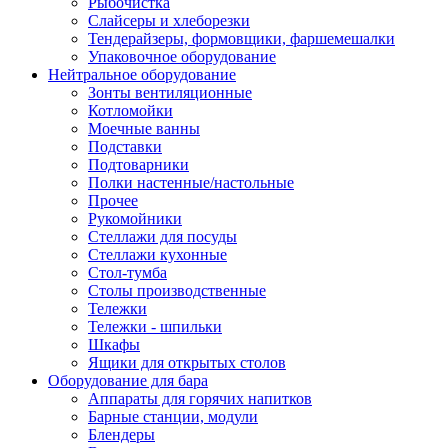
Рыбочистка
Слайсеры и хлеборезки
Тендерайзеры, формовщики, фаршемешалки
Упаковочное оборудование
Нейтральное оборудование
Зонты вентиляционные
Котломойки
Моечные ванны
Подставки
Подтоварники
Полки настенные/настольные
Прочее
Рукомойники
Стеллажи для посуды
Стеллажи кухонные
Стол-тумба
Столы производственные
Тележки
Тележки - шпильки
Шкафы
Ящики для открытых столов
Оборудование для бара
Аппараты для горячих напитков
Барные станции, модули
Блендеры