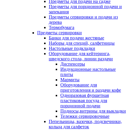
Предметы для подачи на садже
Предметы для порционной подачи и
запекания
Предметы сервировки и подачи из
дерева
Термобумага
Предметы сервировки
Банки для подачи жестяные
Наборы для специй, салфетницы
Настольные подкладки
Оборудование для кейтеринга,
шведского стола, линии раздачи
Диспенсеры
Индукционные настольные
плиты
Мармиты
Оборудование для
приготовления и раздачи кофе
Одноразовая фуршетная
пластиковая посуда для
порционной подачи
Подносы,витрины для выкладки
Тележки сервировочные
Пепельницы, вазочки, подсвечники,
кольца для салфеток