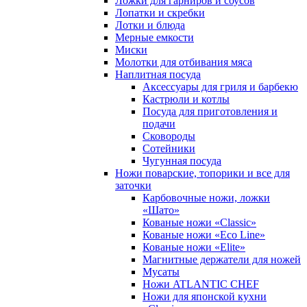
Ложки для гарниров и соусов
Лопатки и скребки
Лотки и блюда
Мерные емкости
Миски
Молотки для отбивания мяса
Наплитная посуда
Аксессуары для гриля и барбекю
Кастрюли и котлы
Посуда для приготовления и
подачи
Сковороды
Сотейники
Чугунная посуда
Ножи поварские, топорики и все для
заточки
Карбовочные ножи, ложки
«Шато»
Кованые ножи «Classic»
Кованые ножи «Eco Line»
Кованые ножи «Elite»
Магнитные держатели для ножей
Мусаты
Ножи ATLANTIC CHEF
Ножи для японской кухни