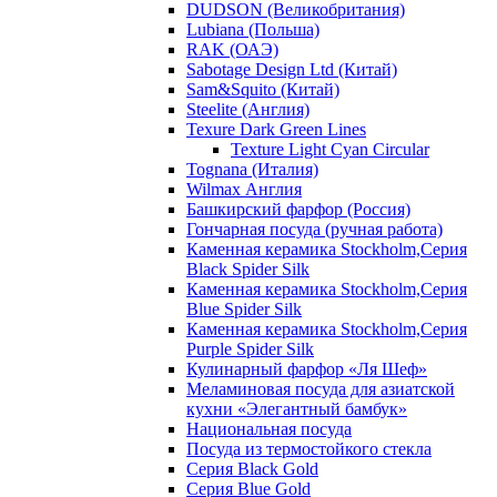
DUDSON (Великобритания)
Lubiana (Польша)
RAK (ОАЭ)
Sabotage Design Ltd (Китай)
Sam&Squito (Китай)
Steelite (Англия)
Texure Dark Green Lines
Texture Light Cyan Circular
Tognana (Италия)
Wilmax Англия
Башкирский фарфор (Россия)
Гончарная посуда (ручная работа)
Каменная керамика Stockholm,Серия
Black Spider Silk
Каменная керамика Stockholm,Серия
Blue Spider Silk
Каменная керамика Stockholm,Серия
Purple Spider Silk
Кулинарный фарфор «Ля Шеф»
Меламиновая посуда для азиатской
кухни «Элегантный бамбук»
Национальная посуда
Посуда из термостойкого стекла
Серия Black Gold
Серия Blue Gold