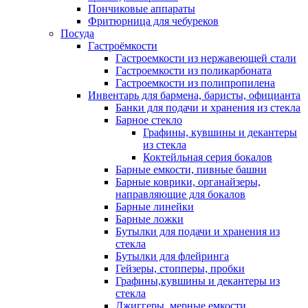
Пончиковые аппараты
Фритюрница для чебуреков
Посуда
Гастроёмкости
Гастроемкости из нержавеющей стали
Гастроемкости из поликарбоната
Гастроемкости из полипропилена
Инвентарь для бармена, баристы, официанта
Банки для подачи и хранения из стекла
Барное стекло
Графины, кувшины и декантеры
из стекла
Коктейльная серия бокалов
Барные емкости, пивные башни
Барные коврики, органайзеры,
направляющие для бокалов
Барные линейки
Барные ложки
Бутылки для подачи и хранения из
стекла
Бутылки для флейринга
Гейзеры, стопперы, пробки
Графины,кувшины и декантеры из
стекла
Джиггеры, мерные емкости