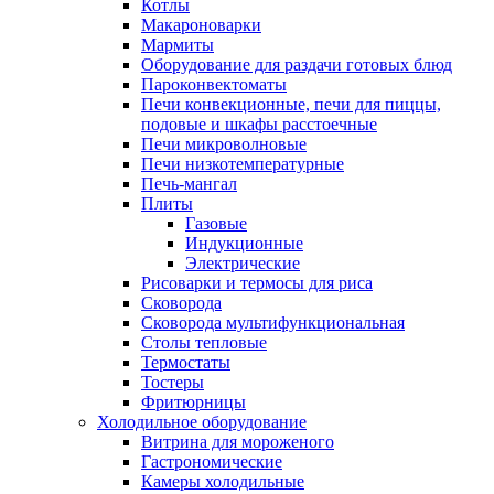
Котлы
Макароноварки
Мармиты
Оборудование для раздачи готовых блюд
Пароконвектоматы
Печи конвекционные, печи для пиццы,
подовые и шкафы расстоечные
Печи микроволновые
Печи низкотемпературные
Печь-мангал
Плиты
Газовые
Индукционные
Электрические
Рисоварки и термосы для риса
Сковорода
Сковорода мультифункциональная
Столы тепловые
Термостаты
Тостеры
Фритюрницы
Холодильное оборудование
Витрина для мороженого
Гастрономические
Камеры холодильные