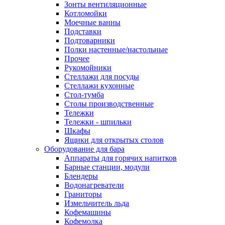
Зонты вентиляционные
Котломойки
Моечные ванны
Подставки
Подтоварники
Полки настенные/настольные
Прочее
Рукомойники
Стеллажи для посуды
Стеллажи кухонные
Стол-тумба
Столы производственные
Тележки
Тележки - шпильки
Шкафы
Ящики для открытых столов
Оборудование для бара
Аппараты для горячих напитков
Барные станции, модули
Блендеры
Водонагреватели
Граниторы
Измельчитель льда
Кофемашины
Кофемолка