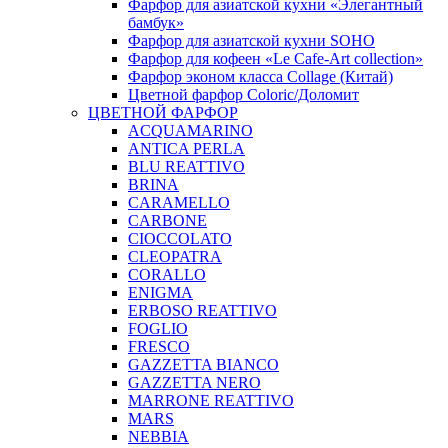
Фарфор для азиатской кухни «Элегантный
бамбук»
Фарфор для азиатской кухни SOHO
Фарфор для кофеен «Le Cafe-Art collection»
Фарфор эконом класса Collage (Китай)
Цветной фарфор Coloric/Доломит
ЦВЕТНОЙ ФАРФОР
ACQUAMARINO
ANTICA PERLA
BLU REATTIVO
BRINA
CARAMELLO
CARBONE
CIOCCOLATO
CLEOPATRA
CORALLO
ENIGMA
ERBOSO REATTIVO
FOGLIO
FRESCO
GAZZETTA BIANCO
GAZZETTA NERO
MARRONE REATTIVO
MARS
NEBBIA