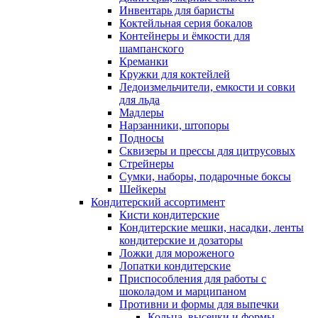
Инвентарь для баристы
Коктейльная серия бокалов
Контейнеры и ёмкости для
шампанского
Креманки
Кружки для коктейлей
Ледоизмельчители, емкости и совки
для льда
Мадлеры
Нарзанники, штопоры
Подносы
Сквизеры и прессы для цитрусовых
Стрейнеры
Сумки, наборы, подарочные боксы
Шейкеры
Кондитерский ассортимент
Кисти кондитерские
Кондитерские мешки, насадки, ленты
кондитерские и дозаторы
Ложки для мороженого
Лопатки кондитерские
Приспособления для работы с
шоколадом и марципаном
Противни и формы для выпечки
Кольца, высечки и формы