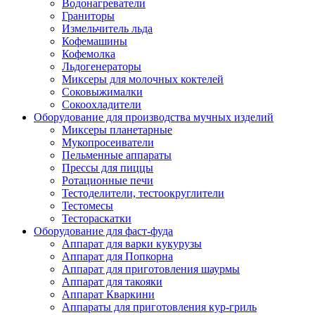
Водонагреватели
Граниторы
Измельчитель льда
Кофемашины
Кофемолка
Льдогенераторы
Миксеры для молочных коктелей
Соковыжималки
Сокоохладители
Оборудование для производства мучных изделий
Миксеры планетарные
Мукопросеиватели
Пельменные аппараты
Прессы для пиццы
Ротационные печи
Тестоделители, тестоокруглители
Тестомесы
Тестораскатки
Оборудование для фаст-фуда
Аппарат для варки кукурузы
Аппарат для Попкорна
Аппарат для приготовления шаурмы
Аппарат для такояки
Аппарат Кваркини
Аппараты для приготовления кур-гриль