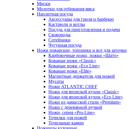
Миски
Молотки для отбивания мяса
Наплитная посуда
Аксессуары для гриля и барбекю
Кастрюли и котлы
Посуда для приготовления и подачи
Сковороды
Сотейники
Чугунная посуда
Ножи поварские, топорики и все для заточки
Карбовочные ножи, ложки «Шато»
Кованые ножи «Classic»
Кованые ножи «Eco Line»
Кованые ножи «Elite»
Магнитные держатели для ножей
Мусаты
Ножи ATLANTIC CHEF
Ножи для японской кухни «Classic»
Ножи для японской кухни «Eco Line»
Ножи из дамасской стали «Premium»
Ножи с деревянной ручкой
Ножи, серия «Pro-Line»
Точилки для ножей
Точильные камни
Ножницы кухонные