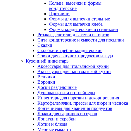
Кольца, высечки и формы
кондитерские
Противни
Формы для выпечки стальные
Формы для выпечки хлеба
Формы кондитерские из силикона
Резаки, делители для теста и тортов
Сита кондитерские и емкости для посыпки
Скалки
Скребки и гребни кондитерские
Совки для сыпучих продуктов и льда
Кухонный инвентарь
Аксессуары для итальянской кухни
Аксессуары для паназиатской кухни
Венчики
Воронки
Доски разделочные
Дуршлаги, сита и стрейнеры
Инвентарь для нарезки и декорирования
Картофелемялки, прессы для пюре и чеснока
Контейнеры для хранения продуктов
Ложки для гарниров и соусов
Лопатки и скребки
Лотки и блюда
Мерные емкости