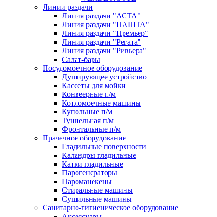
Линии раздачи
Линия раздачи "АСТА"
Линия раздачи "ПАШТА"
Линия раздачи "Премьер"
Линия раздачи "Регата"
Линия раздачи "Ривьера"
Салат-бары
Посудомоечное оборудование
Душирующее устройство
Кассеты для мойки
Конвеерные п/м
Котломоечные машины
Купольные п/м
Туннельная п/м
Фронтальные п/м
Прачечное оборудование
Гладильные поверхности
Каландры гладильные
Катки гладильные
Парогенераторы
Пароманекены
Стиральные машины
Сушильные машины
Санитарно-гигиеническое оборудование
Аксессуары