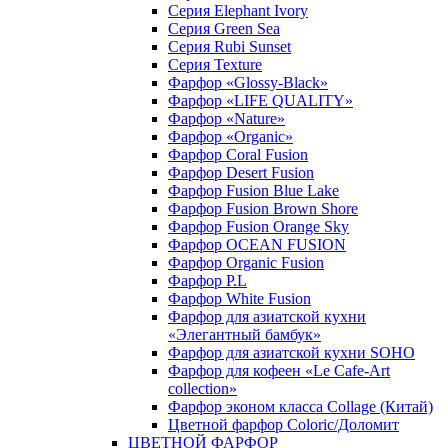
Серия Elephant Ivory
Серия Green Sea
Серия Rubi Sunset
Серия Texture
Фарфор «Glossy-Black»
Фарфор «LIFE QUALITY»
Фарфор «Nature»
Фарфор «Organic»
Фарфор Coral Fusion
Фарфор Desert Fusion
Фарфор Fusion Blue Lake
Фарфор Fusion Brown Shore
Фарфор Fusion Orange Sky
Фарфор OCEAN FUSION
Фарфор Organic Fusion
Фарфор P.L
Фарфор White Fusion
Фарфор для азиатской кухни
«Элегантный бамбук»
Фарфор для азиатской кухни SOHO
Фарфор для кофеен «Le Cafe-Art
collection»
Фарфор эконом класса Collage (Китай)
Цветной фарфор Coloric/Доломит
ЦВЕТНОЙ ФАРФОР