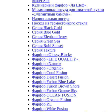
Spider Silk
Кулинарный фарфор «Ля Шеф»
Меламиновая посуда для азиатской кухни
«Элегантный бамбук»
Национальная посуда
Посуда из термостойкого стекла
Серия Black Gold
Серия Blue Gold
Серия Elephant Ivory
Серия Green Sea
Серия Rubi Sunset
Серия Texture
Фарфор «Glossy-Black»
Фарфор «LIFE QUALITY»
Фарфор «Nature»
Фарфор «Organic»
Фарфор Coral Fusion
Фарфор Desert Fusion
Фарфор Fusion Blue Lake
Фарфор Fusion Brown Shore
Фарфор Fusion Orange Sky
Фарфор OCEAN FUSION
Фарфор Organic Fusion
Фарфор P.L
Фарфор White Fusion