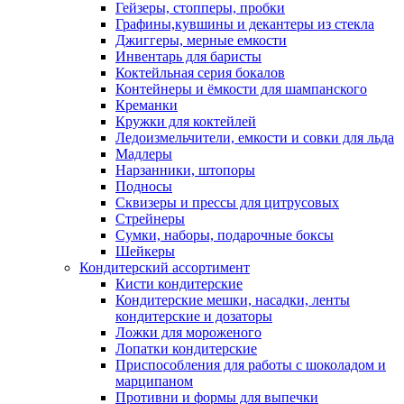
Гейзеры, стопперы, пробки
Графины,кувшины и декантеры из стекла
Джиггеры, мерные емкости
Инвентарь для баристы
Коктейльная серия бокалов
Контейнеры и ёмкости для шампанского
Креманки
Кружки для коктейлей
Ледоизмельчители, емкости и совки для льда
Мадлеры
Нарзанники, штопоры
Подносы
Сквизеры и прессы для цитрусовых
Стрейнеры
Сумки, наборы, подарочные боксы
Шейкеры
Кондитерский ассортимент
Кисти кондитерские
Кондитерские мешки, насадки, ленты
кондитерские и дозаторы
Ложки для мороженого
Лопатки кондитерские
Приспособления для работы с шоколадом и
марципаном
Противни и формы для выпечки