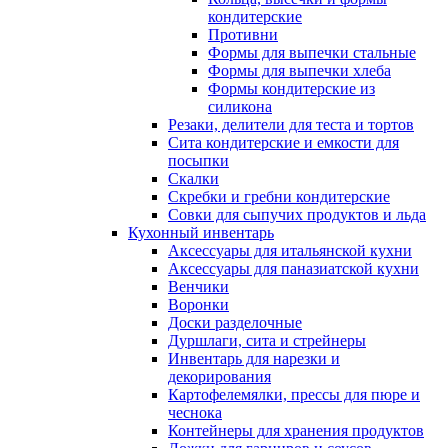
кондитерские
Противни
Формы для выпечки стальные
Формы для выпечки хлеба
Формы кондитерские из
силикона
Резаки, делители для теста и тортов
Сита кондитерские и емкости для
посыпки
Скалки
Скребки и гребни кондитерские
Совки для сыпучих продуктов и льда
Кухонный инвентарь
Аксессуары для итальянской кухни
Аксессуары для паназиатской кухни
Венчики
Воронки
Доски разделочные
Дуршлаги, сита и стрейнеры
Инвентарь для нарезки и
декорирования
Картофелемялки, прессы для пюре и
чеснока
Контейнеры для хранения продуктов