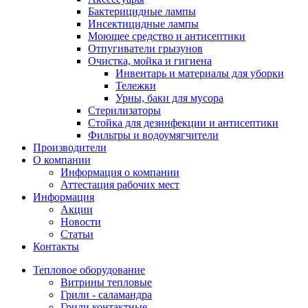
Бактерицидные лампы
Инсектицидные лампы
Моющее средство и антисептики
Отпугиватели грызунов
Очистка, мойка и гигиена
Инвентарь и материалы для уборки
Тележки
Урны, баки для мусора
Стерилизаторы
Стойка для дезинфекции и антисептики
Фильтры и водоумягчители
Производители
О компании
Информация о компании
Аттестация рабочих мест
Информация
Акции
Новости
Статьи
Контакты
Тепловое оборудование
Витрины тепловые
Грили - саламандра
Грили контактные