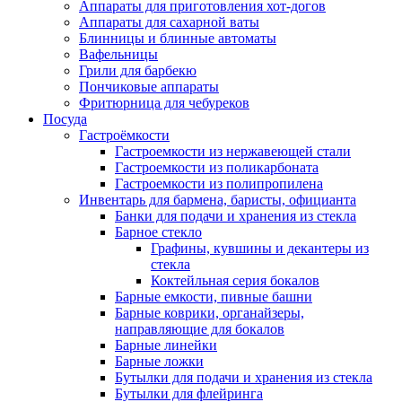
Аппараты для приготовления хот-догов
Аппараты для сахарной ваты
Блинницы и блинные автоматы
Вафельницы
Грили для барбекю
Пончиковые аппараты
Фритюрница для чебуреков
Посуда
Гастроёмкости
Гастроемкости из нержавеющей стали
Гастроемкости из поликарбоната
Гастроемкости из полипропилена
Инвентарь для бармена, баристы, официанта
Банки для подачи и хранения из стекла
Барное стекло
Графины, кувшины и декантеры из
стекла
Коктейльная серия бокалов
Барные емкости, пивные башни
Барные коврики, органайзеры,
направляющие для бокалов
Барные линейки
Барные ложки
Бутылки для подачи и хранения из стекла
Бутылки для флейринга