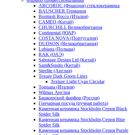
Фарфор профессиональный
ARCOROC (Франция) стеклокерамика
BAUSCHER Германия
Bormioli Rocco (Италия)
CAMEO (Китай)
CHURCHILL Великобритания
Continental (ЮАР)
COSTA NOVA (Португалия)
DUDSON (Великобритания)
Lubiana (Польша)
RAK (ОАЭ)
Sabotage Design Ltd (Китай)
Sam&Squito (Китай)
Steelite (Англия)
Texure Dark Green Lines
Texture Light Cyan Circular
Tognana (Италия)
Wilmax Англия
Башкирский фарфор (Россия)
Гончарная посуда (ручная работа)
Каменная керамика Stockholm,Серия Black
Spider Silk
Каменная керамика Stockholm,Серия Blue
Spider Silk
Каменная керамика Stockholm,Серия Purple