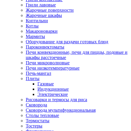
Грили лавовые
Жарочные поверхности
Жарочные шкафы
Коптильни
Котлы
Макароноварки
Мармиты
Оборудование для раздачи готовых блюд
Пароконвектоматы
Печи конвекционные, печи для пиццы, подовые и
шкафы расстоечные
Печи микроволновые
Печи низкотемпературные
Печь-мангал
Плиты
Газовые
Индукционные
Электрические
Рисоварки и термосы для риса
Сковорода
Сковорода мультифункциональная
Столы тепловые
Термостаты
Тостеры