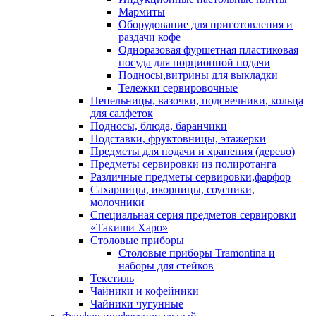
Мармиты
Оборудование для приготовления и
раздачи кофе
Одноразовая фуршетная пластиковая
посуда для порционной подачи
Подносы,витрины для выкладки
Тележки сервировочные
Пепельницы, вазочки, подсвечники, кольца
для салфеток
Подносы, блюда, баранчики
Подставки, фруктовницы, этажерки
Предметы для подачи и хранения (дерево)
Предметы сервировки из полиротанга
Различные предметы сервировки,фарфор
Сахарницы, икорницы, соусники,
молочники
Специальная серия предметов сервировки
«Такиши Харо»
Столовые приборы
Столовые приборы Trаmоntina и
наборы для стейков
Текстиль
Чайники и кофейники
Чайники чугунные