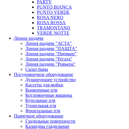
PARTY
PUNTO BIANCA
PUNTO VERDE
ROSA NERO
ROSA ROSSA
TRAMONTANO
VERDE NOTTE
Линии раздачи
Линия раздачи "АСТА"
Линия раздачи "ПАШТА"
Линия раздачи "Премьер"
Линия раздачи "Регата"
Линия раздачи "Ривьера"
Салат-бары
Посудомоечное оборудование
Душирующее устройство
Кассеты для мойки
Конвеерные п/м
Котломоечные машины
Купольные п/м
Туннельная п/м
Фронтальные п/м
Прачечное оборудование
Гладильные поверхности
Каландры гладильные