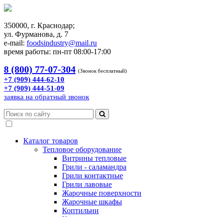
350000, г. Краснодар;
ул. Фурманова, д. 7
e-mail:
foodsindustry@mail.ru
время работы: пн-пт 08:00-17:00
8 (800) 77-07-304
(Звонок бесплатный)
+7 (909) 444-62-10
+7 (909) 444-51-09
заявка на обратный звонок
Каталог товаров
Тепловое оборудование
Витрины тепловые
Грили - саламандра
Грили контактные
Грили лавовые
Жарочные поверхности
Жарочные шкафы
Коптильни