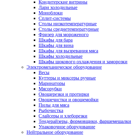
Кондитерские витрины
Лари холодильные
Моноблоки
Сплит-системы
Столы низкотемпературные
Столы среднетемпературные
Фризер для мороженого
Шкафы для бара
Шкафы для вина
Шкафы для вызревания мяса
Шкафы холодильные
Шкафы шокового охлаждения и заморозки
Электромеханическое оборудование
Весы
Куттеры и миксеры ручные
Маринаторы
Мясорубки
Овощерезки и протирки
Овощечистки и овощемойки
Пилы для мяса
Рыбочистка
Слайсеры и хлеборезки
Тендерайзеры, формовщики, фаршемешалки
Упаковочное оборудование
Нейтральное оборудование