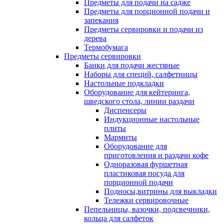
Предметы для подачи на садже
Предметы для порционной подачи и
запекания
Предметы сервировки и подачи из
дерева
Термобумага
Предметы сервировки
Банки для подачи жестяные
Наборы для специй, салфетницы
Настольные подкладки
Оборудование для кейтеринга,
шведского стола, линии раздачи
Диспенсеры
Индукционные настольные
плиты
Мармиты
Оборудование для
приготовления и раздачи кофе
Одноразовая фуршетная
пластиковая посуда для
порционной подачи
Подносы,витрины для выкладки
Тележки сервировочные
Пепельницы, вазочки, подсвечники,
кольца для салфеток