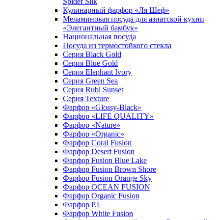
Spider Silk
Кулинарный фарфор «Ля Шеф»
Меламиновая посуда для азиатской кухни
«Элегантный бамбук»
Национальная посуда
Посуда из термостойкого стекла
Серия Black Gold
Серия Blue Gold
Серия Elephant Ivory
Серия Green Sea
Серия Rubi Sunset
Серия Texture
Фарфор «Glossy-Black»
Фарфор «LIFE QUALITY»
Фарфор «Nature»
Фарфор «Organic»
Фарфор Coral Fusion
Фарфор Desert Fusion
Фарфор Fusion Blue Lake
Фарфор Fusion Brown Shore
Фарфор Fusion Orange Sky
Фарфор OCEAN FUSION
Фарфор Organic Fusion
Фарфор P.L
Фарфор White Fusion