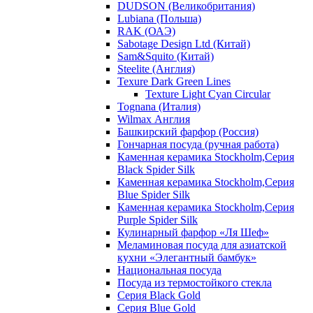
DUDSON (Великобритания)
Lubiana (Польша)
RAK (ОАЭ)
Sabotage Design Ltd (Китай)
Sam&Squito (Китай)
Steelite (Англия)
Texure Dark Green Lines
Texture Light Cyan Circular
Tognana (Италия)
Wilmax Англия
Башкирский фарфор (Россия)
Гончарная посуда (ручная работа)
Каменная керамика Stockholm,Серия
Black Spider Silk
Каменная керамика Stockholm,Серия
Blue Spider Silk
Каменная керамика Stockholm,Серия
Purple Spider Silk
Кулинарный фарфор «Ля Шеф»
Меламиновая посуда для азиатской
кухни «Элегантный бамбук»
Национальная посуда
Посуда из термостойкого стекла
Серия Black Gold
Серия Blue Gold