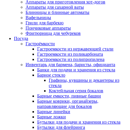
Аппараты для приготовления хот-догов
Аппараты для сахарной ваты
Блинницы и блинные автоматы
Вафельницы
Грили для барбекю
Пончиковые аппараты
Фритюрница для чебуреков
Посуда
Гастроёмкости
Гастроемкости из нержавеющей стали
Гастроемкости из поликарбоната
Гастроемкости из полипропилена
Инвентарь для бармена, баристы, официанта
Банки для подачи и хранения из стекла
Барное стекло
Графины, кувшины и декантеры из
стекла
Коктейльная серия бокалов
Барные емкости, пивные башни
Барные коврики, органайзеры,
направляющие для бокалов
Барные линейки
Барные ложки
Бутылки для подачи и хранения из стекла
Бутылки для флейринга