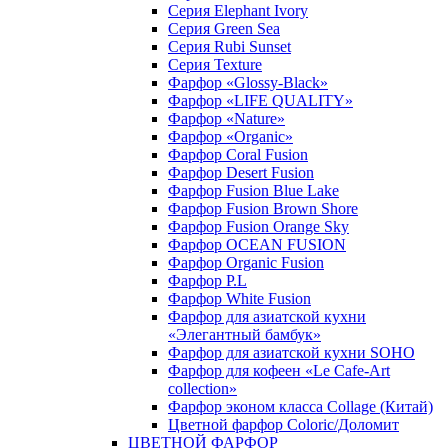
Серия Elephant Ivory
Серия Green Sea
Серия Rubi Sunset
Серия Texture
Фарфор «Glossy-Black»
Фарфор «LIFE QUALITY»
Фарфор «Nature»
Фарфор «Organic»
Фарфор Coral Fusion
Фарфор Desert Fusion
Фарфор Fusion Blue Lake
Фарфор Fusion Brown Shore
Фарфор Fusion Orange Sky
Фарфор OCEAN FUSION
Фарфор Organic Fusion
Фарфор P.L
Фарфор White Fusion
Фарфор для азиатской кухни
«Элегантный бамбук»
Фарфор для азиатской кухни SOHO
Фарфор для кофеен «Le Cafe-Art
collection»
Фарфор эконом класса Collage (Китай)
Цветной фарфор Coloric/Доломит
ЦВЕТНОЙ ФАРФОР