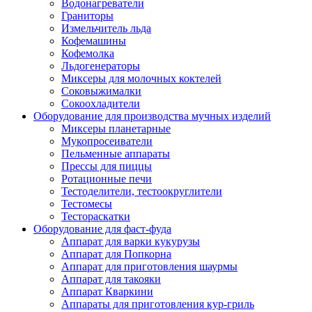
Водонагреватели
Граниторы
Измельчитель льда
Кофемашины
Кофемолка
Льдогенераторы
Миксеры для молочных коктелей
Соковыжималки
Сокоохладители
Оборудование для производства мучных изделий
Миксеры планетарные
Мукопросеиватели
Пельменные аппараты
Прессы для пиццы
Ротационные печи
Тестоделители, тестоокруглители
Тестомесы
Тестораскатки
Оборудование для фаст-фуда
Аппарат для варки кукурузы
Аппарат для Попкорна
Аппарат для приготовления шаурмы
Аппарат для такояки
Аппарат Кваркини
Аппараты для приготовления кур-гриль