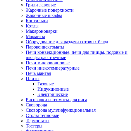
Грили лавовые
Жарочные поверхности
Жарочные шкафы
Коптильни
Котлы
Макароноварки
Мармиты
Оборудование для раздачи готовых блюд
Пароконвектоматы
Печи конвекционные, печи для пиццы, подовые и
шкафы расстоечные
Печи микроволновые
Печи низкотемпературные
Печь-мангал
Плиты
Газовые
Индукционные
Электрические
Рисоварки и термосы для риса
Сковорода
Сковорода мультифункциональная
Столы тепловые
Термостаты
Тостеры