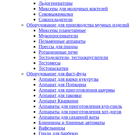
Льдогенераторы
Миксеры для молочных коктелей
Соковыжималки
Сокоохладители
Оборудование для производства мучных изделий
Миксеры планетарные
Мукопросеиватели
Пельменные аппараты
Прессы для пиццы
Ротационные печи
Тестоделители, тестоокруглители
Тестомесы
Тестораскатки
Оборудование для фаст-фуда
Аппарат для варки кукурузы
Аппарат для Попкорна
Аппарат для приготовления шаурмы
Аппарат для такояки
Аппарат Кваркини
Аппараты для приготовления кур-гриль
Аппараты для приготовления хот-догов
Аппараты для сахарной ваты
Блинницы и блинные автоматы
Вафельницы
Грили для барбекю