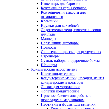
Инвентарь для баристы
Коктейльная серия бокалов
Контейнеры и ёмкости для
шампанского
Креманки
Кружки для коктейлей
Ледоизмельчители, емкости и совки
для льда
Мадлеры
Нарзанники, штопоры
Подносы
Сквизеры и прессы для цитрусовых
Стрейнеры
Сумки, наборы, подарочные боксы
Шейкеры
Кондитерский ассортимент
Кисти кондитерские
Кондитерские мешки, насадки, ленты
кондитерские и дозаторы
Ложки для мороженого
Лопатки кондитерские
Приспособления для работы с
шоколадом и марципаном
Противни и формы для выпечки
Кольца, высечки и формы