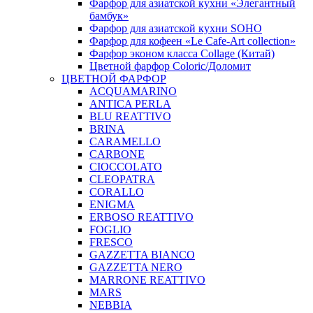
Фарфор для азиатской кухни «Элегантный
бамбук»
Фарфор для азиатской кухни SOHO
Фарфор для кофеен «Le Cafe-Art collection»
Фарфор эконом класса Collage (Китай)
Цветной фарфор Coloric/Доломит
ЦВЕТНОЙ ФАРФОР
ACQUAMARINO
ANTICA PERLA
BLU REATTIVO
BRINA
CARAMELLO
CARBONE
CIOCCOLATO
CLEOPATRA
CORALLO
ENIGMA
ERBOSO REATTIVO
FOGLIO
FRESCO
GAZZETTA BIANCO
GAZZETTA NERO
MARRONE REATTIVO
MARS
NEBBIA