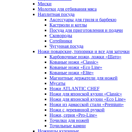
Миски
Молотки для отбивания мяса
Наплитная посуда
Аксессуары для гриля и барбекю
Кастрюли и котлы
Посуда для приготовления и подачи
Сковороды
Сотейники
Чугунная посуда
Ножи поварские, топорики и все для заточки
Карбовочные ножи, ложки «Шато»
Кованые ножи «Classic»
Кованые ножи «Eco Line»
Кованые ножи «Elite»
Магнитные держатели для ножей
Мусаты
Ножи ATLANTIC CHEF
Ножи для японской кухни «Classic»
Ножи для японской кухни «Eco Line»
Ножи из дамасской стали «Premium»
Ножи с деревянной ручкой
Ножи, серия «Pro-Line»
Точилки для ножей
Точильные камни
Ножницы кухонные