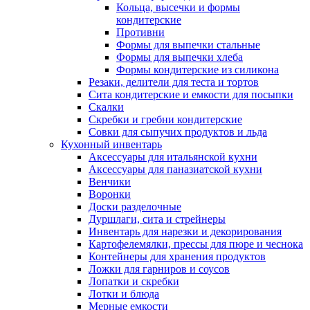
Кольца, высечки и формы
кондитерские
Противни
Формы для выпечки стальные
Формы для выпечки хлеба
Формы кондитерские из силикона
Резаки, делители для теста и тортов
Сита кондитерские и емкости для посыпки
Скалки
Скребки и гребни кондитерские
Совки для сыпучих продуктов и льда
Кухонный инвентарь
Аксессуары для итальянской кухни
Аксессуары для паназиатской кухни
Венчики
Воронки
Доски разделочные
Дуршлаги, сита и стрейнеры
Инвентарь для нарезки и декорирования
Картофелемялки, прессы для пюре и чеснока
Контейнеры для хранения продуктов
Ложки для гарниров и соусов
Лопатки и скребки
Лотки и блюда
Мерные емкости