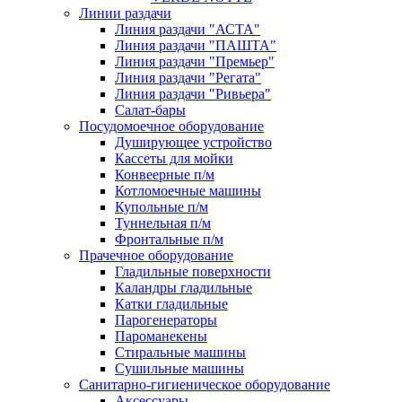
Линии раздачи
Линия раздачи "АСТА"
Линия раздачи "ПАШТА"
Линия раздачи "Премьер"
Линия раздачи "Регата"
Линия раздачи "Ривьера"
Салат-бары
Посудомоечное оборудование
Душирующее устройство
Кассеты для мойки
Конвеерные п/м
Котломоечные машины
Купольные п/м
Туннельная п/м
Фронтальные п/м
Прачечное оборудование
Гладильные поверхности
Каландры гладильные
Катки гладильные
Парогенераторы
Пароманекены
Стиральные машины
Сушильные машины
Санитарно-гигиеническое оборудование
Аксессуары