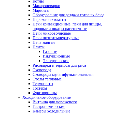
Котлы
Макароноварки
Мармиты
Оборудование для раздачи готовых блюд
Пароконвектоматы
Печи конвекционные, печи для пиццы,
подовые и шкафы расстоечные
Печи микроволновые
Печи низкотемпературные
Печь-мангал
Плиты
Газовые
Индукционные
Электрические
Рисоварки и термосы для риса
Сковорода
Сковорода мультифункциональная
Столы тепловые
Термостаты
Тостеры
Фритюрницы
Холодильное оборудование
Витрина для мороженого
Гастрономические
Камеры холодильные