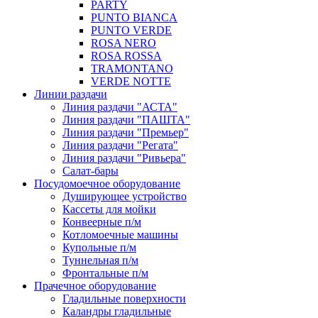
PARTY
PUNTO BIANCA
PUNTO VERDE
ROSA NERO
ROSA ROSSA
TRAMONTANO
VERDE NOTTE
Линии раздачи
Линия раздачи "АСТА"
Линия раздачи "ПАШТА"
Линия раздачи "Премьер"
Линия раздачи "Регата"
Линия раздачи "Ривьера"
Салат-бары
Посудомоечное оборудование
Душирующее устройство
Кассеты для мойки
Конвеерные п/м
Котломоечные машины
Купольные п/м
Туннельная п/м
Фронтальные п/м
Прачечное оборудование
Гладильные поверхности
Каландры гладильные