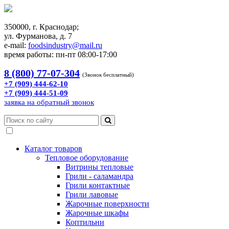
350000, г. Краснодар;
ул. Фурманова, д. 7
e-mail:
foodsindustry@mail.ru
время работы: пн-пт 08:00-17:00
8 (800) 77-07-304
(Звонок бесплатный)
+7 (909) 444-62-10
+7 (909) 444-51-09
заявка на обратный звонок
Каталог товаров
Тепловое оборудование
Витрины тепловые
Грили - саламандра
Грили контактные
Грили лавовые
Жарочные поверхности
Жарочные шкафы
Коптильни