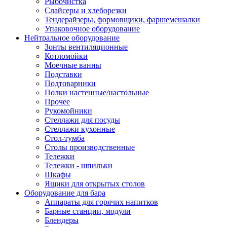
Рыбочистка
Слайсеры и хлеборезки
Тендерайзеры, формовщики, фаршемешалки
Упаковочное оборудование
Нейтральное оборудование
Зонты вентиляционные
Котломойки
Моечные ванны
Подставки
Подтоварники
Полки настенные/настольные
Прочее
Рукомойники
Стеллажи для посуды
Стеллажи кухонные
Стол-тумба
Столы производственные
Тележки
Тележки - шпильки
Шкафы
Ящики для открытых столов
Оборудование для бара
Аппараты для горячих напитков
Барные станции, модули
Блендеры