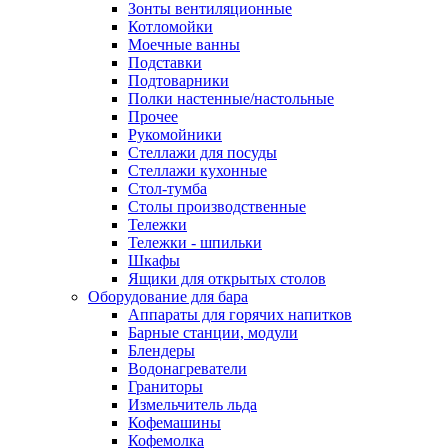
Зонты вентиляционные
Котломойки
Моечные ванны
Подставки
Подтоварники
Полки настенные/настольные
Прочее
Рукомойники
Стеллажи для посуды
Стеллажи кухонные
Стол-тумба
Столы производственные
Тележки
Тележки - шпильки
Шкафы
Ящики для открытых столов
Оборудование для бара
Аппараты для горячих напитков
Барные станции, модули
Блендеры
Водонагреватели
Граниторы
Измельчитель льда
Кофемашины
Кофемолка