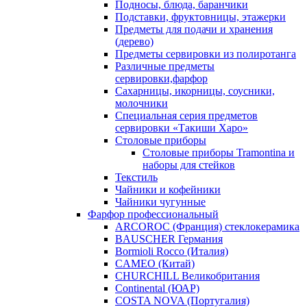
Подносы, блюда, баранчики
Подставки, фруктовницы, этажерки
Предметы для подачи и хранения
(дерево)
Предметы сервировки из полиротанга
Различные предметы
сервировки,фарфор
Сахарницы, икорницы, соусники,
молочники
Специальная серия предметов
сервировки «Такиши Харо»
Столовые приборы
Столовые приборы Trаmоntina и
наборы для стейков
Текстиль
Чайники и кофейники
Чайники чугунные
Фарфор профессиональный
ARCOROC (Франция) стеклокерамика
BAUSCHER Германия
Bormioli Rocco (Италия)
CAMEO (Китай)
CHURCHILL Великобритания
Continental (ЮАР)
COSTA NOVA (Португалия)