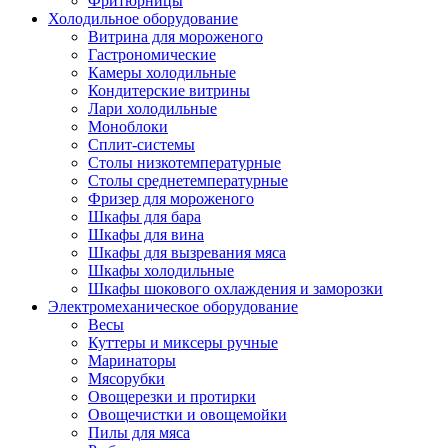
Фритюрницы
Холодильное оборудование
Витрина для мороженого
Гастрономические
Камеры холодильные
Кондитерские витрины
Лари холодильные
Моноблоки
Сплит-системы
Столы низкотемпературные
Столы среднетемпературные
Фризер для мороженого
Шкафы для бара
Шкафы для вина
Шкафы для вызревания мяса
Шкафы холодильные
Шкафы шокового охлаждения и заморозки
Электромеханическое оборудование
Весы
Куттеры и миксеры ручные
Маринаторы
Мясорубки
Овощерезки и протирки
Овощечистки и овощемойки
Пилы для мяса