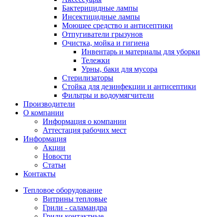
Бактерицидные лампы
Инсектицидные лампы
Моющее средство и антисептики
Отпугиватели грызунов
Очистка, мойка и гигиена
Инвентарь и материалы для уборки
Тележки
Урны, баки для мусора
Стерилизаторы
Стойка для дезинфекции и антисептики
Фильтры и водоумягчители
Производители
О компании
Информация о компании
Аттестация рабочих мест
Информация
Акции
Новости
Статьи
Контакты
Тепловое оборудование
Витрины тепловые
Грили - саламандра
Грили контактные