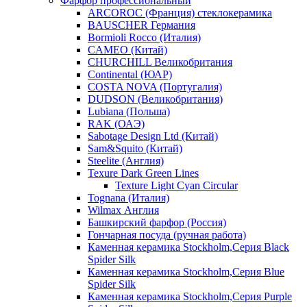
Фарфор профессиональный
ARCOROC (Франция) стеклокерамика
BAUSCHER Германия
Bormioli Rocco (Италия)
CAMEO (Китай)
CHURCHILL Великобритания
Continental (ЮАР)
COSTA NOVA (Португалия)
DUDSON (Великобритания)
Lubiana (Польша)
RAK (ОАЭ)
Sabotage Design Ltd (Китай)
Sam&Squito (Китай)
Steelite (Англия)
Texure Dark Green Lines
Texture Light Cyan Circular
Tognana (Италия)
Wilmax Англия
Башкирский фарфор (Россия)
Гончарная посуда (ручная работа)
Каменная керамика Stockholm,Серия Black
Spider Silk
Каменная керамика Stockholm,Серия Blue
Spider Silk
Каменная керамика Stockholm,Серия Purple