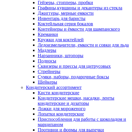
Гейзеры, стопперы, пробки
Графины,кувшины и декантеры из стекла
Джиггеры, мерные емкости
Инвентарь для баристы
Коктейльная серия бокалов
Контейнеры и ёмкости для шампанского
Креманки
Кружки для коктейлей
Ледоизмельчители, емкости и совки для льда
Мадлеры
Нарзанники, штопоры
Подносы
Сквизеры и прессы для цитрусовых
Стрейнеры
Сумки, наборы, подарочные боксы
Шейкеры
Кондитерский ассортимент
Кисти кондитерские
Кондитерские мешки, насадки, ленты
кондитерские и дозаторы
Ложки для мороженого
Лопатки кондитерские
Приспособления для работы с шоколадом и
марципаном
Противни и формы для выпечки