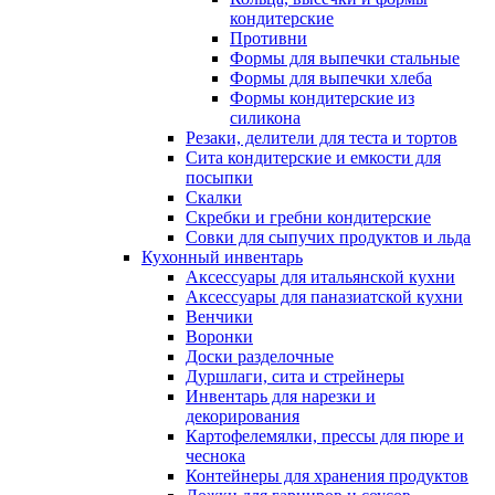
кондитерские
Противни
Формы для выпечки стальные
Формы для выпечки хлеба
Формы кондитерские из
силикона
Резаки, делители для теста и тортов
Сита кондитерские и емкости для
посыпки
Скалки
Скребки и гребни кондитерские
Совки для сыпучих продуктов и льда
Кухонный инвентарь
Аксессуары для итальянской кухни
Аксессуары для паназиатской кухни
Венчики
Воронки
Доски разделочные
Дуршлаги, сита и стрейнеры
Инвентарь для нарезки и
декорирования
Картофелемялки, прессы для пюре и
чеснока
Контейнеры для хранения продуктов