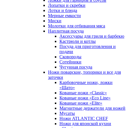
Ложки для гарниров и соусов
Лопатки и скребки
Лотки и блюда
Мерные емкости
Миски
Молотки для отбивания мяса
Наплитная посуда
Аксессуары для гриля и барбекю
Кастрюли и котлы
Посуда для приготовления и
подачи
Сковороды
Сотейники
Чугунная посуда
Ножи поварские, топорики и все для
заточки
Карбовочные ножи, ложки
«Шато»
Кованые ножи «Classic»
Кованые ножи «Eco Line»
Кованые ножи «Elite»
Магнитные держатели для ножей
Мусаты
Ножи ATLANTIC CHEF
Ножи для японской кухни