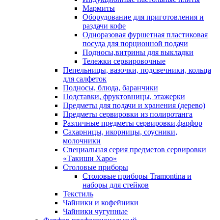
Мармиты
Оборудование для приготовления и
раздачи кофе
Одноразовая фуршетная пластиковая
посуда для порционной подачи
Подносы,витрины для выкладки
Тележки сервировочные
Пепельницы, вазочки, подсвечники, кольца
для салфеток
Подносы, блюда, баранчики
Подставки, фруктовницы, этажерки
Предметы для подачи и хранения (дерево)
Предметы сервировки из полиротанга
Различные предметы сервировки,фарфор
Сахарницы, икорницы, соусники,
молочники
Специальная серия предметов сервировки
«Такиши Харо»
Столовые приборы
Столовые приборы Trаmоntina и
наборы для стейков
Текстиль
Чайники и кофейники
Чайники чугунные