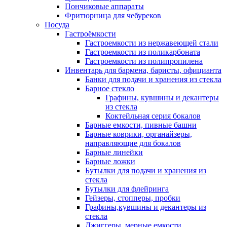
Пончиковые аппараты
Фритюрница для чебуреков
Посуда
Гастроёмкости
Гастроемкости из нержавеющей стали
Гастроемкости из поликарбоната
Гастроемкости из полипропилена
Инвентарь для бармена, баристы, официанта
Банки для подачи и хранения из стекла
Барное стекло
Графины, кувшины и декантеры
из стекла
Коктейльная серия бокалов
Барные емкости, пивные башни
Барные коврики, органайзеры,
направляющие для бокалов
Барные линейки
Барные ложки
Бутылки для подачи и хранения из
стекла
Бутылки для флейринга
Гейзеры, стопперы, пробки
Графины,кувшины и декантеры из
стекла
Джиггеры, мерные емкости