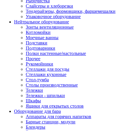
Рыбочистка
Слайсеры и хлеборезки
Тендерайзеры, формовщики, фаршемешалки
Упаковочное оборудование
Нейтральное оборудование
Зонты вентиляционные
Котломойки
Моечные ванны
Подставки
Подтоварники
Полки настенные/настольные
Прочее
Рукомойники
Стеллажи для посуды
Стеллажи кухонные
Стол-тумба
Столы производственные
Тележки
Тележки - шпильки
Шкафы
Ящики для открытых столов
Оборудование для бара
Аппараты для горячих напитков
Барные станции, модули
Блендеры