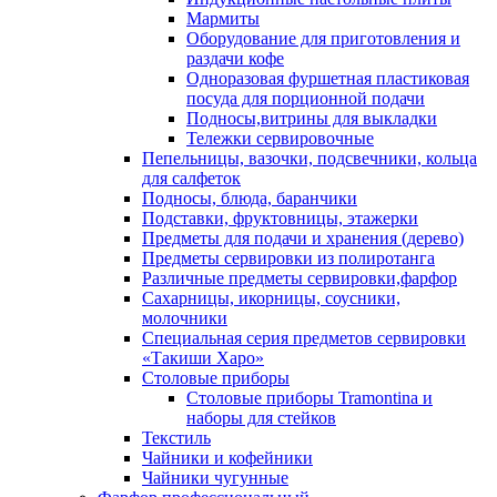
Мармиты
Оборудование для приготовления и
раздачи кофе
Одноразовая фуршетная пластиковая
посуда для порционной подачи
Подносы,витрины для выкладки
Тележки сервировочные
Пепельницы, вазочки, подсвечники, кольца
для салфеток
Подносы, блюда, баранчики
Подставки, фруктовницы, этажерки
Предметы для подачи и хранения (дерево)
Предметы сервировки из полиротанга
Различные предметы сервировки,фарфор
Сахарницы, икорницы, соусники,
молочники
Специальная серия предметов сервировки
«Такиши Харо»
Столовые приборы
Столовые приборы Trаmоntina и
наборы для стейков
Текстиль
Чайники и кофейники
Чайники чугунные