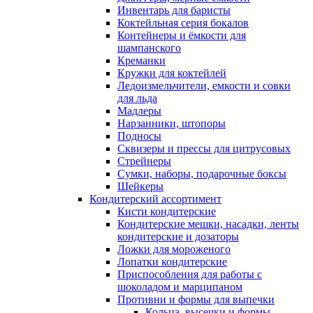
Инвентарь для баристы
Коктейльная серия бокалов
Контейнеры и ёмкости для
шампанского
Креманки
Кружки для коктейлей
Ледоизмельчители, емкости и совки
для льда
Мадлеры
Нарзанники, штопоры
Подносы
Сквизеры и прессы для цитрусовых
Стрейнеры
Сумки, наборы, подарочные боксы
Шейкеры
Кондитерский ассортимент
Кисти кондитерские
Кондитерские мешки, насадки, ленты
кондитерские и дозаторы
Ложки для мороженого
Лопатки кондитерские
Приспособления для работы с
шоколадом и марципаном
Противни и формы для выпечки
Кольца, высечки и формы