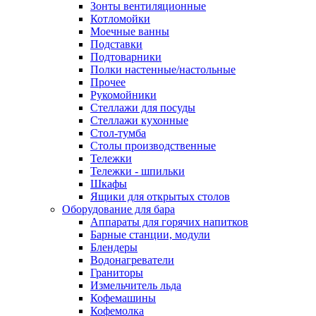
Зонты вентиляционные
Котломойки
Моечные ванны
Подставки
Подтоварники
Полки настенные/настольные
Прочее
Рукомойники
Стеллажи для посуды
Стеллажи кухонные
Стол-тумба
Столы производственные
Тележки
Тележки - шпильки
Шкафы
Ящики для открытых столов
Оборудование для бара
Аппараты для горячих напитков
Барные станции, модули
Блендеры
Водонагреватели
Граниторы
Измельчитель льда
Кофемашины
Кофемолка