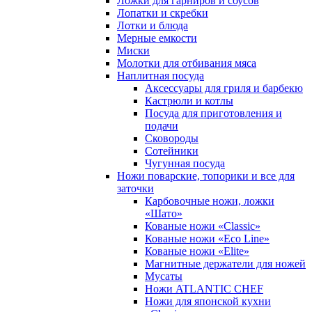
Ложки для гарниров и соусов
Лопатки и скребки
Лотки и блюда
Мерные емкости
Миски
Молотки для отбивания мяса
Наплитная посуда
Аксессуары для гриля и барбекю
Кастрюли и котлы
Посуда для приготовления и
подачи
Сковороды
Сотейники
Чугунная посуда
Ножи поварские, топорики и все для
заточки
Карбовочные ножи, ложки
«Шато»
Кованые ножи «Classic»
Кованые ножи «Eco Line»
Кованые ножи «Elite»
Магнитные держатели для ножей
Мусаты
Ножи ATLANTIC CHEF
Ножи для японской кухни