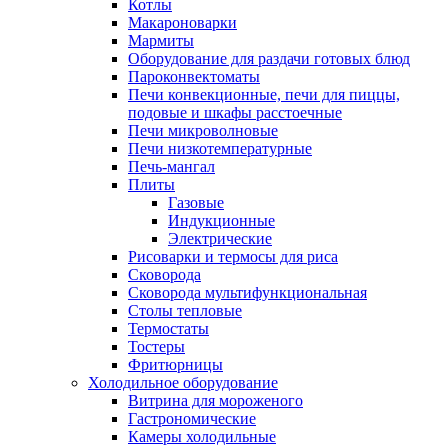
Котлы
Макароноварки
Мармиты
Оборудование для раздачи готовых блюд
Пароконвектоматы
Печи конвекционные, печи для пиццы,
подовые и шкафы расстоечные
Печи микроволновые
Печи низкотемпературные
Печь-мангал
Плиты
Газовые
Индукционные
Электрические
Рисоварки и термосы для риса
Сковорода
Сковорода мультифункциональная
Столы тепловые
Термостаты
Тостеры
Фритюрницы
Холодильное оборудование
Витрина для мороженого
Гастрономические
Камеры холодильные