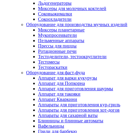
Льдогенераторы
Миксеры для молочных коктелей
Соковыжималки
Сокоохладители
Оборудование для производства мучных изделий
Миксеры планетарные
Мукопросеиватели
Пельменные аппараты
Прессы для пиццы
Ротационные печи
Тестоделители, тестоокруглители
Тестомесы
Тестораскатки
Оборудование для фаст-фуда
Аппарат для варки кукурузы
Аппарат для Попкорна
Аппарат для приготовления шаурмы
Аппарат для такояки
Аппарат Кваркини
Аппараты для приготовления кур-гриль
Аппараты для приготовления хот-догов
Аппараты для сахарной ваты
Блинницы и блинные автоматы
Вафельницы
Грили для барбекю