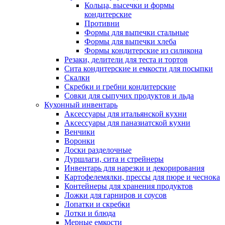
Кольца, высечки и формы
кондитерские
Противни
Формы для выпечки стальные
Формы для выпечки хлеба
Формы кондитерские из силикона
Резаки, делители для теста и тортов
Сита кондитерские и емкости для посыпки
Скалки
Скребки и гребни кондитерские
Совки для сыпучих продуктов и льда
Кухонный инвентарь
Аксессуары для итальянской кухни
Аксессуары для паназиатской кухни
Венчики
Воронки
Доски разделочные
Дуршлаги, сита и стрейнеры
Инвентарь для нарезки и декорирования
Картофелемялки, прессы для пюре и чеснока
Контейнеры для хранения продуктов
Ложки для гарниров и соусов
Лопатки и скребки
Лотки и блюда
Мерные емкости