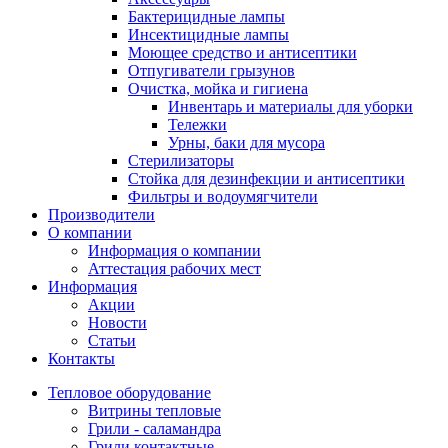
Бактерицидные лампы
Инсектицидные лампы
Моющее средство и антисептики
Отпугиватели грызунов
Очистка, мойка и гигиена
Инвентарь и материалы для уборки
Тележки
Урны, баки для мусора
Стерилизаторы
Стойка для дезинфекции и антисептики
Фильтры и водоумягчители
Производители
О компании
Информация о компании
Аттестация рабочих мест
Информация
Акции
Новости
Статьи
Контакты
Тепловое оборудование
Витрины тепловые
Грили - саламандра
Грили контактные