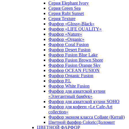
Серия Elephant Ivory
Серия Green Sea
Серия Rubi Sunset
Серия Texture
Фарфор «Glossy-Black»
Фарфор «LIFE QUALITY»
Фарфор «Nature»
Фарфор «Organic»
Фарфор Coral Fusion
Фарфор Desert Fusion
Фарфор Fusion Blue Lake
Фарфор Fusion Brown Shore
Фарфор Fusion Orange Sky
Фарфор OCEAN FUSION
Фарфор Organic Fusion
Фарфор P.L
Фарфор White Fusion
Фарфор для азиатской кухни
«Элегантный бамбук»
Фарфор для азиатской кухни SOHO
Фарфор для кофеен «Le Cafe-Art
collection»
Фарфор эконом класса Collage (Китай)
Цветной фарфор Coloric/Доломит
ЦВЕТНОЙ ФАРФОР