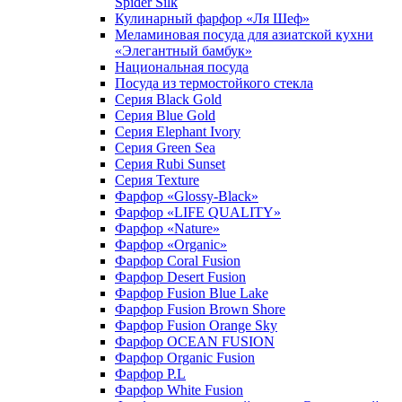
Spider Silk
Кулинарный фарфор «Ля Шеф»
Меламиновая посуда для азиатской кухни
«Элегантный бамбук»
Национальная посуда
Посуда из термостойкого стекла
Серия Black Gold
Серия Blue Gold
Серия Elephant Ivory
Серия Green Sea
Серия Rubi Sunset
Серия Texture
Фарфор «Glossy-Black»
Фарфор «LIFE QUALITY»
Фарфор «Nature»
Фарфор «Organic»
Фарфор Coral Fusion
Фарфор Desert Fusion
Фарфор Fusion Blue Lake
Фарфор Fusion Brown Shore
Фарфор Fusion Orange Sky
Фарфор OCEAN FUSION
Фарфор Organic Fusion
Фарфор P.L
Фарфор White Fusion