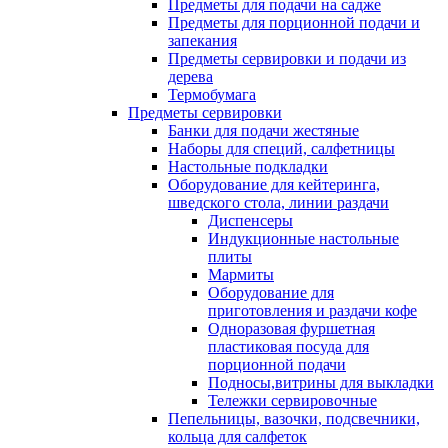
Предметы для подачи на садже
Предметы для порционной подачи и
запекания
Предметы сервировки и подачи из
дерева
Термобумага
Предметы сервировки
Банки для подачи жестяные
Наборы для специй, салфетницы
Настольные подкладки
Оборудование для кейтеринга,
шведского стола, линии раздачи
Диспенсеры
Индукционные настольные
плиты
Мармиты
Оборудование для
приготовления и раздачи кофе
Одноразовая фуршетная
пластиковая посуда для
порционной подачи
Подносы,витрины для выкладки
Тележки сервировочные
Пепельницы, вазочки, подсвечники,
кольца для салфеток