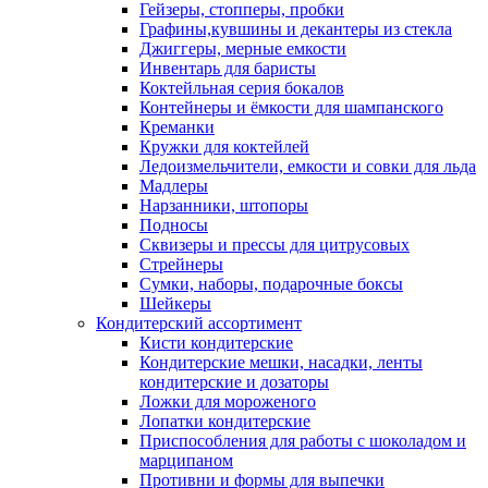
Гейзеры, стопперы, пробки
Графины,кувшины и декантеры из стекла
Джиггеры, мерные емкости
Инвентарь для баристы
Коктейльная серия бокалов
Контейнеры и ёмкости для шампанского
Креманки
Кружки для коктейлей
Ледоизмельчители, емкости и совки для льда
Мадлеры
Нарзанники, штопоры
Подносы
Сквизеры и прессы для цитрусовых
Стрейнеры
Сумки, наборы, подарочные боксы
Шейкеры
Кондитерский ассортимент
Кисти кондитерские
Кондитерские мешки, насадки, ленты
кондитерские и дозаторы
Ложки для мороженого
Лопатки кондитерские
Приспособления для работы с шоколадом и
марципаном
Противни и формы для выпечки