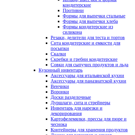
кондитерские
Противни
Формы для выпечки стальные
Формы для выпечки хлеба
Формы кондитерские из
силикона
Резаки, делители для теста и тортов
Сита кондитерские и емкости для
посыпки
Скалки
Скребки и гребни кондитерские
Совки для сыпучих продуктов и льда
Кухонный инвентарь
Аксессуары для итальянской кухни
Аксессуары для паназиатской кухни
Венчики
Воронки
Доски разделочные
Дуршлаги, сита и стрейнеры
Инвентарь для нарезки и
декорирования
Картофелемялки, прессы для пюре и
чеснока
Контейнеры для хранения продуктов