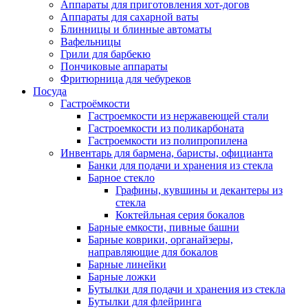
Аппараты для приготовления хот-догов
Аппараты для сахарной ваты
Блинницы и блинные автоматы
Вафельницы
Грили для барбекю
Пончиковые аппараты
Фритюрница для чебуреков
Посуда
Гастроёмкости
Гастроемкости из нержавеющей стали
Гастроемкости из поликарбоната
Гастроемкости из полипропилена
Инвентарь для бармена, баристы, официанта
Банки для подачи и хранения из стекла
Барное стекло
Графины, кувшины и декантеры из
стекла
Коктейльная серия бокалов
Барные емкости, пивные башни
Барные коврики, органайзеры,
направляющие для бокалов
Барные линейки
Барные ложки
Бутылки для подачи и хранения из стекла
Бутылки для флейринга