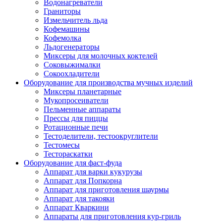
Водонагреватели
Граниторы
Измельчитель льда
Кофемашины
Кофемолка
Льдогенераторы
Миксеры для молочных коктелей
Соковыжималки
Сокоохладители
Оборудование для производства мучных изделий
Миксеры планетарные
Мукопросеиватели
Пельменные аппараты
Прессы для пиццы
Ротационные печи
Тестоделители, тестоокруглители
Тестомесы
Тестораскатки
Оборудование для фаст-фуда
Аппарат для варки кукурузы
Аппарат для Попкорна
Аппарат для приготовления шаурмы
Аппарат для такояки
Аппарат Кваркини
Аппараты для приготовления кур-гриль