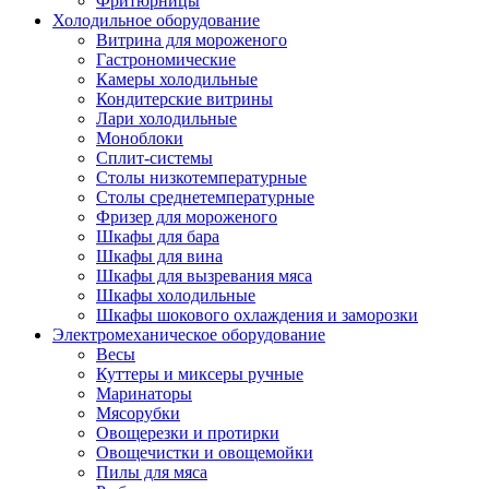
Фритюрницы
Холодильное оборудование
Витрина для мороженого
Гастрономические
Камеры холодильные
Кондитерские витрины
Лари холодильные
Моноблоки
Сплит-системы
Столы низкотемпературные
Столы среднетемпературные
Фризер для мороженого
Шкафы для бара
Шкафы для вина
Шкафы для вызревания мяса
Шкафы холодильные
Шкафы шокового охлаждения и заморозки
Электромеханическое оборудование
Весы
Куттеры и миксеры ручные
Маринаторы
Мясорубки
Овощерезки и протирки
Овощечистки и овощемойки
Пилы для мяса