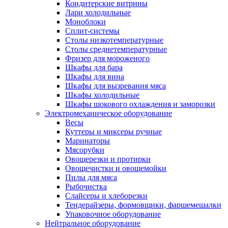
Кондитерские витрины
Лари холодильные
Моноблоки
Сплит-системы
Столы низкотемпературные
Столы среднетемпературные
Фризер для мороженого
Шкафы для бара
Шкафы для вина
Шкафы для вызревания мяса
Шкафы холодильные
Шкафы шокового охлаждения и заморозки
Электромеханическое оборудование
Весы
Куттеры и миксеры ручные
Маринаторы
Мясорубки
Овощерезки и протирки
Овощечистки и овощемойки
Пилы для мяса
Рыбочистка
Слайсеры и хлеборезки
Тендерайзеры, формовщики, фаршемешалки
Упаковочное оборудование
Нейтральное оборудование