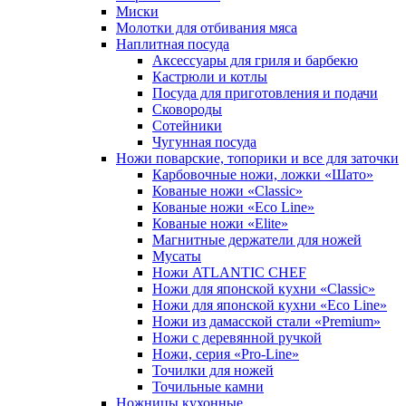
Миски
Молотки для отбивания мяса
Наплитная посуда
Аксессуары для гриля и барбекю
Кастрюли и котлы
Посуда для приготовления и подачи
Сковороды
Сотейники
Чугунная посуда
Ножи поварские, топорики и все для заточки
Карбовочные ножи, ложки «Шато»
Кованые ножи «Classic»
Кованые ножи «Eco Line»
Кованые ножи «Elite»
Магнитные держатели для ножей
Мусаты
Ножи ATLANTIC CHEF
Ножи для японской кухни «Classic»
Ножи для японской кухни «Eco Line»
Ножи из дамасской стали «Premium»
Ножи с деревянной ручкой
Ножи, серия «Pro-Line»
Точилки для ножей
Точильные камни
Ножницы кухонные