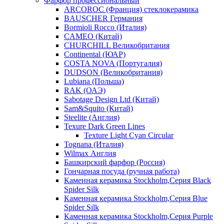
Фарфор профессиональный
ARCOROC (Франция) стеклокерамика
BAUSCHER Германия
Bormioli Rocco (Италия)
CAMEO (Китай)
CHURCHILL Великобритания
Continental (ЮАР)
COSTA NOVA (Португалия)
DUDSON (Великобритания)
Lubiana (Польша)
RAK (ОАЭ)
Sabotage Design Ltd (Китай)
Sam&Squito (Китай)
Steelite (Англия)
Texure Dark Green Lines
Texture Light Cyan Circular
Tognana (Италия)
Wilmax Англия
Башкирский фарфор (Россия)
Гончарная посуда (ручная работа)
Каменная керамика Stockholm,Серия Black
Spider Silk
Каменная керамика Stockholm,Серия Blue
Spider Silk
Каменная керамика Stockholm,Серия Purple