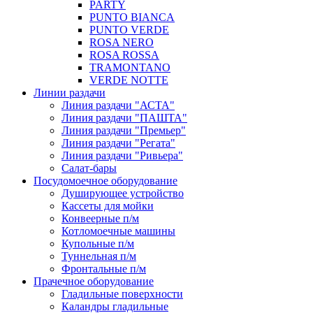
PARTY
PUNTO BIANCA
PUNTO VERDE
ROSA NERO
ROSA ROSSA
TRAMONTANO
VERDE NOTTE
Линии раздачи
Линия раздачи "АСТА"
Линия раздачи "ПАШТА"
Линия раздачи "Премьер"
Линия раздачи "Регата"
Линия раздачи "Ривьера"
Салат-бары
Посудомоечное оборудование
Душирующее устройство
Кассеты для мойки
Конвеерные п/м
Котломоечные машины
Купольные п/м
Туннельная п/м
Фронтальные п/м
Прачечное оборудование
Гладильные поверхности
Каландры гладильные