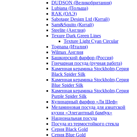
DUDSON (Великобритания)
Lubiana (Польша)
RAK (ОАЭ)
Sabotage Design Ltd (Китай)
Sam&Squito (Китай)
Steelite (Англия)
Texure Dark Green Lines
Texture Light Cyan Circular
Tognana (Италия)
Wilmax Англия
Башкирский фарфор (Россия)
Гончарная посуда (ручная работа)
Каменная керамика Stockholm,Серия
Black Spider Silk
Каменная керамика Stockholm,Серия
Blue Spider Silk
Каменная керамика Stockholm,Серия
Purple Spider Silk
Кулинарный фарфор «Ля Шеф»
Меламиновая посуда для азиатской
кухни «Элегантный бамбук»
Национальная посуда
Посуда из термостойкого стекла
Серия Black Gold
Серия Blue Gold