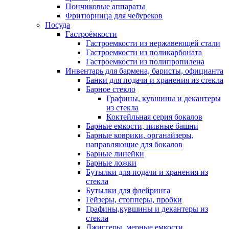
Пончиковые аппараты
Фритюрница для чебуреков
Посуда
Гастроёмкости
Гастроемкости из нержавеющей стали
Гастроемкости из поликарбоната
Гастроемкости из полипропилена
Инвентарь для бармена, баристы, официанта
Банки для подачи и хранения из стекла
Барное стекло
Графины, кувшины и декантеры
из стекла
Коктейльная серия бокалов
Барные емкости, пивные башни
Барные коврики, органайзеры,
направляющие для бокалов
Барные линейки
Барные ложки
Бутылки для подачи и хранения из
стекла
Бутылки для флейринга
Гейзеры, стопперы, пробки
Графины,кувшины и декантеры из
стекла
Джиггеры, мерные емкости