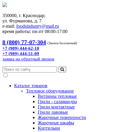
350000, г. Краснодар;
ул. Фурманова, д. 7
e-mail:
foodsindustry@mail.ru
время работы: пн-пт 08:00-17:00
8 (800) 77-07-304
(Звонок бесплатный)
+7 (909) 444-62-10
+7 (909) 444-51-09
заявка на обратный звонок
Каталог товаров
Тепловое оборудование
Витрины тепловые
Грили - саламандра
Грили контактные
Грили лавовые
Жарочные поверхности
Жарочные шкафы
Коптильни