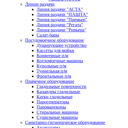
Линии раздачи
Линия раздачи "АСТА"
Линия раздачи "ПАШТА"
Линия раздачи "Премьер"
Линия раздачи "Регата"
Линия раздачи "Ривьера"
Салат-бары
Посудомоечное оборудование
Душирующее устройство
Кассеты для мойки
Конвеерные п/м
Котломоечные машины
Купольные п/м
Туннельная п/м
Фронтальные п/м
Прачечное оборудование
Гладильные поверхности
Каландры гладильные
Катки гладильные
Парогенераторы
Пароманекены
Стиральные машины
Сушильные машины
Санитарно-гигиеническое оборудование
Аксессуары