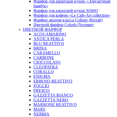
Фарфор для азиатской кухни «Элегантный
бамбук»
Фарфор для азиатской кухни SOHO
Фарфор для кофеен «Le Cafe-Art collection»
Фарфор эконом класса Collage (Китай)
Цветной фарфор Coloric/Доломит
ЦВЕТНОЙ ФАРФОР
ACQUAMARINO
ANTICA PERLA
BLU REATTIVO
BRINA
CARAMELLO
CARBONE
CIOCCOLATO
CLEOPATRA
CORALLO
ENIGMA
ERBOSO REATTIVO
FOGLIO
FRESCO
GAZZETTA BIANCO
GAZZETTA NERO
MARRONE REATTIVO
MARS
NEBBIA