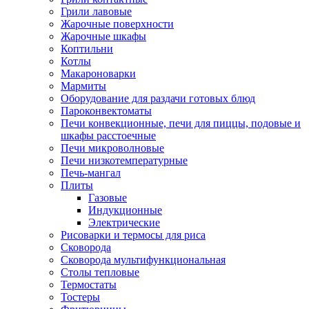
Грили лавовые
Жарочные поверхности
Жарочные шкафы
Коптильни
Котлы
Макароноварки
Мармиты
Оборудование для раздачи готовых блюд
Пароконвектоматы
Печи конвекционные, печи для пиццы, подовые и
шкафы расстоечные
Печи микроволновые
Печи низкотемпературные
Печь-мангал
Плиты
Газовые
Индукционные
Электрические
Рисоварки и термосы для риса
Сковорода
Сковорода мультифункциональная
Столы тепловые
Термостаты
Тостеры