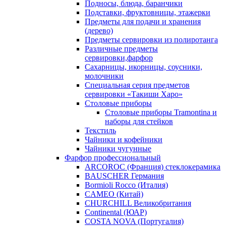
Подносы, блюда, баранчики
Подставки, фруктовницы, этажерки
Предметы для подачи и хранения
(дерево)
Предметы сервировки из полиротанга
Различные предметы
сервировки,фарфор
Сахарницы, икорницы, соусники,
молочники
Специальная серия предметов
сервировки «Такиши Харо»
Столовые приборы
Столовые приборы Trаmоntina и
наборы для стейков
Текстиль
Чайники и кофейники
Чайники чугунные
Фарфор профессиональный
ARCOROC (Франция) стеклокерамика
BAUSCHER Германия
Bormioli Rocco (Италия)
CAMEO (Китай)
CHURCHILL Великобритания
Continental (ЮАР)
COSTA NOVA (Португалия)