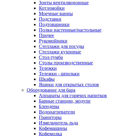
Зонты вентиляционные
Котломойки
Моечные ванны
Подставки
Подтоварники
Полки настенные/настольные
Прочее
Рукомойники
Стеллажи для посуды
Стеллажи кухонные
Стол-тумба
Столы производственные
Тележки
Тележки - шпильки
Шкафы
Ящики для открытых столов
Оборудование для бара
Аппараты для горячих напитков
Барные станции, модули
Блендеры
Водонагреватели
Граниторы
Измельчитель льда
Кофемашины
Кофемолка