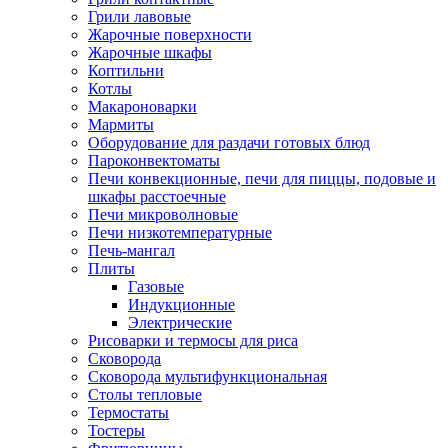
Грили лавовые
Жарочные поверхности
Жарочные шкафы
Коптильни
Котлы
Макароноварки
Мармиты
Оборудование для раздачи готовых блюд
Пароконвектоматы
Печи конвекционные, печи для пиццы, подовые и
шкафы расстоечные
Печи микроволновые
Печи низкотемпературные
Печь-мангал
Плиты
Газовые
Индукционные
Электрические
Рисоварки и термосы для риса
Сковорода
Сковорода мультифункциональная
Столы тепловые
Термостаты
Тостеры