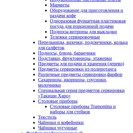
Мармиты
Оборудование для приготовления и
раздачи кофе
Одноразовая фуршетная пластиковая
посуда для порционной подачи
Подносы,витрины для выкладки
Тележки сервировочные
Пепельницы, вазочки, подсвечники, кольца
для салфеток
Подносы, блюда, баранчики
Подставки, фруктовницы, этажерки
Предметы для подачи и хранения (дерево)
Предметы сервировки из полиротанга
Различные предметы сервировки,фарфор
Сахарницы, икорницы, соусники,
молочники
Специальная серия предметов сервировки
«Такиши Харо»
Столовые приборы
Столовые приборы Trаmоntina и
наборы для стейков
Текстиль
Чайники и кофейники
Чайники чугунные