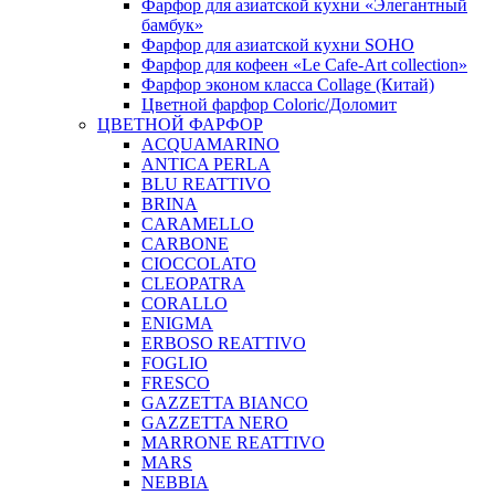
Фарфор для азиатской кухни «Элегантный
бамбук»
Фарфор для азиатской кухни SOHO
Фарфор для кофеен «Le Cafe-Art collection»
Фарфор эконом класса Collage (Китай)
Цветной фарфор Coloric/Доломит
ЦВЕТНОЙ ФАРФОР
ACQUAMARINO
ANTICA PERLA
BLU REATTIVO
BRINA
CARAMELLO
CARBONE
CIOCCOLATO
CLEOPATRA
CORALLO
ENIGMA
ERBOSO REATTIVO
FOGLIO
FRESCO
GAZZETTA BIANCO
GAZZETTA NERO
MARRONE REATTIVO
MARS
NEBBIA