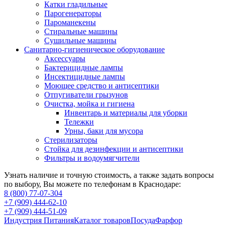
Катки гладильные
Парогенераторы
Пароманекены
Стиральные машины
Сушильные машины
Санитарно-гигиеническое оборудование
Аксессуары
Бактерицидные лампы
Инсектицидные лампы
Моющее средство и антисептики
Отпугиватели грызунов
Очистка, мойка и гигиена
Инвентарь и материалы для уборки
Тележки
Урны, баки для мусора
Стерилизаторы
Стойка для дезинфекции и антисептики
Фильтры и водоумягчители
Узнать наличие и точную стоимость, а также задать вопросы
по выбору, Вы можете по телефонам в Краснодаре:
8 (800) 77-07-304
+7 (909) 444-62-10
+7 (909) 444-51-09
Индустрия Питания
Каталог товаров
Посуда
Фарфор