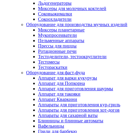
Льдогенераторы
Миксеры для молочных коктелей
Соковыжималки
Сокоохладители
Оборудование для производства мучных изделий
Миксеры планетарные
Мукопросеиватели
Пельменные аппараты
Прессы для пиццы
Ротационные печи
Тестоделители, тестоокруглители
Тестомесы
Тестораскатки
Оборудование для фаст-фуда
Аппарат для варки кукурузы
Аппарат для Попкорна
Аппарат для приготовления шаурмы
Аппарат для такояки
Аппарат Кваркини
Аппараты для приготовления кур-гриль
Аппараты для приготовления хот-догов
Аппараты для сахарной ваты
Блинницы и блинные автоматы
Вафельницы
Грили для барбекю