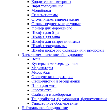
Кондитерские витрины
Лари холодильные
Моноблоки
Сплит-системы
Столы низкотемпературные
Столы среднетемпературные
Фризер для мороженого
Шкафы для бара
Шкафы для вина
Шкафы для вызревания мяса
Шкафы холодильные
Шкафы шокового охлаждения и заморозки
Электромеханическое оборудование
Весы
Куттеры и миксеры ручные
Маринаторы
Мясорубки
Овощерезки и протирки
Овощечистки и овощемойки
Пилы для мяса
Рыбочистка
Слайсеры и хлеборезки
Тендерайзеры, формовщики, фаршемешалки
Упаковочное оборудование
Нейтральное оборудование