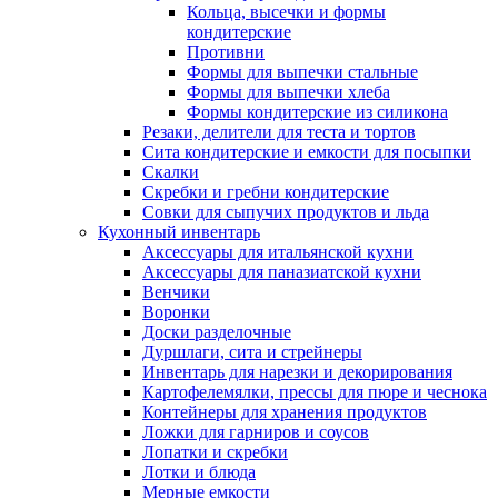
Кольца, высечки и формы
кондитерские
Противни
Формы для выпечки стальные
Формы для выпечки хлеба
Формы кондитерские из силикона
Резаки, делители для теста и тортов
Сита кондитерские и емкости для посыпки
Скалки
Скребки и гребни кондитерские
Совки для сыпучих продуктов и льда
Кухонный инвентарь
Аксессуары для итальянской кухни
Аксессуары для паназиатской кухни
Венчики
Воронки
Доски разделочные
Дуршлаги, сита и стрейнеры
Инвентарь для нарезки и декорирования
Картофелемялки, прессы для пюре и чеснока
Контейнеры для хранения продуктов
Ложки для гарниров и соусов
Лопатки и скребки
Лотки и блюда
Мерные емкости