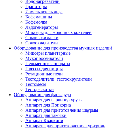
Водонагреватели
Граниторы
Измельчитель льда
Кофемашины
Кофемолка
Льдогенераторы
Миксеры для молочных коктелей
Соковыжималки
Сокоохладители
Оборудование для производства мучных изделий
Миксеры планетарные
Мукопросеиватели
Пельменные аппараты
Прессы для пиццы
Ротационные печи
Тестоделители, тестоокруглители
Тестомесы
Тестораскатки
Оборудование для фаст-фуда
Аппарат для варки кукурузы
Аппарат для Попкорна
Аппарат для приготовления шаурмы
Аппарат для такояки
Аппарат Кваркини
Аппараты для приготовления кур-гриль