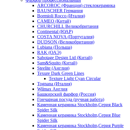
Фарфор профессиональный
ARCOROC (Франция) стеклокерамика
BAUSCHER Германия
Bormioli Rocco (Италия)
CAMEO (Китай)
CHURCHILL Великобритания
Continental (ЮАР)
COSTA NOVA (Португалия)
DUDSON (Великобритания)
Lubiana (Польша)
RAK (ОАЭ)
Sabotage Design Ltd (Китай)
Sam&Squito (Китай)
Steelite (Англия)
Texure Dark Green Lines
Texture Light Cyan Circular
Tognana (Италия)
Wilmax Англия
Башкирский фарфор (Россия)
Гончарная посуда (ручная работа)
Каменная керамика Stockholm,Серия Black
Spider Silk
Каменная керамика Stockholm,Серия Blue
Spider Silk
Каменная керамика Stockholm,Серия Purple