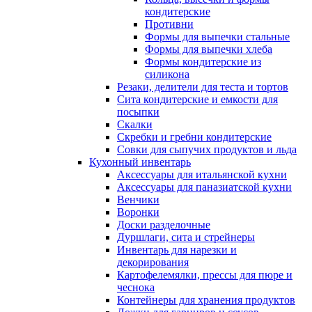
кондитерские
Противни
Формы для выпечки стальные
Формы для выпечки хлеба
Формы кондитерские из
силикона
Резаки, делители для теста и тортов
Сита кондитерские и емкости для
посыпки
Скалки
Скребки и гребни кондитерские
Совки для сыпучих продуктов и льда
Кухонный инвентарь
Аксессуары для итальянской кухни
Аксессуары для паназиатской кухни
Венчики
Воронки
Доски разделочные
Дуршлаги, сита и стрейнеры
Инвентарь для нарезки и
декорирования
Картофелемялки, прессы для пюре и
чеснока
Контейнеры для хранения продуктов