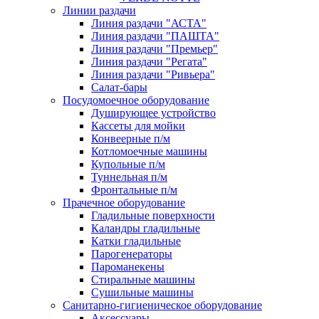
Линии раздачи
Линия раздачи "АСТА"
Линия раздачи "ПАШТА"
Линия раздачи "Премьер"
Линия раздачи "Регата"
Линия раздачи "Ривьера"
Салат-бары
Посудомоечное оборудование
Душирующее устройство
Кассеты для мойки
Конвеерные п/м
Котломоечные машины
Купольные п/м
Туннельная п/м
Фронтальные п/м
Прачечное оборудование
Гладильные поверхности
Каландры гладильные
Катки гладильные
Парогенераторы
Пароманекены
Стиральные машины
Сушильные машины
Санитарно-гигиеническое оборудование
Аксессуары