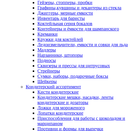
Гейзеры, стопперы, пробки
Графины,кувшины и декантеры из стекла
Джиггеры, мерные емкости
Инвентарь для баристы
Коктейльная серия бокалов
Контейнеры и ёмкости для шампанского
Креманки
Кружки для коктейлей
Ледоизмельчители, емкости и совки для льда
Мадлеры
Нарзанники, штопоры
Подносы
Сквизеры и прессы для цитрусовых
Стрейнеры
Сумки, наборы, подарочные боксы
Шейкеры
Кондитерский ассортимент
Кисти кондитерские
Кондитерские мешки, насадки, ленты
кондитерские и дозаторы
Ложки для мороженого
Лопатки кондитерские
Приспособления для работы с шоколадом и
марципаном
Противни и формы для выпечки