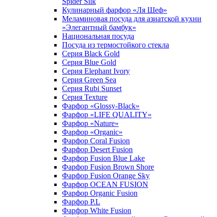
Spider Silk
Кулинарный фарфор «Ля Шеф»
Меламиновая посуда для азиатской кухни
«Элегантный бамбук»
Национальная посуда
Посуда из термостойкого стекла
Серия Black Gold
Серия Blue Gold
Серия Elephant Ivory
Серия Green Sea
Серия Rubi Sunset
Серия Texture
Фарфор «Glossy-Black»
Фарфор «LIFE QUALITY»
Фарфор «Nature»
Фарфор «Organic»
Фарфор Coral Fusion
Фарфор Desert Fusion
Фарфор Fusion Blue Lake
Фарфор Fusion Brown Shore
Фарфор Fusion Orange Sky
Фарфор OCEAN FUSION
Фарфор Organic Fusion
Фарфор P.L
Фарфор White Fusion