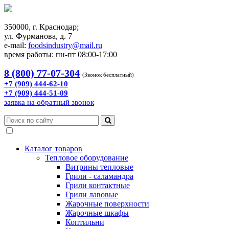
350000, г. Краснодар;
ул. Фурманова, д. 7
e-mail:
foodsindustry@mail.ru
время работы: пн-пт 08:00-17:00
8 (800) 77-07-304
(Звонок бесплатный)
+7 (909) 444-62-10
+7 (909) 444-51-09
заявка на обратный звонок
Каталог товаров
Тепловое оборудование
Витрины тепловые
Грили - саламандра
Грили контактные
Грили лавовые
Жарочные поверхности
Жарочные шкафы
Коптильни