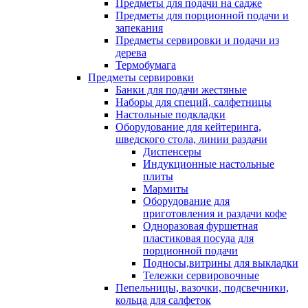
Предметы для подачи на садже
Предметы для порционной подачи и
запекания
Предметы сервировки и подачи из
дерева
Термобумага
Предметы сервировки
Банки для подачи жестяные
Наборы для специй, салфетницы
Настольные подкладки
Оборудование для кейтеринга,
шведского стола, линии раздачи
Диспенсеры
Индукционные настольные
плиты
Мармиты
Оборудование для
приготовления и раздачи кофе
Одноразовая фуршетная
пластиковая посуда для
порционной подачи
Подносы,витрины для выкладки
Тележки сервировочные
Пепельницы, вазочки, подсвечники,
кольца для салфеток