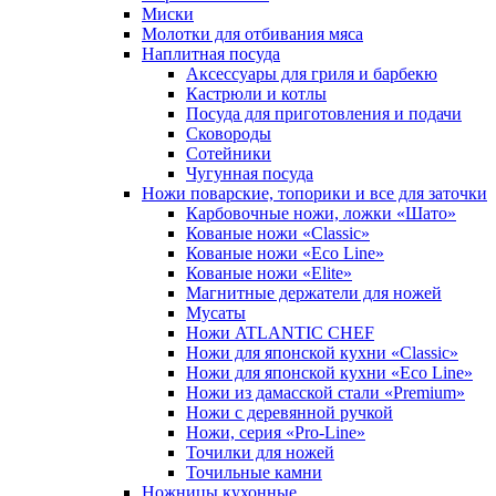
Миски
Молотки для отбивания мяса
Наплитная посуда
Аксессуары для гриля и барбекю
Кастрюли и котлы
Посуда для приготовления и подачи
Сковороды
Сотейники
Чугунная посуда
Ножи поварские, топорики и все для заточки
Карбовочные ножи, ложки «Шато»
Кованые ножи «Classic»
Кованые ножи «Eco Line»
Кованые ножи «Elite»
Магнитные держатели для ножей
Мусаты
Ножи ATLANTIC CHEF
Ножи для японской кухни «Classic»
Ножи для японской кухни «Eco Line»
Ножи из дамасской стали «Premium»
Ножи с деревянной ручкой
Ножи, серия «Pro-Line»
Точилки для ножей
Точильные камни
Ножницы кухонные