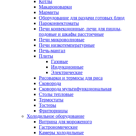
Котлы
Макароноварки
Мармиты
Оборудование для раздачи готовых блюд
Пароконвектоматы
Печи конвекционные, печи для пиццы,
подовые и шкафы расстоечные
Печи микроволновые
Печи низкотемпературные
Печь-мангал
Плиты
Газовые
Индукционные
Электрические
Рисоварки и термосы для риса
Сковорода
Сковорода мультифункциональная
Столы тепловые
Термостаты
Тостеры
Фритюрницы
Холодильное оборудование
Витрина для мороженого
Гастрономические
Камеры холодильные