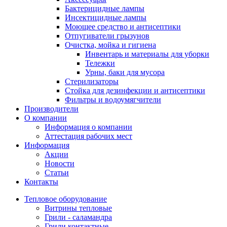
Бактерицидные лампы
Инсектицидные лампы
Моющее средство и антисептики
Отпугиватели грызунов
Очистка, мойка и гигиена
Инвентарь и материалы для уборки
Тележки
Урны, баки для мусора
Стерилизаторы
Стойка для дезинфекции и антисептики
Фильтры и водоумягчители
Производители
О компании
Информация о компании
Аттестация рабочих мест
Информация
Акции
Новости
Статьи
Контакты
Тепловое оборудование
Витрины тепловые
Грили - саламандра
Грили контактные