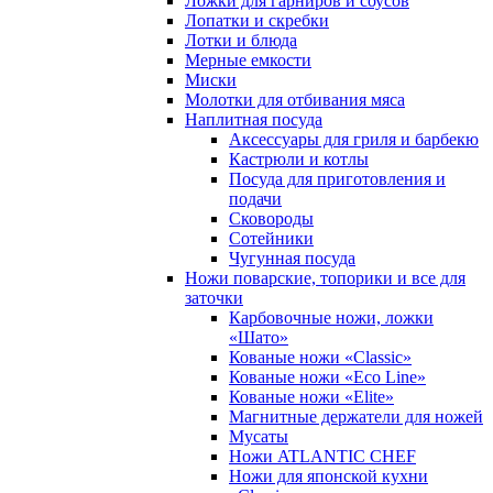
Ложки для гарниров и соусов
Лопатки и скребки
Лотки и блюда
Мерные емкости
Миски
Молотки для отбивания мяса
Наплитная посуда
Аксессуары для гриля и барбекю
Кастрюли и котлы
Посуда для приготовления и
подачи
Сковороды
Сотейники
Чугунная посуда
Ножи поварские, топорики и все для
заточки
Карбовочные ножи, ложки
«Шато»
Кованые ножи «Classic»
Кованые ножи «Eco Line»
Кованые ножи «Elite»
Магнитные держатели для ножей
Мусаты
Ножи ATLANTIC CHEF
Ножи для японской кухни