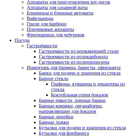
Аппараты для приготовления хот-догов
Аппараты для сахарной ваты
Блинницы и блинные автоматы
Вафельницы
Грили для барбекю
Пончиковые аппараты
Фритюрница для чебуреков
Посуда
Гастроёмкости
Гастроемкости из нержавеющей стали
Гастроемкости из поликарбоната
Гастроемкости из полипропилена
Инвентарь для бармена, баристы, официанта
Банки для подачи и хранения из стекла
Барное стекло
Графины, кувшины и декантеры из
стекла
Коктейльная серия бокалов
Барные емкости, пивные башни
Барные коврики, органайзеры,
направляющие для бокалов
Барные линейки
Барные ложки
Бутылки для подачи и хранения из стекла
Бутылки для флейринга