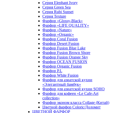
Серия Elephant Ivory
Серия Green Sea
Серия Rubi Sunset
Серия Texture
Фарфор «Glossy-Black»
Фарфор «LIFE QUALITY»
Фарфор «Nature»
Фарфор «Organic»
Фарфор Coral Fusion
Фарфор Desert Fusion
Фарфор Fusion Blue Lake
Фарфор Fusion Brown Shore
Фарфор Fusion Orange Sky
Фарфор OCEAN FUSION
Фарфор Organic Fusion
Фарфор P.L
Фарфор White Fusion
Фарфор для азиатской кухни
«Элегантный бамбук»
Фарфор для азиатской кухни SOHO
Фарфор для кофеен «Le Cafe-Art
collection»
Фарфор эконом класса Collage (Китай)
Цветной фарфор Coloric/Доломит
ЦВЕТНОЙ ФАРФОР