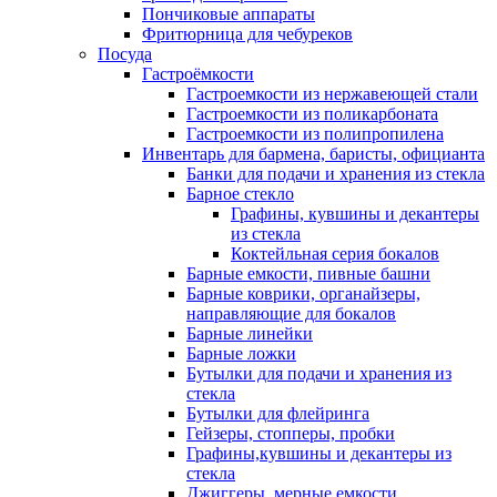
Пончиковые аппараты
Фритюрница для чебуреков
Посуда
Гастроёмкости
Гастроемкости из нержавеющей стали
Гастроемкости из поликарбоната
Гастроемкости из полипропилена
Инвентарь для бармена, баристы, официанта
Банки для подачи и хранения из стекла
Барное стекло
Графины, кувшины и декантеры
из стекла
Коктейльная серия бокалов
Барные емкости, пивные башни
Барные коврики, органайзеры,
направляющие для бокалов
Барные линейки
Барные ложки
Бутылки для подачи и хранения из
стекла
Бутылки для флейринга
Гейзеры, стопперы, пробки
Графины,кувшины и декантеры из
стекла
Джиггеры, мерные емкости