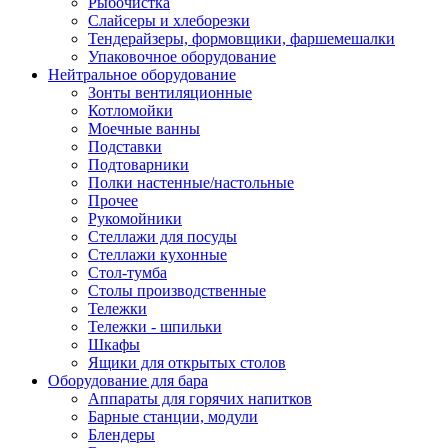
Рыбочистка
Слайсеры и хлеборезки
Тендерайзеры, формовщики, фаршемешалки
Упаковочное оборудование
Нейтральное оборудование
Зонты вентиляционные
Котломойки
Моечные ванны
Подставки
Подтоварники
Полки настенные/настольные
Прочее
Рукомойники
Стеллажи для посуды
Стеллажи кухонные
Стол-тумба
Столы производственные
Тележки
Тележки - шпильки
Шкафы
Ящики для открытых столов
Оборудование для бара
Аппараты для горячих напитков
Барные станции, модули
Блендеры