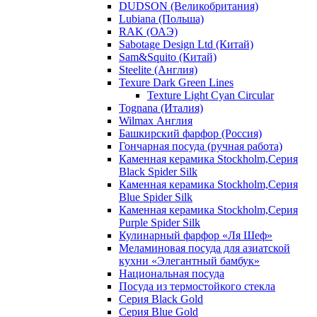
DUDSON (Великобритания)
Lubiana (Польша)
RAK (ОАЭ)
Sabotage Design Ltd (Китай)
Sam&Squito (Китай)
Steelite (Англия)
Texure Dark Green Lines
Texture Light Cyan Circular
Tognana (Италия)
Wilmax Англия
Башкирский фарфор (Россия)
Гончарная посуда (ручная работа)
Каменная керамика Stockholm,Серия
Black Spider Silk
Каменная керамика Stockholm,Серия
Blue Spider Silk
Каменная керамика Stockholm,Серия
Purple Spider Silk
Кулинарный фарфор «Ля Шеф»
Меламиновая посуда для азиатской
кухни «Элегантный бамбук»
Национальная посуда
Посуда из термостойкого стекла
Серия Black Gold
Серия Blue Gold