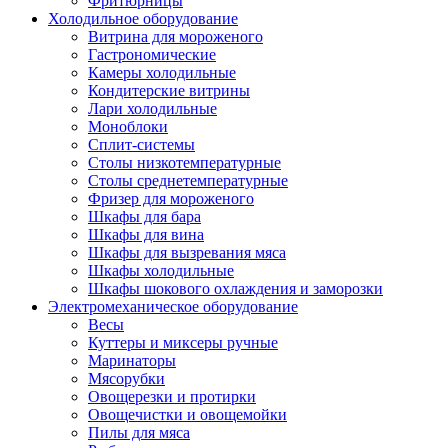
Фритюрницы
Холодильное оборудование
Витрина для мороженого
Гастрономические
Камеры холодильные
Кондитерские витрины
Лари холодильные
Моноблоки
Сплит-системы
Столы низкотемпературные
Столы среднетемпературные
Фризер для мороженого
Шкафы для бара
Шкафы для вина
Шкафы для вызревания мяса
Шкафы холодильные
Шкафы шокового охлаждения и заморозки
Электромеханическое оборудование
Весы
Куттеры и миксеры ручные
Маринаторы
Мясорубки
Овощерезки и протирки
Овощечистки и овощемойки
Пилы для мяса