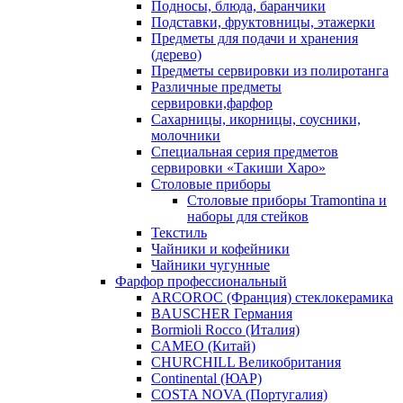
Подносы, блюда, баранчики
Подставки, фруктовницы, этажерки
Предметы для подачи и хранения
(дерево)
Предметы сервировки из полиротанга
Различные предметы
сервировки,фарфор
Сахарницы, икорницы, соусники,
молочники
Специальная серия предметов
сервировки «Такиши Харо»
Столовые приборы
Столовые приборы Trаmоntina и
наборы для стейков
Текстиль
Чайники и кофейники
Чайники чугунные
Фарфор профессиональный
ARCOROC (Франция) стеклокерамика
BAUSCHER Германия
Bormioli Rocco (Италия)
CAMEO (Китай)
CHURCHILL Великобритания
Continental (ЮАР)
COSTA NOVA (Португалия)