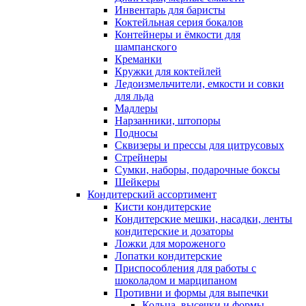
Инвентарь для баристы
Коктейльная серия бокалов
Контейнеры и ёмкости для
шампанского
Креманки
Кружки для коктейлей
Ледоизмельчители, емкости и совки
для льда
Мадлеры
Нарзанники, штопоры
Подносы
Сквизеры и прессы для цитрусовых
Стрейнеры
Сумки, наборы, подарочные боксы
Шейкеры
Кондитерский ассортимент
Кисти кондитерские
Кондитерские мешки, насадки, ленты
кондитерские и дозаторы
Ложки для мороженого
Лопатки кондитерские
Приспособления для работы с
шоколадом и марципаном
Противни и формы для выпечки
Кольца, высечки и формы