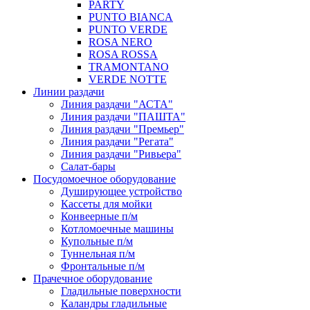
PARTY
PUNTO BIANCA
PUNTO VERDE
ROSA NERO
ROSA ROSSA
TRAMONTANO
VERDE NOTTE
Линии раздачи
Линия раздачи "АСТА"
Линия раздачи "ПАШТА"
Линия раздачи "Премьер"
Линия раздачи "Регата"
Линия раздачи "Ривьера"
Салат-бары
Посудомоечное оборудование
Душирующее устройство
Кассеты для мойки
Конвеерные п/м
Котломоечные машины
Купольные п/м
Туннельная п/м
Фронтальные п/м
Прачечное оборудование
Гладильные поверхности
Каландры гладильные