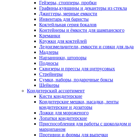
Гейзеры, стопперы, пробки
Графины,кувшины и декантеры из стекла
Джиггеры, мерные емкости
Инвентарь для баристы
Коктейльная серия бокалов
Контейнеры и ёмкости для шампанского
Креманки
Кружки для коктейлей
Ледоизмельчители, емкости и совки для льда
Мадлеры
Нарзанники, штопоры
Подносы
Сквизеры и прессы для цитрусовых
Стрейнеры
Сумки, наборы, подарочные боксы
Шейкеры
Кондитерский ассортимент
Кисти кондитерские
Кондитерские мешки, насадки, ленты
кондитерские и дозаторы
Ложки для мороженого
Лопатки кондитерские
Приспособления для работы с шоколадом и
марципаном
Противни и формы для выпечки