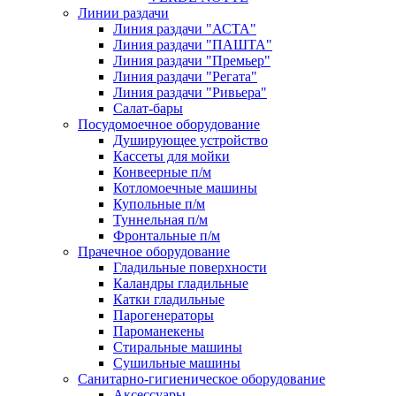
Линии раздачи
Линия раздачи "АСТА"
Линия раздачи "ПАШТА"
Линия раздачи "Премьер"
Линия раздачи "Регата"
Линия раздачи "Ривьера"
Салат-бары
Посудомоечное оборудование
Душирующее устройство
Кассеты для мойки
Конвеерные п/м
Котломоечные машины
Купольные п/м
Туннельная п/м
Фронтальные п/м
Прачечное оборудование
Гладильные поверхности
Каландры гладильные
Катки гладильные
Парогенераторы
Пароманекены
Стиральные машины
Сушильные машины
Санитарно-гигиеническое оборудование
Аксессуары