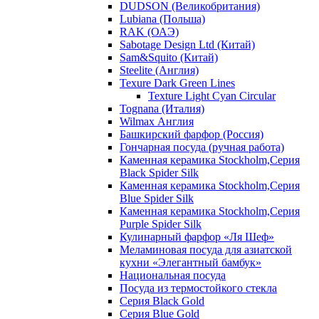
DUDSON (Великобритания)
Lubiana (Польша)
RAK (ОАЭ)
Sabotage Design Ltd (Китай)
Sam&Squito (Китай)
Steelite (Англия)
Texure Dark Green Lines
Texture Light Cyan Circular
Tognana (Италия)
Wilmax Англия
Башкирский фарфор (Россия)
Гончарная посуда (ручная работа)
Каменная керамика Stockholm,Серия
Black Spider Silk
Каменная керамика Stockholm,Серия
Blue Spider Silk
Каменная керамика Stockholm,Серия
Purple Spider Silk
Кулинарный фарфор «Ля Шеф»
Меламиновая посуда для азиатской
кухни «Элегантный бамбук»
Национальная посуда
Посуда из термостойкого стекла
Серия Black Gold
Серия Blue Gold