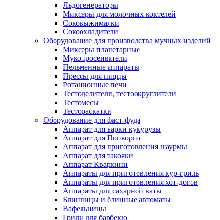
Льдогенераторы
Миксеры для молочных коктелей
Соковыжималки
Сокоохладители
Оборудование для производства мучных изделий
Миксеры планетарные
Мукопросеиватели
Пельменные аппараты
Прессы для пиццы
Ротационные печи
Тестоделители, тестоокруглители
Тестомесы
Тестораскатки
Оборудование для фаст-фуда
Аппарат для варки кукурузы
Аппарат для Попкорна
Аппарат для приготовления шаурмы
Аппарат для такояки
Аппарат Кваркини
Аппараты для приготовления кур-гриль
Аппараты для приготовления хот-догов
Аппараты для сахарной ваты
Блинницы и блинные автоматы
Вафельницы
Грили для барбекю