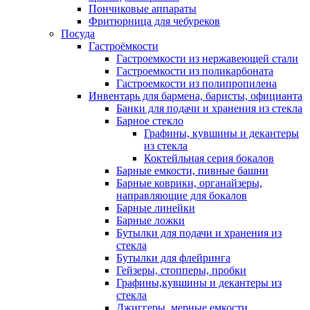
Пончиковые аппараты
Фритюрница для чебуреков
Посуда
Гастроёмкости
Гастроемкости из нержавеющей стали
Гастроемкости из поликарбоната
Гастроемкости из полипропилена
Инвентарь для бармена, баристы, официанта
Банки для подачи и хранения из стекла
Барное стекло
Графины, кувшины и декантеры
из стекла
Коктейльная серия бокалов
Барные емкости, пивные башни
Барные коврики, органайзеры,
направляющие для бокалов
Барные линейки
Барные ложки
Бутылки для подачи и хранения из
стекла
Бутылки для флейринга
Гейзеры, стопперы, пробки
Графины,кувшины и декантеры из
стекла
Джиггеры, мерные емкости