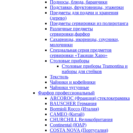
Подносы, блюда, баранчики
Подставки, фруктовницы, этажерки
Предметы для подачи и хранения
(дерево)
Предметы сервировки из полиротанга
Различные предметы
сервировки,фарфор
Сахарницы, икорницы, соусники,
молочники
Специальная серия предметов
сервировки «Такиши Харо»
Столовые приборы
Столовые приборы Trаmоntina и
наборы для стейков
Текстиль
Чайники и кофейники
Чайники чугунные
Фарфор профессиональный
ARCOROC (Франция) стеклокерамика
BAUSCHER Германия
Bormioli Rocco (Италия)
CAMEO (Китай)
CHURCHILL Великобритания
Continental (ЮАР)
COSTA NOVA (Португалия)