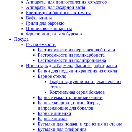
Аппараты для приготовления хот-догов
Аппараты для сахарной ваты
Блинницы и блинные автоматы
Вафельницы
Грили для барбекю
Пончиковые аппараты
Фритюрница для чебуреков
Посуда
Гастроёмкости
Гастроемкости из нержавеющей стали
Гастроемкости из поликарбоната
Гастроемкости из полипропилена
Инвентарь для бармена, баристы, официанта
Банки для подачи и хранения из стекла
Барное стекло
Графины, кувшины и декантеры из
стекла
Коктейльная серия бокалов
Барные емкости, пивные башни
Барные коврики, органайзеры,
направляющие для бокалов
Барные линейки
Барные ложки
Бутылки для подачи и хранения из стекла
Бутылки для флейринга