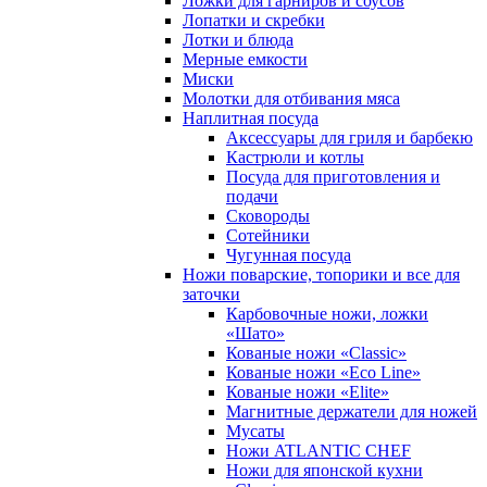
Ложки для гарниров и соусов
Лопатки и скребки
Лотки и блюда
Мерные емкости
Миски
Молотки для отбивания мяса
Наплитная посуда
Аксессуары для гриля и барбекю
Кастрюли и котлы
Посуда для приготовления и
подачи
Сковороды
Сотейники
Чугунная посуда
Ножи поварские, топорики и все для
заточки
Карбовочные ножи, ложки
«Шато»
Кованые ножи «Classic»
Кованые ножи «Eco Line»
Кованые ножи «Elite»
Магнитные держатели для ножей
Мусаты
Ножи ATLANTIC CHEF
Ножи для японской кухни