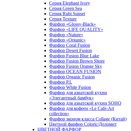
Серия Elephant Ivory
Серия Green Sea
Серия Rubi Sunset
Серия Texture
Фарфор «Glossy-Black»
Фарфор «LIFE QUALITY»
Фарфор «Nature»
Фарфор «Organic»
Фарфор Coral Fusion
Фарфор Desert Fusion
Фарфор Fusion Blue Lake
Фарфор Fusion Brown Shore
Фарфор Fusion Orange Sky
Фарфор OCEAN FUSION
Фарфор Organic Fusion
Фарфор P.L
Фарфор White Fusion
Фарфор для азиатской кухни
«Элегантный бамбук»
Фарфор для азиатской кухни SOHO
Фарфор для кофеен «Le Cafe-Art
collection»
Фарфор эконом класса Collage (Китай)
Цветной фарфор Coloric/Доломит
ЦВЕТНОЙ ФАРФОР