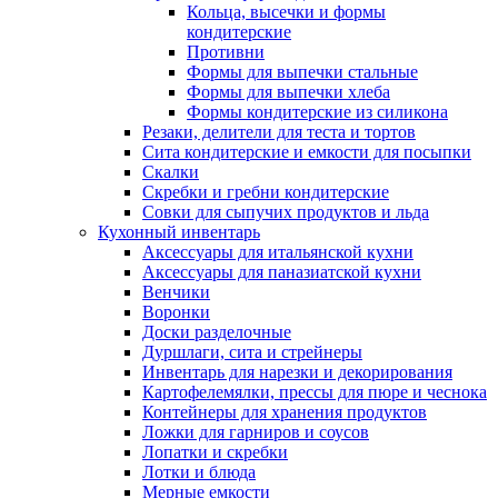
Кольца, высечки и формы
кондитерские
Противни
Формы для выпечки стальные
Формы для выпечки хлеба
Формы кондитерские из силикона
Резаки, делители для теста и тортов
Сита кондитерские и емкости для посыпки
Скалки
Скребки и гребни кондитерские
Совки для сыпучих продуктов и льда
Кухонный инвентарь
Аксессуары для итальянской кухни
Аксессуары для паназиатской кухни
Венчики
Воронки
Доски разделочные
Дуршлаги, сита и стрейнеры
Инвентарь для нарезки и декорирования
Картофелемялки, прессы для пюре и чеснока
Контейнеры для хранения продуктов
Ложки для гарниров и соусов
Лопатки и скребки
Лотки и блюда
Мерные емкости