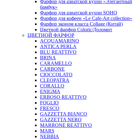
Фарфор для азиатской кухни «Элегантный
бамбук»
Фарфор для азиатской кухни SOHO
Фарфор для кофеен «Le Cafe-Art collection»
Фарфор эконом класса Collage (Китай)
Цветной фарфор Coloric/Доломит
ЦВЕТНОЙ ФАРФОР
ACQUAMARINO
ANTICA PERLA
BLU REATTIVO
BRINA
CARAMELLO
CARBONE
CIOCCOLATO
CLEOPATRA
CORALLO
ENIGMA
ERBOSO REATTIVO
FOGLIO
FRESCO
GAZZETTA BIANCO
GAZZETTA NERO
MARRONE REATTIVO
MARS
NEBBIA