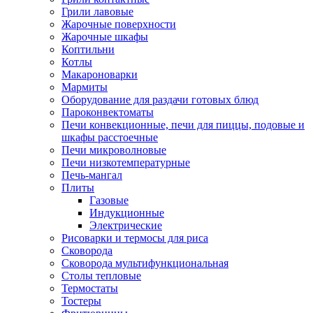
Грили лавовые
Жарочные поверхности
Жарочные шкафы
Коптильни
Котлы
Макароноварки
Мармиты
Оборудование для раздачи готовых блюд
Пароконвектоматы
Печи конвекционные, печи для пиццы, подовые и
шкафы расстоечные
Печи микроволновые
Печи низкотемпературные
Печь-мангал
Плиты
Газовые
Индукционные
Электрические
Рисоварки и термосы для риса
Сковорода
Сковорода мультифункциональная
Столы тепловые
Термостаты
Тостеры