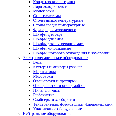
Кондитерские витрины
Лари холодильные
Моноблоки
Сплит-системы
Столы низкотемпературные
Столы среднетемпературные
Фризер для мороженого
Шкафы для бара
Шкафы для вина
Шкафы для вызревания мяса
Шкафы холодильные
Шкафы шокового охлаждения и заморозки
Электромеханическое оборудование
Весы
Куттеры и миксеры ручные
Маринаторы
Мясорубки
Овощерезки и протирки
Овощечистки и овощемойки
Пилы для мяса
Рыбочистка
Слайсеры и хлеборезки
Тендерайзеры, формовщики, фаршемешалки
Упаковочное оборудование
Нейтральное оборудование