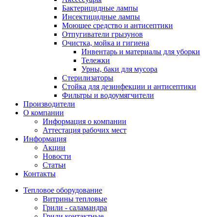
Бактерицидные лампы
Инсектицидные лампы
Моющее средство и антисептики
Отпугиватели грызунов
Очистка, мойка и гигиена
Инвентарь и материалы для уборки
Тележки
Урны, баки для мусора
Стерилизаторы
Стойка для дезинфекции и антисептики
Фильтры и водоумягчители
Производители
О компании
Информация о компании
Аттестация рабочих мест
Информация
Акции
Новости
Статьи
Контакты
Тепловое оборудование
Витрины тепловые
Грили - саламандра
Грили контактные