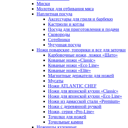
Миски
Молотки для отбивания мяса
Наплитная посуда
Аксессуары для гриля и барбекю
Кастрюли и котлы
Посуда для приготовления и подачи
Сковороды
Сотейники
Чугунная посуда
Ножи поварские, топорики и все для заточки
Карбовочные ножи, ложки «Шато»
Кованые ножи «Classic»
Кованые ножи «Eco Line»
Кованые ножи «Elite»
Магнитные держатели для ножей
Мусаты
Ножи ATLANTIC CHEF
Ножи для японской кухни «Classic»
Ножи для японской кухни «Eco Line»
Ножи из дамасской стали «Premium»
Ножи с деревянной ручкой
Ножи, серия «Pro-Line»
Точилки для ножей
Точильные камни
Ножницы кухонные