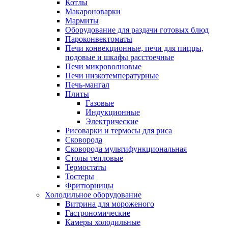
Котлы
Макароноварки
Мармиты
Оборудование для раздачи готовых блюд
Пароконвектоматы
Печи конвекционные, печи для пиццы,
подовые и шкафы расстоечные
Печи микроволновые
Печи низкотемпературные
Печь-мангал
Плиты
Газовые
Индукционные
Электрические
Рисоварки и термосы для риса
Сковорода
Сковорода мультифункциональная
Столы тепловые
Термостаты
Тостеры
Фритюрницы
Холодильное оборудование
Витрина для мороженого
Гастрономические
Камеры холодильные