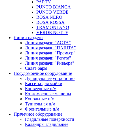
PARTY
PUNTO BIANCA
PUNTO VERDE
ROSA NERO
ROSA ROSSA
TRAMONTANO
VERDE NOTTE
Линии раздачи
Линия раздачи "АСТА"
Линия раздачи "ПАШТА"
Линия раздачи "Премьер"
Линия раздачи "Регата"
Линия раздачи "Ривьера"
Салат-бары
Посудомоечное оборудование
Душирующее устройство
Кассеты для мойки
Конвеерные п/м
Котломоечные машины
Купольные п/м
Туннельная п/м
Фронтальные п/м
Прачечное оборудование
Гладильные поверхности
Каландры гладильные