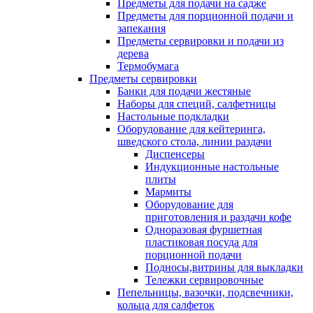
Предметы для подачи на садже
Предметы для порционной подачи и
запекания
Предметы сервировки и подачи из
дерева
Термобумага
Предметы сервировки
Банки для подачи жестяные
Наборы для специй, салфетницы
Настольные подкладки
Оборудование для кейтеринга,
шведского стола, линии раздачи
Диспенсеры
Индукционные настольные
плиты
Мармиты
Оборудование для
приготовления и раздачи кофе
Одноразовая фуршетная
пластиковая посуда для
порционной подачи
Подносы,витрины для выкладки
Тележки сервировочные
Пепельницы, вазочки, подсвечники,
кольца для салфеток