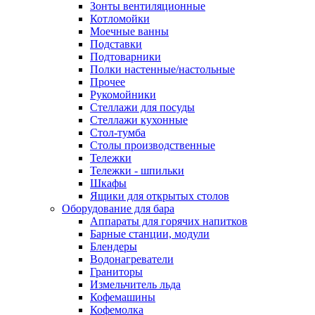
Зонты вентиляционные
Котломойки
Моечные ванны
Подставки
Подтоварники
Полки настенные/настольные
Прочее
Рукомойники
Стеллажи для посуды
Стеллажи кухонные
Стол-тумба
Столы производственные
Тележки
Тележки - шпильки
Шкафы
Ящики для открытых столов
Оборудование для бара
Аппараты для горячих напитков
Барные станции, модули
Блендеры
Водонагреватели
Граниторы
Измельчитель льда
Кофемашины
Кофемолка