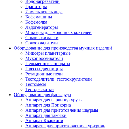
Водонагреватели
Граниторы
Измельчитель льда
Кофемашины
Кофемолка
Льдогенераторы
Миксеры для молочных коктелей
Соковыжималки
Сокоохладители
Оборудование для производства мучных изделий
Миксеры планетарные
Мукопросеиватели
Пельменные аппараты
Прессы для пиццы
Ротационные печи
Тестоделители, тестоокруглители
Тестомесы
Тестораскатки
Оборудование для фаст-фуда
Аппарат для варки кукурузы
Аппарат для Попкорна
Аппарат для приготовления шаурмы
Аппарат для такояки
Аппарат Кваркини
Аппараты для приготовления кур-гриль