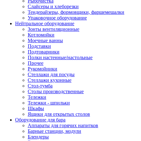
Рыбочистка
Слайсеры и хлеборезки
Тендерайзеры, формовщики, фаршемешалки
Упаковочное оборудование
Нейтральное оборудование
Зонты вентиляционные
Котломойки
Моечные ванны
Подставки
Подтоварники
Полки настенные/настольные
Прочее
Рукомойники
Стеллажи для посуды
Стеллажи кухонные
Стол-тумба
Столы производственные
Тележки
Тележки - шпильки
Шкафы
Ящики для открытых столов
Оборудование для бара
Аппараты для горячих напитков
Барные станции, модули
Блендеры