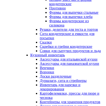
кондитерские
Противни
Формы для выпечки стальные
Формы для выпечки хлеба
Формы кондитерские из
силикона
Резаки, делители для теста и тортов
Сита кондитерские и емкости для
посыпки
Скалки
Скребки и гребни кондитерские
Совки для сыпучих продуктов и льда
Кухонный инвентарь
Аксессуары для итальянской кухни
Аксессуары для паназиатской кухни
Венчики
Воронки
Доски разделочные
Дуршлаги, сита и стрейнеры
Инвентарь для нарезки и
декорирования
Картофелемялки, прессы для пюре и
чеснока
Контейнеры для хранения продуктов