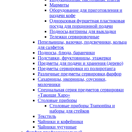
Мармиты
Оборудование для приготовления и
раздачи кофе
Одноразовая фуршетная пластиковая
посуда для порционной подачи
Подносы,витрины для выкладки
Тележки сервировочные
Пепельницы, вазочки, подсвечники, кольца
для салфеток
Подносы, блюда, баранчики
Подставки, фруктовницы, этажерки
Предметы для подачи и хранения (дерево)
Предметы сервировки из полиротанга
Различные предметы сервировки,фарфор
Сахарницы, икорницы, соусники,
молочники
Специальная серия предметов сервировки
«Такиши Харо»
Столовые приборы
Столовые приборы Trаmоntina и
наборы для стейков
Текстиль
Чайники и кофейники
Чайники чугунные