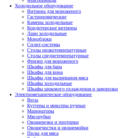
Фритюрницы
Холодильное оборудование
Витрина для мороженого
Гастрономические
Камеры холодильные
Кондитерские витрины
Лари холодильные
Моноблоки
Сплит-системы
Столы низкотемпературные
Столы среднетемпературные
Фризер для мороженого
Шкафы для бара
Шкафы для вина
Шкафы для вызревания мяса
Шкафы холодильные
Шкафы шокового охлаждения и заморозки
Электромеханическое оборудование
Весы
Куттеры и миксеры ручные
Маринаторы
Мясорубки
Овощерезки и протирки
Овощечистки и овощемойки
Пилы для мяса