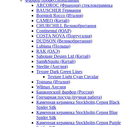
Фарфор профессиональный
ARCOROC (Франция) стеклокерамика
BAUSCHER Германия
Bormioli Rocco (Италия)
CAMEO (Китай)
CHURCHILL Великобритания
Continental (ЮАР)
COSTA NOVA (Португалия)
DUDSON (Великобритания)
Lubiana (Польша)
RAK (ОАЭ)
Sabotage Design Ltd (Китай)
Sam&Squito (Китай)
Steelite (Англия)
Texure Dark Green Lines
Texture Light Cyan Circular
Tognana (Италия)
Wilmax Англия
Башкирский фарфор (Россия)
Гончарная посуда (ручная работа)
Каменная керамика Stockholm,Серия Black
Spider Silk
Каменная керамика Stockholm,Серия Blue
Spider Silk
Каменная керамика Stockholm,Серия Purple