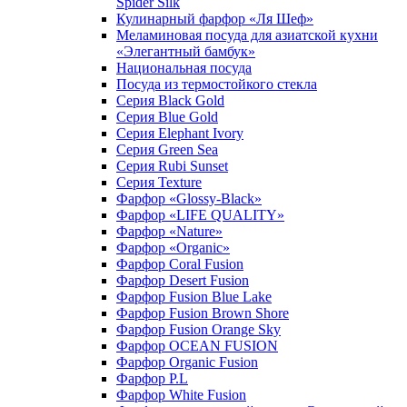
Spider Silk
Кулинарный фарфор «Ля Шеф»
Меламиновая посуда для азиатской кухни
«Элегантный бамбук»
Национальная посуда
Посуда из термостойкого стекла
Серия Black Gold
Серия Blue Gold
Серия Elephant Ivory
Серия Green Sea
Серия Rubi Sunset
Серия Texture
Фарфор «Glossy-Black»
Фарфор «LIFE QUALITY»
Фарфор «Nature»
Фарфор «Organic»
Фарфор Coral Fusion
Фарфор Desert Fusion
Фарфор Fusion Blue Lake
Фарфор Fusion Brown Shore
Фарфор Fusion Orange Sky
Фарфор OCEAN FUSION
Фарфор Organic Fusion
Фарфор P.L
Фарфор White Fusion