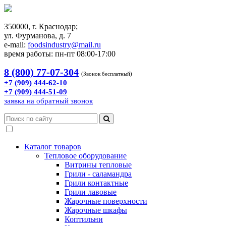
350000, г. Краснодар;
ул. Фурманова, д. 7
e-mail:
foodsindustry@mail.ru
время работы: пн-пт 08:00-17:00
8 (800) 77-07-304
(Звонок бесплатный)
+7 (909) 444-62-10
+7 (909) 444-51-09
заявка на обратный звонок
Каталог товаров
Тепловое оборудование
Витрины тепловые
Грили - саламандра
Грили контактные
Грили лавовые
Жарочные поверхности
Жарочные шкафы
Коптильни