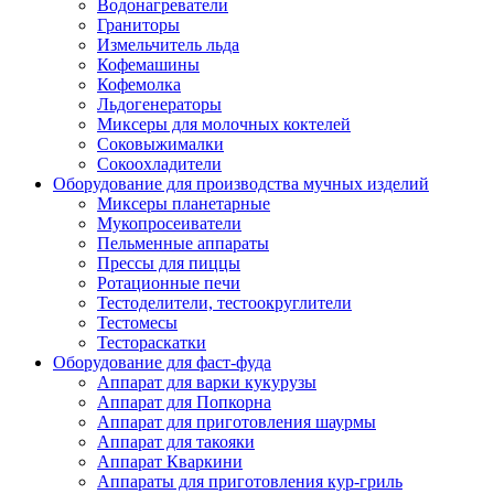
Водонагреватели
Граниторы
Измельчитель льда
Кофемашины
Кофемолка
Льдогенераторы
Миксеры для молочных коктелей
Соковыжималки
Сокоохладители
Оборудование для производства мучных изделий
Миксеры планетарные
Мукопросеиватели
Пельменные аппараты
Прессы для пиццы
Ротационные печи
Тестоделители, тестоокруглители
Тестомесы
Тестораскатки
Оборудование для фаст-фуда
Аппарат для варки кукурузы
Аппарат для Попкорна
Аппарат для приготовления шаурмы
Аппарат для такояки
Аппарат Кваркини
Аппараты для приготовления кур-гриль