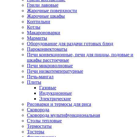
Грили лавовые
Жарочные поверхности
Жарочные шкафы
Коптильни
Котлы
Макароноварки
Мармиты
Оборудование для раздачи готовых блюд
Пароконвектоматы
Печи конвекционные, печи для пиццы, подовые и
шкафы расстоечные
Печи микроволновые
Печи низкотемпературные
Печь-мангал
Плиты
Газовые
Индукционные
Электрические
Рисоварки и термосы для риса
Сковорода
Сковорода мультифункциональная
Столы тепловые
Термостаты
Тостеры