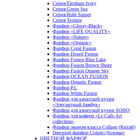
Серия Elephant Ivory
Серия Green Sea
Серия Rubi Sunset
Серия Texture
Фарфор «Glossy-Black»
Фарфор «LIFE QUALITY»
Фарфор «Nature»
Фарфор «Organic»
Фарфор Coral Fusion
Фарфор Desert Fusion
Фарфор Fusion Blue Lake
Фарфор Fusion Brown Shore
Фарфор Fusion Orange Sky
Фарфор OCEAN FUSION
Фарфор Organic Fusion
Фарфор P.L
Фарфор White Fusion
Фарфор для азиатской кухни
«Элегантный бамбук»
Фарфор для азиатской кухни SOHO
Фарфор для кофеен «Le Cafe-Art
collection»
Фарфор эконом класса Collage (Китай)
Цветной фарфор Coloric/Доломит
ЦВЕТНОЙ ФАРФОР