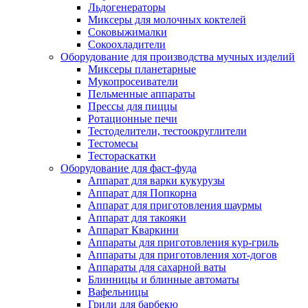
Льдогенераторы
Миксеры для молочных коктелей
Соковыжималки
Сокоохладители
Оборудование для производства мучных изделий
Миксеры планетарные
Мукопросеиватели
Пельменные аппараты
Прессы для пиццы
Ротационные печи
Тестоделители, тестоокруглители
Тестомесы
Тестораскатки
Оборудование для фаст-фуда
Аппарат для варки кукурузы
Аппарат для Попкорна
Аппарат для приготовления шаурмы
Аппарат для такояки
Аппарат Кваркини
Аппараты для приготовления кур-гриль
Аппараты для приготовления хот-догов
Аппараты для сахарной ваты
Блинницы и блинные автоматы
Вафельницы
Грили для барбекю