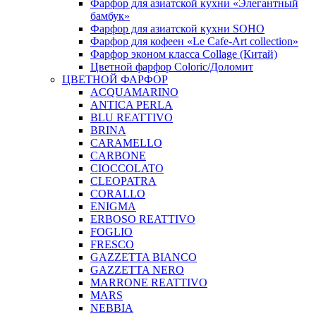
Фарфор для азиатской кухни «Элегантный
бамбук»
Фарфор для азиатской кухни SOHO
Фарфор для кофеен «Le Cafe-Art collection»
Фарфор эконом класса Collage (Китай)
Цветной фарфор Coloric/Доломит
ЦВЕТНОЙ ФАРФОР
ACQUAMARINO
ANTICA PERLA
BLU REATTIVO
BRINA
CARAMELLO
CARBONE
CIOCCOLATO
CLEOPATRA
CORALLO
ENIGMA
ERBOSO REATTIVO
FOGLIO
FRESCO
GAZZETTA BIANCO
GAZZETTA NERO
MARRONE REATTIVO
MARS
NEBBIA