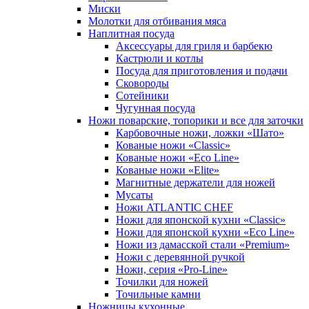
Миски
Молотки для отбивания мяса
Наплитная посуда
Аксессуары для гриля и барбекю
Кастрюли и котлы
Посуда для приготовления и подачи
Сковороды
Сотейники
Чугунная посуда
Ножи поварские, топорики и все для заточки
Карбовочные ножи, ложки «Шато»
Кованые ножи «Classic»
Кованые ножи «Eco Line»
Кованые ножи «Elite»
Магнитные держатели для ножей
Мусаты
Ножи ATLANTIC CHEF
Ножи для японской кухни «Classic»
Ножи для японской кухни «Eco Line»
Ножи из дамасской стали «Premium»
Ножи с деревянной ручкой
Ножи, серия «Pro-Line»
Точилки для ножей
Точильные камни
Ножницы кухонные