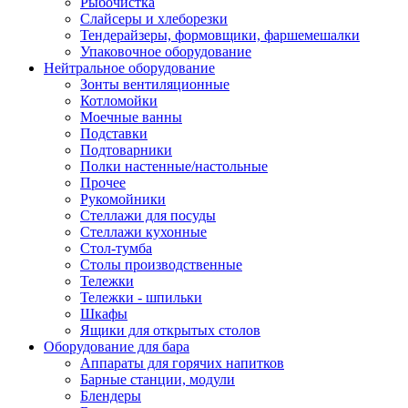
Рыбочистка
Слайсеры и хлеборезки
Тендерайзеры, формовщики, фаршемешалки
Упаковочное оборудование
Нейтральное оборудование
Зонты вентиляционные
Котломойки
Моечные ванны
Подставки
Подтоварники
Полки настенные/настольные
Прочее
Рукомойники
Стеллажи для посуды
Стеллажи кухонные
Стол-тумба
Столы производственные
Тележки
Тележки - шпильки
Шкафы
Ящики для открытых столов
Оборудование для бара
Аппараты для горячих напитков
Барные станции, модули
Блендеры