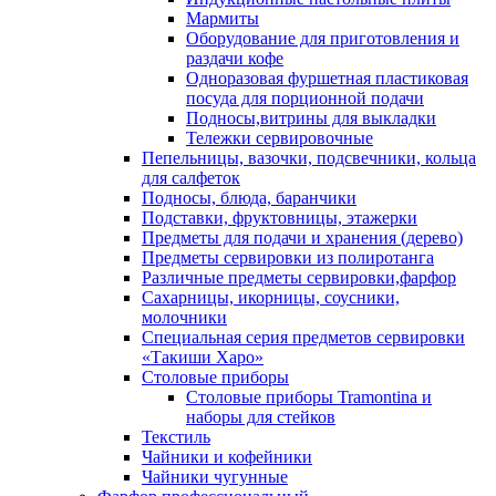
Мармиты
Оборудование для приготовления и
раздачи кофе
Одноразовая фуршетная пластиковая
посуда для порционной подачи
Подносы,витрины для выкладки
Тележки сервировочные
Пепельницы, вазочки, подсвечники, кольца
для салфеток
Подносы, блюда, баранчики
Подставки, фруктовницы, этажерки
Предметы для подачи и хранения (дерево)
Предметы сервировки из полиротанга
Различные предметы сервировки,фарфор
Сахарницы, икорницы, соусники,
молочники
Специальная серия предметов сервировки
«Такиши Харо»
Столовые приборы
Столовые приборы Trаmоntina и
наборы для стейков
Текстиль
Чайники и кофейники
Чайники чугунные