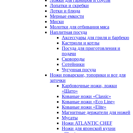
Ложки для гарниров и соусов
Лопатки и скребки
Лотки и блюда
Мерные емкости
Миски
Молотки для отбивания мяса
Наплитная посуда
Аксессуары для гриля и барбекю
Кастрюли и котлы
Посуда для приготовления и
подачи
Сковороды
Сотейники
Чугунная посуда
Ножи поварские, топорики и все для
заточки
Карбовочные ножи, ложки
«Шато»
Кованые ножи «Classic»
Кованые ножи «Eco Line»
Кованые ножи «Elite»
Магнитные держатели для ножей
Мусаты
Ножи ATLANTIC CHEF
Ножи для японской кухни