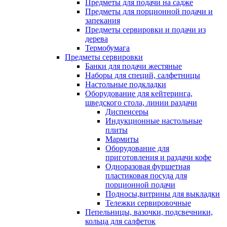
Предметы для подачи на садже
Предметы для порционной подачи и
запекания
Предметы сервировки и подачи из
дерева
Термобумага
Предметы сервировки
Банки для подачи жестяные
Наборы для специй, салфетницы
Настольные подкладки
Оборудование для кейтеринга,
шведского стола, линии раздачи
Диспенсеры
Индукционные настольные
плиты
Мармиты
Оборудование для
приготовления и раздачи кофе
Одноразовая фуршетная
пластиковая посуда для
порционной подачи
Подносы,витрины для выкладки
Тележки сервировочные
Пепельницы, вазочки, подсвечники,
кольца для салфеток