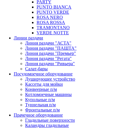
PARTY
PUNTO BIANCA
PUNTO VERDE
ROSA NERO
ROSA ROSSA
TRAMONTANO
VERDE NOTTE
Линии раздачи
Линия раздачи "АСТА"
Линия раздачи "ПАШТА"
Линия раздачи "Премьер"
Линия раздачи "Регата"
Линия раздачи "Ривьера"
Салат-бары
Посудомоечное оборудование
Душирующее устройство
Кассеты для мойки
Конвеерные п/м
Котломоечные машины
Купольные п/м
Туннельная п/м
Фронтальные п/м
Прачечное оборудование
Гладильные поверхности
Каландры гладильные