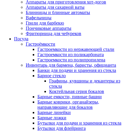
Аппараты для приготовления хот-догов
Аппараты для сахарной ваты
Блинницы и блинные автоматы
Вафельницы
Грили для барбекю
Пончиковые аппараты
Фритюрница для чебуреков
Посуда
Гастроёмкости
Гастроемкости из нержавеющей стали
Гастроемкости из поликарбоната
Гастроемкости из полипропилена
Инвентарь для бармена, баристы, официанта
Банки для подачи и хранения из стекла
Барное стекло
Графины, кувшины и декантеры из
стекла
Коктейльная серия бокалов
Барные емкости, пивные башни
Барные коврики, органайзеры,
направляющие для бокалов
Барные линейки
Барные ложки
Бутылки для подачи и хранения из стекла
Бутылки для флейринга