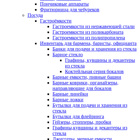
Пончиковые аппараты
Фритюрница для чебуреков
Посуда
Гастроёмкости
Гастроемкости из нержавеющей стали
Гастроемкости из поликарбоната
Гастроемкости из полипропилена
Инвентарь для бармена, баристы, официанта
Банки для подачи и хранения из стекла
Барное стекло
Графины, кувшины и декантеры
из стекла
Коктейльная серия бокалов
Барные емкости, пивные башни
Барные коврики, органайзеры,
направляющие для бокалов
Барные линейки
Барные ложки
Бутылки для подачи и хранения из
стекла
Бутылки для флейринга
Гейзеры, стопперы, пробки
Графины,кувшины и декантеры из
стекла
Джиггеры, мерные емкости