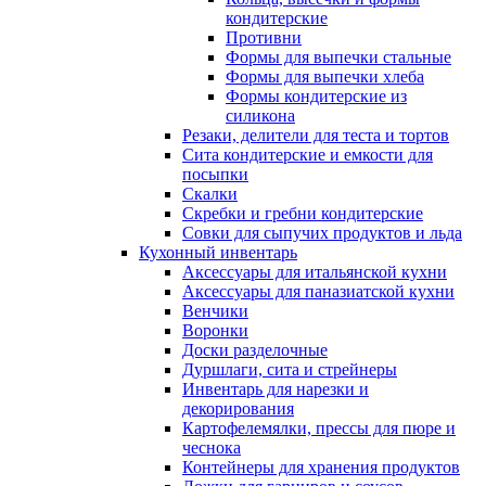
кондитерские
Противни
Формы для выпечки стальные
Формы для выпечки хлеба
Формы кондитерские из
силикона
Резаки, делители для теста и тортов
Сита кондитерские и емкости для
посыпки
Скалки
Скребки и гребни кондитерские
Совки для сыпучих продуктов и льда
Кухонный инвентарь
Аксессуары для итальянской кухни
Аксессуары для паназиатской кухни
Венчики
Воронки
Доски разделочные
Дуршлаги, сита и стрейнеры
Инвентарь для нарезки и
декорирования
Картофелемялки, прессы для пюре и
чеснока
Контейнеры для хранения продуктов