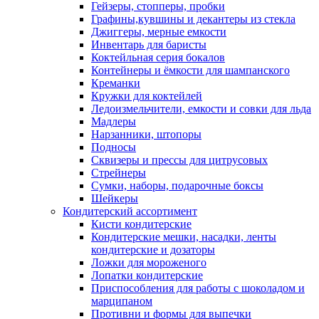
Гейзеры, стопперы, пробки
Графины,кувшины и декантеры из стекла
Джиггеры, мерные емкости
Инвентарь для баристы
Коктейльная серия бокалов
Контейнеры и ёмкости для шампанского
Креманки
Кружки для коктейлей
Ледоизмельчители, емкости и совки для льда
Мадлеры
Нарзанники, штопоры
Подносы
Сквизеры и прессы для цитрусовых
Стрейнеры
Сумки, наборы, подарочные боксы
Шейкеры
Кондитерский ассортимент
Кисти кондитерские
Кондитерские мешки, насадки, ленты
кондитерские и дозаторы
Ложки для мороженого
Лопатки кондитерские
Приспособления для работы с шоколадом и
марципаном
Противни и формы для выпечки