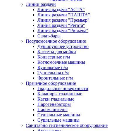
Линии раздачи
Линия раздачи "АСТА"
Линия раздачи "ПАШТА"
Линия раздачи "Премьер"
Линия раздачи "Регата"
Линия раздачи "Ривьера"
Салат-бары
Посудомоечное оборудование
Душирующее устройство
Кассеты для мойки
Конвеерные п/м
Котломоечные машины
Купольные п/м
Туннельная п/м
Фронтальные п/м
Прачечное оборудование
Гладильные поверхности
Каландры гладильные
Катки гладильные
Парогенераторы
Пароманекены
Стиральные машины
Сушильные машины
Санитарно-гигиеническое оборудование
Аксессуары