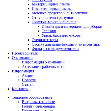
Бактерицидные лампы
Инсектицидные лампы
Моющее средство и антисептики
Отпугиватели грызунов
Очистка, мойка и гигиена
Инвентарь и материалы для уборки
Тележки
Урны, баки для мусора
Стерилизаторы
Стойка для дезинфекции и антисептики
Фильтры и водоумягчители
Производители
О компании
Информация о компании
Аттестация рабочих мест
Информация
Акции
Новости
Статьи
Контакты
Тепловое оборудование
Витрины тепловые
Грили - саламандра
Грили контактные