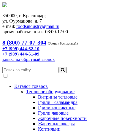
350000, г. Краснодар;
ул. Фурманова, д. 7
e-mail:
foodsindustry@mail.ru
время работы: пн-пт 08:00-17:00
8 (800) 77-07-304
(Звонок бесплатный)
+7 (909) 444-62-10
+7 (909) 444-51-09
заявка на обратный звонок
Каталог товаров
Тепловое оборудование
Витрины тепловые
Грили - саламандра
Грили контактные
Грили лавовые
Жарочные поверхности
Жарочные шкафы
Коптильни