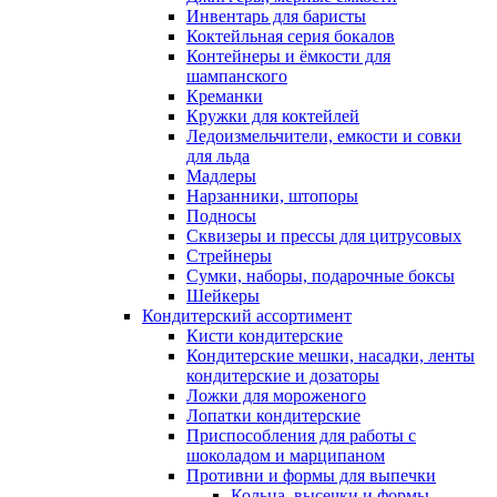
Инвентарь для баристы
Коктейльная серия бокалов
Контейнеры и ёмкости для
шампанского
Креманки
Кружки для коктейлей
Ледоизмельчители, емкости и совки
для льда
Мадлеры
Нарзанники, штопоры
Подносы
Сквизеры и прессы для цитрусовых
Стрейнеры
Сумки, наборы, подарочные боксы
Шейкеры
Кондитерский ассортимент
Кисти кондитерские
Кондитерские мешки, насадки, ленты
кондитерские и дозаторы
Ложки для мороженого
Лопатки кондитерские
Приспособления для работы с
шоколадом и марципаном
Противни и формы для выпечки
Кольца, высечки и формы