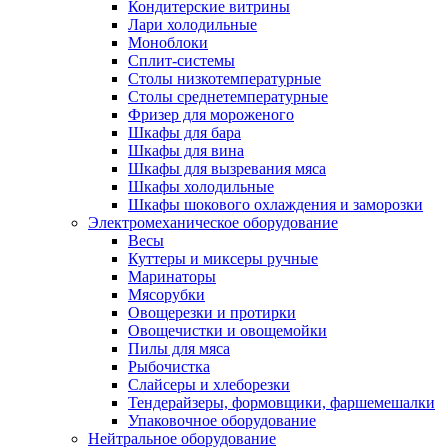
Кондитерские витрины
Лари холодильные
Моноблоки
Сплит-системы
Столы низкотемпературные
Столы среднетемпературные
Фризер для мороженого
Шкафы для бара
Шкафы для вина
Шкафы для вызревания мяса
Шкафы холодильные
Шкафы шокового охлаждения и заморозки
Электромеханическое оборудование
Весы
Куттеры и миксеры ручные
Маринаторы
Мясорубки
Овощерезки и протирки
Овощечистки и овощемойки
Пилы для мяса
Рыбочистка
Слайсеры и хлеборезки
Тендерайзеры, формовщики, фаршемешалки
Упаковочное оборудование
Нейтральное оборудование