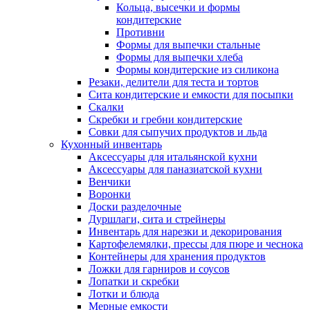
Кольца, высечки и формы
кондитерские
Противни
Формы для выпечки стальные
Формы для выпечки хлеба
Формы кондитерские из силикона
Резаки, делители для теста и тортов
Сита кондитерские и емкости для посыпки
Скалки
Скребки и гребни кондитерские
Совки для сыпучих продуктов и льда
Кухонный инвентарь
Аксессуары для итальянской кухни
Аксессуары для паназиатской кухни
Венчики
Воронки
Доски разделочные
Дуршлаги, сита и стрейнеры
Инвентарь для нарезки и декорирования
Картофелемялки, прессы для пюре и чеснока
Контейнеры для хранения продуктов
Ложки для гарниров и соусов
Лопатки и скребки
Лотки и блюда
Мерные емкости