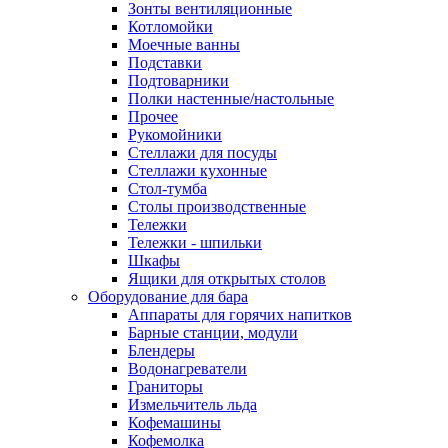
Зонты вентиляционные
Котломойки
Моечные ванны
Подставки
Подтоварники
Полки настенные/настольные
Прочее
Рукомойники
Стеллажи для посуды
Стеллажи кухонные
Стол-тумба
Столы производственные
Тележки
Тележки - шпильки
Шкафы
Ящики для открытых столов
Оборудование для бара
Аппараты для горячих напитков
Барные станции, модули
Блендеры
Водонагреватели
Граниторы
Измельчитель льда
Кофемашины
Кофемолка