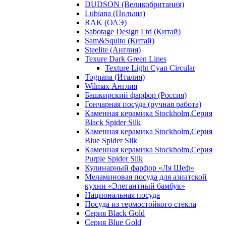
DUDSON (Великобритания)
Lubiana (Польша)
RAK (ОАЭ)
Sabotage Design Ltd (Китай)
Sam&Squito (Китай)
Steelite (Англия)
Texure Dark Green Lines
Texture Light Cyan Circular
Tognana (Италия)
Wilmax Англия
Башкирский фарфор (Россия)
Гончарная посуда (ручная работа)
Каменная керамика Stockholm,Серия
Black Spider Silk
Каменная керамика Stockholm,Серия
Blue Spider Silk
Каменная керамика Stockholm,Серия
Purple Spider Silk
Кулинарный фарфор «Ля Шеф»
Меламиновая посуда для азиатской
кухни «Элегантный бамбук»
Национальная посуда
Посуда из термостойкого стекла
Серия Black Gold
Серия Blue Gold