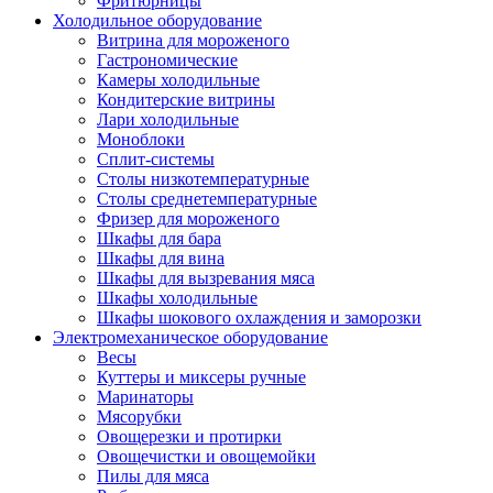
Фритюрницы
Холодильное оборудование
Витрина для мороженого
Гастрономические
Камеры холодильные
Кондитерские витрины
Лари холодильные
Моноблоки
Сплит-системы
Столы низкотемпературные
Столы среднетемпературные
Фризер для мороженого
Шкафы для бара
Шкафы для вина
Шкафы для вызревания мяса
Шкафы холодильные
Шкафы шокового охлаждения и заморозки
Электромеханическое оборудование
Весы
Куттеры и миксеры ручные
Маринаторы
Мясорубки
Овощерезки и протирки
Овощечистки и овощемойки
Пилы для мяса