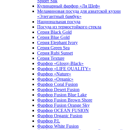
Spider Silk
Кулинарный фарфор «Ля Шеф»
Меламиновая посуда для азиатской кухни
«Элегантный бамбук»
Национальная посуда
Посуда из термостойкого стекла
Серия Black Gold
Серия Blue Gold
Серия Elephant Ivory
Серия Green Sea
Серия Rubi Sunset
Серия Texture
Фарфор «Glossy-Black»
Фарфор «LIFE QUALITY»
Фарфор «Nature»
Фарфор «Organic»
Фарфор Coral Fusion
Фарфор Desert Fusion
Фарфор Fusion Blue Lake
Фарфор Fusion Brown Shore
Фарфор Fusion Orange Sky
Фарфор OCEAN FUSION
Фарфор Organic Fusion
Фарфор P.L
Фарфор White Fusion