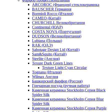
Фарфор профессиональный
ARCOROC (Франция) стеклокерамика
BAUSCHER Германия
Bormioli Rocco (Италия)
CAMEO (Китай)
CHURCHILL Великобритания
Continental (ЮАР)
COSTA NOVA (Португалия)
DUDSON (Великобритания)
Lubiana (Польша)
RAK (ОАЭ)
Sabotage Design Ltd (Китай)
Sam&Squito (Китай)
Steelite (Англия)
Texure Dark Green Lines
Texture Light Cyan Circular
Tognana (Италия)
Wilmax Англия
Башкирский фарфор (Россия)
Гончарная посуда (ручная работа)
Каменная керамика Stockholm,Серия Black
Spider Silk
Каменная керамика Stockholm,Серия Blue
Spider Silk
Каменная керамика Stockholm,Серия Purple