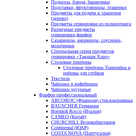
Подносы, блюда, баранчики
Подставки, фруктовницы, этажерки
Предметы для подачи и хранения
(дерево)
Предметы сервировки из полиротанга
Различные предметы
сервировки,фарфор
Сахарницы, икорницы, соусники,
молочники
Специальная серия предметов
сервировки «Такиши Харо»
Столовые приборы
Столовые приборы Trаmоntina и
наборы для стейков
Текстиль
Чайники и кофейники
Чайники чугунные
Фарфор профессиональный
ARCOROC (Франция) стеклокерамика
BAUSCHER Германия
Bormioli Rocco (Италия)
CAMEO (Китай)
CHURCHILL Великобритания
Continental (ЮАР)
COSTA NOVA (Португалия)